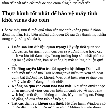
trình để phát hiện các mối đe dọa chưa từng được biết đến.
Thực hành tốt nhất để bảo vệ máy tính
khỏi virus đào coin
Bảo vệ máy tính là một quá trình liên tục chứ không phải là hành
động một lần. Hãy biến những thói quen tốt sau đây thành một phần
trong cuộc sống số của bạn.
Luôn sao lưu dữ liệu quan trọng:
Hãy tập thói quen sao
lưu các tệp tin quan trọng của bạn ra ổ cứng ngoài hoặc các
dịch vụ lưu trữ đám mây. Trong trường hợp xấu nhất phải cài
đặt lại hệ điều hành, bạn sẽ không bị mất những dữ liệu quý
giá.
Thường xuyên kiểm tra tài nguyên hệ thống:
Dành vài
phút mỗi tuần để mở Task Manager và kiểm tra xem có hoạt
động bất thường nào không. Việc phát hiện sớm sẽ giúp bạn
xử lý vấn đề dễ dàng hơn rất nhiều.
Không bỏ qua các cảnh báo bảo mật:
Khi trình duyệt hoặc
phần mềm diệt virus của bạn hiển thị cảnh báo về một trang
web hoặc một tệp tin không an toàn, hãy tin tưởng nó. Đừng
cố gắng bỏ qua cảnh báo để tiếp tục.
Tắt các dịch vụ không cần thiết:
Hệ điều hành Windows có
nhiều dịch vụ chạy nền mà bạn có thể không bao giờ dùng