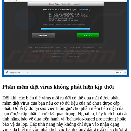
Phần mềm diệt virus không phát hiện kịp thời
Đôi khi, các biến thể virus mới ra đời có thể qua mặt được phần
mềm diệt virus của bạn nếu cơ sở dữ liệu của nó chưa được cập
nhật. Đó là lý do tại sao việc luôn giữ cho phần mềm bảo mật của
bạn được cập nhật là cực kỳ quan trọng. Ngoài ra, hãy kích hoạt các
tính năng bảo vệ dựa trên hành vi (behavior-based protection) hoặc
bảo vệ đa lớp. Các tính năng này không chỉ dựa vào nhận dạng
virus đã biết mà còn phân tích các hành động đáng ngờ của chương