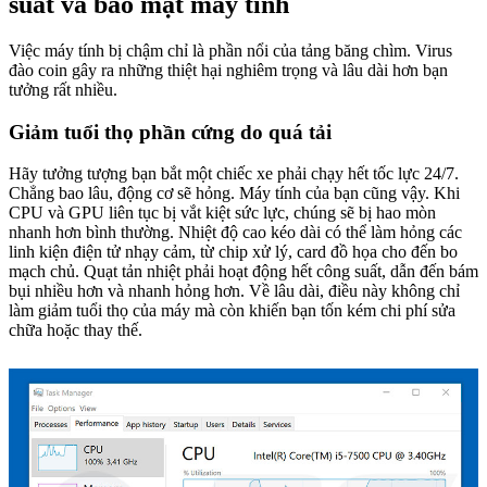
suất và bảo mật máy tính
Việc máy tính bị chậm chỉ là phần nổi của tảng băng chìm. Virus
đào coin gây ra những thiệt hại nghiêm trọng và lâu dài hơn bạn
tưởng rất nhiều.
Giảm tuổi thọ phần cứng do quá tải
Hãy tưởng tượng bạn bắt một chiếc xe phải chạy hết tốc lực 24/7.
Chẳng bao lâu, động cơ sẽ hỏng. Máy tính của bạn cũng vậy. Khi
CPU và GPU liên tục bị vắt kiệt sức lực, chúng sẽ bị hao mòn
nhanh hơn bình thường. Nhiệt độ cao kéo dài có thể làm hỏng các
linh kiện điện tử nhạy cảm, từ chip xử lý, card đồ họa cho đến bo
mạch chủ. Quạt tản nhiệt phải hoạt động hết công suất, dẫn đến bám
bụi nhiều hơn và nhanh hỏng hơn. Về lâu dài, điều này không chỉ
làm giảm tuổi thọ của máy mà còn khiến bạn tốn kém chi phí sửa
chữa hoặc thay thế.