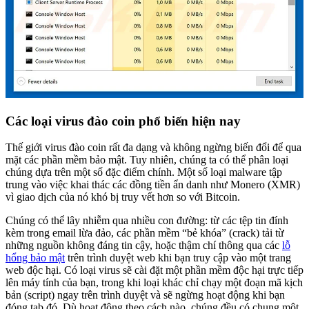
Các loại virus đào coin phổ biến hiện nay
Thế giới virus đào coin rất đa dạng và không ngừng biến đổi để qua
mặt các phần mềm bảo mật. Tuy nhiên, chúng ta có thể phân loại
chúng dựa trên một số đặc điểm chính. Một số loại malware tập
trung vào việc khai thác các đồng tiền ẩn danh như Monero (XMR)
vì giao dịch của nó khó bị truy vết hơn so với Bitcoin.
Chúng có thể lây nhiễm qua nhiều con đường: từ các tệp tin đính
kèm trong email lừa đảo, các phần mềm “bẻ khóa” (crack) tải từ
những nguồn không đáng tin cậy, hoặc thậm chí thông qua các
lỗ
hổng bảo mật
trên trình duyệt web khi bạn truy cập vào một trang
web độc hại. Có loại virus sẽ cài đặt một phần mềm độc hại trực tiếp
lên máy tính của bạn, trong khi loại khác chỉ chạy một đoạn mã kịch
bản (script) ngay trên trình duyệt và sẽ ngừng hoạt động khi bạn
đóng tab đó. Dù hoạt động theo cách nào, chúng đều có chung một