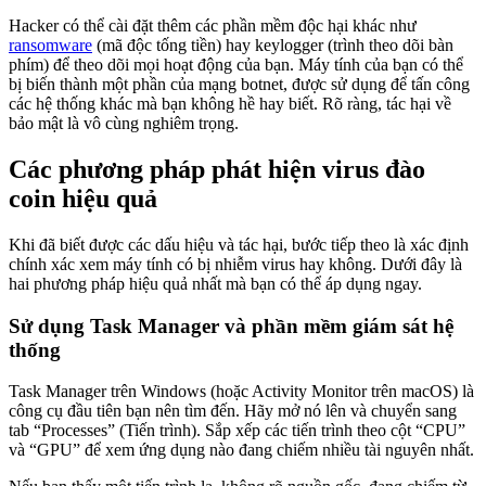
Hacker có thể cài đặt thêm các phần mềm độc hại khác như
ransomware
(mã độc tống tiền) hay keylogger (trình theo dõi bàn
phím) để theo dõi mọi hoạt động của bạn. Máy tính của bạn có thể
bị biến thành một phần của mạng botnet, được sử dụng để tấn công
các hệ thống khác mà bạn không hề hay biết. Rõ ràng, tác hại về
bảo mật là vô cùng nghiêm trọng.
Các phương pháp phát hiện virus đào
coin hiệu quả
Khi đã biết được các dấu hiệu và tác hại, bước tiếp theo là xác định
chính xác xem máy tính có bị nhiễm virus hay không. Dưới đây là
hai phương pháp hiệu quả nhất mà bạn có thể áp dụng ngay.
Sử dụng Task Manager và phần mềm giám sát hệ
thống
Task Manager trên Windows (hoặc Activity Monitor trên macOS) là
công cụ đầu tiên bạn nên tìm đến. Hãy mở nó lên và chuyển sang
tab “Processes” (Tiến trình). Sắp xếp các tiến trình theo cột “CPU”
và “GPU” để xem ứng dụng nào đang chiếm nhiều tài nguyên nhất.