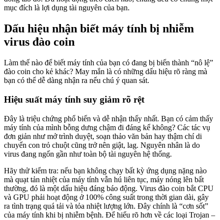
mục đích là lợi dụng tài nguyên của bạn.
Dấu hiệu nhận biết máy tính bị nhiễm
virus đào coin
Làm thế nào để biết máy tính của bạn có đang bị biến thành “nô lệ”
đào coin cho kẻ khác? May mắn là có những dấu hiệu rõ ràng mà
bạn có thể dễ dàng nhận ra nếu chú ý quan sát.
Hiệu suất máy tính suy giảm rõ rệt
Đây là triệu chứng phổ biến và dễ nhận thấy nhất. Bạn có cảm thấy
máy tính của mình bỗng dưng chậm đi đáng kể không? Các tác vụ
đơn giản như mở trình duyệt, soạn thảo văn bản hay thậm chí di
chuyển con trỏ chuột cũng trở nên giật, lag. Nguyên nhân là do
virus đang ngốn gần như toàn bộ tài nguyên hệ thống.
Hãy thử kiểm tra: nếu bạn không chạy bất kỳ ứng dụng nặng nào
mà quạt tản nhiệt của máy tính vẫn hú liên tục, máy nóng lên bất
thường, đó là một dấu hiệu đáng báo động. Virus đào coin bắt CPU
và GPU phải hoạt động ở 100% công suất trong thời gian dài, gây
ra tình trạng quá tải và tỏa nhiệt lượng lớn. Đây chính là “cơn sốt”
của máy tính khi bị nhiễm bệnh. Để hiểu rõ hơn về các loại Trojan –