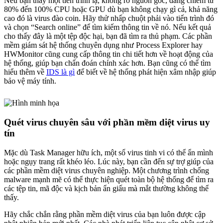
Nếu bạn thấy một tiến trình lạ, không rõ nguồn gốc, đang chiếm từ
80% đến 100% CPU hoặc GPU dù bạn không chạy gì cả, khả năng
cao đó là virus đào coin. Hãy thử nhấp chuột phải vào tiến trình đó
và chọn “Search online” để tìm kiếm thông tin về nó. Nếu kết quả
cho thấy đây là một tệp độc hại, bạn đã tìm ra thủ phạm. Các phần
mềm giám sát hệ thống chuyên dụng như Process Explorer hay
HWMonitor cũng cung cấp thông tin chi tiết hơn về hoạt động của
hệ thống, giúp bạn chẩn đoán chính xác hơn. Bạn cũng có thể tìm
hiểu thêm về
IDS là gì
để biết về hệ thống phát hiện xâm nhập giúp
bảo vệ máy tính.
Quét virus chuyên sâu với phần mềm diệt virus uy
tín
Mặc dù Task Manager hữu ích, một số virus tinh vi có thể ẩn mình
hoặc ngụy trang rất khéo léo. Lúc này, bạn cần đến sự trợ giúp của
các phần mềm diệt virus chuyên nghiệp. Một chương trình chống
malware mạnh mẽ có thể thực hiện quét toàn bộ hệ thống để tìm ra
các tệp tin, mã độc và kịch bản ẩn giấu mà mắt thường không thể
thấy.
Hãy chắc chắn rằng phần mềm diệt virus của bạn luôn được cập