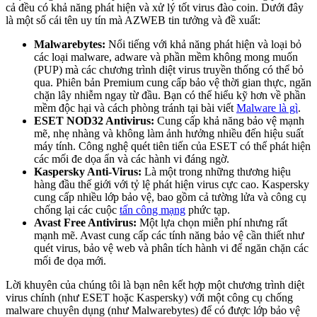
cả đều có khả năng phát hiện và xử lý tốt virus đào coin. Dưới đây
là một số cái tên uy tín mà AZWEB tin tưởng và đề xuất:
Malwarebytes:
Nổi tiếng với khả năng phát hiện và loại bỏ
các loại malware, adware và phần mềm không mong muốn
(PUP) mà các chương trình diệt virus truyền thống có thể bỏ
qua. Phiên bản Premium cung cấp bảo vệ thời gian thực, ngăn
chặn lây nhiễm ngay từ đầu. Bạn có thể hiểu kỹ hơn về phần
mềm độc hại và cách phòng tránh tại bài viết
Malware là gì
.
ESET NOD32 Antivirus:
Cung cấp khả năng bảo vệ mạnh
mẽ, nhẹ nhàng và không làm ảnh hưởng nhiều đến hiệu suất
máy tính. Công nghệ quét tiên tiến của ESET có thể phát hiện
các mối đe dọa ẩn và các hành vi đáng ngờ.
Kaspersky Anti-Virus:
Là một trong những thương hiệu
hàng đầu thế giới với tỷ lệ phát hiện virus cực cao. Kaspersky
cung cấp nhiều lớp bảo vệ, bao gồm cả tường lửa và công cụ
chống lại các cuộc
tấn công mạng
phức tạp.
Avast Free Antivirus:
Một lựa chọn miễn phí nhưng rất
mạnh mẽ. Avast cung cấp các tính năng bảo vệ cần thiết như
quét virus, bảo vệ web và phân tích hành vi để ngăn chặn các
mối đe dọa mới.
Lời khuyên của chúng tôi là bạn nên kết hợp một chương trình diệt
virus chính (như ESET hoặc Kaspersky) với một công cụ chống
malware chuyên dụng (như Malwarebytes) để có được lớp bảo vệ