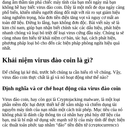
đang âm thầm tàn phá chiếc máy tính của bạn mỗi ngày mà bạn
không hề hay biết: virus đào coin. Đây là một mối đe dọa ngày càng
phổ biến, khiến nhiều người dùng đối mặt với rủi ro sụt giảm hiệu
năng nghiêm trọng, hóa đơn tiền điện tăng vọt và nguy cơ mất an
toàn dữ liệu. Đừng lo lắng, bạn không đơn độc. Bài viết này sẽ là
kim chỉ nam, giúp bạn nhận biết chính xác các dấu hiệu, phát hiện
nhanh chóng và loại bỏ triệt để loại virus cứng đầu này. Chúng ta sẽ
cùng nhau tìm hiểu từ khái niệm cơ bản, tác hại, cách phát hiện,
phương pháp loại bỏ cho đến các biện pháp phòng ngừa hiệu quả
nhất.
Khái niệm virus đào coin là gì?
Để chống lại kẻ thù, trước hết chúng ta cần hiểu rõ về chúng. Vậy,
virus đào coin thực chất là gì và nó hoạt động như thế nào?
Định nghĩa và cơ chế hoạt động của virus đào coin
Virus đào coin, hay còn gọi là Cryptojacking malware, là một loại
phần mềm độc hại được thiết kế để xâm nhập và chiếm dụng tài
nguyên máy tính của nạn nhân một cách trái phép. Mục tiêu của nó
không phải là đánh cắp thông tin cá nhân hay phá hủy dữ liệu của
bạn, mà là bí mật sử dụng sức mạnh xử lý của máy tính để thực hiện
các thuật toán phức tạp nhằm “đào” tiền điện tử (cryptocurrency)