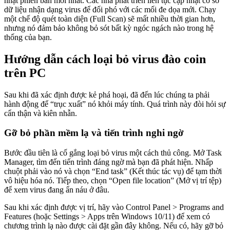
nhật phiên bản mới nhất. Các nhà phát triển liên tục cập nhật cơ sở
dữ liệu nhận dạng virus để đối phó với các mối đe dọa mới. Chạy
một chế độ quét toàn diện (Full Scan) sẽ mất nhiều thời gian hơn,
nhưng nó đảm bảo không bỏ sót bất kỳ ngóc ngách nào trong hệ
thống của bạn.
Hướng dẫn cách loại bỏ virus đào coin
trên PC
Sau khi đã xác định được kẻ phá hoại, đã đến lúc chúng ta phải
hành động để “trục xuất” nó khỏi máy tính. Quá trình này đòi hỏi sự
cẩn thận và kiên nhẫn.
Gỡ bỏ phần mềm lạ và tiến trình nghi ngờ
Bước đầu tiên là cố gắng loại bỏ virus một cách thủ công. Mở Task
Manager, tìm đến tiến trình đáng ngờ mà bạn đã phát hiện. Nhấp
chuột phải vào nó và chọn “End task” (Kết thúc tác vụ) để tạm thời
vô hiệu hóa nó. Tiếp theo, chọn “Open file location” (Mở vị trí tệp)
để xem virus đang ẩn náu ở đâu.
Sau khi xác định được vị trí, hãy vào Control Panel > Programs and
Features (hoặc Settings > Apps trên Windows 10/11) để xem có
chương trình lạ nào được cài đặt gần đây không. Nếu có, hãy gỡ bỏ