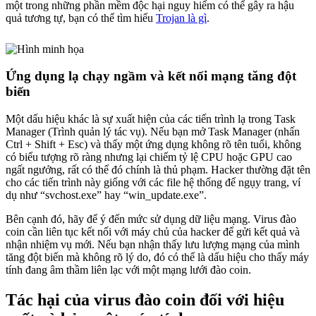
một trong những phần mềm độc hại nguy hiểm có thể gây ra hậu
quả tương tự, bạn có thể tìm hiểu
Trojan là gì
.
Ứng dụng lạ chạy ngầm và kết nối mạng tăng đột
biến
Một dấu hiệu khác là sự xuất hiện của các tiến trình lạ trong Task
Manager (Trình quản lý tác vụ). Nếu bạn mở Task Manager (nhấn
Ctrl + Shift + Esc) và thấy một ứng dụng không rõ tên tuổi, không
có biểu tượng rõ ràng nhưng lại chiếm tỷ lệ CPU hoặc GPU cao
ngất ngưởng, rất có thể đó chính là thủ phạm. Hacker thường đặt tên
cho các tiến trình này giống với các file hệ thống để ngụy trang, ví
dụ như “svchost.exe” hay “win_update.exe”.
Bên cạnh đó, hãy để ý đến mức sử dụng dữ liệu mạng. Virus đào
coin cần liên tục kết nối với máy chủ của hacker để gửi kết quả và
nhận nhiệm vụ mới. Nếu bạn nhận thấy lưu lượng mạng của mình
tăng đột biến mà không rõ lý do, đó có thể là dấu hiệu cho thấy máy
tính đang âm thầm liên lạc với một mạng lưới đào coin.
Tác hại của virus đào coin đối với hiệu