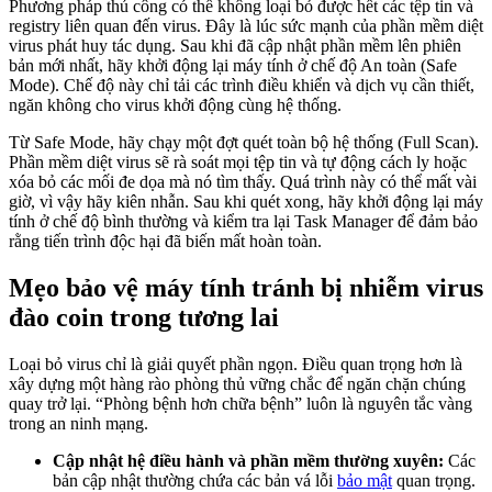
Phương pháp thủ công có thể không loại bỏ được hết các tệp tin và
registry liên quan đến virus. Đây là lúc sức mạnh của phần mềm diệt
virus phát huy tác dụng. Sau khi đã cập nhật phần mềm lên phiên
bản mới nhất, hãy khởi động lại máy tính ở chế độ An toàn (Safe
Mode). Chế độ này chỉ tải các trình điều khiển và dịch vụ cần thiết,
ngăn không cho virus khởi động cùng hệ thống.
Từ Safe Mode, hãy chạy một đợt quét toàn bộ hệ thống (Full Scan).
Phần mềm diệt virus sẽ rà soát mọi tệp tin và tự động cách ly hoặc
xóa bỏ các mối đe dọa mà nó tìm thấy. Quá trình này có thể mất vài
giờ, vì vậy hãy kiên nhẫn. Sau khi quét xong, hãy khởi động lại máy
tính ở chế độ bình thường và kiểm tra lại Task Manager để đảm bảo
rằng tiến trình độc hại đã biến mất hoàn toàn.
Mẹo bảo vệ máy tính tránh bị nhiễm virus
đào coin trong tương lai
Loại bỏ virus chỉ là giải quyết phần ngọn. Điều quan trọng hơn là
xây dựng một hàng rào phòng thủ vững chắc để ngăn chặn chúng
quay trở lại. “Phòng bệnh hơn chữa bệnh” luôn là nguyên tắc vàng
trong an ninh mạng.
Cập nhật hệ điều hành và phần mềm thường xuyên:
Các
bản cập nhật thường chứa các bản vá lỗi
bảo mật
quan trọng.