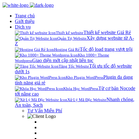
Trang chủ
Giới thiệu
Dịch vụ
Thiết kế website Giá Rẻ
Thiết kế website
Xây dựng website từ A-
Quản Trị Website
Z
Tốc độ load trang vượt trội
Hosting Giá Rẻ
Kho 1000+ Theme
Giao diện mới cập nhật liên tục
Wordpress
Tối ưu tốc độ website
Tăng Tốc Website
dưới 1s
Plugin đa dạng
Kho Plugin WordPress
tính năng giá rẻ
Từ cơ bản Nocode
Khóa Học WordPress
tới nâng cao
Nhanh chóng,
Xử Lý Mã Độc Website
An toàn, Sạch
Tư Vấn Miễn Phí