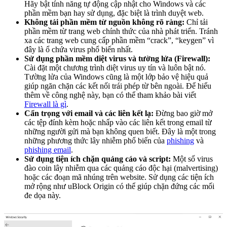
Hãy bật tính năng tự động cập nhật cho Windows và các
phần mềm bạn hay sử dụng, đặc biệt là trình duyệt web.
Không tải phần mềm từ nguồn không rõ ràng:
Chỉ tải
phần mềm từ trang web chính thức của nhà phát triển. Tránh
xa các trang web cung cấp phần mềm “crack”, “keygen” vì
đây là ổ chứa virus phổ biến nhất.
Sử dụng phần mềm diệt virus và tường lửa (Firewall):
Cài đặt một chương trình diệt virus uy tín và luôn bật nó.
Tường lửa của Windows cũng là một lớp bảo vệ hiệu quả
giúp ngăn chặn các kết nối trái phép từ bên ngoài. Để hiểu
thêm về công nghệ này, bạn có thể tham khảo bài viết
Firewall là gì
.
Cẩn trọng với email và các liên kết lạ:
Đừng bao giờ mở
các tệp đính kèm hoặc nhấp vào các liên kết trong email từ
những người gửi mà bạn không quen biết. Đây là một trong
những phương thức lây nhiễm phổ biến của
phishing
và
phishing email
.
Sử dụng tiện ích chặn quảng cáo và script:
Một số virus
đào coin lây nhiễm qua các quảng cáo độc hại (malvertising)
hoặc các đoạn mã nhúng trên website. Sử dụng các tiện ích
mở rộng như uBlock Origin có thể giúp chặn đứng các mối
đe dọa này.