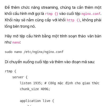
Để thêm chức năng streaming, chúng ta cần thêm một
khối cấu hình mới gọi là
vào cuối tệp
.
rtmp {}
nginx.conf
Khối này sẽ nằm cùng cấp với khối
, không phải
http {}
lồng bên trong nó.
Hãy mở tệp cấu hình bằng một trình soạn thảo văn bản
như
:
nano
Di chuyển xuống cuối tệp và thêm vào đoạn mã sau:
rtmp {

    server {

        listen 1935; # Cổng mặc định cho giao thức RTM
        chunk_size 4096;

        application live {
