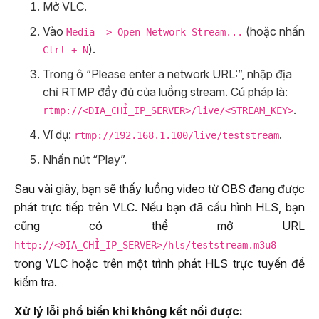
Mở VLC.
Vào
(hoặc nhấn
Media -> Open Network Stream...
).
Ctrl + N
Trong ô “Please enter a network URL:”, nhập địa
chỉ RTMP đầy đủ của luồng stream. Cú pháp là:
.
rtmp://<ĐỊA_CHỈ_IP_SERVER>/live/<STREAM_KEY>
Ví dụ:
.
rtmp://192.168.1.100/live/teststream
Nhấn nút “Play”.
Sau vài giây, bạn sẽ thấy luồng video từ OBS đang được
phát trực tiếp trên VLC. Nếu bạn đã cấu hình HLS, bạn
cũng có thể mở URL
http://<ĐỊA_CHỈ_IP_SERVER>/hls/teststream.m3u8
trong VLC hoặc trên một trình phát HLS trực tuyến để
kiểm tra.
Xử lý lỗi phổ biến khi không kết nối được: