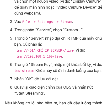
và chọn một nguồn video (ví dụ: “Display Capture”
để quay màn hình hoặc “Video Capture Device” để
dùng webcam).
Vào
.
File -> Settings -> Stream
Trong phần “Service”, chọn “Custom…”.
Trong ô “Server”, nhập địa chỉ RTMP của máy chủ
bạn. Cú pháp là:
. Ví dụ:
rtmp://<ĐỊA_CHỈ_IP_SERVER>/live
.
rtmp://192.168.1.100/live
Trong ô “Stream Key”, nhập một khóa bất kỳ, ví dụ:
. Khóa này sẽ định danh luồng của bạn.
teststream
Nhấn “OK” để lưu cài đặt.
Quay lại giao diện chính của OBS và nhấn nút
“Start Streaming”.
Nếu không có lỗi nào hiện ra, bạn đã đẩy luồng thành