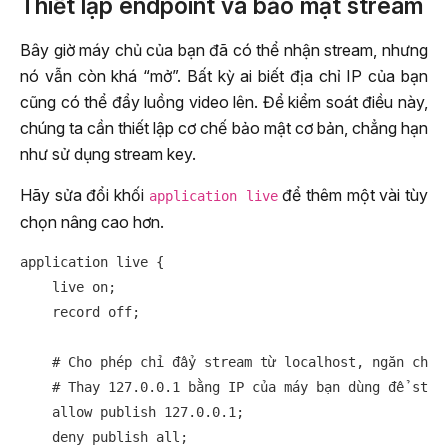
Thiết lập endpoint và bảo mật stream
Bây giờ máy chủ của bạn đã có thể nhận stream, nhưng
nó vẫn còn khá “mở”. Bất kỳ ai biết địa chỉ IP của bạn
cũng có thể đẩy luồng video lên. Để kiểm soát điều này,
chúng ta cần thiết lập cơ chế bảo mật cơ bản, chẳng hạn
như sử dụng stream key.
Hãy sửa đổi khối
để thêm một vài tùy
application live
chọn nâng cao hơn.
application live {

    live on;

    record off;

    # Cho phép chỉ đẩy stream từ localhost, ngăn chặn 
    # Thay 127.0.0.1 bằng IP của máy bạn dùng để strea
    allow publish 127.0.0.1;

    deny publish all;
