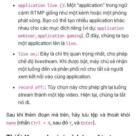
: Một “application” trong ngữ
application live {}
cảnh RTMP giống như một kênh hoặc một phòng
phát sóng. Bạn có thể tạo nhiều application khác
nhau cho các mục đích riêng (ví dụ:
application
,
). Ở đây, chúng ta tạo
webinar
application gaming
một application tên là
.
live
: Đây là chỉ thị quan trọng nhất, cho phép
live on;
chế độ livestream. Khi được bật, máy chủ sẽ nhận
một luồng đến và phân phối nó cho tất cả người
xem kết nối vào cùng application.
: Tùy chọn này cho phép ghi lại luồng
record off;
stream thành một tệp video. Hiện tại, chúng ta tắt
nó đi.
Sau khi thêm đoạn mã trên, hãy lưu tệp và thoát khỏi
(nhấn
, sau đó
, và
).
nano
Ctrl + X
Y
Enter