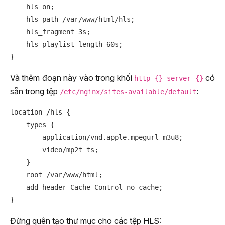
    hls on;

    hls_path /var/www/html/hls;

    hls_fragment 3s;

    hls_playlist_length 60s;

Và thêm đoạn này vào trong khối
có
http {} server {}
sẵn trong tệp
:
/etc/nginx/sites-available/default
location /hls {

    types {

        application/vnd.apple.mpegurl m3u8;

        video/mp2t ts;

    }

    root /var/www/html;

    add_header Cache-Control no-cache;

Đừng quên tạo thư mục cho các tệp HLS: