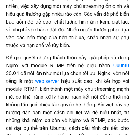
nhiên, việc xây dựng một máy chủ streaming ổn định và
hiệu quả thường gặp nhiều rào cản. Các vấn đề phổ biến
bao gồm độ trễ cao, chất lượng hình ảnh kém, giật lag,
và chi phí vận hành đắt đỏ. Nhiều người thường phải dựa
vào các nền tảng của bên thứ ba, chấp nhận sự phụ
thuộc và hạn chế về tùy biến.
Để giải quyết những thách thức này, giải pháp sử dụng
Nginx với module RTMP trên hệ điều hành
Ubuntu
20.04 đã nổi lên như một lựa chọn tối ưu. Nginx, vốn nổi
tiếng là một
web server
hiệu suất cao, khi kết hợp với
module RTMP, biến thành một máy chủ streaming mạnh
mẽ, có khả năng xử lý hàng ngàn kết nối đồng thời mà
không tốn quá nhiều tài nguyên hệ thống. Bài viết này sẽ
hướng dẫn bạn một cách chi tiết và dễ hiểu nhất, từ
những khái niệm cơ bản về Nginx và RTMP, các bước
cài đặt cụ thể trên Ubuntu, cách cấu hình chi tiết, cho