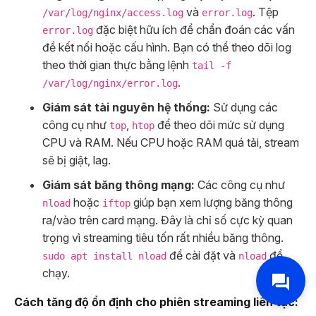
và
. Tệp
/var/log/nginx/access.log
error.log
đặc biệt hữu ích để chẩn đoán các vấn
error.log
đề kết nối hoặc cấu hình. Bạn có thể theo dõi log
theo thời gian thực bằng lệnh
tail -f
.
/var/log/nginx/error.log
Giám sát tài nguyên hệ thống:
Sử dụng các
công cụ như
,
để theo dõi mức sử dụng
top
htop
CPU và RAM. Nếu CPU hoặc RAM quá tải, stream
sẽ bị giật, lag.
Giám sát băng thông mạng:
Các công cụ như
hoặc
giúp bạn xem lượng băng thông
nload
iftop
ra/vào trên card mạng. Đây là chỉ số cực kỳ quan
trọng vì streaming tiêu tốn rất nhiều băng thông.
để cài đặt và
để
sudo apt install nload
nload
chạy.
Cách tăng độ ổn định cho phiên streaming liên tục: