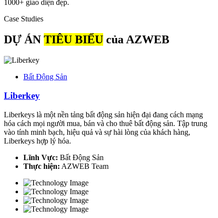
1000+ giao diện đẹp.
Case Studies
DỰ ÁN
TIÊU BIỂU
của AZWEB
Bất Động Sản
Liberkey
Liberkeys là một nền tảng bất động sản hiện đại đang cách mạng
hóa cách mọi người mua, bán và cho thuê bất động sản. Tập trung
vào tính minh bạch, hiệu quả và sự hài lòng của khách hàng,
Liberkeys hợp lý hóa.
Lĩnh Vực:
Bất Động Sản
Thực hiện:
AZWEB Team