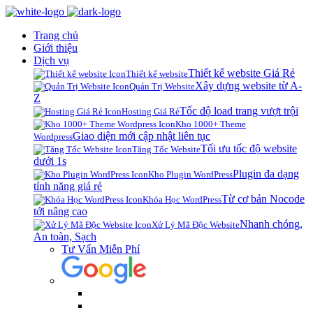
Trang chủ
Giới thiệu
Dịch vụ
Thiết kế website Giá Rẻ
Thiết kế website
Xây dựng website từ A-
Quản Trị Website
Z
Tốc độ load trang vượt trội
Hosting Giá Rẻ
Kho 1000+ Theme
Giao diện mới cập nhật liên tục
Wordpress
Tối ưu tốc độ website
Tăng Tốc Website
dưới 1s
Plugin đa dạng
Kho Plugin WordPress
tính năng giá rẻ
Từ cơ bản Nocode
Khóa Học WordPress
tới nâng cao
Nhanh chóng,
Xử Lý Mã Độc Website
An toàn, Sạch
Tư Vấn Miễn Phí