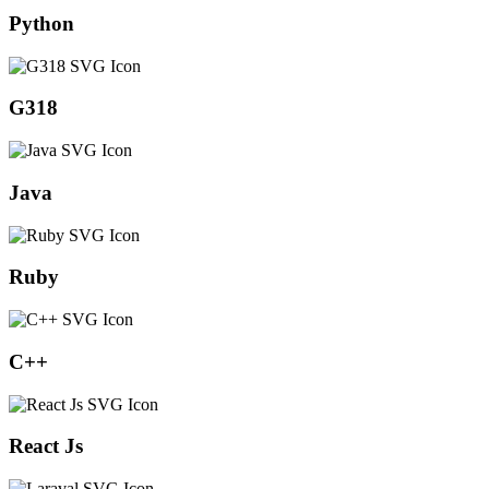
Python
G318
Java
Ruby
C++
React Js