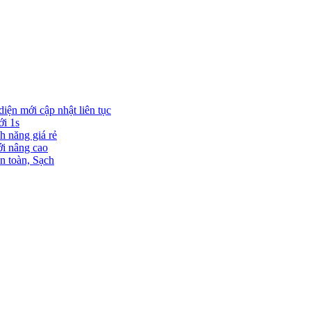
diện mới cập nhật liên tục
ới 1s
h năng giá rẻ
ới nâng cao
n toàn, Sạch