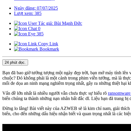
Ngày đăng: 07/07/2025
Lượt xem: 385
Tác giả: Bùi Mạnh Đức
0
385
Copy Link
Bookmark
24 phút
đọc.
Bạn đã bao giờ tưởng tượng một ngày đẹp trời, bạn mở máy tính lên v
chuộc? Đó không phải là một cảnh trong phim viễn tưởng, mà là thực
mối đe dọa an ninh mạng nghiêm trọng nhất, gây ra những thiệt hại khổ
Vấn đề lớn nhất là nhiều người vẫn chưa thực sự hiểu rõ
ransomware 
biến chúng ta thành những nạn nhân bất đắc dĩ. Liệu bạn đã trang bị
Đừng lo lắng! Bài viết này của AZWEB sẽ là kim chỉ nam, giải thích c
biến, cho đến những dấu hiệu nhận biết và quan trọng nhất là các bi