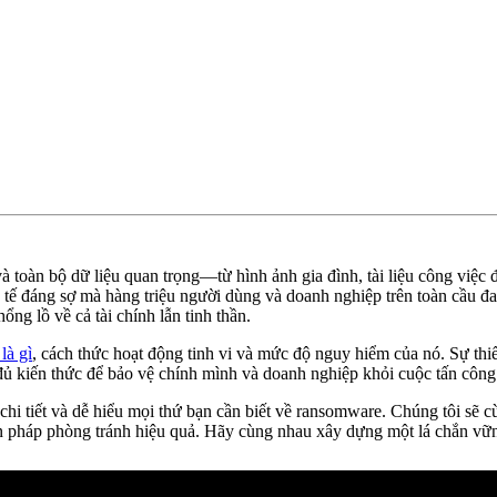
à toàn bộ dữ liệu quan trọng—từ hình ảnh gia đình, tài liệu công việc
 tế đáng sợ mà hàng triệu người dùng và doanh nghiệp trên toàn cầu đ
ng lồ về cả tài chính lẫn tinh thần.
là gì
, cách thức hoạt động tinh vi và mức độ nguy hiểm của nó. Sự thiế
 đủ kiến thức để bảo vệ chính mình và doanh nghiệp khỏi cuộc tấn công 
hi tiết và dễ hiểu mọi thứ bạn cần biết về ransomware. Chúng tôi sẽ c
ện pháp phòng tránh hiệu quả. Hãy cùng nhau xây dựng một lá chắn vững