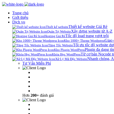
Trang chủ
Giới thiệu
Dịch vụ
Thiết kế website Giá Rẻ
Thiết kế website
Xây dựng website từ A-Z
Quản Trị Website
Tốc độ load trang vượt trội
Hosting Giá Rẻ
Giao 
Kho 1000+ Theme Wordpress
Tối ưu tốc độ website dư
Tăng Tốc Website
Plugin đa dạng tín
Kho Plugin WordPress
Từ cơ bản Nocode t
Khóa Học WordPress
Nhanh chóng, A
Xử Lý Mã Độc Website
Tư Vấn Miễn Phí
Hơn
200+
đánh giá