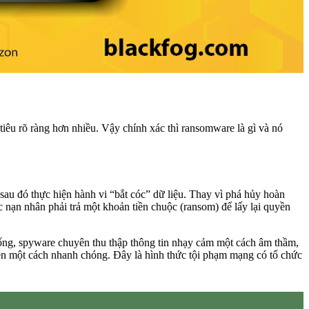
tiêu rõ ràng hơn nhiều. Vậy chính xác thì ransomware là gì và nó
, sau đó thực hiện hành vi “bắt cóc” dữ liệu. Thay vì phá hủy hoàn
ộc nạn nhân phải trả một khoản tiền chuộc (ransom) để lấy lại quyền
hống, spyware chuyên thu thập thông tin nhạy cảm một cách âm thầm,
tiền một cách nhanh chóng. Đây là hình thức tội phạm mạng có tổ chức