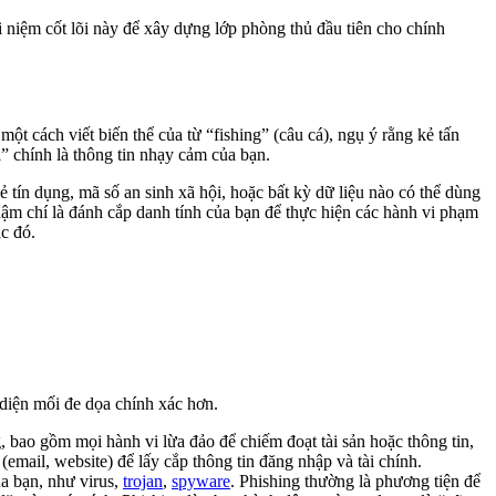
niệm cốt lõi này để xây dựng lớp phòng thủ đầu tiên cho chính
t cách viết biến thể của từ “fishing” (câu cá), ngụ ý rằng kẻ tấn
” chính là thông tin nhạy cảm của bạn.
ẻ tín dụng, mã số an sinh xã hội, hoặc bất kỳ dữ liệu nào có thể dùng
 thậm chí là đánh cắp danh tính của bạn để thực hiện các hành vi phạm
c đó.
 diện mối đe dọa chính xác hơn.
, bao gồm mọi hành vi lừa đảo để chiếm đoạt tài sản hoặc thông tin,
(email, website) để lấy cắp thông tin đăng nhập và tài chính.
a bạn, như virus,
trojan
,
spyware
. Phishing thường là phương tiện để