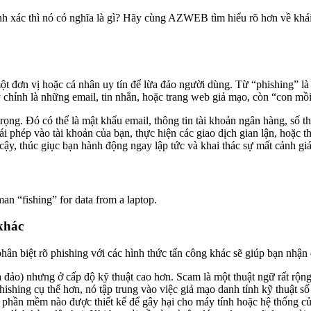
h xác thì nó có nghĩa là gì? Hãy cùng AZWEB tìm hiểu rõ hơn về khái 
 đơn vị hoặc cá nhân uy tín để lừa đảo người dùng. Từ “phishing” là mộ
chính là những email, tin nhắn, hoặc trang web giả mạo, còn “con mồi
ọng. Đó có thể là mật khẩu email, thông tin tài khoản ngân hàng, số th
rái phép vào tài khoản của bạn, thực hiện các giao dịch gian lận, hoặc
cậy, thúc giục bạn hành động ngay lập tức và khai thác sự mất cảnh giá
man “fishing” for data from a laptop.
khác
hân biệt rõ phishing với các hình thức tấn công khác sẽ giúp bạn nhận
 đảo) nhưng ở cấp độ kỹ thuật cao hơn. Scam là một thuật ngữ rất rộng
ishing cụ thể hơn, nó tập trung vào việc giả mạo danh tính kỹ thuật số 
 phần mềm nào được thiết kế để gây hại cho máy tính hoặc hệ thống củ