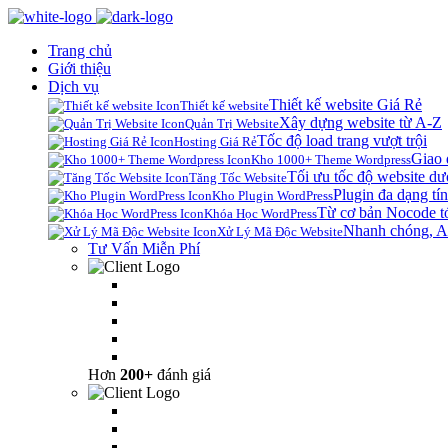
Trang chủ
Giới thiệu
Dịch vụ
Thiết kế website Giá Rẻ
Thiết kế website
Xây dựng website từ A-Z
Quản Trị Website
Tốc độ load trang vượt trội
Hosting Giá Rẻ
Giao 
Kho 1000+ Theme Wordpress
Tối ưu tốc độ website dư
Tăng Tốc Website
Plugin đa dạng tín
Kho Plugin WordPress
Từ cơ bản Nocode t
Khóa Học WordPress
Nhanh chóng, A
Xử Lý Mã Độc Website
Tư Vấn Miễn Phí
Hơn
200+
đánh giá