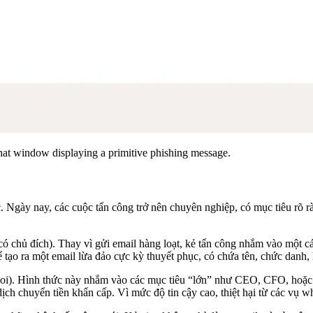
at window displaying a primitive phishing message.
. Ngày nay, các cuộc tấn công trở nên chuyên nghiệp, có mục tiêu rõ r
có chủ đích). Thay vì gửi email hàng loạt, kẻ tấn công nhắm vào một 
ạo ra một email lừa đảo cực kỳ thuyết phục, có chứa tên, chức danh, ho
oi). Hình thức này nhắm vào các mục tiêu “lớn” như CEO, CFO, hoặc c
ịch chuyển tiền khẩn cấp. Vì mức độ tin cậy cao, thiệt hại từ các vụ wh