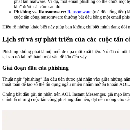
phát tán malware. Ví dụ, một email phishing có thể chứa một t
khí” được cài cắm sau đó.
Phishing vs. Ransomware:
Ransomware
(mã độc tống tiền) l
cuộc tấn công ransomware thường bắt đầu bằng một email phishi
Hiểu rõ những khác biệt này giúp bạn không chỉ biết mình đang đối m
Lịch sử và sự phát triển của các cuộc tấn 
Phishing không phải là một mối đe dọa mới xuất hiện. Nó đã có một lịc
tại sao nó lại trở thành một vấn đề lớn đến vậy.
Giai đoạn đầu của phishing
Thuật ngữ “phishing” lần đầu tiên được ghi nhận vào giữa những năm
thuật toán để tạo số thẻ tín dụng ngẫu nhiên nhằm mở tài khoản AO
Chúng bắt đầu gửi tin nhắn trên AOL Instant Messenger, giả mạo làm
chính là những cuộc tấn công phishing đầu tiên, đặt nền móng cho các