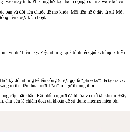
 đặt vào máy tính. Phishing lừa bạn hành động, còn malware là “vũ
của bạn và đòi tiền chuộc để mở khóa. Mối liên hệ ở đây là gì? Một
tống tiền được kích hoạt.
tinh vi như hiện nay. Việc nhìn lại quá trình này giúp chúng ta hiểu
ời kỳ đó, những kẻ tấn công (được gọi là “phreaks”) đã tạo ra các
ang một chiến thuật mới: lừa đảo người dùng thực.
ung cấp mật khẩu. Rất nhiều người đã bị lừa và mất tài khoản. Đây
n, chủ yếu là chiếm đoạt tài khoản để sử dụng internet miễn phí.