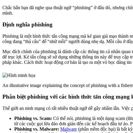
Chắc hẳn bạn đã nghe qua thuật ngữ “phishing” ở đâu đó, nhưng chín
mình.
Định nghĩa phishing
Phishing là một hình thức tấn công mạng mà kẻ gian giả mạo thành một
công đang “thả câu” để “nhử mồi” người dùng nhẹ dạ. Mồi câu ở đây 
Mục đích chính của phishing là đánh cắp các thông tin cá nhân quan tr
để trục lợi. Kẻ tấn công sẽ sử dụng những thông tin này để truy cập t
pháp khác. Cách thức hoạt động cơ bản là tạo ra một vỏ bọc đáng tin 
An illustrative image explaining the concept of phishing with a fisher
Phân biệt phishing với các hình thức tấn công mạng 
Thế giới an ninh mạng có rất nhiều thuật ngữ dễ gây nhầm lẫn. Việc p
Phishing vs. Scam:
Có thể nói, phishing là một dạng scam (lừa
từ các cuộc gọi lừa đảo đơn giản đến các kế hoạch đầu tư ảo. Ph
Phishing vs. Malware:
Malware
(phần mềm độc hại) là bất kỳ