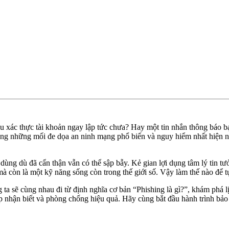
 xác thực tài khoản ngay lập tức chưa? Hay một tin nhắn thông báo bạ
rong những mối đe dọa an ninh mạng phổ biến và nguy hiểm nhất hiện n
ùng dù đã cẩn thận vẫn có thể sập bẫy. Kẻ gian lợi dụng tâm lý tin tưở
mà còn là một kỹ năng sống còn trong thế giới số. Vậy làm thế nào để 
 sẽ cùng nhau đi từ định nghĩa cơ bản “Phishing là gì?”, khám phá lịch
p nhận biết và phòng chống hiệu quả. Hãy cùng bắt đầu hành trình bảo