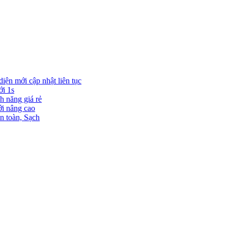
diện mới cập nhật liên tục
ới 1s
h năng giá rẻ
ới nâng cao
n toàn, Sạch