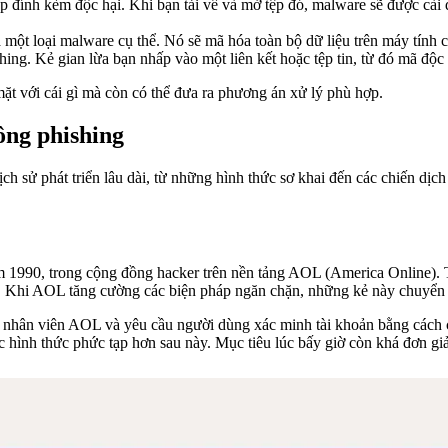
ệp đính kèm độc hại. Khi bạn tải về và mở tệp đó, malware sẽ được cài
à một loại malware cụ thể. Nó sẽ mã hóa toàn bộ dữ liệu trên máy tính 
ng. Kẻ gian lừa bạn nhấp vào một liên kết hoặc tệp tin, từ đó mã độc 
ặt với cái gì mà còn có thể đưa ra phương án xử lý phù hợp.
công phishing
h sử phát triển lâu dài, từ những hình thức sơ khai đến các chiến dịch 
 1990, trong cộng đồng hacker trên nền tảng AOL (America Online). Th
L. Khi AOL tăng cường các biện pháp ngăn chặn, những kẻ này chuyển s
 nhân viên AOL và yêu cầu người dùng xác minh tài khoản bằng cách c
 hình thức phức tạp hơn sau này. Mục tiêu lúc bấy giờ còn khá đơn giả