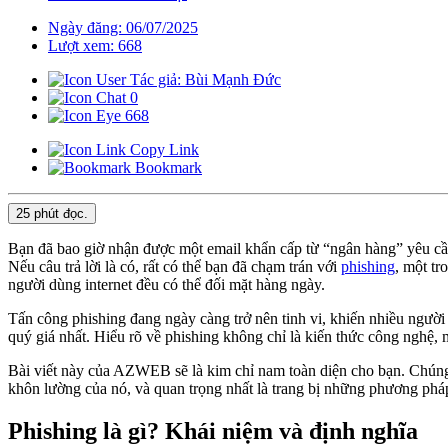
Ngày đăng: 06/07/2025
Lượt xem: 668
Tác giả: Bùi Mạnh Đức
0
668
Copy Link
Bookmark
25 phút
đọc.
Bạn đã bao giờ nhận được một email khẩn cấp từ “ngân hàng” yêu cầu
Nếu câu trả lời là có, rất có thể bạn đã chạm trán với
phishing
, một t
người dùng internet đều có thể đối mặt hàng ngày.
Tấn công phishing đang ngày càng trở nên tinh vi, khiến nhiều người d
quý giá nhất. Hiểu rõ về phishing không chỉ là kiến thức công nghệ, 
Bài viết này của AZWEB sẽ là kim chỉ nam toàn diện cho bạn. Chúng ta
khôn lường của nó, và quan trọng nhất là trang bị những phương phá
Phishing là gì? Khái niệm và định nghĩa