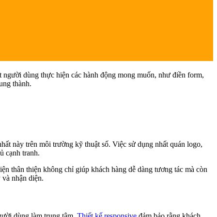
dắt người dùng thực hiện các hành động mong muốn, như điền form,
rung thành.
nhất này trên môi trường kỹ thuật số. Việc sử dụng nhất quán logo,
ủ cạnh tranh.
diện thân thiện không chỉ giúp khách hàng dễ dàng tương tác mà còn
 và nhận diện.
người dùng làm trung tâm.
Thiết kế responsive
đảm bảo rằng khách