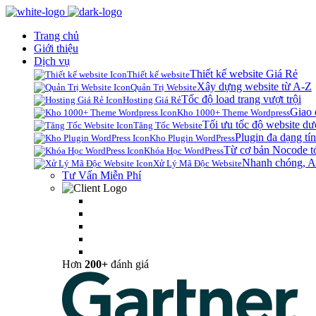
Trang chủ
Giới thiệu
Dịch vụ
Thiết kế website Giá Rẻ
Thiết kế website
Xây dựng website từ A-Z
Quản Trị Website
Tốc độ load trang vượt trội
Hosting Giá Rẻ
Giao 
Kho 1000+ Theme Wordpress
Tối ưu tốc độ website dư
Tăng Tốc Website
Plugin đa dạng tín
Kho Plugin WordPress
Từ cơ bản Nocode t
Khóa Học WordPress
Nhanh chóng, A
Xử Lý Mã Độc Website
Tư Vấn Miễn Phí
Hơn
200+
đánh giá