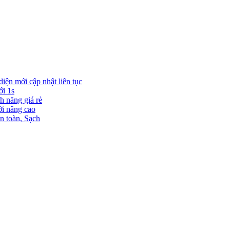
diện mới cập nhật liên tục
ới 1s
h năng giá rẻ
ới nâng cao
n toàn, Sạch