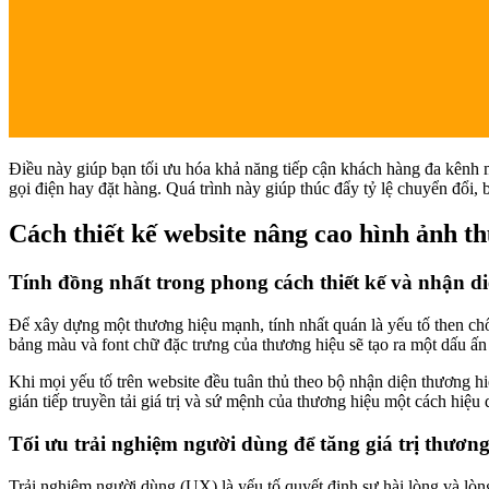
Điều này giúp bạn tối ưu hóa khả năng tiếp cận khách hàng đa kênh 
gọi điện hay đặt hàng. Quá trình này giúp thúc đẩy tỷ lệ chuyển đổi
Cách thiết kế website nâng cao hình ảnh t
Tính đồng nhất trong phong cách thiết kế và nhận d
Để xây dựng một thương hiệu mạnh, tính nhất quán là yếu tố then chốt
bảng màu và font chữ đặc trưng của thương hiệu sẽ tạo ra một dấu ấn 
Khi mọi yếu tố trên website đều tuân thủ theo bộ nhận diện thương h
gián tiếp truyền tải giá trị và sứ mệnh của thương hiệu một cách hi
Tối ưu trải nghiệm người dùng để tăng giá trị thương
Trải nghiệm người dùng (UX) là yếu tố quyết định sự hài lòng và lòn