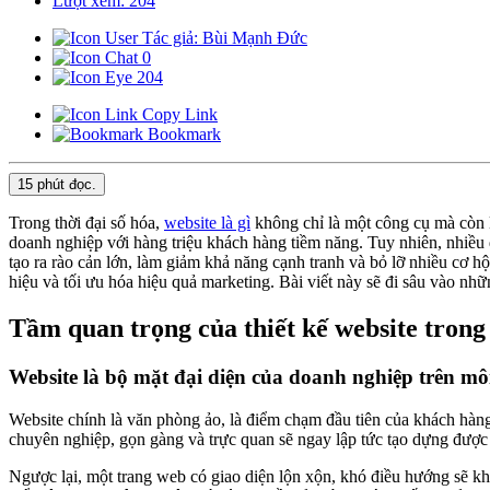
Lượt xem: 204
Tác giả: Bùi Mạnh Đức
0
204
Copy Link
Bookmark
15 phút
đọc.
Trong thời đại số hóa,
website là gì
không chỉ là một công cụ mà còn l
doanh nghiệp với hàng triệu khách hàng tiềm năng. Tuy nhiên, nhiều 
tạo ra rào cản lớn, làm giảm khả năng cạnh tranh và bỏ lỡ nhiều cơ h
hiệu và tối ưu hóa hiệu quả marketing. Bài viết này sẽ đi sâu vào nhữ
Tầm quan trọng của thiết kế website trong
Website là bộ mặt đại diện của doanh nghiệp trên mô
Website chính là văn phòng ảo, là điểm chạm đầu tiên của khách hàng
chuyên nghiệp, gọn gàng và trực quan sẽ ngay lập tức tạo dựng được 
Ngược lại, một trang web có giao diện lộn xộn, khó điều hướng sẽ k