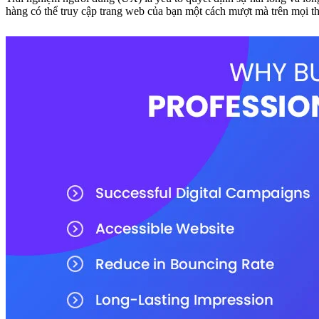
hàng có thể truy cập trang web của bạn một cách mượt mà trên mọi thiế