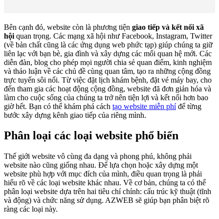
Bên cạnh đó, website còn là phương tiện
giao tiếp và kết nối xã
hội
quan trọng. Các mạng xã hội như Facebook, Instagram, Twitter
(về bản chất cũng là các ứng dụng web phức tạp) giúp chúng ta giữ
liên lạc với bạn bè, gia đình và xây dựng các mối quan hệ mới. Các
diễn đàn, blog cho phép mọi người chia sẻ quan điểm, kinh nghiệm
và thảo luận về các chủ đề cùng quan tâm, tạo ra những cộng đồng
trực tuyến sôi nổi. Từ việc đặt lịch khám bệnh, đặt vé máy bay, cho
đến tham gia các hoạt động cộng đồng, website đã đơn giản hóa và
làm cho cuộc sống của chúng ta trở nên tiện lợi và kết nối hơn bao
giờ hết. Bạn có thể khám phá cách
tạo website miễn phí
để từng
bước xây dựng kênh giao tiếp của riêng mình.
Phân loại các loại website phổ biến
Thế giới website vô cùng đa dạng và phong phú, không phải
website nào cũng giống nhau. Để lựa chọn hoặc xây dựng một
website phù hợp với mục đích của mình, điều quan trọng là phải
hiểu rõ về các loại website khác nhau. Về cơ bản, chúng ta có thể
phân loại website dựa trên hai tiêu chí chính: cấu trúc kỹ thuật (tĩnh
và động) và chức năng sử dụng. AZWEB sẽ giúp bạn phân biệt rõ
ràng các loại này.