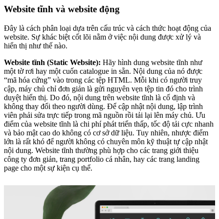
Website tĩnh và website động
Đây là cách phân loại dựa trên cấu trúc và cách thức hoạt động của
website. Sự khác biệt cốt lõi nằm ở việc nội dung được xử lý và
hiển thị như thế nào.
Website tĩnh (Static Website):
Hãy hình dung website tĩnh như
một tờ rơi hay một cuốn catalogue in sẵn. Nội dung của nó được
“mã hóa cứng” vào trong các tệp HTML. Mỗi khi có người truy
cập, máy chủ chỉ đơn giản là gửi nguyên vẹn tệp tin đó cho trình
duyệt hiển thị. Do đó, nội dung trên website tĩnh là cố định và
không thay đổi theo người dùng. Để cập nhật nội dung, lập trình
viên phải sửa trực tiếp trong mã nguồn rồi tải lại lên máy chủ. Ưu
điểm của website tĩnh là chi phí phát triển thấp, tốc độ tải cực nhanh
và bảo mật cao do không có cơ sở dữ liệu. Tuy nhiên, nhược điểm
lớn là rất khó để người không có chuyên môn kỹ thuật tự cập nhật
nội dung. Website tĩnh thường phù hợp cho các trang giới thiệu
công ty đơn giản, trang portfolio cá nhân, hay các trang landing
page cho một sự kiện cụ thể.