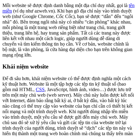
Mỗi website sẽ được định danh bằng một địa chỉ duy nhất, gọi là
tên
miền
(ví dụ như azweb.vn). Khi bạn gõ địa chỉ này vào trình duyệt
web (như Google Chrome, Cốc Cốc), bạn sẽ được “dẫn” đến “ngôi
nhà” đó. Bên trong ngôi nhà này có nhiều “căn phòng” khác nhau,
mỗi phòng là một trang web riêng biệt như trang chủ, trang giới
thiệu, trang liên hệ, hay trang sản phẩm. Tất cả các trang này được
liên kết với nhau một cách logic, giúp người dùng dễ dàng di
chuyển và tìm kiếm thông tin họ cần. Về cơ bản, website chính là
bộ mặt, là văn phòng, là cửa hàng đại diện cho bạn trên không gian
mạng rộng lớn.
Khái niệm website
Để đi sâu hơn, khái niệm website có thể được định nghĩa một cách
kỹ thuật hơn. Website là một tập hợp các tệp tin kỹ thuật số (bao
gồm mã HTML,
CSS
, JavaScript, hình ảnh, video…) được lưu trữ
trên một máy chủ web (web server). Máy chủ này luôn được kết nối
với Internet, đảm bảo rằng bất kỳ ai, ở bất kỳ đâu, vào bất kỳ lúc
nào cũng có thể truy cập vào website của bạn chỉ cần có thiết bị kết
nối mạng và một trình duyệt web. Khi người dùng nhập tên miền
vào trình duyệt, một yêu cầu sẽ được gửi đến máy chủ web. Máy
chủ sau đó sẽ xử lý yêu cầu và gửi các tệp tin của website trở lại
trình duyệt của người dùng, trình duyệt sẽ “dịch” các tệp tin này và
hiển thị thành một trang web hoàn chỉnh mà chúng ta thấy trên màn