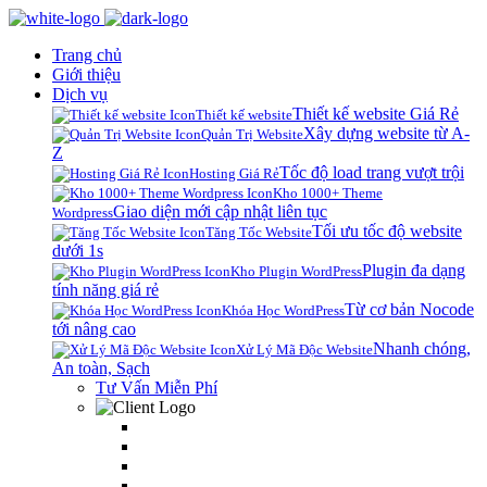
Trang chủ
Giới thiệu
Dịch vụ
Thiết kế website Giá Rẻ
Thiết kế website
Xây dựng website từ A-
Quản Trị Website
Z
Tốc độ load trang vượt trội
Hosting Giá Rẻ
Kho 1000+ Theme
Giao diện mới cập nhật liên tục
Wordpress
Tối ưu tốc độ website
Tăng Tốc Website
dưới 1s
Plugin đa dạng
Kho Plugin WordPress
tính năng giá rẻ
Từ cơ bản Nocode
Khóa Học WordPress
tới nâng cao
Nhanh chóng,
Xử Lý Mã Độc Website
An toàn, Sạch
Tư Vấn Miễn Phí