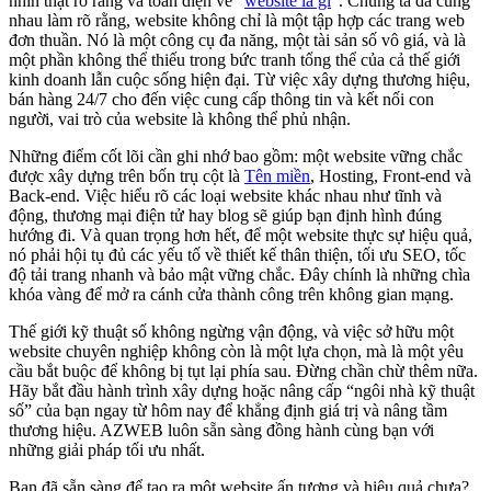
nhìn thật rõ ràng và toàn diện về “
website là gì
“. Chúng ta đã cùng
nhau làm rõ rằng, website không chỉ là một tập hợp các trang web
đơn thuần. Nó là một công cụ đa năng, một tài sản số vô giá, và là
một phần không thể thiếu trong bức tranh tổng thể của cả thế giới
kinh doanh lẫn cuộc sống hiện đại. Từ việc xây dựng thương hiệu,
bán hàng 24/7 cho đến việc cung cấp thông tin và kết nối con
người, vai trò của website là không thể phủ nhận.
Những điểm cốt lõi cần ghi nhớ bao gồm: một website vững chắc
được xây dựng trên bốn trụ cột là
Tên miền
, Hosting, Front-end và
Back-end. Việc hiểu rõ các loại website khác nhau như tĩnh và
động, thương mại điện tử hay blog sẽ giúp bạn định hình đúng
hướng đi. Và quan trọng hơn hết, để một website thực sự hiệu quả,
nó phải hội tụ đủ các yếu tố về thiết kế thân thiện, tối ưu SEO, tốc
độ tải trang nhanh và bảo mật vững chắc. Đây chính là những chìa
khóa vàng để mở ra cánh cửa thành công trên không gian mạng.
Thế giới kỹ thuật số không ngừng vận động, và việc sở hữu một
website chuyên nghiệp không còn là một lựa chọn, mà là một yêu
cầu bắt buộc để không bị tụt lại phía sau. Đừng chần chừ thêm nữa.
Hãy bắt đầu hành trình xây dựng hoặc nâng cấp “ngôi nhà kỹ thuật
số” của bạn ngay từ hôm nay để khẳng định giá trị và nâng tầm
thương hiệu. AZWEB luôn sẵn sàng đồng hành cùng bạn với
những giải pháp tối ưu nhất.
Bạn đã sẵn sàng để tạo ra một website ấn tượng và hiệu quả chưa?