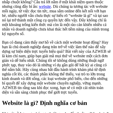
nhấp chuột không? Câu trả lời nằm ở một khái niệm quen thuộc
nhưng cũng đầy bí ẩn:
website
. Dù chúng ta tương tác với website
mỗi ngày, từ việc đọc tin tức, mua sắm online đến kết nối với bạn
bè, nhiều người vẫn chưa thực sự hiểu rõ “website là gì” và tại sao
nó lại trở thành một công cụ quyền lực đến vậy. Đây không chỉ là
một khoảng trống kiến thức mà còn là một rào cản khiến nhiều cá
nhân và doanh nghiệp chưa khai thác hết tiềm năng của mình trong
kỷ nguyên số.
Bạn có đang cảm thấy mơ hồ về cách một website hoạt động? Hay
bạn là chủ doanh nghiệp đang trăn trở về việc làm thế nào để xây
dựng sự hiện diện trực tuyến hiệu quả? Bài viết này của AZWEB sẽ
là kim chỉ nam, giúp bạn giải mã mọi thứ về website một cách đơn
giản và dễ hiểu nhất. Chúng tôi sẽ không dùng những thuật ngữ
phức tạp, thay vào đó là những ví dụ gần gũi để bất kỳ ai cũng có
thể nắm bắt. Hãy cùng nhau bắt đầu hành trình khám phá từ định
nghĩa cốt lõi, các thành phần không thể thiếu, vai trò to lớn trong
kinh doanh và đời sống, các loại website phổ biến, cho đến những
bí quyết để xây dựng một website chuyên nghiệp, vững mạnh.
AZWEB tin rằng sau khi đọc xong, bạn sẽ có một cái nhìn toàn
diện và sẵn sàng chinh phục thế giới trực tuyến.
Website là gì? Định nghĩa cơ bản