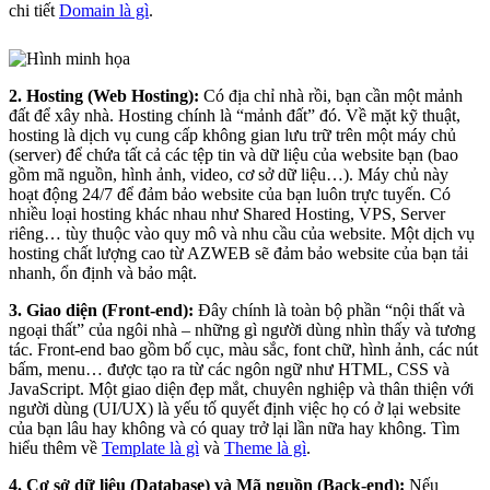
chi tiết
Domain là gì
.
2. Hosting (Web Hosting):
Có địa chỉ nhà rồi, bạn cần một mảnh
đất để xây nhà. Hosting chính là “mảnh đất” đó. Về mặt kỹ thuật,
hosting là dịch vụ cung cấp không gian lưu trữ trên một máy chủ
(server) để chứa tất cả các tệp tin và dữ liệu của website bạn (bao
gồm mã nguồn, hình ảnh, video, cơ sở dữ liệu…). Máy chủ này
hoạt động 24/7 để đảm bảo website của bạn luôn trực tuyến. Có
nhiều loại hosting khác nhau như Shared Hosting, VPS, Server
riêng… tùy thuộc vào quy mô và nhu cầu của website. Một dịch vụ
hosting chất lượng cao từ AZWEB sẽ đảm bảo website của bạn tải
nhanh, ổn định và bảo mật.
3. Giao diện (Front-end):
Đây chính là toàn bộ phần “nội thất và
ngoại thất” của ngôi nhà – những gì người dùng nhìn thấy và tương
tác. Front-end bao gồm bố cục, màu sắc, font chữ, hình ảnh, các nút
bấm, menu… được tạo ra từ các ngôn ngữ như HTML, CSS và
JavaScript. Một giao diện đẹp mắt, chuyên nghiệp và thân thiện với
người dùng (UI/UX) là yếu tố quyết định việc họ có ở lại website
của bạn lâu hay không và có quay trở lại lần nữa hay không. Tìm
hiểu thêm về
Template là gì
và
Theme là gì
.
4. Cơ sở dữ liệu (Database) và Mã nguồn (Back-end):
Nếu