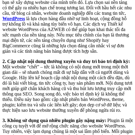
bạn sẽ xây dựng website của mình trên đó. Lựa chọn sai nền tảng
có thể gây ra nhiều hạn chế trong tương lai. Đối với hầu hết các nhu
cầu, từ blog cá nhân, website doanh nghiệp đến các trang tin tức,
WordPress
là lựa chọn hàng đầu nhờ sự linh hoạt, cộng đồng hỗ
trợ khổng lồ và khả năng tùy biến vô hạn. Các dịch vụ Thiết kế
website WordPress của AZWEB có thể giúp bạn khai thác tối đa
sức mạnh của nền tảng này. Nếu mục tiêu chính của bạn là thương
mại điện tử, các nền tảng chuyên dụng như Shopify hay
BigCommerce cũng là những lựa chọn đáng cân nhắc vì sự đơn
giản và các tính năng bán hàng được tích hợp sẵn.
2. Cập nhật nội dung thường xuyên và duy trì bảo trì định kỳ:
Một website “chết” – tức là không có nội dung mới trong một thời
gian dài – sẽ nhanh chóng mất đi sự hấp dẫn với cả người dùng và
Google. Hãy lên kế hoạch cập nhật nội dung một cách đều đặn, dù
đó là bài viết blog, tin tức công ty, hay sản phẩm mới. Nội dung tươi
mới giúp giữ chân khách hàng cũ và thu hút lưu lượng truy cập mới
thông qua SEO. Song song đó, việc bảo trì định kỳ là không thể
thiếu. Điều này bao gồm: cập nhật phiên bản WordPress, theme,
plugin; kiểm tra và sửa các liên kết gãy; dọn dẹp cơ sở dữ liệu; và
thực hiện sao lưu website thường xuyên để phòng ngừa rủi ro.
3. Không sử dụng quá nhiều plugin gây nặng máy:
Plugin là một
công cụ tuyệt vời để mở rộng chức năng cho website WordPress.
Tuy nhiên, việc lạm dụng chúng là một sai lầm phổ biến. Mỗi plugin