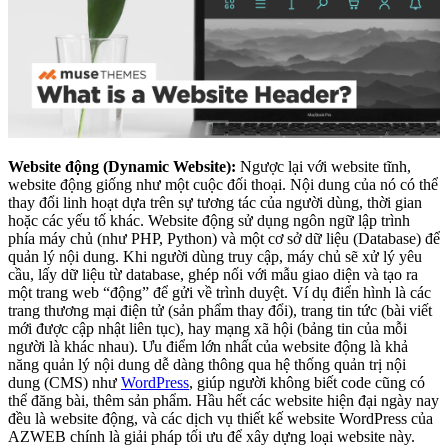
Website động (Dynamic Website):
Ngược lại với website tĩnh,
website động giống như một cuộc đối thoại. Nội dung của nó có thể
thay đổi linh hoạt dựa trên sự tương tác của người dùng, thời gian
hoặc các yếu tố khác. Website động sử dụng ngôn ngữ lập trình
phía máy chủ (như PHP, Python) và một cơ sở dữ liệu (Database) để
quản lý nội dung. Khi người dùng truy cập, máy chủ sẽ xử lý yêu
cầu, lấy dữ liệu từ database, ghép nối với mẫu giao diện và tạo ra
một trang web “động” để gửi về trình duyệt. Ví dụ điển hình là các
trang thương mại điện tử (sản phẩm thay đổi), trang tin tức (bài viết
mới được cập nhật liên tục), hay mạng xã hội (bảng tin của mỗi
người là khác nhau). Ưu điểm lớn nhất của website động là khả
năng quản lý nội dung dễ dàng thông qua hệ thống quản trị nội
dung (CMS) như
WordPress
, giúp người không biết code cũng có
thể đăng bài, thêm sản phẩm. Hầu hết các website hiện đại ngày nay
đều là website động, và các dịch vụ thiết kế website WordPress của
AZWEB chính là giải pháp tối ưu để xây dựng loại website này.