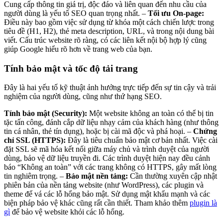
Cung cấp thông tin giá trị, độc đáo và liên quan đến nhu cầu của
người dùng là yếu tố SEO quan trọng nhất. –
Tối ưu On-page:
Điều này bao gồm việc sử dụng từ khóa một cách chiến lược trong
tiêu đề (H1, H2), thẻ meta description, URL, và trong nội dung bài
viết. Cấu trúc website rõ ràng, có các liên kết nội bộ hợp lý cũng
giúp Google hiểu rõ hơn về trang web của bạn.
Tính bảo mật và tốc độ tải trang
Đây là hai yếu tố kỹ thuật ảnh hưởng trực tiếp đến sự tin cậy và trải
nghiệm của người dùng, cũng như thứ hạng SEO.
Tính bảo mật (Security):
Một website không an toàn có thể bị tin
tặc tấn công, đánh cắp dữ liệu nhạy cảm của khách hàng (như thông
tin cá nhân, thẻ tín dụng), hoặc bị cài mã độc và phá hoại. –
Chứng
chỉ SSL (HTTPS):
Đây là tiêu chuẩn bảo mật cơ bản nhất. Việc cài
đặt SSL sẽ mã hóa kết nối giữa máy chủ và trình duyệt của người
dùng, bảo vệ dữ liệu truyền đi. Các trình duyệt hiện nay đều cảnh
báo “Không an toàn” với các trang không có HTTPS, gây mất lòng
tin nghiêm trọng. –
Bảo mật nền tảng:
Cần thường xuyên cập nhật
phiên bản của nền tảng website (như WordPress), các plugin và
theme để vá các lỗ hổng bảo mật. Sử dụng mật khẩu mạnh và các
biện pháp bảo vệ khác cũng rất cần thiết. Tham khảo thêm
plugin là
gì
để bảo vệ website khỏi các lỗ hổng.