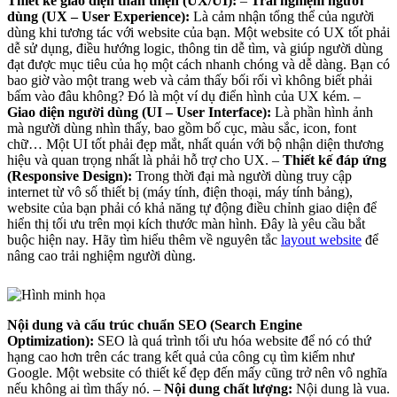
Thiết kế giao diện thân thiện (UX/UI):
–
Trải nghiệm người
dùng (UX – User Experience):
Là cảm nhận tổng thể của người
dùng khi tương tác với website của bạn. Một website có UX tốt phải
dễ sử dụng, điều hướng logic, thông tin dễ tìm, và giúp người dùng
đạt được mục tiêu của họ một cách nhanh chóng và dễ dàng. Bạn có
bao giờ vào một trang web và cảm thấy bối rối vì không biết phải
bấm vào đâu không? Đó là một ví dụ điển hình của UX kém. –
Giao diện người dùng (UI – User Interface):
Là phần hình ảnh
mà người dùng nhìn thấy, bao gồm bố cục, màu sắc, icon, font
chữ… Một UI tốt phải đẹp mắt, nhất quán với bộ nhận diện thương
hiệu và quan trọng nhất là phải hỗ trợ cho UX. –
Thiết kế đáp ứng
(Responsive Design):
Trong thời đại mà người dùng truy cập
internet từ vô số thiết bị (máy tính, điện thoại, máy tính bảng),
website của bạn phải có khả năng tự động điều chỉnh giao diện để
hiển thị tối ưu trên mọi kích thước màn hình. Đây là yêu cầu bắt
buộc hiện nay. Hãy tìm hiểu thêm về nguyên tắc
layout website
để
nâng cao trải nghiệm người dùng.
Nội dung và cấu trúc chuẩn SEO (Search Engine
Optimization):
SEO là quá trình tối ưu hóa website để nó có thứ
hạng cao hơn trên các trang kết quả của công cụ tìm kiếm như
Google. Một website có thiết kế đẹp đến mấy cũng trở nên vô nghĩa
nếu không ai tìm thấy nó. –
Nội dung chất lượng:
Nội dung là vua.