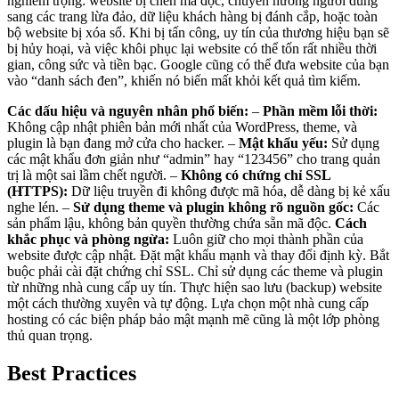
nghiêm trọng: website bị chèn mã độc, chuyển hướng người dùng
sang các trang lừa đảo, dữ liệu khách hàng bị đánh cắp, hoặc toàn
bộ website bị xóa sổ. Khi bị tấn công, uy tín của thương hiệu bạn sẽ
bị hủy hoại, và việc khôi phục lại website có thể tốn rất nhiều thời
gian, công sức và tiền bạc. Google cũng có thể đưa website của bạn
vào “danh sách đen”, khiến nó biến mất khỏi kết quả tìm kiếm.
Các dấu hiệu và nguyên nhân phổ biến:
–
Phần mềm lỗi thời:
Không cập nhật phiên bản mới nhất của WordPress, theme, và
plugin là bạn đang mở cửa cho hacker. –
Mật khẩu yếu:
Sử dụng
các mật khẩu đơn giản như “admin” hay “123456” cho trang quản
trị là một sai lầm chết người. –
Không có chứng chỉ SSL
(HTTPS):
Dữ liệu truyền đi không được mã hóa, dễ dàng bị kẻ xấu
nghe lén. –
Sử dụng theme và plugin không rõ nguồn gốc:
Các
sản phẩm lậu, không bản quyền thường chứa sẵn mã độc.
Cách
khắc phục và phòng ngừa:
Luôn giữ cho mọi thành phần của
website được cập nhật. Đặt mật khẩu mạnh và thay đổi định kỳ. Bắt
buộc phải cài đặt chứng chỉ SSL. Chỉ sử dụng các theme và plugin
từ những nhà cung cấp uy tín. Thực hiện sao lưu (backup) website
một cách thường xuyên và tự động. Lựa chọn một nhà cung cấp
hosting có các biện pháp bảo mật mạnh mẽ cũng là một lớp phòng
thủ quan trọng.
Best Practices