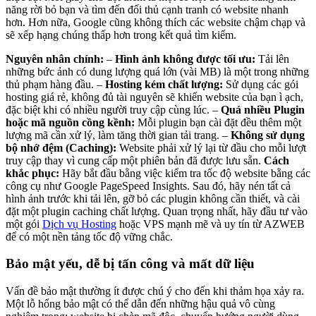
năng rời bỏ bạn và tìm đến đối thủ cạnh tranh có website nhanh
hơn. Hơn nữa, Google cũng không thích các website chậm chạp và
sẽ xếp hạng chúng thấp hơn trong kết quả tìm kiếm.
Nguyên nhân chính:
–
Hình ảnh không được tối ưu:
Tải lên
những bức ảnh có dung lượng quá lớn (vài MB) là một trong những
thủ phạm hàng đầu. –
Hosting kém chất lượng:
Sử dụng các gói
hosting giá rẻ, không đủ tài nguyên sẽ khiến website của bạn ì ạch,
đặc biệt khi có nhiều người truy cập cùng lúc. –
Quá nhiều Plugin
hoặc mã nguồn cồng kềnh:
Mỗi plugin bạn cài đặt đều thêm một
lượng mã cần xử lý, làm tăng thời gian tải trang. –
Không sử dụng
bộ nhớ đệm (Caching):
Website phải xử lý lại từ đầu cho mỗi lượt
truy cập thay vì cung cấp một phiên bản đã được lưu sẵn.
Cách
khắc phục:
Hãy bắt đầu bằng việc kiểm tra tốc độ website bằng các
công cụ như Google PageSpeed Insights. Sau đó, hãy nén tất cả
hình ảnh trước khi tải lên, gỡ bỏ các plugin không cần thiết, và cài
đặt một plugin caching chất lượng. Quan trọng nhất, hãy đầu tư vào
một gói
Dịch vụ Hosting
hoặc VPS mạnh mẽ và uy tín từ AZWEB
để có một nền tảng tốc độ vững chắc.
Bảo mật yếu, dễ bị tấn công và mất dữ liệu
Vấn đề bảo mật thường ít được chú ý cho đến khi thảm họa xảy ra.
Một lỗ hổng bảo mật có thể dẫn đến những hậu quả vô cùng