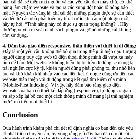
bạn cài đặt sẽ thêm mã nguồn và các yêu cầu đến máy chủ, có khả
năng làm chậm website và tạo ra các xung đột hoặc lỗ hổng bảo
mật. Nguyên tắc vàng là: chỉ cài đặt những plugin thực sự cần thiết
và đến từ các nhà phát triển uy tín. Trước khi cài một plugin mới,
hãy tự hỏi: “Tính năng này có thực sự quan trọng không?”. Hãy
thường xuyên rà soát danh sách plugin và gỡ bỏ những cái không
còn sử dụng.
4. Đảm bảo giao diện responsive, thân thiện với thiết bị di động:
Đây là một yêu cầu không thể bỏ qua trong thế giới hiện đại. Lượng
người dùng truy cập web từ điện thoại thông minh đã vượt xa máy
tính để bàn. Một website không hiển thị tốt trên di động sẽ mang lại
trải nghiệm cực kỳ tệ, khiến người dùng phải phóng to, thu nhỏ liên
tục và khó khăn khi nhấp vào các liên kết. Google cũng ưu tiên các
website thân thiện với di động trong kết quả tìm kiếm của mình
(Mobile-First Indexing). Vì vậy, hãy đảm bảo rằng giao diện
website của bạn có thiết kế đáp ứng (responsive), tự động co giãn
và sắp xếp lại bố cục một cách thông minh để mang lại trải nghiệm
mượt mà trên mọi thiết bị.
Conclusion
Qua hành trình khám phá chi tiết từ định nghĩa cơ bản đến các yếu
tố phát triển chuyên sâu, hy vọng rằng giờ đây bạn đã có một cái