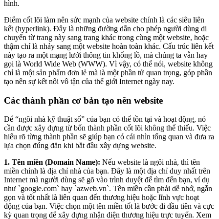
hình.
Điểm cốt lõi làm nên sức mạnh của website chính là các siêu liên
kết (hyperlink). Đây là những đường dẫn cho phép người dùng di
chuyển từ trang này sang trang khác trong cùng một website, hoặc
thậm chí là nhảy sang một website hoàn toàn khác. Cấu trúc liên kết
này tạo ra một mạng lưới thông tin khổng lồ, mà chúng ta vẫn hay
gọi là World Wide Web (WWW). Vì vậy, có thể nói, website không
chỉ là một sản phẩm đơn lẻ mà là một phần tử quan trọng, góp phần
tạo nên sự kết nối vô tận của thế giới Internet ngày nay.
Các thành phần cơ bản tạo nên website
Để “ngôi nhà kỹ thuật số” của bạn có thể tồn tại và hoạt động, nó
cần được xây dựng từ bốn thành phần cốt lõi không thể thiếu. Việc
hiểu rõ từng thành phần sẽ giúp bạn có cái nhìn tổng quan và đưa ra
lựa chọn đúng đắn khi bắt đầu xây dựng website.
1. Tên miền (Domain Name):
Nếu website là ngôi nhà, thì tên
miền chính là địa chỉ nhà của bạn. Đây là một địa chỉ duy nhất trên
Internet mà người dùng sẽ gõ vào trình duyệt để tìm đến bạn, ví dụ
như `google.com` hay `azweb.vn`. Tên miền cần phải dễ nhớ, ngắn
gọn và tốt nhất là liên quan đến thương hiệu hoặc lĩnh vực hoạt
động của bạn. Việc chọn một tên miền tốt là bước đi đầu tiên và cực
kỳ quan trọng để xây dựng nhận diện thương hiệu trực tuyến. Xem