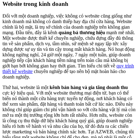
Website trong kinh doanh
Đối với một doanh nghiệp, việc không có website cũng giống như
kinh doanh mà không có danh thiếp hay địa chỉ cửa hàng. Website
chính là bộ mặt, là trụ sở chính của doanh nghiệp trên không gian
mạng. Đầu tiên, đây là kênh
quảng bá thương hiệu
mạnh mẽ nhất.
Một website được thiết kế chuyên nghiệp, chứa đựng đầy đủ thông
tin về sản phẩm, dịch vụ, tầm nhìn, sứ mệnh sẽ ngay lập tức xây
dựng được sự uy tín và tin cậy trong mắt khách hàng. Nó hoạt động
không ngừng nghỉ, 24 giờ một ngày, 7 ngày một tuần, giúp doanh
nghiệp tiếp cận khách hàng tiềm năng trên toàn cầu mà không bị
giới hạn bởi không gian hay thời gian. Tìm hiểu chi tiết về
quy trình
thiết kế website
chuyên nghiệp để tạo nên bộ mặt hoàn hảo cho
doanh nghiệp.
Thứ hai, website là một
kênh bán hàng và gia tăng doanh thu
cực kỳ hiệu quả. Với một website thương mại điện tử, bạn có thể
biến nó thành một cửa hàng trực tuyến tự động, nơi khách hàng có
thể xem sản phẩm, đặt hàng và thanh toán bất cứ lúc nào. Điều này
không chỉ giúp giảm chi phí vận hành so với cửa hàng vật lý mà còn
mở ra một thị trường rộng lớn hơn rất nhiều. Hơn nữa, website còn
là công cụ thu thập dữ liệu khách hàng quý giá, giúp doanh nghiệp
hiểu rõ hơn về hành vi và nhu cầu của họ, từ đó đưa ra các chiến
lược marketing và bán hàng chính xác hơn. Tại AZWEB, chúng tôi
hiểu rằng một website không chỉ để cho đẹp, mà nó phải là một cỗ