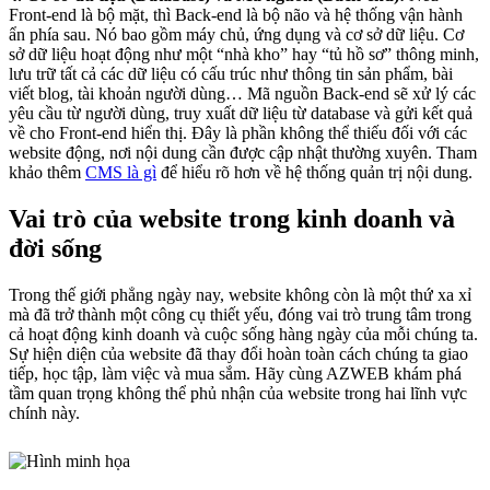
Front-end là bộ mặt, thì Back-end là bộ não và hệ thống vận hành
ẩn phía sau. Nó bao gồm máy chủ, ứng dụng và cơ sở dữ liệu. Cơ
sở dữ liệu hoạt động như một “nhà kho” hay “tủ hồ sơ” thông minh,
lưu trữ tất cả các dữ liệu có cấu trúc như thông tin sản phẩm, bài
viết blog, tài khoản người dùng… Mã nguồn Back-end sẽ xử lý các
yêu cầu từ người dùng, truy xuất dữ liệu từ database và gửi kết quả
về cho Front-end hiển thị. Đây là phần không thể thiếu đối với các
website động, nơi nội dung cần được cập nhật thường xuyên. Tham
khảo thêm
CMS là gì
để hiểu rõ hơn về hệ thống quản trị nội dung.
Vai trò của website trong kinh doanh và
đời sống
Trong thế giới phẳng ngày nay, website không còn là một thứ xa xỉ
mà đã trở thành một công cụ thiết yếu, đóng vai trò trung tâm trong
cả hoạt động kinh doanh và cuộc sống hàng ngày của mỗi chúng ta.
Sự hiện diện của website đã thay đổi hoàn toàn cách chúng ta giao
tiếp, học tập, làm việc và mua sắm. Hãy cùng AZWEB khám phá
tầm quan trọng không thể phủ nhận của website trong hai lĩnh vực
chính này.