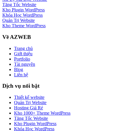
Tăng Tốc Website
Kho Plugin WordPress
Khóa Học WordPress
Quản Trị Website
Kho Theme WordPress
Về AZWEB
Trang chủ
Giới thiệu
Portfolio
Tài nguyên
Blog
Liên hệ
Dịch vụ nổi bật
Thiết kế website
Quản Trị Website
Hosting Giá Rẻ
Kho 1000+ Theme WordPress
Tăng Tốc Website
Kho Plugin WordPress
Khóa Học WordPress