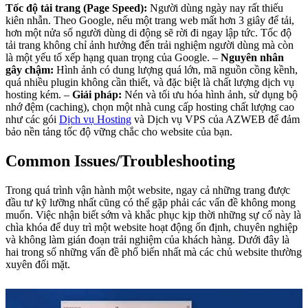
Tốc độ tải trang (Page Speed):
Người dùng ngày nay rất thiếu
kiên nhẫn. Theo Google, nếu một trang web mất hơn 3 giây để tải,
hơn một nửa số người dùng di động sẽ rời đi ngay lập tức. Tốc độ
tải trang không chỉ ảnh hưởng đến trải nghiệm người dùng mà còn
là một yếu tố xếp hạng quan trọng của Google. –
Nguyên nhân
gây chậm:
Hình ảnh có dung lượng quá lớn, mã nguồn cồng kềnh,
quá nhiều plugin không cần thiết, và đặc biệt là chất lượng dịch vụ
hosting kém. –
Giải pháp:
Nén và tối ưu hóa hình ảnh, sử dụng bộ
nhớ đệm (caching), chọn một nhà cung cấp hosting chất lượng cao
như các gói
Dịch vụ Hosting
và Dịch vụ VPS của AZWEB để đảm
bảo nền tảng tốc độ vững chắc cho website của bạn.
Common Issues/Troubleshooting
Trong quá trình vận hành một website, ngay cả những trang được
đầu tư kỹ lưỡng nhất cũng có thể gặp phải các vấn đề không mong
muốn. Việc nhận biết sớm và khắc phục kịp thời những sự cố này là
chìa khóa để duy trì một website hoạt động ổn định, chuyên nghiệp
và không làm gián đoạn trải nghiệm của khách hàng. Dưới đây là
hai trong số những vấn đề phổ biến nhất mà các chủ website thường
xuyên đối mặt.