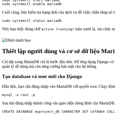
sudo systemctl start mariadb

sudo systemctl enable mariadb
Cuối cùng, hãy kiểm tra trạng thái của dịch vụ để chắc chắn rằng nó 
sudo systemctl status mariadb
Nếu bạn thấy dòng chữ
màu xanh lá, xin chúc m
active (running)
Thiết lập người dùng và cơ sở dữ liệu Ma
Cài đặt xong MariaDB chỉ là bước đầu tiên. Để ứng dụng Django có th
quản lý dễ dàng mà còn tăng cường bảo mật cho hệ thống.
Tạo database và user mới cho Django
Đầu tiên, bạn cần đăng nhập vào MariaDB với quyền root. Chạy lệnh s
mysql -u root -p
Sau khi đăng nhập thành công vào giao diện dòng lệnh của MariaDB, 
CREATE DATABASE myproject_db CHARACTER SET utf8mb4 COLL