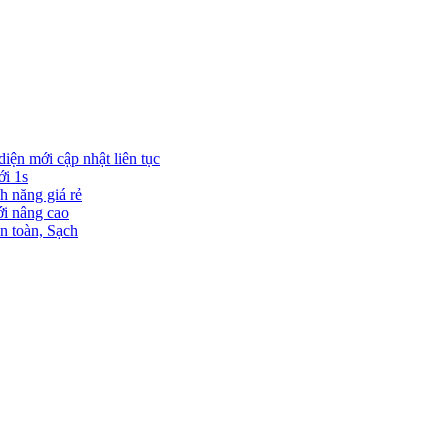
diện mới cập nhật liên tục
ới 1s
h năng giá rẻ
ới nâng cao
n toàn, Sạch