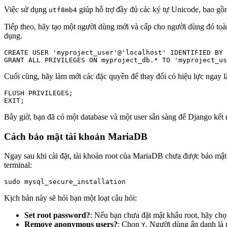
Việc sử dụng
giúp hỗ trợ đầy đủ các ký tự Unicode, bao gồm 
utf8mb4
Tiếp theo, hãy tạo một người dùng mới và cấp cho người dùng đó toàn
dụng.
CREATE USER 'myproject_user'@'localhost' IDENTIFIED BY 
GRANT ALL PRIVILEGES ON myproject_db.* TO 'myproject_us
Cuối cùng, hãy làm mới các đặc quyền để thay đổi có hiệu lực ngay l
FLUSH PRIVILEGES;

EXIT;
Bây giờ, bạn đã có một database và một user sẵn sàng để Django kết 
Cách bảo mật tài khoản MariaDB
Ngay sau khi cài đặt, tài khoản root của MariaDB chưa được bảo mật
terminal:
sudo mysql_secure_installation
Kịch bản này sẽ hỏi bạn một loạt câu hỏi:
Set root password?
: Nếu bạn chưa đặt mật khẩu root, hãy ch
Remove anonymous users?
: Chọn
. Người dùng ẩn danh là 
Y