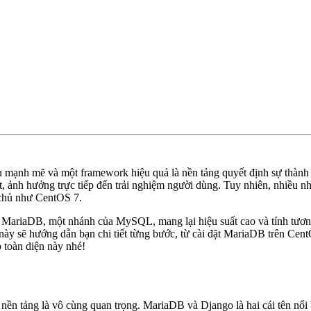
iệu mạnh mẽ và một framework hiệu quả là nền tảng quyết định sự thành
ất, ảnh hưởng trực tiếp đến trải nghiệm người dùng. Tuy nhiên, nhiều n
 chủ như CentOS 7.
 MariaDB, một nhánh của MySQL, mang lại hiệu suất cao và tính tương
này sẽ hướng dẫn bạn chi tiết từng bước, từ cài đặt MariaDB trên CentO
 toàn diện này nhé!
nền tảng là vô cùng quan trọng. MariaDB và Django là hai cái tên nổ