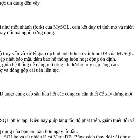
ược tin dùng đến vậy.
i như một nhánh (fork) của MySQL, cam kết duy trì tính mở và miễn
thay đổi mã nguồn ứng dụng.
 độ truy vấn và xử lý giao dịch nhanh hơn so với InnoDB của MySQL.
ập nhật bảo mật, đảm bảo hệ thống luôn hoạt động ổn định.
 giúp hệ thống dễ dàng mở rộng khi lượng truy cập tăng cao.
và đóng góp cải tiến liên tục.
à Django cung cấp sẵn hầu hết các công cụ cần thiết để xây dựng một
SQL phức tạp. Điều này giúp tăng tốc độ phát triển, giảm thiểu lỗi và
 dụng của bạn an toàn hơn ngay từ đầu.
 SQLite và tất nhiên là cả MariaDB. Bằng cách thay đổi vài dòng