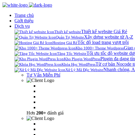
Trang chủ
Giới thiệu
Dịch vụ
Thiết kế website Giá Rẻ
Thiết kế website
Xây dựng website từ A-Z
Quản Trị Website
Tốc độ load trang vượt trội
Hosting Giá Rẻ
Giao 
Kho 1000+ Theme Wordpress
Tối ưu tốc độ website dư
Tăng Tốc Website
Plugin đa dạng tín
Kho Plugin WordPress
Từ cơ bản Nocode t
Khóa Học WordPress
Nhanh chóng, A
Xử Lý Mã Độc Website
Tư Vấn Miễn Phí
Hơn
200+
đánh giá