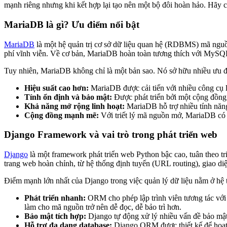
mạnh riêng nhưng khi kết hợp lại tạo nên một bộ đôi hoàn hảo. Hãy cù
MariaDB là gì? Ưu điểm nổi bật
MariaDB
là một hệ quản trị cơ sở dữ liệu quan hệ (RDBMS) mã nguồ
phí vĩnh viễn. Về cơ bản, MariaDB hoàn toàn tương thích với MyS
Tuy nhiên, MariaDB không chỉ là một bản sao. Nó sở hữu nhiều ưu đi
Hiệu suất cao hơn:
MariaDB được cải tiến với nhiều công cụ l
Tính ổn định và bảo mật:
Được phát triển bởi một cộng đồng 
Khả năng mở rộng linh hoạt:
MariaDB hỗ trợ nhiều tính năng
Cộng đồng mạnh mẽ:
Với triết lý mã nguồn mở, MariaDB có m
Django Framework và vai trò trong phát triển web
Django
là một framework phát triển web Python bậc cao, tuân theo tr
trang web hoàn chỉnh, từ hệ thống định tuyến (URL routing), giao diệ
Điểm mạnh lớn nhất của Django trong việc quản lý dữ liệu nằm ở h
Phát triển nhanh:
ORM cho phép lập trình viên tương tác với c
làm cho mã nguồn trở nên dễ đọc, dễ bảo trì hơn.
Bảo mật tích hợp:
Django tự động xử lý nhiều vấn đề bảo mật
Hỗ trợ đa dạng database:
Django ORM được thiết kế để hoạt 