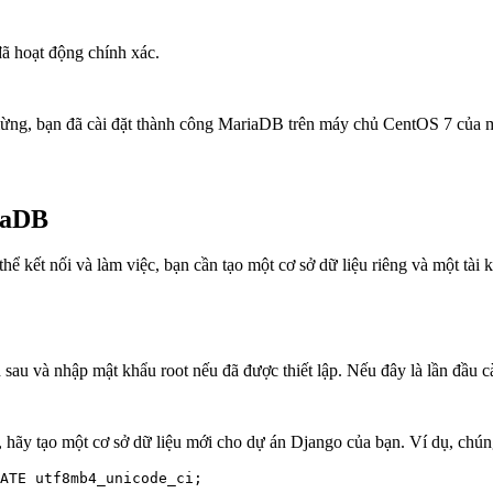
đã hoạt động chính xác.
ừng, bạn đã cài đặt thành công MariaDB trên máy chủ CentOS 7 của 
riaDB
ể kết nối và làm việc, bạn cần tạo một cơ sở dữ liệu riêng và một tài
au và nhập mật khẩu root nếu đã được thiết lập. Nếu đây là lần đầu cà
hãy tạo một cơ sở dữ liệu mới cho dự án Django của bạn. Ví dụ, chúng 
ATE utf8mb4_unicode_ci;