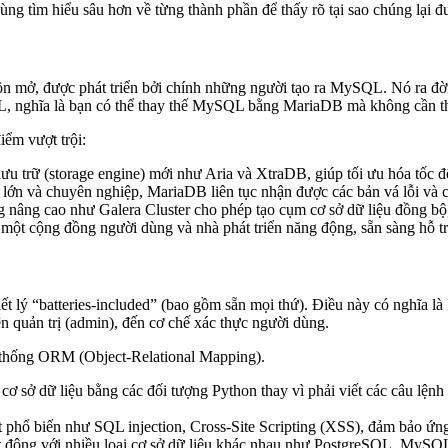
ng tìm hiểu sâu hơn về từng thành phần để thấy rõ tại sao chúng lại đ
n mở, được phát triển bởi chính những người tạo ra MySQL. Nó ra đờ
QL, nghĩa là bạn có thể thay thế MySQL bằng MariaDB mà không cần 
ểm vượt trội:
ưu trữ (storage engine) mới như Aria và XtraDB, giúp tối ưu hóa tốc
lớn và chuyên nghiệp, MariaDB liên tục nhận được các bản vá lỗi và c
 nâng cao như Galera Cluster cho phép tạo cụm cơ sở dữ liệu đồng bộ,
ột cộng đồng người dùng và nhà phát triển năng động, sẵn sàng hỗ trợ 
iết lý “batteries-included” (bao gồm sẵn mọi thứ). Điều này có nghĩa l
n quản trị (admin), đến cơ chế xác thực người dùng.
ệ thống ORM (Object-Relational Mapping).
ơ sở dữ liệu bằng các đối tượng Python thay vì phải viết các câu lệnh 
 phổ biến như SQL injection, Cross-Site Scripting (XSS), đảm bảo ứng
động với nhiều loại cơ sở dữ liệu khác nhau như PostgreSQL, MySQL,