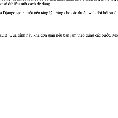
 cơ sở dữ liệu một cách dễ dàng.
 Django tạo ra một nền tảng lý tưởng cho các dự án web đòi hỏi sự ổn
aDB. Quá trình này khá đơn giản nếu bạn làm theo đúng các bước. Một