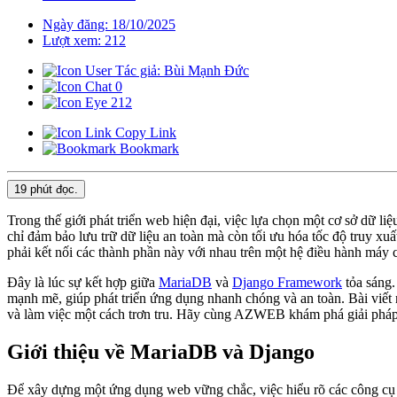
Ngày đăng: 18/10/2025
Lượt xem: 212
Tác giả: Bùi Mạnh Đức
0
212
Copy Link
Bookmark
19 phút
đọc.
Trong thế giới phát triển web hiện đại, việc lựa chọn một cơ sở dữ l
chỉ đảm bảo lưu trữ dữ liệu an toàn mà còn tối ưu hóa tốc độ truy xu
phải kết nối các thành phần này với nhau trên một hệ điều hành máy
Đây là lúc sự kết hợp giữa
MariaDB
và
Django Framework
tỏa sáng.
mạnh mẽ, giúp phát triển ứng dụng nhanh chóng và an toàn. Bài viết 
và làm việc một cách trơn tru. Hãy cùng AZWEB khám phá giải pháp
Giới thiệu về MariaDB và Django
Để xây dựng một ứng dụng web vững chắc, việc hiểu rõ các công cụ 