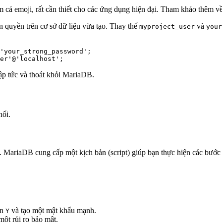
cả emoji, rất cần thiết cho các ứng dụng hiện đại. Tham khảo thêm về b
 quyền trên cơ sở dữ liệu vừa tạo. Thay thế
và
myproject_user
your
'your_strong_password';

er'@'localhost';
ập tức và thoát khỏi MariaDB.
nối.
. MariaDB cung cấp một kịch bản (script) giúp bạn thực hiện các bướ
ọn
và tạo một mật khẩu mạnh.
Y
một rủi ro bảo mật.