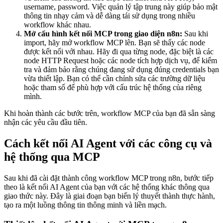
username, password. Việc quản lý tập trung này giúp bảo mật
thông tin nhạy cảm và dễ dàng tái sử dụng trong nhiều
workflow khác nhau.
Mở cấu hình kết nối MCP trong giao diện n8n:
Sau khi
import, hãy mở workflow MCP lên. Bạn sẽ thấy các node
được kết nối với nhau. Hãy đi qua từng node, đặc biệt là các
node HTTP Request hoặc các node tích hợp dịch vụ, để kiểm
tra và đảm bảo rằng chúng đang sử dụng đúng credentials bạn
vừa thiết lập. Bạn có thể cần chỉnh sửa các trường dữ liệu
hoặc tham số để phù hợp với cấu trúc hệ thống của riêng
mình.
Khi hoàn thành các bước trên, workflow MCP của bạn đã sẵn sàng
nhận các yêu cầu đầu tiên.
Cách kết nối AI Agent với các công cụ và
hệ thống qua MCP
Sau khi đã cài đặt thành công workflow MCP trong n8n, bước tiếp
theo là kết nối AI Agent của bạn với các hệ thống khác thông qua
giao thức này. Đây là giai đoạn bạn biến lý thuyết thành thực hành,
tạo ra một luồng thông tin thông minh và liền mạch.