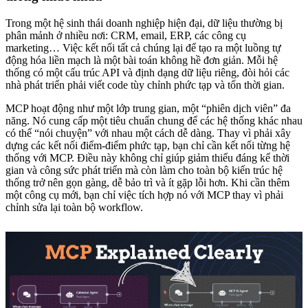
Trong một hệ sinh thái doanh nghiệp hiện đại, dữ liệu thường bị
phân mảnh ở nhiều nơi: CRM, email, ERP, các công cụ
marketing… Việc kết nối tất cả chúng lại để tạo ra một luồng tự
động hóa liền mạch là một bài toán không hề đơn giản. Mỗi hệ
thống có một cấu trúc API và định dạng dữ liệu riêng, đòi hỏi các
nhà phát triển phải viết code tùy chỉnh phức tạp và tốn thời gian.
MCP hoạt động như một lớp trung gian, một “phiên dịch viên” đa
năng. Nó cung cấp một tiêu chuẩn chung để các hệ thống khác nhau
có thể “nói chuyện” với nhau một cách dễ dàng. Thay vì phải xây
dựng các kết nối điểm-điểm phức tạp, bạn chỉ cần kết nối từng hệ
thống với MCP. Điều này không chỉ giúp giảm thiểu đáng kể thời
gian và công sức phát triển mà còn làm cho toàn bộ kiến trúc hệ
thống trở nên gọn gàng, dễ bảo trì và ít gặp lỗi hơn. Khi cần thêm
một công cụ mới, bạn chỉ việc tích hợp nó với MCP thay vì phải
chỉnh sửa lại toàn bộ workflow.