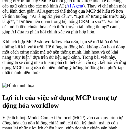
trong bức tranh này? MCP là một giao thức được thiết kế để cung
cấp ngữ cảnh cho các mô hình AI (
AI Agent
). Thay vì chỉ nhận một
câu lệnh đơn giản, AI Agent có thể thông qua MCP để hiểu rõ hơn
về tình huống: “Ai là người yêu cầu?”, “Lịch sử tương tác trước đây
là gì?”, “Dữ liệu liên quan trong hệ thống CRM ra sao?”. Vai trò
của nó là tiêu chuẩn hóa cách thức truyền tải thông tin ngữ cảnh,
giúp AI đưa ra phản hồi chính xác và phù hợp hơn.
Khi tích hợp MCP vào workflow của n8n, bạn sẽ mở khóa được
những lợi ích vượt trội. Hệ thống tự động hóa không còn hoạt động
một cách cứng nhắc mà trở nên thông minh, linh hoạt và có khả
năng “suy luận” dựa trên dữ liệu ngữ cảnh. Trong bài viết này,
chúng ta sẽ cùng nhau khám phá chi tiết cách cài đặt, kết nối và ứng
dụng MCP trong n8n để biến những ý tưởng tự động hóa phức tạp
nhất thành hiện thực.
Lợi ích của việc sử dụng MCP trong tự
động hóa workflow
Việc tích hợp Model Context Protocol (MCP) vào các quy trình tự
động hóa của n8n không chỉ là một cải tiến kỹ thuật, mà nó còn
mang lại những lợi ích chiến lược, giúp doanh nghiệp vận hành