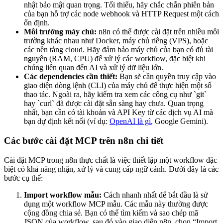
nhật bảo mật quan trọng. Tối thiểu, hãy chắc chắn phiên bản
của bạn hỗ trợ các node webhook và HTTP Request một cách
ổn định.
Môi trường máy chủ:
n8n có thể được cài đặt trên nhiều môi
trường khác nhau như Docker, máy chủ riêng (VPS), hoặc
các nền tảng cloud. Hãy đảm bảo máy chủ của bạn có đủ tài
nguyên (RAM, CPU) để xử lý các workflow, đặc biệt khi
chúng liên quan đến AI và xử lý dữ liệu lớn.
Các dependencies cần thiết:
Bạn sẽ cần quyền truy cập vào
giao diện dòng lệnh (CLI) của máy chủ để thực hiện một số
thao tác. Ngoài ra, hãy kiểm tra xem các công cụ như `git`
hay `curl` đã được cài đặt sẵn sàng hay chưa. Quan trọng
nhất, bạn cần có tài khoản và API Key từ các dịch vụ AI mà
bạn dự định kết nối (ví dụ:
OpenAI là gì
, Google Gemini).
Các bước cài đặt MCP trên n8n chi tiết
Cài đặt MCP trong n8n thực chất là việc thiết lập một workflow đặc
biệt có khả năng nhận, xử lý và cung cấp ngữ cảnh. Dưới đây là các
bước cụ thể:
Import workflow mẫu:
Cách nhanh nhất để bắt đầu là sử
dụng một workflow MCP mẫu. Các mẫu này thường được
cộng đồng chia sẻ. Bạn có thể tìm kiếm và sao chép mã
JSON của workflow, sau đó vào giao diện n8n, chọn “Import