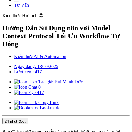
Tư Vấn
Kiến thức
Hữu ích 😍
Hướng Dẫn Sử Dụng n8n với Model
Context Protocol Tối Ưu Workflow Tự
Động
Kiến thức AI & Automation
Ngày đăng: 18/10/2025
Lượt xem: 417
Tác giả: Bùi Mạnh Đức
0
417
Copy Link
Bookmark
24 phút
đọc.
Bạn đã bao giờ mong muốn các quy trình tự động hóa của mình