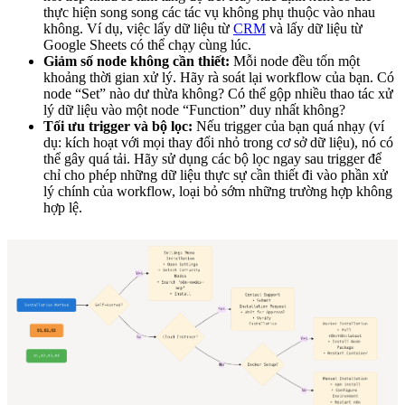
thực hiện song song các tác vụ không phụ thuộc vào nhau
không. Ví dụ, việc lấy dữ liệu từ
CRM
và lấy dữ liệu từ
Google Sheets có thể chạy cùng lúc.
Giảm số node không cần thiết:
Mỗi node đều tốn một
khoảng thời gian xử lý. Hãy rà soát lại workflow của bạn. Có
node “Set” nào dư thừa không? Có thể gộp nhiều thao tác xử
lý dữ liệu vào một node “Function” duy nhất không?
Tối ưu trigger và bộ lọc:
Nếu trigger của bạn quá nhạy (ví
dụ: kích hoạt với mọi thay đổi nhỏ trong cơ sở dữ liệu), nó có
thể gây quá tải. Hãy sử dụng các bộ lọc ngay sau trigger để
chỉ cho phép những dữ liệu thực sự cần thiết đi vào phần xử
lý chính của workflow, loại bỏ sớm những trường hợp không
hợp lệ.