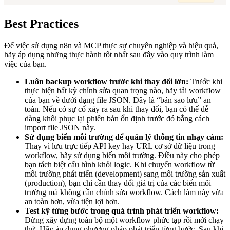
Best Practices
Để việc sử dụng n8n và MCP thực sự chuyên nghiệp và hiệu quả,
hãy áp dụng những thực hành tốt nhất sau đây vào quy trình làm
việc của bạn.
Luôn backup workflow trước khi thay đổi lớn:
Trước khi
thực hiện bất kỳ chỉnh sửa quan trọng nào, hãy tải workflow
của bạn về dưới dạng file JSON. Đây là “bản sao lưu” an
toàn. Nếu có sự cố xảy ra sau khi thay đổi, bạn có thể dễ
dàng khôi phục lại phiên bản ổn định trước đó bằng cách
import file JSON này.
Sử dụng biến môi trường để quản lý thông tin nhạy cảm:
Thay vì lưu trực tiếp API key hay URL cơ sở dữ liệu trong
workflow, hãy sử dụng biến môi trường. Điều này cho phép
bạn tách biệt cấu hình khỏi logic. Khi chuyển workflow từ
môi trường phát triển (development) sang môi trường sản xuất
(production), bạn chỉ cần thay đổi giá trị của các biến môi
trường mà không cần chỉnh sửa workflow. Cách làm này vừa
an toàn hơn, vừa tiện lợi hơn.
Test kỹ từng bước trong quá trình phát triển workflow:
Đừng xây dựng toàn bộ một workflow phức tạp rồi mới chạy
thử. Hãy áp dụng phương pháp phát triển từng bước. Sau khi