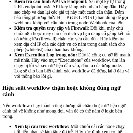
Kiểm tra cấu hình API và Endpoint:
Sai một ký tự trong
URL endpoint hoặc API key là nguyên nhân hàng đầu. Hãy
sao chép và dán lại các giá trị này một cách cẩn thận. Đảm
bảo rằng phương thức HTTP (GET, POST) bạn dùng để gọi
webhook khớp với cấu hình trong node Webhook của n8n.
Kiểm tra quyền truy cập và Firewall:
Đôi khi, máy chủ
chứa n8n hoặc máy chủ của dịch vụ bạn đang cố gắng kết nối
có tường lửa (firewall) chặn các yêu cầu đến. Hãy kiểm tra
xem địa chỉ IP của các dịch vụ có nằm trong danh sách cho
phép (whitelist) của nhau hay không.
Xem Execution Log trong n8n:
Đây là công cụ gỡ lỗi mạnh
mẽ nhất. Hãy vào mục “Executions” của workflow, tìm lần
chạy bị lỗi và xem dữ liệu đầu vào, đầu ra của từng node.
Log sẽ cho bạn biết chính xác workflow đã dừng lại ở đâu và
với thông báo lỗi gì.
Hiệu suất workflow chậm hoặc không đúng ngữ
cảnh
Nếu workflow chạy thành công nhưng rất chậm hoặc dữ liệu ngữ
cảnh trả về không như mong đợi, vấn đề có thể nằm ở logic bên
trong.
Xem lại cấu trúc workflow:
Một chuỗi dài các node chạy
nối tiếp nhau sẽ làm tăng độ trễ. Hãy xác định xem có thể