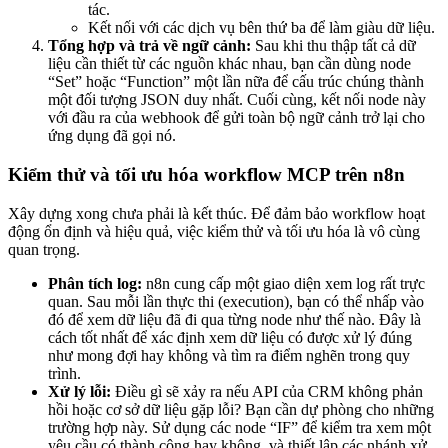
tác.
Kết nối với các dịch vụ bên thứ ba để làm giàu dữ liệu.
Tổng hợp và trả về ngữ cảnh:
Sau khi thu thập tất cả dữ
liệu cần thiết từ các nguồn khác nhau, bạn cần dùng node
“Set” hoặc “Function” một lần nữa để cấu trúc chúng thành
một đối tượng JSON duy nhất. Cuối cùng, kết nối node này
với đầu ra của webhook để gửi toàn bộ ngữ cảnh trở lại cho
ứng dụng đã gọi nó.
Kiểm thử và tối ưu hóa workflow MCP trên n8n
Xây dựng xong chưa phải là kết thúc. Để đảm bảo workflow hoạt
động ổn định và hiệu quả, việc kiểm thử và tối ưu hóa là vô cùng
quan trọng.
Phân tích log:
n8n cung cấp một giao diện xem log rất trực
quan. Sau mỗi lần thực thi (execution), bạn có thể nhấp vào
đó để xem dữ liệu đã đi qua từng node như thế nào. Đây là
cách tốt nhất để xác định xem dữ liệu có được xử lý đúng
như mong đợi hay không và tìm ra điểm nghẽn trong quy
trình.
Xử lý lỗi:
Điều gì sẽ xảy ra nếu API của CRM không phản
hồi hoặc cơ sở dữ liệu gặp lỗi? Bạn cần dự phòng cho những
trường hợp này. Sử dụng các node “IF” để kiểm tra xem một
yêu cầu có thành công hay không, và thiết lập các nhánh xử