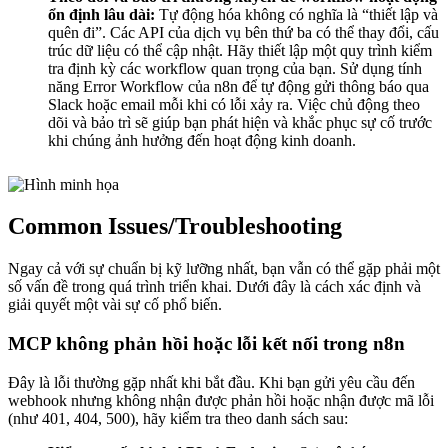
ổn định lâu dài:
Tự động hóa không có nghĩa là “thiết lập và
quên đi”. Các API của dịch vụ bên thứ ba có thể thay đổi, cấu
trúc dữ liệu có thể cập nhật. Hãy thiết lập một quy trình kiểm
tra định kỳ các workflow quan trọng của bạn. Sử dụng tính
năng Error Workflow của n8n để tự động gửi thông báo qua
Slack hoặc email mỗi khi có lỗi xảy ra. Việc chủ động theo
dõi và bảo trì sẽ giúp bạn phát hiện và khắc phục sự cố trước
khi chúng ảnh hưởng đến hoạt động kinh doanh.
Common Issues/Troubleshooting
Ngay cả với sự chuẩn bị kỹ lưỡng nhất, bạn vẫn có thể gặp phải một
số vấn đề trong quá trình triển khai. Dưới đây là cách xác định và
giải quyết một vài sự cố phổ biến.
MCP không phản hồi hoặc lỗi kết nối trong n8n
Đây là lỗi thường gặp nhất khi bắt đầu. Khi bạn gửi yêu cầu đến
webhook nhưng không nhận được phản hồi hoặc nhận được mã lỗi
(như 401, 404, 500), hãy kiểm tra theo danh sách sau: