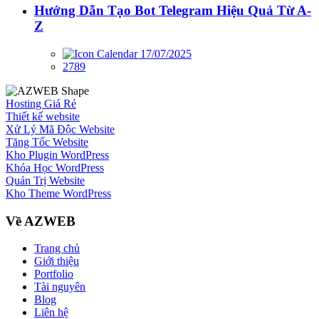
Hướng Dẫn Tạo Bot Telegram Hiệu Quả Từ A-
Z
17/07/2025
2789
Hosting Giá Rẻ
Thiết kế website
Xử Lý Mã Độc Website
Tăng Tốc Website
Kho Plugin WordPress
Khóa Học WordPress
Quản Trị Website
Kho Theme WordPress
Về AZWEB
Trang chủ
Giới thiệu
Portfolio
Tài nguyên
Blog
Liên hệ