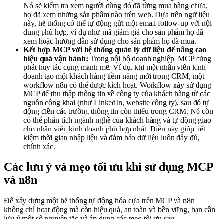
Nó sẽ kiểm tra xem người dùng đó đã từng mua hàng chưa,
họ đã xem những sản phẩm nào trên web. Dựa trên ngữ liệu
này, hệ thống có thể tự động gửi một email follow-up với nội
dung phù hợp, ví dụ như mã giảm giá cho sản phẩm họ đã
xem hoặc hướng dẫn sử dụng cho sản phẩm họ đã mua.
Kết hợp MCP với hệ thống quản lý dữ liệu để nâng cao
hiệu quả vận hành:
Trong nội bộ doanh nghiệp, MCP cũng
phát huy tác dụng mạnh mẽ. Ví dụ, khi một nhân viên kinh
doanh tạo một khách hàng tiềm năng mới trong CRM, một
workflow n8n có thể được kích hoạt. Workflow này sử dụng
MCP để thu thập thông tin về công ty của khách hàng từ các
nguồn công khai (như LinkedIn, website công ty), sau đó tự
động điền các trường thông tin còn thiếu trong CRM. Nó còn
có thể phân tích ngành nghề của khách hàng và tự động giao
cho nhân viên kinh doanh phù hợp nhất. Điều này giúp tiết
kiệm thời gian nhập liệu và đảm bảo dữ liệu luôn đầy đủ,
chính xác.
Các lưu ý và mẹo tối ưu khi sử dụng MCP
và n8n
Để xây dựng một hệ thống tự động hóa dựa trên MCP và n8n
không chỉ hoạt động mà còn hiệu quả, an toàn và bền vững, bạn cần
lưu ý một số nguyên tắc và áp dụng các mẹo tối ưu sau.