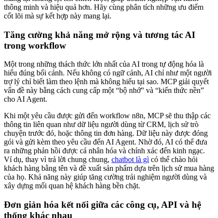
thông minh và hiệu quả hơn. Hãy cùng phân tích những ưu điểm
cốt lõi mà sự kết hợp này mang lại.
Tăng cường khả năng mở rộng và tương tác AI
trong workflow
Một trong những thách thức lớn nhất của AI trong tự động hóa là
hiểu đúng bối cảnh. Nếu không có ngữ cảnh, AI chỉ như một người
trợ lý chỉ biết làm theo lệnh mà không hiểu tại sao. MCP giải quyết
vấn đề này bằng cách cung cấp một “bộ nhớ” và “kiến thức nền”
cho AI Agent.
Khi một yêu cầu được gửi đến workflow n8n, MCP sẽ thu thập các
thông tin liên quan như dữ liệu người dùng từ CRM, lịch sử trò
chuyện trước đó, hoặc thông tin đơn hàng. Dữ liệu này được đóng
gói và gửi kèm theo yêu cầu đến AI Agent. Nhờ đó, AI có thể đưa
ra những phản hồi được cá nhân hóa và chính xác đến kinh ngạc.
Ví dụ, thay vì trả lời chung chung,
chatbot là gì
có thể chào hỏi
khách hàng bằng tên và đề xuất sản phẩm dựa trên lịch sử mua hàng
của họ. Khả năng này giúp tăng cường trải nghiệm người dùng và
xây dựng mối quan hệ khách hàng bền chặt.
Đơn giản hóa kết nối giữa các công cụ, API và hệ
thống khác nhau