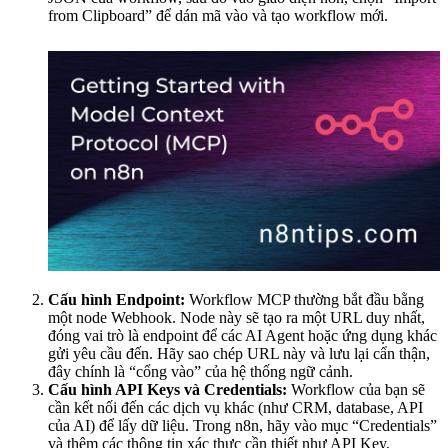
from Clipboard” để dán mã vào và tạo workflow mới.
Cấu hình Endpoint:
Workflow MCP thường bắt đầu bằng
một node Webhook. Node này sẽ tạo ra một URL duy nhất,
đóng vai trò là endpoint để các AI Agent hoặc ứng dụng khác
gửi yêu cầu đến. Hãy sao chép URL này và lưu lại cẩn thận,
đây chính là “cổng vào” của hệ thống ngữ cảnh.
Cấu hình API Keys và Credentials:
Workflow của bạn sẽ
cần kết nối đến các dịch vụ khác (như CRM, database, API
của AI) để lấy dữ liệu. Trong n8n, hãy vào mục “Credentials”
và thêm các thông tin xác thực cần thiết như API Key,