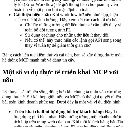
lý lỗi (Error Workflow) để gửi thông báo cho quản trị viên
hoặc trả về một phản hồi mặc định an toàn.
Cải thiện hiệu suất:
Khi workflow trở nên phức tạp, hiệu
suất có thể bị ảnh hưởng. Hãy xem xét các cách tối ưu hóa:
Chỉ lấy những trường dữ liệu thực sự cần thiết thay vì
toàn bộ đối tượng từ API.
Sử dụng caching cho những dữ liệu ít thay đổi.
Nếu có thể, hãy thực hiện các lệnh gọi API song song
thay vì tuần tự để giảm thời gian chờ.
Bằng cách liên tục kiểm thử và cải tiến, bạn sẽ xây dựng được một
hệ thống MCP mạnh mẽ và đáng tin cậy.
Một số ví dụ thực tế triển khai MCP với
n8n
Lý thuyết sẽ trở nên sống động hơn khi chúng ta nhìn vào các ứng
dụng thực tế. Sự kết hợp giữa n8n và MCP có thể giải quyết nhiều
bài toán kinh doanh phức tạp. Dưới đây là một vài ví dụ điển hình.
Triển khai chatbot tự động hỗ trợ khách hàng:
Đây là
ứng dụng phổ biến nhất. Hãy tưởng tượng một chatbot được
tích hợp trên trang web của bạn. Khi một khách hàng bắt đầu
cuộc trò chuyện, chatbot sẽ gửi ID của họ đến workflow n8n.