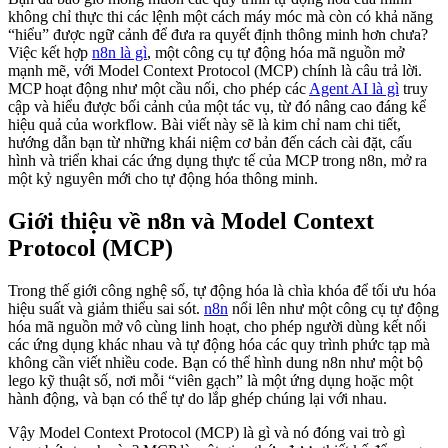
không chỉ thực thi các lệnh một cách máy móc mà còn có khả năng
“hiểu” được ngữ cảnh để đưa ra quyết định thông minh hơn chưa?
Việc kết hợp
n8n là gì
, một công cụ tự động hóa mã nguồn mở
mạnh mẽ, với Model Context Protocol (MCP) chính là câu trả lời.
MCP hoạt động như một cầu nối, cho phép các
Agent AI là gì
truy
cập và hiểu được bối cảnh của một tác vụ, từ đó nâng cao đáng kể
hiệu quả của workflow. Bài viết này sẽ là kim chỉ nam chi tiết,
hướng dẫn bạn từ những khái niệm cơ bản đến cách cài đặt, cấu
hình và triển khai các ứng dụng thực tế của MCP trong n8n, mở ra
một kỷ nguyên mới cho tự động hóa thông minh.
Giới thiệu về n8n và Model Context
Protocol (MCP)
Trong thế giới công nghệ số, tự động hóa là chìa khóa để tối ưu hóa
hiệu suất và giảm thiểu sai sót.
n8n
nổi lên như một công cụ tự động
hóa mã nguồn mở vô cùng linh hoạt, cho phép người dùng kết nối
các ứng dụng khác nhau và tự động hóa các quy trình phức tạp mà
không cần viết nhiều code. Bạn có thể hình dung n8n như một bộ
lego kỹ thuật số, nơi mỗi “viên gạch” là một ứng dụng hoặc một
hành động, và bạn có thể tự do lắp ghép chúng lại với nhau.
Vậy Model Context Protocol (MCP) là gì và nó đóng vai trò gì