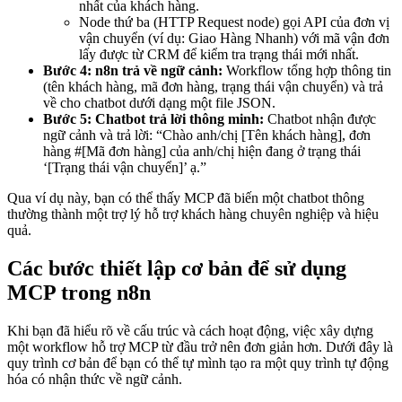
nhất của khách hàng.
Node thứ ba (HTTP Request node) gọi API của đơn vị
vận chuyển (ví dụ: Giao Hàng Nhanh) với mã vận đơn
lấy được từ CRM để kiểm tra trạng thái mới nhất.
Bước 4: n8n trả về ngữ cảnh:
Workflow tổng hợp thông tin
(tên khách hàng, mã đơn hàng, trạng thái vận chuyển) và trả
về cho chatbot dưới dạng một file JSON.
Bước 5: Chatbot trả lời thông minh:
Chatbot nhận được
ngữ cảnh và trả lời: “Chào anh/chị [Tên khách hàng], đơn
hàng #[Mã đơn hàng] của anh/chị hiện đang ở trạng thái
‘[Trạng thái vận chuyển]’ ạ.”
Qua ví dụ này, bạn có thể thấy MCP đã biến một chatbot thông
thường thành một trợ lý hỗ trợ khách hàng chuyên nghiệp và hiệu
quả.
Các bước thiết lập cơ bản để sử dụng
MCP trong n8n
Khi bạn đã hiểu rõ về cấu trúc và cách hoạt động, việc xây dựng
một workflow hỗ trợ MCP từ đầu trở nên đơn giản hơn. Dưới đây là
quy trình cơ bản để bạn có thể tự mình tạo ra một quy trình tự động
hóa có nhận thức về ngữ cảnh.