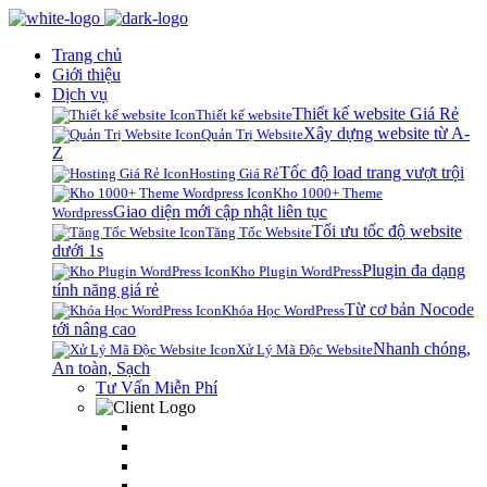
Trang chủ
Giới thiệu
Dịch vụ
Thiết kế website Giá Rẻ
Thiết kế website
Xây dựng website từ A-
Quản Trị Website
Z
Tốc độ load trang vượt trội
Hosting Giá Rẻ
Kho 1000+ Theme
Giao diện mới cập nhật liên tục
Wordpress
Tối ưu tốc độ website
Tăng Tốc Website
dưới 1s
Plugin đa dạng
Kho Plugin WordPress
tính năng giá rẻ
Từ cơ bản Nocode
Khóa Học WordPress
tới nâng cao
Nhanh chóng,
Xử Lý Mã Độc Website
An toàn, Sạch
Tư Vấn Miễn Phí