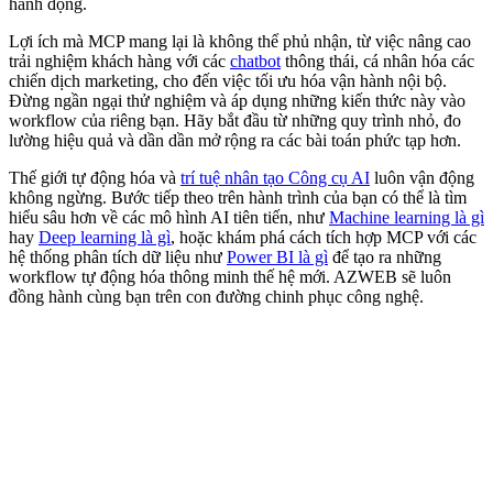
hành động.
Lợi ích mà MCP mang lại là không thể phủ nhận, từ việc nâng cao
trải nghiệm khách hàng với các
chatbot
thông thái, cá nhân hóa các
chiến dịch marketing, cho đến việc tối ưu hóa vận hành nội bộ.
Đừng ngần ngại thử nghiệm và áp dụng những kiến thức này vào
workflow của riêng bạn. Hãy bắt đầu từ những quy trình nhỏ, đo
lường hiệu quả và dần dần mở rộng ra các bài toán phức tạp hơn.
Thế giới tự động hóa và
trí tuệ nhân tạo Công cụ AI
luôn vận động
không ngừng. Bước tiếp theo trên hành trình của bạn có thể là tìm
hiểu sâu hơn về các mô hình AI tiên tiến, như
Machine learning là gì
hay
Deep learning là gì
, hoặc khám phá cách tích hợp MCP với các
hệ thống phân tích dữ liệu như
Power BI là gì
để tạo ra những
workflow tự động hóa thông minh thế hệ mới. AZWEB sẽ luôn
đồng hành cùng bạn trên con đường chinh phục công nghệ.