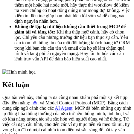
thêm một hoặc hai node mới, hãy thực thi workflow để kiểm
tra xem chúng có hoạt động đúng như mong đợi không. Việc
kiểm tra liên tục giúp bạn phát hiện lỗi sớm và dễ dàng xác
định nguyên nhân hơn.
Không để lặp lại dữ liệu không cần thiết trong MCP để
giảm tải và tăng tốc:
Khi thu thập ngữ cảnh, hãy có chọn
lọc. Chỉ yêu cầu những trường dữ liệu bạn thực sự cần. Yêu
cầu toàn bộ thông tin của một đối tượng khách hàng từ CRM
trong khi bạn chỉ cần tên và email của họ sẽ làm chậm quá
trình và lãng phí tài nguyên mạng. Hãy tối ưu hóa các câu
lệnh truy vấn API để đảm bảo hiệu suất cao nhất.
Kết luận
Qua bài viết này, chúng ta đã cùng nhau khám phá một sự kết hợp
đầy tiềm năng:
n8n
và Model Context Protocol (MCP). Bằng cách
cung cấp ngữ cảnh cho các
AI Agent
, MCP đã biến những quy trình
tự động hóa thông thường của n8n trở nên thông minh, linh hoạt và
có khả năng tương tác sâu sắc hơn với người dùng và hệ thống. Từ
việc cài đặt, cấu hình, cho đến các ví dụ thực tiễn và mẹo tối ưu, hy
vọng bạn đã có một cái nhìn toàn diện và sẵn sàng để bắt tay vào