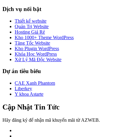
Dịch vụ nổi bật
Thiết kế website
Quản Trị Website
Hosting Giá Rẻ
Kho 1000+ Theme WordPress
Tăng Tốc Website
Kho Plugin WordPress
Khóa Học WordPress
Xử Lý Mã Độc Website
Dự án tiêu biểu
CAE Xanh Phantom
Liberkey
Y khoa Astarte
Cập Nhật Tin Tức
Hãy đăng ký để nhận mã khuyến mãi từ AZWEB.