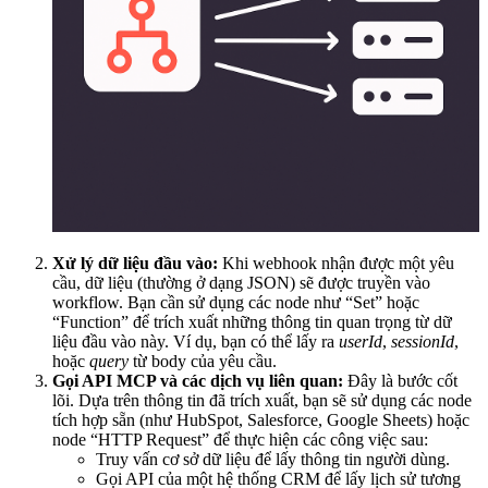
Xử lý dữ liệu đầu vào:
Khi webhook nhận được một yêu
cầu, dữ liệu (thường ở dạng JSON) sẽ được truyền vào
workflow. Bạn cần sử dụng các node như “Set” hoặc
“Function” để trích xuất những thông tin quan trọng từ dữ
liệu đầu vào này. Ví dụ, bạn có thể lấy ra
userId
,
sessionId
,
hoặc
query
từ body của yêu cầu.
Gọi API MCP và các dịch vụ liên quan:
Đây là bước cốt
lõi. Dựa trên thông tin đã trích xuất, bạn sẽ sử dụng các node
tích hợp sẵn (như HubSpot, Salesforce, Google Sheets) hoặc
node “HTTP Request” để thực hiện các công việc sau:
Truy vấn cơ sở dữ liệu để lấy thông tin người dùng.
Gọi API của một hệ thống CRM để lấy lịch sử tương