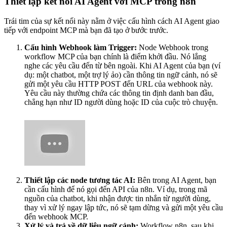
Thiết lập kết nối AI Agent với MCP trong n8n
Trái tim của sự kết nối này nằm ở việc cấu hình cách AI Agent giao
tiếp với endpoint MCP mà bạn đã tạo ở bước trước.
Cấu hình Webhook làm Trigger:
Node Webhook trong
workflow MCP của bạn chính là điểm khởi đầu. Nó lắng
nghe các yêu cầu đến từ bên ngoài. Khi AI Agent của bạn (ví
dụ: một chatbot, một trợ lý ảo) cần thông tin ngữ cảnh, nó sẽ
gửi một yêu cầu HTTP POST đến URL của webhook này.
Yêu cầu này thường chứa các thông tin định danh ban đầu,
chẳng hạn như ID người dùng hoặc ID của cuộc trò chuyện.
Thiết lập các node tương tác AI:
Bên trong AI Agent, bạn
cần cấu hình để nó gọi đến API của n8n. Ví dụ, trong mã
nguồn của chatbot, khi nhận được tin nhắn từ người dùng,
thay vì xử lý ngay lập tức, nó sẽ tạm dừng và gửi một yêu cầu
đến webhook MCP.
Xử lý và trả về dữ liệu ngữ cảnh:
Workflow n8n, sau khi