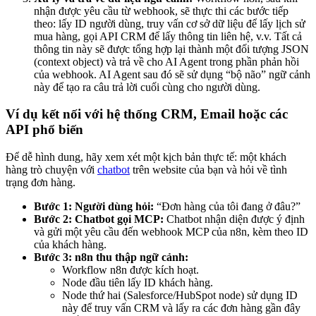
nhận được yêu cầu từ webhook, sẽ thực thi các bước tiếp
theo: lấy ID người dùng, truy vấn cơ sở dữ liệu để lấy lịch sử
mua hàng, gọi API CRM để lấy thông tin liên hệ, v.v. Tất cả
thông tin này sẽ được tổng hợp lại thành một đối tượng JSON
(context object) và trả về cho AI Agent trong phần phản hồi
của webhook. AI Agent sau đó sẽ sử dụng “bộ não” ngữ cảnh
này để tạo ra câu trả lời cuối cùng cho người dùng.
Ví dụ kết nối với hệ thống CRM, Email hoặc các
API phổ biến
Để dễ hình dung, hãy xem xét một kịch bản thực tế: một khách
hàng trò chuyện với
chatbot
trên website của bạn và hỏi về tình
trạng đơn hàng.
Bước 1: Người dùng hỏi:
“Đơn hàng của tôi đang ở đâu?”
Bước 2: Chatbot gọi MCP:
Chatbot nhận diện được ý định
và gửi một yêu cầu đến webhook MCP của n8n, kèm theo ID
của khách hàng.
Bước 3: n8n thu thập ngữ cảnh:
Workflow n8n được kích hoạt.
Node đầu tiên lấy ID khách hàng.
Node thứ hai (Salesforce/HubSpot node) sử dụng ID
này để truy vấn CRM và lấy ra các đơn hàng gần đây