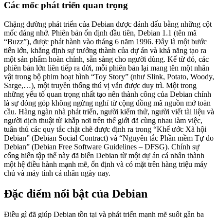
Các mốc phát triển quan trọng
Chặng đường phát triển của Debian được đánh dấu bằng những cột
mốc đáng nhớ. Phiên bản ổn định đầu tiên, Debian 1.1 (tên mã
“Buzz”), được phát hành vào tháng 6 năm 1996. Đây là một bước
tiến lớn, khẳng định sự trưởng thành của dự án và khả năng tạo ra
một sản phẩm hoàn chỉnh, sẵn sàng cho người dùng. Kể từ đó, các
phiên bản lớn liên tiếp ra đời, mỗi phiên bản lại mang tên một nhân
vật trong bộ phim hoạt hình “Toy Story” (như Slink, Potato, Woody,
Sarge,…), một truyền thống thú vị vẫn được duy trì. Một trong
những yếu tố quan trọng nhất tạo nên thành công của Debian chính
là sự đóng góp không ngừng nghỉ từ cộng đồng mã nguồn mở toàn
cầu. Hàng ngàn nhà phát triển, người kiểm thử, người viết tài liệu và
người dịch thuật từ khắp nơi trên thế giới đã cùng nhau làm việc,
tuân thủ các quy tắc chặt chẽ được định ra trong “Khế ước Xã hội
Debian” (Debian Social Contract) và “Nguyên tắc Phần mềm Tự do
Debian” (Debian Free Software Guidelines – DFSG). Chính sự
cống hiến tập thể này đã biến Debian từ một dự án cá nhân thành
một hệ điều hành mạnh mẽ, ổn định và có mặt trên hàng triệu máy
chủ và máy tính cá nhân ngày nay.
Đặc điểm nổi bật của Debian
Điều gì đã giúp Debian tồn tại và phát triển mạnh mẽ suốt gần ba