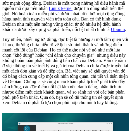
sức mạnh cộng đồng. Debian là một trong những hệ điều hành mã
nguồn mở dựa trên nhân
Linux kernel
được tin dùng nhất trên thế
giới. Nó hoàn toàn miễn phí và được phát triển bởi một cộng đồng
hàng ngàn tình nguyện viên trên toàn cầu. Bạn có thể hình dung
Debian như một nền móng vững chắc, từ đó nhiều hệ điều hành
khác đã được xây dựng và phát triển, nổi bật nhất chính là
Ubuntu
.
Tuy nhiên, nhiều người dùng, đặc biệt là những ai mới làm quen với
Linux, thường chưa hiểu rõ về lịch sử hình thành và những điểm
mạnh cốt lõi của Debian. Họ có thể nghe nói về nó như một lựa
chọn “khó dùng” hoặc “chỉ dành cho chuyên gia”, nhưng điều này
không hoàn toàn phản ánh đúng bản chất của Debian. Vấn đề nằm
ở việc thông tin về triết lý và giá trị của Debian chưa được truyền tải
một cách đơn giản và dễ tiếp cận. Bài viết này sẽ giải quyết vấn đề
đó bằng cách cung cấp một cái nhìn tổng quan, chi tiết và thân thiện
về Debian. Chúng ta sẽ cùng nhau khám phá lịch sử phát triển đầy
cảm hứng, các đặc điểm nổi bật làm nên danh tiếng, phân tích ưu
nhược điểm một cách khách quan, và so sánh nó với các bản phân
phối phổ biến khác. Qua đó, bạn sẽ có đủ thông tin để quyết định
xem Debian có phải là lựa chọn phù hợp cho mình hay không.