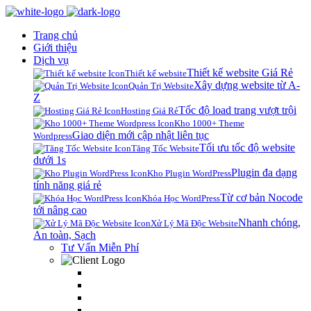
Trang chủ
Giới thiệu
Dịch vụ
Thiết kế website Giá Rẻ
Thiết kế website
Xây dựng website từ A-
Quản Trị Website
Z
Tốc độ load trang vượt trội
Hosting Giá Rẻ
Kho 1000+ Theme
Giao diện mới cập nhật liên tục
Wordpress
Tối ưu tốc độ website
Tăng Tốc Website
dưới 1s
Plugin đa dạng
Kho Plugin WordPress
tính năng giá rẻ
Từ cơ bản Nocode
Khóa Học WordPress
tới nâng cao
Nhanh chóng,
Xử Lý Mã Độc Website
An toàn, Sạch
Tư Vấn Miễn Phí