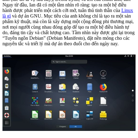
Ngay từ đầu, Ian đã có một tầm nhìn rõ ràng: tạo ra một hệ điều
hành được phát triển một cách cởi mở, tuân thủ tinh thần của
Linux
là gì
và dự án GNU. Mục tiêu của anh không chỉ là tạo ra một sản
phẩm kỹ thuật, mà còn là xây dựng một cộng đồng phi thương mại,
nơi mọi người cùng nhau đóng góp để tạo ra một hệ điều hành tự
do, đáng tin cậy và chất lượng cao. Tầm nhìn này được ghi lại trong
“Tuyên ngôn Debian” (Debian Manifesto), đặt nền móng cho các
nguyên tắc và triết lý mà dự án theo đuổi cho đến ngày nay.