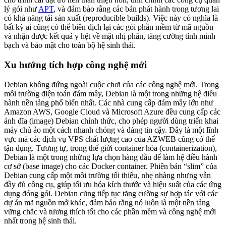
lý gói như
APT
, và đảm bảo rằng các bản phát hành trong tương lai
có khả năng tái sản xuất (reproducible builds). Việc này có nghĩa là
bất kỳ ai cũng có thể biên dịch lại các gói phần mềm từ mã nguồn
và nhận được kết quả y hệt về mặt nhị phân, tăng cường tính minh
bạch và bảo mật cho toàn bộ hệ sinh thái.
Xu hướng tích hợp công nghệ mới
Debian không đứng ngoài cuộc chơi của các công nghệ mới. Trong
môi trường điện toán đám mây, Debian là một trong những hệ điều
hành nền tảng phổ biến nhất. Các nhà cung cấp đám mây lớn như
Amazon AWS, Google Cloud và Microsoft Azure đều cung cấp các
ảnh đĩa (image) Debian chính thức, cho phép người dùng triển khai
máy chủ ảo một cách nhanh chóng và đáng tin cậy. Đây là một lĩnh
vực mà các dịch vụ VPS chất lượng cao của AZWEB cũng có thể
tận dụng. Tương tự, trong thế giới container hóa (containerization),
Debian là một trong những lựa chọn hàng đầu để làm hệ điều hành
cơ sở (base image) cho các Docker container. Phiên bản “slim” của
Debian cung cấp một môi trường tối thiểu, nhẹ nhàng nhưng vẫn
đầy đủ công cụ, giúp tối ưu hóa kích thước và hiệu suất của các ứng
dụng đóng gói. Debian cũng tiếp tục tăng cường sự hợp tác với các
dự án mã nguồn mở khác, đảm bảo rằng nó luôn là một nền tảng
vững chắc và tương thích tốt cho các phần mềm và công nghệ mới
nhất trong hệ sinh thái.