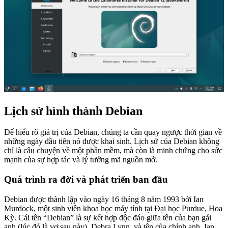
Lịch sử hình thành Debian
Để hiểu rõ giá trị của Debian, chúng ta cần quay ngược thời gian về
những ngày đầu tiên nó được khai sinh. Lịch sử của Debian không
chỉ là câu chuyện về một phần mềm, mà còn là minh chứng cho sức
mạnh của sự hợp tác và lý tưởng mã nguồn mở.
Quá trình ra đời và phát triển ban đầu
Debian được thành lập vào ngày 16 tháng 8 năm 1993 bởi Ian
Murdock, một sinh viên khoa học máy tính tại Đại học Purdue, Hoa
Kỳ. Cái tên “Debian” là sự kết hợp độc đáo giữa tên của bạn gái
anh (lúc đó là vợ sau này), Debra Lynn, và tên của chính anh, Ian.