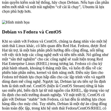
toàn quyền kiểm soát hệ thống, hãy chọn Debian. Nếu bạn cần phần
mềm mới nhất và một trải nghiệm “cứ cài là chạy”, Ubuntu là lựa
chọn phù hợp hơn.
Debian vs Fedora và CentOS
Khi so sánh với Fedora và CentOS, chúng ta đang nhìn vào một hệ
sinh thái Linux khác, có liên quan đến Red Hat. Fedora, được Red
Hat tài trợ, là một bản phân phối hướng đến cộng đồng, nổi tiếng
với việc tích hợp các công nghệ mới và tiên tiến nhất. Nó giống như
một “sân thử nghiệm” cho các công nghệ sẽ xuất hiện trong Red
Hat Enterprise Linux (RHEL) trong tương lai. Fedora có chu kỳ
phát hành nhanh, khoảng 6 tháng một lần, và luôn đi đầu về các
phiên bản phần mềm, kernel và tính năng mới. Điều này làm cho
Fedora trở thành lựa chọn hấp dẫn cho các lập trình viên và người
dùng đam mê công nghệ. Ngược lại, Debian lại ưu tiên sự ổn định
hơn là tính mới mẻ. CentOS (hiện là CentOS Stream) từng là bản
sao miễn phí, biên dịch lại từ mã nguồn của RHEL, tập trung vào sự
ổn định cho môi trường doanh nghiệp. Về mặt triết lý, CentOS cũ
gần với Debian “stable” hơn Fedora, cả hai đều là những lựa chọn
hàng đầu cho máy chủ. Tuy nhiên, Debian là một dự án cộng đồng
hoàn toàn độc lập, trong khi hệ sinh thái Fedora/CentOS/RHEL có