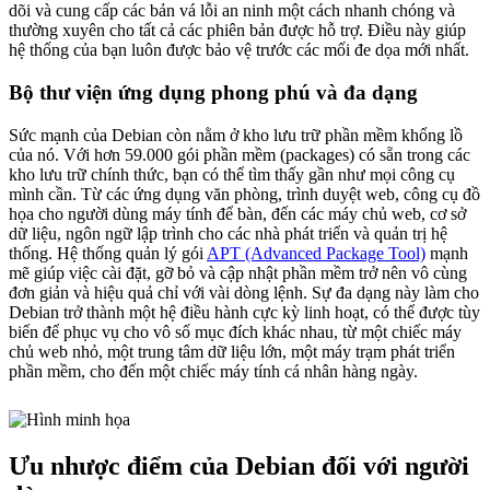
dõi và cung cấp các bản vá lỗi an ninh một cách nhanh chóng và
thường xuyên cho tất cả các phiên bản được hỗ trợ. Điều này giúp
hệ thống của bạn luôn được bảo vệ trước các mối đe dọa mới nhất.
Bộ thư viện ứng dụng phong phú và đa dạng
Sức mạnh của Debian còn nằm ở kho lưu trữ phần mềm khổng lồ
của nó. Với hơn 59.000 gói phần mềm (packages) có sẵn trong các
kho lưu trữ chính thức, bạn có thể tìm thấy gần như mọi công cụ
mình cần. Từ các ứng dụng văn phòng, trình duyệt web, công cụ đồ
họa cho người dùng máy tính để bàn, đến các máy chủ web, cơ sở
dữ liệu, ngôn ngữ lập trình cho các nhà phát triển và quản trị hệ
thống. Hệ thống quản lý gói
APT (Advanced Package Tool)
mạnh
mẽ giúp việc cài đặt, gỡ bỏ và cập nhật phần mềm trở nên vô cùng
đơn giản và hiệu quả chỉ với vài dòng lệnh. Sự đa dạng này làm cho
Debian trở thành một hệ điều hành cực kỳ linh hoạt, có thể được tùy
biến để phục vụ cho vô số mục đích khác nhau, từ một chiếc máy
chủ web nhỏ, một trung tâm dữ liệu lớn, một máy trạm phát triển
phần mềm, cho đến một chiếc máy tính cá nhân hàng ngày.
Ưu nhược điểm của Debian đối với người