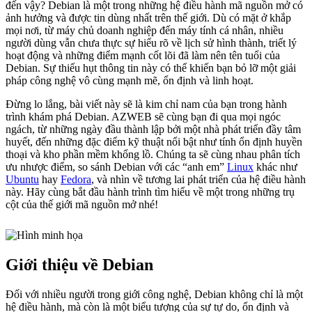
đến vậy? Debian là một trong những hệ điều hành mã nguồn mở có
ảnh hưởng và được tin dùng nhất trên thế giới. Dù có mặt ở khắp
mọi nơi, từ máy chủ doanh nghiệp đến máy tính cá nhân, nhiều
người dùng vẫn chưa thực sự hiểu rõ về lịch sử hình thành, triết lý
hoạt động và những điểm mạnh cốt lõi đã làm nên tên tuổi của
Debian. Sự thiếu hụt thông tin này có thể khiến bạn bỏ lỡ một giải
pháp công nghệ vô cùng mạnh mẽ, ổn định và linh hoạt.
Đừng lo lắng, bài viết này sẽ là kim chỉ nam của bạn trong hành
trình khám phá Debian. AZWEB sẽ cùng bạn đi qua mọi ngóc
ngách, từ những ngày đầu thành lập bởi một nhà phát triển đầy tâm
huyết, đến những đặc điểm kỹ thuật nổi bật như tính ổn định huyền
thoại và kho phần mềm khổng lồ. Chúng ta sẽ cùng nhau phân tích
ưu nhược điểm, so sánh Debian với các “anh em”
Linux
khác như
Ubuntu
hay
Fedora
, và nhìn về tương lai phát triển của hệ điều hành
này. Hãy cùng bắt đầu hành trình tìm hiểu về một trong những trụ
cột của thế giới mã nguồn mở nhé!
Giới thiệu về Debian
Đối với nhiều người trong giới công nghệ, Debian không chỉ là một
hệ điều hành, mà còn là một biểu tượng của sự tự do, ổn định và