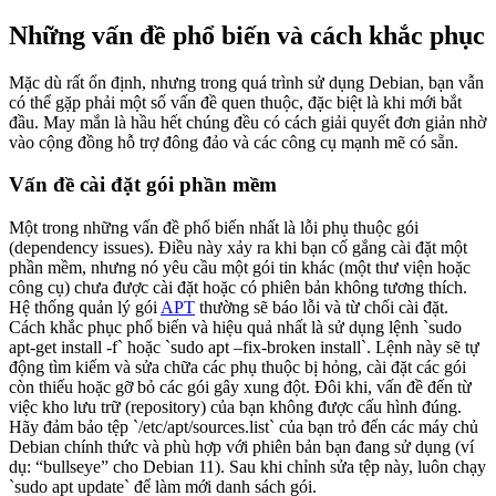
Những vấn đề phổ biến và cách khắc phục
Mặc dù rất ổn định, nhưng trong quá trình sử dụng Debian, bạn vẫn
có thể gặp phải một số vấn đề quen thuộc, đặc biệt là khi mới bắt
đầu. May mắn là hầu hết chúng đều có cách giải quyết đơn giản nhờ
vào cộng đồng hỗ trợ đông đảo và các công cụ mạnh mẽ có sẵn.
Vấn đề cài đặt gói phần mềm
Một trong những vấn đề phổ biến nhất là lỗi phụ thuộc gói
(dependency issues). Điều này xảy ra khi bạn cố gắng cài đặt một
phần mềm, nhưng nó yêu cầu một gói tin khác (một thư viện hoặc
công cụ) chưa được cài đặt hoặc có phiên bản không tương thích.
Hệ thống quản lý gói
APT
thường sẽ báo lỗi và từ chối cài đặt.
Cách khắc phục phổ biến và hiệu quả nhất là sử dụng lệnh `sudo
apt-get install -f` hoặc `sudo apt –fix-broken install`. Lệnh này sẽ tự
động tìm kiếm và sửa chữa các phụ thuộc bị hỏng, cài đặt các gói
còn thiếu hoặc gỡ bỏ các gói gây xung đột. Đôi khi, vấn đề đến từ
việc kho lưu trữ (repository) của bạn không được cấu hình đúng.
Hãy đảm bảo tệp `/etc/apt/sources.list` của bạn trỏ đến các máy chủ
Debian chính thức và phù hợp với phiên bản bạn đang sử dụng (ví
dụ: “bullseye” cho Debian 11). Sau khi chỉnh sửa tệp này, luôn chạy
`sudo apt update` để làm mới danh sách gói.