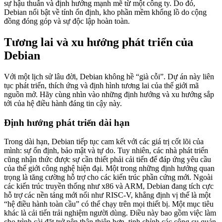
sự hậu thuẫn và định hướng mạnh mẽ từ một công ty. Do đó,
Debian nổi bật về tính ổn định, kho phần mềm khổng lồ do cộng
đồng đóng góp và sự độc lập hoàn toàn.
Tương lai và xu hướng phát triển của
Debian
Với một lịch sử lâu đời, Debian không hề “già cỗi”. Dự án này liên
tục phát triển, thích ứng và định hình tương lai của thế giới mã
nguồn mở. Hãy cùng nhìn vào những định hướng và xu hướng sắp
tới của hệ điều hành đáng tin cậy này.
Định hướng phát triển dài hạn
Trong dài hạn, Debian tiếp tục cam kết với các giá trị cốt lõi của
mình: sự ổn định, bảo mật và tự do. Tuy nhiên, các nhà phát triển
cũng nhận thức được sự cần thiết phải cải tiến để đáp ứng yêu cầu
của thế giới công nghệ hiện đại. Một trong những định hướng quan
trọng là tăng cường hỗ trợ cho các kiến trúc phần cứng mới. Ngoài
các kiến trúc truyền thống như x86 và ARM, Debian đang tích cực
hỗ trợ các nền tảng mới nổi như RISC-V, khẳng định vị thế là một
“hệ điều hành toàn cầu” có thể chạy trên mọi thiết bị. Một mục tiêu
khác là cải tiến trải nghiệm người dùng. Điều này bao gồm việc làm
cho trình cài đặt trở nên thân thiện hơn, tinh chỉnh các công cụ quản