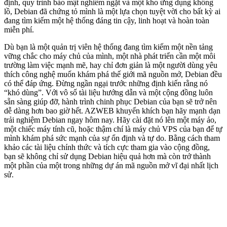
định, quy trình bảo mật nghiêm ngặt và một kho ứng dụng khổng
lồ, Debian đã chứng tỏ mình là một lựa chọn tuyệt vời cho bất kỳ ai
đang tìm kiếm một hệ thống đáng tin cậy, linh hoạt và hoàn toàn
miễn phí.
Dù bạn là một quản trị viên hệ thống đang tìm kiếm một nền tảng
vững chắc cho máy chủ của mình, một nhà phát triển cần một môi
trường làm việc mạnh mẽ, hay chỉ đơn giản là một người dùng yêu
thích công nghệ muốn khám phá thế giới mã nguồn mở, Debian đều
có thể đáp ứng. Đừng ngần ngại trước những định kiến rằng nó
“khó dùng”. Với vô số tài liệu hướng dẫn và một cộng đồng luôn
sẵn sàng giúp đỡ, hành trình chinh phục Debian của bạn sẽ trở nên
dễ dàng hơn bao giờ hết. AZWEB khuyến khích bạn hãy mạnh dạn
trải nghiệm Debian ngay hôm nay. Hãy cài đặt nó lên một máy ảo,
một chiếc máy tính cũ, hoặc thậm chí là máy chủ VPS của bạn để tự
mình khám phá sức mạnh của sự ổn định và tự do. Bằng cách tham
khảo các tài liệu chính thức và tích cực tham gia vào cộng đồng,
bạn sẽ không chỉ sử dụng Debian hiệu quả hơn mà còn trở thành
một phần của một trong những dự án mã nguồn mở vĩ đại nhất lịch
sử.