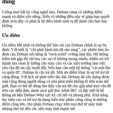
dùng
Giống như bất kỳ công nghệ nào, Debian cũng có những điểm
mạnh và điểm yếu riêng. Hiểu rõ những điều này sẽ giúp bạn quyết
định xem đây có phải là hệ điều hành sinh ra để dành cho bạn hay
không.
Ưu điểm
Ưu điểm lớn nhất và không thể bàn cãi của Debian chính là sự ổn
định. Với triết lý “chỉ phát hành khi đã sẵn sàng”, các phiên bản ổn
định của Debian nổi tiếng là “rock-solid” (vững như đá). Hệ thống
hiếm khi gặp lỗi vặt hay các sự cố không mong muốn, khiến nó trở
thành lựa chọn lý tưởng cho máy chủ và các môi trường làm việc
yêu cầu độ tin cậy tuyệt đối. Nếu bạn cần một hệ thống “cài một lần
và quên đi”, Debian là câu trả lời. Một ưu điểm khác là sự hỗ trợ từ
cộng đồng. Với lịch sử phát triển lâu dài, Debian đã xây dựng được
một cộng đồng người dùng và nhà phát triển khổng lồ trên toàn thế
giới. Bạn có thể dễ dàng tìm thấy câu trả lời cho gần như mọi vấn đề
trên các diễn đàn, danh sách gửi thư, kênh IRC và đặc biệt là hệ
thống tài liệu Debian Wiki cực kỳ chi tiết và phong phú. Khả năng
tùy biến cao và hỗ trợ đa dạng kiến trúc phần cứng cũng là những
điểm cộng lớn, cho phép Debian chạy trên mọi thứ từ máy tính
nhúng nhỏ bé đến các siêu máy tính mạnh mẽ.