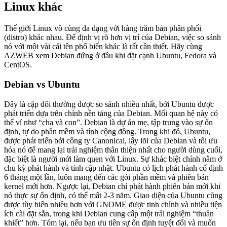
Linux khác
Thế giới Linux vô cùng đa dạng với hàng trăm bản phân phối
(distro) khác nhau. Để định vị rõ hơn vị trí của Debian, việc so sánh
nó với một vài cái tên phổ biến khác là rất cần thiết. Hãy cùng
AZWEB xem Debian đứng ở đâu khi đặt cạnh Ubuntu, Fedora và
CentOS.
Debian vs Ubuntu
Đây là cặp đôi thường được so sánh nhiều nhất, bởi Ubuntu được
phát triển dựa trên chính nền tảng của Debian. Mối quan hệ này có
thể ví như “cha và con”. Debian là dự án mẹ, tập trung vào sự ổn
định, tự do phần mềm và tính cộng đồng. Trong khi đó, Ubuntu,
được phát triển bởi công ty Canonical, lấy lõi của Debian và tối ưu
hóa nó để mang lại trải nghiệm thân thiện nhất cho người dùng cuối,
đặc biệt là người mới làm quen với Linux. Sự khác biệt chính nằm ở
chu kỳ phát hành và tính cập nhật. Ubuntu có lịch phát hành cố định
6 tháng một lần, luôn mang đến các gói phần mềm và phiên bản
kernel mới hơn. Ngược lại, Debian chỉ phát hành phiên bản mới khi
nó thực sự ổn định, có thể mất 2-3 năm. Giao diện của Ubuntu cũng
được tùy biến nhiều hơn với GNOME được tinh chỉnh và nhiều tiện
ích cài đặt sẵn, trong khi Debian cung cấp một trải nghiệm “thuần
khiết” hơn. Tóm lại, nếu bạn ưu tiên sự ổn định tuyệt đối và muốn