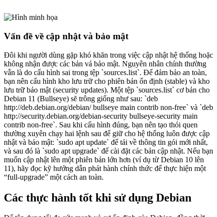
Vấn đề về cập nhật và bảo mật
Đôi khi người dùng gặp khó khăn trong việc cập nhật hệ thống hoặc
không nhận được các bản vá bảo mật. Nguyên nhân chính thường
vẫn là do cấu hình sai trong tệp `sources.list`. Để đảm bảo an toàn,
bạn nên cấu hình kho lưu trữ cho phiên bản ổn định (stable) và kho
lưu trữ bảo mật (security updates). Một tệp `sources.list` cơ bản cho
Debian 11 (Bullseye) sẽ trông giống như sau: `deb
http://deb.debian.org/debian/ bullseye main contrib non-free` và `deb
http://security.debian.org/debian-security bullseye-security main
contrib non-free`. Sau khi cấu hình đúng, bạn nên tạo thói quen
thường xuyên chạy hai lệnh sau để giữ cho hệ thống luôn được cập
nhật và bảo mật: `sudo apt update` để tải về thông tin gói mới nhất,
và sau đó là `sudo apt upgrade` để cài đặt các bản cập nhật. Nếu bạn
muốn cập nhật lên một phiên bản lớn hơn (ví dụ từ Debian 10 lên
11), hãy đọc kỹ hướng dẫn phát hành chính thức để thực hiện một
“full-upgrade” một cách an toàn.
Các thực hành tốt khi sử dụng Debian