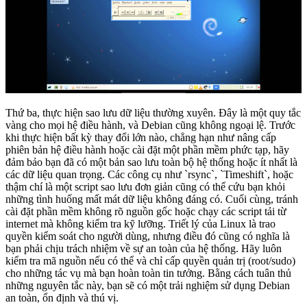
Thứ ba, thực hiện sao lưu dữ liệu thường xuyên. Đây là một quy tắc
vàng cho mọi hệ điều hành, và Debian cũng không ngoại lệ. Trước
khi thực hiện bất kỳ thay đổi lớn nào, chẳng hạn như nâng cấp
phiên bản hệ điều hành hoặc cài đặt một phần mềm phức tạp, hãy
đảm bảo bạn đã có một bản sao lưu toàn bộ hệ thống hoặc ít nhất là
các dữ liệu quan trọng. Các công cụ như `rsync`, `Timeshift`, hoặc
thậm chí là một script sao lưu đơn giản cũng có thể cứu bạn khỏi
những tình huống mất mát dữ liệu không đáng có. Cuối cùng, tránh
cài đặt phần mềm không rõ nguồn gốc hoặc chạy các script tải từ
internet mà không kiểm tra kỹ lưỡng. Triết lý của Linux là trao
quyền kiểm soát cho người dùng, nhưng điều đó cũng có nghĩa là
bạn phải chịu trách nhiệm về sự an toàn của hệ thống. Hãy luôn
kiểm tra mã nguồn nếu có thể và chỉ cấp quyền quản trị (root/sudo)
cho những tác vụ mà bạn hoàn toàn tin tưởng. Bằng cách tuân thủ
những nguyên tắc này, bạn sẽ có một trải nghiệm sử dụng Debian
an toàn, ổn định và thú vị.