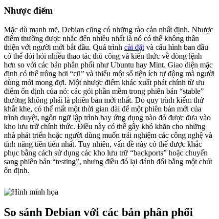
Nhược điểm
Mặc dù mạnh mẽ, Debian cũng có những rào cản nhất định. Nhược
điểm thường được nhắc đến nhiều nhất là nó có thể không thân
thiện với người mới bắt đầu. Quá trình
cài đặt
và cấu hình ban đầu
có thể đòi hỏi nhiều thao tác thủ công và kiến thức về dòng lệnh
hơn so với các bản phân phối như Ubuntu hay Mint. Giao diện mặc
định có thể trông hơi “cũ” và thiếu một số tiện ích tự động mà người
dùng mới mong đợi. Một nhược điểm khác xuất phát chính từ ưu
điểm ổn định của nó: các gói phần mềm trong phiên bản “stable”
thường không phải là phiên bản mới nhất. Do quy trình kiểm thử
khắt khe, có thể mất một thời gian dài để một phiên bản mới của
trình duyệt, ngôn ngữ lập trình hay ứng dụng nào đó được đưa vào
kho lưu trữ chính thức. Điều này có thể gây khó khăn cho những
nhà phát triển hoặc người dùng muốn trải nghiệm các công nghệ và
tính năng tiên tiến nhất. Tuy nhiên, vấn đề này có thể được khắc
phục bằng cách sử dụng các kho lưu trữ “backports” hoặc chuyển
sang phiên bản “testing”, nhưng điều đó lại đánh đổi bằng một chút
ổn định.
So sánh Debian với các bản phân phối