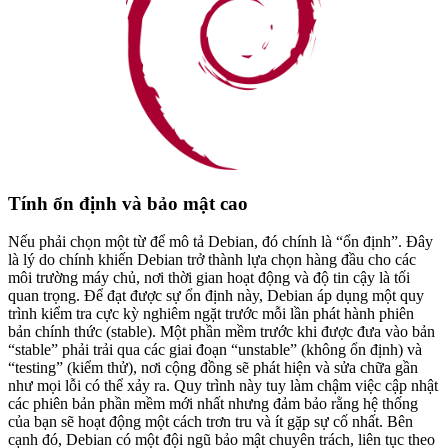
Tính ổn định và bảo mật cao
Nếu phải chọn một từ để mô tả Debian, đó chính là “ổn định”. Đây
là lý do chính khiến Debian trở thành lựa chọn hàng đầu cho các
môi trường máy chủ, nơi thời gian hoạt động và độ tin cậy là tối
quan trọng. Để đạt được sự ổn định này, Debian áp dụng một quy
trình kiểm tra cực kỳ nghiêm ngặt trước mỗi lần phát hành phiên
bản chính thức (stable). Một phần mềm trước khi được đưa vào bản
“stable” phải trải qua các giai đoạn “unstable” (không ổn định) và
“testing” (kiểm thử), nơi cộng đồng sẽ phát hiện và sửa chữa gần
như mọi lỗi có thể xảy ra. Quy trình này tuy làm chậm việc cập nhật
các phiên bản phần mềm mới nhất nhưng đảm bảo rằng hệ thống
của bạn sẽ hoạt động một cách trơn tru và ít gặp sự cố nhất. Bên
cạnh đó, Debian có một đội ngũ bảo mật chuyên trách, liên tục theo