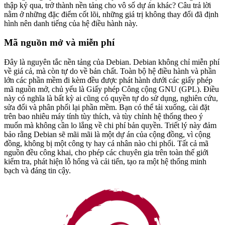
thập kỷ qua, trở thành nền tảng cho vô số dự án khác? Câu trả lời
nằm ở những đặc điểm cốt lõi, những giá trị không thay đổi đã định
hình nên danh tiếng của hệ điều hành này.
Mã nguồn mở và miễn phí
Đây là nguyên tắc nền tảng của Debian. Debian không chỉ miễn phí
về giá cả, mà còn tự do về bản chất. Toàn bộ hệ điều hành và phần
lớn các phần mềm đi kèm đều được phát hành dưới các giấy phép
mã nguồn mở, chủ yếu là Giấy phép Công cộng GNU (GPL). Điều
này có nghĩa là bất kỳ ai cũng có quyền tự do sử dụng, nghiên cứu,
sửa đổi và phân phối lại phần mềm. Bạn có thể tải xuống, cài đặt
trên bao nhiêu máy tính tùy thích, và tùy chỉnh hệ thống theo ý
muốn mà không cần lo lắng về chi phí bản quyền. Triết lý này đảm
bảo rằng Debian sẽ mãi mãi là một dự án của cộng đồng, vì cộng
đồng, không bị một công ty hay cá nhân nào chi phối. Tất cả mã
nguồn đều công khai, cho phép các chuyên gia trên toàn thế giới
kiểm tra, phát hiện lỗ hổng và cải tiến, tạo ra một hệ thống minh
bạch và đáng tin cậy.