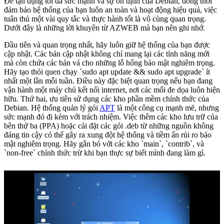
Để tận dụng tối đa sức mạnh và sự ổn định của Debian, đồng thời
đảm bảo hệ thống của bạn luôn an toàn và hoạt động hiệu quả, việc
tuân thủ một vài quy tắc và thực hành tốt là vô cùng quan trọng.
Dưới đây là những lời khuyên từ AZWEB mà bạn nên ghi nhớ.
Đầu tiên và quan trọng nhất, hãy luôn giữ hệ thống của bạn được
cập nhật. Các bản cập nhật không chỉ mang lại các tính năng mới
mà còn chứa các bản vá cho những lỗ hổng bảo mật nghiêm trọng.
Hãy tạo thói quen chạy `sudo apt update && sudo apt upgrade` ít
nhất một lần mỗi tuần. Điều này đặc biệt quan trọng nếu bạn đang
vận hành một máy chủ kết nối internet, nơi các mối đe dọa luôn hiện
hữu. Thứ hai, ưu tiên sử dụng các kho phần mềm chính thức của
Debian. Hệ thống quản lý gói
APT
là một công cụ mạnh mẽ, nhưng
sức mạnh đó đi kèm với trách nhiệm. Việc thêm các kho lưu trữ của
bên thứ ba (PPA) hoặc cài đặt các gói .deb từ những nguồn không
đáng tin cậy có thể gây ra xung đột hệ thống và tiềm ẩn rủi ro bảo
mật nghiêm trọng. Hãy gắn bó với các kho `main`, `contrib`, và
`non-free` chính thức trừ khi bạn thực sự biết mình đang làm gì.