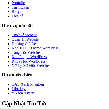
Portfolio
Tài nguyên
Blog
Liên hệ
Dịch vụ nổi bật
Thiết kế website
Quản Trị Website
Hosting Giá Rẻ
Kho 1000+ Theme WordPress
Tăng Tốc Website
Kho Plugin WordPress
Khóa Học WordPress
Xử Lý Mã Độc Website
Dự án tiêu biểu
CAE Xanh Phantom
Liberkey
Y khoa Astarte
Cập Nhật Tin Tức