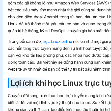
gồm các gã khổng lồ như Amazon Web Services (AWS) và
hết các siêu máy tính mạnh nhất thế giới cũng sử dụng hệ
cho đến điện thoại Android trong túi bạn, dấu ấn của Li
Linux đã trở thành một yêu cầu cơ bản và quan trọng đố
quản trị hệ thống, kỹ sư DevOps, chuyên gia bảo mật đến
Trong bối cảnh đó,
học Linux online
nổi lên như một giải p
các nền tảng trực tuyến mang đến sự linh hoạt tuyệt đối,
cận với kho tài liệu phong phú, các khóa học được cập 
đồng toàn cầu. Bài viết này sẽ đồng hành cùng bạn khám p
website uy tín nhất để bạn có thể tự tin bắt đầu hành trìn
Lợi ích khi học Linux trực t
Chuyển đổi sang hình thức học trực tuyến mang lại nhiều 
biệt là đối với một lĩnh vực kỹ thuật như Linux. Sự kết
không gian và thời gian, tạo điều kiện học tập thuận lợi hơ