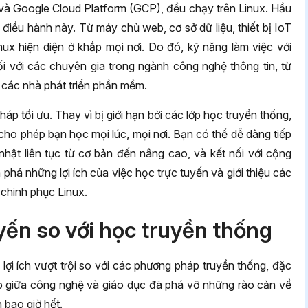
 Google Cloud Platform (GCP), đều chạy trên Linux. Hầu
 điều hành này. Từ máy chủ web, cơ sở dữ liệu, thiết bị IoT
nux hiện diện ở khắp mọi nơi. Do đó, kỹ năng làm việc với
i với các chuyên gia trong ngành công nghệ thông tin, từ
 các nhà phát triển phần mềm.
háp tối ưu. Thay vì bị giới hạn bởi các lớp học truyền thống,
 cho phép bạn học mọi lúc, mọi nơi. Bạn có thể dễ dàng tiếp
nhật liên tục từ cơ bản đến nâng cao, và kết nối với cộng
há những lợi ích của việc học trực tuyến và giới thiệu các
h chinh phục Linux.
uyến so với học truyền thống
lợi ích vượt trội so với các phương pháp truyền thống, đặc
 hợp giữa công nghệ và giáo dục đã phá vỡ những rào cản về
n bao giờ hết.