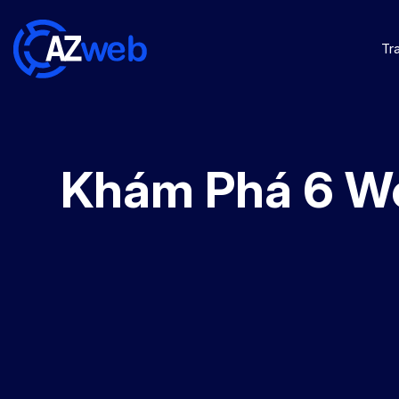
Tr
Khám Phá 6 We