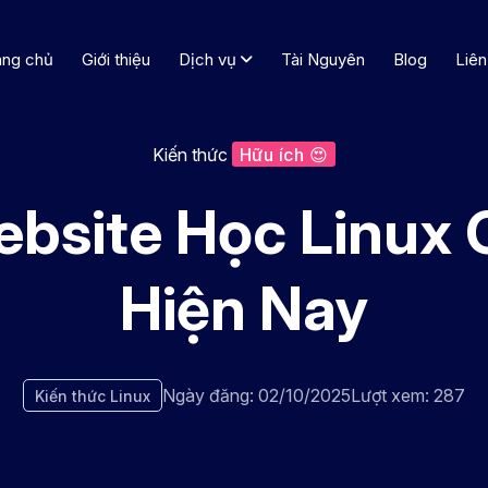
ang chủ
Giới thiệu
Dịch vụ
Tài Nguyên
Blog
Liên
Kiến thức
Hữu ích 😍
bsite Học Linux O
Hiện Nay
Ngày đăng: 02/10/2025
Lượt xem: 287
Kiến thức Linux