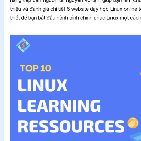
năng tiếp cận nguồn tài nguyên vô tận, giúp bạn làm chủ
thiệu và đánh giá chi tiết 6 website dạy học Linux onlin
thiết để bạn bắt đầu hành trình chinh phục Linux một cách