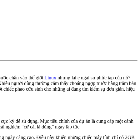
bước chân vào thế giới
Linux
nhưng lại e ngại sự phức tạp của nó?
ó. Nhiều người dùng thường cảm thấy choáng ngợp trước hàng trăm bản
t chiếc phao cứu sinh cho những ai đang tìm kiếm sự đơn giản, hiệu
à cực kỳ dễ sử dụng. Mục tiêu chính của dự án là cung cấp một cánh
i nghiệm “cứ cài là dùng” ngay lập tức.
ứng ngày càng cao. Điều này khiến những chiếc máy tính chỉ có 2GB