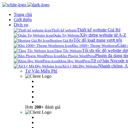
Trang chủ
Giới thiệu
Dịch vụ
Thiết kế website Giá Rẻ
Thiết kế website
Xây dựng website từ A-Z
Quản Trị Website
Tốc độ load trang vượt trội
Hosting Giá Rẻ
Giao 
Kho 1000+ Theme Wordpress
Tối ưu tốc độ website dư
Tăng Tốc Website
Plugin đa dạng tín
Kho Plugin WordPress
Từ cơ bản Nocode t
Khóa Học WordPress
Nhanh chóng, A
Xử Lý Mã Độc Website
Tư Vấn Miễn Phí
Hơn
200+
đánh giá