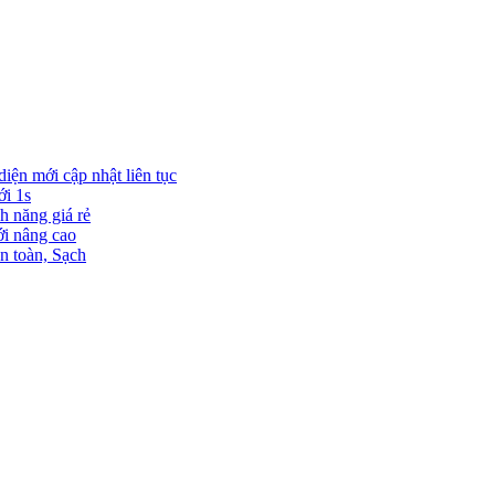
diện mới cập nhật liên tục
ới 1s
h năng giá rẻ
ới nâng cao
n toàn, Sạch