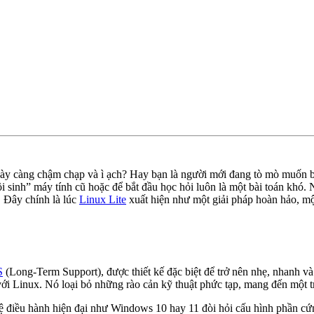
gày càng chậm chạp và ì ạch? Hay bạn là người mới đang tò mò muốn 
ồi sinh” máy tính cũ hoặc để bắt đầu học hỏi luôn là một bài toán kh
. Đây chính là lúc
Linux Lite
xuất hiện như một giải pháp hoàn hảo, mộ
S
(Long-Term Support), được thiết kế đặc biệt để trở nên nhẹ, nhanh v
Linux. Nó loại bỏ những rào cản kỹ thuật phức tạp, mang đến một trả
hệ điều hành hiện đại như Windows 10 hay 11 đòi hỏi cấu hình phần c