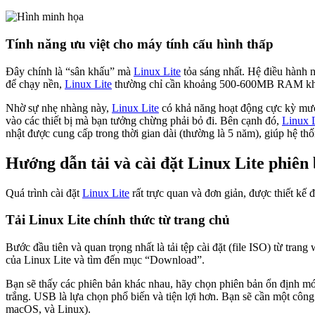
Tính năng ưu việt cho máy tính cấu hình thấp
Đây chính là “sân khấu” mà
Linux Lite
tỏa sáng nhất. Hệ điều hành 
để chạy nền,
Linux Lite
thường chỉ cần khoảng 500-600MB RAM khi kh
Nhờ sự nhẹ nhàng này,
Linux Lite
có khả năng hoạt động cực kỳ mượt
vào các thiết bị mà bạn tưởng chừng phải bỏ đi. Bên cạnh đó,
Linux L
nhật được cung cấp trong thời gian dài (thường là 5 năm), giúp hệ th
Hướng dẫn tải và cài đặt Linux Lite phiên
Quá trình cài đặt
Linux Lite
rất trực quan và đơn giản, được thiết kế
Tải Linux Lite chính thức từ trang chủ
Bước đầu tiên và quan trọng nhất là tải tệp cài đặt (file ISO) từ tran
của Linux Lite và tìm đến mục “Download”.
Bạn sẽ thấy các phiên bản khác nhau, hãy chọn phiên bản ổn định mớ
trắng. USB là lựa chọn phổ biến và tiện lợi hơn. Bạn sẽ cần một cô
macOS, và Linux).