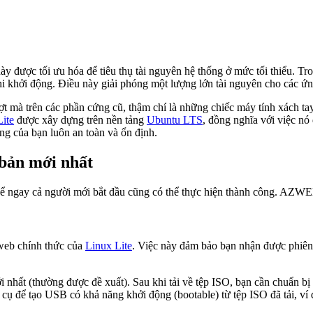
này được tối ưu hóa để tiêu thụ tài nguyên hệ thống ở mức tối thiểu.
ởi động. Điều này giải phóng một lượng lớn tài nguyên cho các ứng
 mà trên các phần cứng cũ, thậm chí là những chiếc máy tính xách tay
ite
được xây dựng trên nền tảng
Ubuntu LTS
, đồng nghĩa với việc nó
ống của bạn luôn an toàn và ổn định.
 bản mới nhất
 để ngay cả người mới bắt đầu cũng có thể thực hiện thành công. AZWE
g web chính thức của
Linux Lite
. Việc này đảm bảo bạn nhận được phiên 
i nhất (thường được đề xuất). Sau khi tải về tệp ISO, bạn cần chuẩn
ng cụ để tạo USB có khả năng khởi động (bootable) từ tệp ISO đã tải,