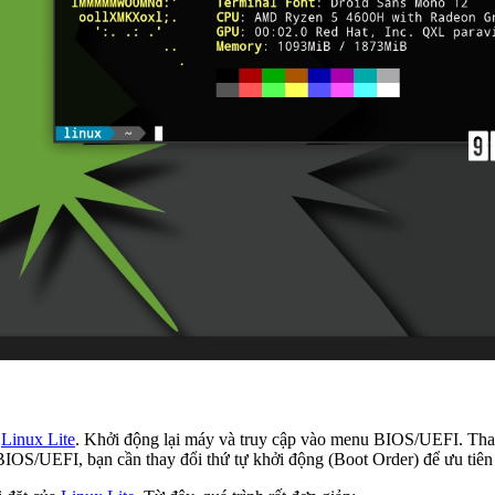
t
Linux Lite
. Khởi động lại máy và truy cập vào menu BIOS/UEFI. Tha
IOS/UEFI, bạn cần thay đổi thứ tự khởi động (Boot Order) để ưu tiê