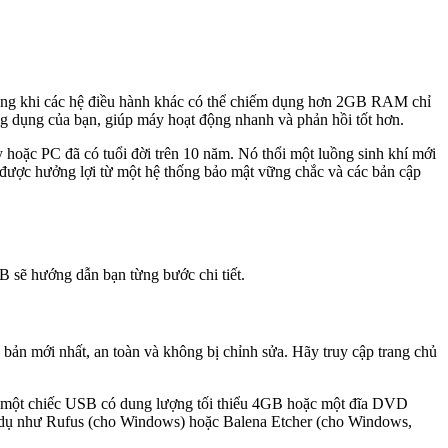
 Trong khi các hệ điều hành khác có thể chiếm dụng hơn 2GB RAM chỉ
 dụng của bạn, giúp máy hoạt động nhanh và phản hồi tốt hơn.
 hoặc PC đã có tuổi đời trên 10 năm. Nó thổi một luồng sinh khí mới
 được hưởng lợi từ một hệ thống bảo mật vững chắc và các bản cập
B sẽ hướng dẫn bạn từng bước chi tiết.
bản mới nhất, an toàn và không bị chỉnh sửa. Hãy truy cập trang chủ
 bị một chiếc USB có dung lượng tối thiểu 4GB hoặc một đĩa DVD
 ví dụ như Rufus (cho Windows) hoặc Balena Etcher (cho Windows,