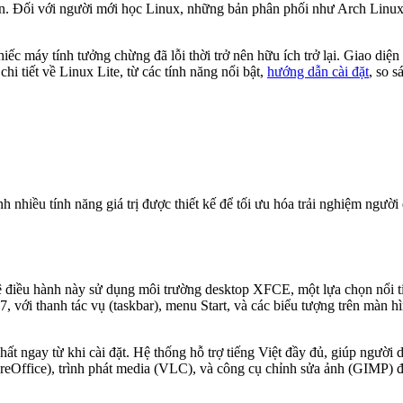
. Đối với người mới học Linux, những bản phân phối như Arch Linux h
ếc máy tính tưởng chừng đã lỗi thời trở nên hữu ích trở lại. Giao di
 tiết về Linux Lite, từ các tính năng nổi bật,
hướng dẫn cài đặt
, so 
nhiều tính năng giá trị được thiết kế để tối ưu hóa trải nghiệm người d
ệ điều hành này sử dụng môi trường desktop XFCE, một lựa chọn nổi ti
ới thanh tác vụ (taskbar), menu Start, và các biểu tượng trên màn h
hất ngay từ khi cài đặt. Hệ thống hỗ trợ tiếng Việt đầy đủ, giúp ngườ
ffice), trình phát media (VLC), và công cụ chỉnh sửa ảnh (GIMP) đều 