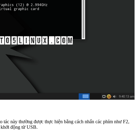
o tác này thường được thực hiện bằng cách nhấn các phím như F2,
n khởi động từ USB.