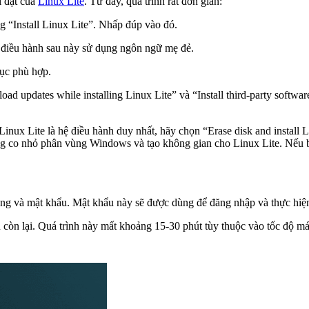
i đặt của
Linux Lite
. Từ đây, quá trình rất đơn giản:
g “Install Linux Lite”. Nhấp đúp vào đó.
ệ điều hành sau này sử dụng ngôn ngữ mẹ đẻ.
ục phù hợp.
d updates while installing Linux Lite” và “Install third-party softw
inux Lite là hệ điều hành duy nhất, hãy chọn “Erase disk and install
động co nhỏ phân vùng Windows và tạo không gian cho Linux Lite. Nếu 
ùng và mật khẩu. Mật khẩu này sẽ được dùng để đăng nhập và thực hiện 
ần còn lại. Quá trình này mất khoảng 15-30 phút tùy thuộc vào tốc độ m