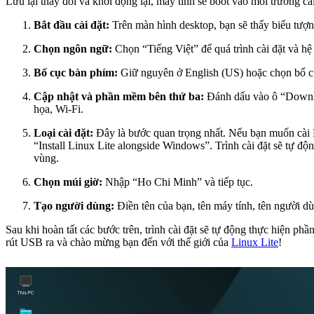
Lưu lại thay đổi và khởi động lại, máy tính sẽ boot vào môi trường cà
Bắt đầu cài đặt:
Trên màn hình desktop, bạn sẽ thấy biểu tượn
Chọn ngôn ngữ:
Chọn “Tiếng Việt” để quá trình cài đặt và h
Bố cục bàn phím:
Giữ nguyên ở English (US) hoặc chọn bố c
Cập nhật và phần mềm bên thứ ba:
Đánh dấu vào ô “Downloa
họa, Wi-Fi.
Loại cài đặt:
Đây là bước quan trọng nhất. Nếu bạn muốn cài L
“Install Linux Lite alongside Windows”. Trình cài đặt sẽ tự 
vùng.
Chọn múi giờ:
Nhập “Ho Chi Minh” và tiếp tục.
Tạo người dùng:
Điền tên của bạn, tên máy tính, tên người d
Sau khi hoàn tất các bước trên, trình cài đặt sẽ tự động thực hiện ph
rút USB ra và chào mừng bạn đến với thế giới của
Linux Lite
!