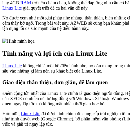
hay 4GB
RAM
trở nên chậm chạp, không thể đáp ứng nhu cầu cơ bản
Linux Lite
giải quyết triệt để cả hai vấn đề này.
Nó được xem như một giải pháp nhẹ nhàng, thân thiện, biến những chi
cảm thấy bỡ ngỡ. Trong bài viết này, AZWEB sẽ cùng bạn khám phá chi
tận dụng tối đa sức mạnh của hệ điều hành này.
Tính năng và lợi ích của Linux Lite
Linux Lite
không chỉ là một hệ điều hành nhẹ, nó còn mang trong mình 
sâu vào những gì làm nên sự khác biệt của Linux Lite.
Giao diện thân thiện, đơn giản, dễ làm quen
Điểm cộng lớn nhất của Linux Lite chính là giao diện người dùng. H
của XFCE có nhiều nét tương đồng với Windows XP hoặc Windows 7, v
quen ngay lập tức mà không mất nhiều thời gian học hỏi.
Hơn nữa,
Linux Lite
đã được tinh chỉnh để cung cấp trải nghiệm tốt n
như trình duyệt web (Google Chrome), bộ phần mềm văn phòng (LibreO
việc và giải trí ngay lập tức.