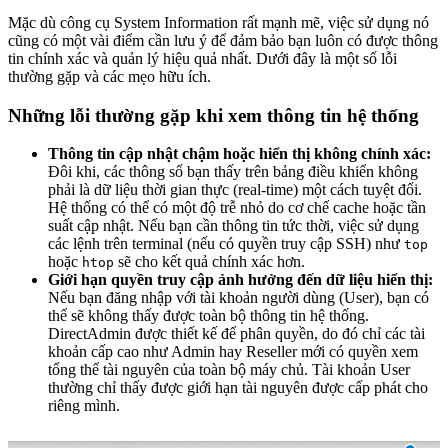
Mặc dù công cụ System Information rất mạnh mẽ, việc sử dụng nó
cũng có một vài điểm cần lưu ý để đảm bảo bạn luôn có được thông
tin chính xác và quản lý hiệu quả nhất. Dưới đây là một số lỗi
thường gặp và các mẹo hữu ích.
Những lỗi thường gặp khi xem thông tin hệ thống
Thông tin cập nhật chậm hoặc hiển thị không chính xác:
Đôi khi, các thông số bạn thấy trên bảng điều khiển không
phải là dữ liệu thời gian thực (real-time) một cách tuyệt đối.
Hệ thống có thể có một độ trễ nhỏ do cơ chế cache hoặc tần
suất cập nhật. Nếu bạn cần thông tin tức thời, việc sử dụng
các lệnh trên terminal (nếu có quyền truy cập SSH) như
top
hoặc
sẽ cho kết quả chính xác hơn.
htop
Giới hạn quyền truy cập ảnh hưởng đến dữ liệu hiển thị:
Nếu bạn đăng nhập với tài khoản người dùng (User), bạn có
thể sẽ không thấy được toàn bộ thông tin hệ thống.
DirectAdmin được thiết kế để phân quyền, do đó chỉ các tài
khoản cấp cao như Admin hay Reseller mới có quyền xem
tổng thể tài nguyên của toàn bộ máy chủ. Tài khoản User
thường chỉ thấy được giới hạn tài nguyên được cấp phát cho
riêng mình.