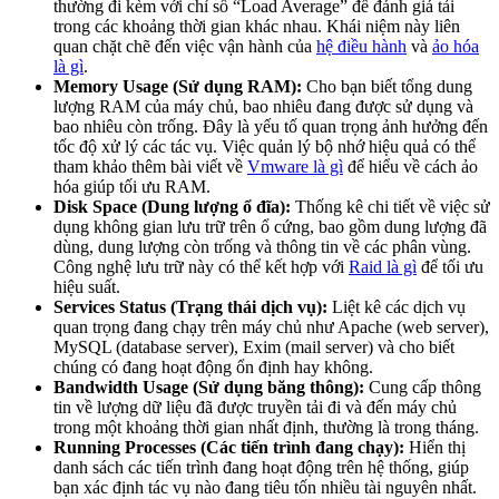
thường đi kèm với chỉ số “Load Average” để đánh giá tải
trong các khoảng thời gian khác nhau. Khái niệm này liên
quan chặt chẽ đến việc vận hành của
hệ điều hành
và
ảo hóa
là gì
.
Memory Usage (Sử dụng RAM):
Cho bạn biết tổng dung
lượng RAM của máy chủ, bao nhiêu đang được sử dụng và
bao nhiêu còn trống. Đây là yếu tố quan trọng ảnh hưởng đến
tốc độ xử lý các tác vụ. Việc quản lý bộ nhớ hiệu quả có thể
tham khảo thêm bài viết về
Vmware là gì
để hiểu về cách ảo
hóa giúp tối ưu RAM.
Disk Space (Dung lượng ổ đĩa):
Thống kê chi tiết về việc sử
dụng không gian lưu trữ trên ổ cứng, bao gồm dung lượng đã
dùng, dung lượng còn trống và thông tin về các phân vùng.
Công nghệ lưu trữ này có thể kết hợp với
Raid là gì
để tối ưu
hiệu suất.
Services Status (Trạng thái dịch vụ):
Liệt kê các dịch vụ
quan trọng đang chạy trên máy chủ như Apache (web server),
MySQL (database server), Exim (mail server) và cho biết
chúng có đang hoạt động ổn định hay không.
Bandwidth Usage (Sử dụng băng thông):
Cung cấp thông
tin về lượng dữ liệu đã được truyền tải đi và đến máy chủ
trong một khoảng thời gian nhất định, thường là trong tháng.
Running Processes (Các tiến trình đang chạy):
Hiển thị
danh sách các tiến trình đang hoạt động trên hệ thống, giúp
bạn xác định tác vụ nào đang tiêu tốn nhiều tài nguyên nhất.