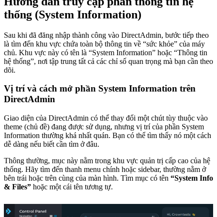
Hướng dẫn truy cập phần thông tin hệ
thống (System Information)
Sau khi đã đăng nhập thành công vào DirectAdmin, bước tiếp theo
là tìm đến khu vực chứa toàn bộ thông tin về “sức khỏe” của máy
chủ. Khu vực này có tên là “System Information” hoặc “Thông tin
hệ thống”, nơi tập trung tất cả các chỉ số quan trọng mà bạn cần theo
dõi.
Vị trí và cách mở phần System Information trên
DirectAdmin
Giao diện của DirectAdmin có thể thay đổi một chút tùy thuộc vào
theme (chủ đề) đang được sử dụng, nhưng vị trí của phần System
Information thường khá nhất quán. Bạn có thể tìm thấy nó một cách
dễ dàng nếu biết cần tìm ở đâu.
Thông thường, mục này nằm trong khu vực quản trị cấp cao của hệ
thống. Hãy tìm đến thanh menu chính hoặc sidebar, thường nằm ở
bên trái hoặc trên cùng của màn hình. Tìm mục có tên
“System Info
& Files”
hoặc một cái tên tương tự.