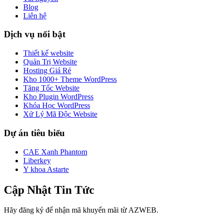
Blog
Liên hệ
Dịch vụ nổi bật
Thiết kế website
Quản Trị Website
Hosting Giá Rẻ
Kho 1000+ Theme WordPress
Tăng Tốc Website
Kho Plugin WordPress
Khóa Học WordPress
Xử Lý Mã Độc Website
Dự án tiêu biểu
CAE Xanh Phantom
Liberkey
Y khoa Astarte
Cập Nhật Tin Tức
Hãy đăng ký để nhận mã khuyến mãi từ AZWEB.