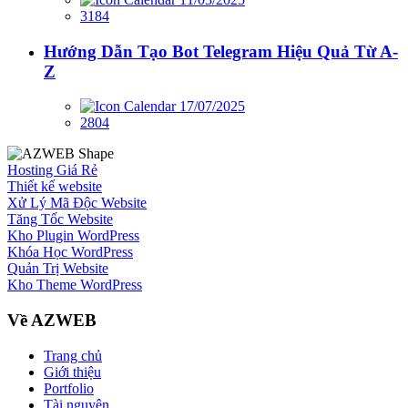
3184
Hướng Dẫn Tạo Bot Telegram Hiệu Quả Từ A-
Z
17/07/2025
2804
Hosting Giá Rẻ
Thiết kế website
Xử Lý Mã Độc Website
Tăng Tốc Website
Kho Plugin WordPress
Khóa Học WordPress
Quản Trị Website
Kho Theme WordPress
Về AZWEB
Trang chủ
Giới thiệu
Portfolio
Tài nguyên