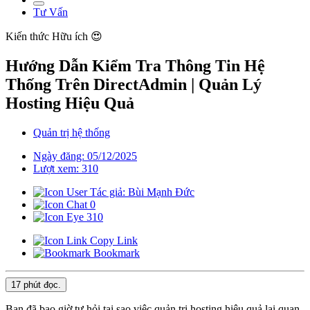
Tư Vấn
Kiến thức
Hữu ích 😍
Hướng Dẫn Kiểm Tra Thông Tin Hệ
Thống Trên DirectAdmin | Quản Lý
Hosting Hiệu Quả
Quản trị hệ thống
Ngày đăng: 05/12/2025
Lượt xem: 310
Tác giả: Bùi Mạnh Đức
0
310
Copy Link
Bookmark
17 phút
đọc.
Bạn đã bao giờ tự hỏi tại sao việc quản trị hosting hiệu quả lại quan