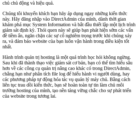
chủ chủ động và hiệu quả.
Chúng tôi khuyến khích bạn hãy áp dụng ngay những kiến thức
này. Hãy đăng nhập vào DirectAdmin của mình, dành thời gian
khám phá mục System Information và bắt đầu thiết lập một lịch trình
giám sát định kỳ. Thói quen này sẽ giúp bạn phát hiện sớm các vấn
đề tiềm ẩn, ngăn chặn các sự cố nghiêm trọng trước khi chúng xảy
ra, và đảm bảo website của bạn luôn vận hành trong điều kiện tốt
nhất.
Hành trình quản trị hosting là một quá trình học hỏi không ngừng.
Sau khi đã thành thạo việc giám sát cơ bản, bạn có thể tìm hiểu sâu
hơn về các công cụ quản trị nâng cao khác có trong DirectAdmin,
chẳng hạn như phân tích file log để hiểu hành vi người dùng, hay
các phương pháp tự động hóa tác vụ quản lý máy chủ. Bằng cách
liên tục trau dồi kiến thức, bạn sẽ hoàn toàn tự tin làm chủ môi
trường hosting của mình, tạo nền tảng vững chắc cho sự phát triển
của website trong tương lai.