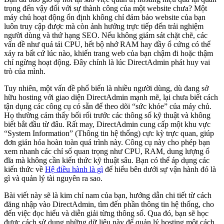
trọng đến vậy đối với sự thành công của một website chưa? Một
máy chủ hoạt động ổn định không chỉ đảm bảo website của bạn
luôn truy cập được mà còn ảnh hưởng trực tiếp đến trải nghiệm
người dùng và thứ hạng SEO. Nếu không giám sát chặt chẽ, các
vấn đề như quá tải CPU, hết bộ nhớ RAM hay đầy ổ cứng có thể
xảy ra bất cứ lúc nào, khiến trang web của bạn chậm đi hoặc thậm
chí ngừng hoạt động. Đây chính là lúc DirectAdmin phát huy vai
trò của mình.
Tuy nhiên, một vấn đề phổ biến là nhiều người dùng, dù đang sở
hữu hosting với giao diện DirectAdmin mạnh mẽ, lại chưa biết cách
tận dụng các công cụ có sẵn để theo dõi “sức khỏe” của máy chủ.
Họ thường cảm thấy bối rối trước các thông số kỹ thuật và không
biết bắt đầu từ đâu. Rất may, DirectAdmin cung cấp một khu vực
“System Information” (Thông tin hệ thống) cực kỳ trực quan, giúp
đơn giản hóa hoàn toàn quá trình này. Công cụ này cho phép bạn
xem nhanh các chỉ số quan trọng như CPU, RAM, dung lượng ổ
đĩa mà không cần kiến thức kỹ thuật sâu. Bạn có thể áp dụng các
kiến thức về
Hệ điều hành là gì
để hiểu bên dưới sự vận hành đó là
gì và quản lý tài nguyên ra sao.
Bài viết này sẽ là kim chỉ nam của bạn, hướng dẫn chi tiết từ cách
đăng nhập vào DirectAdmin, tìm đến phần thông tin hệ thống, cho
đến việc đọc hiểu và diễn giải từng thông số. Qua đó, bạn sẽ học
được cách sử dụng những dữ liệu này để quản lý hosting một cách