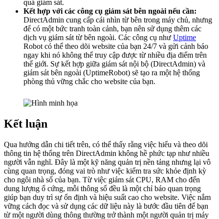
quả giám sát.
Kết hợp với các công cụ giám sát bên ngoài nếu cần:
DirectAdmin cung cấp cái nhìn từ bên trong máy chủ, nhưng
để có một bức tranh toàn cảnh, bạn nên sử dụng thêm các
dịch vụ giám sát từ bên ngoài. Các công cụ như
Uptime
Robot có thể theo dõi website của bạn 24/7 và gửi cảnh báo
ngay khi nó không thể truy cập được từ nhiều địa điểm trên
thế giới. Sự kết hợp giữa giám sát nội bộ (DirectAdmin) và
giám sát bên ngoài (UptimeRobot) sẽ tạo ra một hệ thống
phòng thủ vững chắc cho website của bạn.
Kết luận
Qua hướng dẫn chi tiết trên, có thể thấy rằng việc hiểu và theo dõi
thông tin hệ thống trên DirectAdmin không hề phức tạp như nhiều
người vẫn nghĩ. Đây là một kỹ năng quản trị nền tảng nhưng lại vô
cùng quan trọng, đóng vai trò như việc kiểm tra sức khỏe định kỳ
cho ngôi nhà số của bạn. Từ việc giám sát CPU, RAM cho đến
dung lượng ổ cứng, mỗi thông số đều là một chỉ báo quan trọng
giúp bạn duy trì sự ổn định và hiệu suất cao cho website. Việc nắm
vững cách đọc và sử dụng các dữ liệu này là bước đầu tiên để bạn
từ một người dùng thông thường trở thành một người quản trị máy