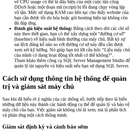
về CPU usage có thể là dấu hiệu của một cuộc tấn công
DDoS hoặc một đoạn mã (script) bị lỗi đang chạy vòng lặp
vô tận. Mức sử dụng RAM cao liên tục cho thấy website của
bạn cần được tối ưu hóa hoặc gói hosting hiện tại không còn
đủ đáp ứng.
Đánh giá hiệu suất hệ thống:
Bằng cách theo dõi các chỉ số
này theo thời gian, bạn có thể xây dựng một “đường cơ sở”
(baseline) về hiệu suất bình thường của máy chủ. Bất kỳ sự
sai lệch đáng kể nào so với đường cơ sở này đều cần được
xem xét kỹ lưỡng. Nó giúp bạn trả lời câu hỏi: “Liệu máy chủ
của mình có đang hoạt động tốt nhất có thể không?”.
Tham khảo thêm công cụ SQL Server Management Studio để
quản lý tài nguyên và hiệu suất nếu bạn sử dụng SQL Server.
Cách sử dụng thông tin hệ thống để quản
trị và giám sát máy chủ
Sau khi đã hiểu rõ ý nghĩa của các thông số, bước tiếp theo là biến
những dữ liệu này thành các hành động cụ thể để quản lý và bảo vệ
máy chủ của bạn. Việc giám sát không chỉ là xem, mà là phân tích
và phản ứng một cách thông minh.
Giám sát định kỳ và cảnh báo sớm