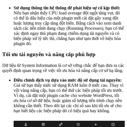
Sử dụng thông tin hệ thống để phát hiện sự cố kịp thời:
Nếu bạn nhận thấy CPU load average đột ngột tăng vọt, đó
có thể là dấu hiệu của một plugin mới cài đặt gây xung đột
hoặc lượng truy cập tăng đột biến. Bằng cách vào xem danh
sách các tiến trình đang chạy (Running Processes), bạn có thể
xác định ngay thủ phạm đang chiếm dụng tài nguyên và có
biện pháp xử lý tức thì, chẳng hạn như tạm thời vô hiệu hóa
plugin đó.
Tối ưu tài nguyên và nâng cấp phù hợp
Dữ liệu từ System Information là cơ sở vững chắc để bạn đưa ra các
quyết định quan trọng về việc tối ưu hóa và nâng cấp cơ sở hạ tầng.
Điều chỉnh dịch vụ dựa vào mức độ sử dụng tài nguyên:
Giả sử bạn thấy mức sử dụng RAM luôn ở mức cao. Thay vì
vội vàng nâng cấp, bạn có thể thử các biện pháp tối ưu trước.
Ví dụ, cài đặt một plugin cache cho website WordPress, tối
ưu hóa cơ sở dữ liệu, hoặc giảm số lượng tiến trình chạy nền
không cần thiết. Theo dõi lại các chỉ số sau khi tối ưu sẽ cho
bạn biết liệu các biện pháp đó có hiệu quả hay không.