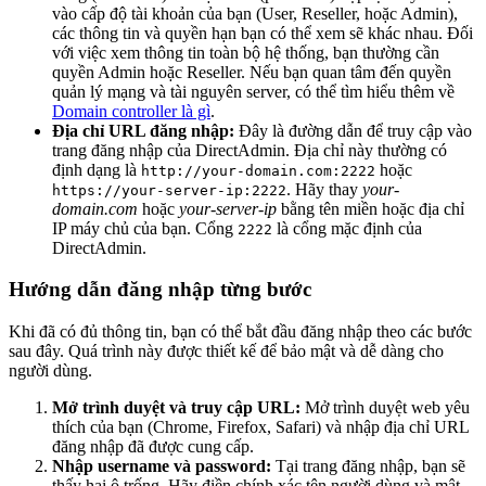
vào cấp độ tài khoản của bạn (User, Reseller, hoặc Admin),
các thông tin và quyền hạn bạn có thể xem sẽ khác nhau. Đối
với việc xem thông tin toàn bộ hệ thống, bạn thường cần
quyền Admin hoặc Reseller. Nếu bạn quan tâm đến quyền
quản lý mạng và tài nguyên server, có thể tìm hiểu thêm về
Domain controller là gì
.
Địa chỉ URL đăng nhập:
Đây là đường dẫn để truy cập vào
trang đăng nhập của DirectAdmin. Địa chỉ này thường có
định dạng là
hoặc
http://your-domain.com:2222
. Hãy thay
your-
https://your-server-ip:2222
domain.com
hoặc
your-server-ip
bằng tên miền hoặc địa chỉ
IP máy chủ của bạn. Cổng
là cổng mặc định của
2222
DirectAdmin.
Hướng dẫn đăng nhập từng bước
Khi đã có đủ thông tin, bạn có thể bắt đầu đăng nhập theo các bước
sau đây. Quá trình này được thiết kế để bảo mật và dễ dàng cho
người dùng.
Mở trình duyệt và truy cập URL:
Mở trình duyệt web yêu
thích của bạn (Chrome, Firefox, Safari) và nhập địa chỉ URL
đăng nhập đã được cung cấp.
Nhập username và password:
Tại trang đăng nhập, bạn sẽ
thấy hai ô trống. Hãy điền chính xác tên người dùng và mật