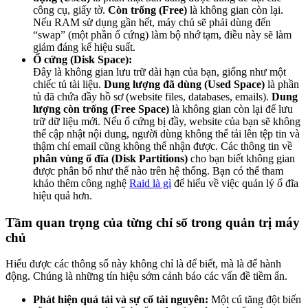
công cụ, giấy tờ.
Còn trống (Free)
là không gian còn lại.
Nếu RAM sử dụng gần hết, máy chủ sẽ phải dùng đến
“swap” (một phần ổ cứng) làm bộ nhớ tạm, điều này sẽ làm
giảm đáng kể hiệu suất.
Ổ cứng (Disk Space):
Đây là không gian lưu trữ dài hạn của bạn, giống như một
chiếc tủ tài liệu.
Dung lượng đã dùng (Used Space)
là phần
tủ đã chứa đầy hồ sơ (website files, databases, emails).
Dung
lượng còn trống (Free Space)
là không gian còn lại để lưu
trữ dữ liệu mới. Nếu ổ cứng bị đầy, website của bạn sẽ không
thể cập nhật nội dung, người dùng không thể tải lên tệp tin và
thậm chí email cũng không thể nhận được. Các thông tin về
phân vùng ổ đĩa (Disk Partitions)
cho bạn biết không gian
được phân bổ như thế nào trên hệ thống. Bạn có thể tham
khảo thêm công nghệ
Raid là gì
để hiểu về việc quản lý ổ đĩa
hiệu quả hơn.
Tầm quan trọng của từng chỉ số trong quản trị máy
chủ
Hiểu được các thông số này không chỉ là để biết, mà là để hành
động. Chúng là những tín hiệu sớm cảnh báo các vấn đề tiềm ẩn.
Phát hiện quá tải và sự cố tài nguyên:
Một cú tăng đột biến