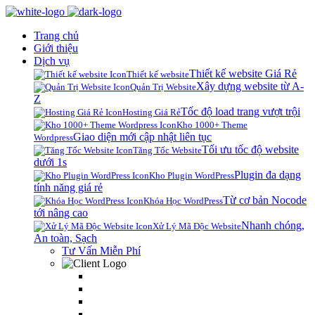
Trang chủ
Giới thiệu
Dịch vụ
Thiết kế website Giá Rẻ
Thiết kế website
Xây dựng website từ A-
Quản Trị Website
Z
Tốc độ load trang vượt trội
Hosting Giá Rẻ
Kho 1000+ Theme
Giao diện mới cập nhật liên tục
Wordpress
Tối ưu tốc độ website
Tăng Tốc Website
dưới 1s
Plugin đa dạng
Kho Plugin WordPress
tính năng giá rẻ
Từ cơ bản Nocode
Khóa Học WordPress
tới nâng cao
Nhanh chóng,
Xử Lý Mã Độc Website
An toàn, Sạch
Tư Vấn Miễn Phí