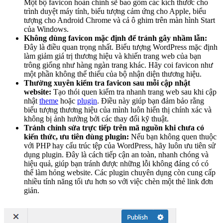
Một bộ favicon hoàn chỉnh sẽ bao gồm các kích thước cho
trình duyệt máy tính, biểu tượng cảm ứng cho Apple, biểu
tượng cho Android Chrome và cả ô ghim trên màn hình Start
của Windows.
Không dùng favicon mặc định để tránh gây nhầm lẫn:
Đây là điều quan trọng nhất. Biểu tượng WordPress mặc định
làm giảm giá trị thương hiệu và khiến trang web của bạn
trông giống như hàng ngàn trang khác. Hãy coi favicon như
một phần không thể thiếu của bộ nhận diện thương hiệu.
Thường xuyên kiểm tra favicon sau mỗi cập nhật
website:
Tạo thói quen kiểm tra nhanh trang web sau khi cập
nhật
theme
hoặc
plugin
. Điều này giúp bạn đảm bảo rằng
biểu tượng thương hiệu của mình luôn hiển thị chính xác và
không bị ảnh hưởng bởi các thay đổi kỹ thuật.
Tránh chỉnh sửa trực tiếp trên mã nguồn khi chưa có
kiến thức, ưu tiên dùng plugin:
Nếu bạn không quen thuộc
với PHP hay cấu trúc tệp của WordPress, hãy luôn ưu tiên sử
dụng plugin. Đây là cách tiếp cận an toàn, nhanh chóng và
hiệu quả, giúp bạn tránh được những lỗi không đáng có có
thể làm hỏng website. Các plugin chuyên dụng còn cung cấp
nhiều tính năng tối ưu hơn so với việc chèn một thẻ link đơn
giản.