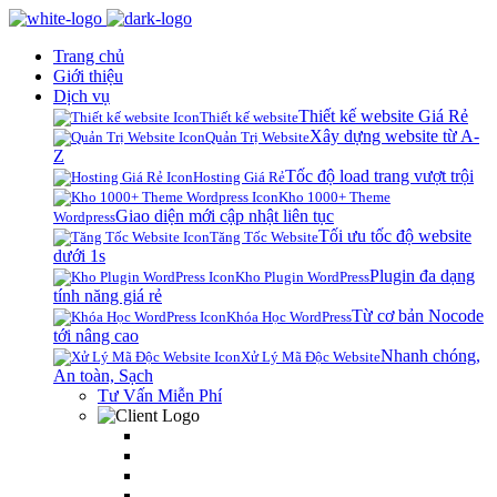
Trang chủ
Giới thiệu
Dịch vụ
Thiết kế website Giá Rẻ
Thiết kế website
Xây dựng website từ A-
Quản Trị Website
Z
Tốc độ load trang vượt trội
Hosting Giá Rẻ
Kho 1000+ Theme
Giao diện mới cập nhật liên tục
Wordpress
Tối ưu tốc độ website
Tăng Tốc Website
dưới 1s
Plugin đa dạng
Kho Plugin WordPress
tính năng giá rẻ
Từ cơ bản Nocode
Khóa Học WordPress
tới nâng cao
Nhanh chóng,
Xử Lý Mã Độc Website
An toàn, Sạch
Tư Vấn Miễn Phí