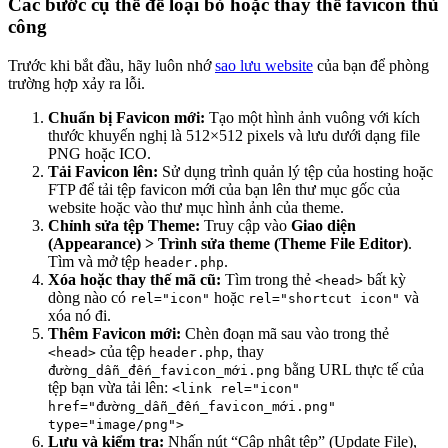
Các bước cụ thể để loại bỏ hoặc thay thế favicon thủ
công
Trước khi bắt đầu, hãy luôn nhớ
sao lưu website
của bạn để phòng
trường hợp xảy ra lỗi.
Chuẩn bị Favicon mới:
Tạo một hình ảnh vuông với kích
thước khuyến nghị là 512×512 pixels và lưu dưới dạng file
PNG hoặc ICO.
Tải Favicon lên:
Sử dụng trình quản lý tệp của hosting hoặc
FTP để tải tệp favicon mới của bạn lên thư mục gốc của
website hoặc vào thư mục hình ảnh của theme.
Chỉnh sửa tệp Theme:
Truy cập vào
Giao diện
(Appearance) > Trình sửa theme (Theme File Editor)
.
Tìm và mở tệp
.
header.php
Xóa hoặc thay thế mã cũ:
Tìm trong thẻ
bất kỳ
<head>
dòng nào có
hoặc
và
rel="icon"
rel="shortcut icon"
xóa nó đi.
Thêm Favicon mới:
Chèn đoạn mã sau vào trong thẻ
của tệp
, thay
<head>
header.php
bằng URL thực tế của
đường_dẫn_đến_favicon_mới.png
tệp bạn vừa tải lên:
<link rel="icon"
href="đường_dẫn_đến_favicon_mới.png"
type="image/png">
Lưu và kiểm tra:
Nhấn nút “Cập nhật tệp” (Update File),