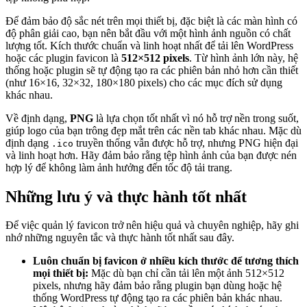
Để đảm bảo độ sắc nét trên mọi thiết bị, đặc biệt là các màn hình có
độ phân giải cao, bạn nên bắt đầu với một hình ảnh nguồn có chất
lượng tốt. Kích thước chuẩn và linh hoạt nhất để tải lên WordPress
hoặc các plugin favicon là
512×512 pixels
. Từ hình ảnh lớn này, hệ
thống hoặc plugin sẽ tự động tạo ra các phiên bản nhỏ hơn cần thiết
(như 16×16, 32×32, 180×180 pixels) cho các mục đích sử dụng
khác nhau.
Về định dạng,
PNG
là lựa chọn tốt nhất vì nó hỗ trợ nền trong suốt,
giúp logo của bạn trông đẹp mắt trên các nền tab khác nhau. Mặc dù
định dạng
truyền thống vẫn được hỗ trợ, nhưng PNG hiện đại
.ico
và linh hoạt hơn. Hãy đảm bảo rằng tệp hình ảnh của bạn được nén
hợp lý để không làm ảnh hưởng đến tốc độ tải trang.
Những lưu ý và thực hành tốt nhất
Để việc quản lý favicon trở nên hiệu quả và chuyên nghiệp, hãy ghi
nhớ những nguyên tắc và thực hành tốt nhất sau đây.
Luôn chuẩn bị favicon ở nhiều kích thước để tương thích
mọi thiết bị:
Mặc dù bạn chỉ cần tải lên một ảnh 512×512
pixels, nhưng hãy đảm bảo rằng plugin bạn dùng hoặc hệ
thống WordPress tự động tạo ra các phiên bản khác nhau.