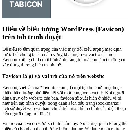
Hiểu về biểu tượng WordPress (Favicon)
trên tab trình duyệt
Để hiểu rõ tầm quan trọng của việc thay đổi biểu tượng mặc định,
trước hết chúng ta cần nắm vững khái niệm và vai trò của nó.
Favicon không chỉ là một hình ảnh trang trí, mà còn là một công cụ
xây dựng thương hiệu mạnh mẽ.
Favicon là gì và vai trò của nó trên website
Favicon, viết tắt của “favorite icon”, là một tệp tin chứa một hoặc
nhiều biểu tượng nhỏ liên kết với một trang web cụ thể. Khi người
dùng truy cập website của bạn, favicon sẽ xuất hiện ở nhiều vị trí
như trên tab trình duyệt, trong danh sách dấu trang (bookmarks),
lịch sử duyệt web và thậm chí là trên màn hình chính của điện thoại
nếu người dùng lưu lối tắt.
Vai trò của favicon vượt xa tính thẩm mỹ. Nó là một phần không thể
thiếu của bộ nhận diện thương hiệu, giúp người dùng nhận ra trang