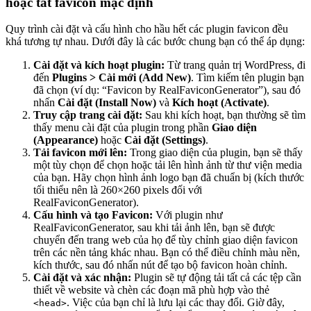
hoặc tắt favicon mặc định
Quy trình cài đặt và cấu hình cho hầu hết các plugin favicon đều
khá tương tự nhau. Dưới đây là các bước chung bạn có thể áp dụng:
Cài đặt và kích hoạt plugin:
Từ trang quản trị WordPress, đi
đến
Plugins > Cài mới (Add New)
. Tìm kiếm tên plugin bạn
đã chọn (ví dụ: “Favicon by RealFaviconGenerator”), sau đó
nhấn
Cài đặt (Install Now)
và
Kích hoạt (Activate)
.
Truy cập trang cài đặt:
Sau khi kích hoạt, bạn thường sẽ tìm
thấy menu cài đặt của plugin trong phần
Giao diện
(Appearance)
hoặc
Cài đặt (Settings)
.
Tải favicon mới lên:
Trong giao diện của plugin, bạn sẽ thấy
một tùy chọn để chọn hoặc tải lên hình ảnh từ thư viện media
của bạn. Hãy chọn hình ảnh logo bạn đã chuẩn bị (kích thước
tối thiểu nên là 260×260 pixels đối với
RealFaviconGenerator).
Cấu hình và tạo Favicon:
Với plugin như
RealFaviconGenerator, sau khi tải ảnh lên, bạn sẽ được
chuyển đến trang web của họ để tùy chỉnh giao diện favicon
trên các nền tảng khác nhau. Bạn có thể điều chỉnh màu nền,
kích thước, sau đó nhấn nút để tạo bộ favicon hoàn chỉnh.
Cài đặt và xác nhận:
Plugin sẽ tự động tải tất cả các tệp cần
thiết về website và chèn các đoạn mã phù hợp vào thẻ
. Việc của bạn chỉ là lưu lại các thay đổi. Giờ đây,
<head>