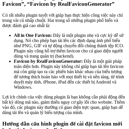
Favicon”, “Favicon by RealFaviconGenerator”
Có rất nhiều plugin tuyệt vời giúp bạn thực hiện công việc này chỉ
trong vài cú nhấp chuột. Hai trong số những plugin phổ biến và
được đánh giá cao nhất là:
All in One Favicon:
Đây là một plugin nhẹ và cực kỳ dễ sử
dụng. Nó cho phép bạn tải lên các định dạng ảnh phổ biến
như PNG, GIF và tự động chuyển đổi chúng thành tệp ICO.
Plugin này cũng hỗ trợ thêm favicon cho cả giao diện người
dùng và trang quản trị (backend).
Favicon by RealFaviconGenerator:
Đây là một giải pháp
toàn diện hơn. Plugin này không chỉ giúp bạn tải lên favicon
mà còn giúp tạo ra các phiên bản khác nhau của biểu tượng
để tương thích hoàn hảo với mọi thiết bị và nền tảng, từ trình
duyệt máy tính, iPhone, iPad đến các thiết bị Android và
Windows.
Lợi ích chính của việc dùng plugin là bạn không cần phải động đến
bất kỳ dòng mã nào, giảm thiểu nguy cơ gây lỗi cho website. Thêm
vào đó, các plugin này thường có giao diện trực quan, giúp bạn dễ
dàng tải lên và quản lý biểu tượng của mình.
Hướng dẫn cấu hình plugin để cài đặt favicon mới