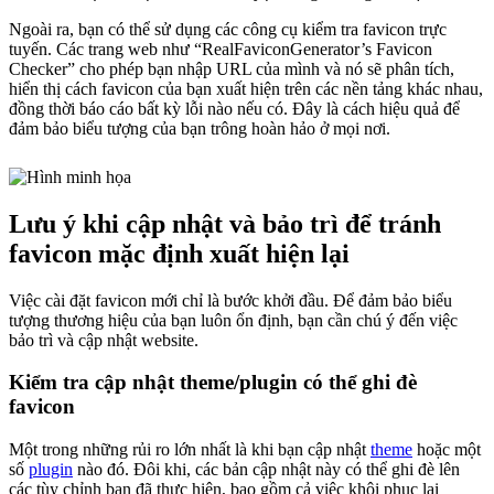
Ngoài ra, bạn có thể sử dụng các công cụ kiểm tra favicon trực
tuyến. Các trang web như “RealFaviconGenerator’s Favicon
Checker” cho phép bạn nhập URL của mình và nó sẽ phân tích,
hiển thị cách favicon của bạn xuất hiện trên các nền tảng khác nhau,
đồng thời báo cáo bất kỳ lỗi nào nếu có. Đây là cách hiệu quả để
đảm bảo biểu tượng của bạn trông hoàn hảo ở mọi nơi.
Lưu ý khi cập nhật và bảo trì để tránh
favicon mặc định xuất hiện lại
Việc cài đặt favicon mới chỉ là bước khởi đầu. Để đảm bảo biểu
tượng thương hiệu của bạn luôn ổn định, bạn cần chú ý đến việc
bảo trì và cập nhật website.
Kiểm tra cập nhật theme/plugin có thể ghi đè
favicon
Một trong những rủi ro lớn nhất là khi bạn cập nhật
theme
hoặc một
số
plugin
nào đó. Đôi khi, các bản cập nhật này có thể ghi đè lên
các tùy chỉnh bạn đã thực hiện, bao gồm cả việc khôi phục lại