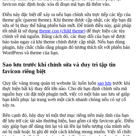
favicon mặc định hoặc xóa đi đoạn mã bạn đã thêm vào.
Điều này đặc biệt dễ xảy ra nếu bạn chỉnh sửa trực tiếp các tệp của
theme gốc (parent theme). Khi theme được cập nhật, các tệp bạn đã
sửa sẽ bị thay thế bằng phiên bản mới. Để tránh điều này, giải pháp
tốt nhất là sử dụng
theme con (child theme)
để thực hiện các tùy
chỉnh về mã nguồn. Bằng cách đó, các thay đổi của bạn sẽ được
bảo toàn ngay cả khi theme chính được cập nhật. Nếu bạn dùng
plugin, hãy chắc chắn rằng plugin đó tương thích tốt với phiên bản
WordPress và theme của bạn.
Sao lưu trước khi chỉnh sửa và duy trì tập tin
favicon riêng biệt
Quy tắc vàng trong quản trị website là: luôn luôn
sao lưu
trước khi
thực hiện bất kỳ thay đổi lớn nào. Cho dù bạn định chỉnh sửa mã
nguồn hay cài đặt một plugin mới, việc có một bản sao lưu sẽ giúp
bạn khôi phục lại trang web một cách nhanh chóng nếu có sự cố
xảy ra.
Bên cạnh đó, hãy duy trì một thư mục riêng trên máy tính của bạn
để lưu trữ các tài sản thương hiệu, bao gồm cả tệp favicon gốc. Điều
này giúp bạn dễ dàng tìm lại và tải lên lại biểu tượng của mình nếu
nó bị mất hoặc bị ghi đè một cách không mong muốn. Việc tổ chức