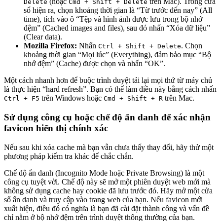
(hoặc
trên Mac). Trong cửa
Delete
Cmd + Shift + Delete
sổ hiện ra, chọn khoảng thời gian là “Từ trước đến nay” (All
time), tích vào ô “Tệp và hình ảnh được lưu trong bộ nhớ
đệm” (Cached images and files), sau đó nhấn “Xóa dữ liệu”
(Clear data).
Mozilla Firefox:
Nhấn
. Chọn
Ctrl + Shift + Delete
khoảng thời gian “Mọi lúc” (Everything), đảm bảo mục “Bộ
nhớ đệm” (Cache) được chọn và nhấn “OK”.
Một cách nhanh hơn để buộc trình duyệt tải lại mọi thứ từ máy chủ
là thực hiện “hard refresh”. Bạn có thể làm điều này bằng cách nhấn
trên Windows hoặc
trên Mac.
Ctrl + F5
Cmd + Shift + R
Sử dụng công cụ hoặc chế độ ẩn danh để xác nhận
favicon hiển thị chính xác
Nếu sau khi xóa cache mà bạn vẫn chưa thấy thay đổi, hãy thử một
phương pháp kiểm tra khác để chắc chắn.
Chế độ ẩn danh (Incognito Mode hoặc Private Browsing) là một
công cụ tuyệt vời. Chế độ này sẽ mở một phiên duyệt web mới mà
không sử dụng cache hay cookie đã lưu trước đó. Hãy mở một cửa
sổ ẩn danh và truy cập vào trang web của bạn. Nếu favicon mới
xuất hiện, điều đó có nghĩa là bạn đã cài đặt thành công và vấn đề
chỉ nằm ở bộ nhớ đệm trên trình duyệt thông thường của bạn.