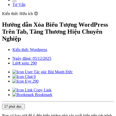
Tư Vấn
Kiến thức
Hữu ích 😍
Hướng dẫn Xóa Biểu Tượng WordPress
Trên Tab, Tăng Thương Hiệu Chuyên
Nghiệp
Kiến thức Wordpress
Ngày đăng: 05/12/2025
Lượt xem: 290
Tác giả: Bùi Mạnh Đức
0
290
Copy Link
Bookmark
17 phút
đọc.
Bạn có bao giờ để ý đến biểu tượng nhỏ xíu xuất hiện trên tab trình