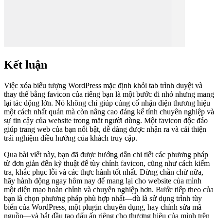
Kết luận
Việc xóa biểu tượng WordPress mặc định khỏi tab trình duyệt và
thay thế bằng favicon của riêng bạn là một bước đi nhỏ nhưng mang
lại tác động lớn. Nó không chỉ giúp củng cố nhận diện thương hiệu
một cách nhất quán mà còn nâng cao đáng kể tính chuyên nghiệp và
sự tin cậy của website trong mắt người dùng. Một favicon độc đáo
giúp trang web của bạn nổi bật, dễ dàng được nhận ra và cải thiện
trải nghiệm điều hướng của khách truy cập.
Qua bài viết này, bạn đã được hướng dẫn chi tiết các phương pháp
từ đơn giản đến kỹ thuật để tùy chỉnh favicon, cũng như cách kiểm
tra, khắc phục lỗi và các thực hành tốt nhất. Đừng chần chừ nữa,
hãy hành động ngay hôm nay để mang lại cho website của mình
một diện mạo hoàn chỉnh và chuyên nghiệp hơn. Bước tiếp theo của
bạn là chọn phương pháp phù hợp nhất—dù là sử dụng trình tùy
biến của WordPress, một plugin chuyên dụng, hay chỉnh sửa mã
nguồn—và bắt đầu tạo dấu ấn riêng cho thương hiệu của mình trên