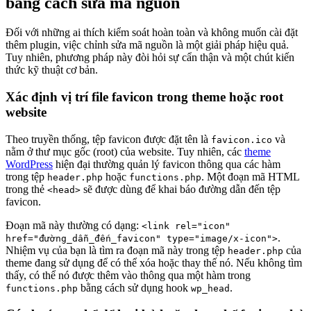
bằng cách sửa mã nguồn
Đối với những ai thích kiểm soát hoàn toàn và không muốn cài đặt
thêm plugin, việc chỉnh sửa mã nguồn là một giải pháp hiệu quả.
Tuy nhiên, phương pháp này đòi hỏi sự cẩn thận và một chút kiến
thức kỹ thuật cơ bản.
Xác định vị trí file favicon trong theme hoặc root
website
Theo truyền thống, tệp favicon được đặt tên là
và
favicon.ico
nằm ở thư mục gốc (root) của website. Tuy nhiên, các
theme
WordPress
hiện đại thường quản lý favicon thông qua các hàm
trong tệp
hoặc
. Một đoạn mã HTML
header.php
functions.php
trong thẻ
sẽ được dùng để khai báo đường dẫn đến tệp
<head>
favicon.
Đoạn mã này thường có dạng:
<link rel="icon"
.
href="đường_dẫn_đến_favicon" type="image/x-icon">
Nhiệm vụ của bạn là tìm ra đoạn mã này trong tệp
của
header.php
theme đang sử dụng để có thể xóa hoặc thay thế nó. Nếu không tìm
thấy, có thể nó được thêm vào thông qua một hàm trong
bằng cách sử dụng hook
.
functions.php
wp_head