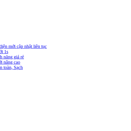
diện mới cập nhật liên tục
ới 1s
h năng giá rẻ
ới nâng cao
n toàn, Sạch