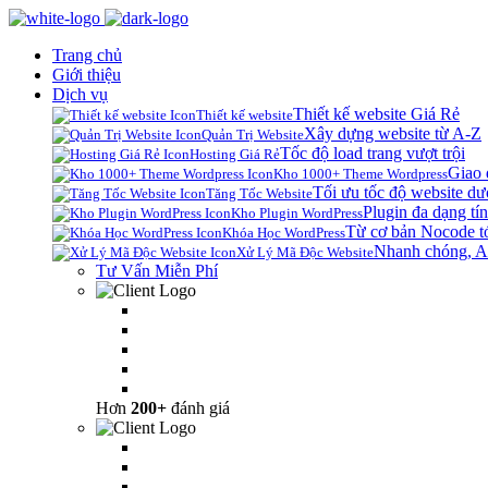
Trang chủ
Giới thiệu
Dịch vụ
Thiết kế website Giá Rẻ
Thiết kế website
Xây dựng website từ A-Z
Quản Trị Website
Tốc độ load trang vượt trội
Hosting Giá Rẻ
Giao 
Kho 1000+ Theme Wordpress
Tối ưu tốc độ website dư
Tăng Tốc Website
Plugin đa dạng tín
Kho Plugin WordPress
Từ cơ bản Nocode t
Khóa Học WordPress
Nhanh chóng, A
Xử Lý Mã Độc Website
Tư Vấn Miễn Phí
Hơn
200+
đánh giá