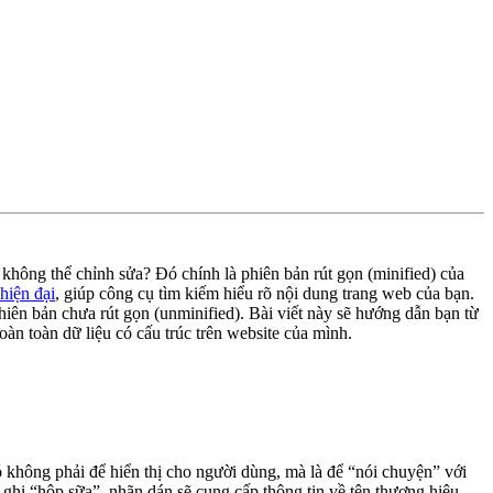
không thể chỉnh sửa? Đó chính là phiên bản rút gọn (minified) của
hiện đại
, giúp công cụ tìm kiếm hiểu rõ nội dung trang web của bạn.
hiên bản chưa rút gọn (unminified). Bài viết này sẽ hướng dẫn bạn từ
n toàn dữ liệu có cấu trúc trên website của mình.
 không phải để hiển thị cho người dùng, mà là để “nói chuyện” với
ghi “hộp sữa”, nhãn dán sẽ cung cấp thông tin về tên thương hiệu,