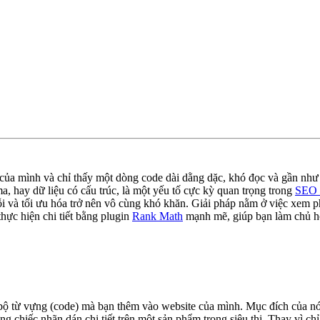
 của mình và chỉ thấy một dòng code dài dằng dặc, khó đọc và gần như 
 hay dữ liệu có cấu trúc, là một yếu tố cực kỳ quan trọng trong
SEO 
ỗi và tối ưu hóa trở nên vô cùng khó khăn. Giải pháp nằm ở việc xem p
hực hiện chi tiết bằng plugin
Rank Math
mạnh mẽ, giúp bạn làm chủ hoà
 bộ từ vựng (code) mà bạn thêm vào website của mình. Mục đích của nó
hiếc nhãn dán chi tiết trên một sản phẩm trong siêu thị. Thay vì chỉ 