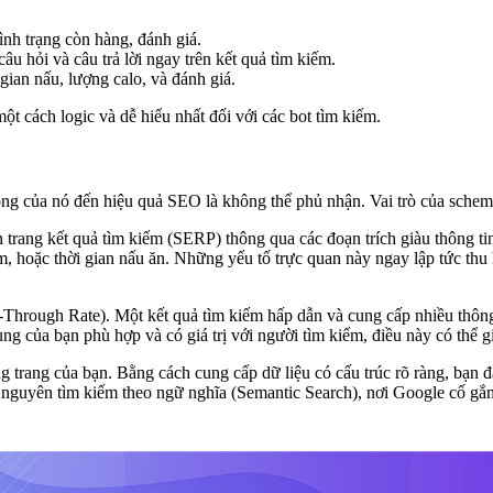
ình trạng còn hàng, đánh giá.
âu hỏi và câu trả lời ngay trên kết quả tìm kiếm.
gian nấu, lượng calo, và đánh giá.
t cách logic và dễ hiểu nhất đối với các bot tìm kiếm.
g của nó đến hiệu quả SEO là không thể phủ nhận. Vai trò của schema t
 trang kết quả tìm kiếm (SERP) thông qua các đoạn trích giàu thông tin
m, hoặc thời gian nấu ăn. Những yếu tố trực quan này ngay lập tức thu h
ck-Through Rate). Một kết quả tìm kiếm hấp dẫn và cung cấp nhiều thô
g của bạn phù hợp và có giá trị với người tìm kiếm, điều này có thể giá
trang của bạn. Bằng cách cung cấp dữ liệu có cấu trúc rõ ràng, bạn đ
 nguyên tìm kiếm theo ngữ nghĩa (Semantic Search), nơi Google cố gắn