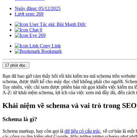
Ngày đăng: 05/12/2025
Lượt xem: 269
Tác giả: Bùi Mạnh Đức
0
269
Copy Link
Bookmark
17 phút
đọc.
Bạn đã bao giờ cảm thấy bối rối khi kiểm tra mã schema trên website
schema, được thiết kế cho máy đọc chứ không phải cho người. Schema,
Tuy nhiên, việc chỉ xem được phiên bản rút gọn khiến việc kiểm tra l
A-Z: từ khái niệm schema, lợi ích của việc xem mã đầy đủ, đến cách t
Khái niệm về schema và vai trò trong SEO
Schema là gì?
Schema markup, hay còn gọi là
dữ liệu có cấu trúc
, về cơ bản là một
các công cụ tìm kiếm như Google. Hãy tưởng tượng schema như những c