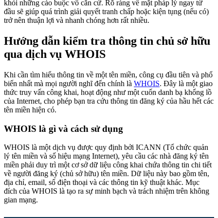
khỏi những cáo buộc vô căn cứ. Rõ ràng về mặt pháp lý ngay từ
đầu sẽ giúp quá trình giải quyết tranh chấp hoặc kiện tụng (nếu có)
trở nên thuận lợi và nhanh chóng hơn rất nhiều.
Hướng dẫn kiểm tra thông tin chủ sở hữu
qua dịch vụ WHOIS
Khi cần tìm hiểu thông tin về một tên miền, công cụ đầu tiên và phổ
biến nhất mà mọi người nghĩ đến chính là
WHOIS
. Đây là một giao
thức truy vấn công khai, hoạt động như một cuốn danh bạ khổng lồ
của Internet, cho phép bạn tra cứu thông tin đăng ký của hầu hết các
tên miền hiện có.
WHOIS là gì và cách sử dụng
WHOIS là một dịch vụ được quy định bởi ICANN (Tổ chức quản
lý tên miền và số hiệu mạng Internet), yêu cầu các nhà đăng ký tên
miền phải duy trì một cơ sở dữ liệu công khai chứa thông tin chi tiết
về người đăng ký (chủ sở hữu) tên miền. Dữ liệu này bao gồm tên,
địa chỉ, email, số điện thoại và các thông tin kỹ thuật khác. Mục
đích của WHOIS là tạo ra sự minh bạch và trách nhiệm trên không
gian mạng.