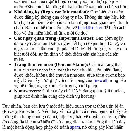
số điện thoại của người hoặc công ty sở hữu hợp pháp tên
miền. Đây chính là thông tin bạn cần để xác minh chủ sở hữu.
Nhà đăng ký (Registrar Information):
Cho biết tên miền
được đăng ký thông qua công ty nào. Thông tin này hữu ích
khi bạn cần liên hệ để báo cáo lạm dụng hoặc giải quyết tranh
chấp. Bạn có thể tìm hiểu thêm về
blacklist là gì
để biết cách
bảo vệ tên miền khỏi những mối đe dọa.
Các ngày quan trọng (Important Dates):
Bao gồm ngày
đăng ký (Creation Date), ngày hết hạn (Expiration Date), và
ngày cập nhật lần cuối (Updated Date). Những ngày này cho
biết tuổi đời, sự ổn định và thời điểm cần gia hạn của tên
miền.
Trạng thái tên miền (Domain Status):
Các mã trạng thái
như
cho biết tên miền đang
clientTransferProhibited
được khóa, không thể chuyển nhượng, giúp tăng cường bảo
mật. Điều này tương tự với chức năng của
firewall
trong bảo
vệ hệ thống mạng khỏi các truy cập trái phép.
Nameservers:
Chỉ ra máy chủ DNS đang quản lý tên miền,
giúp xác định nhà cung cấp dịch vụ hosting.
Tuy nhiên, bạn cần lưu ý một dấu hiệu quan trọng: thông tin bị ẩn
(Privacy Protection). Nếu thay vì thông tin cá nhân, bạn chỉ thấy các
thông tin chung chung của một dịch vụ bảo vệ quyền riêng tư, điều
đó có nghĩa là chủ sở hữu đã sử dụng dịch vụ ẩn thông tin. Dù đây
là một hành động hợp pháp để tránh
spam
, nó cũng gây khó khăn