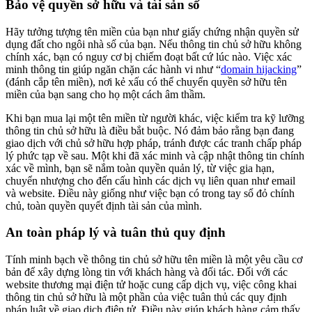
Bảo vệ quyền sở hữu và tài sản số
Hãy tưởng tượng tên miền của bạn như giấy chứng nhận quyền sử
dụng đất cho ngôi nhà số của bạn. Nếu thông tin chủ sở hữu không
chính xác, bạn có nguy cơ bị chiếm đoạt bất cứ lúc nào. Việc xác
minh thông tin giúp ngăn chặn các hành vi như “
domain hijacking
”
(đánh cắp tên miền), nơi kẻ xấu có thể chuyển quyền sở hữu tên
miền của bạn sang cho họ một cách âm thầm.
Khi bạn mua lại một tên miền từ người khác, việc kiểm tra kỹ lưỡng
thông tin chủ sở hữu là điều bắt buộc. Nó đảm bảo rằng bạn đang
giao dịch với chủ sở hữu hợp pháp, tránh được các tranh chấp pháp
lý phức tạp về sau. Một khi đã xác minh và cập nhật thông tin chính
xác về mình, bạn sẽ nắm toàn quyền quản lý, từ việc gia hạn,
chuyển nhượng cho đến cấu hình các dịch vụ liên quan như email
và website. Điều này giống như việc bạn có trong tay sổ đỏ chính
chủ, toàn quyền quyết định tài sản của mình.
An toàn pháp lý và tuân thủ quy định
Tính minh bạch về thông tin chủ sở hữu tên miền là một yêu cầu cơ
bản để xây dựng lòng tin với khách hàng và đối tác. Đối với các
website thương mại điện tử hoặc cung cấp dịch vụ, việc công khai
thông tin chủ sở hữu là một phần của việc tuân thủ các quy định
pháp luật về giao dịch điện tử. Điều này giúp khách hàng cảm thấy