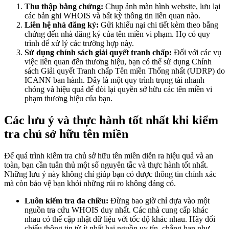
Thu thập bằng chứng:
Chụp ảnh màn hình website, lưu lại
các bản ghi WHOIS và bất kỳ thông tin liên quan nào.
Liên hệ nhà đăng ký:
Gửi khiếu nại chi tiết kèm theo bằng
chứng đến nhà đăng ký của tên miền vi phạm. Họ có quy
trình để xử lý các trường hợp này.
Sử dụng chính sách giải quyết tranh chấp:
Đối với các vụ
việc liên quan đến thương hiệu, bạn có thể sử dụng Chính
sách Giải quyết Tranh chấp Tên miền Thống nhất (UDRP) do
ICANN ban hành. Đây là một quy trình trọng tài nhanh
chóng và hiệu quả để đòi lại quyền sở hữu các tên miền vi
phạm thương hiệu của bạn.
Các lưu ý và thực hành tốt nhất khi kiểm
tra chủ sở hữu tên miền
Để quá trình kiểm tra chủ sở hữu tên miền diễn ra hiệu quả và an
toàn, bạn cần tuân thủ một số nguyên tắc và thực hành tốt nhất.
Những lưu ý này không chỉ giúp bạn có được thông tin chính xác
mà còn bảo vệ bạn khỏi những rủi ro không đáng có.
Luôn kiểm tra đa chiều:
Đừng bao giờ chỉ dựa vào một
nguồn tra cứu WHOIS duy nhất. Các nhà cung cấp khác
nhau có thể cập nhật dữ liệu với tốc độ khác nhau. Hãy đối
chiếu thông tin từ ít nhất hai nguồn uy tín, chẳng hạn như