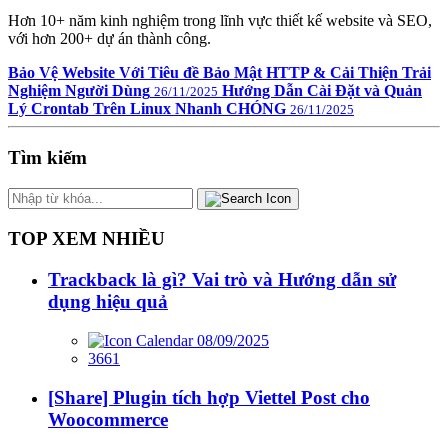
Hơn 10+ năm kinh nghiệm trong lĩnh vực thiết kế website và SEO,
với hơn 200+ dự án thành công.
Bảo Vệ Website Với Tiêu đề Bảo Mật HTTP & Cải Thiện Trải
Nghiệm Người Dùng
Hướng Dẫn Cài Đặt và Quản
26/11/2025
Lý Crontab Trên Linux Nhanh CHÓNG
26/11/2025
Tìm kiếm
TOP XEM NHIỀU
Trackback là gì? Vai trò và Hướng dẫn sử
dụng hiệu quả
08/09/2025
3661
[Share] Plugin tích hợp Viettel Post cho
Woocommerce