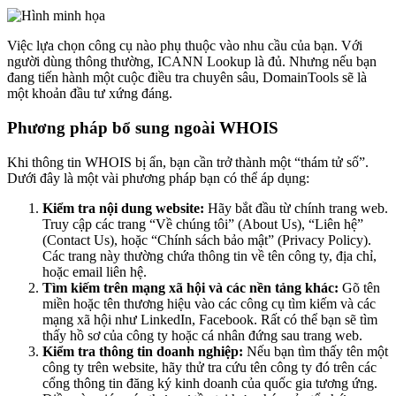
Việc lựa chọn công cụ nào phụ thuộc vào nhu cầu của bạn. Với
người dùng thông thường, ICANN Lookup là đủ. Nhưng nếu bạn
đang tiến hành một cuộc điều tra chuyên sâu, DomainTools sẽ là
một khoản đầu tư xứng đáng.
Phương pháp bổ sung ngoài WHOIS
Khi thông tin WHOIS bị ẩn, bạn cần trở thành một “thám tử số”.
Dưới đây là một vài phương pháp bạn có thể áp dụng:
Kiểm tra nội dung website:
Hãy bắt đầu từ chính trang web.
Truy cập các trang “Về chúng tôi” (About Us), “Liên hệ”
(Contact Us), hoặc “Chính sách bảo mật” (Privacy Policy).
Các trang này thường chứa thông tin về tên công ty, địa chỉ,
hoặc email liên hệ.
Tìm kiếm trên mạng xã hội và các nền tảng khác:
Gõ tên
miền hoặc tên thương hiệu vào các công cụ tìm kiếm và các
mạng xã hội như LinkedIn, Facebook. Rất có thể bạn sẽ tìm
thấy hồ sơ của công ty hoặc cá nhân đứng sau trang web.
Kiểm tra thông tin doanh nghiệp:
Nếu bạn tìm thấy tên một
công ty trên website, hãy thử tra cứu tên công ty đó trên các
cổng thông tin đăng ký kinh doanh của quốc gia tương ứng.