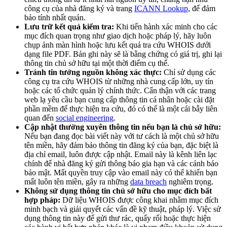
công cụ của nhà đăng ký và trang
ICANN Lookup
, để đảm
bảo tính nhất quán.
Lưu trữ kết quả kiểm tra:
Khi tiến hành xác minh cho các
mục đích quan trọng như giao dịch hoặc pháp lý, hãy luôn
chụp ảnh màn hình hoặc lưu kết quả tra cứu WHOIS dưới
dạng file PDF. Bản ghi này sẽ là bằng chứng có giá trị, ghi lại
thông tin chủ sở hữu tại một thời điểm cụ thể.
Tránh tin tưởng nguồn không xác thực:
Chỉ sử dụng các
công cụ tra cứu WHOIS từ những nhà cung cấp lớn, uy tín
hoặc các tổ chức quản lý chính thức. Cẩn thận với các trang
web lạ yêu cầu bạn cung cấp thông tin cá nhân hoặc cài đặt
phần mềm để thực hiện tra cứu, đó có thể là một cái bẫy liên
quan đến
social engineering
.
Cập nhật thường xuyên thông tin nếu bạn là chủ sở hữu:
Nếu bạn đang đọc bài viết này với tư cách là một chủ sở hữu
tên miền, hãy đảm bảo thông tin đăng ký của bạn, đặc biệt là
địa chỉ email, luôn được cập nhật. Email này là kênh liên lạc
chính để nhà đăng ký gửi thông báo gia hạn và các cảnh báo
bảo mật. Mất quyền truy cập vào email này có thể khiến bạn
mất luôn tên miền, gây ra những
data breach
nghiêm trọng.
Không sử dụng thông tin chủ sở hữu cho mục đích bất
hợp pháp:
Dữ liệu WHOIS được công khai nhằm mục đích
minh bạch và giải quyết các vấn đề kỹ thuật, pháp lý. Việc sử
dụng thông tin này để gửi thư rác, quấy rối hoặc thực hiện