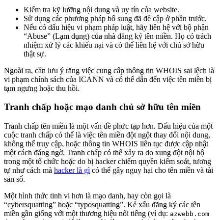
Kiểm tra kỹ lưỡng nội dung và uy tín của website.
Sử dụng các phương pháp bổ sung đã đề cập ở phần trước.
Nếu có dấu hiệu vi phạm pháp luật, hãy liên hệ với bộ phận
“Abuse” (Lạm dụng) của nhà đăng ký tên miền. Họ có trách
nhiệm xử lý các khiếu nại và có thể liên hệ với chủ sở hữu
thật sự.
Ngoài ra, cần lưu ý rằng việc cung cấp thông tin WHOIS sai lệch là
vi phạm chính sách của ICANN và có thể dẫn đến việc tên miền bị
tạm ngưng hoặc thu hồi.
Tranh chấp hoặc mạo danh chủ sở hữu tên miền
Tranh chấp tên miền là một vấn đề phức tạp hơn. Dấu hiệu của một
cuộc tranh chấp có thể là việc tên miền đột ngột thay đổi nội dung,
không thể truy cập, hoặc thông tin WHOIS liên tục được cập nhật
một cách đáng ngờ. Tranh chấp có thể xảy ra do xung đột nội bộ
trong một tổ chức hoặc do bị hacker chiếm quyền kiểm soát, tương
tự như cách mà
hacker là gì
có thể gây nguy hại cho tên miền và tài
sản số.
Một hình thức tinh vi hơn là mạo danh, hay còn gọi là
“cybersquatting” hoặc “typosquatting”. Kẻ xấu đăng ký các tên
miền gần giống với một thương hiệu nổi tiếng (ví dụ:
azwebb.com