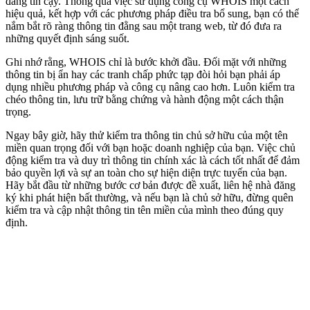
đáng tin cậy. Thông qua việc sử dụng công cụ WHOIS một cách
hiệu quả, kết hợp với các phương pháp điều tra bổ sung, bạn có thể
nắm bắt rõ ràng thông tin đằng sau một trang web, từ đó đưa ra
những quyết định sáng suốt.
Ghi nhớ rằng, WHOIS chỉ là bước khởi đầu. Đối mặt với những
thông tin bị ẩn hay các tranh chấp phức tạp đòi hỏi bạn phải áp
dụng nhiều phương pháp và công cụ nâng cao hơn. Luôn kiểm tra
chéo thông tin, lưu trữ bằng chứng và hành động một cách thận
trọng.
Ngay bây giờ, hãy thử kiểm tra thông tin chủ sở hữu của một tên
miền quan trọng đối với bạn hoặc doanh nghiệp của bạn. Việc chủ
động kiểm tra và duy trì thông tin chính xác là cách tốt nhất để đảm
bảo quyền lợi và sự an toàn cho sự hiện diện trực tuyến của bạn.
Hãy bắt đầu từ những bước cơ bản được đề xuất, liên hệ nhà đăng
ký khi phát hiện bất thường, và nếu bạn là chủ sở hữu, đừng quên
kiểm tra và cập nhật thông tin tên miền của mình theo đúng quy
định.