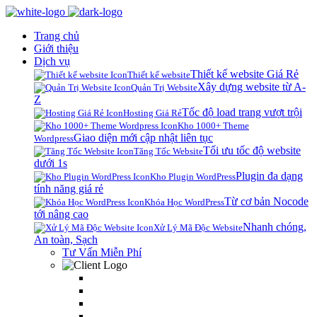
Trang chủ
Giới thiệu
Dịch vụ
Thiết kế website Giá Rẻ
Thiết kế website
Xây dựng website từ A-
Quản Trị Website
Z
Tốc độ load trang vượt trội
Hosting Giá Rẻ
Kho 1000+ Theme
Giao diện mới cập nhật liên tục
Wordpress
Tối ưu tốc độ website
Tăng Tốc Website
dưới 1s
Plugin đa dạng
Kho Plugin WordPress
tính năng giá rẻ
Từ cơ bản Nocode
Khóa Học WordPress
tới nâng cao
Nhanh chóng,
Xử Lý Mã Độc Website
An toàn, Sạch
Tư Vấn Miễn Phí