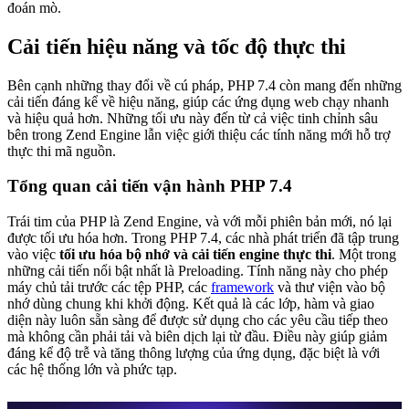
đoán mò.
Cải tiến hiệu năng và tốc độ thực thi
Bên cạnh những thay đổi về cú pháp, PHP 7.4 còn mang đến những
cải tiến đáng kể về hiệu năng, giúp các ứng dụng web chạy nhanh
và hiệu quả hơn. Những tối ưu này đến từ cả việc tinh chỉnh sâu
bên trong Zend Engine lẫn việc giới thiệu các tính năng mới hỗ trợ
thực thi mã nguồn.
Tổng quan cải tiến vận hành PHP 7.4
Trái tim của PHP là Zend Engine, và với mỗi phiên bản mới, nó lại
được tối ưu hóa hơn. Trong PHP 7.4, các nhà phát triển đã tập trung
vào việc
tối ưu hóa bộ nhớ và cải tiến engine thực thi
. Một trong
những cải tiến nổi bật nhất là Preloading. Tính năng này cho phép
máy chủ tải trước các tệp PHP, các
framework
và thư viện vào bộ
nhớ dùng chung khi khởi động. Kết quả là các lớp, hàm và giao
diện này luôn sẵn sàng để được sử dụng cho các yêu cầu tiếp theo
mà không cần phải tải và biên dịch lại từ đầu. Điều này giúp giảm
đáng kể độ trễ và tăng thông lượng của ứng dụng, đặc biệt là với
các hệ thống lớn và phức tạp.