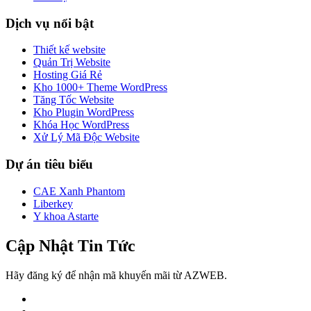
Dịch vụ nổi bật
Thiết kế website
Quản Trị Website
Hosting Giá Rẻ
Kho 1000+ Theme WordPress
Tăng Tốc Website
Kho Plugin WordPress
Khóa Học WordPress
Xử Lý Mã Độc Website
Dự án tiêu biểu
CAE Xanh Phantom
Liberkey
Y khoa Astarte
Cập Nhật Tin Tức
Hãy đăng ký để nhận mã khuyến mãi từ AZWEB.