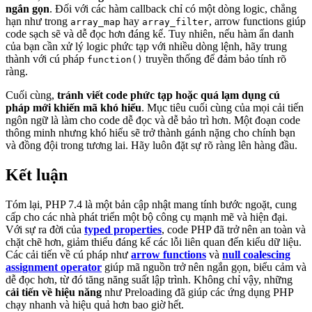
ngắn gọn
. Đối với các hàm callback chỉ có một dòng logic, chẳng
hạn như trong
hay
, arrow functions giúp
array_map
array_filter
code sạch sẽ và dễ đọc hơn đáng kể. Tuy nhiên, nếu hàm ẩn danh
của bạn cần xử lý logic phức tạp với nhiều dòng lệnh, hãy trung
thành với cú pháp
truyền thống để đảm bảo tính rõ
function()
ràng.
Cuối cùng,
tránh viết code phức tạp hoặc quá lạm dụng cú
pháp mới khiến mã khó hiểu
. Mục tiêu cuối cùng của mọi cải tiến
ngôn ngữ là làm cho code dễ đọc và dễ bảo trì hơn. Một đoạn code
thông minh nhưng khó hiểu sẽ trở thành gánh nặng cho chính bạn
và đồng đội trong tương lai. Hãy luôn đặt sự rõ ràng lên hàng đầu.
Kết luận
Tóm lại, PHP 7.4 là một bản cập nhật mang tính bước ngoặt, cung
cấp cho các nhà phát triển một bộ công cụ mạnh mẽ và hiện đại.
Với sự ra đời của
typed properties
, code PHP đã trở nên an toàn và
chặt chẽ hơn, giảm thiểu đáng kể các lỗi liên quan đến kiểu dữ liệu.
Các cải tiến về cú pháp như
arrow functions
và
null coalescing
assignment operator
giúp mã nguồn trở nên ngắn gọn, biểu cảm và
dễ đọc hơn, từ đó tăng năng suất lập trình. Không chỉ vậy, những
cải tiến về hiệu năng
như Preloading đã giúp các ứng dụng PHP
chạy nhanh và hiệu quả hơn bao giờ hết.