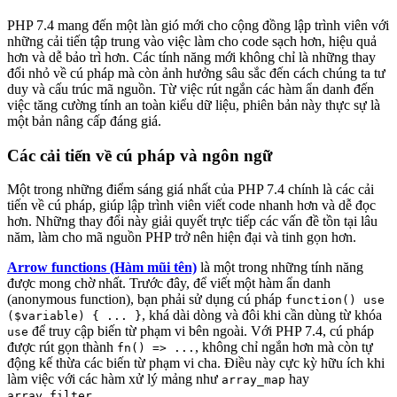
PHP 7.4 mang đến một làn gió mới cho cộng đồng lập trình viên với
những cải tiến tập trung vào việc làm cho code sạch hơn, hiệu quả
hơn và dễ bảo trì hơn. Các tính năng mới không chỉ là những thay
đổi nhỏ về cú pháp mà còn ảnh hưởng sâu sắc đến cách chúng ta tư
duy và cấu trúc mã nguồn. Từ việc rút ngắn các hàm ẩn danh đến
việc tăng cường tính an toàn kiểu dữ liệu, phiên bản này thực sự là
một bản nâng cấp đáng giá.
Các cải tiến về cú pháp và ngôn ngữ
Một trong những điểm sáng giá nhất của PHP 7.4 chính là các cải
tiến về cú pháp, giúp lập trình viên viết code nhanh hơn và dễ đọc
hơn. Những thay đổi này giải quyết trực tiếp các vấn đề tồn tại lâu
năm, làm cho mã nguồn PHP trở nên hiện đại và tinh gọn hơn.
Arrow functions (Hàm mũi tên)
là một trong những tính năng
được mong chờ nhất. Trước đây, để viết một hàm ẩn danh
(anonymous function), bạn phải sử dụng cú pháp
function() use
, khá dài dòng và đôi khi cần dùng từ khóa
($variable) { ... }
để truy cập biến từ phạm vi bên ngoài. Với PHP 7.4, cú pháp
use
được rút gọn thành
, không chỉ ngắn hơn mà còn tự
fn() => ...
động kế thừa các biến từ phạm vi cha. Điều này cực kỳ hữu ích khi
làm việc với các hàm xử lý mảng như
hay
array_map
.
array_filter