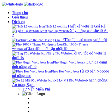
Trang chủ
Giới thiệu
Dịch vụ
Thiết kế website Giá Rẻ
Thiết kế website
Xây dựng website từ A-
Quản Trị Website
Z
Tốc độ load trang vượt trội
Hosting Giá Rẻ
Kho 1000+ Theme
Giao diện mới cập nhật liên tục
Wordpress
Tối ưu tốc độ website
Tăng Tốc Website
dưới 1s
Plugin đa dạng
Kho Plugin WordPress
tính năng giá rẻ
Từ cơ bản Nocode
Khóa Học WordPress
tới nâng cao
Nhanh chóng,
Xử Lý Mã Độc Website
An toàn, Sạch
Tư Vấn Miễn Phí