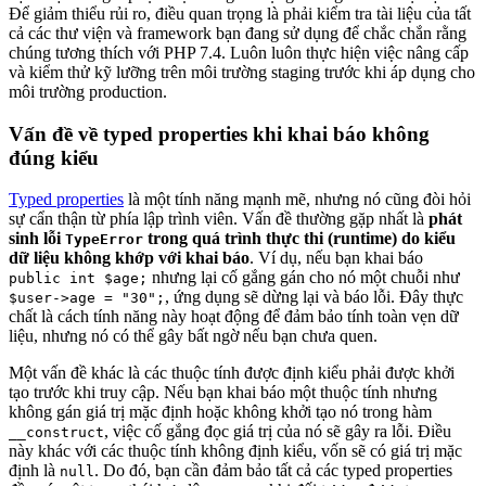
Để giảm thiểu rủi ro, điều quan trọng là phải kiểm tra tài liệu của tất
cả các thư viện và framework bạn đang sử dụng để chắc chắn rằng
chúng tương thích với PHP 7.4. Luôn luôn thực hiện việc nâng cấp
và kiểm thử kỹ lưỡng trên môi trường staging trước khi áp dụng cho
môi trường production.
Vấn đề về typed properties khi khai báo không
đúng kiểu
Typed properties
là một tính năng mạnh mẽ, nhưng nó cũng đòi hỏi
sự cẩn thận từ phía lập trình viên. Vấn đề thường gặp nhất là
phát
sinh lỗi
trong quá trình thực thi (runtime) do kiểu
TypeError
dữ liệu không khớp với khai báo
. Ví dụ, nếu bạn khai báo
nhưng lại cố gắng gán cho nó một chuỗi như
public int $age;
, ứng dụng sẽ dừng lại và báo lỗi. Đây thực
$user->age = "30";
chất là cách tính năng này hoạt động để đảm bảo tính toàn vẹn dữ
liệu, nhưng nó có thể gây bất ngờ nếu bạn chưa quen.
Một vấn đề khác là các thuộc tính được định kiểu phải được khởi
tạo trước khi truy cập. Nếu bạn khai báo một thuộc tính nhưng
không gán giá trị mặc định hoặc không khởi tạo nó trong hàm
, việc cố gắng đọc giá trị của nó sẽ gây ra lỗi. Điều
__construct
này khác với các thuộc tính không định kiểu, vốn sẽ có giá trị mặc
định là
. Do đó, bạn cần đảm bảo tất cả các typed properties
null