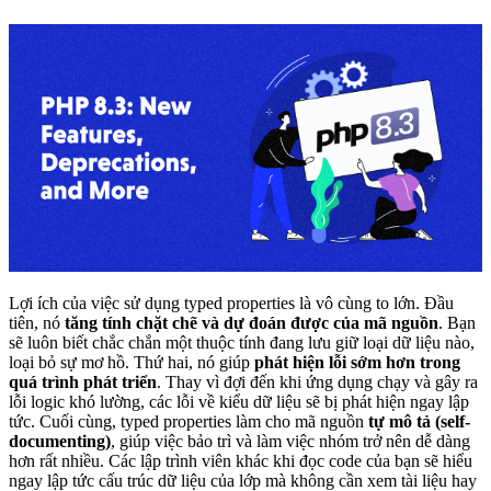
Lợi ích của việc sử dụng typed properties là vô cùng to lớn. Đầu
tiên, nó
tăng tính chặt chẽ và dự đoán được của mã nguồn
. Bạn
sẽ luôn biết chắc chắn một thuộc tính đang lưu giữ loại dữ liệu nào,
loại bỏ sự mơ hồ. Thứ hai, nó giúp
phát hiện lỗi sớm hơn trong
quá trình phát triển
. Thay vì đợi đến khi ứng dụng chạy và gây ra
lỗi logic khó lường, các lỗi về kiểu dữ liệu sẽ bị phát hiện ngay lập
tức. Cuối cùng, typed properties làm cho mã nguồn
tự mô tả (self-
documenting)
, giúp việc bảo trì và làm việc nhóm trở nên dễ dàng
hơn rất nhiều. Các lập trình viên khác khi đọc code của bạn sẽ hiểu
ngay lập tức cấu trúc dữ liệu của lớp mà không cần xem tài liệu hay