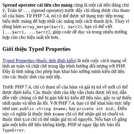
Spread operator cải tiến cho mảng
cũng là một cải tiến đáng chú
ý. Toán tử
(spread operator) trước đây chỉ dùng được cho tham
...
số của hàm. Từ PHP 7.4, nó có thể được sử dụng trực tiếp trong
biểu thức mảng để hợp nhất các mảng một cách thanh lịch. Thay vì
dùng hàm
, bạn có thể viết
array_merge($arr1, $arr2)
, giúp code dễ đọc và trong nhiều trường
[...$arr1, ...$arr2]
hợp còn cho hiệu suất tốt hơn.
Giới thiệu Typed Properties
Typed Properties (thuộc tính định kiểu)
là một cuộc cách mạng về
tính an toàn và chặt chẽ trong lập trình hướng đối tượng với PHP.
Đây là tính năng cho phép bạn khai báo tường minh kiểu dữ liệu
cho các thuộc tính của một lớp.
Trước PHP 7.4, chỉ có tham số của hàm và giá trị trả về mới có thể
được định kiểu. Các thuộc tính của lớp vẫn chưa được hỗ trợ, dẫn
đến việc chúng có thể bị gán bất kỳ kiểu dữ liệu nào, gây ra sự thiếu
nhất quán và tiềm ẩn lỗi. Với PHP 7.4, bạn có thể khai báo trực tiếp
như sau:
hay
. Điều
public string $name;
private int $id;
này có nghĩa là thuộc tính
chỉ có thể nhận giá trị chuỗi và
$name
thuộc tính
chỉ có thể nhận giá trị số nguyên. Nếu bạn cố gắng
$id
gán một kiểu dữ liệu không khớp, PHP sẽ ngay lập tức báo lỗi
.
TypeError