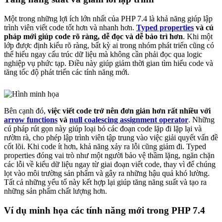
Một trong những lợi ích lớn nhất của PHP 7.4 là khả năng giúp lập
trình viên viết code tốt hơn và nhanh hơn.
Typed properties
và cú
pháp mới giúp code rõ ràng, dễ đọc và dễ bảo trì hơn
. Khi một
lớp được định kiểu rõ ràng, bất kỳ ai trong nhóm phát triển cũng có
thể hiểu ngay cấu trúc dữ liệu mà không cần phải đọc qua logic
nghiệp vụ phức tạp. Điều này giúp giảm thời gian tìm hiểu code và
tăng tốc độ phát triển các tính năng mới.
Bên cạnh đó,
việc viết code trở nên đơn giản hơn rất nhiều với
arrow functions
và
null coalescing assignment operator
. Những
cú pháp rút gọn này giúp loại bỏ các đoạn code lặp đi lặp lại và
rườm rà, cho phép lập trình viên tập trung vào việc giải quyết vấn đề
cốt lõi. Khi code ít hơn, khả năng xảy ra lỗi cũng giảm đi. Typed
properties đóng vai trò như một người bảo vệ thầm lặng, ngăn chặn
các lỗi về kiểu dữ liệu ngay từ giai đoạn viết code, thay vì để chúng
lọt vào môi trường sản phẩm và gây ra những hậu quả khó lường.
Tất cả những yếu tố này kết hợp lại giúp tăng năng suất và tạo ra
những sản phẩm chất lượng hơn.
Ví dụ minh họa các tính năng mới trong PHP 7.4