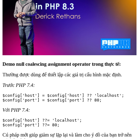
Demo null coalescing assignment operator trong thực tế:
Thường được dùng để thiết lập các giá trị cấu hình mặc định.
Trước PHP 7.4:
$config['host'] = $config['host'] ?? 'localhost';

Với PHP 7.4:
$config['host'] ??= 'localhost';

Cú pháp mới giúp giảm sự lặp lại và làm cho ý đồ của bạn trở nên