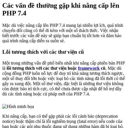
Các vấn đề thường gặp khi nâng cấp lên
PHP 7.4
Mặc dù việc nâng cấp lên PHP 7.4 mang lại nhiều lợi ích, quá trình
chuyển đổi cũng có thể đi kèm với một số thách thức. Việc nhận
biết trước các vấn đề này sẽ giúp bạn chuẩn bị tốt hơn và đảm bảo
quá trình nâng cấp diễn ra suôn sẻ.
Lỗi tương thích với các thư viện cũ
Một trong những vấn đề phổ biến nhất khi nâng cấp phiên bản PHP
là
lỗi tương thích với các thư viện hoặc
framework
cũ
. Mặc dù
cộng đồng PHP luôn nỗ lực để duy trì khả năng tương thích ngược,
một số thay đổi lớn hoặc việc loại bỏ các tính năng đã lỗi thời có thể
gây ra xung đột. Một số thư viện, đặc biệt là những thư viện không
còn được bảo trì tích cực, có thể chưa được cập nhật để hỗ trợ đầy
đủ các tính năng hoặc cú pháp mới của PHP 7.4.
Khi nâng cấp, bạn có thể gặp phải các lỗi cảnh báo (deprecation
notice) hoặc thậm chí là lỗi nghiêm trọng (fatal error) nếu code của
bạn hoặc các gói phụ thuộc đang sử dụng những hàm đã bị loại bỏ.