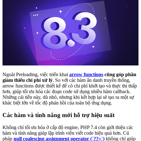
Ngoài Preloading, việc triển khai
arrow functions
cũng góp phần
giảm thiểu chi phí xử lý
. So với các hàm ẩn danh truyền thống,
arrow functions được thiết kế để có chi phí khởi tạo và thực thi thấp
hơn, giúp tối ưu hóa các đoạn code sử dụng nhiều hàm callback.
Những cải tiến này, dù nhỏ, nhưng khi kết hợp lại sẽ tạo ra một sự
khác biệt lớn về tốc độ phản hồi của toàn bộ ứng dụng.
Các hàm và tính năng mới hỗ trợ hiệu suất
Không chỉ tối ưu hóa ở cấp độ engine, PHP 7.4 còn giới thiệu các
hàm và tính năng giúp lập trình viên viết code hiệu quả hơn. Cú
pháp
null coalescing assignment operator (`??=`)
không chỉ giúp