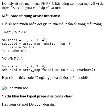
Để thấy rõ sức mạnh của PHP 7.4, hãy cùng xem qua một vài ví dụ
thực tế so sánh giữa cú pháp cũ và mới.
Mẫu code sử dụng arrow functions:
Giả sử bạn muốn nhân đôi giá trị của mỗi phần tử trong một mảng.
Trước PHP 7.4:
$numbers = [1, 2, 3, 4];

$doubled = array_map(function ($n) {

    return $n * 2;

Với PHP 7.4:
$numbers = [1, 2, 3, 4];

Bạn có thể thấy code đã ngắn gọn và dễ đọc hơn rất nhiều.
Ví dụ khai báo typed properties trong class:
Hãy xem xét một lớp
đơn giản.
User