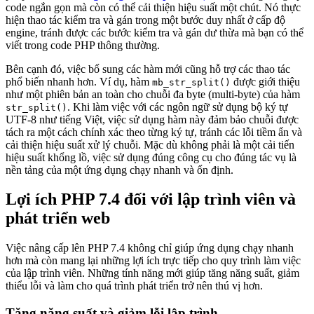
code ngắn gọn mà còn có thể cải thiện hiệu suất một chút. Nó thực
hiện thao tác kiểm tra và gán trong một bước duy nhất ở cấp độ
engine, tránh được các bước kiểm tra và gán dư thừa mà bạn có thể
viết trong code PHP thông thường.
Bên cạnh đó, việc bổ sung các hàm mới cũng hỗ trợ các thao tác
phổ biến nhanh hơn. Ví dụ, hàm
được giới thiệu
mb_str_split()
như một phiên bản an toàn cho chuỗi đa byte (multi-byte) của hàm
. Khi làm việc với các ngôn ngữ sử dụng bộ ký tự
str_split()
UTF-8 như tiếng Việt, việc sử dụng hàm này đảm bảo chuỗi được
tách ra một cách chính xác theo từng ký tự, tránh các lỗi tiềm ẩn và
cải thiện hiệu suất xử lý chuỗi. Mặc dù không phải là một cải tiến
hiệu suất khổng lồ, việc sử dụng đúng công cụ cho đúng tác vụ là
nền tảng của một ứng dụng chạy nhanh và ổn định.
Lợi ích PHP 7.4 đối với lập trình viên và
phát triển web
Việc nâng cấp lên PHP 7.4 không chỉ giúp ứng dụng chạy nhanh
hơn mà còn mang lại những lợi ích trực tiếp cho quy trình làm việc
của lập trình viên. Những tính năng mới giúp tăng năng suất, giảm
thiểu lỗi và làm cho quá trình phát triển trở nên thú vị hơn.
Tăng năng suất và giảm lỗi lập trình