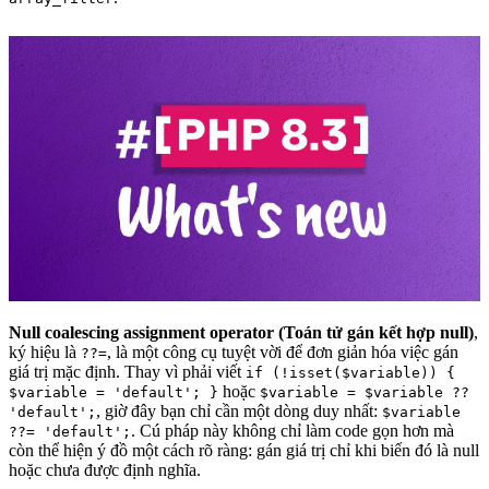
Null coalescing assignment operator (Toán tử gán kết hợp null)
,
ký hiệu là
, là một công cụ tuyệt vời để đơn giản hóa việc gán
??=
giá trị mặc định. Thay vì phải viết
if (!isset($variable)) {
hoặc
$variable = 'default'; }
$variable = $variable ??
, giờ đây bạn chỉ cần một dòng duy nhất:
'default';
$variable
. Cú pháp này không chỉ làm code gọn hơn mà
??= 'default';
còn thể hiện ý đồ một cách rõ ràng: gán giá trị chỉ khi biến đó là null
hoặc chưa được định nghĩa.