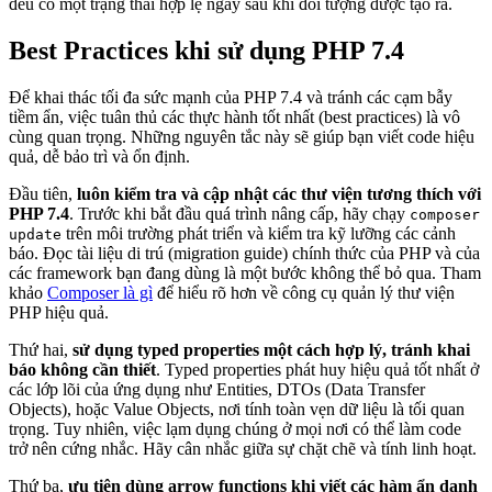
đều có một trạng thái hợp lệ ngay sau khi đối tượng được tạo ra.
Best Practices khi sử dụng PHP 7.4
Để khai thác tối đa sức mạnh của PHP 7.4 và tránh các cạm bẫy
tiềm ẩn, việc tuân thủ các thực hành tốt nhất (best practices) là vô
cùng quan trọng. Những nguyên tắc này sẽ giúp bạn viết code hiệu
quả, dễ bảo trì và ổn định.
Đầu tiên,
luôn kiểm tra và cập nhật các thư viện tương thích với
PHP 7.4
. Trước khi bắt đầu quá trình nâng cấp, hãy chạy
composer
trên môi trường phát triển và kiểm tra kỹ lưỡng các cảnh
update
báo. Đọc tài liệu di trú (migration guide) chính thức của PHP và của
các framework bạn đang dùng là một bước không thể bỏ qua. Tham
khảo
Composer là gì
để hiểu rõ hơn về công cụ quản lý thư viện
PHP hiệu quả.
Thứ hai,
sử dụng typed properties một cách hợp lý, tránh khai
báo không cần thiết
. Typed properties phát huy hiệu quả tốt nhất ở
các lớp lõi của ứng dụng như Entities, DTOs (Data Transfer
Objects), hoặc Value Objects, nơi tính toàn vẹn dữ liệu là tối quan
trọng. Tuy nhiên, việc lạm dụng chúng ở mọi nơi có thể làm code
trở nên cứng nhắc. Hãy cân nhắc giữa sự chặt chẽ và tính linh hoạt.
Thứ ba,
ưu tiên dùng arrow functions khi viết các hàm ẩn danh