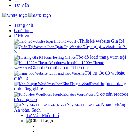
Tư Vấn
Trang chủ
Giới thiệu
Dịch vụ
Thiết kế website Giá Rẻ
Thiết kế website
Xây dựng website từ A-
Quản Trị Website
Z
Tốc độ load trang vượt trội
Hosting Giá Rẻ
Kho 1000+ Theme
Giao diện mới cập nhật liên tục
Wordpress
Tối ưu tốc độ website
Tăng Tốc Website
dưới 1s
Plugin đa dạng
Kho Plugin WordPress
tính năng giá rẻ
Từ cơ bản Nocode
Khóa Học WordPress
tới nâng cao
Nhanh chóng,
Xử Lý Mã Độc Website
An toàn, Sạch
Tư Vấn Miễn Phí