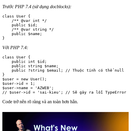
Trước PHP 7.4 (sử dụng docblocks):
class User {

    /** @var int */

    public $id;

    /** @var string */

    public $name;

Với PHP 7.4:
class User {

    public int $id;

    public string $name;

    public ?string $email; // Thuộc tính có thể null

}

$user = new User();

$user->id = 1;

$user->name = 'AZWEB';

Code trở nên rõ ràng và an toàn hơn hẳn.