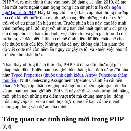
PHP 7.4, ra mắt chính thức vào ngày 28 tháng 11 năm 2019, đã tạo
nên một bước ngoặt quan trọng trong lịch sử phát triển của
ngôn
ngữ lập trình PHP
. Đây không chỉ là một bản cập nhật thông thường
mà còn là một bước tiến mạnh mẽ, mang đến những cải tiến vượt
trội về cả cú pháp lẫn hiệu năng. Trước phiên bản này, các lập trình
viên thường phải đối mặt với những hạn chế nhất định như cú pháp
dài dòng cho các hàm ẩn danh, việc kiểm tra và gán giá trị null còn
rườm rà, và đặc biệt là thiếu cơ chế định kiểu dữ liệu chặt chẽ cho
các thuộc tính của lớp. Những vấn đề này không chỉ làm giảm tốc
độ viết code mà còn tiềm ẩn nguy cơ gây ra lỗi và khiến việc bảo trì
trở nên khó khăn hơn.
Nhận thấy những thách thức đó, PHP 7.4 đã ra đời như một giải
pháp toàn diện. Phiên bản này giới thiệu hàng loạt tính năng đột phá
như
Typed Properties (thuộc tính định kiểu)
,
Arrow Functions (hàm
mũi tên)
, Null Coalescing Assignment Operator, và nhiều cải tiến
khác. Những cập nhật này giúp mã nguồn trở nên ngắn gọn, dễ đọc
và an toàn hơn bao giờ hết. Bài viết này sẽ đi sâu vào từng tính năng
mới, phân tích những ưu điểm vượt trội mà chúng mang lại, đồng
thời cung cấp các ví dụ minh họa trực quan để bạn có thể nhanh
chóng áp dụng vào dự án của mình.
Tổng quan các tính năng mới trong PHP
7.4