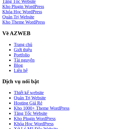
Tăng Tốc Website
Kho Plugin WordPress
Khóa Học WordPress
Quản Trị Website
Kho Theme WordPress
Về AZWEB
Trang chủ
Giới thiệu
Portfolio
Tài nguyên
Blog
Liên hệ
Dịch vụ nổi bật
Thiết kế website
Quản Trị Website
Hosting Giá Rẻ
Kho 1000+ Theme WordPress
Tăng Tốc Website
Kho Plugin WordPress
Khóa Học WordPress
Xử Lý Mã Độc Website