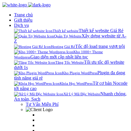
Trang chủ
Giới thiệu
Dịch vụ
Thiết kế website Giá Rẻ
Thiết kế website
Xây dựng website từ A-
Quản Trị Website
Z
Tốc độ load trang vượt trội
Hosting Giá Rẻ
Kho 1000+ Theme
Giao diện mới cập nhật liên tục
Wordpress
Tối ưu tốc độ website
Tăng Tốc Website
dưới 1s
Plugin đa dạng
Kho Plugin WordPress
tính năng giá rẻ
Từ cơ bản Nocode
Khóa Học WordPress
tới nâng cao
Nhanh chóng,
Xử Lý Mã Độc Website
An toàn, Sạch
Tư Vấn Miễn Phí