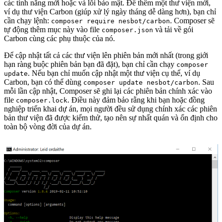
các tính năng mới hoặc vá lỗi bảo mật. Để thêm một thư viện mới,
ví dụ thư viện Carbon (giúp xử lý ngày tháng dễ dàng hơn), bạn chỉ
cần chạy lệnh:
. Composer sẽ
composer require nesbot/carbon
tự động thêm mục này vào file
và tải về gói
composer.json
Carbon cùng các phụ thuộc của nó.
Để cập nhật tất cả các thư viện lên phiên bản mới nhất (trong giới
hạn ràng buộc phiên bản bạn đã đặt), bạn chỉ cần chạy
composer
. Nếu bạn chỉ muốn cập nhật một thư viện cụ thể, ví dụ
update
Carbon, bạn có thể dùng
. Sau
composer update nesbot/carbon
mỗi lần cập nhật, Composer sẽ ghi lại các phiên bản chính xác vào
file
. Điều này đảm bảo rằng khi bạn hoặc đồng
composer.lock
nghiệp triển khai dự án, mọi người đều sử dụng chính xác các phiên
bản thư viện đã được kiểm thử, tạo nên sự nhất quán và ổn định cho
toàn bộ vòng đời của dự án.