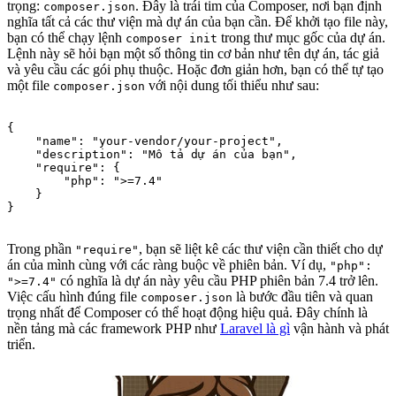
trọng:
. Đây là trái tim của Composer, nơi bạn định
composer.json
nghĩa tất cả các thư viện mà dự án của bạn cần. Để khởi tạo file này,
bạn có thể chạy lệnh
trong thư mục gốc của dự án.
composer init
Lệnh này sẽ hỏi bạn một số thông tin cơ bản như tên dự án, tác giả
và yêu cầu các gói phụ thuộc. Hoặc đơn giản hơn, bạn có thể tự tạo
một file
với nội dung tối thiểu như sau:
composer.json
{

    "name": "your-vendor/your-project",

    "description": "Mô tả dự án của bạn",

    "require": {

        "php": ">=7.4"

    }

Trong phần
, bạn sẽ liệt kê các thư viện cần thiết cho dự
"require"
án của mình cùng với các ràng buộc về phiên bản. Ví dụ,
"php":
có nghĩa là dự án này yêu cầu PHP phiên bản 7.4 trở lên.
">=7.4"
Việc cấu hình đúng file
là bước đầu tiên và quan
composer.json
trọng nhất để Composer có thể hoạt động hiệu quả. Đây chính là
nền tảng mà các framework PHP như
Laravel là gì
vận hành và phát
triển.