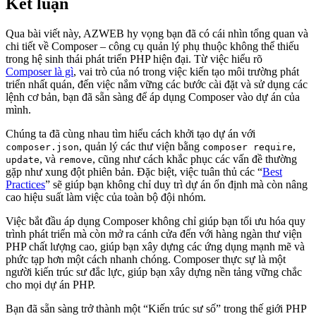
Kết luận
Qua bài viết này, AZWEB hy vọng bạn đã có cái nhìn tổng quan và
chi tiết về Composer – công cụ quản lý phụ thuộc không thể thiếu
trong hệ sinh thái phát triển PHP hiện đại. Từ việc hiểu rõ
Composer là gì
, vai trò của nó trong việc kiến tạo môi trường phát
triển nhất quán, đến việc nắm vững các bước cài đặt và sử dụng các
lệnh cơ bản, bạn đã sẵn sàng để áp dụng Composer vào dự án của
mình.
Chúng ta đã cùng nhau tìm hiểu cách khởi tạo dự án với
, quản lý các thư viện bằng
,
composer.json
composer require
, và
, cũng như cách khắc phục các vấn đề thường
update
remove
gặp như xung đột phiên bản. Đặc biệt, việc tuân thủ các “
Best
Practices
” sẽ giúp bạn không chỉ duy trì dự án ổn định mà còn nâng
cao hiệu suất làm việc của toàn bộ đội nhóm.
Việc bắt đầu áp dụng Composer không chỉ giúp bạn tối ưu hóa quy
trình phát triển mà còn mở ra cánh cửa đến với hàng ngàn thư viện
PHP chất lượng cao, giúp bạn xây dựng các ứng dụng mạnh mẽ và
phức tạp hơn một cách nhanh chóng. Composer thực sự là một
người kiến trúc sư đắc lực, giúp bạn xây dựng nền tảng vững chắc
cho mọi dự án PHP.
Bạn đã sẵn sàng trở thành một “Kiến trúc sư số” trong thế giới PHP