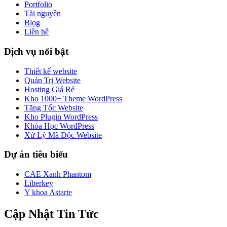
Portfolio
Tài nguyên
Blog
Liên hệ
Dịch vụ nổi bật
Thiết kế website
Quản Trị Website
Hosting Giá Rẻ
Kho 1000+ Theme WordPress
Tăng Tốc Website
Kho Plugin WordPress
Khóa Học WordPress
Xử Lý Mã Độc Website
Dự án tiêu biểu
CAE Xanh Phantom
Liberkey
Y khoa Astarte
Cập Nhật Tin Tức