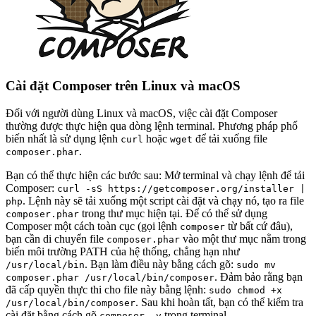
Cài đặt Composer trên Linux và macOS
Đối với người dùng Linux và macOS, việc cài đặt Composer
thường được thực hiện qua dòng lệnh terminal. Phương pháp phổ
biến nhất là sử dụng lệnh
hoặc
để tải xuống file
curl
wget
.
composer.phar
Bạn có thể thực hiện các bước sau: Mở terminal và chạy lệnh để tải
Composer:
curl -sS https://getcomposer.org/installer |
. Lệnh này sẽ tải xuống một script cài đặt và chạy nó, tạo ra file
php
trong thư mục hiện tại. Để có thể sử dụng
composer.phar
Composer một cách toàn cục (gọi lệnh
từ bất cứ đâu),
composer
bạn cần di chuyển file
vào một thư mục nằm trong
composer.phar
biến môi trường PATH của hệ thống, chẳng hạn như
. Bạn làm điều này bằng cách gõ:
/usr/local/bin
sudo mv
. Đảm bảo rằng bạn
composer.phar /usr/local/bin/composer
đã cấp quyền thực thi cho file này bằng lệnh:
sudo chmod +x
. Sau khi hoàn tất, bạn có thể kiểm tra
/usr/local/bin/composer
cài đặt bằng cách gõ
trong terminal.
composer -v