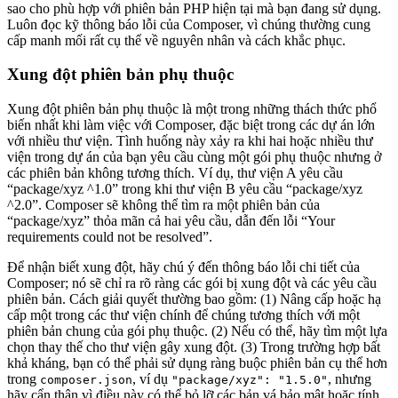
sao cho phù hợp với phiên bản PHP hiện tại mà bạn đang sử dụng.
Luôn đọc kỹ thông báo lỗi của Composer, vì chúng thường cung
cấp manh mối rất cụ thể về nguyên nhân và cách khắc phục.
Xung đột phiên bản phụ thuộc
Xung đột phiên bản phụ thuộc là một trong những thách thức phổ
biến nhất khi làm việc với Composer, đặc biệt trong các dự án lớn
với nhiều thư viện. Tình huống này xảy ra khi hai hoặc nhiều thư
viện trong dự án của bạn yêu cầu cùng một gói phụ thuộc nhưng ở
các phiên bản không tương thích. Ví dụ, thư viện A yêu cầu
“package/xyz ^1.0” trong khi thư viện B yêu cầu “package/xyz
^2.0”. Composer sẽ không thể tìm ra một phiên bản của
“package/xyz” thỏa mãn cả hai yêu cầu, dẫn đến lỗi “Your
requirements could not be resolved”.
Để nhận biết xung đột, hãy chú ý đến thông báo lỗi chi tiết của
Composer; nó sẽ chỉ ra rõ ràng các gói bị xung đột và các yêu cầu
phiên bản. Cách giải quyết thường bao gồm: (1) Nâng cấp hoặc hạ
cấp một trong các thư viện chính để chúng tương thích với một
phiên bản chung của gói phụ thuộc. (2) Nếu có thể, hãy tìm một lựa
chọn thay thế cho thư viện gây xung đột. (3) Trong trường hợp bất
khả kháng, bạn có thể phải sử dụng ràng buộc phiên bản cụ thể hơn
trong
, ví dụ
, nhưng
composer.json
"package/xyz": "1.5.0"
hãy cẩn thận vì điều này có thể bỏ lỡ các bản vá bảo mật hoặc tính