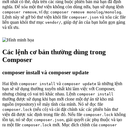
mới nhất có thể, dựa trên các ràng buộc phiên bản mà bạn đã định
nghĩa. Để xóa một thư viện không còn dùng nữa, bạn sử dụng lệnh
, ví dụ:
.
composer remove
composer remove monolog/monolog
Lệnh này sẽ gỡ bỏ thư viện khỏi file
và xóa các file
composer.json
liên quan khỏi thư mục
, giúp dự án của bạn luôn gọn gàng
vendor/
và tối ưu.
Các lệnh cơ bản thường dùng trong
Composer
composer install và composer update
Hai lệnh
và
là những lệnh
composer install
composer update
bạn sẽ sử dụng thường xuyên nhất khi làm việc với Composer,
nhưng chúng có vai trò khác nhau. Lệnh
composer install
thường được sử dụng khi bạn mới clone một dự án từ kho mã
nguồn (repository) về máy tính của mình. Nó sẽ đọc file
(nếu có) và cài đặt chính xác các phiên bản thư
composer.lock
viện đã được xác định trong file đó. Nếu file
không
composer.lock
tồn tại, nó sẽ đọc
, giải quyết các phụ thuộc và tạo
composer.json
ra một file
mới. Mục đích chính của
composer.lock
composer