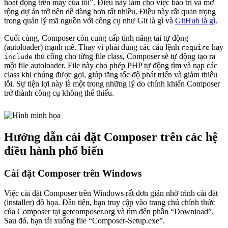
hoạt động trên máy của tôi”. Điều này làm cho việc bảo trì và mở
rộng dự án trở nên dễ dàng hơn rất nhiều. Điều này rất quan trọng
trong quản lý mã nguồn với công cụ như Git là gì và
GitHub là gì
.
Cuối cùng, Composer còn cung cấp tính năng tải tự động
(autoloader) mạnh mẽ. Thay vì phải dùng các câu lệnh
hay
require
thủ công cho từng file class, Composer sẽ tự động tạo ra
include
một file autoloader. File này cho phép PHP tự động tìm và nạp các
class khi chúng được gọi, giúp tăng tốc độ phát triển và giảm thiểu
lỗi. Sự tiện lợi này là một trong những lý do chính khiến Composer
trở thành công cụ không thể thiếu.
Hướng dẫn cài đặt Composer trên các hệ
điều hành phổ biến
Cài đặt Composer trên Windows
Việc cài đặt Composer trên Windows rất đơn giản nhờ trình cài đặt
(installer) đồ họa. Đầu tiên, bạn truy cập vào trang chủ chính thức
của Composer tại getcomposer.org và tìm đến phần “Download”.
Sau đó, bạn tải xuống file “Composer-Setup.exe”.