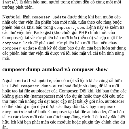
là đảm bảo mọi người trong nhóm đều có cùng một môi
install
trường phát triển.
Ngược lại, lệnh
được dùng khi bạn muốn cập
composer update
nhật các thư viện lên phiên bản mới nhất, tuân theo các ràng buộc
phiên bản đã khai báo trong
. Lệnh này sẽ kiểm tra
composer.json
các thư viện trên Packagist (kho chứa gói PHP chính thức của
Composer), tải về các phiên bản mới hơn (nếu có) và cập nhật file
để phản ánh các phiên bản mới. Bạn nên chạy
composer.lock
định kỳ để đảm bảo dự án của bạn luôn sử dụng
composer update
các phiên bản thư viện đã được vá lỗi bảo mật và cải tiến tính năng
mới.
composer dump-autoload và composer show
Ngoài
và
, còn có một số lệnh khác cũng rất hữu
install
update
ích. Lệnh
được sử dụng để làm mới
composer dump-autoload
hoặc tạo lại file autoloader của Composer. Đôi khi, khi bạn thêm các
không gian tên (namespaces) mới vào dự án hoặc thay đổi cấu trúc
thư mục mà không cài đặt hoặc cập nhật bất kỳ gói nào, autoloader
có thể không nhận diện được các thay đổi đó. Chạy
composer
sẽ buộc Composer tạo lại file autoloader, đảm bảo
dump-autoload
tất cả các class mới của bạn được nạp đúng cách. Lệnh này đặc biệt
hữu ích khi bạn phát triển các module hoặc plugin tùy chỉnh cho dự
án.