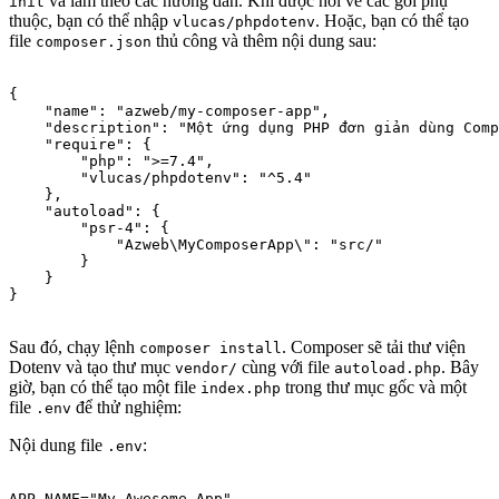
và làm theo các hướng dẫn. Khi được hỏi về các gói phụ
init
thuộc, bạn có thể nhập
. Hoặc, bạn có thể tạo
vlucas/phpdotenv
file
thủ công và thêm nội dung sau:
composer.json
{

    "name": "azweb/my-composer-app",

    "description": "Một ứng dụng PHP đơn giản dùng Comp
    "require": {

        "php": ">=7.4",

        "vlucas/phpdotenv": "^5.4"

    },

    "autoload": {

        "psr-4": {

            "Azweb\MyComposerApp\": "src/"

        }

    }

Sau đó, chạy lệnh
. Composer sẽ tải thư viện
composer install
Dotenv và tạo thư mục
cùng với file
. Bây
vendor/
autoload.php
giờ, bạn có thể tạo một file
trong thư mục gốc và một
index.php
file
để thử nghiệm:
.env
Nội dung file
:
.env
APP_NAME="My Awesome App"
