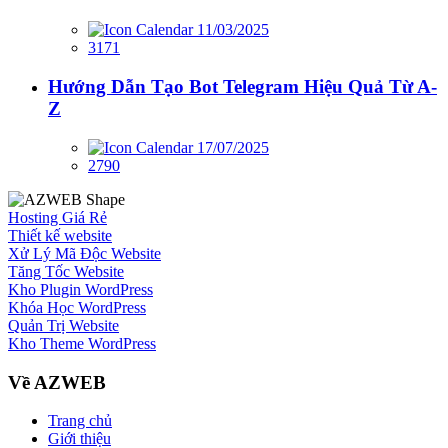
11/03/2025
3171
Hướng Dẫn Tạo Bot Telegram Hiệu Quả Từ A-
Z
17/07/2025
2790
Hosting Giá Rẻ
Thiết kế website
Xử Lý Mã Độc Website
Tăng Tốc Website
Kho Plugin WordPress
Khóa Học WordPress
Quản Trị Website
Kho Theme WordPress
Về AZWEB
Trang chủ
Giới thiệu