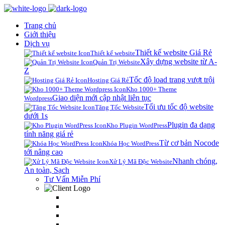
Trang chủ
Giới thiệu
Dịch vụ
Thiết kế website Giá Rẻ
Thiết kế website
Xây dựng website từ A-
Quản Trị Website
Z
Tốc độ load trang vượt trội
Hosting Giá Rẻ
Kho 1000+ Theme
Giao diện mới cập nhật liên tục
Wordpress
Tối ưu tốc độ website
Tăng Tốc Website
dưới 1s
Plugin đa dạng
Kho Plugin WordPress
tính năng giá rẻ
Từ cơ bản Nocode
Khóa Học WordPress
tới nâng cao
Nhanh chóng,
Xử Lý Mã Độc Website
An toàn, Sạch
Tư Vấn Miễn Phí