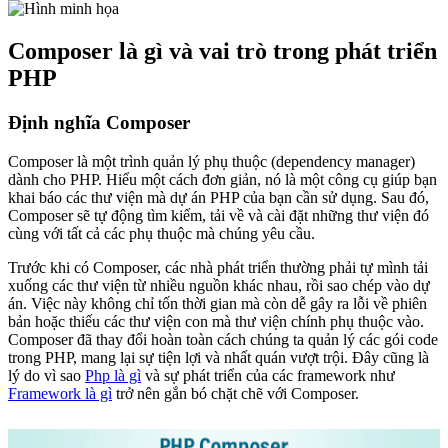
Composer là gì và vai trò trong phát triển
PHP
Định nghĩa Composer
Composer là một trình quản lý phụ thuộc (dependency manager)
dành cho PHP. Hiểu một cách đơn giản, nó là một công cụ giúp bạn
khai báo các thư viện mà dự án PHP của bạn cần sử dụng. Sau đó,
Composer sẽ tự động tìm kiếm, tải về và cài đặt những thư viện đó
cùng với tất cả các phụ thuộc mà chúng yêu cầu.
Trước khi có Composer, các nhà phát triển thường phải tự mình tải
xuống các thư viện từ nhiều nguồn khác nhau, rồi sao chép vào dự
án. Việc này không chỉ tốn thời gian mà còn dễ gây ra lỗi về phiên
bản hoặc thiếu các thư viện con mà thư viện chính phụ thuộc vào.
Composer đã thay đổi hoàn toàn cách chúng ta quản lý các gói code
trong PHP, mang lại sự tiện lợi và nhất quán vượt trội. Đây cũng là
lý do vì sao
Php là gì
và sự phát triển của các framework như
Framework là gì
trở nên gắn bó chặt chẽ với Composer.