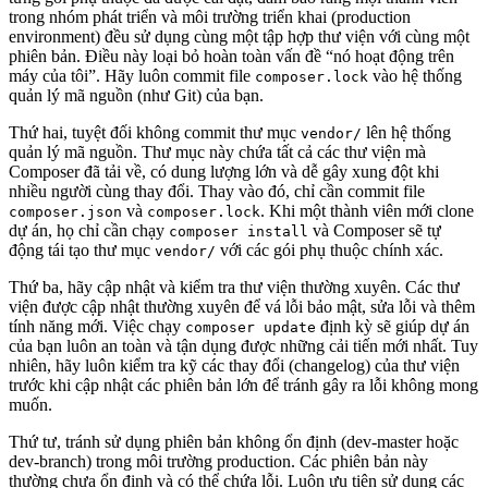
trong nhóm phát triển và môi trường triển khai (production
environment) đều sử dụng cùng một tập hợp thư viện với cùng một
phiên bản. Điều này loại bỏ hoàn toàn vấn đề “nó hoạt động trên
máy của tôi”. Hãy luôn commit file
vào hệ thống
composer.lock
quản lý mã nguồn (như Git) của bạn.
Thứ hai, tuyệt đối không commit thư mục
lên hệ thống
vendor/
quản lý mã nguồn. Thư mục này chứa tất cả các thư viện mà
Composer đã tải về, có dung lượng lớn và dễ gây xung đột khi
nhiều người cùng thay đổi. Thay vào đó, chỉ cần commit file
và
. Khi một thành viên mới clone
composer.json
composer.lock
dự án, họ chỉ cần chạy
và Composer sẽ tự
composer install
động tái tạo thư mục
với các gói phụ thuộc chính xác.
vendor/
Thứ ba, hãy cập nhật và kiểm tra thư viện thường xuyên. Các thư
viện được cập nhật thường xuyên để vá lỗi bảo mật, sửa lỗi và thêm
tính năng mới. Việc chạy
định kỳ sẽ giúp dự án
composer update
của bạn luôn an toàn và tận dụng được những cải tiến mới nhất. Tuy
nhiên, hãy luôn kiểm tra kỹ các thay đổi (changelog) của thư viện
trước khi cập nhật các phiên bản lớn để tránh gây ra lỗi không mong
muốn.
Thứ tư, tránh sử dụng phiên bản không ổn định (dev-master hoặc
dev-branch) trong môi trường production. Các phiên bản này
thường chưa ổn định và có thể chứa lỗi. Luôn ưu tiên sử dụng các