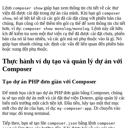
Lệnh
giúp bạn xem thông tin chi tiết về các thư
composer show
viện đã được cài đặt trong dự án của mình. Khi bạn gõ
composer
, nó sẽ liệt kê tất cả các gói đã cài đặt cùng với phiên bản của
show
chúng. Bạn cũng có thể thêm tên gói cụ thể để xem thông tin chi tiết
hơn, ví dụ:
. Lệnh này rất hữu
composer show monolog/monolog
ích để kiểm tra xem một thư viện cụ thể đã được cài đặt chưa, phiên
bản của nó là bao nhiêu, và các gói mà nó phụ thuộc vào là gì. Nó
giúp bạn nhanh chóng xác định các vấn đề liên quan đến phiên bản
hoặc xung đột phụ thuộc.
Thực hành ví dụ tạo và quản lý dự án với
Composer
Tạo dự án PHP đơn giản với Composer
Để minh họa cách tạo dự án PHP đơn giản bằng Composer, chúng
ta sẽ tạo một dự án mới và cài đặt thư viện Dotenv, giúp quản lý các
biến môi trường một cách tiện lợi. Đầu tiên, hãy tạo một thư mục
mới cho dự án của bạn, ví dụ:
. Di chuyển vào
my-composer-app
thư mục đó trong terminal.
Tiếp theo, bạn sẽ tạo file
bằng lệnh
composer.json
composer