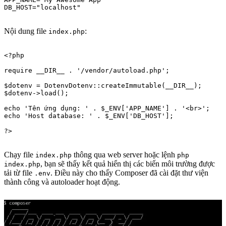
Nội dung file
:
index.php
<?php

require __DIR__ . '/vendor/autoload.php';

$dotenv = DotenvDotenv::createImmutable(__DIR__);

$dotenv->load();

echo 'Tên ứng dụng: ' . $_ENV['APP_NAME'] . '<br>';

echo 'Host database: ' . $_ENV['DB_HOST'];

Chạy file
thông qua web server hoặc lệnh
index.php
php
, bạn sẽ thấy kết quả hiển thị các biến môi trường được
index.php
tải từ file
. Điều này cho thấy Composer đã cài đặt thư viện
.env
thành công và autoloader hoạt động.