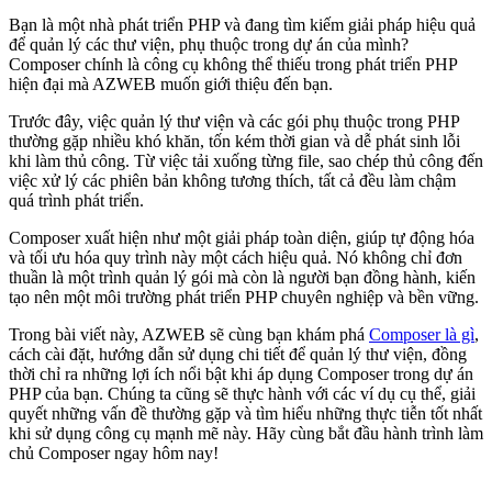
Bạn là một nhà phát triển PHP và đang tìm kiếm giải pháp hiệu quả
để quản lý các thư viện, phụ thuộc trong dự án của mình?
Composer chính là công cụ không thể thiếu trong phát triển PHP
hiện đại mà AZWEB muốn giới thiệu đến bạn.
Trước đây, việc quản lý thư viện và các gói phụ thuộc trong PHP
thường gặp nhiều khó khăn, tốn kém thời gian và dễ phát sinh lỗi
khi làm thủ công. Từ việc tải xuống từng file, sao chép thủ công đến
việc xử lý các phiên bản không tương thích, tất cả đều làm chậm
quá trình phát triển.
Composer xuất hiện như một giải pháp toàn diện, giúp tự động hóa
và tối ưu hóa quy trình này một cách hiệu quả. Nó không chỉ đơn
thuần là một trình quản lý gói mà còn là người bạn đồng hành, kiến
tạo nên một môi trường phát triển PHP chuyên nghiệp và bền vững.
Trong bài viết này, AZWEB sẽ cùng bạn khám phá
Composer là gì
,
cách cài đặt, hướng dẫn sử dụng chi tiết để quản lý thư viện, đồng
thời chỉ ra những lợi ích nổi bật khi áp dụng Composer trong dự án
PHP của bạn. Chúng ta cũng sẽ thực hành với các ví dụ cụ thể, giải
quyết những vấn đề thường gặp và tìm hiểu những thực tiễn tốt nhất
khi sử dụng công cụ mạnh mẽ này. Hãy cùng bắt đầu hành trình làm
chủ Composer ngay hôm nay!