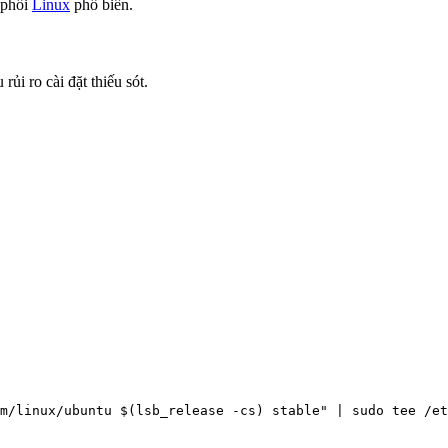
 phối
Linux
phổ biến.
ủi ro cài đặt thiếu sót.