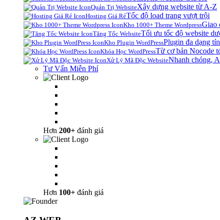
Xây dựng website từ A-Z
Quản Trị Website
Tốc độ load trang vượt trội
Hosting Giá Rẻ
Giao 
Kho 1000+ Theme Wordpress
Tối ưu tốc độ website dư
Tăng Tốc Website
Plugin đa dạng tín
Kho Plugin WordPress
Từ cơ bản Nocode t
Khóa Học WordPress
Nhanh chóng, A
Xử Lý Mã Độc Website
Tư Vấn Miễn Phí
Hơn
200+
đánh giá
Hơn
100+
đánh giá