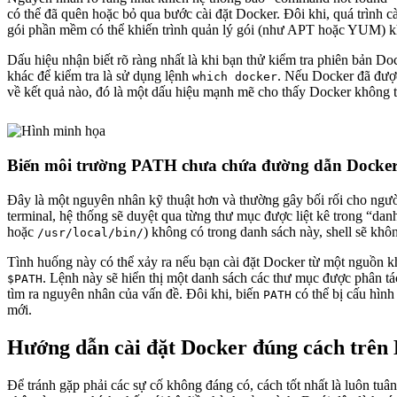
có thể đã quên hoặc bỏ qua bước cài đặt Docker. Đôi khi, quá trình c
gói phần mềm có thể khiến trình quản lý gói (như APT hoặc YUM) khô
Dấu hiệu nhận biết rõ ràng nhất là khi bạn thử kiểm tra phiên bản D
khác để kiểm tra là sử dụng lệnh
. Nếu Docker đã được
which docker
về kết quả nào, đó là một dấu hiệu mạnh mẽ cho thấy Docker không tồn
Biến môi trường PATH chưa chứa đường dẫn Docke
Đây là một nguyên nhân kỹ thuật hơn và thường gây bối rối cho ngư
terminal, hệ thống sẽ duyệt qua từng thư mục được liệt kê trong “da
hoặc
) không có trong danh sách này, shell sẽ khô
/usr/local/bin/
Tình huống này có thể xảy ra nếu bạn cài đặt Docker từ một nguồn k
. Lệnh này sẽ hiển thị một danh sách các thư mục được phân t
$PATH
tìm ra nguyên nhân của vấn đề. Đôi khi, biến
có thể bị cấu hình 
PATH
mới.
Hướng dẫn cài đặt Docker đúng cách trên
Để tránh gặp phải các sự cố không đáng có, cách tốt nhất là luôn tuâ