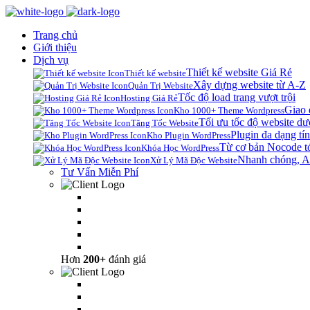
Trang chủ
Giới thiệu
Dịch vụ
Thiết kế website Giá Rẻ
Thiết kế website
Xây dựng website từ A-Z
Quản Trị Website
Tốc độ load trang vượt trội
Hosting Giá Rẻ
Giao 
Kho 1000+ Theme Wordpress
Tối ưu tốc độ website dư
Tăng Tốc Website
Plugin đa dạng tín
Kho Plugin WordPress
Từ cơ bản Nocode t
Khóa Học WordPress
Nhanh chóng, A
Xử Lý Mã Độc Website
Tư Vấn Miễn Phí
Hơn
200+
đánh giá