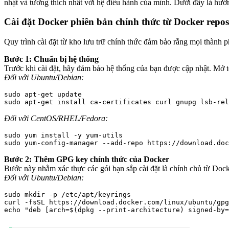
nhật và tương thích nhất với hệ điều hành của mình. Dưới đây là hướ
Cài đặt Docker phiên bản chính thức từ Docker repos
Quy trình cài đặt từ kho lưu trữ chính thức đảm bảo rằng mọi thành ph
Bước 1: Chuẩn bị hệ thống
Trước khi cài đặt, hãy đảm bảo hệ thống của bạn được cập nhật. Mở t
Đối với Ubuntu/Debian:
sudo apt-get update

Đối với CentOS/RHEL/Fedora:
sudo yum install -y yum-utils

sudo yum-config-manager --add-repo https://download.doc
Bước 2: Thêm GPG key chính thức của Docker
Bước này nhằm xác thực các gói bạn sắp cài đặt là chính chủ từ Dock
Đối với Ubuntu/Debian:
sudo mkdir -p /etc/apt/keyrings

curl -fsSL https://download.docker.com/linux/ubuntu/gpg