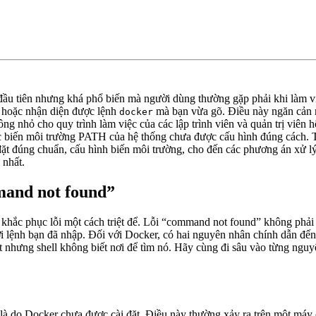
đầu tiên nhưng khá phổ biến mà người dùng thường gặp phải khi làm v
ấy hoặc nhận diện được lệnh
mà bạn vừa gõ. Điều này ngăn cản m
docker
hông nhỏ cho quy trình làm việc của các lập trình viên và quản trị viê
oặc biến môi trường PATH của hệ thống chưa được cấu hình đúng cách. T
ặt đúng chuẩn, cấu hình biến môi trường, cho đến các phương án xử lý n
 nhất.
mand not found”
ể khắc phục lỗi một cách triệt để. Lỗi “command not found” không phải
ới lệnh bạn đã nhập. Đối với Docker, có hai nguyên nhân chính dẫn đến 
ặt nhưng shell không biết nơi để tìm nó. Hãy cùng đi sâu vào từng ngu
 do Docker chưa được cài đặt. Điều này thường xảy ra trên một máy ch