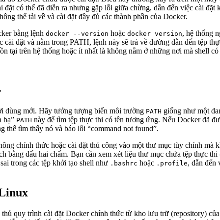
ài đặt có thể đã diễn ra nhưng gặp lỗi giữa chừng, dẫn đến việc cài đặ
ng thể tải về và cài đặt đầy đủ các thành phần của Docker.
ocker bằng lệnh
hoặc
, hệ thống 
docker --version
docker version
 cài đặt và nằm trong PATH, lệnh này sẽ trả về đường dẫn đến tệp thự
 tại trên hệ thống hoặc ít nhất là không nằm ở những nơi mà shell có 
r
ời dùng mới. Hãy tưởng tượng biến môi trường
giống như một dan
PATH
nh bạ”
này để tìm tệp thực thi có tên tương ứng. Nếu Docker đã đư
PATH
ng thể tìm thấy nó và báo lỗi “command not found”.
hông chính thức hoặc cài đặt thủ công vào một thư mục tùy chỉnh mà 
ách bằng dấu hai chấm. Bạn cần xem xét liệu thư mục chứa tệp thực thi
sai trong các tệp khởi tạo shell như
hoặc
, dẫn đến 
.bashrc
.profile
 Linux
n thủ quy trình cài đặt Docker chính thức từ kho lưu trữ (repository) 