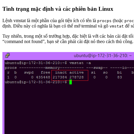
Tình trạng mặc định và các phiên bản Linux
Lệnh vmstat là một phần của gói tiện ích có tên là
(hoặc
procps
proc
định. Điều này có nghĩa là bạn có thể mở terminal và gõ
để sử
vmstat
Tuy nhiên, trong một số trường hợp, đặc biệt là với các bản cài đặt tối
“command not found”, bạn sẽ cần phải cài đặt nó theo cách thủ công.