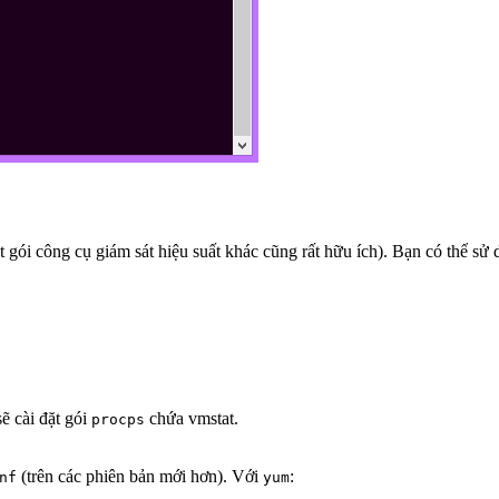
 gói công cụ giám sát hiệu suất khác cũng rất hữu ích). Bạn có thể sử
ẽ cài đặt gói
chứa vmstat.
procps
(trên các phiên bản mới hơn). Với
:
nf
yum