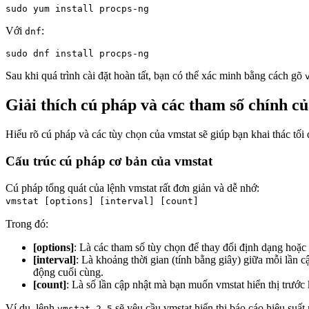
Với
:
dnf
Sau khi quá trình cài đặt hoàn tất, bạn có thể xác minh bằng cách gõ
Giải thích cú pháp và các tham số chính củ
Hiểu rõ cú pháp và các tùy chọn của vmstat sẽ giúp bạn khai thác tối
Cấu trúc cú pháp cơ bản của vmstat
Cú pháp tổng quát của lệnh vmstat rất đơn giản và dễ nhớ:
vmstat [options] [interval] [count]
Trong đó:
[options]
: Là các tham số tùy chọn để thay đổi định dạng hoặc
[interval]
: Là khoảng thời gian (tính bằng giây) giữa mỗi lần c
động cuối cùng.
[count]
: Là số lần cập nhật mà bạn muốn vmstat hiển thị trước
Ví dụ, lệnh
sẽ yêu cầu vmstat hiển thị báo cáo hiệu suất m
vmstat 2 5