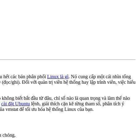
ầu hết các bản phân phối
Linux là gì
. Nó cung cấp một cái nhìn tổng
đọc/ghi). Đối với quản trị viên hệ thống hay lập trình viên, việc hiểu
 không biết bắt đầu từ đâu, chỉ số nào là quan trọng và làm thế nào
h
cài đặt Ubuntu
lệnh, giải thích cặn kẽ từng tham số, phân tích ý
ủa vmstat để tối ưu hóa hệ thống Linux của bạn.
h chóng.