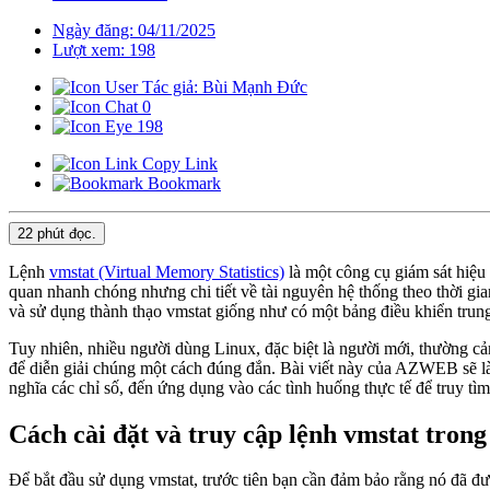
Ngày đăng: 04/11/2025
Lượt xem: 198
Tác giả: Bùi Mạnh Đức
0
198
Copy Link
Bookmark
22 phút
đọc.
Lệnh
vmstat (Virtual Memory Statistics)
là một công cụ giám sát hiệu
quan nhanh chóng nhưng chi tiết về tài nguyên hệ thống theo thời gian
và sử dụng thành thạo vmstat giống như có một bảng điều khiển trung
Tuy nhiên, nhiều người dùng Linux, đặc biệt là người mới, thường cảm
để diễn giải chúng một cách đúng đắn. Bài viết này của AZWEB sẽ l
nghĩa các chỉ số, đến ứng dụng vào các tình huống thực tế để truy t
Cách cài đặt và truy cập lệnh vmstat tron
Để bắt đầu sử dụng vmstat, trước tiên bạn cần đảm bảo rằng nó đã đư