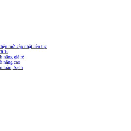
diện mới cập nhật liên tục
ới 1s
h năng giá rẻ
ới nâng cao
n toàn, Sạch