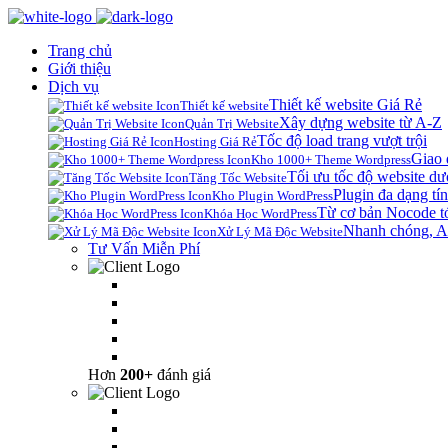
Trang chủ
Giới thiệu
Dịch vụ
Thiết kế website Giá Rẻ
Thiết kế website
Xây dựng website từ A-Z
Quản Trị Website
Tốc độ load trang vượt trội
Hosting Giá Rẻ
Giao 
Kho 1000+ Theme Wordpress
Tối ưu tốc độ website dư
Tăng Tốc Website
Plugin đa dạng tín
Kho Plugin WordPress
Từ cơ bản Nocode t
Khóa Học WordPress
Nhanh chóng, A
Xử Lý Mã Độc Website
Tư Vấn Miễn Phí
Hơn
200+
đánh giá