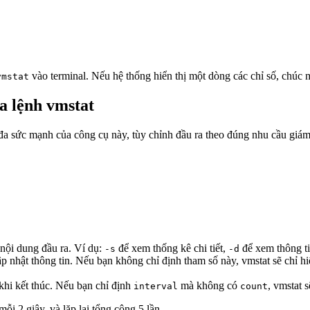
vào terminal. Nếu hệ thống hiển thị một dòng các chỉ số, chúc 
vmstat
a lệnh vmstat
 đa sức mạnh của công cụ này, tùy chỉnh đầu ra theo đúng nhu cầu giám
 nội dung đầu ra. Ví dụ:
để xem thống kê chi tiết,
để xem thông ti
-s
-d
ập nhật thông tin. Nếu bạn không chỉ định tham số này, vmstat sẽ chỉ hiể
 khi kết thúc. Nếu bạn chỉ định
mà không có
, vmstat 
interval
count
ỗi 2 giây, và lặp lại tổng cộng 5 lần.