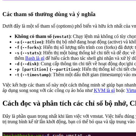
Các tham số thường dùng và ý nghĩa
Dưới đây là một số tham số (options) phổ biến và hữu ích nhất của vm
Không có tham số (
)
: Chạy lệnh mà không có tùy chọn 
vmstat
(
)
: Hiển thị bộ nhớ đang hoạt động (active) và kh
-a
--active
(
)
: Hiển thị số lượng tiến trình con (forks) đã được
-f
--forks
(
)
: Hiển thị một bảng thống kê chi tiết và dễ đọc về
-s
--stats
thêm
Bash là gì
để hiểu cách thao tác shell ghi nhận và xử lý dữ
(
)
: Cung cấp thông tin chi tiết về hoạt động đọc/ghi c
-d
--disk
(
)
: Hiển thị thống kê chi tiết 
-p [partition]
--partition
(
)
: Thêm một dấu thời gian (timestamp) vào mỗi
-t
--timestamp
Việc kết hợp các tham số này một cách thông minh sẽ giúp bạn nhan
áp dụng song song với các công cụ ảo hóa như
KVM là gì
hoặc
Virtu
Cách đọc và phân tích các chỉ số bộ nhớ, C
Đây là phần quan trọng nhất khi làm việc với vmstat. Việc hiểu đúng 
trị trung bình kể từ lần khởi động, bạn có thể bỏ qua và tập trung vào