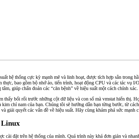
 suất hệ thống cực kỳ mạnh mẽ và linh hoạt, được tích hợp sẵn trong h
 thực, bao gồm bộ nhớ ảo, tiến trình, hoạt động CPU và các tác vụ I/O (
 tâm, giúp chẩn đoán các “căn bệnh” về hiệu suất một cách chính xác.
 thấy bối rối trước những cột dữ liệu và con số mà vmstat hiển thị. Họ
à kim chỉ nam của bạn. Chúng tôi sẽ hướng dẫn bạn từng bước, từ các
ìm và giải quyết các vấn đề về hiệu suất. Hãy cùng khám phá sức mạnh c
g Linux
ợc cài đặt trên hệ thống của mình. Quá trình này khá đơn giản và nhan