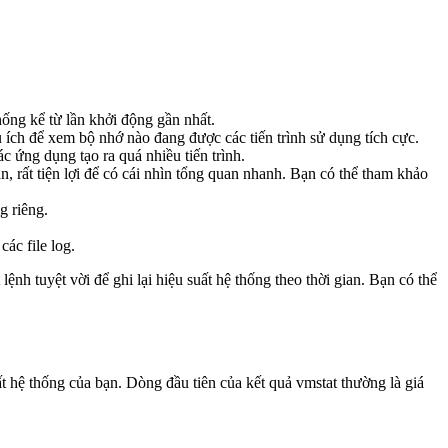
hống kể từ lần khởi động gần nhất.
u ích để xem bộ nhớ nào đang được các tiến trình sử dụng tích cực.
ác ứng dụng tạo ra quá nhiều tiến trình.
ần, rất tiện lợi để có cái nhìn tổng quan nhanh. Bạn có thể tham khảo
g riêng.
ác file log.
 lệnh tuyệt vời để ghi lại hiệu suất hệ thống theo thời gian. Bạn có thể
t hệ thống của bạn. Dòng đầu tiên của kết quả vmstat thường là giá