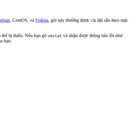
ebian
, CentOS, và
Fedora
, gói này thường được cài đặt sẵn theo mặc
 thể bị thiếu. Nếu bạn gõ
và nhận được thông báo lỗi như
vmstat
ủa bạn.