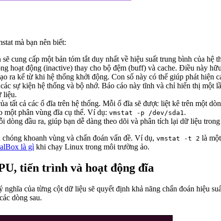
stat mà bạn nên biết:
sẽ cung cấp một bản tóm tắt duy nhất về hiệu suất trung bình của hệ t
ông hoạt động (inactive) thay cho bộ đệm (buff) và cache. Điều này hữ
 tạo ra kể từ khi hệ thống khởi động. Con số này có thể giúp phát hiện c
 các sự kiện hệ thống và bộ nhớ. Báo cáo này tĩnh và chỉ hiển thị một l
 liệu.
ủa tất cả các ổ đĩa trên hệ thống. Mỗi ổ đĩa sẽ được liệt kê trên một dòn
cho một phân vùng đĩa cụ thể. Ví dụ:
.
vmstat -p /dev/sda1
 dòng đầu ra, giúp bạn dễ dàng theo dõi và phân tích lại dữ liệu trong c
h chóng khoanh vùng và chẩn đoán vấn đề. Ví dụ,
là một
vmstat -t 2
alBox là gì
khi chạy Linux trong môi trường ảo.
PU, tiến trình và hoạt động đĩa
ý nghĩa của từng cột dữ liệu sẽ quyết định khả năng chẩn đoán hiệu suấ
 các dòng sau.