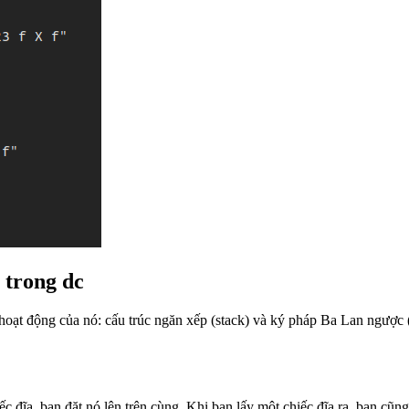
 trong dc
ý hoạt động của nó: cấu trúc ngăn xếp (stack) và ký pháp Ba Lan ngư
đĩa, bạn đặt nó lên trên cùng. Khi bạn lấy một chiếc đĩa ra, bạn cũng