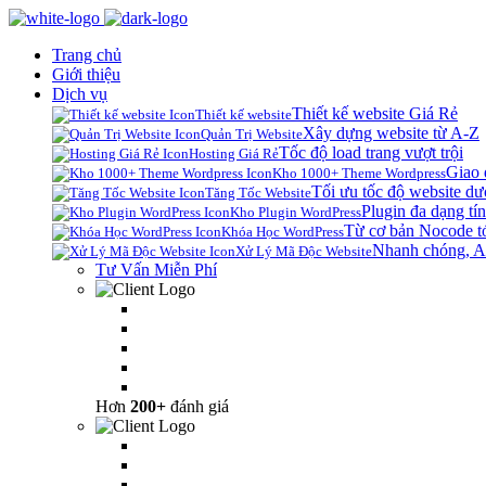
Trang chủ
Giới thiệu
Dịch vụ
Thiết kế website Giá Rẻ
Thiết kế website
Xây dựng website từ A-Z
Quản Trị Website
Tốc độ load trang vượt trội
Hosting Giá Rẻ
Giao 
Kho 1000+ Theme Wordpress
Tối ưu tốc độ website dư
Tăng Tốc Website
Plugin đa dạng tín
Kho Plugin WordPress
Từ cơ bản Nocode t
Khóa Học WordPress
Nhanh chóng, A
Xử Lý Mã Độc Website
Tư Vấn Miễn Phí
Hơn
200+
đánh giá