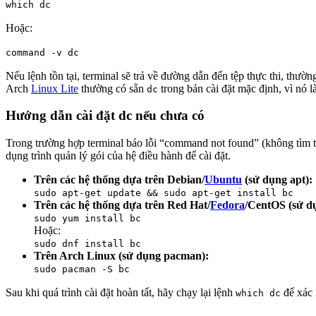
which dc
Hoặc:
command -v dc
Nếu lệnh tồn tại, terminal sẽ trả về đường dẫn đến tệp thực thi, thườn
Arch
Linux Lite
thường có sẵn
trong bản cài đặt mặc định, vì nó 
dc
Hướng dẫn cài đặt dc nếu chưa có
Trong trường hợp terminal báo lỗi “command not found” (không tìm th
dụng trình quản lý gói của hệ điều hành để cài đặt.
Trên các hệ thống dựa trên Debian/
Ubuntu
(sử dụng apt):
sudo apt-get update && sudo apt-get install bc
Trên các hệ thống dựa trên Red Hat/
Fedora
/CentOS (sử d
sudo yum install bc
Hoặc:
sudo dnf install bc
Trên Arch Linux (sử dụng pacman):
sudo pacman -S bc
Sau khi quá trình cài đặt hoàn tất, hãy chạy lại lệnh
để xác
which dc