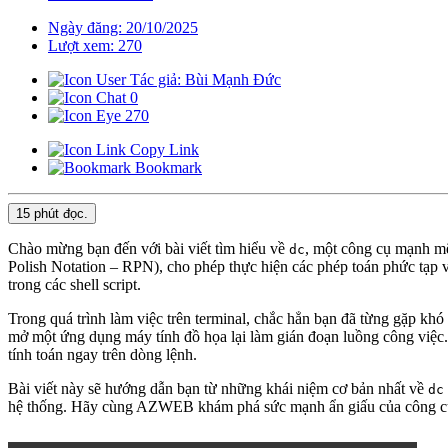
Ngày đăng: 20/10/2025
Lượt xem: 270
Tác giả: Bùi Mạnh Đức
0
270
Copy Link
Bookmark
15 phút
đọc.
Chào mừng bạn đến với bài viết tìm hiểu về
, một công cụ mạnh mẽ
dc
Polish Notation – RPN), cho phép thực hiện các phép toán phức tạp v
trong các shell script.
Trong quá trình làm việc trên terminal, chắc hẳn bạn đã từng gặp khó
mở một ứng dụng máy tính đồ họa lại làm gián đoạn luồng công việc.
tính toán ngay trên dòng lệnh.
Bài viết này sẽ hướng dẫn bạn từ những khái niệm cơ bản nhất về
dc
hệ thống. Hãy cùng AZWEB khám phá sức mạnh ẩn giấu của công c