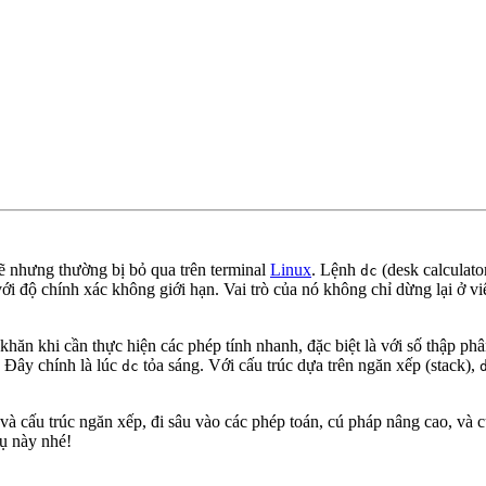
 nhưng thường bị bỏ qua trên terminal
Linux
. Lệnh
(desk calculato
dc
ới độ chính xác không giới hạn. Vai trò của nó không chỉ dừng lại ở v
 khăn khi cần thực hiện các phép tính nhanh, đặc biệt là với số thập 
 Đây chính là lúc
tỏa sáng. Với cấu trúc dựa trên ngăn xếp (stack),
dc
và cấu trúc ngăn xếp, đi sâu vào các phép toán, cú pháp nâng cao, và cu
ụ này nhé!