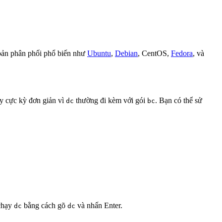
bản phân phối phổ biến như
Ubuntu
,
Debian
, CentOS,
Fedora
, và
ày cực kỳ đơn giản vì
thường đi kèm với gói
. Bạn có thể sử
dc
bc
 chạy
bằng cách gõ
và nhấn Enter.
dc
dc