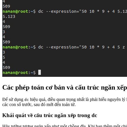
Các phép toán cơ bản và cấu trúc ngăn xếp
Để sử dụng
hiệu quả, điều quan trọng nhất là phải hiểu nguyên l
dc
các con số trước, sau đó mới đến toán tử.
Khái quát về cấu trúc ngăn xếp trong dc
Hãy tưởng tượng ngăn xếp như một chồng đĩa. Khi bạn thêm một chiếc 