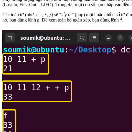
(Last-In, First-Out – LIFO). Trong
, mọi con số bạn nhập vào đều 
dc
Các toán tử (như
,
,
,
) sẽ “lấy ra” (pop) một hoặc nhiều số từ đỉ
+
-
*
/
nó, bạn dùng lệnh
. Để xem toàn bộ ngăn xếp, bạn dùng lệnh
.
p
f