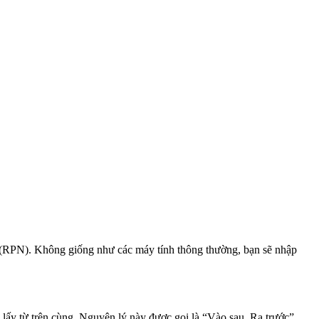
ợc (RPN). Không giống như các máy tính thông thường, bạn sẽ nhập
 lấy từ trên cùng. Nguyên lý này được gọi là “Vào sau, Ra trước”