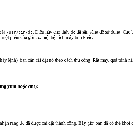
g là
. Điều này cho thấy
đã sẵn sàng để sử dụng. Các 
/usr/bin/dc
dc
là một phần của gói
, một tiện ích máy tính khác.
bc
ấy lệnh), bạn cần cài đặt nó theo cách thủ công. Rất may, quá trình n
ụng yum hoặc dnf):
 nhận rằng
đã được cài đặt thành công. Bây giờ, bạn đã có thể khởi
dc