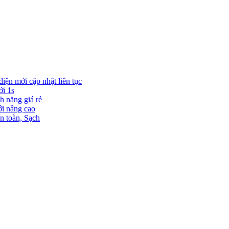
diện mới cập nhật liên tục
ới 1s
h năng giá rẻ
ới nâng cao
n toàn, Sạch