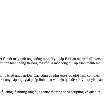
r) là một máy tính hoạt động theo “ký pháp Ba Lan ngược” (Reverse
iệc tính toán thông thường mà còn là một công cụ lập trình mạnh mẽ
phân hoặc số nguyên lớn. Các công cụ như
có giới hạn, còn việc
expr
cung cấp một giải pháp linh hoạt và hiệu quả để xử lý mọi yêu cầu
dc
ối cùng là những ứng dụng thực tế trong shell scripting và quản trị