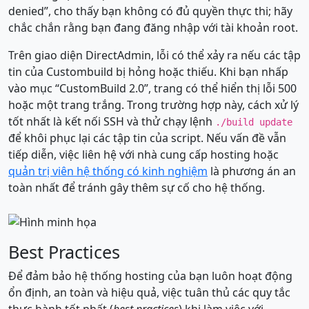
denied”, cho thấy bạn không có đủ quyền thực thi; hãy
chắc chắn rằng bạn đang đăng nhập với tài khoản root.
Trên giao diện DirectAdmin, lỗi có thể xảy ra nếu các tập
tin của Custombuild bị hỏng hoặc thiếu. Khi bạn nhấp
vào mục “CustomBuild 2.0”, trang có thể hiển thị lỗi 500
hoặc một trang trắng. Trong trường hợp này, cách xử lý
tốt nhất là kết nối SSH và thử chạy lệnh
./build update
để khôi phục lại các tập tin của script. Nếu vấn đề vẫn
tiếp diễn, việc liên hệ với nhà cung cấp hosting hoặc
quản trị viên hệ thống có kinh nghiệm
là phương án an
toàn nhất để tránh gây thêm sự cố cho hệ thống.
Best Practices
Để đảm bảo hệ thống hosting của bạn luôn hoạt động
ổn định, an toàn và hiệu quả, việc tuân thủ các quy tắc
thực hành tốt nhất (
best practices
) khi làm việc với