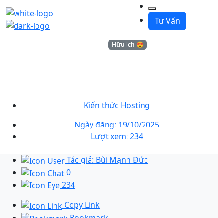
Tư Vấn
Kiến thức
Hữu ích 😍
Kiểm Tra Phiên Bản Custom
Build Đảm Bảo Hosting Ổn
Định & Cập Nhật Mới
Kiến thức Hosting
Ngày đăng: 19/10/2025
Lượt xem: 234
Tác giả: Bùi Mạnh Đức
0
234
Copy Link
Bookmark