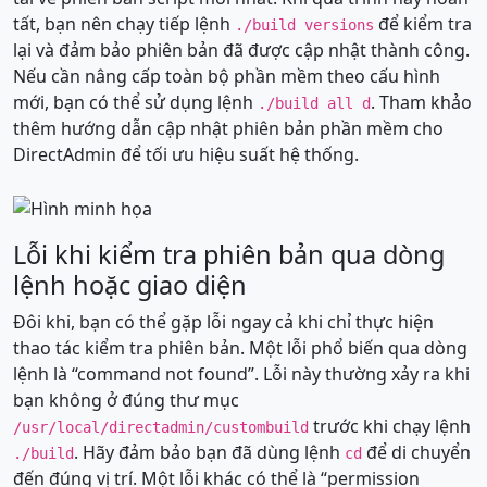
tất, bạn nên chạy tiếp lệnh
để kiểm tra
./build versions
lại và đảm bảo phiên bản đã được cập nhật thành công.
Nếu cần nâng cấp toàn bộ phần mềm theo cấu hình
mới, bạn có thể sử dụng lệnh
. Tham khảo
./build all d
thêm hướng dẫn cập nhật phiên bản phần mềm cho
DirectAdmin để tối ưu hiệu suất hệ thống.
Lỗi khi kiểm tra phiên bản qua dòng
lệnh hoặc giao diện
Đôi khi, bạn có thể gặp lỗi ngay cả khi chỉ thực hiện
thao tác kiểm tra phiên bản. Một lỗi phổ biến qua dòng
lệnh là “command not found”. Lỗi này thường xảy ra khi
bạn không ở đúng thư mục
trước khi chạy lệnh
/usr/local/directadmin/custombuild
. Hãy đảm bảo bạn đã dùng lệnh
để di chuyển
./build
cd
đến đúng vị trí. Một lỗi khác có thể là “permission