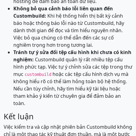
hosting để đảm bảo an toàn dữ liệu.
Không bỏ qua cảnh báo lỗi liên quan đến
Custombuild:
Khi hệ thống hiển thị bất kỳ cảnh
báo hoặc thông báo lỗi nào từ Custombuild, hãy
dành thời gian để đọc và tìm hiểu nguyên nhân.
Việc bỏ qua chúng có thể dẫn đến các sự cố
nghiêm trọng hơn trong tương lai.
Tránh tự ý sửa đổi tệp cấu hình khi chưa có kinh
nghiệm:
Custombuild quản lý rất nhiều tệp cấu
hình phức tạp. Việc tự ý chỉnh sửa các tệp trong thư
mục
hoặc các tệp cấu hình dịch vụ mà
custombuild
không hiểu rõ có thể làm hỏng toàn bộ hệ thống.
Nếu cần tùy chỉnh, hãy tìm hiểu kỹ tài liệu hoặc
tham khảo ý kiến từ chuyên gia để đảm bảo an
toàn.
Kết luận
Việc kiểm tra và cập nhật phiên bản Custombuild không
chỉ là một thao tác kỹ thuật đơn thuần, mà là một bước