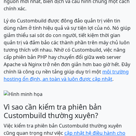
nguồn mới nhất, biên dịch và cấu hình chúng một cách
chính xác.
Lý do Custombuild được đông đảo quản trị viên tin
dùng nằm ở tính hiệu quả và sự tiện lợi của nó. Nó giúp
giảm thiểu sai sót do con người, tiết kiệm thời gian
quản trị và đảm bảo các thành phần trên máy chủ luôn
tương thích với nhau. Nhờ có Custombuild, việc nâng
cấp phiên bản PHP hay chuyển đổi giữa web server
Apache và Nginx trở nên đơn giản hơn bao giờ hết. Đây
chính là công cụ nền tảng giúp duy trì một
môi trường
hosting ổn định, an toàn và luôn được cập nhật
.
Vì sao cần kiểm tra phiên bản
Custombuild thường xuyên?
Việc kiểm tra phiên bản Custombuild thường xuyên
cũng quan trọng như việc
cập nhật hệ điều hành cho