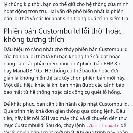
lý chúng kịp thời, bạn có thể giữ cho hệ thống của mình
hoạt động trơn tru. Hai vấn đề phổ biến nhất là phiên
bản lỗi thời và các lỗi phát sinh trong quá trình kiểm tra.
Phiên bản Custombuild lỗi thời hoặc
không tương thích
Dấu hiệu rõ ràng nhất cho thấy phiên bản Custombuild
của bạn đã lỗi thời là khi bạn không thể cài đặt hoặc
nâng cấp các phần mềm mới như phiên bản PHP 8.x
hay MariaDB 10.x. Hệ thống có thể báo lỗi hoặc đơn
giản là không hiển thị các tùy chọn phiên bản mới này.
Một dấu hiệu khác là khi bạn nhận được các cảnh báo
bảo mật từ hệ thống hoặc các công cụ quét lỗ hổng.
Để khắc phục, bạn cần tiến hành cập nhật Custombuild.
Quá trình này khá đơn giản thông qua dòng lệnh. Đầu
tiên, hãy kết nối SSH vào máy chủ và di chuyển đến thư
mục Custombuild. Sau đó, chạy lệnh
để
./build update
tải về phiên bản script mới nhất. Khi quá trình này hoàn