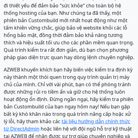
đi thiết yếu để đảm bảo “sức khỏe” cho toàn bộ hệ
thống hosting của bạn. Như chúng ta đã thấy, một
phiên bản Custombuild mới nhất hoạt động như một
tấm khiên vững chắc, giúp bảo vệ website khỏi các lỗ
hổng bảo mật, đồng thời đảm bảo khả năng tương
thích và hiệu suất tối ưu cho các phần mềm quan trọng.
Quá trình kiểm tra rất đơn giản, dù bạn chọn phương
pháp giao diện trực quan hay dòng lệnh chuyên nghiệp.
AZWEB khuyến khích bạn hãy biến việc kiểm tra định kỳ
này thành một thói quen trong quy trình quản trị máy
chủ của mình. Chỉ với vài phút, bạn có thể phòng tránh
được những rủi ro tiềm ẩn và giữ cho hệ thống luôn
hoạt động ổn định. Đừng ngần ngại, hãy kiểm tra phiên
bản Custombuild của bạn ngay hôm nay! Nếu bạn gặp
bất kỳ khó khăn nào trong quá trình nâng cấp hoặc xử
lý lỗi, hãy tham khảo các
tài liệu hướng dẫn chính thức
từ DirectAdmin
hoặc liên hệ với đội ngũ hỗ trợ kỹ thuật
tại AZWEB để nhận được sự trợ giúp chuyên nghiệp và