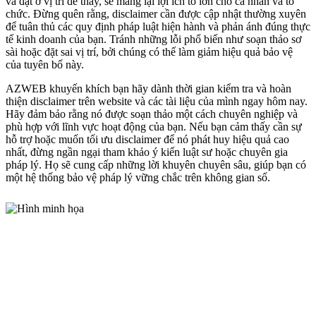
và đặt ở vị trí dễ thấy, sẽ mang lại lợi ích to lớn cho cá nhân và tổ
chức. Đừng quên rằng, disclaimer cần được cập nhật thường xuyên
để tuân thủ các quy định pháp luật hiện hành và phản ánh đúng thực
tế kinh doanh của bạn. Tránh những lỗi phổ biến như soạn thảo sơ
sài hoặc đặt sai vị trí, bởi chúng có thể làm giảm hiệu quả bảo vệ
của tuyên bố này.
AZWEB khuyến khích bạn hãy dành thời gian kiểm tra và hoàn
thiện disclaimer trên website và các tài liệu của mình ngay hôm nay.
Hãy đảm bảo rằng nó được soạn thảo một cách chuyên nghiệp và
phù hợp với lĩnh vực hoạt động của bạn. Nếu bạn cảm thấy cần sự
hỗ trợ hoặc muốn tối ưu disclaimer để nó phát huy hiệu quả cao
nhất, đừng ngần ngại tham khảo ý kiến luật sư hoặc chuyên gia
pháp lý. Họ sẽ cung cấp những lời khuyên chuyên sâu, giúp bạn có
một hệ thống bảo vệ pháp lý vững chắc trên không gian số.