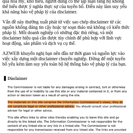
quá hoa mỹ, khó hiểu, người dùng có thể lập luận rằng họ không
thể hiểu được ý nghĩa thực sự của tuyên bố. Điều này làm suy yếu
khả năng bảo vệ pháp lý của disclaimer.
Vấn đề này thường xuất phát từ việc sao chép disclaimer từ các
nguồn không đáng tin cậy hoặc tự soạn thảo mà không có kiến thức
pháp lý. Mỗi doanh nghiệp có những đặc thù riêng, và một
disclaimer hiệu quả cần được tùy chỉnh để phù hợp với lĩnh vực
hoạt động, sản phẩm và dịch vụ cụ thể.
AZWEB khuyến nghị bạn nên đầu tư thời gian và nguồn lực vào
việc xây dựng một disclaimer chuyên nghiệp. Đừng để một tuyên
bố yếu kém làm suy yếu toàn bộ hệ thống bảo vệ pháp lý của bạn.