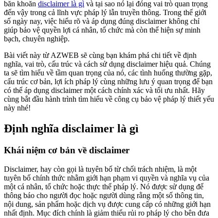
băn khoăn
disclaimer là gì
và tại sao nó lại đóng vai trò quan trọng
đến vậy trong cả lĩnh vực pháp lý lẫn truyền thông. Trong thế giới
số ngày nay, việc hiểu rõ và áp dụng đúng disclaimer không chỉ
giúp bảo vệ quyền lợi cá nhân, tổ chức mà còn thể hiện sự minh
bạch, chuyên nghiệp.
Bài viết này từ AZWEB sẽ cùng bạn khám phá chi tiết về định
nghĩa, vai trò, cấu trúc và cách sử dụng disclaimer hiệu quả. Chúng
ta sẽ tìm hiểu về tầm quan trọng của nó, các tình huống thường gặp,
cấu trúc cơ bản, lợi ích pháp lý cùng những lưu ý quan trọng để bạn
có thể áp dụng disclaimer một cách chính xác và tối ưu nhất. Hãy
cùng bắt đầu hành trình tìm hiểu về công cụ bảo vệ pháp lý thiết yếu
này nhé!
Định nghĩa disclaimer là gì
Khái niệm cơ bản về disclaimer
Disclaimer, hay còn gọi là tuyên bố từ chối trách nhiệm, là một
tuyên bố chính thức nhằm giới hạn phạm vi quyền và nghĩa vụ của
một cá nhân, tổ chức hoặc thực thể pháp lý. Nó được sử dụng để
thông báo cho người đọc hoặc người dùng rằng một số thông tin,
nội dung, sản phẩm hoặc dịch vụ được cung cấp có những giới hạn
nhất định. Mục đích chính là giảm thiểu rủi ro pháp lý cho bên đưa