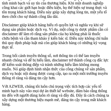
tính minh bạch và uy tín của thương hiệu. Khi một doanh nghiệp
công khai các giới hạn hoặc điều kiện, họ thể hiện sự trung thực và
tôn trọng khách hàng. Điều này giúp xây dựng lòng tin, một yếu tố
then chốt cho sự thành công lâu dài.
Disclaimer giúp khách hàng hiểu rõ quyền lợi và nghĩa vụ khi sử
dụng sản phẩm hoặc dịch vụ. Ví dụ, một công ty dược phẩm cần có
disclaimer để làm rõ rằng sản phẩm của họ không phải là thuốc
chữa bệnh và cần tham khảo ý kiến bác sĩ. Điều này không chỉ tuân
thủ quy định pháp luật mà còn giúp khách hàng có những kỳ vọng
thực tế.
Trong bối cảnh truyền thông số, nơi thông tin có thể lan truyền
nhanh chóng và dễ bị hiểu lầm, disclaimer trở thành công cụ đắc lực
để kiểm soát thông điệp và tránh những hiểu lầm không mong
muốn. Nó giúp định hình nhận thức của công chúng về sản phẩm,
dịch vụ hoặc nội dung được cung cấp, tạo ra một môi trường truyền
thông rõ ràng và đáng tin cậy hơn.
Với AZWEB, chúng tôi luôn chú trọng việc tích hợp các yếu tố
minh bạch này vào mọi dự án thiết kế website, đảm bảo rằng thông
tin đến với người dùng luôn rõ ràng và đầy đủ. Đây là cách chúng ta
xây dựng một thương hiệu mạnh mẽ, đáng tin cậy trong mắt khách
hàng.