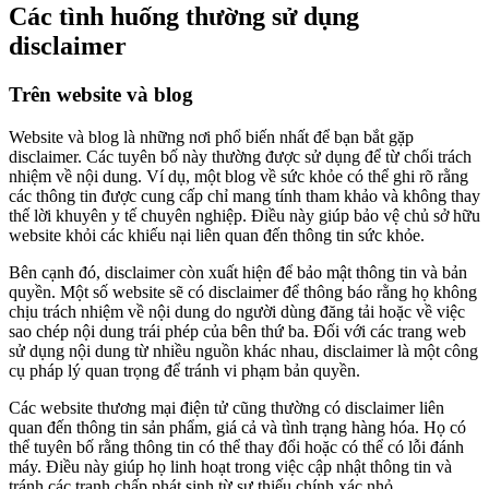
Các tình huống thường sử dụng
disclaimer
Trên website và blog
Website và blog là những nơi phổ biến nhất để bạn bắt gặp
disclaimer. Các tuyên bố này thường được sử dụng để từ chối trách
nhiệm về nội dung. Ví dụ, một blog về sức khỏe có thể ghi rõ rằng
các thông tin được cung cấp chỉ mang tính tham khảo và không thay
thế lời khuyên y tế chuyên nghiệp. Điều này giúp bảo vệ chủ sở hữu
website khỏi các khiếu nại liên quan đến thông tin sức khỏe.
Bên cạnh đó, disclaimer còn xuất hiện để bảo mật thông tin và bản
quyền. Một số website sẽ có disclaimer để thông báo rằng họ không
chịu trách nhiệm về nội dung do người dùng đăng tải hoặc về việc
sao chép nội dung trái phép của bên thứ ba. Đối với các trang web
sử dụng nội dung từ nhiều nguồn khác nhau, disclaimer là một công
cụ pháp lý quan trọng để tránh vi phạm bản quyền.
Các website thương mại điện tử cũng thường có disclaimer liên
quan đến thông tin sản phẩm, giá cả và tình trạng hàng hóa. Họ có
thể tuyên bố rằng thông tin có thể thay đổi hoặc có thể có lỗi đánh
máy. Điều này giúp họ linh hoạt trong việc cập nhật thông tin và
tránh các tranh chấp phát sinh từ sự thiếu chính xác nhỏ.