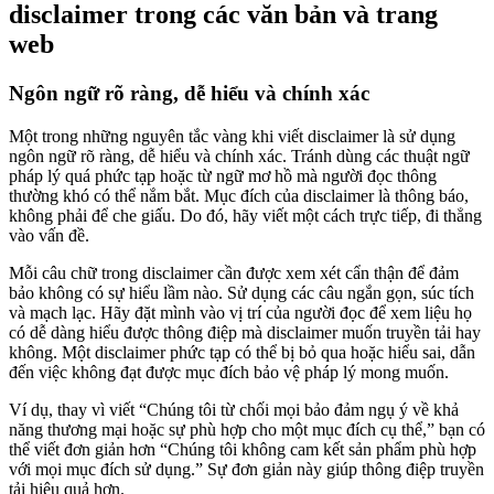
disclaimer trong các văn bản và trang
web
Ngôn ngữ rõ ràng, dễ hiểu và chính xác
Một trong những nguyên tắc vàng khi viết disclaimer là sử dụng
ngôn ngữ rõ ràng, dễ hiểu và chính xác. Tránh dùng các thuật ngữ
pháp lý quá phức tạp hoặc từ ngữ mơ hồ mà người đọc thông
thường khó có thể nắm bắt. Mục đích của disclaimer là thông báo,
không phải để che giấu. Do đó, hãy viết một cách trực tiếp, đi thẳng
vào vấn đề.
Mỗi câu chữ trong disclaimer cần được xem xét cẩn thận để đảm
bảo không có sự hiểu lầm nào. Sử dụng các câu ngắn gọn, súc tích
và mạch lạc. Hãy đặt mình vào vị trí của người đọc để xem liệu họ
có dễ dàng hiểu được thông điệp mà disclaimer muốn truyền tải hay
không. Một disclaimer phức tạp có thể bị bỏ qua hoặc hiểu sai, dẫn
đến việc không đạt được mục đích bảo vệ pháp lý mong muốn.
Ví dụ, thay vì viết “Chúng tôi từ chối mọi bảo đảm ngụ ý về khả
năng thương mại hoặc sự phù hợp cho một mục đích cụ thể,” bạn có
thể viết đơn giản hơn “Chúng tôi không cam kết sản phẩm phù hợp
với mọi mục đích sử dụng.” Sự đơn giản này giúp thông điệp truyền
tải hiệu quả hơn.