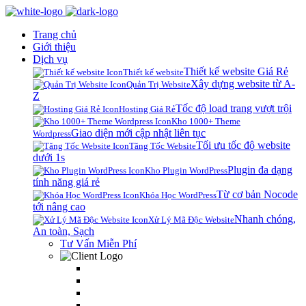
Trang chủ
Giới thiệu
Dịch vụ
Thiết kế website Giá Rẻ
Thiết kế website
Xây dựng website từ A-
Quản Trị Website
Z
Tốc độ load trang vượt trội
Hosting Giá Rẻ
Kho 1000+ Theme
Giao diện mới cập nhật liên tục
Wordpress
Tối ưu tốc độ website
Tăng Tốc Website
dưới 1s
Plugin đa dạng
Kho Plugin WordPress
tính năng giá rẻ
Từ cơ bản Nocode
Khóa Học WordPress
tới nâng cao
Nhanh chóng,
Xử Lý Mã Độc Website
An toàn, Sạch
Tư Vấn Miễn Phí