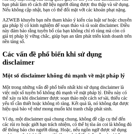
bạn phải làm rõ cách dữ liệu người dùng được thu thập và sử dụng.
Nếu không cập nhật, bạn có thể đối mặt với các khoản phạt nặng.
AZWEB khuyên bạn nên tham khảo ý kiến của luật sư hoặc chuyên
gia pháp lý có kinh nghiệm để soạn thảo và rà soát disclaimer. Điều
này đảm bảo rằng tuyên bố của bạn không chỉ rõ ràng mà còn có
giá trị pháp lý vững chắc, giúp bạn an tâm phát triển kinh doanh trên
nền tảng số.
Các vấn đề phổ biến khi sử dụng
disclaimer
Một số disclaimer không đủ mạnh về mặt pháp lý
Một trong những vấn đề phổ biến nhất khi sử dụng disclaimer là
việc một số tuyên bố không đủ mạnh về mặt pháp lý. Điều này có
thể xảy ra khi disclaimer được soạn thảo một cách sơ sài, thiếu các
yếu tố cần thiết hoặc không rõ ràng. Kết quả là, nó không đạt được
hiệu quả bảo vệ như mong muốn khi tranh chấp phát sinh.
Ví dụ, một disclaimer quá chung chung, không đề cập cụ thể đến
các rủi ro hoặc giới hạn trách nhiệm, có thể bị tòa án coi là không đủ
để thông báo cho người dùng. Hoặc, nếu ngôn ngữ được sử dụng