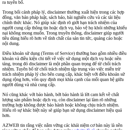
ra tuyên bố.
Trong bối cảnh pháp lý, disclaimer thường xuất hiện trong các hợp
đồng, văn bản pháp luật, sách báo, bài nghiên cứu và các tài liệu
chính thức khác. Nó giúp xác định rõ giới hạn trách nhiệm của
người cung cấp thông tin hoặc dịch vụ, bảo vệ họ khỏi những khiếu
nại không mong muốn. Trong truyền thông, disclaimer giúp người
tiêu dùng hiểu rõ hơn về tính chất của sản tin tức, quảng cáo hoặc
nội dung.
Điều khoản sử dụng (Terms of Service) thường bao gồm nhiều điều
khoản và điều kiện chi tiết về việc sử dụng một dịch vụ hoặc nền
tảng, trong đó disclaimer là một phần quan trọng để từ chối trách
nhiệm. Tuyên bố từ chối trách nhiệm tập trung vào việc miễn trừ
trách nhiệm pháp lý cho bên cung cấp, khác biệt với điều khoản sử
dụng rộng hơn, vốn quy định mọi khía cạnh của mối quan hệ giữa
người dùng và nhà cung cấp.
Nó cũng khác với bảo hành, bởi bảo hành là lời cam kết về chất
lượng sản phẩm hoặc dịch vụ, còn disclaimer lại làm rõ những
trường hợp không được bảo hành hoặc không chịu trách nhiệm.
Hiểu rõ sự khác biệt này sẽ giúp bạn sử dụng disclaimer hiệu quả
hơn.
AZWEB tin rằng việc nắm vững các khái niệm cơ bản này là nền