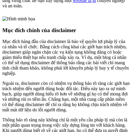
tảng vững chắc để bạn xây dựng một
website là gì
chuyên nghiệp
và an toàn.
Mục đích chính của disclaimer
Mục đích hàng đầu của disclaimer là bảo vệ quyền lợi pháp lý của
cá nhân và tổ chức. Bằng cách công khai các giới hạn trách nhiệm,
disclaimer giúp ngăn chặn các vụ kiện tụng không đáng có hoặc
giảm thiểu thiệt hại nếu tranh chấp xảy ra. Ví dụ, một blog cá nhân
có thể sử dụng disclaimer để thông báo rằng các bài viết chỉ mang
tính chất tham khảo, không phải lời khuyên pháp lý hay y tế chuyên
nghiệp.
Ngoài ra, disclaimer còn có nhiệm vụ thông báo rõ ràng các giới hạn
trách nhiệm đến người dùng hoặc đối tác. Điều này tạo ra sự minh
bạch, giúp người dùng hiểu rõ hơn về những gì họ có thể mong đợi
và những rủi ro tiềm ẩn. Chẳng hạn, một nhà cung cấp phần mềm
có thể dùng disclaimer để chỉ ra rằng họ không chịu trách nhiệm về
mất mát dữ liệu do lỗi người dùng.
Thông báo rõ ràng này không chỉ là một yêu cầu pháp lý mà còn là
một phần quan trọng trong việc xây dựng lòng tin với khách hàng.
Khi người dùng biết rõ về các giới hạn, họ có thể đưa ra quyết định