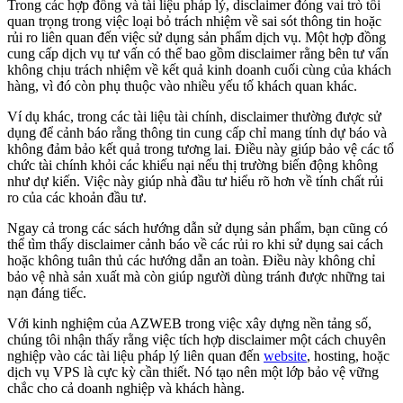
Trong các hợp đồng và tài liệu pháp lý, disclaimer đóng vai trò tối
quan trọng trong việc loại bỏ trách nhiệm về sai sót thông tin hoặc
rủi ro liên quan đến việc sử dụng sản phẩm dịch vụ. Một hợp đồng
cung cấp dịch vụ tư vấn có thể bao gồm disclaimer rằng bên tư vấn
không chịu trách nhiệm về kết quả kinh doanh cuối cùng của khách
hàng, vì đó còn phụ thuộc vào nhiều yếu tố khách quan khác.
Ví dụ khác, trong các tài liệu tài chính, disclaimer thường được sử
dụng để cảnh báo rằng thông tin cung cấp chỉ mang tính dự báo và
không đảm bảo kết quả trong tương lai. Điều này giúp bảo vệ các tổ
chức tài chính khỏi các khiếu nại nếu thị trường biến động không
như dự kiến. Việc này giúp nhà đầu tư hiểu rõ hơn về tính chất rủi
ro của các khoản đầu tư.
Ngay cả trong các sách hướng dẫn sử dụng sản phẩm, bạn cũng có
thể tìm thấy disclaimer cảnh báo về các rủi ro khi sử dụng sai cách
hoặc không tuân thủ các hướng dẫn an toàn. Điều này không chỉ
bảo vệ nhà sản xuất mà còn giúp người dùng tránh được những tai
nạn đáng tiếc.
Với kinh nghiệm của AZWEB trong việc xây dựng nền tảng số,
chúng tôi nhận thấy rằng việc tích hợp disclaimer một cách chuyên
nghiệp vào các tài liệu pháp lý liên quan đến
website
, hosting, hoặc
dịch vụ VPS là cực kỳ cần thiết. Nó tạo nên một lớp bảo vệ vững
chắc cho cả doanh nghiệp và khách hàng.