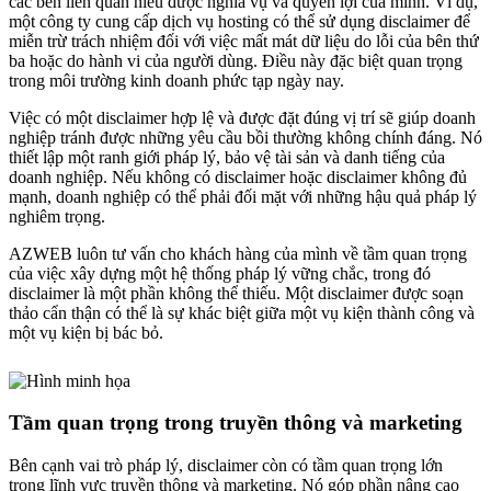
các bên liên quan hiểu được nghĩa vụ và quyền lợi của mình. Ví dụ,
một công ty cung cấp dịch vụ hosting có thể sử dụng disclaimer để
miễn trừ trách nhiệm đối với việc mất mát dữ liệu do lỗi của bên thứ
ba hoặc do hành vi của người dùng. Điều này đặc biệt quan trọng
trong môi trường kinh doanh phức tạp ngày nay.
Việc có một disclaimer hợp lệ và được đặt đúng vị trí sẽ giúp doanh
nghiệp tránh được những yêu cầu bồi thường không chính đáng. Nó
thiết lập một ranh giới pháp lý, bảo vệ tài sản và danh tiếng của
doanh nghiệp. Nếu không có disclaimer hoặc disclaimer không đủ
mạnh, doanh nghiệp có thể phải đối mặt với những hậu quả pháp lý
nghiêm trọng.
AZWEB luôn tư vấn cho khách hàng của mình về tầm quan trọng
của việc xây dựng một hệ thống pháp lý vững chắc, trong đó
disclaimer là một phần không thể thiếu. Một disclaimer được soạn
thảo cẩn thận có thể là sự khác biệt giữa một vụ kiện thành công và
một vụ kiện bị bác bỏ.
Tầm quan trọng trong truyền thông và marketing
Bên cạnh vai trò pháp lý, disclaimer còn có tầm quan trọng lớn
trong lĩnh vực truyền thông và marketing. Nó góp phần nâng cao