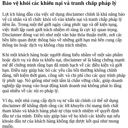
Bảo vệ khỏi các khiếu nại và tranh chấp pháp lý
Lợi ích hàng đầu của việc sử dụng disclaimer chính là khả năng bảo
vệ cá nhân và tổ chức khỏi vô vàn khiếu nại và tranh chấp pháp lý
tiềm ẩn. Trong một thế giới ngày càng phức tạp và dễ kiện tụng,
việc thiết lập ranh giới trách nhiệm rõ ràng là cực kỳ quan trọng.
Disclaimer đóng vai trò như một văn bản thỏa thuận trước, nơi các
bên liên quan được thông báo về những giới hạn mà bên cung cấp
thông tin hoặc dịch vụ không chịu trách nhiệm.
Khi một khách hàng hoặc người dùng hiểu nhầm về một sản phẩm
hoặc dịch vụ và đưa ra khiếu nại, disclaimer sẽ là bằng chứng mạnh
mẽ để chứng minh rằng bạn đã minh bạch về các điều kiện và giới
hạn. Điều này giúp bác bỏ các yêu cầu bồi thường không chính
đáng, tiết kiệm thời gian, công sức và chi phí cho các quy trình pháp
lý phức tạp. Nó giống như một tấm lá chắn vững chắc, giúp doanh
nghiệp tập trung vào hoạt động kinh doanh mà không phải lo lắng
quá nhiều về các rủi ro pháp lý.
Ví dụ, một nhà cung cấp dịch vụ tư vấn tài chính có thể sử dụng
disclaimer để khẳng định rằng các lời khuyên chỉ mang tính chất
tham khảo và khách hàng phải tự chịu trách nhiệm về quyết định
đầu tư của mình. Điều này giúp bảo vệ họ khỏi các khiếu nại nếu
khoản đầu tư của khách hàng không đạt được kết quả như mong
muốn.