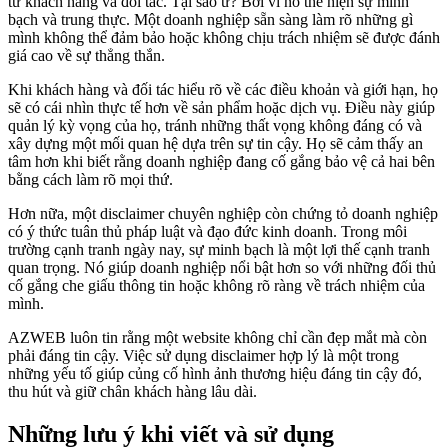
từ khách hàng và đối tác. Tại sao ư? Bởi vì nó thể hiện sự minh
bạch và trung thực. Một doanh nghiệp sẵn sàng làm rõ những gì
mình không thể đảm bảo hoặc không chịu trách nhiệm sẽ được đánh
giá cao về sự thẳng thắn.
Khi khách hàng và đối tác hiểu rõ về các điều khoản và giới hạn, họ
sẽ có cái nhìn thực tế hơn về sản phẩm hoặc dịch vụ. Điều này giúp
quản lý kỳ vọng của họ, tránh những thất vọng không đáng có và
xây dựng một mối quan hệ dựa trên sự tin cậy. Họ sẽ cảm thấy an
tâm hơn khi biết rằng doanh nghiệp đang cố gắng bảo vệ cả hai bên
bằng cách làm rõ mọi thứ.
Hơn nữa, một disclaimer chuyên nghiệp còn chứng tỏ doanh nghiệp
có ý thức tuân thủ pháp luật và đạo đức kinh doanh. Trong môi
trường cạnh tranh ngày nay, sự minh bạch là một lợi thế cạnh tranh
quan trọng. Nó giúp doanh nghiệp nổi bật hơn so với những đối thủ
cố gắng che giấu thông tin hoặc không rõ ràng về trách nhiệm của
mình.
AZWEB luôn tin rằng một website không chỉ cần đẹp mắt mà còn
phải đáng tin cậy. Việc sử dụng disclaimer hợp lý là một trong
những yếu tố giúp củng cố hình ảnh thương hiệu đáng tin cậy đó,
thu hút và giữ chân khách hàng lâu dài.
Những lưu ý khi viết và sử dụng