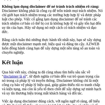
Không lạm dụng disclaimer để né tránh trách nhiệm rõ ràng:
Disclaimer không phải là công cụ để trốn tránh mọi trách nhiệm. Nó
chỉ giới hạn trách nhiệm trong các trường hợp hợp lý và được pháp
luật cho phép. Việc cố gắng lạm dụng disclaimer để né tránh các
trách nhiệm cơ bản có thể bị coi là không hợp lệ và gây tổn hại đến
uy tín của bạn. Hãy sử dụng nó một cách có trách nhiệm và đạo
đức.
Bằng cách tuân thủ những thực hành tốt nhất này, bạn sẽ xây dựng
được một disclaimer mạnh mẽ, hiệu quả và đáng tin cậy. AZWEB
luôn đồng hành cùng bạn để xây dựng một nền tảng số an toàn và
chuyên nghiệp.
Kết luận
Qua bài viết này, chúng ta đã cùng nhau tìm hiểu sâu sắc về
“
disclaimer là gì
“, từ định nghĩa cơ bản đến vai trò quan trọng của
nó trong cả pháp lý và truyền thông. Disclaimer không chỉ là một
công cụ bảo vệ pháp lý hiệu quả, giúp giảm thiểu rủi ro tranh chấp
và kiện tụng, mà còn là yếu tố then chốt để xây dựng sự minh bạch
và uy tín thương hiệu trong mắt khách hàng và đối tác.
Việc áp dụng disclaimer đúng cách, với ngôn ngữ rõ ràng, dễ hiểu