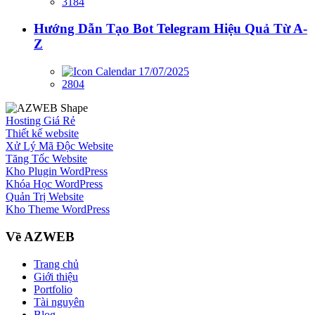
3184
Hướng Dẫn Tạo Bot Telegram Hiệu Quả Từ A-
Z
17/07/2025
2804
Hosting Giá Rẻ
Thiết kế website
Xử Lý Mã Độc Website
Tăng Tốc Website
Kho Plugin WordPress
Khóa Học WordPress
Quản Trị Website
Kho Theme WordPress
Về AZWEB
Trang chủ
Giới thiệu
Portfolio
Tài nguyên
Blog