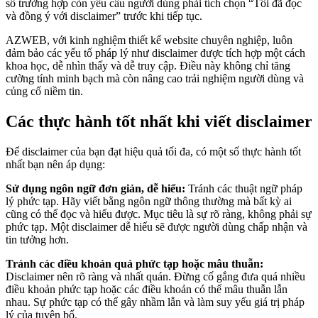
số trường hợp còn yêu cầu người dùng phải tích chọn “Tôi đã đọc
và đồng ý với disclaimer” trước khi tiếp tục.
AZWEB, với kinh nghiệm thiết kế website chuyên nghiệp, luôn
đảm bảo các yếu tố pháp lý như disclaimer được tích hợp một cách
khoa học, dễ nhìn thấy và dễ truy cập. Điều này không chỉ tăng
cường tính minh bạch mà còn nâng cao trải nghiệm người dùng và
củng cố niềm tin.
Các thực hành tốt nhất khi viết disclaimer
Để disclaimer của bạn đạt hiệu quả tối đa, có một số thực hành tốt
nhất bạn nên áp dụng:
Sử dụng ngôn ngữ đơn giản, dễ hiểu:
Tránh các thuật ngữ pháp
lý phức tạp. Hãy viết bằng ngôn ngữ thông thường mà bất kỳ ai
cũng có thể đọc và hiểu được. Mục tiêu là sự rõ ràng, không phải sự
phức tạp. Một disclaimer dễ hiểu sẽ được người dùng chấp nhận và
tin tưởng hơn.
Tránh các điều khoản quá phức tạp hoặc mâu thuẫn:
Disclaimer nên rõ ràng và nhất quán. Đừng cố gắng đưa quá nhiều
điều khoản phức tạp hoặc các điều khoản có thể mâu thuẫn lẫn
nhau. Sự phức tạp có thể gây nhầm lẫn và làm suy yếu giá trị pháp
lý của tuyên bố.