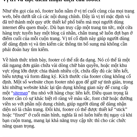
Như tên gọi của nó, footer luôn nằm ở vị trí cuối cùng của mọi trang
web, bên dưới tất cả các nội dung chính. Đây là vị trí mặc định và
đã trở thành một quy ước thiết kế phổ biến mà mọi người dùng
internet đều quen thuộc. Dù bạn truy cập một trang tin tức, một cửa
hàng trực tuyến hay một blog cá nhân, chân trang sẽ luôn đợi bạn ở
điểm cuối của mỗi cuộn trang. Vị trí cố định này giúp người dùng
dễ dàng định vị và tìm kiếm các thông tin bổ sung mà không cần
phải đoán hay tìm kiếm.
Về hình thức trình bày, footer có thể rất đa dạng. Nó có thể là một
dải ngang đơn giản chứa vài dòng chữ bản quyền, hoặc một khu
vực rộng lớn được chia thành nhiều cột, chứa đầy đủ các liên kết,
biểu tượng và form đăng ký. Kích thước của footer cũng không cố
định. Một số website chọn footer nhỏ gọn để giữ sự tinh giản, trong
khi những website khác lại tận dụng không gian này để cung cấp
một “
sitemap
” thu nhỏ với hàng chục liên kết. Điều quan trọng là
footer cần có sự khác biệt rõ ràng về màu sắc, font chữ hoặc đường
viền so với phần nội dung chính, giúp người dùng dễ dàng nhận
diện nó là chân trang. Đôi khi, footer có thể được thiết kế “stick”
hoặc “fixed” ở cuối màn hình, nghĩa là nó luôn hiển thị ngay cả khi
bạn cuộn trang, mang lại khả năng truy cập tức thì cho các chức
năng quan trọng.