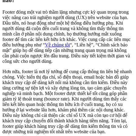
nào?
Footer đóng một vai trò thầm lặng nhưng cực kỳ quan trọng trong
việc nâng cao trải nghiệm người dùng (UX) trên website của bạn.
Đầu tiên, nó hoạt động như một hệ thống điều hướng phụ. Khi
người dùng đã cuộn đến cuối trang và không tìm thấy thông tin
mình cần ở phần nội dung chính, họ thường hướng mắt xuống
footer để tìm các liên kết hữu ích khác. Việc cung cấp các liên mục
điều hướng phụ như “
Về chúng tôi
“, “Liên hệ”, “Chính sách bảo
mật” giúp họ dễ dàng tiếp cận những trang quan trọng mà không
cần phải cuộn ngược lên đầu trang. Điều này tiết kiệm thời gian và
công sức cho người dùng.
Hơn nữa, footer là nơi lý tưởng để cung cấp thông tin liên hệ nhanh
chóng. Việc hiển thị địa chỉ, số điện thoại, email hoặc bản đồ giúp
khách truy cập dễ dàng kết nối mà không cần tìm kiếm. Điều này
tăng cường sự tiện lợi và xây dựng lòng tin, tạo cảm giác chuyên
nghiệp và minh bạch. Một footer được thiết kế tốt cũng góp phần
giảm tỷ lệ thoát trang (bounce rate). Khi người dùng tìm thấy các
liên kết liên quan hoặc thông tin hữu ích ở cuối trang, họ có xu
hướng ở lại website lâu hơn, khám phá thêm các nội dung khác.
Điều này không chỉ cải thiện các chỉ số UX mà còn tạo cơ hội để
khách truy cập chuyển đổi thành khách hàng tiềm năng. Tóm lại,
footer giúp khách hàng truy cập dễ dàng tìm kiếm thông tin và có
được những trải nghiệm tốt nhất trên website của bạn.