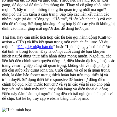
số nguyên tắc cơ bản và thực tiễn. Trước hết, hãy giữ footer gọn
gàng, dễ đọc và dễ tìm kiếm thông tin. Thay vì cố gắng nhồi nhét
mọi thứ, hãy ưu tiên những thông tin quan trọng nhất mà người
dùng có thể tìm kiếm ở cuối trang. Sắp xếp các liên kết thành các
nhóm logic (ví dụ: “Công ty”, “Hỗ trợ”, “Liên kết nhanh”) với các
tiêu đề rõ ràng. Sử dụng khoảng trắng hợp lý để các yếu tố không bị
dính vào nhau, giúp mắt người đọc dễ dàng lướt qua.
Thứ hai, hãy cân nhắc tích hợp các lời kêu gọi hành động (Call-to-
action – CTA) và liên kết quan trọng một cách chiến lược. Ví dụ,
một nút “
Đăng ký nhận bản tin
” hoặc “Liên hệ ngay” có thể được
đặt tinh tế trong footer. Đây là cơ hội cuối cùng để bạn khuyến
khích người dùng thực hiện hành động mong muốn. Ngoài ra, các
liên kết đến chính sách quyền riêng tư, điều khoản dịch vụ, hoặc các
trang về sự nghiệp cũng rất quan trọng, không chỉ về mặt pháp lý
mà còn giúp xây dựng lòng tin. Cuối cùng, và có lẽ là quan trọng
nhất, là đảm bảo footer tương thích hoàn hảo trên mọi thiết bị và
trình duyệt. Sử dụng thiết kế responsive để footer tự động điều
chỉnh bố cục, kích thước font chữ và vị trí các yếu tố sao cho phù
hợp với màn hình máy tính, máy tính bảng và điện thoại di động.
Điều này đảm bảo mọi người dùng đều có trải nghiệm nhất quán và
dễ chịu, bất kể họ truy cập website bằng thiết bị nào.