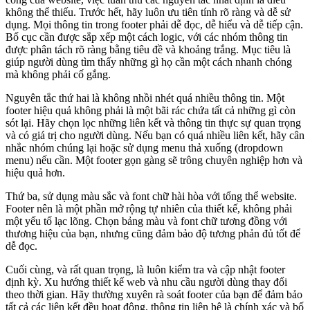
không thể thiếu. Trước hết, hãy luôn ưu tiên tính rõ ràng và dễ sử
dụng. Mọi thông tin trong footer phải dễ đọc, dễ hiểu và dễ tiếp cận.
Bố cục cần được sắp xếp một cách logic, với các nhóm thông tin
được phân tách rõ ràng bằng tiêu đề và khoảng trắng. Mục tiêu là
giúp người dùng tìm thấy những gì họ cần một cách nhanh chóng
mà không phải cố gắng.
Nguyên tắc thứ hai là không nhồi nhét quá nhiều thông tin. Một
footer hiệu quả không phải là một bãi rác chứa tất cả những gì còn
sót lại. Hãy chọn lọc những liên kết và thông tin thực sự quan trọng
và có giá trị cho người dùng. Nếu bạn có quá nhiều liên kết, hãy cân
nhắc nhóm chúng lại hoặc sử dụng menu thả xuống (dropdown
menu) nếu cần. Một footer gọn gàng sẽ trông chuyên nghiệp hơn và
hiệu quả hơn.
Thứ ba, sử dụng màu sắc và font chữ hài hòa với tổng thể website.
Footer nên là một phần mở rộng tự nhiên của thiết kế, không phải
một yếu tố lạc lõng. Chọn bảng màu và font chữ tương đồng với
thương hiệu của bạn, nhưng cũng đảm bảo độ tương phản đủ tốt để
dễ đọc.
Cuối cùng, và rất quan trọng, là luôn kiểm tra và cập nhật footer
định kỳ. Xu hướng thiết kế web và nhu cầu người dùng thay đổi
theo thời gian. Hãy thường xuyên rà soát footer của bạn để đảm bảo
tất cả các liên kết đều hoạt động, thông tin liên hệ là chính xác và bố