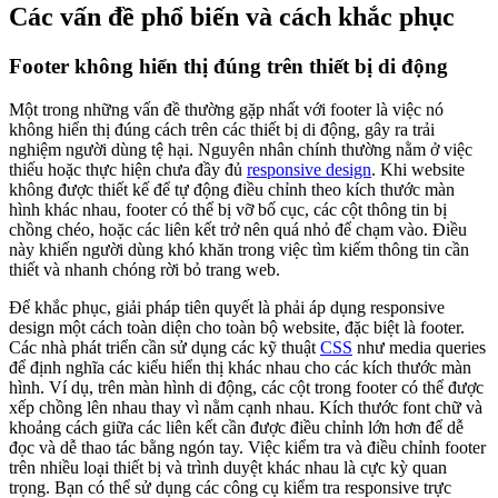
Các vấn đề phổ biến và cách khắc phục
Footer không hiển thị đúng trên thiết bị di động
Một trong những vấn đề thường gặp nhất với footer là việc nó
không hiển thị đúng cách trên các thiết bị di động, gây ra trải
nghiệm người dùng tệ hại. Nguyên nhân chính thường nằm ở việc
thiếu hoặc thực hiện chưa đầy đủ
responsive design
. Khi website
không được thiết kế để tự động điều chỉnh theo kích thước màn
hình khác nhau, footer có thể bị vỡ bố cục, các cột thông tin bị
chồng chéo, hoặc các liên kết trở nên quá nhỏ để chạm vào. Điều
này khiến người dùng khó khăn trong việc tìm kiếm thông tin cần
thiết và nhanh chóng rời bỏ trang web.
Để khắc phục, giải pháp tiên quyết là phải áp dụng responsive
design một cách toàn diện cho toàn bộ website, đặc biệt là footer.
Các nhà phát triển cần sử dụng các kỹ thuật
CSS
như media queries
để định nghĩa các kiểu hiển thị khác nhau cho các kích thước màn
hình. Ví dụ, trên màn hình di động, các cột trong footer có thể được
xếp chồng lên nhau thay vì nằm cạnh nhau. Kích thước font chữ và
khoảng cách giữa các liên kết cần được điều chỉnh lớn hơn để dễ
đọc và dễ thao tác bằng ngón tay. Việc kiểm tra và điều chỉnh footer
trên nhiều loại thiết bị và trình duyệt khác nhau là cực kỳ quan
trọng. Bạn có thể sử dụng các công cụ kiểm tra responsive trực