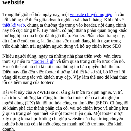
website
Trong thế giới số hóa ngày nay, một
website chuyên nghiệp
là cầu
nối không thể thiếu giữa doanh nghiệp và khách hàng. Khi nói về
thiết kế web
, chúng ta thường tập trung vào header, nội dung chính
hay bố cục tổng thể. Tuy nhiên, có một thành phần quan trọng khác
thường bị bỏ qua hoặc đánh giá thấp: Footer. Phần chân trang này,
dù nằm ở cuối cùng, lại ẩn chứa sức mạnh đáng kinh ngạc trong
việc định hình trải nghiệm người dùng và hỗ trợ chiến lược SEO.
Nhiều người dùng, ngay cả những nhà phát triển web, vẫn chưa
thực sự hiểu rõ “
footer là gì
” và tầm quan trọng chiến lược của nó.
Họ có thể coi nó chỉ là nơi chứa thông tin bản quyền đơn thuần.
Điều này dẫn đến việc footer thường bị thiết kế sơ sài, bỏ lỡ cơ hội
vàng để tương tác với khách truy cập. Vậy làm thế nào để khai thác
tối đa tiềm năng của footer?
Bài viết này của AZWEB sẽ đi sâu giải thích rõ định nghĩa, vị trí,
cấu trúc và những tác động to lớn của footer đến cả trải nghiệm
người dùng (UX) lẫn tối ưu hóa công cụ tìm kiếm (SEO). Chúng tôi
sẽ khám phá các thành phần cần có, vai trò chiến lược và những lưu
ý quan trọng để bạn thiết kế một footer hiệu quả. Một footer được
xây dựng khoa học không chỉ giúp website của bạn trông chuyên
nghiệp hơn mà còn là một công cụ mạnh mẽ hỗ trợ mục tiêu kinh
doanh.