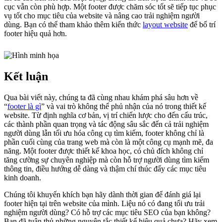
cục vẫn còn phù hợp. Một footer được chăm sóc tốt sẽ tiếp tục phục
vụ tốt cho mục tiêu của website và nâng cao trải nghiệm người
dùng. Bạn có thể tham khảo thêm kiến thức
layout website
để bố trí
footer hiệu quả hơn.
Kết luận
Qua bài viết này, chúng ta đã cùng nhau khám phá sâu hơn về
“
footer là gì
” và vai trò không thể phủ nhận của nó trong thiết kế
website. Từ định nghĩa cơ bản, vị trí chiến lược cho đến cấu trúc,
các thành phần quan trọng và tác động sâu sắc đến cả trải nghiệm
người dùng lẫn tối ưu hóa công cụ tìm kiếm, footer không chỉ là
phần cuối cùng của trang web mà còn là một công cụ mạnh mẽ, đa
năng. Một footer được thiết kế khoa học, có chủ đích không chỉ
tăng cường sự chuyên nghiệp mà còn hỗ trợ người dùng tìm kiếm
thông tin, điều hướng dễ dàng và thậm chí thúc đẩy các mục tiêu
kinh doanh.
Chúng tôi khuyến khích bạn hãy dành thời gian để đánh giá lại
footer hiện tại trên website của mình. Liệu nó có đang tối ưu trải
nghiệm người dùng? Có hỗ trợ các mục tiêu SEO của bạn không?
Bạn đã tuân thủ những nguyên tắc thiết kế hiệu quả chưa? Hãy xem