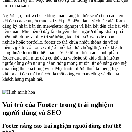
thanh toán uy tín. Mục tiêu là tạo sự tin tưởng và thuận tiện cho quá
trình mua sắm.
Ngược lại, một website blog hoặc trang tin tức sẽ ưu tiên các liên
kết đến các chuyên mục bài viết phổ biến, danh sách tác giả, form
đăng ký nhận bản tin (newsletter signup) và liên kết đến các bài viết
liên quan. Mục tiêu ở đây là khuyến khích người dùng khám phá
thêm nội dung và duy trì sự tương tác. Đối với website doanh
nghiệp hoặc portfolio, footer có thể chứa nhiều thông tin về sứ
mệnh, giá trị cốt lõi, các dự án nổi bật, lời chứng thực của khách
hàng hoặc form liên hệ nhanh. Việc tối ưu hóa các thành phần
footer dựa trên mục tiêu cụ thể của website sẽ giúp định hướng
người dùng đến những hành động mong muốn, từ đó nâng cao hiệu
quả tổng thể của trang web. Một footer được thiết kế riêng biệt
không chỉ đẹp mắt mà còn là một công cụ marketing và dịch vụ
khách hàng mạnh mẽ.
Vai trò của Footer trong trải nghiệm
người dùng và SEO
Footer nâng cao trải nghiệm người dùng như thế