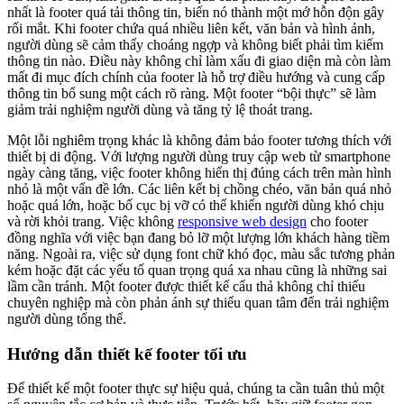
nhất là footer quá tải thông tin, biến nó thành một mớ hỗn độn gây
rối mắt. Khi footer chứa quá nhiều liên kết, văn bản và hình ảnh,
người dùng sẽ cảm thấy choáng ngợp và không biết phải tìm kiếm
thông tin nào. Điều này không chỉ làm xấu đi giao diện mà còn làm
mất đi mục đích chính của footer là hỗ trợ điều hướng và cung cấp
thông tin bổ sung một cách rõ ràng. Một footer “bội thực” sẽ làm
giảm trải nghiệm người dùng và tăng tỷ lệ thoát trang.
Một lỗi nghiêm trọng khác là không đảm bảo footer tương thích với
thiết bị di động. Với lượng người dùng truy cập web từ smartphone
ngày càng tăng, việc footer không hiển thị đúng cách trên màn hình
nhỏ là một vấn đề lớn. Các liên kết bị chồng chéo, văn bản quá nhỏ
hoặc quá lớn, hoặc bố cục bị vỡ có thể khiến người dùng khó chịu
và rời khỏi trang. Việc không
responsive web design
cho footer
đồng nghĩa với việc bạn đang bỏ lỡ một lượng lớn khách hàng tiềm
năng. Ngoài ra, việc sử dụng font chữ khó đọc, màu sắc tương phản
kém hoặc đặt các yếu tố quan trọng quá xa nhau cũng là những sai
lầm cần tránh. Một footer được thiết kế cẩu thả không chỉ thiếu
chuyên nghiệp mà còn phản ánh sự thiếu quan tâm đến trải nghiệm
người dùng tổng thể.
Hướng dẫn thiết kế footer tối ưu
Để thiết kế một footer thực sự hiệu quả, chúng ta cần tuân thủ một