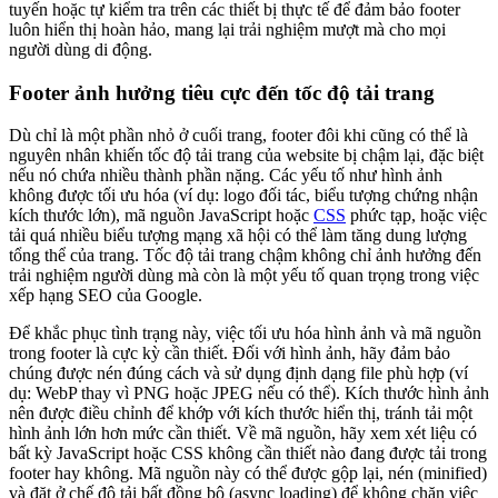
tuyến hoặc tự kiểm tra trên các thiết bị thực tế để đảm bảo footer
luôn hiển thị hoàn hảo, mang lại trải nghiệm mượt mà cho mọi
người dùng di động.
Footer ảnh hưởng tiêu cực đến tốc độ tải trang
Dù chỉ là một phần nhỏ ở cuối trang, footer đôi khi cũng có thể là
nguyên nhân khiến tốc độ tải trang của website bị chậm lại, đặc biệt
nếu nó chứa nhiều thành phần nặng. Các yếu tố như hình ảnh
không được tối ưu hóa (ví dụ: logo đối tác, biểu tượng chứng nhận
kích thước lớn), mã nguồn JavaScript hoặc
CSS
phức tạp, hoặc việc
tải quá nhiều biểu tượng mạng xã hội có thể làm tăng dung lượng
tổng thể của trang. Tốc độ tải trang chậm không chỉ ảnh hưởng đến
trải nghiệm người dùng mà còn là một yếu tố quan trọng trong việc
xếp hạng SEO của Google.
Để khắc phục tình trạng này, việc tối ưu hóa hình ảnh và mã nguồn
trong footer là cực kỳ cần thiết. Đối với hình ảnh, hãy đảm bảo
chúng được nén đúng cách và sử dụng định dạng file phù hợp (ví
dụ: WebP thay vì PNG hoặc JPEG nếu có thể). Kích thước hình ảnh
nên được điều chỉnh để khớp với kích thước hiển thị, tránh tải một
hình ảnh lớn hơn mức cần thiết. Về mã nguồn, hãy xem xét liệu có
bất kỳ JavaScript hoặc CSS không cần thiết nào đang được tải trong
footer hay không. Mã nguồn này có thể được gộp lại, nén (minified)
và đặt ở chế độ tải bất đồng bộ (async loading) để không chặn việc