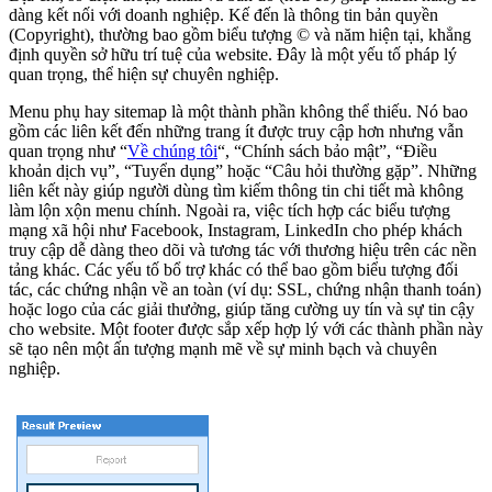
dàng kết nối với doanh nghiệp. Kế đến là thông tin bản quyền
(Copyright), thường bao gồm biểu tượng © và năm hiện tại, khẳng
định quyền sở hữu trí tuệ của website. Đây là một yếu tố pháp lý
quan trọng, thể hiện sự chuyên nghiệp.
Menu phụ hay sitemap là một thành phần không thể thiếu. Nó bao
gồm các liên kết đến những trang ít được truy cập hơn nhưng vẫn
quan trọng như “
Về chúng tôi
“, “Chính sách bảo mật”, “Điều
khoản dịch vụ”, “Tuyển dụng” hoặc “Câu hỏi thường gặp”. Những
liên kết này giúp người dùng tìm kiếm thông tin chi tiết mà không
làm lộn xộn menu chính. Ngoài ra, việc tích hợp các biểu tượng
mạng xã hội như Facebook, Instagram, LinkedIn cho phép khách
truy cập dễ dàng theo dõi và tương tác với thương hiệu trên các nền
tảng khác. Các yếu tố bổ trợ khác có thể bao gồm biểu tượng đối
tác, các chứng nhận về an toàn (ví dụ: SSL, chứng nhận thanh toán)
hoặc logo của các giải thưởng, giúp tăng cường uy tín và sự tin cậy
cho website. Một footer được sắp xếp hợp lý với các thành phần này
sẽ tạo nên một ấn tượng mạnh mẽ về sự minh bạch và chuyên
nghiệp.