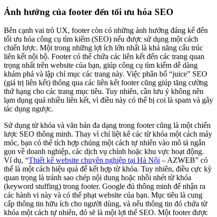
Ảnh hưởng của footer đến tối ưu hóa SEO
Bên cạnh vai trò UX, footer còn có những ảnh hưởng đáng kể đến
tối ưu hóa công cụ tìm kiếm (SEO) nếu được sử dụng một cách
chiến lược. Một trong những lợi ích lớn nhất là khả năng cấu trúc
liên kết nội bộ. Footer có thể chứa các liên kết đến các trang quan
trọng nhất trên website của bạn, giúp công cụ tìm kiếm dễ dàng
khám phá và lập chỉ mục các trang này. Việc phân bổ “juice” SEO
(giá trị liên kết) thông qua các liên kết footer cũng giúp tăng cường
thứ hạng cho các trang mục tiêu. Tuy nhiên, cần lưu ý không nên
lạm dụng quá nhiều liên kết, vì điều này có thể bị coi là spam và gây
tác dụng ngược.
Sử dụng từ khóa và văn bản đa dạng trong footer cũng là một chiến
lược SEO thông minh. Thay vì chỉ liệt kê các từ khóa một cách máy
móc, bạn có thể tích hợp chúng một cách tự nhiên vào mô tả ngắn
gọn về doanh nghiệp, các dịch vụ chính hoặc khu vực hoạt động.
Ví dụ, “
Thiết kế website chuyên nghiệp tại Hà Nội
– AZWEB” có
thể là một cách hiệu quả để kết hợp từ khóa. Tuy nhiên, điều cực kỳ
quan trọng là tránh sao chép nội dung hoặc nhồi nhét từ khóa
(keyword stuffing) trong footer. Google đủ thông minh để nhận ra
các hành vi này và có thể phạt website của bạn. Mục tiêu là cung
cấp thông tin hữu ích cho người dùng, và nếu thông tin đó chứa từ
khóa một cách tự nhiên, đó sẽ là một lợi thế SEO. Một footer được