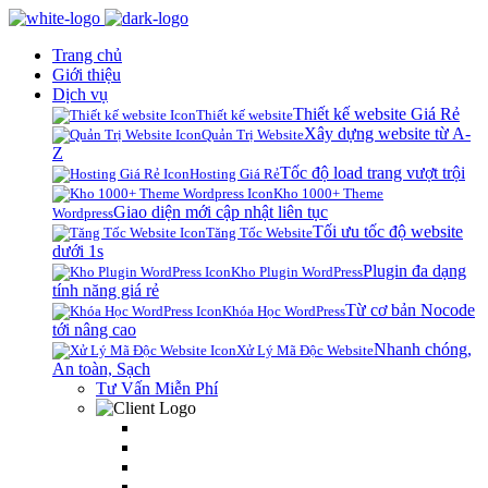
Trang chủ
Giới thiệu
Dịch vụ
Thiết kế website Giá Rẻ
Thiết kế website
Xây dựng website từ A-
Quản Trị Website
Z
Tốc độ load trang vượt trội
Hosting Giá Rẻ
Kho 1000+ Theme
Giao diện mới cập nhật liên tục
Wordpress
Tối ưu tốc độ website
Tăng Tốc Website
dưới 1s
Plugin đa dạng
Kho Plugin WordPress
tính năng giá rẻ
Từ cơ bản Nocode
Khóa Học WordPress
tới nâng cao
Nhanh chóng,
Xử Lý Mã Độc Website
An toàn, Sạch
Tư Vấn Miễn Phí