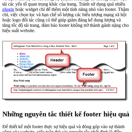
tải các yếu tố quan trọng khác của trang. Tránh sử dụng quá nhiều
plugin
hoặc widget chỉ để thêm một tính năng nhỏ vào footer. Thậm
chí, việc chọn lọc và hạn chế số lượng các biểu tượng mạng xã hội
hoặc logo đối tác cũng có thể giúp giảm đáng kể dung lượng và
tăng tốc độ tải trang, đảm bảo footer không trở thành gánh nặng cho
hiệu suất website.
Những nguyên tắc thiết kế footer hiệu quả
Để thiết kế một footer thực sự hiệu quả và đóng góp vào sự thành
công của website, việc tuân thủ các nguyên tắc nhất định là điều