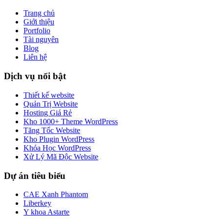
Trang chủ
Giới thiệu
Portfolio
Tài nguyên
Blog
Liên hệ
Dịch vụ nổi bật
Thiết kế website
Quản Trị Website
Hosting Giá Rẻ
Kho 1000+ Theme WordPress
Tăng Tốc Website
Kho Plugin WordPress
Khóa Học WordPress
Xử Lý Mã Độc Website
Dự án tiêu biểu
CAE Xanh Phantom
Liberkey
Y khoa Astarte