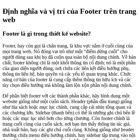
Định nghĩa và vị trí của Footer trên trang
web
Footer là gì trong thiết kế website?
Footer, hay còn gọi là chân trang, là khu vực nằm ở cuối cùng của
mọi trang web. Nó đóng vai trò như một “điểm dừng cuối” cho
người dùng sau khi họ đã cuộn qua toàn bộ nội dung chính. Về bản
chất, footer không chỉ là một khối thông tin cố định; nó là một phần
của giao diện người dùng, nơi chứa các liên kết điều hướng phụ,
thông tin liên hệ, bản quyền và các yếu tố quan trọng khác. Chức
năng cơ bản của footer là cung cấp thêm thông tin hữu ích và các
tùy chọn điều hướng mà không làm lộn xộn phần nội dung chính.
Để phân biệt footer với các thành phần khác, hãy hình dung một
website giống như một cuốn sách. Header (phần đầu trang) giống
như bìa sách hoặc mục lục chính, cung cấp cái nhìn tổng quan và
các chương lớn. Sidebar (thanh bên) có thể là những ghi chú bên lề
hoặc các mục lục nhỏ hơn cho từng chương. Còn footer chính là
trang cuối cùng của cuốn sách, nơi bạn tìm thấy thông tin tác giả,
nhà xuất bản, hay các ghi chú cuối cùng. Không giống như header
thường chứa menu điều hướng chính, hay sidebar tập trung vào nội