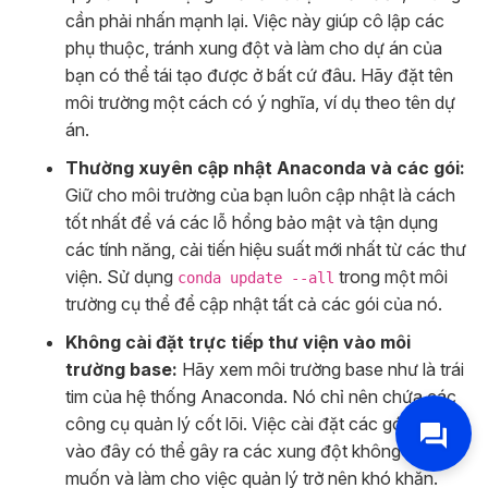
cần phải nhấn mạnh lại. Việc này giúp cô lập các
phụ thuộc, tránh xung đột và làm cho dự án của
bạn có thể tái tạo được ở bất cứ đâu. Hãy đặt tên
môi trường một cách có ý nghĩa, ví dụ theo tên dự
án.
Thường xuyên cập nhật Anaconda và các gói:
Giữ cho môi trường của bạn luôn cập nhật là cách
tốt nhất để vá các lỗ hổng bảo mật và tận dụng
các tính năng, cải tiến hiệu suất mới nhất từ các thư
viện. Sử dụng
trong một môi
conda update --all
trường cụ thể để cập nhật tất cả các gói của nó.
Không cài đặt trực tiếp thư viện vào môi
trường base:
Hãy xem môi trường base như là trái
tim của hệ thống Anaconda. Nó chỉ nên chứa các
công cụ quản lý cốt lõi. Việc cài đặt các gói dự án
vào đây có thể gây ra các xung đột không mong
muốn và làm cho việc quản lý trở nên khó khăn.