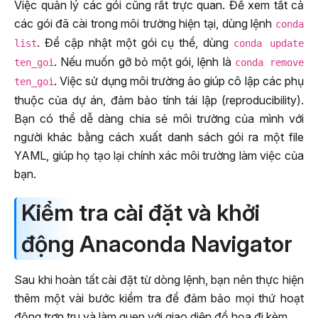
Việc quản lý các gói cũng rất trực quan. Để xem tất cả
các gói đã cài trong môi trường hiện tại, dùng lệnh
conda
. Để cập nhật một gói cụ thể, dùng
list
conda update
. Nếu muốn gỡ bỏ một gói, lệnh là
ten_goi
conda remove
. Việc sử dụng môi trường ảo giúp cô lập các phụ
ten_goi
thuộc của dự án, đảm bảo tính tái lập (reproducibility).
Bạn có thể dễ dàng chia sẻ môi trường của mình với
người khác bằng cách xuất danh sách gói ra một file
YAML, giúp họ tạo lại chính xác môi trường làm việc của
bạn.
Kiểm tra cài đặt và khởi
động Anaconda Navigator
Sau khi hoàn tất cài đặt từ dòng lệnh, bạn nên thực hiện
thêm một vài bước kiểm tra để đảm bảo mọi thứ hoạt
động trơn tru và làm quen với giao diện đồ họa đi kèm.