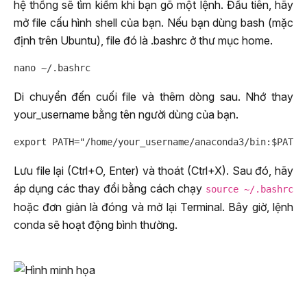
hệ thống sẽ tìm kiếm khi bạn gõ một lệnh. Đầu tiên, hãy
mở file cấu hình shell của bạn. Nếu bạn dùng bash (mặc
định trên Ubuntu), file đó là .bashrc ở thư mục home.
Di chuyển đến cuối file và thêm dòng sau. Nhớ thay
your_username bằng tên người dùng của bạn.
Lưu file lại (Ctrl+O, Enter) và thoát (Ctrl+X). Sau đó, hãy
áp dụng các thay đổi bằng cách chạy
source ~/.bashrc
hoặc đơn giản là đóng và mở lại Terminal. Bây giờ, lệnh
conda sẽ hoạt động bình thường.