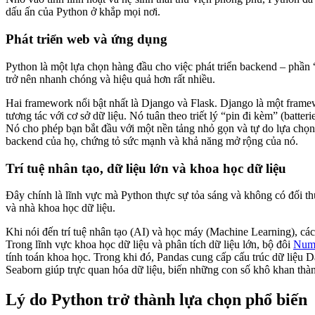
dấu ấn của Python ở khắp mọi nơi.
Phát triển web và ứng dụng
Python là một lựa chọn hàng đầu cho việc phát triển backend – phần
trở nên nhanh chóng và hiệu quả hơn rất nhiều.
Hai framework nổi bật nhất là Django và Flask. Django là một framew
tương tác với cơ sở dữ liệu. Nó tuân theo triết lý “pin đi kèm” (batter
Nó cho phép bạn bắt đầu với một nền tảng nhỏ gọn và tự do lựa chọn 
backend của họ, chứng tỏ sức mạnh và khả năng mở rộng của nó.
Trí tuệ nhân tạo, dữ liệu lớn và khoa học dữ liệu
Đây chính là lĩnh vực mà Python thực sự tỏa sáng và không có đối th
và nhà khoa học dữ liệu.
Khi nói đến trí tuệ nhân tạo (AI) và học máy (Machine Learning), c
Trong lĩnh vực khoa học dữ liệu và phân tích dữ liệu lớn, bộ đôi
NumP
tính toán khoa học. Trong khi đó, Pandas cung cấp cấu trúc dữ liệu 
Seaborn giúp trực quan hóa dữ liệu, biến những con số khô khan thàn
Lý do Python trở thành lựa chọn phổ biến