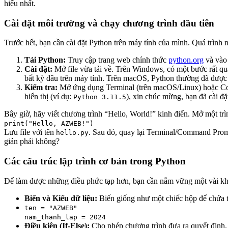
hiểu nhất.
Cài đặt môi trường và chạy chương trình đầu tiên
Trước hết, bạn cần cài đặt Python trên máy tính của mình. Quá trình 
Tải Python:
Truy cập trang web chính thức
python.org
và vào 
Cài đặt:
Mở file vừa tải về. Trên Windows, có một bước rất qu
bất kỳ đâu trên máy tính. Trên macOS, Python thường đã được c
Kiểm tra:
Mở ứng dụng Terminal (trên macOS/Linux) hoặc C
hiển thị (ví dụ:
), xin chúc mừng, bạn đã cài đặ
Python 3.11.5
Bây giờ, hãy viết chương trình “Hello, World!” kinh điển. Mở một tr
print("Hello, AZWEB!")
Lưu file với tên
. Sau đó, quay lại Terminal/Command Promp
hello.py
giản phải không?
Các cấu trúc lập trình cơ bản trong Python
Để làm được những điều phức tạp hơn, bạn cần nắm vững một vài khá
Biến và Kiểu dữ liệu:
Biến giống như một chiếc hộp để chứa th
ten = "AZWEB"
nam_thanh_lap = 2024
Điều kiện (If-Else):
Cho phép chương trình đưa ra quyết định. 