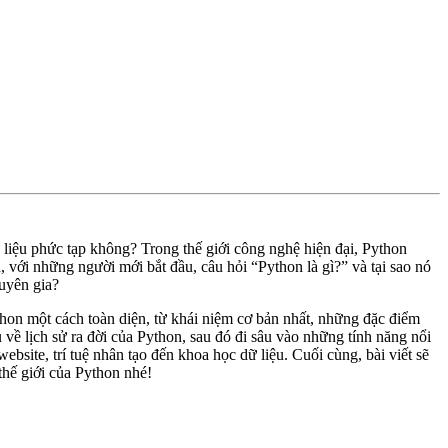
 liệu phức tạp không? Trong thế giới công nghệ hiện đại, Python
với những người mới bắt đầu, câu hỏi “Python là gì?” và tại sao nó
huyên gia?
thon một cách toàn diện, từ khái niệm cơ bản nhất, những đặc điểm
 về lịch sử ra đời của Python, sau đó đi sâu vào những tính năng nổi
ebsite, trí tuệ nhân tạo đến khoa học dữ liệu. Cuối cùng, bài viết sẽ
hế giới của Python nhé!