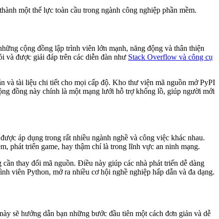
 thành một thế lực toàn cầu trong ngành công nghiệp phần mềm.
hững cộng đồng lập trình viên lớn mạnh, năng động và thân thiện
hỏi và được giải đáp trên các diễn đàn như
Stack Overflow và công cụ
n và tài liệu chi tiết cho mọi cấp độ. Kho thư viện mã nguồn mở PyPI
Cộng đồng này chính là một mạng lưới hỗ trợ khổng lồ, giúp người mới
ể được áp dụng trong rất nhiều ngành nghề và công việc khác nhau.
m, phát triển game, hay thậm chí là trong lĩnh vực an ninh mạng.
 cần thay đổi mã nguồn. Điều này giúp các nhà phát triển dễ dàng
rình viên Python, mở ra nhiều cơ hội nghề nghiệp hấp dẫn và đa dạng.
ần này sẽ hướng dẫn bạn những bước đầu tiên một cách đơn giản và dễ