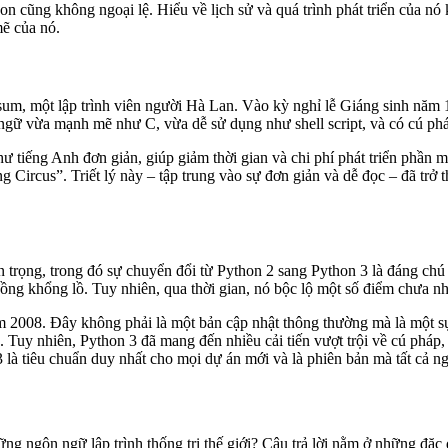
on cũng không ngoại lệ. Hiểu về lịch sử và quá trình phát triển của 
mẽ của nó.
 một lập trình viên người Hà Lan. Vào kỳ nghỉ lễ Giáng sinh năm 1989
ữ vừa mạnh mẽ như C, vừa dễ sử dụng như shell script, và có cú pháp
iếng Anh đơn giản, giúp giảm thời gian và chi phí phát triển phần mề
Circus”. Triết lý này – tập trung vào sự đơn giản và dễ đọc – đã trở th
n trọng, trong đó sự chuyển đổi từ Python 2 sang Python 3 là đáng ch
ồng khổng lồ. Tuy nhiên, qua thời gian, nó bộc lộ một số điểm chưa nhấ
 2008. Đây không phải là một bản cập nhật thông thường mà là một sự 
ẽ. Tuy nhiên, Python 3 đã mang đến nhiều cải tiến vượt trội về cú phá
là tiêu chuẩn duy nhất cho mọi dự án mới và là phiên bản mà tất cả n
ng ngôn ngữ lập trình thống trị thế giới? Câu trả lời nằm ở những đặc