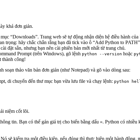
này khá đơn giản.
mục “Downloads”. Trang web sẽ tự động nhận diện hệ điều hành của b
an trọng: hãy chắc chắn rằng bạn đã tick vào ô “Add Python to PATH”
ài đặt sẵn, nhưng bạn nên cài phiên bản mới nhất từ trang chủ.
ommand Prompt (trên Windows), gõ lệnh
hoặc
python --version
py
t thành công!
ình soạn thảo văn bản đơn giản (như Notepad) và gõ vào dòng sau:
t, di chuyển đến thư mục bạn vừa lưu file và chạy lệnh:
python hel
i niệm cốt lõi.
ông tin. Bạn có thể gán giá trị cho biến bằng dấu
. Python có nhiều 
=
Nó sẽ kiểm tra một điều kiện, nếu đúng thì thực hiện một hành động, n