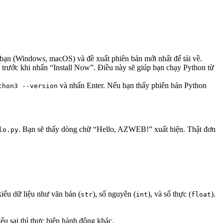
ạn (Windows, macOS) và đề xuất phiên bản mới nhất để tải về.
 trước khi nhấn “Install Now”. Điều này sẽ giúp bạn chạy Python từ
và nhấn Enter. Nếu bạn thấy phiên bản Python
thon3 --version
. Bạn sẽ thấy dòng chữ “Hello, AZWEB!” xuất hiện. Thật đơn
lo.py
kiểu dữ liệu như văn bản (
), số nguyên (
), và số thực (
).
str
int
float
ếu sai thì thực hiện hành động khác.