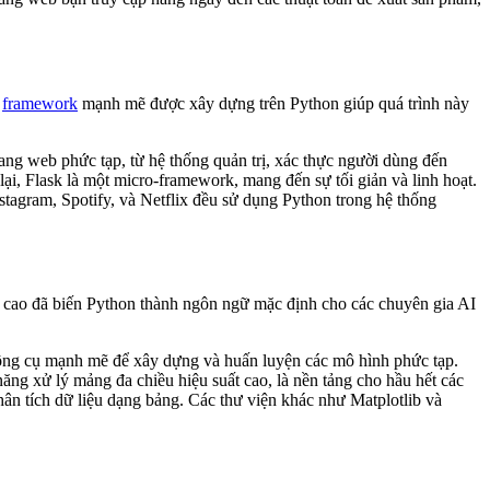
c
framework
mạnh mẽ được xây dựng trên Python giúp quá trình này
ang web phức tạp, từ hệ thống quản trị, xác thực người dùng đến
c lại, Flask là một micro-framework, mang đến sự tối giản và linh hoạt.
tagram, Spotify, và Netflix đều sử dụng Python trong hệ thống
ất cao đã biến Python thành ngôn ngữ mặc định cho các chuyên gia AI
 công cụ mạnh mẽ để xây dựng và huấn luyện các mô hình phức tạp.
ng xử lý mảng đa chiều hiệu suất cao, là nền tảng cho hầu hết các
hân tích dữ liệu dạng bảng. Các thư viện khác như Matplotlib và