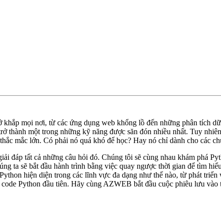
 ở khắp mọi nơi, từ các ứng dụng web khổng lồ đến những phân tích dữ
ở thành một trong những kỹ năng được săn đón nhiều nhất. Tuy nhiên, 
t thắc mắc lớn. Có phải nó quá khó để học? Hay nó chỉ dành cho các c
 giải đáp tất cả những câu hỏi đó. Chúng tôi sẽ cùng nhau khám phá Py
ng ta sẽ bắt đầu hành trình bằng việc quay ngược thời gian để tìm hiểu
ython hiện diện trong các lĩnh vực đa dạng như thế nào, từ phát triển w
g code Python đầu tiên. Hãy cùng AZWEB bắt đầu cuộc phiêu lưu vào t