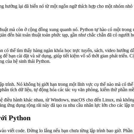
ộng hưởng lại đã biến nó từ một ngôn ngữ thích hợp cho một nhóm nhỏ
huật mà còn ở cộng đồng xung quanh nó. Python tự hào có một trong n
 giản đến bài toán thuật toán phức tạp, gần như chắc chắn đã có người 
n có thể tìm thấy hàng ngàn khóa học trực tuyến, sách, video hướng dẫ
ể bạn cài đặt và sử dụng, giúp tiết kiệm vô số thời gian phát triển. 
g của hệ sinh thái Python.
ập trình. Nó không bị giới hạn trong một lĩnh vực cụ thể nào mà có th
 phân tích dữ liệu, tự động hóa các tác vụ văn phòng, kiểm thử phần mề
g hệ điều hành khác nhau, từ Windows, macOS cho đến Linux, mà không
ng ứng dụng rộng rãi này đã tạo ra nhu cầu nhân lực lớn cho các lập t
với Python
y vào viết code. Đừng lo lắng nếu bạn chưa từng lập trình bao giờ. Ph