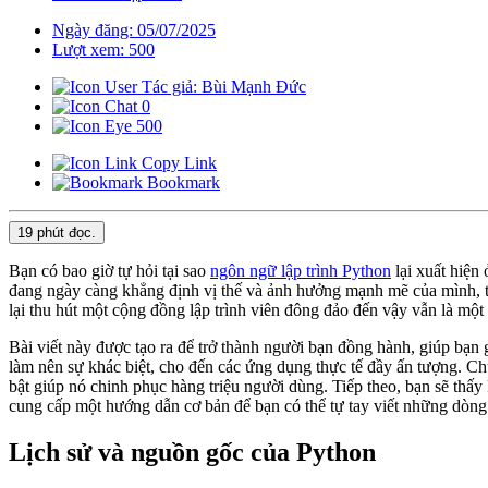
Ngày đăng: 05/07/2025
Lượt xem: 500
Tác giả: Bùi Mạnh Đức
0
500
Copy Link
Bookmark
19 phút
đọc.
Bạn có bao giờ tự hỏi tại sao
ngôn ngữ lập trình Python
lại xuất hiện
đang ngày càng khẳng định vị thế và ảnh hưởng mạnh mẽ của mình, tr
lại thu hút một cộng đồng lập trình viên đông đảo đến vậy vẫn là mộ
Bài viết này được tạo ra để trở thành người bạn đồng hành, giúp bạn
làm nên sự khác biệt, cho đến các ứng dụng thực tế đầy ấn tượng. Chú
bật giúp nó chinh phục hàng triệu người dùng. Tiếp theo, bạn sẽ thấy P
cung cấp một hướng dẫn cơ bản để bạn có thể tự tay viết những dòn
Lịch sử và nguồn gốc của Python