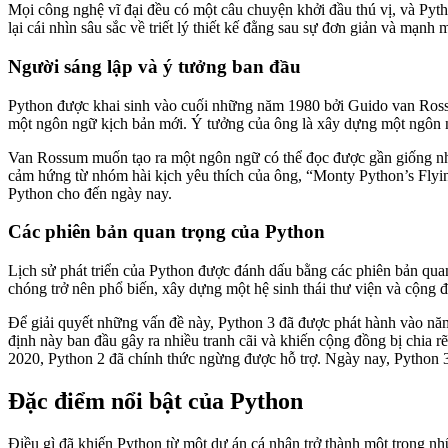
Mọi công nghệ vĩ đại đều có một câu chuyện khởi đầu thú vị, và Pyth
lại cái nhìn sâu sắc về triết lý thiết kế đằng sau sự đơn giản và mạnh 
Người sáng lập và ý tưởng ban đầu
Python được khai sinh vào cuối những năm 1980 bởi Guido van Rossum,
một ngôn ngữ kịch bản mới. Ý tưởng của ông là xây dựng một ngôn ng
Van Rossum muốn tạo ra một ngôn ngữ có thể đọc được gần giống như t
cảm hứng từ nhóm hài kịch yêu thích của ông, “Monty Python’s Flying 
Python cho đến ngày nay.
Các phiên bản quan trọng của Python
Lịch sử phát triển của Python được đánh dấu bằng các phiên bản qua
chóng trở nên phổ biến, xây dựng một hệ sinh thái thư viện và cộng đ
Để giải quyết những vấn đề này, Python 3 đã được phát hành vào năm
định này ban đầu gây ra nhiều tranh cãi và khiến cộng đồng bị chia r
2020, Python 2 đã chính thức ngừng được hỗ trợ. Ngày nay, Python 3 
Đặc điểm nổi bật của Python
Điều gì đã khiến Python từ một dự án cá nhân trở thành một trong nhữ