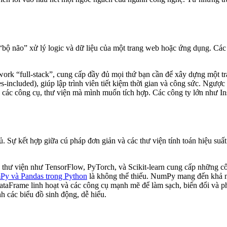
 “bộ não” xử lý logic và dữ liệu của một trang web hoặc ứng dụng. Cá
ork “full-stack”, cung cấp đầy đủ mọi thứ bạn cần để xây dựng một tr
ies-included), giúp lập trình viên tiết kiệm thời gian và công sức. Ngượ
các công cụ, thư viện mà mình muốn tích hợp. Các công ty lớn như Ins
ủ. Sự kết hợp giữa cú pháp đơn giản và các thư viện tính toán hiệu su
ác thư viện như TensorFlow, PyTorch, và Scikit-learn cung cấp những
y và Pandas trong Python
là không thể thiếu. NumPy mang đến khả nă
DataFrame linh hoạt và các công cụ mạnh mẽ để làm sạch, biến đổi và p
h các biểu đồ sinh động, dễ hiểu.