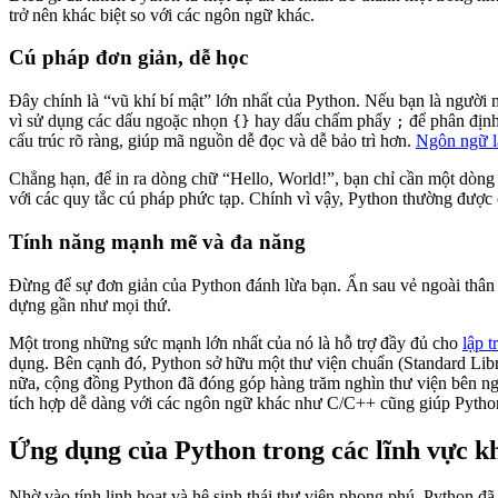
trở nên khác biệt so với các ngôn ngữ khác.
Cú pháp đơn giản, dễ học
Đây chính là “vũ khí bí mật” lớn nhất của Python. Nếu bạn là người 
vì sử dụng các dấu ngoặc nhọn
hay dấu chấm phẩy
để phân định
{}
;
cấu trúc rõ ràng, giúp mã nguồn dễ đọc và dễ bảo trì hơn.
Ngôn ngữ lậ
Chẳng hạn, để in ra dòng chữ “Hello, World!”, bạn chỉ cần một dòng
với các quy tắc cú pháp phức tạp. Chính vì vậy, Python thường được c
Tính năng mạnh mẽ và đa năng
Đừng để sự đơn giản của Python đánh lừa bạn. Ẩn sau vẻ ngoài thân t
dựng gần như mọi thứ.
Một trong những sức mạnh lớn nhất của nó là hỗ trợ đầy đủ cho
lập 
dụng. Bên cạnh đó, Python sở hữu một thư viện chuẩn (Standard Libra
nữa, cộng đồng Python đã đóng góp hàng trăm nghìn thư viện bên ngoà
tích hợp dễ dàng với các ngôn ngữ khác như C/C++ cũng giúp Python 
Ứng dụng của Python trong các lĩnh vực k
Nhờ vào tính linh hoạt và hệ sinh thái thư viện phong phú, Python đ