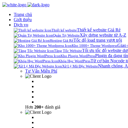
Trang chủ
Giới thiệu
Dịch vụ
Thiết kế website Giá Rẻ
Thiết kế website
Xây dựng website từ A-Z
Quản Trị Website
Tốc độ load trang vượt trội
Hosting Giá Rẻ
Giao 
Kho 1000+ Theme Wordpress
Tối ưu tốc độ website dư
Tăng Tốc Website
Plugin đa dạng tín
Kho Plugin WordPress
Từ cơ bản Nocode t
Khóa Học WordPress
Nhanh chóng, A
Xử Lý Mã Độc Website
Tư Vấn Miễn Phí
Hơn
200+
đánh giá