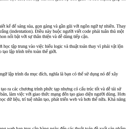
hiết kế để sáng sủa, gọn gàng và gần gũi với ngôn ngữ tự nhiên. Thay
ắng (indentation). Điều này buộc người viết code phải tuân thủ một
n nổi bật với sự thân thiện và dễ dàng tiếp cận.
 học tập trung vào việc hiểu logic và thuật toán thay vì phải vật lộn
o lập trình trên toàn thế giới.
gữ lập trình đa mục đích, nghĩa là bạn có thể sử dụng nó để xây
ạo ra các chương trình phức tạp nhưng có cấu trúc tốt và dễ tái sử
 bản, làm việc với giao thức mạng đến tạo giao diện người dùng. Hơn
 dữ liệu, trí tuệ nhân tạo, phát triển web và hơn thế nữa. Khả năng
rang web bạn truy cập hàng ngày đến các thuật toán đề xuất sản phẩm,