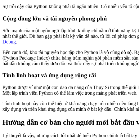
Sự trỗi dậy của Python không phải là ngẫu nhiên. Có nhiều yếu tố c
Cộng đồng lớn và tài nguyên phong phú
Sức mạnh của một ngôn ngữ lập trình không chỉ nằm ở tính năng kỹ t
nhất thế giới. Dù bạn gặp phải bất kỳ vấn đề nào, từ lỗi cú pháp đơn
Debug
.
Bên cạnh đó, kho tài nguyên học tập cho Python là vô cùng đồ sộ. Bạ
(Python Package Index) chứa hàng trăm nghìn gói phần mềm sẵn sàng đ
bắt đầu không cảm thấy đơn độc và thúc đẩy sự phát triển không ngừn
Tính linh hoạt và ứng dụng rộng rãi
Python được ví như một con dao đa năng của Thụy Sĩ trong thế giới l
Một lập trình viên Python có thể làm việc trong mảng phát triển web,
Tính linh hoạt này còn thể hiện ở khả năng chạy trên nhiều nền tản
xây dựng và triển khai ứng dụng của mình ở bất kỳ đâu. Chính khả nă
Hướng dẫn cơ bản cho người mới bắt đầu 
Lý thuyết là vậy, nhưng cách tốt nhất để hiểu Python chính là bắt ta