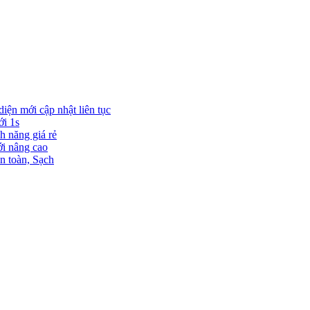
diện mới cập nhật liên tục
ới 1s
h năng giá rẻ
ới nâng cao
n toàn, Sạch