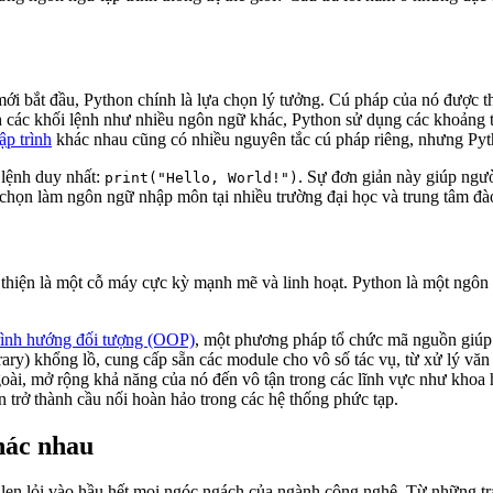
mới bắt đầu, Python chính là lựa chọn lý tưởng. Cú pháp của nó được t
 các khối lệnh như nhiều ngôn ngữ khác, Python sử dụng các khoảng tr
p trình
khác nhau cũng có nhiều nguyên tắc cú pháp riêng, nhưng Pytho
 lệnh duy nhất:
. Sự đơn giản này giúp người
print("Hello, World!")
họn làm ngôn ngữ nhập môn tại nhiều trường đại học và trung tâm đào tạ
hiện là một cỗ máy cực kỳ mạnh mẽ và linh hoạt. Python là một ngôn n
trình hướng đối tượng (OOP)
, một phương pháp tổ chức mã nguồn giúp t
ry) khổng lồ, cung cấp sẵn các module cho vô số tác vụ, từ xử lý văn
i, mở rộng khả năng của nó đến vô tận trong các lĩnh vực như khoa học
trở thành cầu nối hoàn hảo trong các hệ thống phức tạp.
hác nhau
ã len lỏi vào hầu hết mọi ngóc ngách của ngành công nghệ. Từ những t