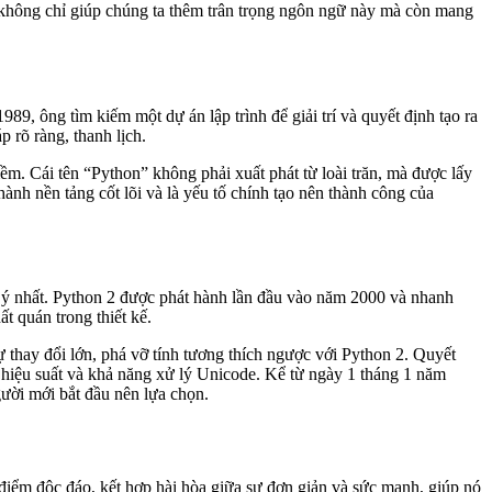
nó không chỉ giúp chúng ta thêm trân trọng ngôn ngữ này mà còn mang
, ông tìm kiếm một dự án lập trình để giải trí và quyết định tạo ra
 rõ ràng, thanh lịch.
m. Cái tên “Python” không phải xuất phát từ loài trăn, mà được lấy
ành nền tảng cốt lõi và là yếu tố chính tạo nên thành công của
ú ý nhất. Python 2 được phát hành lần đầu vào năm 2000 và nhanh
t quán trong thiết kế.
thay đổi lớn, phá vỡ tính tương thích ngược với Python 2. Quyết
p, hiệu suất và khả năng xử lý Unicode. Kể từ ngày 1 tháng 1 năm
gười mới bắt đầu nên lựa chọn.
 điểm độc đáo, kết hợp hài hòa giữa sự đơn giản và sức mạnh, giúp nó