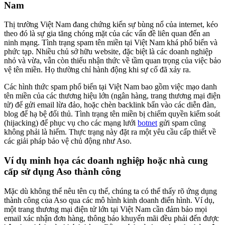
Nam
Thị trường Việt Nam đang chứng kiến sự bùng nổ của internet, kéo
theo đó là sự gia tăng chóng mặt của các vấn đề liên quan đến an
ninh mạng. Tình trạng spam tên miền tại Việt Nam khá phổ biến và
phức tạp. Nhiều chủ sở hữu website, đặc biệt là các doanh nghiệp
nhỏ và vừa, vẫn còn thiếu nhận thức về tầm quan trọng của việc bảo
vệ tên miền. Họ thường chỉ hành động khi sự cố đã xảy ra.
Các hình thức spam phổ biến tại Việt Nam bao gồm việc mạo danh
tên miền của các thương hiệu lớn (ngân hàng, trang thương mại điện
tử) để gửi email lừa đảo, hoặc chèn backlink bẩn vào các diễn đàn,
blog để hạ bệ đối thủ. Tình trạng tên miền bị chiếm quyền kiểm soát
(hijacking) để phục vụ cho các mạng lưới
botnet
gửi spam cũng
không phải là hiếm. Thực trạng này đặt ra một yêu cầu cấp thiết về
các giải pháp bảo vệ chủ động như Aso.
Ví dụ minh họa các doanh nghiệp hoặc nhà cung
cấp sử dụng Aso thành công
Mặc dù không thể nêu tên cụ thể, chúng ta có thể thấy rõ ứng dụng
thành công của Aso qua các mô hình kinh doanh điển hình. Ví dụ,
một trang thương mại điện tử lớn tại Việt Nam cần đảm bảo mọi
email xác nhận đơn hàng, thông báo khuyến mãi đều phải đến được