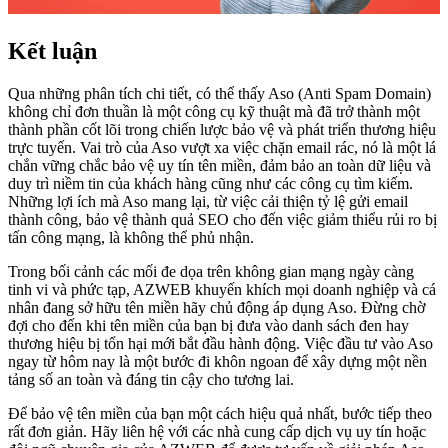
Kết luận
Qua những phân tích chi tiết, có thể thấy Aso (Anti Spam Domain)
không chỉ đơn thuần là một công cụ kỹ thuật mà đã trở thành một
thành phần cốt lõi trong chiến lược bảo vệ và phát triển thương hiệu
trực tuyến. Vai trò của Aso vượt xa việc chặn email rác, nó là một lá
chắn vững chắc bảo vệ uy tín tên miền, đảm bảo an toàn dữ liệu và
duy trì niềm tin của khách hàng cũng như các công cụ tìm kiếm.
Những lợi ích mà Aso mang lại, từ việc cải thiện tỷ lệ gửi email
thành công, bảo vệ thành quả SEO cho đến việc giảm thiểu rủi ro bị
tấn công mạng, là không thể phủ nhận.
Trong bối cảnh các mối đe dọa trên không gian mạng ngày càng
tinh vi và phức tạp, AZWEB khuyến khích mọi doanh nghiệp và cá
nhân đang sở hữu tên miền hãy chủ động áp dụng Aso. Đừng chờ
đợi cho đến khi tên miền của bạn bị đưa vào danh sách đen hay
thương hiệu bị tổn hại mới bắt đầu hành động. Việc đầu tư vào Aso
ngay từ hôm nay là một bước đi khôn ngoan để xây dựng một nền
tảng số an toàn và đáng tin cậy cho tương lai.
Để bảo vệ tên miền của bạn một cách hiệu quả nhất, bước tiếp theo
rất đơn giản. Hãy liên hệ với các nhà cung cấp dịch vụ uy tín hoặc