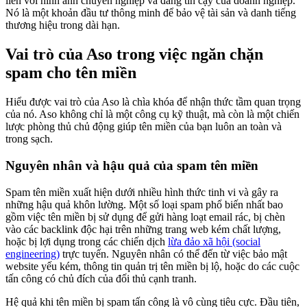
liền với hình ảnh chuyên nghiệp và đáng tin cậy của doanh nghiệp.
Nó là một khoản đầu tư thông minh để bảo vệ tài sản và danh tiếng
thương hiệu trong dài hạn.
Vai trò của Aso trong việc ngăn chặn
spam cho tên miền
Hiểu được vai trò của Aso là chìa khóa để nhận thức tầm quan trọng
của nó. Aso không chỉ là một công cụ kỹ thuật, mà còn là một chiến
lược phòng thủ chủ động giúp tên miền của bạn luôn an toàn và
trong sạch.
Nguyên nhân và hậu quả của spam tên miền
Spam tên miền xuất hiện dưới nhiều hình thức tinh vi và gây ra
những hậu quả khôn lường. Một số loại spam phổ biến nhất bao
gồm việc tên miền bị sử dụng để gửi hàng loạt email rác, bị chèn
vào các backlink độc hại trên những trang web kém chất lượng,
hoặc bị lợi dụng trong các chiến dịch
lừa đảo xã hội (social
engineering)
trực tuyến. Nguyên nhân có thể đến từ việc bảo mật
website yếu kém, thông tin quản trị tên miền bị lộ, hoặc do các cuộc
tấn công có chủ đích của đối thủ cạnh tranh.
Hệ quả khi tên miền bị spam tấn công là vô cùng tiêu cực. Đầu tiên,