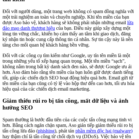
Đối với người dùng, một trang web không có spam đồng nghĩa với
một trải nghiệm an toàn và chuyên nghiệp. Khi tên miền của bạn
được Aso bảo vệ, khách hàng sẽ không phải nhận những email
lừa
đảo mạo danh thương hiệu
của bạn. Điều này giúp xây dựng một
lòng tin vững chắc, khiến họ cảm thấy an tâm khi giao dịch, đăng
ký nhận tin hoặc cung cấp thông tin cá nhân. Sự tin cậy này là nền
tảng cho mối quan hệ khách hàng bền vững.
Đối với các công cụ tìm kiếm như Google, uy tín tên miền là một
trong những yếu tố xếp hạng quan trọng. Một tên miền “sạch”,
không nằm trong bất kỳ danh sách đen nào, sẽ được Google ưu ái
hơn. Aso đảm bảo rằng tên miền của bạn luôn giữ được danh tiếng
tốt, giúp các chiến dịch SEO hoạt động hiệu quả hơn. Email gửi từ
tên miền của bạn cũng có tỷ lệ vào hộp thư đến cao hơn, tối ưu hóa
hiệu quả của các chiến dịch email marketing.
Giảm thiểu rủi ro bị tấn công, mất dữ liệu và ảnh
hưởng SEO
Spam thường là bước đầu tiên của các cuộc tấn công mạng tinh vi
hơn. Bằng cách ngăn chặn spam, Aso gián tiếp giảm thiểu rủi ro bị
tấn công lừa đảo (
phishing
), phát tán
phần mềm độc hại (malware)
hay thậm chí là tấn công từ chối dịch vụ (DDoS). Việc bảo vệ tên