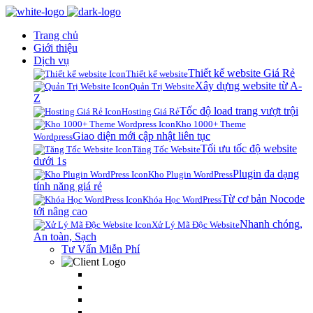
Trang chủ
Giới thiệu
Dịch vụ
Thiết kế website Giá Rẻ
Thiết kế website
Xây dựng website từ A-
Quản Trị Website
Z
Tốc độ load trang vượt trội
Hosting Giá Rẻ
Kho 1000+ Theme
Giao diện mới cập nhật liên tục
Wordpress
Tối ưu tốc độ website
Tăng Tốc Website
dưới 1s
Plugin đa dạng
Kho Plugin WordPress
tính năng giá rẻ
Từ cơ bản Nocode
Khóa Học WordPress
tới nâng cao
Nhanh chóng,
Xử Lý Mã Độc Website
An toàn, Sạch
Tư Vấn Miễn Phí