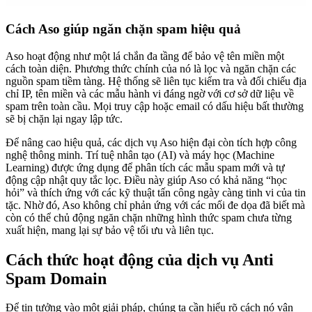
Cách Aso giúp ngăn chặn spam hiệu quả
Aso hoạt động như một lá chắn đa tầng để bảo vệ tên miền một
cách toàn diện. Phương thức chính của nó là lọc và ngăn chặn các
nguồn spam tiềm tàng. Hệ thống sẽ liên tục kiểm tra và đối chiếu địa
chỉ IP, tên miền và các mẫu hành vi đáng ngờ với cơ sở dữ liệu về
spam trên toàn cầu. Mọi truy cập hoặc email có dấu hiệu bất thường
sẽ bị chặn lại ngay lập tức.
Để nâng cao hiệu quả, các dịch vụ Aso hiện đại còn tích hợp công
nghệ thông minh. Trí tuệ nhân tạo (AI) và máy học (Machine
Learning) được ứng dụng để phân tích các mẫu spam mới và tự
động cập nhật quy tắc lọc. Điều này giúp Aso có khả năng “học
hỏi” và thích ứng với các kỹ thuật tấn công ngày càng tinh vi của tin
tặc. Nhờ đó, Aso không chỉ phản ứng với các mối đe dọa đã biết mà
còn có thể chủ động ngăn chặn những hình thức spam chưa từng
xuất hiện, mang lại sự bảo vệ tối ưu và liên tục.
Cách thức hoạt động của dịch vụ Anti
Spam Domain
Để tin tưởng vào một giải pháp, chúng ta cần hiểu rõ cách nó vận