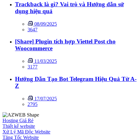
Trackback là gì? Vai trò và Hướng dẫn sử
dụng hiệu quả
08/09/2025
3647
[Share] Plugin tích hợp Viettel Post cho
Woocommerce
11/03/2025
3177
Hướng Dẫn Tạo Bot Telegram Hiệu Quả Từ A-
Z
17/07/2025
2795
Hosting Giá Rẻ
Thiết kế website
Xử Lý Mã Độc Website
Tăng Tốc Website