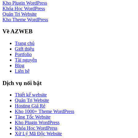
Kho Plugin WordPress
Khóa Học WordPress
Quản Trị Website
Kho Theme WordPress
Về AZWEB
Trang chủ
Giới thiệu
Portfolio
Tài nguyên
Blog
Liên hệ
Dịch vụ nổi bật
Thiết kế website
Quản Trị Website
Hosting Giá Rẻ
Kho 1000+ Theme WordPress
Tăng Tốc Website
Kho Plugin WordPress
Khóa Học WordPress
Xử Lý Mã Độc Website