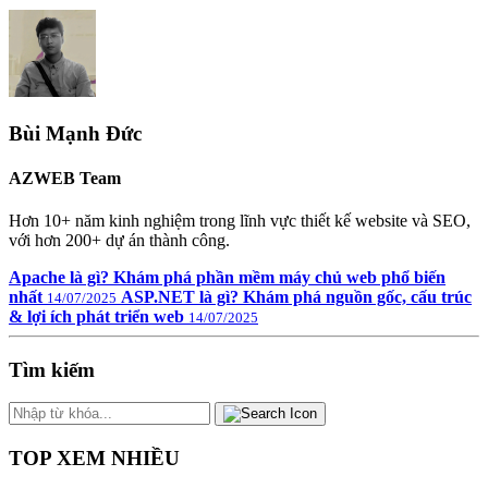
Bùi Mạnh Đức
AZWEB Team
Hơn 10+ năm kinh nghiệm trong lĩnh vực thiết kế website và SEO,
với hơn 200+ dự án thành công.
Apache là gì? Khám phá phần mềm máy chủ web phổ biến
nhất
ASP.NET là gì? Khám phá nguồn gốc, cấu trúc
14/07/2025
& lợi ích phát triển web
14/07/2025
Tìm kiếm
TOP XEM NHIỀU