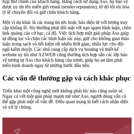
hộp thư chính của khách hàng. Bằng cách sử dụng Aso, họ bảo vệ
được uy tín tên miền gửi email (sender reputation), từ đó tối ưu hóa
tỷ lệ chuyển đổi và giữ chân khách hàng.
Một ví dụ khác là các trang tin tức hoặc báo điện tử với lượng truy
cập khổng lồ. Họ thường phải đối mặt với nạn spam bình luận, chèn
link quảng cáo cờ bạc, cá độ. Việc tích hợp một giải pháp Aso giúp
tự động lọc và chặn các bình luận rác này, giữ cho không gian thảo
luận trong sạch và tiết kiệm rất nhiều thời gian, nhân lực cho đội
ngũ kiểm duyệt. Các nhà cung cấp dịch vụ hosting và thiết kế
website uy tín như AZWEB cũng thường tích hợp sẵn các lớp bảo
vệ tương tự Aso cho khách hàng của mình, giúp họ an tâm phát
triển kinh doanh ngay từ những bước đầu tiên.
Các vấn đề thường gặp và cách khắc phục
Triển khai một công nghệ mới không phải lúc nào cũng suôn sẻ.
Ngay cả với một giải pháp mạnh mẽ như Aso, người dùng vẫn có
thể gặp phải một số vấn đề. Điều quan trọng là biết cách nhận diện
và xử lý chúng.