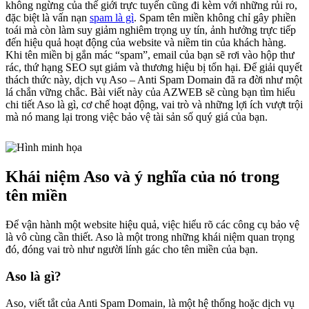
không ngừng của thế giới trực tuyến cũng đi kèm với những rủi ro,
đặc biệt là vấn nạn
spam là gì
. Spam tên miền không chỉ gây phiền
toái mà còn làm suy giảm nghiêm trọng uy tín, ảnh hưởng trực tiếp
đến hiệu quả hoạt động của website và niềm tin của khách hàng.
Khi tên miền bị gắn mác “spam”, email của bạn sẽ rơi vào hộp thư
rác, thứ hạng SEO sụt giảm và thương hiệu bị tổn hại. Để giải quyết
thách thức này, dịch vụ Aso – Anti Spam Domain đã ra đời như một
lá chắn vững chắc. Bài viết này của AZWEB sẽ cùng bạn tìm hiểu
chi tiết Aso là gì, cơ chế hoạt động, vai trò và những lợi ích vượt trội
mà nó mang lại trong việc bảo vệ tài sản số quý giá của bạn.
Khái niệm Aso và ý nghĩa của nó trong
tên miền
Để vận hành một website hiệu quả, việc hiểu rõ các công cụ bảo vệ
là vô cùng cần thiết. Aso là một trong những khái niệm quan trọng
đó, đóng vai trò như người lính gác cho tên miền của bạn.
Aso là gì?
Aso, viết tắt của Anti Spam Domain, là một hệ thống hoặc dịch vụ