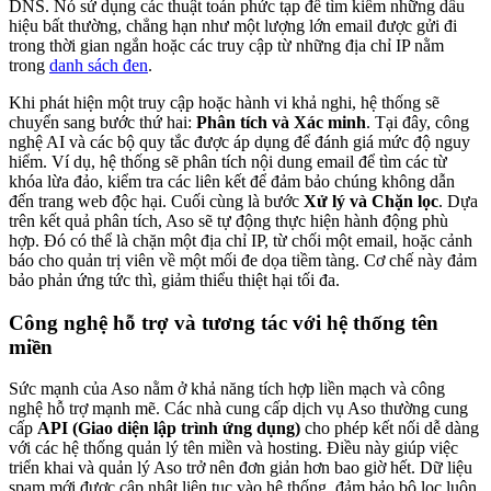
DNS. Nó sử dụng các thuật toán phức tạp để tìm kiếm những dấu
hiệu bất thường, chẳng hạn như một lượng lớn email được gửi đi
trong thời gian ngắn hoặc các truy cập từ những địa chỉ IP nằm
trong
danh sách đen
.
Khi phát hiện một truy cập hoặc hành vi khả nghi, hệ thống sẽ
chuyển sang bước thứ hai:
Phân tích và Xác minh
. Tại đây, công
nghệ AI và các bộ quy tắc được áp dụng để đánh giá mức độ nguy
hiểm. Ví dụ, hệ thống sẽ phân tích nội dung email để tìm các từ
khóa lừa đảo, kiểm tra các liên kết để đảm bảo chúng không dẫn
đến trang web độc hại. Cuối cùng là bước
Xử lý và Chặn lọc
. Dựa
trên kết quả phân tích, Aso sẽ tự động thực hiện hành động phù
hợp. Đó có thể là chặn một địa chỉ IP, từ chối một email, hoặc cảnh
báo cho quản trị viên về một mối đe dọa tiềm tàng. Cơ chế này đảm
bảo phản ứng tức thì, giảm thiểu thiệt hại tối đa.
Công nghệ hỗ trợ và tương tác với hệ thống tên
miền
Sức mạnh của Aso nằm ở khả năng tích hợp liền mạch và công
nghệ hỗ trợ mạnh mẽ. Các nhà cung cấp dịch vụ Aso thường cung
cấp
API (Giao diện lập trình ứng dụng)
cho phép kết nối dễ dàng
với các hệ thống quản lý tên miền và hosting. Điều này giúp việc
triển khai và quản lý Aso trở nên đơn giản hơn bao giờ hết. Dữ liệu
spam mới được cập nhật liên tục vào hệ thống, đảm bảo bộ lọc luôn