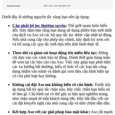
Dưới đây là những nguyên tắc vàng bạn nên áp dụng:
Cập nhật bộ lọc thường xuyên
:
Thế giới spam luôn biến
đổi. Hãy đảm bảo rằng bạn đang sử dụng phiên bản mới nhất
của dịch vụ Aso và các bộ quy tắc lọc được cập nhật tự động.
Nếu nhà cung cấp cho phép tùy chỉnh, hãy định kỳ xem xét
và bổ sung các quy tắc mới dựa trên tình hình thực tế.
Theo dõi và giám sát hoạt động tên miền liên tục:
Đừng
chỉ dựa vào các cảnh báo tự động. Dành thời gian hàng tuần
để xem lại các báo cáo của Aso. Việc này giúp bạn phát hiện
các xu hướng bất thường, hiểu rõ hơn về các loại tấn công
đang nhắm vào mình và đánh giá xem liệu cấu hình hiện tại
có còn phù hợp hay không.
Không cài đặt Aso mà không hiểu rõ cấu hình:
Trước khi
áp dụng bất kỳ quy tắc chặn nào, hãy chắc chắn bạn hiểu nó
sẽ làm gì. Cấu hình sai có thể gây ra hậu quả nghiêm trọng,
như chặn email từ một khách hàng lớn. Hãy bắt đầu với các
cài đặt khuyến nghị của nhà cung cấp và tinh chỉnh dần dần.
Kết hợp Aso với các giải pháp bảo mật khác:
Aso rất mạnh