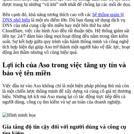
được trang bị những “vũ khí” mới nhất để chống lại các mối đe dọa.
Bên cạnh đó, khả năng tương thích cao với các
hệ thống quản lý
DNS phổ biến
là một ưu điểm lớn. Dù bạn đang sử dụng dịch vụ
DNS của nhà cung cấp tên miền hay một bên thứ ba như
Cloudflare, việc cấu hình Aso đều rất thuận tiện. Hệ thống giám sát
liên tục 24/7 đảm bảo rằng mọi hoạt động đều nằm trong tầm kiểm
soát. Sự kết hợp giữa quy trình vận hành thông minh và công nghệ
tích hợp hiện đại giúp Aso trở thành một người bảo vệ đắc lực, hoạt
động âm thầm nhưng vô cùng hiệu quả.
Lợi ích của Aso trong việc tăng uy tín và
bảo vệ tên miền
Việc đầu tư vào Aso không chỉ là một biện pháp phòng thủ mà còn
là một chiến lược thông minh để xây dựng và củng cố giá trị thương
hiệu. Những lợi ích mà Aso mang lại có tác động trực tiếp đến cả
người dùng, công cụ tìm kiếm và sự an toàn của doanh nghiệp.
Gia tăng độ tin cậy đối với người dùng và công cụ
tìm kiếm