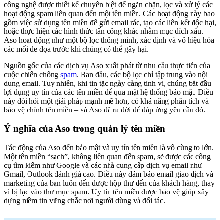
công nghệ được thiết kế chuyên biệt để ngăn chặn, lọc và xử lý các
hoạt động spam liên quan đến một tên miền. Các hoạt động này bao
gồm việc sử dụng tên miền để gửi email rác, tạo các liên kết độc hại,
hoặc thực hiện các hình thức tấn công khác nhằm mục đích xấu.
Aso hoạt động như một bộ lọc thông minh, xác định và vô hiệu hóa
các mối đe dọa trước khi chúng có thể gây hại.
Nguồn gốc của các dịch vụ Aso xuất phát từ nhu cầu thực tiễn của
cuộc chiến chống
spam
. Ban đầu, các bộ lọc chỉ tập trung vào nội
dung email. Tuy nhiên, khi tin tặc ngày càng tinh vi, chúng bắt đầu
lợi dụng uy tín của các tên miền để qua mặt hệ thống bảo mật. Điều
này đòi hỏi một giải pháp mạnh mẽ hơn, có khả năng phân tích và
bảo vệ chính tên miền – và Aso đã ra đời để đáp ứng yêu cầu đó.
Ý nghĩa của Aso trong quản lý tên miền
Tác động của Aso đến bảo mật và uy tín tên miền là vô cùng to lớn.
Một tên miền “sạch”, không liên quan đến spam, sẽ được các công
cụ tìm kiếm như Google và các nhà cung cấp dịch vụ email như
Gmail, Outlook đánh giá cao. Điều này đảm bảo email giao dịch và
marketing của bạn luôn đến được hộp thư đến của khách hàng, thay
vì bị lạc vào thư mục spam. Uy tín tên miền được bảo vệ giúp xây
dựng niềm tin vững chắc nơi người dùng và đối tác.