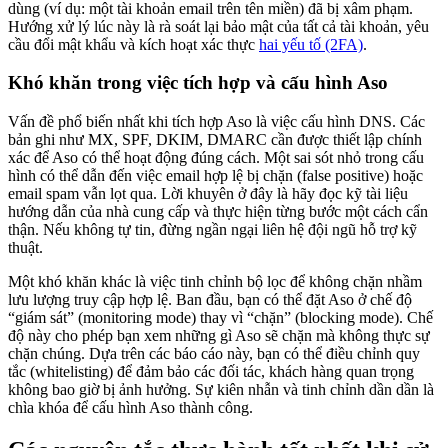
dùng (ví dụ: một tài khoản email trên tên miền) đã bị xâm phạm.
Hướng xử lý lúc này là rà soát lại bảo mật của tất cả tài khoản, yêu
cầu đổi mật khẩu và kích hoạt xác thực
hai yếu tố (2FA)
.
Khó khăn trong việc tích hợp và cấu hình Aso
Vấn đề phổ biến nhất khi tích hợp Aso là việc cấu hình DNS. Các
bản ghi như MX, SPF, DKIM, DMARC cần được thiết lập chính
xác để Aso có thể hoạt động đúng cách. Một sai sót nhỏ trong cấu
hình có thể dẫn đến việc email hợp lệ bị chặn (false positive) hoặc
email spam vẫn lọt qua. Lời khuyên ở đây là hãy đọc kỹ tài liệu
hướng dẫn của nhà cung cấp và thực hiện từng bước một cách cẩn
thận. Nếu không tự tin, đừng ngần ngại liên hệ đội ngũ hỗ trợ kỹ
thuật.
Một khó khăn khác là việc tinh chỉnh bộ lọc để không chặn nhầm
lưu lượng truy cập hợp lệ. Ban đầu, bạn có thể đặt Aso ở chế độ
“giám sát” (monitoring mode) thay vì “chặn” (blocking mode). Chế
độ này cho phép bạn xem những gì Aso sẽ chặn mà không thực sự
chặn chúng. Dựa trên các báo cáo này, bạn có thể điều chỉnh quy
tắc (whitelisting) để đảm bảo các đối tác, khách hàng quan trọng
không bao giờ bị ảnh hưởng. Sự kiên nhẫn và tinh chỉnh dần dần là
chìa khóa để cấu hình Aso thành công.