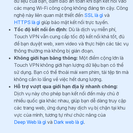
dữ liệu của bạn, đảm bảo an toàn khi bạn kết nối vào
các mạng Wi-Fi công cộng không đáng tin cậy. Công
nghệ này liên quan mật thiết đến
SSL là gì
và
HTTPS là gì
giúp bảo mật kết nối trực tuyến.
Tốc độ kết nối ổn định:
Dù là dịch vụ miễn phí,
Touch VPN vẫn cung cấp tốc độ kết nối khá tốt, đủ
để bạn duyệt web, xem video và thực hiện các tác vụ
thông thường mà không bị gián đoạn.
Không giới hạn băng thông:
Một điểm cộng lớn là
Touch VPN không giới hạn lượng dữ liệu bạn có thể
sử dụng. Bạn có thể thoải mái xem phim, tải tệp tin mà
không cần lo lắng về việc hết dung lượng.
Hỗ trợ vượt qua giới hạn địa lý nhanh chóng:
Dịch vụ này cho phép bạn kết nối đến máy chủ ở
nhiều quốc gia khác nhau, giúp bạn dễ dàng truy cập
các trang web, ứng dụng hay dịch vụ bị chặn tại khu
vực của mình, tương tự như chức năng của
Deep Web là gì
và
Dark web là gì
.