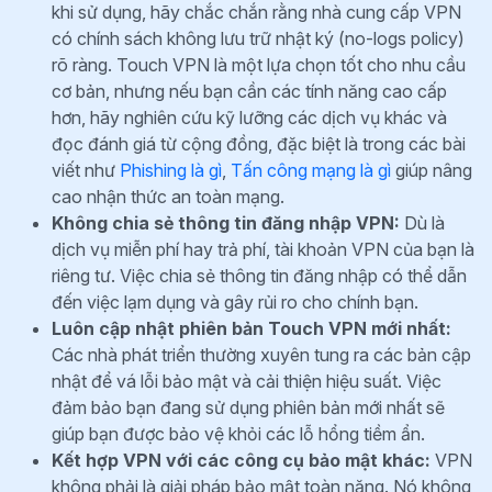
khi sử dụng, hãy chắc chắn rằng nhà cung cấp VPN
có chính sách không lưu trữ nhật ký (no-logs policy)
rõ ràng. Touch VPN là một lựa chọn tốt cho nhu cầu
cơ bản, nhưng nếu bạn cần các tính năng cao cấp
hơn, hãy nghiên cứu kỹ lưỡng các dịch vụ khác và
đọc đánh giá từ cộng đồng, đặc biệt là trong các bài
viết như
Phishing là gì
,
Tấn công mạng là gì
giúp nâng
cao nhận thức an toàn mạng.
Không chia sẻ thông tin đăng nhập VPN:
Dù là
dịch vụ miễn phí hay trả phí, tài khoản VPN của bạn là
riêng tư. Việc chia sẻ thông tin đăng nhập có thể dẫn
đến việc lạm dụng và gây rủi ro cho chính bạn.
Luôn cập nhật phiên bản Touch VPN mới nhất:
Các nhà phát triển thường xuyên tung ra các bản cập
nhật để vá lỗi bảo mật và cải thiện hiệu suất. Việc
đảm bảo bạn đang sử dụng phiên bản mới nhất sẽ
giúp bạn được bảo vệ khỏi các lỗ hổng tiềm ẩn.
Kết hợp VPN với các công cụ bảo mật khác:
VPN
không phải là giải pháp bảo mật toàn năng. Nó không