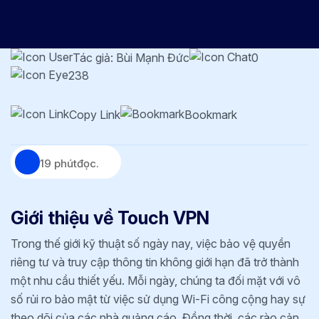
Tác giả: Bùi Mạnh Đức
0
238
Copy Link
Bookmark
19 phút
đọc.
Giới thiệu về Touch VPN
Trong thế giới kỹ thuật số ngày nay, việc bảo vệ quyền
riêng tư và truy cập thông tin không giới hạn đã trở thành
một nhu cầu thiết yếu. Mỗi ngày, chúng ta đối mặt với vô
số rủi ro bảo mật từ việc sử dụng Wi-Fi công cộng hay sự
theo dõi của các nhà quảng cáo. Đồng thời, các rào cản