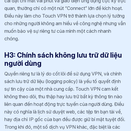
cài đặt chỉ mất vài phút và giao diện ứng dụng cực kỳ trực
quan, thường chỉ có một nút “Connect” lớn để kích hoạt.
Điều này làm cho Touch VPN trở thành lựa chọn lý tưởng
cho những người không am hiểu về công nghệ nhưng vẫn
muốn bảo vệ sự riêng tư của mình một cách nhanh
chóng.
H3: Chính sách không lưu trữ dữ liệu
người dùng
Quyền riêng tư là lý do cốt lõi để sử dụng VPN, và chính
sách lưu trữ dữ liệu (logging policy) là yếu tố quyết định
sự tin cậy của một nhà cung cấp. Touch VPN cam kết
không theo dõi, thu thập hay lưu trữ bất kỳ thông tin nào
liên quan đến hoạt động trực tuyến của người dùng. Điều
này có nghĩa là lịch sử duyệt web, các tệp tin bạn tải về,
hay địa chỉ IP gốc của bạn đều được giữ bí mật tuyệt đối.
Trong khi đó, một số dịch vụ VPN khác, đặc biệt là các