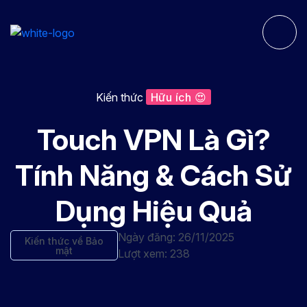
Kiến thức
Hữu ích 😍
Touch VPN Là Gì?
Tính Năng & Cách Sử
Dụng Hiệu Quả
Ngày đăng: 26/11/2025
Kiến thức về Bảo
mật
Lượt xem: 238