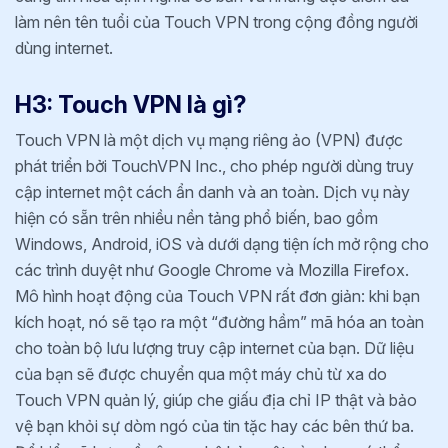
làm nên tên tuổi của Touch VPN trong cộng đồng người
dùng internet.
H3: Touch VPN là gì?
Touch VPN là một dịch vụ mạng riêng ảo (VPN) được
phát triển bởi TouchVPN Inc., cho phép người dùng truy
cập internet một cách ẩn danh và an toàn. Dịch vụ này
hiện có sẵn trên nhiều nền tảng phổ biến, bao gồm
Windows, Android, iOS và dưới dạng tiện ích mở rộng cho
các trình duyệt như Google Chrome và Mozilla Firefox.
Mô hình hoạt động của Touch VPN rất đơn giản: khi bạn
kích hoạt, nó sẽ tạo ra một “đường hầm” mã hóa an toàn
cho toàn bộ lưu lượng truy cập internet của bạn. Dữ liệu
của bạn sẽ được chuyển qua một máy chủ từ xa do
Touch VPN quản lý, giúp che giấu địa chỉ IP thật và bảo
vệ bạn khỏi sự dòm ngó của tin tặc hay các bên thứ ba.