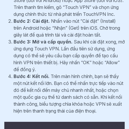
Store (đối với Android) hoặc App Store (đối với iOS).
Trên thanh tìm kiếm, gõ “Touch VPN” và chọn ứng
dụng chính thức từ nhà phát triển TouchVPN Inc.
Bước 2: Cài đặt.
Nhấn vào nút “Cài đặt” (Install)
trên Android hoặc “Nhận” (Get) trên iOS. Chờ trong
giây lát để quá trình tải và cài đặt hoàn tất.
Bước 3: Mở và cấp quyền.
Sau khi cài đặt xong, mở
ứng dụng Touch VPN. Lần đầu tiên sử dụng, ứng
dụng có thể sẽ yêu cầu bạn cấp quyền để tạo cấu
hình VPN trên thiết bị. Hãy nhấn “OK” hoặc “Allow”
để đồng ý.
Bước 4: Kết nối.
Trên màn hình chính, bạn sẽ thấy
một nút kết nối lớn. Bạn có thể nhấn trực tiếp vào nút
đó để kết nối đến máy chủ nhanh nhất, hoặc chọn
một quốc gia cụ thể từ danh sách có sẵn. Khi kết nối
thành công, biểu tượng chìa khóa hoặc VPN sẽ xuất
hiện trên thanh trạng thái của điện thoại.