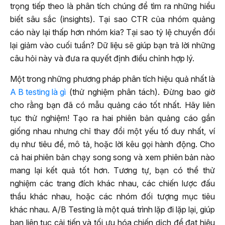
trọng tiếp theo là phân tích chúng để tìm ra những hiểu
biết sâu sắc (insights). Tại sao CTR của nhóm quảng
cáo này lại thấp hơn nhóm kia? Tại sao tỷ lệ chuyển đổi
lại giảm vào cuối tuần? Dữ liệu sẽ giúp bạn trả lời những
câu hỏi này và đưa ra quyết định điều chỉnh hợp lý.
Một trong những phương pháp phân tích hiệu quả nhất là
A B testing là gì
(thử nghiệm phân tách). Đừng bao giờ
cho rằng bạn đã có mẫu quảng cáo tốt nhất. Hãy liên
tục thử nghiệm! Tạo ra hai phiên bản quảng cáo gần
giống nhau nhưng chỉ thay đổi một yếu tố duy nhất, ví
dụ như tiêu đề, mô tả, hoặc lời kêu gọi hành động. Cho
cả hai phiên bản chạy song song và xem phiên bản nào
mang lại kết quả tốt hơn. Tương tự, bạn có thể thử
nghiệm các trang đích khác nhau, các chiến lược đấu
thầu khác nhau, hoặc các nhóm đối tượng mục tiêu
khác nhau. A/B Testing là một quá trình lặp đi lặp lại, giúp
bạn liên tục cải tiến và tối ưu hóa chiến dịch để đạt hiệu