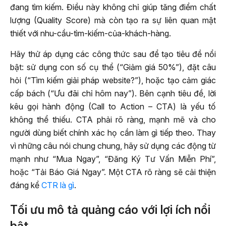
đang tìm kiếm. Điều này không chỉ giúp tăng điểm chất
lượng (Quality Score) mà còn tạo ra sự liên quan mật
thiết với nhu-cầu-tìm-kiếm-của-khách-hàng.
Hãy thử áp dụng các công thức sau để tạo tiêu đề nổi
bật: sử dụng con số cụ thể (“Giảm giá 50%”), đặt câu
hỏi (“Tìm kiếm giải pháp website?”), hoặc tạo cảm giác
cấp bách (“Ưu đãi chỉ hôm nay”). Bên cạnh tiêu đề, lời
kêu gọi hành động (Call to Action – CTA) là yếu tố
không thể thiếu. CTA phải rõ ràng, mạnh mẽ và cho
người dùng biết chính xác họ cần làm gì tiếp theo. Thay
vì những câu nói chung chung, hãy sử dụng các động từ
mạnh như “Mua Ngay”, “Đăng Ký Tư Vấn Miễn Phí”,
hoặc “Tải Báo Giá Ngay”. Một CTA rõ ràng sẽ cải thiện
đáng kể
CTR là gì
.
Tối ưu mô tả quảng cáo với lợi ích nổi