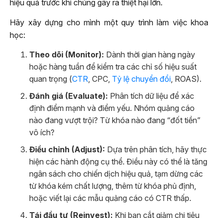
hiệu quả trước khi chúng gây ra thiệt hại lớn.
Hãy xây dựng cho mình một quy trình làm việc khoa
học:
Theo dõi (Monitor):
Dành thời gian hàng ngày
hoặc hàng tuần để kiểm tra các chỉ số hiệu suất
quan trọng (
CTR
, CPC,
Tỷ lệ chuyển đổi
, ROAS).
Đánh giá (Evaluate):
Phân tích dữ liệu để xác
định điểm mạnh và điểm yếu. Nhóm quảng cáo
nào đang vượt trội? Từ khóa nào đang “đốt tiền”
vô ích?
Điều chỉnh (Adjust):
Dựa trên phân tích, hãy thực
hiện các hành động cụ thể. Điều này có thể là tăng
ngân sách cho chiến dịch hiệu quả, tạm dừng các
từ khóa kém chất lượng, thêm từ khóa phủ định,
hoặc viết lại các mẫu quảng cáo có CTR thấp.
Tái đầu tư (Reinvest):
Khi bạn cắt giảm chi tiêu