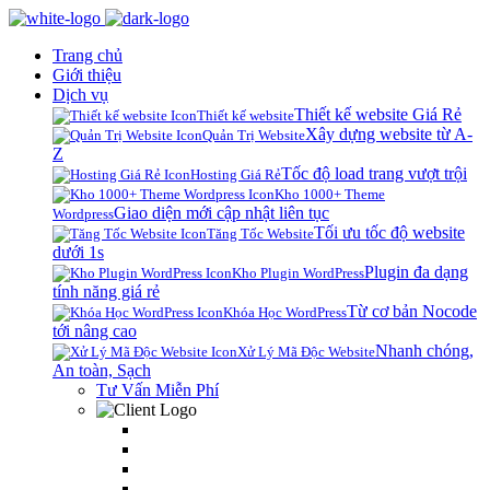
Trang chủ
Giới thiệu
Dịch vụ
Thiết kế website Giá Rẻ
Thiết kế website
Xây dựng website từ A-
Quản Trị Website
Z
Tốc độ load trang vượt trội
Hosting Giá Rẻ
Kho 1000+ Theme
Giao diện mới cập nhật liên tục
Wordpress
Tối ưu tốc độ website
Tăng Tốc Website
dưới 1s
Plugin đa dạng
Kho Plugin WordPress
tính năng giá rẻ
Từ cơ bản Nocode
Khóa Học WordPress
tới nâng cao
Nhanh chóng,
Xử Lý Mã Độc Website
An toàn, Sạch
Tư Vấn Miễn Phí