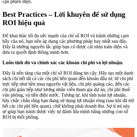
cận phiến diện.
Best Practices – Lời khuyên để sử dụng
ROI hiệu quả
Để khai thác tối đa sức mạnh của chỉ số ROI và tránh những cạm
bẫy của nó, bạn nên áp dụng các phương pháp hay nhất sau đây.
Đây là những nguyên tắc giúp bạn có được cái nhìn toàn diện và
đưa ra quyết định thông minh hơn.
Luôn tính đủ và chính xác các khoản chi phí và lợi nhuận.
Đây là nền tảng của một chỉ số ROI đáng tin cậy. Hãy tạo một danh
sách chi tiết tất cả các chi phí liên quan đến khoản đầu tư, từ chi phí
trực tiếp như tiền mua nguyên vật liệu, chi phí quảng cáo, đến các
chi phí gián tiếp như lương nhân viên tham gia dự án, chi phí thuê
văn phòng, và tiền điện nước. Tương tự, khi tính toán lợi nhuận,
hãy chắc chắn rằng bạn đang sử dụng lợi nhuận ròng (sau khi đã trừ
hết các chi phí liên quan), chứ không phải doanh thu. Sự tỉ mỉ này
sẽ giúp bạn tránh được việc tự đánh lừa mình bằng những con số
ROI bị thổi phồng.