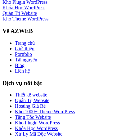
Kho Plugin WordPress
Khóa Học WordPress
Quản Trị Website
Kho Theme WordPress
Về AZWEB
Trang chủ
Giới thiệu
Portfolio
Tài nguyên
Blog
Liên hệ
Dịch vụ nổi bật
Thiết kế website
Quản Trị Website
Hosting Giá Rẻ
Kho 1000+ Theme WordPress
Tăng Tốc Website
Kho Plugin WordPress
Khóa Học WordPress
Xử Lý Mã Độc Website