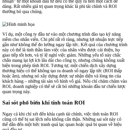
nhuận” từ một khoản đầu tư đều có thể quy ra tiền một cách dễ
dàng. Rất nhiều giá trị quan trọng khác là phi tài chính và ROI
thường bỏ qua chúng.
Ví dụ, một công ty đầu tư vào một chương trình đào tạo kỹ năng
mềm cho nhân viên. Chi phí rất rõ ràng, nhưng lợi nhuận trực tiếp
gần như không thể đo lường ngay lập tức. Kết quả của chương trình
này có thể là tinh thần làm việc của nhân viên được cải thiện, họ
giao tiếp tốt hơn, và tỷ lệ nghỉ việc giảm. Những yếu tố này chắc
chắn mang lại lợi ích lâu dài cho công ty, nhưng chúng không xuất
hiện trong phép tính ROI. Tương tự, một chiến dịch xây dựng
thương hiệu có thể không tạo ra doanh số ngay lập tức (ROI thấp
hoặc âm), nhưng nó xây dựng được sự nhận diện và lòng tin của
khách hàng – những tài sản vô hình vô giá. Nếu chỉ chăm chăm vào
ROI, doanh nghiệp có thể sẽ cắt bỏ những khoản đầu tư chiến lược
quan trọng này.
Sai sót phổ biến khi tính toán ROI
Ngay cả khi chỉ xét đến khía cạnh tài chính, việc tính toán ROI
cũng có thể bị sai lệch nếu không cẩn thận. Những sai sót này có
thể dẫn đến một bức tranh quá lạc quan hoặc quá bi quan về hiệu
quả đầu tư.