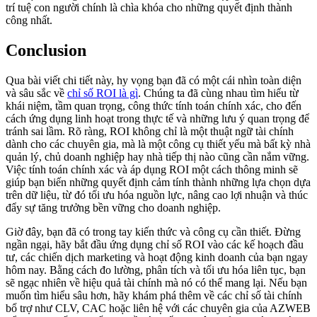
trí tuệ con người chính là chìa khóa cho những quyết định thành
công nhất.
Conclusion
Qua bài viết chi tiết này, hy vọng bạn đã có một cái nhìn toàn diện
và sâu sắc về
chỉ số ROI là gì
. Chúng ta đã cùng nhau tìm hiểu từ
khái niệm, tầm quan trọng, công thức tính toán chính xác, cho đến
cách ứng dụng linh hoạt trong thực tế và những lưu ý quan trọng để
tránh sai lầm. Rõ ràng, ROI không chỉ là một thuật ngữ tài chính
dành cho các chuyên gia, mà là một công cụ thiết yếu mà bất kỳ nhà
quản lý, chủ doanh nghiệp hay nhà tiếp thị nào cũng cần nắm vững.
Việc tính toán chính xác và áp dụng ROI một cách thông minh sẽ
giúp bạn biến những quyết định cảm tính thành những lựa chọn dựa
trên dữ liệu, từ đó tối ưu hóa nguồn lực, nâng cao lợi nhuận và thúc
đẩy sự tăng trưởng bền vững cho doanh nghiệp.
Giờ đây, bạn đã có trong tay kiến thức và công cụ cần thiết. Đừng
ngần ngại, hãy bắt đầu ứng dụng chỉ số ROI vào các kế hoạch đầu
tư, các chiến dịch marketing và hoạt động kinh doanh của bạn ngay
hôm nay. Bằng cách đo lường, phân tích và tối ưu hóa liên tục, bạn
sẽ ngạc nhiên về hiệu quả tài chính mà nó có thể mang lại. Nếu bạn
muốn tìm hiểu sâu hơn, hãy khám phá thêm về các chỉ số tài chính
bổ trợ như CLV, CAC hoặc liên hệ với các chuyên gia của AZWEB