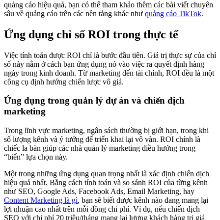
quảng cáo hiệu quả, bạn có thể tham khảo thêm các bài viết chuyên
sâu về quảng cáo trên các nền tảng khác như
quảng cáo TikTok
.
Ứng dụng chỉ số ROI trong thực tế
Việc tính toán được ROI chỉ là bước đầu tiên. Giá trị thực sự của chỉ
số này nằm ở cách bạn ứng dụng nó vào việc ra quyết định hàng
ngày trong kinh doanh. Từ marketing đến tài chính, ROI đều là một
công cụ định hướng chiến lược vô giá.
Ứng dụng trong quản lý dự án và chiến dịch
marketing
Trong lĩnh vực marketing, ngân sách thường bị giới hạn, trong khi
số lượng kênh và ý tưởng để triển khai lại vô vàn. ROI chính là
chiếc la bàn giúp các nhà quản lý marketing điều hướng trong
“biển” lựa chọn này.
Một trong những ứng dụng quan trọng nhất là xác định chiến dịch
hiệu quả nhất. Bằng cách tính toán và so sánh ROI của từng kênh
như SEO, Google Ads, Facebook Ads, Email Marketing, hay
Content Marketing là gì
, bạn sẽ biết được kênh nào đang mang lại
lợi nhuận cao nhất trên mỗi đồng chi phí. Ví dụ, nếu chiến dịch
SEO với chi phí 20 triệu/tháng mang lại lượng khách hàng trị giá