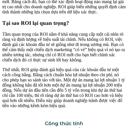
mới. Bằng cách đó, bạn có thể xác định hoạt động nào mang lại giá
trị cao nhất cho doanh nghiệp. ROI giúp biến những quyết định cảm
tính thành những lựa chọn dựa trên dữ liệu xác thực.
Tại sao ROI lại quan trọng?
Tầm quan trọng của ROI nằm ở khả năng cung cấp một cái nhìn rõ
ràng và định lượng về hiệu suất tài chính. Nếu không có ROI, việc
đánh giá các khoản đầu tư sẽ giống như đi trong sương mù. Bạn có
thể cảm thấy một chiến dịch marketing “có vẻ” hiệu quả vì nó tạo ra
nhiều tương tác, nhưng chỉ có ROI mới cho bạn biết chính xác
chiến dịch đó có thực sự sinh lời hay không.
Thứ nhất, ROI giúp đánh giá hiệu quả của các khoản đầu tư một
cách công bằng. Bằng cách chuẩn hóa lợi nhuận theo chi phí, nó
cho phép bạn so sánh táo với táo. Một dự án mang lại lợi nhuận 1 tỷ
đồng không hẳn đã tốt hơn một dự án mang lại lợi nhuận 200 triệu
đồng. Nếu dự án đầu tiên cần đến 5 tỷ vốn trong khi dự án thứ hai
chỉ cần 100 triệu, thì rõ ràng dự án thứ hai có ROI cao hơn và hiệu
quả hơn rất nhiều. Điều này giúp doanh nghiệp tránh được việc đổ
tiền vào những kênh kém hiệu quả.