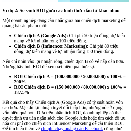
Ví dụ 2: So sánh ROI giữa các hình thức đầu tư khác nhau
Một doanh nghiệp đang cân nhắc giữa hai chiến dịch marketing để
quảng bá sản phẩm mới:
Chiến dịch A (Google Ads):
Chi phí 50 triệu đồng, dự kiến
mang về lợi nhuận ròng 100 triệu đồng.
Chiến dịch B (Influencer Marketing):
Chi phí 80 triệu
đồng, dự kiến mang về lợi nhuận ròng 150 triệu đồng.
Nếu chỉ nhìn vào lợi nhuận ròng, chiến dịch B có vẻ hấp dẫn hơn.
Nhưng hãy tính ROI để xem xét hiệu quả thực sự:
ROI Chiến dịch A = (100.000.000 / 50.000.000) x 100% =
200%
ROI Chiến dịch B = (150.000.000 / 80.000.000) x 100% =
187.5%
Kết quả cho thấy Chiến dịch A (Google Ads) có tỷ suất hoàn vốn
cao hơn. Mặc dù lợi nhuận tuyệt đối thấp hơn, nhưng nó sử dụng
vốn hiệu quả hơn. Dựa trên phân tích ROI, doanh nghiệp có thể
quyết định ưu tiên ngân sách cho Google Ads hoặc tìm cách tối ưu
hóa chi phí cho chiến dịch Influencer Marketing để cải thiện ROI.
Để tìm hiểu thêm về
chi phí chạy quảng cáo Facebook
cũng như