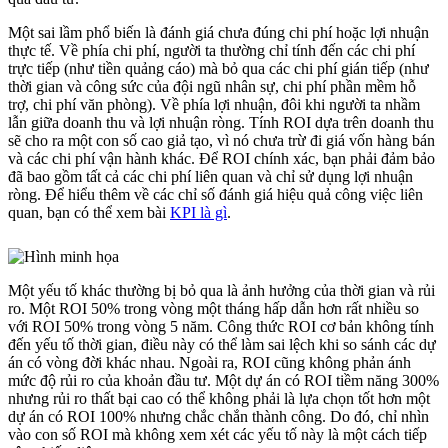
Một sai lầm phổ biến là đánh giá chưa đúng chi phí hoặc lợi nhuận
thực tế. Về phía chi phí, người ta thường chỉ tính đến các chi phí
trực tiếp (như tiền quảng cáo) mà bỏ qua các chi phí gián tiếp (như
thời gian và công sức của đội ngũ nhân sự, chi phí phần mềm hỗ
trợ, chi phí văn phòng). Về phía lợi nhuận, đôi khi người ta nhầm
lẫn giữa doanh thu và lợi nhuận ròng. Tính ROI dựa trên doanh thu
sẽ cho ra một con số cao giả tạo, vì nó chưa trừ đi giá vốn hàng bán
và các chi phí vận hành khác. Để ROI chính xác, bạn phải đảm bảo
đã bao gồm tất cả các chi phí liên quan và chỉ sử dụng lợi nhuận
ròng. Để hiểu thêm về các chỉ số đánh giá hiệu quả công việc liên
quan, bạn có thể xem bài
KPI là gì
.
Một yếu tố khác thường bị bỏ qua là ảnh hưởng của thời gian và rủi
ro. Một ROI 50% trong vòng một tháng hấp dẫn hơn rất nhiều so
với ROI 50% trong vòng 5 năm. Công thức ROI cơ bản không tính
đến yếu tố thời gian, điều này có thể làm sai lệch khi so sánh các dự
án có vòng đời khác nhau. Ngoài ra, ROI cũng không phản ánh
mức độ rủi ro của khoản đầu tư. Một dự án có ROI tiềm năng 300%
nhưng rủi ro thất bại cao có thể không phải là lựa chọn tốt hơn một
dự án có ROI 100% nhưng chắc chắn thành công. Do đó, chỉ nhìn
vào con số ROI mà không xem xét các yếu tố này là một cách tiếp