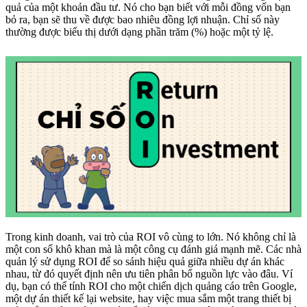
quả của một khoản đầu tư. Nó cho bạn biết với mỗi đồng vốn bạn
bỏ ra, bạn sẽ thu về được bao nhiêu đồng lợi nhuận. Chỉ số này
thường được biểu thị dưới dạng phần trăm (%) hoặc một tỷ lệ.
Trong kinh doanh, vai trò của ROI vô cùng to lớn. Nó không chỉ là
một con số khô khan mà là một công cụ đánh giá mạnh mẽ. Các nhà
quản lý sử dụng ROI để so sánh hiệu quả giữa nhiều dự án khác
nhau, từ đó quyết định nên ưu tiên phân bổ nguồn lực vào đâu. Ví
dụ, bạn có thể tính ROI cho một chiến dịch quảng cáo trên Google,
một dự án thiết kế lại website, hay việc mua sắm một trang thiết bị