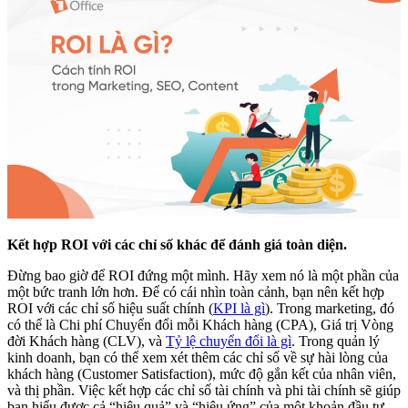
Kết hợp ROI với các chỉ số khác để đánh giá toàn diện.
Đừng bao giờ để ROI đứng một mình. Hãy xem nó là một phần của
một bức tranh lớn hơn. Để có cái nhìn toàn cảnh, bạn nên kết hợp
ROI với các chỉ số hiệu suất chính (
KPI là gì
). Trong marketing, đó
có thể là Chi phí Chuyển đổi mỗi Khách hàng (CPA), Giá trị Vòng
đời Khách hàng (CLV), và
Tỷ lệ chuyển đổi là gì
. Trong quản lý
kinh doanh, bạn có thể xem xét thêm các chỉ số về sự hài lòng của
khách hàng (Customer Satisfaction), mức độ gắn kết của nhân viên,
và thị phần. Việc kết hợp các chỉ số tài chính và phi tài chính sẽ giúp
bạn hiểu được cả “hiệu quả” và “hiệu ứng” của một khoản đầu tư.