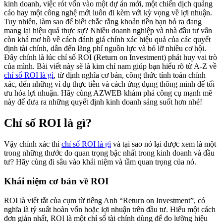
kinh doanh, việc rót vốn vào một dự án mới, một chiến dịch quảng
cáo hay một công nghệ mới luôn đi kèm với kỳ vọng về lợi nhuận.
Tuy nhiên, làm sao để biết chắc rằng khoản tiền bạn bỏ ra đang
mang lại hiệu quả thực sự? Nhiều doanh nghiệp và nhà đầu tư vẫn
còn khá mơ hồ về cách đánh giá chính xác hiệu quả của các quyết
định tài chính, dẫn đến lãng phí nguồn lực và bỏ lỡ nhiều cơ hội.
Đây chính là lúc chỉ số ROI (Return on Investment) phát huy vai trò
của mình. Bài viết này sẽ là kim chỉ nam giúp bạn hiểu rõ từ A-Z về
chỉ số ROI là gì
, từ định nghĩa cơ bản, công thức tính toán chính
xác, đến những ví dụ thực tiễn và cách ứng dụng thông minh để tối
ưu hóa lợi nhuận. Hãy cùng AZWEB khám phá công cụ mạnh mẽ
này để đưa ra những quyết định kinh doanh sáng suốt hơn nhé!
Chỉ số ROI là gì?
Vậy chính xác thì
chỉ số ROI là gì
và tại sao nó lại được xem là một
trong những thước đo quan trọng bậc nhất trong kinh doanh và đầu
tư? Hãy cùng đi sâu vào khái niệm và tầm quan trọng của nó.
Khái niệm cơ bản về ROI
ROI là viết tắt của cụm từ tiếng Anh “Return on Investment”, có
nghĩa là tỷ suất hoàn vốn hoặc lợi nhuận trên đầu tư. Hiểu một cách
đơn giản nhất, ROI là một chỉ số tài chính dùng để đo lường hiệu