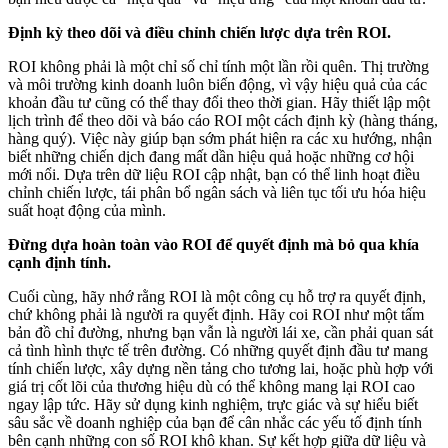
Định kỳ theo dõi và điều chỉnh chiến lược dựa trên ROI.
ROI không phải là một chỉ số chỉ tính một lần rồi quên. Thị trường
và môi trường kinh doanh luôn biến động, vì vậy hiệu quả của các
khoản đầu tư cũng có thể thay đổi theo thời gian. Hãy thiết lập một
lịch trình để theo dõi và báo cáo ROI một cách định kỳ (hàng tháng,
hàng quý). Việc này giúp bạn sớm phát hiện ra các xu hướng, nhận
biết những chiến dịch đang mất dần hiệu quả hoặc những cơ hội
mới nổi. Dựa trên dữ liệu ROI cập nhật, bạn có thể linh hoạt điều
chỉnh chiến lược, tái phân bổ ngân sách và liên tục tối ưu hóa hiệu
suất hoạt động của mình.
Đừng dựa hoàn toàn vào ROI để quyết định mà bỏ qua khía
cạnh định tính.
Cuối cùng, hãy nhớ rằng ROI là một công cụ hỗ trợ ra quyết định,
chứ không phải là người ra quyết định. Hãy coi ROI như một tấm
bản đồ chỉ đường, nhưng bạn vẫn là người lái xe, cần phải quan sát
cả tình hình thực tế trên đường. Có những quyết định đầu tư mang
tính chiến lược, xây dựng nền tảng cho tương lai, hoặc phù hợp với
giá trị cốt lõi của thương hiệu dù có thể không mang lại ROI cao
ngay lập tức. Hãy sử dụng kinh nghiệm, trực giác và sự hiểu biết
sâu sắc về doanh nghiệp của bạn để cân nhắc các yếu tố định tính
bên cạnh những con số ROI khô khan. Sự kết hợp giữa dữ liệu và