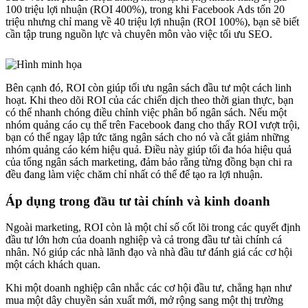
100 triệu lợi nhuận (ROI 400%), trong khi Facebook Ads tốn 20
triệu nhưng chỉ mang về 40 triệu lợi nhuận (ROI 100%), bạn sẽ biết
cần tập trung nguồn lực và chuyên môn vào việc tối ưu SEO.
Bên cạnh đó, ROI còn giúp tối ưu ngân sách đầu tư một cách linh
hoạt. Khi theo dõi ROI của các chiến dịch theo thời gian thực, bạn
có thể nhanh chóng điều chỉnh việc phân bổ ngân sách. Nếu một
nhóm quảng cáo cụ thể trên Facebook đang cho thấy ROI vượt trội,
bạn có thể ngay lập tức tăng ngân sách cho nó và cắt giảm những
nhóm quảng cáo kém hiệu quả. Điều này giúp tối đa hóa hiệu quả
của tổng ngân sách marketing, đảm bảo rằng từng đồng bạn chi ra
đều đang làm việc chăm chỉ nhất có thể để tạo ra lợi nhuận.
Áp dụng trong đầu tư tài chính và kinh doanh
Ngoài marketing, ROI còn là một chỉ số cốt lõi trong các quyết định
đầu tư lớn hơn của doanh nghiệp và cả trong đầu tư tài chính cá
nhân. Nó giúp các nhà lãnh đạo và nhà đầu tư đánh giá các cơ hội
một cách khách quan.
Khi một doanh nghiệp cân nhắc các cơ hội đầu tư, chẳng hạn như
mua một dây chuyền sản xuất mới, mở rộng sang một thị trường