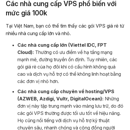
Các nhà cung cấp VPS phổ biến với
mức giá 100k
Tại Việt Nam, bạn có thể tìm thấy các gói VPS giá rẻ từ
nhiều nhà cung cấp lớn và nhỏ.
Các nhà cung cấp lớn (Viettel IDC, FPT
Cloud):
Thường có ưu điểm về hạ tầng mạng
mạnh mẽ, đường truyền ổn định. Tuy nhiên, các
gói giá rẻ của họ đôi khi có cấu hình không quá
cao và dịch vụ hỗ trợ có thể không linh hoạt bằng
các đơn vị nhỏ hơn.
Các nhà cung cấp chuyên về hosting/VPS
(AZWEB, Azdigi, Vultr, DigitalOcean):
Những
đơn vị này tập trung mạnh vào mảng lưu trữ, do đó
các gói VPS thường được tối ưu tốt về hiệu năng.
Họ cũng nổi tiếng với dịch vụ hỗ trợ kỹ thuật
chuyên sâu, nhanh chóng và cộng đồng người