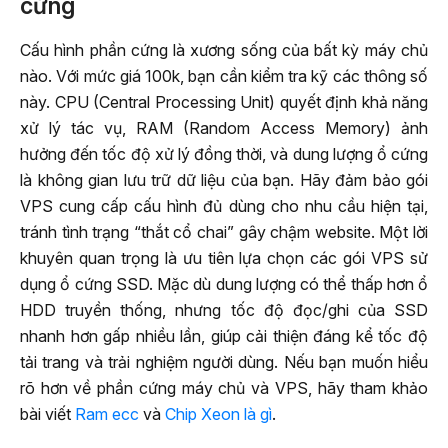
cứng
Cấu hình phần cứng là xương sống của bất kỳ máy chủ
nào. Với mức giá 100k, bạn cần kiểm tra kỹ các thông số
này. CPU (Central Processing Unit) quyết định khả năng
xử lý tác vụ, RAM (Random Access Memory) ảnh
hưởng đến tốc độ xử lý đồng thời, và dung lượng ổ cứng
là không gian lưu trữ dữ liệu của bạn. Hãy đảm bảo gói
VPS cung cấp cấu hình đủ dùng cho nhu cầu hiện tại,
tránh tình trạng “thắt cổ chai” gây chậm website. Một lời
khuyên quan trọng là ưu tiên lựa chọn các gói VPS sử
dụng ổ cứng SSD. Mặc dù dung lượng có thể thấp hơn ổ
HDD truyền thống, nhưng tốc độ đọc/ghi của SSD
nhanh hơn gấp nhiều lần, giúp cải thiện đáng kể tốc độ
tải trang và trải nghiệm người dùng. Nếu bạn muốn hiểu
rõ hơn về phần cứng máy chủ và VPS, hãy tham khảo
bài viết
Ram ecc
và
Chip Xeon là gì
.