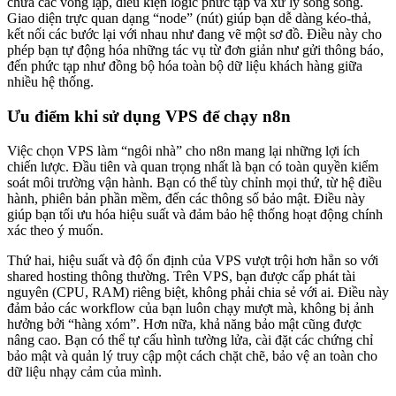
chứa các vòng lặp, điều kiện logic phức tạp và xử lý song song.
Giao diện trực quan dạng “node” (nút) giúp bạn dễ dàng kéo-thả,
kết nối các bước lại với nhau như đang vẽ một sơ đồ. Điều này cho
phép bạn tự động hóa những tác vụ từ đơn giản như gửi thông báo,
đến phức tạp như đồng bộ hóa toàn bộ dữ liệu khách hàng giữa
nhiều hệ thống.
Ưu điểm khi sử dụng VPS để chạy n8n
Việc chọn VPS làm “ngôi nhà” cho n8n mang lại những lợi ích
chiến lược. Đầu tiên và quan trọng nhất là bạn có toàn quyền kiểm
soát môi trường vận hành. Bạn có thể tùy chỉnh mọi thứ, từ hệ điều
hành, phiên bản phần mềm, đến các thông số bảo mật. Điều này
giúp bạn tối ưu hóa hiệu suất và đảm bảo hệ thống hoạt động chính
xác theo ý muốn.
Thứ hai, hiệu suất và độ ổn định của VPS vượt trội hơn hẳn so với
shared hosting thông thường. Trên VPS, bạn được cấp phát tài
nguyên (CPU, RAM) riêng biệt, không phải chia sẻ với ai. Điều này
đảm bảo các workflow của bạn luôn chạy mượt mà, không bị ảnh
hưởng bởi “hàng xóm”. Hơn nữa, khả năng bảo mật cũng được
nâng cao. Bạn có thể tự cấu hình tường lửa, cài đặt các chứng chỉ
bảo mật và quản lý truy cập một cách chặt chẽ, bảo vệ an toàn cho
dữ liệu nhạy cảm của mình.