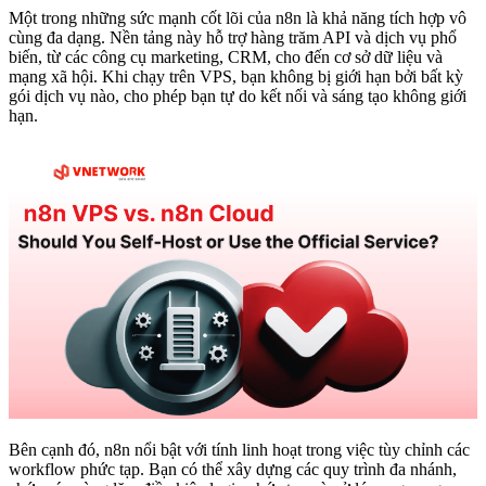
Một trong những sức mạnh cốt lõi của n8n là khả năng tích hợp vô
cùng đa dạng. Nền tảng này hỗ trợ hàng trăm API và dịch vụ phổ
biến, từ các công cụ marketing, CRM, cho đến cơ sở dữ liệu và
mạng xã hội. Khi chạy trên VPS, bạn không bị giới hạn bởi bất kỳ
gói dịch vụ nào, cho phép bạn tự do kết nối và sáng tạo không giới
hạn.
Bên cạnh đó, n8n nổi bật với tính linh hoạt trong việc tùy chỉnh các
workflow phức tạp. Bạn có thể xây dựng các quy trình đa nhánh,