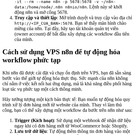
-it --rm --name n8n -p 5678:5678 -v ~/n8n-
. Lệnh này sẽ khởi
data:/home/node/.n8n n8nio/n8n
động n8n và mở cổng 5678.
Truy cập và thiết lập
: Mở trình duyệt và truy cập vào địa chỉ
. Bạn sẽ thấy màn hình chào
http://<IP_CUA_BAN>:5678
mừng của n8n. Tại đây, hãy tạo tài khoản quản trị viên
(owner account) để bắt đầu xây dựng các workflow đầu tiên
của mình.
Cách sử dụng VPS n8n để tự động hóa
workflow phức tạp
Khi n8n đã được cài đặt và chạy ổn định trên VPS, bạn đã sẵn sàng
bước vào thế giới tự động hóa thực thụ. Sức mạnh của n8n không
chỉ nằm ở việc kết nối hai ứng dụng, mà là khả năng điều phối hàng
loạt tác vụ phức tạp một cách thông minh.
Hãy tưởng tượng một kịch bản thực tế: Bạn muốn tự động hóa quy
trình xử lý đơn hàng mới từ website của mình. Thay vì làm thủ
công, bạn có thể xây dựng một workflow đa bước trên n8n như sau:
Trigger (Kích hoạt)
: Sử dụng một webhook để nhận dữ liệu
ngay khi có đơn hàng mới từ WooCommerce hoặc Shopify.
Lưu trữ dữ liệu
: Tự động thêm thông tin đơn hàng vào một