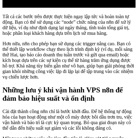
Tất cả các bước trên được thực hiện ngay lập tức và hoàn toàn tự
động. Bạn có thể sử dụng các “node” chức năng của n8n để xử lý
dữ liệu, ví dụ như định dạng lại ngày tháng, tính toán tổng giá trị,
hoặc phân loại khách hàng dựa trên lịch sử mua hàng.
Hơn nữa, n8n cho phép bạn sử dụng các trigger nâng cao. Bạn có
thể thiết lập workflow chạy theo lịch trình định kỳ (ví dụ, mỗi sáng
thứ Hai, tạo báo cáo doanh thu tuần trước và gửi qua email) hoặc
kích hoạt dựa trên các sự kiện cụ thể từ hàng trăm ứng dụng được
hỗ trợ. Khả năng tùy biến gần như vô hạn, giúp bạn giải phóng thời
gian khỏi những công việc lặp đi lặp lại để tập trung vào các nhiệm
vụ chiến lược hơn.
Những lưu ý khi vận hành VPS n8n để
đảm bảo hiệu suất và ổn định
Cài đặt thành công n8n chỉ là bước khởi đầu. Để hệ thống tự động
hóa của bạn hoạt động như một cỗ máy được bôi dầu trơn tru, việc
vận hành và bảo trì là cực kỳ quan trọng. Bỏ qua giai đoạn này có
thể dẫn đến hiệu suất sụt giảm và các lỗi không đáng có.