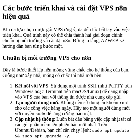
Các bước triển khai và cài đặt VPS n8n
hiệu quả
Khi đã lựa chọn được gói VPS ưng ý, đã đến lúc bắt tay vào việc
triển khai. Quá trình này có thể chia thành hai giai đoạn chính:
chuẩn bị môi trường và cài đặt n8n. Đừng lo lắng, AZWEB sẽ
hướng dẫn bạn từng bước một.
Chuẩn bị môi trường VPS cho n8n
Đây là bước thiết lập nền móng vững chắc cho hệ thống của bạn.
Giống như xây nhà, móng có chắc thì nhà mới bền.
Kết nối với VPS
: Sử dụng một trình SSH (như PuTTY trên
Windows hoặc Terminal trên macOS/Linux) để đăng nhập
vào VPS của bạn với thông tin được nhà cung cấp gửi.
Tạo người dùng mới
: Không nên sử dụng tài khoản
root
cho các công việc hàng ngày. Hãy tạo một người dùng mới
với quyền
để tăng cường bảo mật.
sudo
Cập nhật hệ thống
: Luôn bắt đầu bằng việc cập nhật tất cả
các gói phần mềm lên phiên bản mới nhất. Trên
Ubuntu/Debian, bạn chỉ cần chạy lệnh:
sudo apt update
.
&& sudo apt upgrade -y