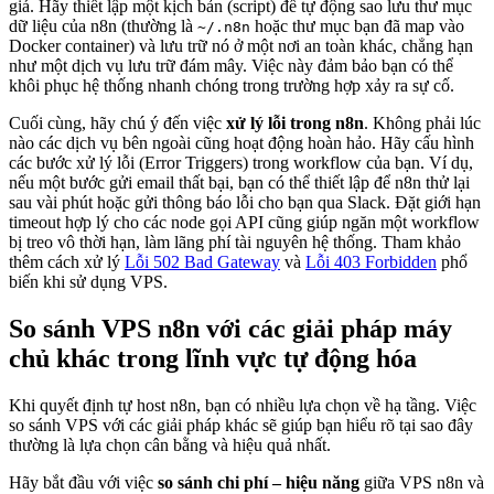
giá. Hãy thiết lập một kịch bản (script) để tự động sao lưu thư mục
dữ liệu của n8n (thường là
hoặc thư mục bạn đã map vào
~/.n8n
Docker container) và lưu trữ nó ở một nơi an toàn khác, chẳng hạn
như một dịch vụ lưu trữ đám mây. Việc này đảm bảo bạn có thể
khôi phục hệ thống nhanh chóng trong trường hợp xảy ra sự cố.
Cuối cùng, hãy chú ý đến việc
xử lý lỗi trong n8n
. Không phải lúc
nào các dịch vụ bên ngoài cũng hoạt động hoàn hảo. Hãy cấu hình
các bước xử lý lỗi (Error Triggers) trong workflow của bạn. Ví dụ,
nếu một bước gửi email thất bại, bạn có thể thiết lập để n8n thử lại
sau vài phút hoặc gửi thông báo lỗi cho bạn qua Slack. Đặt giới hạn
timeout hợp lý cho các node gọi API cũng giúp ngăn một workflow
bị treo vô thời hạn, làm lãng phí tài nguyên hệ thống. Tham khảo
thêm cách xử lý
Lỗi 502 Bad Gateway
và
Lỗi 403 Forbidden
phổ
biến khi sử dụng VPS.
So sánh VPS n8n với các giải pháp máy
chủ khác trong lĩnh vực tự động hóa
Khi quyết định tự host n8n, bạn có nhiều lựa chọn về hạ tầng. Việc
so sánh VPS với các giải pháp khác sẽ giúp bạn hiểu rõ tại sao đây
thường là lựa chọn cân bằng và hiệu quả nhất.
Hãy bắt đầu với việc
so sánh chi phí – hiệu năng
giữa VPS n8n và