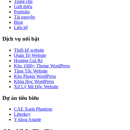
Trang chủ
Giới thiệu
Portfolio
Tài nguyên
Blog
Liên hệ
Dịch vụ nổi bật
Thiết kế website
Quản Trị Website
Hosting Giá Rẻ
Kho 1000+ Theme WordPress
Tăng Tốc Website
Kho Plugin WordPress
Khóa Học WordPress
Xử Lý Mã Độc Website
Dự án tiêu biểu
CAE Xanh Phantom
Liberkey
Y khoa Astarte