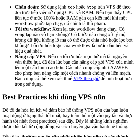
Chẩn đoán
: Sử dụng lệnh
hoặc
trên VPS để theo
top
htop
dõi trực tiếp việc sử dụng CPU và RAM. Nếu bạn thấy CPU
liên tục ở mức 100% hoặc RAM gần cạn kiệt mỗi khi một
workflow phức tạp chạy, đó chính là thủ phạm.
Tối ưu workflow
: Xem lại các workflow đang chạy. Có
vòng lặp nào vô hạn không? Có bước nào đang xử lý một
lượng dữ liệu khổng lồ mà có thể được chia nhỏ hoặc lọc bớt
không? Tối ưu hóa logic của workflow là bước đầu tiên và
hiệu quả nhất.
Nâng cấp VPS
: Nếu đã tối ưu hóa mọi thứ mà tài nguyên
vẫn thiếu hụt, đã đến lúc bạn cần nâng cấp gói VPS của mình
lên một cấu hình cao hơn. Các nhà cung cấp như AZWEB
cho phép bạn nâng cấp một cách nhanh chóng và liền mạch.
Bạn cũng có thể xem xét thuê
VPS theo giờ
để linh hoạt hơn
trong sử dụng.
Best Practices khi dùng VPS n8n
Để tối đa hóa lợi ích và đảm bảo hệ thống VPS n8n của bạn luôn
hoạt động ở trạng thái tốt nhất, hãy tuân thủ một vài quy tắc và thực
hành tốt nhất (best practices) sau đây. Đây là những kinh nghiệm
được đúc kết từ cộng đồng và các chuyên gia vận hành hệ thống.
Đầu tiên,
thường xuyên cập nhật phiên bản n8n và các thành