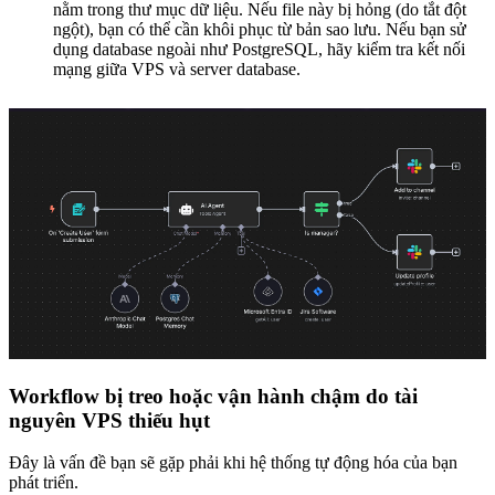
nằm trong thư mục dữ liệu. Nếu file này bị hỏng (do tắt đột
ngột), bạn có thể cần khôi phục từ bản sao lưu. Nếu bạn sử
dụng database ngoài như PostgreSQL, hãy kiểm tra kết nối
mạng giữa VPS và server database.
Workflow bị treo hoặc vận hành chậm do tài
nguyên VPS thiếu hụt
Đây là vấn đề bạn sẽ gặp phải khi hệ thống tự động hóa của bạn
phát triển.