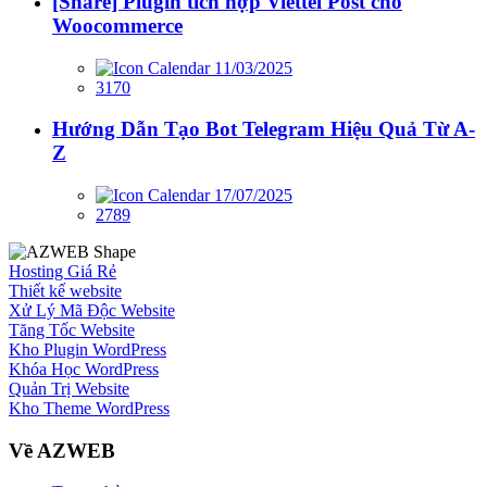
[Share] Plugin tích hợp Viettel Post cho
Woocommerce
11/03/2025
3170
Hướng Dẫn Tạo Bot Telegram Hiệu Quả Từ A-
Z
17/07/2025
2789
Hosting Giá Rẻ
Thiết kế website
Xử Lý Mã Độc Website
Tăng Tốc Website
Kho Plugin WordPress
Khóa Học WordPress
Quản Trị Website
Kho Theme WordPress
Về AZWEB