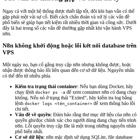
Ngay cả với một hệ thống được thiết lập tốt, đôi khi bạn vẫn có thể
gặp phải một vài sự cố. Biết cách chẩn đoán và xử lý các vấn đề
phổ biến sẽ giúp bạn tiết kiệm rất nhiều thời gian và công sức. Dưới
đây là hai trong số các vấn đề thường gặp nhất khi vận hành VPS
n8n.
N8n không khởi động hoặc lỗi kết nối database trên
VPS
Một ngày nọ, bạn cố gắng truy cập n8n nhưng không được, hoặc
nhận được thông báo lỗi liên quan đến cơ sở dữ liệu. Nguyên nhân
có thể đến từ nhiều phía.
Kiểm tra trạng thái container
: Nếu bạn dùng Docker, hãy
chạy lệnh
để xem container n8n có đang chạy
docker ps -a
không. Nếu nó ở trạng thái “Exited”, hãy kiểm tra log bằng
lệnh
để xem thông báo lỗi
docker logs <tên_container>
chi tiết.
Vấn đề về quyền
: Đảm bảo rằng thư mục dữ liệu của n8n có
quyền ghi/đọc chính xác cho người dùng đang chạy tiến trình
n8n. Lỗi quyền truy cập file là một trong những nguyên nhân
phổ biến nhất.
Cơ sở dữ liệu
: n8n mặc định sử dụng SQLite, file database