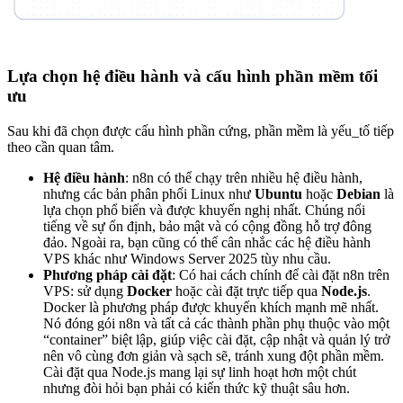
Lựa chọn hệ điều hành và cấu hình phần mềm tối
ưu
Sau khi đã chọn được cấu hình phần cứng, phần mềm là yếu_tố tiếp
theo cần quan tâm.
Hệ điều hành
: n8n có thể chạy trên nhiều hệ điều hành,
nhưng các bản phân phối Linux như
Ubuntu
hoặc
Debian
là
lựa chọn phổ biến và được khuyến nghị nhất. Chúng nổi
tiếng về sự ổn định, bảo mật và có cộng đồng hỗ trợ đông
đảo. Ngoài ra, bạn cũng có thể cân nhắc các hệ điều hành
VPS khác như Windows Server 2025 tùy nhu cầu.
Phương pháp cài đặt
: Có hai cách chính để cài đặt n8n trên
VPS: sử dụng
Docker
hoặc cài đặt trực tiếp qua
Node.js
.
Docker là phương pháp được khuyến khích mạnh mẽ nhất.
Nó đóng gói n8n và tất cả các thành phần phụ thuộc vào một
“container” biệt lập, giúp việc cài đặt, cập nhật và quản lý trở
nên vô cùng đơn giản và sạch sẽ, tránh xung đột phần mềm.
Cài đặt qua Node.js mang lại sự linh hoạt hơn một chút
nhưng đòi hỏi bạn phải có kiến thức kỹ thuật sâu hơn.