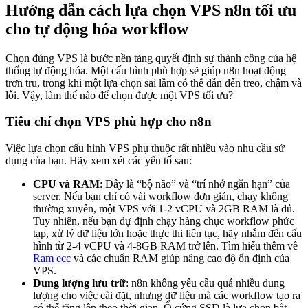
Hướng dẫn cách lựa chọn VPS n8n tối ưu
cho tự động hóa workflow
Chọn đúng VPS là bước nền tảng quyết định sự thành công của hệ
thống tự động hóa. Một cấu hình phù hợp sẽ giúp n8n hoạt động
trơn tru, trong khi một lựa chọn sai lầm có thể dẫn đến treo, chậm và
lỗi. Vậy, làm thế nào để chọn được một VPS tối ưu?
Tiêu chí chọn VPS phù hợp cho n8n
Việc lựa chọn cấu hình VPS phụ thuộc rất nhiều vào nhu cầu sử
dụng của bạn. Hãy xem xét các yếu tố sau:
CPU và RAM
: Đây là “bộ não” và “trí nhớ ngắn hạn” của
server. Nếu bạn chỉ có vài workflow đơn giản, chạy không
thường xuyên, một VPS với 1-2 vCPU và 2GB RAM là đủ.
Tuy nhiên, nếu bạn dự định chạy hàng chục workflow phức
tạp, xử lý dữ liệu lớn hoặc thực thi liên tục, hãy nhắm đến cấu
hình từ 2-4 vCPU và 4-8GB RAM trở lên. Tìm hiểu thêm về
Ram ecc
và các chuẩn RAM giúp nâng cao độ ổn định của
VPS.
Dung lượng lưu trữ
: n8n không yêu cầu quá nhiều dung
lượng cho việc cài đặt, nhưng dữ liệu mà các workflow tạo ra
có thể tăng lên theo thời gian. Ổ cứng SSD là lựa chọn bắt