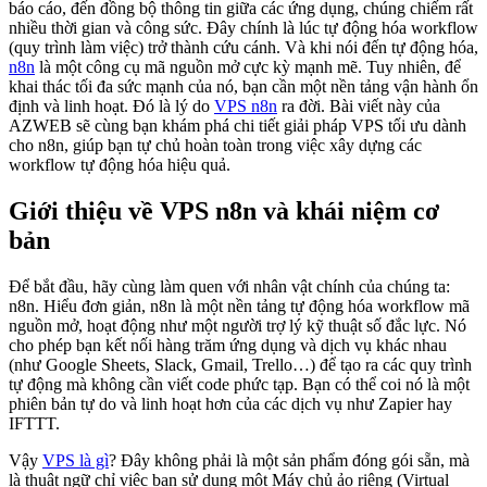
báo cáo, đến đồng bộ thông tin giữa các ứng dụng, chúng chiếm rất
nhiều thời gian và công sức. Đây chính là lúc tự động hóa workflow
(quy trình làm việc) trở thành cứu cánh. Và khi nói đến tự động hóa,
n8n
là một công cụ mã nguồn mở cực kỳ mạnh mẽ. Tuy nhiên, để
khai thác tối đa sức mạnh của nó, bạn cần một nền tảng vận hành ổn
định và linh hoạt. Đó là lý do
VPS n8n
ra đời. Bài viết này của
AZWEB sẽ cùng bạn khám phá chi tiết giải pháp VPS tối ưu dành
cho n8n, giúp bạn tự chủ hoàn toàn trong việc xây dựng các
workflow tự động hóa hiệu quả.
Giới thiệu về VPS n8n và khái niệm cơ
bản
Để bắt đầu, hãy cùng làm quen với nhân vật chính của chúng ta:
n8n. Hiểu đơn giản, n8n là một nền tảng tự động hóa workflow mã
nguồn mở, hoạt động như một người trợ lý kỹ thuật số đắc lực. Nó
cho phép bạn kết nối hàng trăm ứng dụng và dịch vụ khác nhau
(như Google Sheets, Slack, Gmail, Trello…) để tạo ra các quy trình
tự động mà không cần viết code phức tạp. Bạn có thể coi nó là một
phiên bản tự do và linh hoạt hơn của các dịch vụ như Zapier hay
IFTTT.
Vậy
VPS là gì
? Đây không phải là một sản phẩm đóng gói sẵn, mà
là thuật ngữ chỉ việc bạn sử dụng một Máy chủ ảo riêng (Virtual