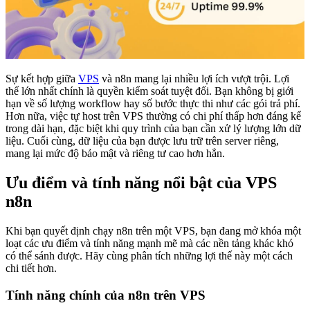
Sự kết hợp giữa
VPS
và n8n mang lại nhiều lợi ích vượt trội. Lợi
thế lớn nhất chính là quyền kiểm soát tuyệt đối. Bạn không bị giới
hạn về số lượng workflow hay số bước thực thi như các gói trả phí.
Hơn nữa, việc tự host trên VPS thường có chi phí thấp hơn đáng kể
trong dài hạn, đặc biệt khi quy trình của bạn cần xử lý lượng lớn dữ
liệu. Cuối cùng, dữ liệu của bạn được lưu trữ trên server riêng,
mang lại mức độ bảo mật và riêng tư cao hơn hẳn.
Ưu điểm và tính năng nổi bật của VPS
n8n
Khi bạn quyết định chạy n8n trên một VPS, bạn đang mở khóa một
loạt các ưu điểm và tính năng mạnh mẽ mà các nền tảng khác khó
có thể sánh được. Hãy cùng phân tích những lợi thế này một cách
chi tiết hơn.
Tính năng chính của n8n trên VPS