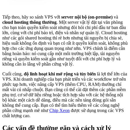
Tiếp theo, hãy so sánh VPS với
server nội bộ (on-premise)
và
cloud hosting thông thường
. Một server vật lý đặt tại văn phòng
cho bạn toàn quyền kiểm soát nhưng đòi hỏi chi phí đầu tư ban đầu
lớn, cùng với chi phí bảo trì, điện và nhân sự quản lý. Cloud hosting
như các gói shared hosting thì rẻ hơn nhưng tài nguyên bị chia sẻ,
hiệu suất không ổn định và bạn có rất ít quyền kiểm soát, không phù
hợp cho các ứng dụng quan trọng như n8n. VPS chính là điểm cân
bằng hoàn hảo: nó cung cấp một môi trường biệt lập, tài nguyên
riêng và quyền kiểm soát gần như tuyệt đối với chi phí hợp lý và
không cần lo lắng về phần cứng vật lý.
Cuối cùng,
độ linh hoạt khi mở rộng và tùy biến
là lợi thế lớn của
VPS. Khi doanh nghiệp của bạn phát triển và các workflow trở nên
phức tạp hơn, việc nâng cấp VPS (thêm CPU, RAM) thường chỉ
mất vài cú nhấp chuột. Bạn cũng có thể cài đặt thêm các phần mềm
phụ trợ, cơ sở dữ liệu riêng hoặc tích hợp sâu với các hệ thống nội
bộ khác một cách dễ dàng, điều mà các nền tảng đóng gói sẵn
không thể cung cấp. Bạn có thể tìm hiểu thêm về các công nghệ
phần cứng mạnh mẽ như
Chip Xeon
được sử dụng trong các VPS
chất lượng cao.
Các vấn đề thường gặp và cách xử lý