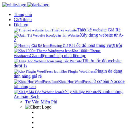
Trang chủ
Giới thiệu
Dịch vụ
Thiết kế website Giá Rẻ
Thiết kế website
Xây dựng website từ A-
Quản Trị Website
Z
Tốc độ load trang vượt trội
Hosting Giá Rẻ
Kho 1000+ Theme
Giao diện mới cập nhật liên tục
Wordpress
Tối ưu tốc độ website
Tăng Tốc Website
dưới 1s
Plugin đa dạng
Kho Plugin WordPress
tính năng giá rẻ
Từ cơ bản Nocode
Khóa Học WordPress
tới nâng cao
Nhanh chóng,
Xử Lý Mã Độc Website
An toàn, Sạch
Tư Vấn Miễn Phí