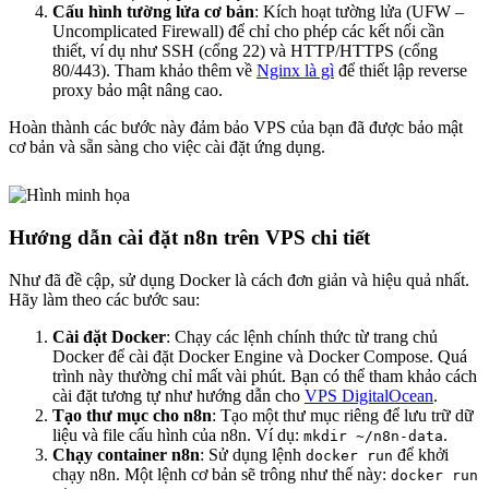
Cấu hình tường lửa cơ bản
: Kích hoạt tường lửa (UFW –
Uncomplicated Firewall) để chỉ cho phép các kết nối cần
thiết, ví dụ như SSH (cổng 22) và HTTP/HTTPS (cổng
80/443). Tham khảo thêm về
Nginx là gì
để thiết lập reverse
proxy bảo mật nâng cao.
Hoàn thành các bước này đảm bảo VPS của bạn đã được bảo mật
cơ bản và sẵn sàng cho việc cài đặt ứng dụng.
Hướng dẫn cài đặt n8n trên VPS chi tiết
Như đã đề cập, sử dụng Docker là cách đơn giản và hiệu quả nhất.
Hãy làm theo các bước sau:
Cài đặt Docker
: Chạy các lệnh chính thức từ trang chủ
Docker để cài đặt Docker Engine và Docker Compose. Quá
trình này thường chỉ mất vài phút. Bạn có thể tham khảo cách
cài đặt tương tự như hướng dẫn cho
VPS DigitalOcean
.
Tạo thư mục cho n8n
: Tạo một thư mục riêng để lưu trữ dữ
liệu và file cấu hình của n8n. Ví dụ:
.
mkdir ~/n8n-data
Chạy container n8n
: Sử dụng lệnh
để khởi
docker run
chạy n8n. Một lệnh cơ bản sẽ trông như thế này:
docker run