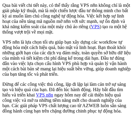
Qua bài viết chi tiết này, có thể thấy rằng VPS n8n không chỉ là một
giải pháp kỹ thuật, mà là một chiến lược đầu tư thông minh cho bất
kỳ ai muốn làm chủ công nghệ tự động hóa. Việc kết hợp sự linh
hoạt của nền tảng mã nguồn mở n8n với sức mạnh, sự ổn định và
khả năng kiểm soát của một máy chủ ảo riêng (
VPS
) tạo ra một hệ
thống vượt trội về mọi mặt.
VPS n8n là lựa chọn tối ưu giúp bạn xây dựng các workflow tự
động hóa một cách hiệu quả, bảo mật và linh hoạt. Bạn thoát khỏi
những giới hạn của các dịch vụ đám mây, toàn quyền sở hữu dữ liệu
của mình và tiết kiệm chi phí đáng kể trong dài hạn. Đầu tư đúng
đắn vào việc lựa chọn cấu hình VPS phù hợp và quản lý vận hành
một cách bài bản sẽ mang lại hiệu suất bền vững, giúp doanh nghiệp
của bạn tăng tốc và phát triển.
Đừng để các công việc thủ công, lặp đi lặp lại làm cản trở sự sáng
tạo và hiệu quả của bạn. Đã đến lúc hành động. Hãy bắt đầu tìm
hiểu và triển khai
VPS n8n
ngay hôm nay để cải thiện hiệu quả
công việc và mở ra những tiềm năng mới cho doanh nghiệp của
bạn. Các giải pháp VPS chất lượng cao từ AZWEB luôn sẵn sàng
đồng hành cùng bạn trên chặng đường chinh phục tự động hóa.