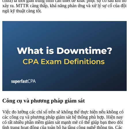
chữa) là thời gian trung bình cần thiết để khắc phục sự cố sau khi nó
xảy ra. MTTR càng thấp, khả năng phản ứng và xử lý sự cố của đội
ngũ kỹ thuật càng tốt.
Công cụ và phương pháp giám sát
Việc đo lường các chỉ số trên sẽ không thể thực hiện nếu không có
các công cụ và phương pháp giám sát hệ thống phù hợp. Hiện nay
có rất nhiều phần mềm giám sát mạnh mẽ có thể giúp bạn theo dõi
tình trạng hoạt động của toàn bộ hạ tầng công nghệ thông tin. Các