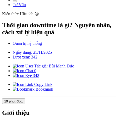
Tư Vấn
Kiến thức
Hữu ích 😍
Thời gian downtime là gì? Nguyên nhân,
cách xử lý hiệu quả
Quản trị hệ thống
Ngày đăng: 25/11/2025
Lượt xem: 342
Tác giả: Bùi Mạnh Đức
0
342
Copy Link
Bookmark
19 phút
đọc.
Giới thiệu