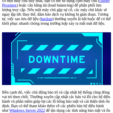
có một máy chủ duy nhất, bạn có thể sử dụng cụm máy chủ (
cluster
Proxmox
) hoặc cân bằng tải (load balancing) để phân phối lưu
lượng truy cập. Nếu một máy chủ gặp sự cố, các máy chủ khác sẽ
ngay lập tức thay thế, đảm bảo dịch vụ không bị gián đoạn. Tương
tự, việc sao lưu dữ liệu (
backup
) thường xuyên là bắt buộc để có thể
khôi phục nhanh chóng trong trường hợp xảy ra mất mát dữ liệu.
Bên cạnh đó, việc chủ động bảo trì và cập nhật hệ thống cũng đóng
vai trò then chốt. Thường xuyên cập nhật các bản vá lỗi cho hệ điều
hành và phần mềm giúp bịt các lỗ hổng bảo mật và cải thiện tính ổn
định. Bạn có thể tham khảo thêm về các phiên bản hệ điều hành
như
Windows Server 2022
để tận dụng các tính năng bảo mật và ổn