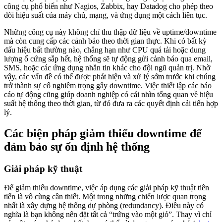
công cụ phổ biến như Nagios, Zabbix, hay Datadog cho phép theo
dõi hiệu suất của máy chủ, mạng, và ứng dụng một cách liên tục.
Những công cụ này không chỉ thu thập dữ liệu về uptime/downtime
mà còn cung cấp các cảnh báo theo thời gian thực. Khi có bất kỳ
dấu hiệu bất thường nào, chẳng hạn như CPU quá tải hoặc dung
lượng ổ cứng sắp hết, hệ thống sẽ tự động gửi cảnh báo qua email,
SMS, hoặc các ứng dụng nhắn tin khác cho đội ngũ quản trị. Nhờ
vậy, các vấn đề có thể được phát hiện và xử lý sớm trước khi chúng
trở thành sự cố nghiêm trọng gây downtime. Việc thiết lập các báo
cáo tự động cũng giúp doanh nghiệp có cái nhìn tổng quan về hiệu
suất hệ thống theo thời gian, từ đó đưa ra các quyết định cải tiến hợp
lý.
Các biện pháp giảm thiểu downtime để
đảm bảo sự ổn định hệ thống
Giải pháp kỹ thuật
Để giảm thiểu downtime, việc áp dụng các giải pháp kỹ thuật tiên
tiến là vô cùng cần thiết. Một trong những chiến lược quan trọng
nhất là xây dựng hệ thống dự phòng (redundancy). Điều này có
nghĩa là bạn không nên đặt tất cả “trứng vào một giỏ”. Thay vì chỉ