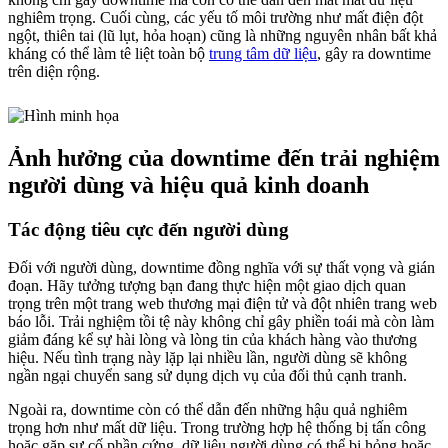
nghiêm trọng. Cuối cùng, các yếu tố môi trường như mất điện đột
ngột, thiên tai (lũ lụt, hỏa hoạn) cũng là những nguyên nhân bất khả
kháng có thể làm tê liệt toàn bộ
trung tâm dữ liệu
, gây ra downtime
trên diện rộng.
Ảnh hưởng của downtime đến trải nghiệm
người dùng và hiệu quả kinh doanh
Tác động tiêu cực đến người dùng
Đối với người dùng, downtime đồng nghĩa với sự thất vọng và gián
đoạn. Hãy tưởng tượng bạn đang thực hiện một giao dịch quan
trọng trên một trang web thương mại điện tử và đột nhiên trang web
báo lỗi. Trải nghiệm tồi tệ này không chỉ gây phiền toái mà còn làm
giảm đáng kể sự hài lòng và lòng tin của khách hàng vào thương
hiệu. Nếu tình trạng này lặp lại nhiều lần, người dùng sẽ không
ngần ngại chuyển sang sử dụng dịch vụ của đối thủ cạnh tranh.
Ngoài ra, downtime còn có thể dẫn đến những hậu quả nghiêm
trọng hơn như mất dữ liệu. Trong trường hợp hệ thống bị tấn công
hoặc gặp sự cố phần cứng, dữ liệu người dùng có thể bị hỏng hoặc