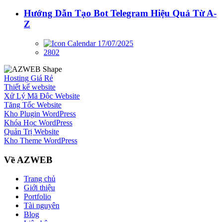
Hướng Dẫn Tạo Bot Telegram Hiệu Quả Từ A-
Z
17/07/2025
2802
Hosting Giá Rẻ
Thiết kế website
Xử Lý Mã Độc Website
Tăng Tốc Website
Kho Plugin WordPress
Khóa Học WordPress
Quản Trị Website
Kho Theme WordPress
Về AZWEB
Trang chủ
Giới thiệu
Portfolio
Tài nguyên
Blog