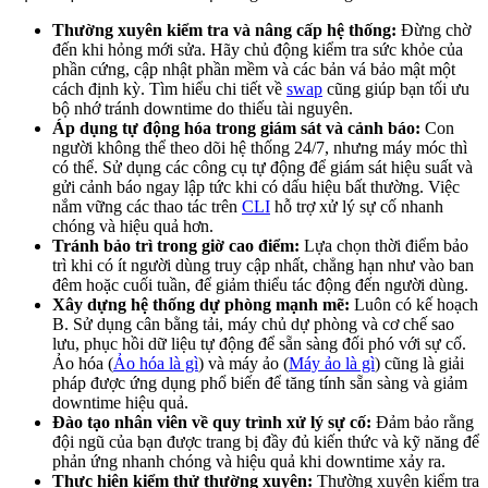
Thường xuyên kiểm tra và nâng cấp hệ thống:
Đừng chờ
đến khi hỏng mới sửa. Hãy chủ động kiểm tra sức khỏe của
phần cứng, cập nhật phần mềm và các bản vá bảo mật một
cách định kỳ. Tìm hiểu chi tiết về
swap
cũng giúp bạn tối ưu
bộ nhớ tránh downtime do thiếu tài nguyên.
Áp dụng tự động hóa trong giám sát và cảnh báo:
Con
người không thể theo dõi hệ thống 24/7, nhưng máy móc thì
có thể. Sử dụng các công cụ tự động để giám sát hiệu suất và
gửi cảnh báo ngay lập tức khi có dấu hiệu bất thường. Việc
nắm vững các thao tác trên
CLI
hỗ trợ xử lý sự cố nhanh
chóng và hiệu quả hơn.
Tránh bảo trì trong giờ cao điểm:
Lựa chọn thời điểm bảo
trì khi có ít người dùng truy cập nhất, chẳng hạn như vào ban
đêm hoặc cuối tuần, để giảm thiểu tác động đến người dùng.
Xây dựng hệ thống dự phòng mạnh mẽ:
Luôn có kế hoạch
B. Sử dụng cân bằng tải, máy chủ dự phòng và cơ chế sao
lưu, phục hồi dữ liệu tự động để sẵn sàng đối phó với sự cố.
Ảo hóa (
Ảo hóa là gì
) và máy ảo (
Máy ảo là gì
) cũng là giải
pháp được ứng dụng phổ biến để tăng tính sẵn sàng và giảm
downtime hiệu quả.
Đào tạo nhân viên về quy trình xử lý sự cố:
Đảm bảo rằng
đội ngũ của bạn được trang bị đầy đủ kiến thức và kỹ năng để
phản ứng nhanh chóng và hiệu quả khi downtime xảy ra.
Thực hiện kiểm thử thường xuyên:
Thường xuyên kiểm tra