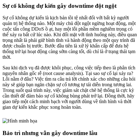
Sự cố không dự kiến gây downtime đột ngột
Sự cố không dự kiến là kịch bản tồi tệ nhất đối với bất kỳ người
quản trị hệ thống nào. Một máy chủ đột ngột ngừng hoạt động, một
cuộc tấn công DDoS ồ ạt, hay một lỗi phần mềm nghiêm trọng có
thể xảy ra bất cứ lúc nào. Khi đối mặt với tình huống này, điều quan
trọng nhất là phải giữ bình tĩnh và hành động theo một quy trình đã
được chuẩn bị trước. Bước đầu tiên là xử lý khẩn cấp để đưa hệ
thống trở lại hoạt động càng sớm càng tốt, dù chỉ là ở trạng thái tạm
thời.
Sau khi dịch vụ đã được khôi phục, công việc tiếp theo là phân tích
nguyên nhân gốc rễ (root cause analysis). Tại sao sự cố lại xảy ra?
Lỗi nằm ở đâu? Việc tìm ra câu trả lời chính xác cho những câu hỏi
này sẽ giúp bạn ngăn chặn sự cố tương tự tái diễn trong tương lai.
Trong suốt quá trình này, việc giám sát chặt chẽ hệ thống là cực kỳ
cần thiết để đảm bảo sự cố không bùng phát trở lại. Đồng thời, hãy
giao tiếp một cách minh bạch với người dùng về tình hình và thời
gian dự kiến khắc phục xong hoàn toàn.
Bảo trì nhưng vẫn gây downtime lâu