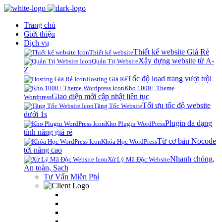
Trang chủ
Giới thiệu
Dịch vụ
Thiết kế website Giá Rẻ
Thiết kế website
Xây dựng website từ A-
Quản Trị Website
Z
Tốc độ load trang vượt trội
Hosting Giá Rẻ
Kho 1000+ Theme
Giao diện mới cập nhật liên tục
Wordpress
Tối ưu tốc độ website
Tăng Tốc Website
dưới 1s
Plugin đa dạng
Kho Plugin WordPress
tính năng giá rẻ
Từ cơ bản Nocode
Khóa Học WordPress
tới nâng cao
Nhanh chóng,
Xử Lý Mã Độc Website
An toàn, Sạch
Tư Vấn Miễn Phí