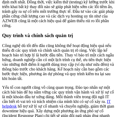
định mới nhất. Đồng thời, việc kiểm thử (testing) kỹ lưỡng trước khi
triển khai bất kỳ thay đổi nào sẽ giúp phát hiện sớm các lỗi tiềm ẩn,
tránh gây ra sự cố trên môi trường thực tế. Đầu tư vào các giải pháp
phần cứng chất lượng cao và các dịch vụ hosting uy tín như của
AZWEB cũng là một cách hiệu quả để giảm thiểu rủi ro lỗi phần
cứng.
Quy trình và chính sách quản trị
Công nghệ dù tốt đến đâu cũng không thể hoạt động hiệu quả nếu
thiếu đi các quy trình và chính sách quản trị rõ ràng. Việc lập kế
hoạch bảo trì hợp lý là bước đầu tiên. Thay vì bảo trì một cách ngẫu
hứng, doanh nghiệp cần có một lịch trình cụ thể, ưu tiên thực hiện
vào những thời điểm ít người dùng truy cập (ví dụ như nửa đêm) và
thông báo trước cho khách hàng. Kế hoạch này cần bao gồm các
bước thực hiện, phương án dự phòng và quy trình kiểm tra lại sau
khi hoàn tất.
Yếu tố con người cũng vô cùng quan trọng. Đào tạo nhân sự một
cách bài bản để họ nắm vững các quy trình vận hành và xử lý sự cố
là một khoản đầu tư xứng đáng. Mỗi thành viên trong đội ngũ IT
cần biết rõ vai trò và trách nhiệm của mình khi có sự cố xảy ra.
IT
helpdesk
hỗ trợ xử lý sự cố nhanh và chuyên nghiệp, giảm thời gian
downtime hiệu quả. Xây dựng một phương án ứng phó sự cố
(Incident Response Plan) chi tiết sẽ giúp đội ngũ phản ứng nhanh