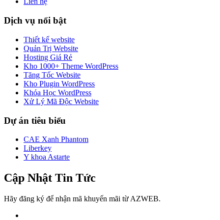
Liên hệ
Dịch vụ nổi bật
Thiết kế website
Quản Trị Website
Hosting Giá Rẻ
Kho 1000+ Theme WordPress
Tăng Tốc Website
Kho Plugin WordPress
Khóa Học WordPress
Xử Lý Mã Độc Website
Dự án tiêu biểu
CAE Xanh Phantom
Liberkey
Y khoa Astarte
Cập Nhật Tin Tức
Hãy đăng ký để nhận mã khuyến mãi từ AZWEB.