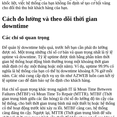
khốc liệt, việc hệ thống của bạn không ổn định sẽ tạo cơ hội vàng
cho đối thủ thu hút khách hàng của bạn.
Cách đo lường và theo dõi thời gian
downtime
Các chỉ số quan trọng
Để quản lý downtime hiệu quả, trước hết bạn cần phải đo lường
được nó. Một trong những chỉ số cơ bản và quan trọng nhất là tỷ lệ
uptime và downtime. Tỷ lệ uptime được tính bằng phần trăm thời
gian hệ thống hoạt động bình thường trong một khoảng thời gian
nhất định (ví dụ: một tháng hoặc một năm). Ví dụ, uptime 99.9% có
nghĩa là hệ thống của bạn có thể bị downtime khoảng 8.76 giờ mỗi
năm. Các nhà cung cấp dịch vụ uy tín như AZWEB luôn cam kết tỷ
lệ uptime cao để đảm bảo sự ổn định cho khách hàng.
Hai chỉ số quan trọng khác trong ngành IT là Mean Time Between
Failures (MTBF) và Mean Time To Repair (MTTR). MTBF (Thời
gian trung bình giữa các lần hỏng) là chỉ số đo lường độ tin cậy của
hệ thống, cho biết thời gian trung bình mà một thiết bị hoặc hệ thống
có thể hoạt động trước khi xảy ra lỗi. MTBF càng cao, hệ thống
càng đáng tin cậy. Ngược lại, MTTR (Thời gian trung bình để sửa