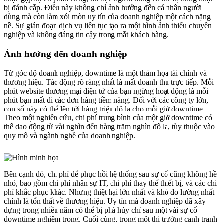
bị đánh cắp. Điều này không chỉ ảnh hưởng đến cá nhân người
dùng mà còn làm xói mòn uy tín của doanh nghiệp một cách nặng
nề. Sự gián đoạn dịch vụ liên tục tạo ra một hình ảnh thiếu chuyên
nghiệp và không đáng tin cậy trong mắt khách hàng.
Ảnh hưởng đến doanh nghiệp
Từ góc độ doanh nghiệp, downtime là một thảm họa tài chính và
thương hiệu. Tác động rõ ràng nhất là mất doanh thu trực tiếp. Mỗi
phút website thương mại điện tử của bạn ngừng hoạt động là mỗi
phút bạn mất đi các đơn hàng tiềm năng. Đối với các công ty lớn,
con số này có thể lên tới hàng triệu đô la cho mỗi giờ downtime.
Theo một nghiên cứu, chi phí trung bình của một giờ downtime có
thể dao động từ vài nghìn đến hàng trăm nghìn đô la, tùy thuộc vào
quy mô và ngành nghề của doanh nghiệp.
Bên cạnh đó, chi phí để phục hồi hệ thống sau sự cố cũng không hề
nhỏ, bao gồm chi phí nhân sự IT, chi phí thay thế thiết bị, và các chi
phí khắc phục khác. Nhưng thiệt hại lớn nhất và khó đo lường nhất
chính là tổn thất về thương hiệu. Uy tín mà doanh nghiệp đã xây
dựng trong nhiều năm có thể bị phá hủy chỉ sau một vài sự cố
downtime nghiêm trọng. Cuối cùng, trong một thị trường cạnh tranh