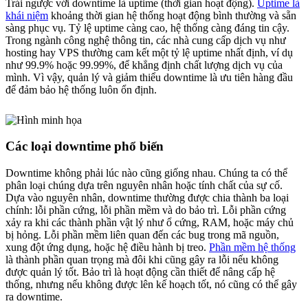
Trái ngược với downtime là uptime (thời gian hoạt động).
Uptime là
khái niệm
khoảng thời gian hệ thống hoạt động bình thường và sẵn
sàng phục vụ. Tỷ lệ uptime càng cao, hệ thống càng đáng tin cậy.
Trong ngành công nghệ thông tin, các nhà cung cấp dịch vụ như
hosting hay VPS thường cam kết một tỷ lệ uptime nhất định, ví dụ
như 99.9% hoặc 99.99%, để khẳng định chất lượng dịch vụ của
mình. Vì vậy, quản lý và giảm thiểu downtime là ưu tiên hàng đầu
để đảm bảo hệ thống luôn ổn định.
Các loại downtime phổ biến
Downtime không phải lúc nào cũng giống nhau. Chúng ta có thể
phân loại chúng dựa trên nguyên nhân hoặc tính chất của sự cố.
Dựa vào nguyên nhân, downtime thường được chia thành ba loại
chính: lỗi phần cứng, lỗi phần mềm và do bảo trì. Lỗi phần cứng
xảy ra khi các thành phần vật lý như ổ cứng, RAM, hoặc máy chủ
bị hỏng. Lỗi phần mềm liên quan đến các bug trong mã nguồn,
xung đột ứng dụng, hoặc hệ điều hành bị treo.
Phần mềm hệ thống
là thành phần quan trọng mà đôi khi cũng gây ra lỗi nếu không
được quản lý tốt. Bảo trì là hoạt động cần thiết để nâng cấp hệ
thống, nhưng nếu không được lên kế hoạch tốt, nó cũng có thể gây
ra downtime.