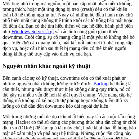
Một bug nhỏ trong mã nguồn, một bản cập nhật phần mềm không
tương thích, hoặc một ứng dụng bị treo (crash) đều có thể khiến
toàn bộ hệ thống ngưng trệ. Ngay cả những hệ điều hành máy chủ
phổ biến nhất cũng không thể tránh khỏi các lỗ hổng bảo mật hoặc
lỗi tiềm ẩn. Bạn có thể tìm hiểu thêm về các hệ điều hành phổ biến
như
Windows Server là gì
và các tính năng giúp giảm thiểu
downtime. Cuối cùng, sự cố mạng cũng là một yếu tố không thể bỏ
qua. Việc đứt cáp quang biển, mất kết nối internet từ nhà cung cấp
dịch vụ, hoặc cấu hình sai thiết bị mạng đều có thể khiến người
dùng không thể truy cập vào dịch vụ của bạn.
Nguyên nhân khác ngoài kỹ thuật
Bên cạnh các sự cố kỹ thuật, downtime còn có thể xuất phát từ
những nguyên nhân không lường trước được.
Backup
hệ thống là
cần thiết, nhưng nếu được thực hiện không đúng quy trình, nó có
thể gây ra nhiều vấn đề hơn là giải quyết chúng. Việc nâng cấp hệ
thống mà không có kế hoạch dự phòng hoặc không kiểm thử kỹ
lưỡng có thể dẫn đến downtime kéo dài ngoài dự kiến.
Một trong những mối đe dọa lớn nhất hiện nay là các cuộc tấn công
mạng. Hacker có thể sử dụng các phương thức như tấn công từ chối
dịch vụ (DDoS) để làm quá tải máy chủ, hoặc khai thác lỗ hổng bảo
mật để xâm nhập và phá hoại hệ thống. Những cuộc tấn công này
không chỉ gây downtime mà còn có thể dẫn đến mất mát dữ liệu