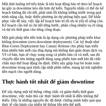
Một tình huống trớ trêu khác là khi hoạt động bảo trì theo kế hoạch
lại gây ra downtime kéo dài hơn dự kiến. Nguyên nhân có thể do kế
hoạch không đủ chi tiết, phát sinh lỗi không lường trước trong quá
trình nâng cấp, hoặc thiếu phương án dự phòng hiệu quả. Để khắc
phục vấn đề này, việc lập kế hoạch bảo trì tối ưu là yếu tố sống còn.
Kế hoạch cần mô tả chi tiết từng bước, phân công nhiệm vụ rõ ràng
và dự trù thời gian cho từng công đoạn.
Một giải pháp tiên tiến hơn là áp dụng các phương pháp triển khai
không downtime (zero-downtime deployment). Các kỹ thuật như
Blue-Green Deployment hay Canary Release cho phép bạn triển
khai phiên bản mới của ứng dụng mà không làm gián đoạn dịch vụ.
Về cơ bản, bạn sẽ chạy song song cả phiên bản cũ và mới, sau đó
chuyển dần lưu lượng người dùng sang phiên bản mới khi đã chắc
chắn mọi thứ hoạt động ổn định. Điều này giúp loại bỏ hoàn toàn
downtime trong quá trình cập nhật phần mềm, mang lại trải nghiệm
liền mạch cho người dùng.
Thực hành tốt nhất để giảm downtime
Để xây dựng một hệ thống vững chắc và giảm thiểu thời gian
downtime, việc tuân thủ các thực hành tốt nhất là điều không thể
thiếu. Đây là những nguyên tắc đã được chứng minh hiệu quả qua
thực tế vận hành của nhiều hệ thống lớn trên thế giới.