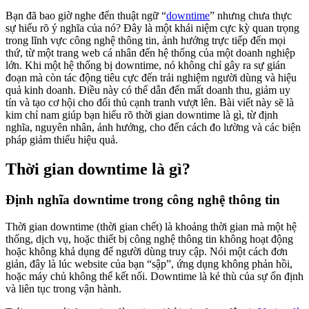
Bạn đã bao giờ nghe đến thuật ngữ “
downtime
” nhưng chưa thực
sự hiểu rõ ý nghĩa của nó? Đây là một khái niệm cực kỳ quan trọng
trong lĩnh vực công nghệ thông tin, ảnh hưởng trực tiếp đến mọi
thứ, từ một trang web cá nhân đến hệ thống của một doanh nghiệp
lớn. Khi một hệ thống bị downtime, nó không chỉ gây ra sự gián
đoạn mà còn tác động tiêu cực đến trải nghiệm người dùng và hiệu
quả kinh doanh. Điều này có thể dẫn đến mất doanh thu, giảm uy
tín và tạo cơ hội cho đối thủ cạnh tranh vượt lên. Bài viết này sẽ là
kim chỉ nam giúp bạn hiểu rõ thời gian downtime là gì, từ định
nghĩa, nguyên nhân, ảnh hưởng, cho đến cách đo lường và các biện
pháp giảm thiểu hiệu quả.
Thời gian downtime là gì?
Định nghĩa downtime trong công nghệ thông tin
Thời gian downtime (thời gian chết) là khoảng thời gian mà một hệ
thống, dịch vụ, hoặc thiết bị công nghệ thông tin không hoạt động
hoặc không khả dụng để người dùng truy cập. Nói một cách đơn
giản, đây là lúc website của bạn “sập”, ứng dụng không phản hồi,
hoặc máy chủ không thể kết nối. Downtime là kẻ thù của sự ổn định
và liên tục trong vận hành.