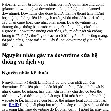
Ngoài ra, chúng ta còn có thể phân biệt giữa downtime chủ động
(planned downtime) và downtime không chủ động (unplanned
downtime). Downtime chủ động là thời gian hệ thống tạm ngưng
hoạt động đã được lên kế hoạch trước, ví dụ như để bảo trì, nâng
cấp phần cứng hoặc cập nhật phần mềm. Loại downtime này
thường được thông báo trước cho người dùng để họ chuẩn bị.
Ngược lại, downtime không chủ động xảy ra đột ngột và không
lường trước được, thường do các sự cố bất ngờ như tấn công mạng,
lỗi phần cứng, hoặc thiên tai. Đây là loại downtime gây ra nhiều
thiệt hại nhất.
Nguyên nhân gây ra downtime của hệ
thống và dịch vụ
Nguyên nhân kỹ thuật
Nguyên nhân kỹ thuật là nhóm lý do phổ biến nhất dẫn đến
downtime. Đầu tiên phải kể đến lỗi phần cứng. Các thiết bị vật lý
như ổ cứng, bộ nguồn, hay thậm chí cả máy chủ đều có tuổi thọ
nhất định và có thể hỏng hóc bất ngờ. Khi một ổ cứng chứa dữ liệu
website bị lỗi, trang web của bạn có thể ngừng hoạt động ngay lập
tức.
RAID
là một giải pháp lưu trữ giúp nâng cao hiệu suất và độ tin
cậy, giảm khả năng downtime do lỗi phần cứng. Tương tự, máy chủ