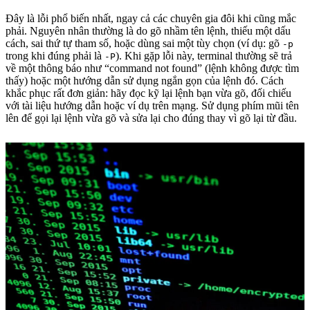
Đây là lỗi phổ biến nhất, ngay cả các chuyên gia đôi khi cũng mắc
phải. Nguyên nhân thường là do gõ nhầm tên lệnh, thiếu một dấu
cách, sai thứ tự tham số, hoặc dùng sai một tùy chọn (ví dụ: gõ
-p
trong khi đúng phải là
). Khi gặp lỗi này, terminal thường sẽ trả
-P
về một thông báo như “command not found” (lệnh không được tìm
thấy) hoặc một hướng dẫn sử dụng ngắn gọn của lệnh đó. Cách
khắc phục rất đơn giản: hãy đọc kỹ lại lệnh bạn vừa gõ, đối chiếu
với tài liệu hướng dẫn hoặc ví dụ trên mạng. Sử dụng phím mũi tên
lên để gọi lại lệnh vừa gõ và sửa lại cho đúng thay vì gõ lại từ đầu.