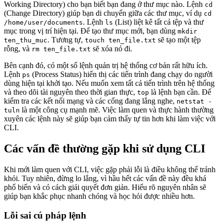
Working Directory) cho bạn biết bạn đang ở thư mục nào. Lệnh
cd
(Change Directory) giúp bạn di chuyển giữa các thư mục, ví dụ
cd
. Lệnh
(List) liệt kê tất cả tệp và thư
/home/user/documents
ls
mục trong vị trí hiện tại. Để tạo thư mục mới, bạn dùng
mkdir
. Tương tự,
sẽ tạo một tệp
ten_thu_muc
touch ten_file.txt
rỗng, và
sẽ xóa nó đi.
rm ten_file.txt
Bên cạnh đó, có một số lệnh quản trị hệ thống cơ bản rất hữu ích.
Lệnh
(Process Status) hiển thị các tiến trình đang chạy do người
ps
dùng hiện tại khởi tạo. Nếu muốn xem tất cả tiến trình trên hệ thống
và theo dõi tài nguyên theo thời gian thực,
là lệnh bạn cần. Để
top
kiểm tra các kết nối mạng và các cổng đang lắng nghe,
netstat -
là một công cụ mạnh mẽ. Việc làm quen và thực hành thường
tuln
xuyên các lệnh này sẽ giúp bạn cảm thấy tự tin hơn khi làm việc với
CLI.
Các vấn đề thường gặp khi sử dụng CLI
Khi mới làm quen với CLI, việc gặp phải lỗi là điều không thể tránh
khỏi. Tuy nhiên, đừng lo lắng, vì hầu hết các vấn đề này đều khá
phổ biến và có cách giải quyết đơn giản. Hiểu rõ nguyên nhân sẽ
giúp bạn khắc phục nhanh chóng và học hỏi được nhiều hơn.
Lỗi sai cú pháp lệnh