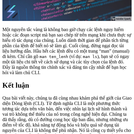
Một nguyên tắc vàng là không bao giờ chạy các lệnh nguy hiểm
hoặc các đoạn script mà bạn sao chép từ trên mạng khi chưa thực sự
hiểu rõ tác dụng của chúng. Luôn dành thời gian để phân tích từng
phần của lệnh để biết nó sẽ làm gì. Cuối cùng, đừng ngại đọc tài
liệu hướng dẫn. Hầu hết các lệnh đều có một trang “man” (manual)
đi kèm. Chỉ cần gõ
(ví dụ:
), bạn sẽ có ngay
man ten_lenh
man ls
một tài liệu chi tiết về cách sử dụng và các tùy chọn của lệnh đó.
Đây là nguồn thông tin chính xác và đáng tin cậy nhất để bạn học
hỏi và làm chủ CLI.
Kết luận
Qua bài viết này, chúng ta đã cùng nhau khám phá thế giới của Giao
diện Dòng lệnh (CLI). Từ định nghĩa CLI là một phương thức
tương tác dựa trên văn bản, đến việc nhìn lại lịch sử hình thành và
vai trò không thể thiếu của nó trong công nghệ hiện đại. Chúng ta
đã thấy rằng, dù có đường cong học tập ban đầu, nhưng những ưu
điểm về tốc độ, khả năng tự động hóa và hiệu quả sử dụng tài
nguyên của CLI là không thể phủ nhận. Nó là công cụ thiết yếu cho