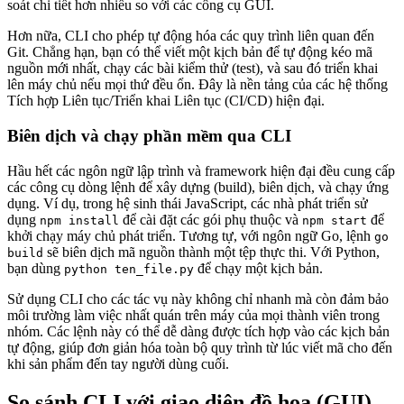
soát chi tiết hơn nhiều so với các công cụ GUI.
Hơn nữa, CLI cho phép tự động hóa các quy trình liên quan đến
Git. Chẳng hạn, bạn có thể viết một kịch bản để tự động kéo mã
nguồn mới nhất, chạy các bài kiểm thử (test), và sau đó triển khai
lên máy chủ nếu mọi thứ đều ổn. Đây là nền tảng của các hệ thống
Tích hợp Liên tục/Triển khai Liên tục (CI/CD) hiện đại.
Biên dịch và chạy phần mềm qua CLI
Hầu hết các ngôn ngữ lập trình và framework hiện đại đều cung cấp
các công cụ dòng lệnh để xây dựng (build), biên dịch, và chạy ứng
dụng. Ví dụ, trong hệ sinh thái JavaScript, các nhà phát triển sử
dụng
để cài đặt các gói phụ thuộc và
để
npm install
npm start
khởi chạy máy chủ phát triển. Tương tự, với ngôn ngữ Go, lệnh
go
sẽ biên dịch mã nguồn thành một tệp thực thi. Với Python,
build
bạn dùng
để chạy một kịch bản.
python ten_file.py
Sử dụng CLI cho các tác vụ này không chỉ nhanh mà còn đảm bảo
môi trường làm việc nhất quán trên máy của mọi thành viên trong
nhóm. Các lệnh này có thể dễ dàng được tích hợp vào các kịch bản
tự động, giúp đơn giản hóa toàn bộ quy trình từ lúc viết mã cho đến
khi sản phẩm đến tay người dùng cuối.
So sánh CLI với giao diện đồ họa (GUI)