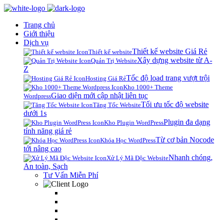
Trang chủ
Giới thiệu
Dịch vụ
Thiết kế website Giá Rẻ
Thiết kế website
Xây dựng website từ A-
Quản Trị Website
Z
Tốc độ load trang vượt trội
Hosting Giá Rẻ
Kho 1000+ Theme
Giao diện mới cập nhật liên tục
Wordpress
Tối ưu tốc độ website
Tăng Tốc Website
dưới 1s
Plugin đa dạng
Kho Plugin WordPress
tính năng giá rẻ
Từ cơ bản Nocode
Khóa Học WordPress
tới nâng cao
Nhanh chóng,
Xử Lý Mã Độc Website
An toàn, Sạch
Tư Vấn Miễn Phí