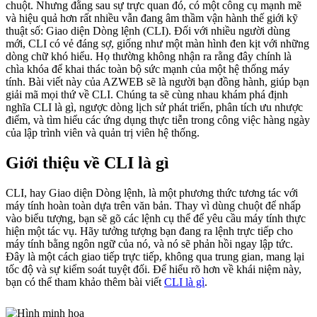
chuột. Nhưng đằng sau sự trực quan đó, có một công cụ mạnh mẽ
và hiệu quả hơn rất nhiều vẫn đang âm thầm vận hành thế giới kỹ
thuật số: Giao diện Dòng lệnh (CLI). Đối với nhiều người dùng
mới, CLI có vẻ đáng sợ, giống như một màn hình đen kịt với những
dòng chữ khó hiểu. Họ thường không nhận ra rằng đây chính là
chìa khóa để khai thác toàn bộ sức mạnh của một hệ thống máy
tính. Bài viết này của AZWEB sẽ là người bạn đồng hành, giúp bạn
giải mã mọi thứ về CLI. Chúng ta sẽ cùng nhau khám phá định
nghĩa CLI là gì, ngược dòng lịch sử phát triển, phân tích ưu nhược
điểm, và tìm hiểu các ứng dụng thực tiễn trong công việc hàng ngày
của lập trình viên và quản trị viên hệ thống.
Giới thiệu về CLI là gì
CLI, hay Giao diện Dòng lệnh, là một phương thức tương tác với
máy tính hoàn toàn dựa trên văn bản. Thay vì dùng chuột để nhấp
vào biểu tượng, bạn sẽ gõ các lệnh cụ thể để yêu cầu máy tính thực
hiện một tác vụ. Hãy tưởng tượng bạn đang ra lệnh trực tiếp cho
máy tính bằng ngôn ngữ của nó, và nó sẽ phản hồi ngay lập tức.
Đây là một cách giao tiếp trực tiếp, không qua trung gian, mang lại
tốc độ và sự kiểm soát tuyệt đối. Để hiểu rõ hơn về khái niệm này,
bạn có thể tham khảo thêm bài viết
CLI là gì
.