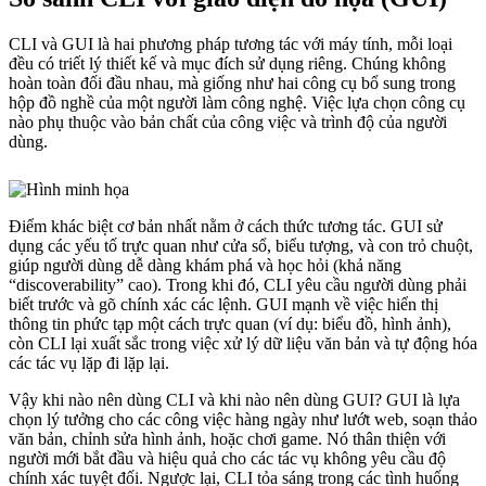
CLI và GUI là hai phương pháp tương tác với máy tính, mỗi loại
đều có triết lý thiết kế và mục đích sử dụng riêng. Chúng không
hoàn toàn đối đầu nhau, mà giống như hai công cụ bổ sung trong
hộp đồ nghề của một người làm công nghệ. Việc lựa chọn công cụ
nào phụ thuộc vào bản chất của công việc và trình độ của người
dùng.
Điểm khác biệt cơ bản nhất nằm ở cách thức tương tác. GUI sử
dụng các yếu tố trực quan như cửa sổ, biểu tượng, và con trỏ chuột,
giúp người dùng dễ dàng khám phá và học hỏi (khả năng
“discoverability” cao). Trong khi đó, CLI yêu cầu người dùng phải
biết trước và gõ chính xác các lệnh. GUI mạnh về việc hiển thị
thông tin phức tạp một cách trực quan (ví dụ: biểu đồ, hình ảnh),
còn CLI lại xuất sắc trong việc xử lý dữ liệu văn bản và tự động hóa
các tác vụ lặp đi lặp lại.
Vậy khi nào nên dùng CLI và khi nào nên dùng GUI? GUI là lựa
chọn lý tưởng cho các công việc hàng ngày như lướt web, soạn thảo
văn bản, chỉnh sửa hình ảnh, hoặc chơi game. Nó thân thiện với
người mới bắt đầu và hiệu quả cho các tác vụ không yêu cầu độ
chính xác tuyệt đối. Ngược lại, CLI tỏa sáng trong các tình huống