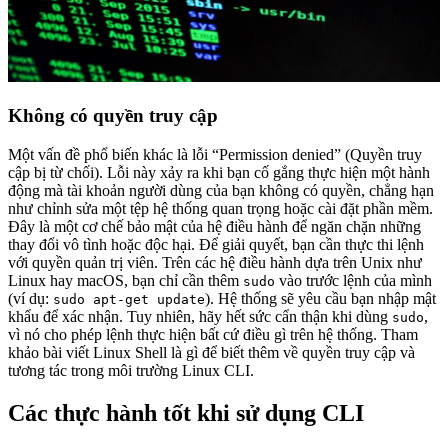
Không có quyền truy cập
Một vấn đề phổ biến khác là lỗi “Permission denied” (Quyền truy
cập bị từ chối). Lỗi này xảy ra khi bạn cố gắng thực hiện một hành
động mà tài khoản người dùng của bạn không có quyền, chẳng hạn
như chỉnh sửa một tệp hệ thống quan trọng hoặc cài đặt phần mềm.
Đây là một cơ chế bảo mật của hệ điều hành để ngăn chặn những
thay đổi vô tình hoặc độc hại. Để giải quyết, bạn cần thực thi lệnh
với quyền quản trị viên. Trên các hệ điều hành dựa trên Unix như
Linux hay macOS, bạn chỉ cần thêm
vào trước lệnh của mình
sudo
(ví dụ:
). Hệ thống sẽ yêu cầu bạn nhập mật
sudo apt-get update
khẩu để xác nhận. Tuy nhiên, hãy hết sức cẩn thận khi dùng
,
sudo
vì nó cho phép lệnh thực hiện bất cứ điều gì trên hệ thống. Tham
khảo bài viết Linux Shell là gì để biết thêm về quyền truy cập và
tương tác trong môi trường Linux CLI.
Các thực hành tốt khi sử dụng CLI