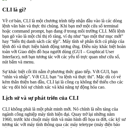
CLI là gì?
Về cơ bản, CLI là một chương trình tiếp nhận đầu vào là các dòng
lệnh văn bản và thực thi chúng. Khi bạn mở một cửa sổ terminal
hoặc command prompt, bạn đang ở trong môi trường CLI. Mỗi lệnh
bạn gõ vào là một chỉ thị rõ ràng, ví dụ như “tạo một thư mục mới”
hay “hiển thị danh sách các tệp”. Máy tính sẽ phân tích cú pháp của
lệnh đó và thực hiện hành động tương ứng. Điều này khác biệt hoàn
toàn với Giao diện đồ họa người dùng (GUI – Graphical User
Interface), nơi bạn tương tác với các yếu tố trực quan như cửa sổ,
nút bấm và menu.
Sự khác biệt cốt lõi nằm ở phương thức giao tiếp. Với GUI, bạn
“nhìn và nhấp”. Với CLI, bạn “ra lệnh và thực thi”. Mặc dù có vẻ
kém thân thiện ban đầu, CLI lại là công cụ không thể thiếu cho các
tác vụ đòi hỏi sự chính xác và khả năng tự động hóa cao.
Lịch sử và sự phát triển của CLI
CLI không phải là một phát minh mới. Nó chính là nền tảng của
ngành công nghiệp máy tính hiện đại. Quay trở lại những năm
1960, trước khi chuột máy tính và màn hình đồ họa ra đời, các kỹ sư
tương tác với máy tính thông qua các máy teletype (máy điện báo