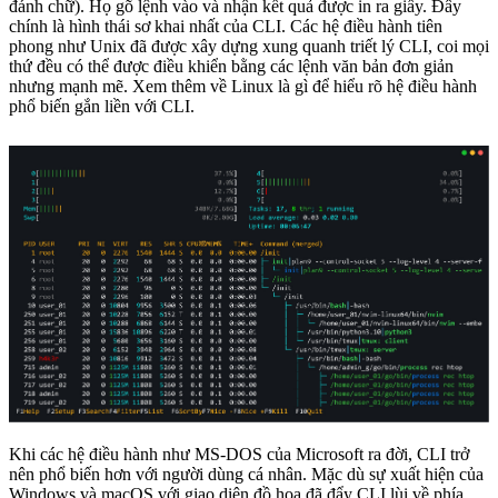
đánh chữ). Họ gõ lệnh vào và nhận kết quả được in ra giấy. Đây
chính là hình thái sơ khai nhất của CLI. Các hệ điều hành tiên
phong như Unix đã được xây dựng xung quanh triết lý CLI, coi mọi
thứ đều có thể được điều khiển bằng các lệnh văn bản đơn giản
nhưng mạnh mẽ. Xem thêm về Linux là gì để hiểu rõ hệ điều hành
phổ biến gắn liền với CLI.
Khi các hệ điều hành như MS-DOS của Microsoft ra đời, CLI trở
nên phổ biến hơn với người dùng cá nhân. Mặc dù sự xuất hiện của
Windows và macOS với giao diện đồ họa đã đẩy CLI lùi về phía