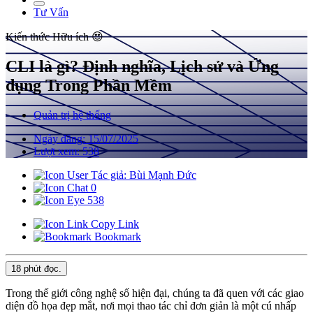
Tư Vấn
Kiến thức
Hữu ích 😍
CLI là gì? Định nghĩa, Lịch sử và Ứng
dụng Trong Phần Mềm
Quản trị hệ thống
Ngày đăng: 15/07/2025
Lượt xem: 538
Tác giả: Bùi Mạnh Đức
0
538
Copy Link
Bookmark
18 phút
đọc.
Trong thế giới công nghệ số hiện đại, chúng ta đã quen với các giao
diện đồ họa đẹp mắt, nơi mọi thao tác chỉ đơn giản là một cú nhấp