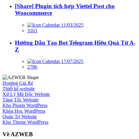
[Share] Plugin tích hợp Viettel Post cho
Woocommerce
11/03/2025
3163
Hướng Dẫn Tạo Bot Telegram Hiệu Quả Từ A-
Z
17/07/2025
2786
Hosting Giá Rẻ
Thiết kế website
Xử Lý Mã Độc Website
Tăng Tốc Website
Kho Plugin WordPress
Khóa Học WordPress
Quản Trị Website
Kho Theme WordPress
Về AZWEB