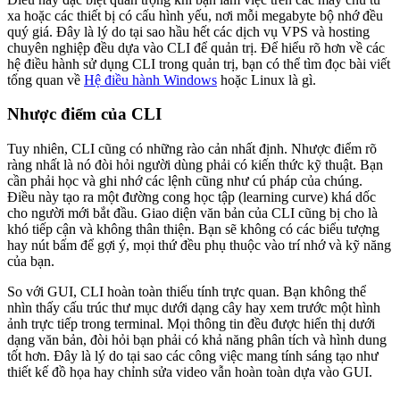
xa hoặc các thiết bị có cấu hình yếu, nơi mỗi megabyte bộ nhớ đều
quý giá. Đây là lý do tại sao hầu hết các dịch vụ VPS và hosting
chuyên nghiệp đều dựa vào CLI để quản trị. Để hiểu rõ hơn về các
hệ điều hành sử dụng CLI trong quản trị, bạn có thể tìm đọc bài viết
tổng quan về
Hệ điều hành Windows
hoặc Linux là gì.
Nhược điểm của CLI
Tuy nhiên, CLI cũng có những rào cản nhất định. Nhược điểm rõ
ràng nhất là nó đòi hỏi người dùng phải có kiến thức kỹ thuật. Bạn
cần phải học và ghi nhớ các lệnh cũng như cú pháp của chúng.
Điều này tạo ra một đường cong học tập (learning curve) khá dốc
cho người mới bắt đầu. Giao diện văn bản của CLI cũng bị cho là
khó tiếp cận và không thân thiện. Bạn sẽ không có các biểu tượng
hay nút bấm để gợi ý, mọi thứ đều phụ thuộc vào trí nhớ và kỹ năng
của bạn.
So với GUI, CLI hoàn toàn thiếu tính trực quan. Bạn không thể
nhìn thấy cấu trúc thư mục dưới dạng cây hay xem trước một hình
ảnh trực tiếp trong terminal. Mọi thông tin đều được hiển thị dưới
dạng văn bản, đòi hỏi bạn phải có khả năng phân tích và hình dung
tốt hơn. Đây là lý do tại sao các công việc mang tính sáng tạo như
thiết kế đồ họa hay chỉnh sửa video vẫn hoàn toàn dựa vào GUI.