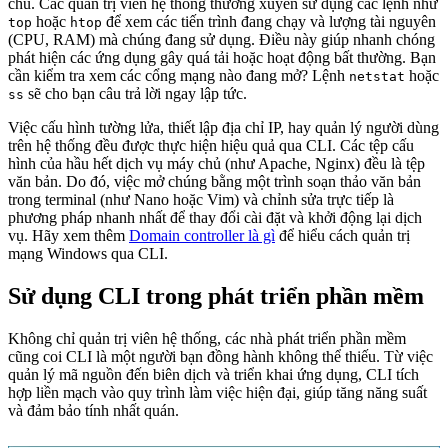
chủ. Các quản trị viên hệ thống thường xuyên sử dụng các lệnh như
hoặc
để xem các tiến trình đang chạy và lượng tài nguyên
top
htop
(CPU, RAM) mà chúng đang sử dụng. Điều này giúp nhanh chóng
phát hiện các ứng dụng gây quá tải hoặc hoạt động bất thường. Bạn
cần kiểm tra xem các cổng mạng nào đang mở? Lệnh
hoặc
netstat
sẽ cho bạn câu trả lời ngay lập tức.
ss
Việc cấu hình tường lửa, thiết lập địa chỉ IP, hay quản lý người dùng
trên hệ thống đều được thực hiện hiệu quả qua CLI. Các tệp cấu
hình của hầu hết dịch vụ máy chủ (như Apache, Nginx) đều là tệp
văn bản. Do đó, việc mở chúng bằng một trình soạn thảo văn bản
trong terminal (như Nano hoặc Vim) và chỉnh sửa trực tiếp là
phương pháp nhanh nhất để thay đổi cài đặt và khởi động lại dịch
vụ. Hãy xem thêm
Domain controller là gì
để hiểu cách quản trị
mạng Windows qua CLI.
Sử dụng CLI trong phát triển phần mềm
Không chỉ quản trị viên hệ thống, các nhà phát triển phần mềm
cũng coi CLI là một người bạn đồng hành không thể thiếu. Từ việc
quản lý mã nguồn đến biên dịch và triển khai ứng dụng, CLI tích
hợp liền mạch vào quy trình làm việc hiện đại, giúp tăng năng suất
và đảm bảo tính nhất quán.