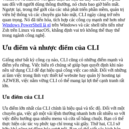
sau đối với người dùng thông thường, nó chưa bao giờ biến mất.
Ngược lại, trong thế giới của các nhà phát triển phần mềm, quản trị
viên hệ thống và các chuyên gia bảo mật, CLI ngày càng trở nên
quan trọng. Nó đã tiến hóa, tích hợp các công cụ mạnh mẽ hơn như
Windows PowerShell là gì
trên Windows và các shell tiên tiến như
Zsh trên Linux và macOS, khẳng định vai trò không thể thay thế
trong ngành công nghệ.
Ưu điểm và nhược điểm của CLI
Giống như bất kỳ công cụ nào, CLI cũng có những điểm mạnh và
điểm yếu riêng. Việc hiểu rõ chúng sẽ giúp bạn quyết định khi nào
nên sử dụng CLI để đạt hiệu quả công việc cao nhất. Đối với những
ai làm việc trong lĩnh vực thiết kế website hay quản lý hosting tại
AZWEB, việc nắm vững CLI có thể mang lại lợi thế cạnh tranh rất
lớn.
Ưu điểm của CLI
Ưu điểm lớn nhất của CLI chính là hiệu quả và tốc độ. Đối với một
chuyên gia, việc gõ một vài lệnh thường nhanh hơn rất nhiều so với
việc điều hướng qua nhiều menu và cửa sổ bằng chuột. Bạn có thể
thực hiện các tác vụ phức tạp chỉ trong vài giây. Thứ hai, CLI sở
hữu khả năng tự động hóa vượt trội. Bạn có thể viết các kịch bản