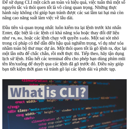
Để sử dụng CLI một cách an toàn và hiệu quả, việc tuân thủ một số
nguyên tắc và thói quen tốt là vô cùng quan trọng. Những thực
hành này không chỉ giúp bạn tránh được các sai lầm tai hại mà còn
nâng cao năng suất làm việc về lâu dài.
Đầu tiên và quan trọng nhất: luôn kiểm tra lại lệnh trước khi nhấn
Enter, đặc biệt là các lệnh có khả năng xóa hoặc thay đổi dữ liệu
như
,
, hoặc các lệnh chạy với quyền
. Một sai sót nhỏ
rm
mv
sudo
trong cú pháp có thể dẫn đến hậu quả nghiêm trọng, ví dụ như xóa
nhầm toàn bộ thư mục dự án. Một thói quen tốt là gõ lệnh ra, đọc lại
một lần nữa để chắc chắn, rồi mới thực thi. Tiếp theo, hãy tận dụng
lịch sử lệnh. Hầu hết các terminal đều cho phép bạn dùng phím mũi
tên lên/xuống để duyệt qua các lệnh đã gõ trước đó. Điều này giúp
bạn tiết kiệm thời gian và tránh gõ lại các lệnh dài và phức tạp.