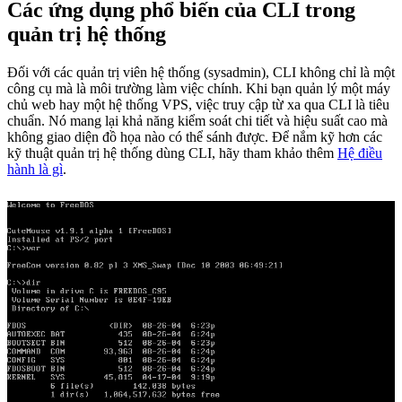
Các ứng dụng phổ biến của CLI trong
quản trị hệ thống
Đối với các quản trị viên hệ thống (sysadmin), CLI không chỉ là một
công cụ mà là môi trường làm việc chính. Khi bạn quản lý một máy
chủ web hay một hệ thống VPS, việc truy cập từ xa qua CLI là tiêu
chuẩn. Nó mang lại khả năng kiểm soát chi tiết và hiệu suất cao mà
không giao diện đồ họa nào có thể sánh được. Để nắm kỹ hơn các
kỹ thuật quản trị hệ thống dùng CLI, hãy tham khảo thêm
Hệ điều
hành là gì
.