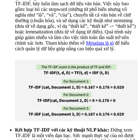
TF-IDF, hãy luôn làm sạch dữ liệu văn bản. Việc này bao
gồm: loại bỏ các stopword (những từ phổ biến nhưng vô
nghĩa như “là”, “và”, “của”), chuyển tất cả văn bản về chữ
thường (chuẩn hóa), và sử dụng các kỹ thuật như stemming
(đưa từ về dạng gốc, ví dụ “thiết kế”, “thiết kế” -> “thiết kế”)
hoặc lemmatization (đưa từ về dạng từ điển). Quá trình này
giúp giảm nhiễu và làm cho việc tính toán tần suất trở nên
chính xác hơn. Tham khảo thêm về
Metadata là gì
để hiểu
cách quản lý dữ liệu giúp nâng cao hiệu quả xử lý.
Kết hợp TF-IDF với các kỹ thuật NLP khác:
Đừng xem
TF-IDF là một viên đạn bạc. Sức mạnh thực sự của nó được