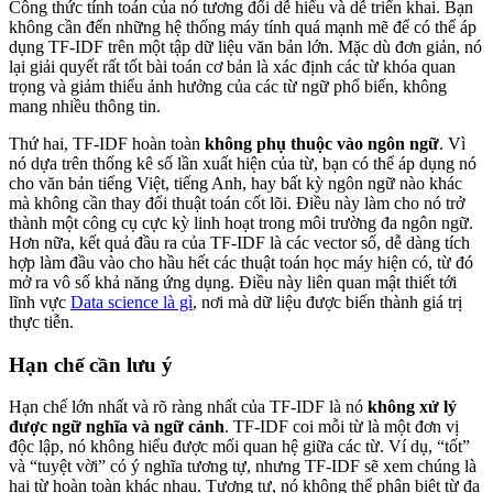
Công thức tính toán của nó tương đối dễ hiểu và dễ triển khai. Bạn
không cần đến những hệ thống máy tính quá mạnh mẽ để có thể áp
dụng TF-IDF trên một tập dữ liệu văn bản lớn. Mặc dù đơn giản, nó
lại giải quyết rất tốt bài toán cơ bản là xác định các từ khóa quan
trọng và giảm thiểu ảnh hưởng của các từ ngữ phổ biến, không
mang nhiều thông tin.
Thứ hai, TF-IDF hoàn toàn
không phụ thuộc vào ngôn ngữ
. Vì
nó dựa trên thống kê số lần xuất hiện của từ, bạn có thể áp dụng nó
cho văn bản tiếng Việt, tiếng Anh, hay bất kỳ ngôn ngữ nào khác
mà không cần thay đổi thuật toán cốt lõi. Điều này làm cho nó trở
thành một công cụ cực kỳ linh hoạt trong môi trường đa ngôn ngữ.
Hơn nữa, kết quả đầu ra của TF-IDF là các vector số, dễ dàng tích
hợp làm đầu vào cho hầu hết các thuật toán học máy hiện có, từ đó
mở ra vô số khả năng ứng dụng. Điều này liên quan mật thiết tới
lĩnh vực
Data science là gì
, nơi mà dữ liệu được biến thành giá trị
thực tiễn.
Hạn chế cần lưu ý
Hạn chế lớn nhất và rõ ràng nhất của TF-IDF là nó
không xử lý
được ngữ nghĩa và ngữ cảnh
. TF-IDF coi mỗi từ là một đơn vị
độc lập, nó không hiểu được mối quan hệ giữa các từ. Ví dụ, “tốt”
và “tuyệt vời” có ý nghĩa tương tự, nhưng TF-IDF sẽ xem chúng là
hai từ hoàn toàn khác nhau. Tương tự, nó không thể phân biệt từ đa