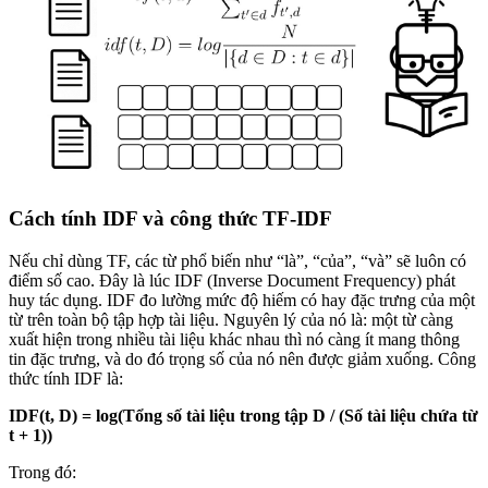
Cách tính IDF và công thức TF-IDF
Nếu chỉ dùng TF, các từ phổ biến như “là”, “của”, “và” sẽ luôn có
điểm số cao. Đây là lúc IDF (Inverse Document Frequency) phát
huy tác dụng. IDF đo lường mức độ hiếm có hay đặc trưng của một
từ trên toàn bộ tập hợp tài liệu. Nguyên lý của nó là: một từ càng
xuất hiện trong nhiều tài liệu khác nhau thì nó càng ít mang thông
tin đặc trưng, và do đó trọng số của nó nên được giảm xuống. Công
thức tính IDF là:
IDF(t, D) = log(Tổng số tài liệu trong tập D / (Số tài liệu chứa từ
t + 1))
Trong đó: