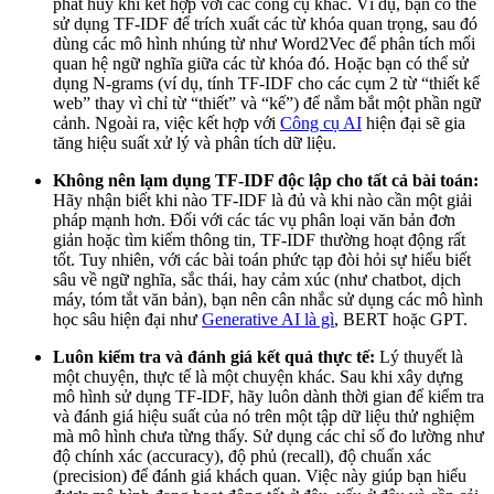
phát huy khi kết hợp với các công cụ khác. Ví dụ, bạn có thể
sử dụng TF-IDF để trích xuất các từ khóa quan trọng, sau đó
dùng các mô hình nhúng từ như Word2Vec để phân tích mối
quan hệ ngữ nghĩa giữa các từ khóa đó. Hoặc bạn có thể sử
dụng N-grams (ví dụ, tính TF-IDF cho các cụm 2 từ “thiết kế
web” thay vì chỉ từ “thiết” và “kế”) để nắm bắt một phần ngữ
cảnh. Ngoài ra, việc kết hợp với
Công cụ AI
hiện đại sẽ gia
tăng hiệu suất xử lý và phân tích dữ liệu.
Không nên lạm dụng TF-IDF độc lập cho tất cả bài toán:
Hãy nhận biết khi nào TF-IDF là đủ và khi nào cần một giải
pháp mạnh hơn. Đối với các tác vụ phân loại văn bản đơn
giản hoặc tìm kiếm thông tin, TF-IDF thường hoạt động rất
tốt. Tuy nhiên, với các bài toán phức tạp đòi hỏi sự hiểu biết
sâu về ngữ nghĩa, sắc thái, hay cảm xúc (như chatbot, dịch
máy, tóm tắt văn bản), bạn nên cân nhắc sử dụng các mô hình
học sâu hiện đại như
Generative AI là gì
, BERT hoặc GPT.
Luôn kiểm tra và đánh giá kết quả thực tế:
Lý thuyết là
một chuyện, thực tế là một chuyện khác. Sau khi xây dựng
mô hình sử dụng TF-IDF, hãy luôn dành thời gian để kiểm tra
và đánh giá hiệu suất của nó trên một tập dữ liệu thử nghiệm
mà mô hình chưa từng thấy. Sử dụng các chỉ số đo lường như
độ chính xác (accuracy), độ phủ (recall), độ chuẩn xác
(precision) để đánh giá khách quan. Việc này giúp bạn hiểu