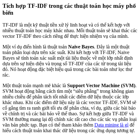
Tích hợp TF-IDF trong các thuật toán học máy phổ
biến
TF-IDF là một kỹ thuật tiền xử lý linh hoạt và có thể kết hợp với
nhiều thuật toán học máy khác nhau. Mỗi thuật toán sẽ khai thác các
vector TF-IDF theo cách riêng để thực hiện nhiệm vụ của mình.
Một ví dụ điển hình là thuật toán
Naive Bayes
. Đây là một thuật
toán phân loại dựa trên xác suất. Khi kết hợp với TF-IDF, Naive
Bayes sẽ tính toán xác suất một tài liệu thuộc về một lớp nhất định
dựa trên sự hiện diện và trọng số TF-IDF của các từ trong tài liệu
đó. Nó hoạt động đặc biệt hiệu quả trong các bài toán như lọc thư
rác.
Một thuật toán mạnh mẽ khác là
Support Vector Machine (SVM)
.
SVM hoạt động bằng cách tìm một “siêu phẳng” trong không gian
nhiều chiều để phân tách tốt nhất các điểm dữ liệu thuộc các lớp
khác nhau. Khi các điểm dữ liệu này là các vector TF-IDF, SVM sẽ
cố gắng tìm ra ranh giới tối ưu để phân chia, ví dụ, giữa các bài báo
về chính trị và các bài báo về thể thao. Sự kết hợp giữa TF-IDF và
SVM thường mang lại độ chính xác rất cao cho các tác vụ phân loại
văn bản phức tạp. Bạn có thể tham khảo thêm
Data mining là gì
để
hiểu cách thuật toán khai thác dữ liệu trong các ứng dụng tương tự.