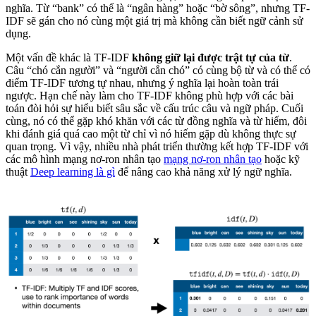
nghĩa. Từ “bank” có thể là “ngân hàng” hoặc “bờ sông”, nhưng TF-
IDF sẽ gán cho nó cùng một giá trị mà không cần biết ngữ cảnh sử
dụng.
Một vấn đề khác là TF-IDF
không giữ lại được trật tự của từ
.
Câu “chó cắn người” và “người cắn chó” có cùng bộ từ và có thể có
điểm TF-IDF tương tự nhau, nhưng ý nghĩa lại hoàn toàn trái
ngược. Hạn chế này làm cho TF-IDF không phù hợp với các bài
toán đòi hỏi sự hiểu biết sâu sắc về cấu trúc câu và ngữ pháp. Cuối
cùng, nó có thể gặp khó khăn với các từ đồng nghĩa và từ hiếm, đôi
khi đánh giá quá cao một từ chỉ vì nó hiếm gặp dù không thực sự
quan trọng. Vì vậy, nhiều nhà phát triển thường kết hợp TF-IDF với
các mô hình mạng nơ-ron nhân tạo
mạng nơ-ron nhân tạo
hoặc kỹ
thuật
Deep learning là gì
để nâng cao khả năng xử lý ngữ nghĩa.