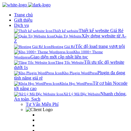
Trang chủ
Giới thiệu
Dịch vụ
Thiết kế website Giá Rẻ
Thiết kế website
Xây dựng website từ A-
Quản Trị Website
Z
Tốc độ load trang vượt trội
Hosting Giá Rẻ
Kho 1000+ Theme
Giao diện mới cập nhật liên tục
Wordpress
Tối ưu tốc độ website
Tăng Tốc Website
dưới 1s
Plugin đa dạng
Kho Plugin WordPress
tính năng giá rẻ
Từ cơ bản Nocode
Khóa Học WordPress
tới nâng cao
Nhanh chóng,
Xử Lý Mã Độc Website
An toàn, Sạch
Tư Vấn Miễn Phí