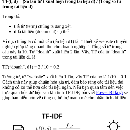
TF(t, d) = (Số lần từ t xuất hiện trong tài liệu d) / (Tổng số từ
trong tài liệu d)
Trong đó:
t
là từ (term) chúng ta đang xét.
d
là tài liệu (document) cụ thể.
Ví dụ, chúng ta có một câu (tài liệu d1) là: “Thiết kế website chuyên
nghiệp giúp tăng doanh thu cho doanh nghiệp”. Tổng số từ trong
câu này là 10. Từ “doanh” xuất hiện 2 lần. Vậy, TF của từ “doanh”
trong tài liệu d1 là:
TF(“doanh”, d1) = 2 / 10 = 0.2
Tương tự, từ “website” xuất hiện 1 lần, vậy TF của nó là 1/10 = 0.1.
Cách tính này giúp chuẩn hóa giá trị, đảm bảo rằng các tài liệu dài
không có lợi thế hơn các tài liệu ngắn. Nếu bạn quan tâm đến việc
trực quan hóa dữ liệu sau khi tính TF-IDF, bài viết
Power BI là gì
sẽ
giúp bạn hiểu hơn về công cụ hỗ trợ mạnh mẽ cho phân tích dữ liệu.