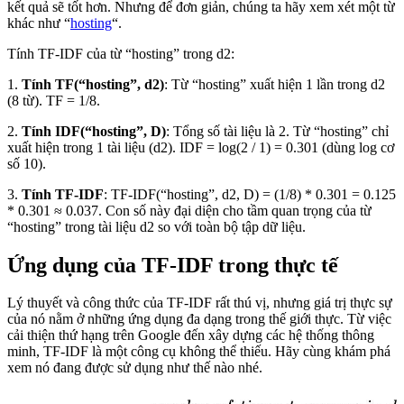
kết quả sẽ tốt hơn. Nhưng để đơn giản, chúng ta hãy xem xét một từ
khác như “
hosting
“.
Tính TF-IDF của từ “hosting” trong d2:
1.
Tính TF(“hosting”, d2)
: Từ “hosting” xuất hiện 1 lần trong d2
(8 từ). TF = 1/8.
2.
Tính IDF(“hosting”, D)
: Tổng số tài liệu là 2. Từ “hosting” chỉ
xuất hiện trong 1 tài liệu (d2). IDF = log(2 / 1) = 0.301 (dùng log cơ
số 10).
3.
Tính TF-IDF
: TF-IDF(“hosting”, d2, D) = (1/8) * 0.301 = 0.125
* 0.301 ≈ 0.037. Con số này đại diện cho tầm quan trọng của từ
“hosting” trong tài liệu d2 so với toàn bộ tập dữ liệu.
Ứng dụng của TF-IDF trong thực tế
Lý thuyết và công thức của TF-IDF rất thú vị, nhưng giá trị thực sự
của nó nằm ở những ứng dụng đa dạng trong thế giới thực. Từ việc
cải thiện thứ hạng trên Google đến xây dựng các hệ thống thông
minh, TF-IDF là một công cụ không thể thiếu. Hãy cùng khám phá
xem nó đang được sử dụng như thế nào nhé.