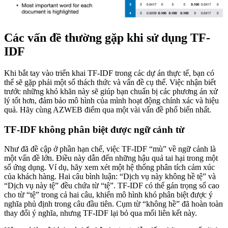
Các vấn đề thường gặp khi sử dụng TF-
IDF
Khi bắt tay vào triển khai TF-IDF trong các dự án thực tế, bạn có
thể sẽ gặp phải một số thách thức và vấn đề cụ thể. Việc nhận biết
trước những khó khăn này sẽ giúp bạn chuẩn bị các phương án xử
lý tốt hơn, đảm bảo mô hình của mình hoạt động chính xác và hiệu
quả. Hãy cùng AZWEB điểm qua một vài vấn đề phổ biến nhất.
TF-IDF không phân biệt được ngữ cảnh từ
Như đã đề cập ở phần hạn chế, việc TF-IDF “mù” về ngữ cảnh là
một vấn đề lớn. Điều này dẫn đến những hậu quả tai hại trong một
số ứng dụng. Ví dụ, hãy xem xét một hệ thống phân tích cảm xúc
của khách hàng. Hai câu bình luận: “Dịch vụ này không hề tệ” và
“Dịch vụ này tệ” đều chứa từ “tệ”. TF-IDF có thể gán trọng số cao
cho từ “tệ” trong cả hai câu, khiến mô hình khó phân biệt được ý
nghĩa phủ định trong câu đầu tiên. Cụm từ “không hề” đã hoàn toàn
thay đổi ý nghĩa, nhưng TF-IDF lại bỏ qua mối liên kết này.