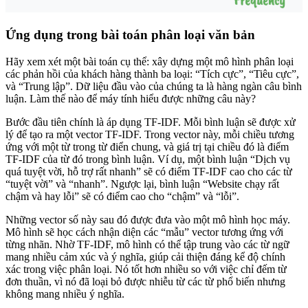
Ứng dụng trong bài toán phân loại văn bản
Hãy xem xét một bài toán cụ thể: xây dựng một mô hình phân loại
các phản hồi của khách hàng thành ba loại: “Tích cực”, “Tiêu cực”,
và “Trung lập”. Dữ liệu đầu vào của chúng ta là hàng ngàn câu bình
luận. Làm thế nào để máy tính hiểu được những câu này?
Bước đầu tiên chính là áp dụng TF-IDF. Mỗi bình luận sẽ được xử
lý để tạo ra một vector TF-IDF. Trong vector này, mỗi chiều tương
ứng với một từ trong từ điển chung, và giá trị tại chiều đó là điểm
TF-IDF của từ đó trong bình luận. Ví dụ, một bình luận “Dịch vụ
quá tuyệt vời, hỗ trợ rất nhanh” sẽ có điểm TF-IDF cao cho các từ
“tuyệt vời” và “nhanh”. Ngược lại, bình luận “Website chạy rất
chậm và hay lỗi” sẽ có điểm cao cho “chậm” và “lỗi”.
Những vector số này sau đó được đưa vào một mô hình học máy.
Mô hình sẽ học cách nhận diện các “mẫu” vector tương ứng với
từng nhãn. Nhờ TF-IDF, mô hình có thể tập trung vào các từ ngữ
mang nhiều cảm xúc và ý nghĩa, giúp cải thiện đáng kể độ chính
xác trong việc phân loại. Nó tốt hơn nhiều so với việc chỉ đếm từ
đơn thuần, vì nó đã loại bỏ được nhiễu từ các từ phổ biến nhưng
không mang nhiều ý nghĩa.