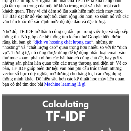
trọng của từ ngữ. Ý nghĩa lớn nhất của TF-IDF là khả năng đánh
giá tầm quan trọng của một từ khóa trong một văn bản một cách
khách quan. Thay vì chỉ đếm số lần xuất hiện một cách máy móc,
TF-IDF đặt từ đó vào một bối cảnh rộng lớn hơn, so sánh nó với các
văn bản khác để xác định mức độ độc đáo và đặc trưng.
Nhờ đó, TF-IDF trở thành công cụ đắc lực trong việc lọc và sắp xếp
thông tin. Nó giúp các hệ thống tìm kiếm như Google hiểu được
rằng khi bạn gõ “
dịch vụ hosting chất lượng cao
“, những từ
“hosting” và “chất lượng cao” quan trọng hơn nhiều so với từ “dịch
vụ”. Tương tự, nó cũng được dùng để tự động phân loại email vào
thư mục spam, phân nhóm các bài báo có cùng chủ đề, hay gợi ý
những sản phẩm liên quan trên các trang thương mại điện tử. Về cơ
bản, TF-IDF giúp biến dữ liệu văn bản phi cấu trúc thành những
vector số học có ý nghĩa, mở đường cho hàng loạt các ứng dụng
thông minh khác. Để hiểu sâu hơn các kỹ thuật học máy liên quan,
bạn có thể tìm đọc bài
Machine learning là gì
.