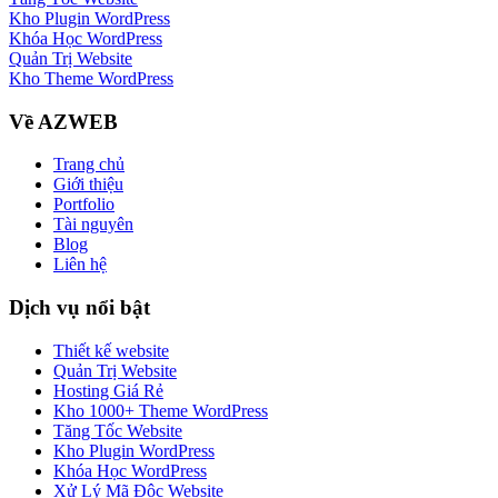
Kho Plugin WordPress
Khóa Học WordPress
Quản Trị Website
Kho Theme WordPress
Về AZWEB
Trang chủ
Giới thiệu
Portfolio
Tài nguyên
Blog
Liên hệ
Dịch vụ nổi bật
Thiết kế website
Quản Trị Website
Hosting Giá Rẻ
Kho 1000+ Theme WordPress
Tăng Tốc Website
Kho Plugin WordPress
Khóa Học WordPress
Xử Lý Mã Độc Website