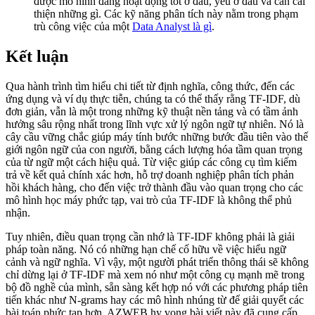
được mô hình đang hoạt động tốt ở đâu, yếu ở đâu và cần cải
thiện những gì. Các kỹ năng phân tích này nằm trong phạm
trù công việc của một
Data Analyst là gì
.
Kết luận
Qua hành trình tìm hiểu chi tiết từ định nghĩa, công thức, đến các
ứng dụng và ví dụ thực tiễn, chúng ta có thể thấy rằng TF-IDF, dù
đơn giản, vẫn là một trong những kỹ thuật nền tảng và có tầm ảnh
hưởng sâu rộng nhất trong lĩnh vực xử lý ngôn ngữ tự nhiên. Nó là
cây cầu vững chắc giúp máy tính bước những bước đầu tiên vào thế
giới ngôn ngữ của con người, bằng cách lượng hóa tầm quan trọng
của từ ngữ một cách hiệu quả. Từ việc giúp các công cụ tìm kiếm
trả về kết quả chính xác hơn, hỗ trợ doanh nghiệp phân tích phản
hồi khách hàng, cho đến việc trở thành đầu vào quan trọng cho các
mô hình học máy phức tạp, vai trò của TF-IDF là không thể phủ
nhận.
Tuy nhiên, điều quan trọng cần nhớ là TF-IDF không phải là giải
pháp toàn năng. Nó có những hạn chế cố hữu về việc hiểu ngữ
cảnh và ngữ nghĩa. Vì vậy, một người phát triển thông thái sẽ không
chỉ dừng lại ở TF-IDF mà xem nó như một công cụ mạnh mẽ trong
bộ đồ nghề của mình, sẵn sàng kết hợp nó với các phương pháp tiên
tiến khác như N-grams hay các mô hình nhúng từ để giải quyết các
bài toán phức tạp hơn. AZWEB hy vọng bài viết này đã cung cấp