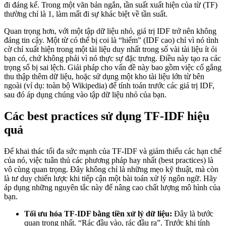
đi đáng kể. Trong một văn bản ngắn, tần suất xuất hiện của từ (TF)
thường chỉ là 1, làm mất đi sự khác biệt về tần suất.
Quan trọng hơn, với một tập dữ liệu nhỏ, giá trị IDF trở nên không
đáng tin cậy. Một từ có thể bị coi là “hiếm” (IDF cao) chỉ vì nó tình
cờ chỉ xuất hiện trong một tài liệu duy nhất trong số vài tài liệu ít ỏi
bạn có, chứ không phải vì nó thực sự đặc trưng. Điều này tạo ra các
trọng số bị sai lệch. Giải pháp cho vấn đề này bao gồm việc cố gắng
thu thập thêm dữ liệu, hoặc sử dụng một kho tài liệu lớn từ bên
ngoài (ví dụ: toàn bộ Wikipedia) để tính toán trước các giá trị IDF,
sau đó áp dụng chúng vào tập dữ liệu nhỏ của bạn.
Các best practices sử dụng TF-IDF hiệu
quả
Để khai thác tối đa sức mạnh của TF-IDF và giảm thiểu các hạn chế
của nó, việc tuân thủ các phương pháp hay nhất (best practices) là
vô cùng quan trọng. Đây không chỉ là những mẹo kỹ thuật, mà còn
là tư duy chiến lược khi tiếp cận một bài toán xử lý ngôn ngữ. Hãy
áp dụng những nguyên tắc này để nâng cao chất lượng mô hình của
bạn.
Tối ưu hóa TF-IDF bằng tiền xử lý dữ liệu:
Đây là bước
quan trọng nhất. “Rác đầu vào, rác đầu ra”. Trước khi tính