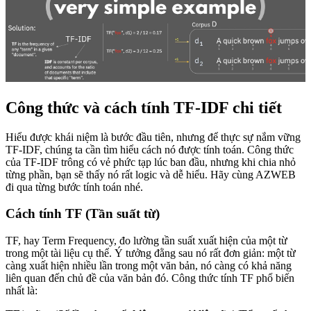
Công thức và cách tính TF-IDF chi tiết
Hiểu được khái niệm là bước đầu tiên, nhưng để thực sự nắm vững
TF-IDF, chúng ta cần tìm hiểu cách nó được tính toán. Công thức
của TF-IDF trông có vẻ phức tạp lúc ban đầu, nhưng khi chia nhỏ
từng phần, bạn sẽ thấy nó rất logic và dễ hiểu. Hãy cùng AZWEB
đi qua từng bước tính toán nhé.
Cách tính TF (Tần suất từ)
TF, hay Term Frequency, đo lường tần suất xuất hiện của một từ
trong một tài liệu cụ thể. Ý tưởng đằng sau nó rất đơn giản: một từ
càng xuất hiện nhiều lần trong một văn bản, nó càng có khả năng
liên quan đến chủ đề của văn bản đó. Công thức tính TF phổ biến
nhất là: