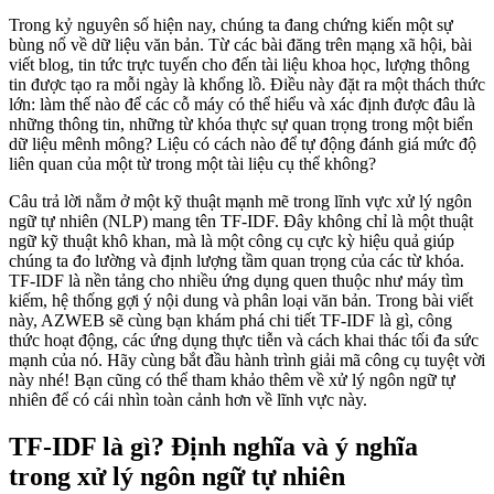
Trong kỷ nguyên số hiện nay, chúng ta đang chứng kiến một sự
bùng nổ về dữ liệu văn bản. Từ các bài đăng trên mạng xã hội, bài
viết blog, tin tức trực tuyến cho đến tài liệu khoa học, lượng thông
tin được tạo ra mỗi ngày là khổng lồ. Điều này đặt ra một thách thức
lớn: làm thế nào để các cỗ máy có thể hiểu và xác định được đâu là
những thông tin, những từ khóa thực sự quan trọng trong một biển
dữ liệu mênh mông? Liệu có cách nào để tự động đánh giá mức độ
liên quan của một từ trong một tài liệu cụ thể không?
Câu trả lời nằm ở một kỹ thuật mạnh mẽ trong lĩnh vực xử lý ngôn
ngữ tự nhiên (NLP) mang tên TF-IDF. Đây không chỉ là một thuật
ngữ kỹ thuật khô khan, mà là một công cụ cực kỳ hiệu quả giúp
chúng ta đo lường và định lượng tầm quan trọng của các từ khóa.
TF-IDF là nền tảng cho nhiều ứng dụng quen thuộc như máy tìm
kiếm, hệ thống gợi ý nội dung và phân loại văn bản. Trong bài viết
này, AZWEB sẽ cùng bạn khám phá chi tiết TF-IDF là gì, công
thức hoạt động, các ứng dụng thực tiễn và cách khai thác tối đa sức
mạnh của nó. Hãy cùng bắt đầu hành trình giải mã công cụ tuyệt vời
này nhé! Bạn cũng có thể tham khảo thêm về xử lý ngôn ngữ tự
nhiên để có cái nhìn toàn cảnh hơn về lĩnh vực này.
TF-IDF là gì? Định nghĩa và ý nghĩa
trong xử lý ngôn ngữ tự nhiên