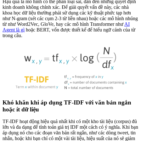
Hậu quả là mô hình có thể phân loại sai, dẫn đến những quyết định
kinh doanh không chính xác. Để giải quyết vấn đề này, các nhà
khoa học dữ liệu thường phải sử dụng các kỹ thuật phức tạp hơn
như N-gram (xét các cụm 2-3 từ liền nhau) hoặc các mô hình nhúng
từ như Word2Vec, GloVe, hay các mô hình Transformer như
AI
Agent là gì
hoặc BERT, vốn được thiết kế để hiểu ngữ cảnh của từ
trong câu.
Khó khăn khi áp dụng TF-IDF với văn bản ngắn
hoặc ít dữ liệu
TF-IDF hoạt động hiệu quả nhất khi có một kho tài liệu (corpus) đủ
lớn và đa dạng để tính toán giá trị IDF một cách có ý nghĩa. Khi bạn
áp dụng nó cho các đoạn văn bản rất ngắn, như các dòng tweet, tin
nhắn, hoặc khi bạn chỉ có một vài tài liệu, hiệu suất của nó sẽ giảm