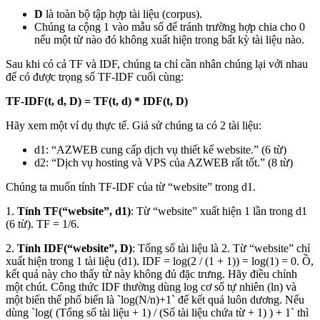
D
là toàn bộ tập hợp tài liệu (corpus).
Chúng ta cộng 1 vào mẫu số để tránh trường hợp chia cho 0
nếu một từ nào đó không xuất hiện trong bất kỳ tài liệu nào.
Sau khi có cả TF và IDF, chúng ta chỉ cần nhân chúng lại với nhau
để có được trọng số TF-IDF cuối cùng:
TF-IDF(t, d, D) = TF(t, d) * IDF(t, D)
Hãy xem một ví dụ thực tế. Giả sử chúng ta có 2 tài liệu:
d1: “AZWEB cung cấp dịch vụ thiết kế website.” (6 từ)
d2: “Dịch vụ hosting và VPS của AZWEB rất tốt.” (8 từ)
Chúng ta muốn tính TF-IDF của từ “website” trong d1.
1.
Tính TF(“website”, d1)
: Từ “website” xuất hiện 1 lần trong d1
(6 từ). TF = 1/6.
2.
Tính IDF(“website”, D)
: Tổng số tài liệu là 2. Từ “website” chỉ
xuất hiện trong 1 tài liệu (d1). IDF = log(2 / (1 + 1)) = log(1) = 0. Ồ,
kết quả này cho thấy từ này không đủ đặc trưng. Hãy điều chỉnh
một chút. Công thức IDF thường dùng log cơ số tự nhiên (ln) và
một biến thể phổ biến là `log(N/n)+1` để kết quả luôn dương. Nếu
dùng `log( (Tổng số tài liệu + 1) / (Số tài liệu chứa từ + 1) ) + 1` thì