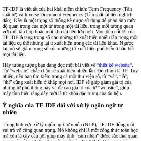
TF-IDF là viết tắt của hai khái niệm chính: Term Frequency (Tần
suất từ) và Inverse Document Frequency (Tần suất tài liệu nghịch
đảo). Đây là một trọng số thống kê được sử dụng để phản ánh mức
độ quan trọng của một từ trong một tài liệu, trong mối tương quan
với một tập hợp hoặc một kho tài liệu lớn hơn. Mục tiêu cốt lõi của
TF-IDF là tăng trọng số cho những từ xuất hiện nhiều lần trong một
tài liệu cụ thể nhưng lại ít xuất hiện trong các tài liệu khác. Ngược
lại, nó sẽ giảm trọng số của những từ xuất hiện phổ biến ở hầu hết
mọi tài liệu.
Hãy tưởng tượng bạn đang đọc một bài viết về “
thiết kế website
“.
Từ “website” chắc chắn sẽ xuất hiện nhiều lần. Đó chính là TF. Tuy
nhiên, nếu bạn tìm kiếm trong cả một thư viện số, từ “và”, “là”,
“thì” cũng xuất hiện ở khắp mọi nơi. IDF sẽ giúp giảm giá trị của
những từ phổ thông này và đề cao giá trị của từ “website”, giúp
máy tính hiểu rằng đây mới là từ khóa đặc trưng của tài liệu.
Ý nghĩa của TF-IDF đối với xử lý ngôn ngữ tự
nhiên
Trong lĩnh vực xử lý ngôn ngữ tự nhiên (NLP), TF-IDF đóng một
vai trò vô cùng quan trọng. Nó không chỉ là một công thức toán học
mà còn là cây cầu nối giúp máy tính “cảm nhận” được sắc thái quan