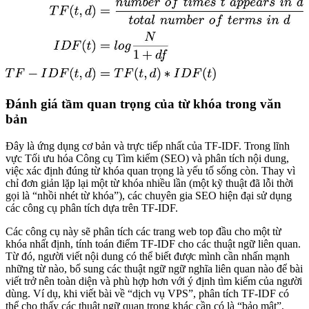
Đánh giá tầm quan trọng của từ khóa trong văn
bản
Đây là ứng dụng cơ bản và trực tiếp nhất của TF-IDF. Trong lĩnh
vực Tối ưu hóa Công cụ Tìm kiếm (SEO) và phân tích nội dung,
việc xác định đúng từ khóa quan trọng là yếu tố sống còn. Thay vì
chỉ đơn giản lặp lại một từ khóa nhiều lần (một kỹ thuật đã lỗi thời
gọi là “nhồi nhét từ khóa”), các chuyên gia SEO hiện đại sử dụng
các công cụ phân tích dựa trên TF-IDF.
Các công cụ này sẽ phân tích các trang web top đầu cho một từ
khóa nhất định, tính toán điểm TF-IDF cho các thuật ngữ liên quan.
Từ đó, người viết nội dung có thể biết được mình cần nhấn mạnh
những từ nào, bổ sung các thuật ngữ ngữ nghĩa liên quan nào để bài
viết trở nên toàn diện và phù hợp hơn với ý định tìm kiếm của người
dùng. Ví dụ, khi viết bài về “dịch vụ VPS”, phân tích TF-IDF có
thể cho thấy các thuật ngữ quan trọng khác cần có là “bảo mật”,