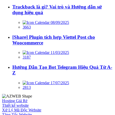
Trackback là gì? Vai trò và Hướng dẫn sử
dụng hiệu quả
08/09/2025
3663
[Share] Plugin tích hợp Viettel Post cho
Woocommerce
11/03/2025
3187
Hướng Dẫn Tạo Bot Telegram Hiệu Quả Từ A-
Z
17/07/2025
2813
Hosting Giá Rẻ
Thiết kế website
Xử Lý Mã Độc Website
Tăng Tốc Website