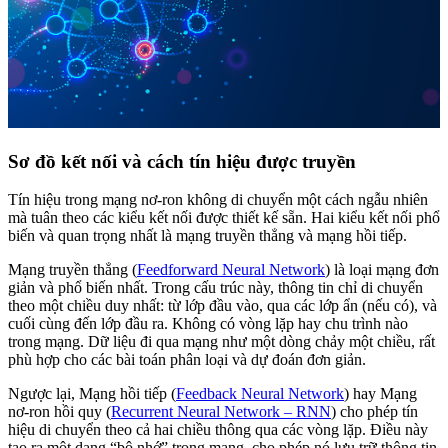
Sơ đồ kết nối và cách tín hiệu được truyền
Tín hiệu trong mạng nơ-ron không di chuyển một cách ngẫu nhiên
mà tuân theo các kiểu kết nối được thiết kế sẵn. Hai kiểu kết nối phổ
biến và quan trọng nhất là mạng truyền thẳng và mạng hồi tiếp.
Mạng truyền thẳng (
Feedforward Neural Network
) là loại mạng đơn
giản và phổ biến nhất. Trong cấu trúc này, thông tin chỉ di chuyển
theo một chiều duy nhất: từ lớp đầu vào, qua các lớp ẩn (nếu có), và
cuối cùng đến lớp đầu ra. Không có vòng lặp hay chu trình nào
trong mạng. Dữ liệu đi qua mạng như một dòng chảy một chiều, rất
phù hợp cho các bài toán phân loại và dự đoán đơn giản.
Ngược lại, Mạng hồi tiếp (
Feedback Neural Network
) hay Mạng
nơ-ron hồi quy (
Recurrent Neural Network – RNN
) cho phép tín
hiệu di chuyển theo cả hai chiều thông qua các vòng lặp. Điều này
tạo ra một dạng “bộ nhớ” trong mạng, cho phép nó lưu trữ thông tin