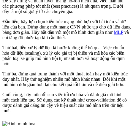
Để xây dựng và huấn luyện mạng nơ-ron hiệu quả, việc tuân thủ
các phương pháp tốt nhất (best practices) là rất quan trọng. Dưới
đây là một số gợi ý từ các chuyên gia.
Đầu tiên, hãy lựa chọn kiến trúc mạng phù hợp với bài toán và dữ
liệu của bạn. Đừng dùng một mạng CNN phức tạp cho dữ liệu dạng
bảng đơn giản. Hãy bắt đầu với một mô hình đơn giản như
MLP
và
chỉ tăng độ phức tạp khi cần thiết.
Thứ hai, tiền xử lý dữ liệu là bước không thể bỏ qua. Việc chuẩn
hóa dữ liệu (scaling), xử lý các giá trị bị thiếu và mã hóa các biến
phân loại sẽ giúp mô hình hội tụ nhanh hơn và hoạt động ổn định
hơn.
Thứ ba, đừng quá trung thành với một thuật toán hay một kiến trúc
duy nhất. Hãy thử nghiệm nhiều mô hình khác nhau. Đôi khi một
mô hình đơn giản hơn lại cho kết quả tốt hơn và dễ diễn giải hơn.
Cuối cùng, hãy luôn đề cao việc tối ưu hóa và đánh giá mô hình
một cách liên tục. Sử dụng các kỹ thuật như cross-validation để có
được đánh giá đáng tin cậy về hiệu suất của mô hình trên dữ liệu
mới.