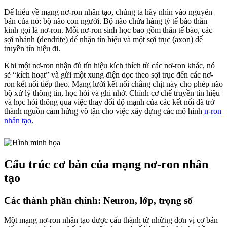
Để hiểu về mạng nơ-ron nhân tạo, chúng ta hãy nhìn vào nguyên
bản của nó: bộ não con người. Bộ não chứa hàng tỷ tế bào thần
kinh gọi là nơ-ron. Mỗi nơ-ron sinh học bao gồm thân tế bào, các
sợi nhánh (dendrite) để nhận tín hiệu và một sợi trục (axon) để
truyền tín hiệu đi.
Khi một nơ-ron nhận đủ tín hiệu kích thích từ các nơ-ron khác, nó
sẽ “kích hoạt” và gửi một xung điện dọc theo sợi trục đến các nơ-
ron kết nối tiếp theo. Mạng lưới kết nối chằng chịt này cho phép não
bộ xử lý thông tin, học hỏi và ghi nhớ. Chính cơ chế truyền tín hiệu
và học hỏi thông qua việc thay đổi độ mạnh của các kết nối đã trở
thành nguồn cảm hứng vô tận cho việc xây dựng các mô hình
n-ron
nhân tạo
.
Cấu trúc cơ bản của mạng nơ-ron nhân
tạo
Các thành phần chính: Neuron, lớp, trọng số
Một mạng nơ-ron nhân tạo được cấu thành từ những đơn vị cơ bản