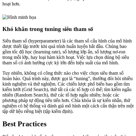
hoạt hơn.
Khó khăn trong tuning siêu tham số
Siêu tham số (hyperparameter) là các tham số cấu hình của mô hình
được thiết lập trước khi quá trình huấn luyện bắt đầu. Chúng bao
gồm tốc độ học (learning rate), số lượng lớp ẩn, số lượng nơ-ron
trong mỗi lớp, hay loại hàm kích hoạt. Việc lựa chọn đúng bộ siêu
tham số có ảnh hưởng cực kỳ lớn đến hiệu suất của mô hình.
Tuy nhiên, không có công thức nào cho việc chọn siêu tham số
hoàn hảo. Quá trình này, được gọi là “tuning”, thường đòi hỏi nhiều
kinh nghiệm và thử nghiệm. Các chiến lược phổ biến bao gồm tìm
kiếm lưới (Grid Search), thử tất cả các tổ hợp có thể; tìm kiếm ngẫu
nhiên (Random Search), thử các tổ hợp ngẫu nhiên; hoặc các
phương pháp tự động tiên tiến hơn. Chìa khóa là sự kiên nhẫn, thử
nghiệm có hệ thống và đánh giá mô hình một cách cẩn thận trên một
tập dữ liệu riêng biệt (tập kiểm định).
Best Practices