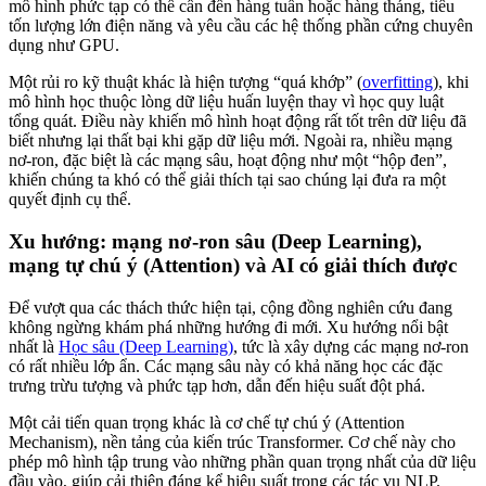
mô hình phức tạp có thể cần đến hàng tuần hoặc hàng tháng, tiêu
tốn lượng lớn điện năng và yêu cầu các hệ thống phần cứng chuyên
dụng như GPU.
Một rủi ro kỹ thuật khác là hiện tượng “quá khớp” (
overfitting
), khi
mô hình học thuộc lòng dữ liệu huấn luyện thay vì học quy luật
tổng quát. Điều này khiến mô hình hoạt động rất tốt trên dữ liệu đã
biết nhưng lại thất bại khi gặp dữ liệu mới. Ngoài ra, nhiều mạng
nơ-ron, đặc biệt là các mạng sâu, hoạt động như một “hộp đen”,
khiến chúng ta khó có thể giải thích tại sao chúng lại đưa ra một
quyết định cụ thể.
Xu hướng: mạng nơ-ron sâu (Deep Learning),
mạng tự chú ý (Attention) và AI có giải thích được
Để vượt qua các thách thức hiện tại, cộng đồng nghiên cứu đang
không ngừng khám phá những hướng đi mới. Xu hướng nổi bật
nhất là
Học sâu (Deep Learning)
, tức là xây dựng các mạng nơ-ron
có rất nhiều lớp ẩn. Các mạng sâu này có khả năng học các đặc
trưng trừu tượng và phức tạp hơn, dẫn đến hiệu suất đột phá.
Một cải tiến quan trọng khác là cơ chế tự chú ý (Attention
Mechanism), nền tảng của kiến trúc Transformer. Cơ chế này cho
phép mô hình tập trung vào những phần quan trọng nhất của dữ liệu
đầu vào, giúp cải thiện đáng kể hiệu suất trong các tác vụ NLP.