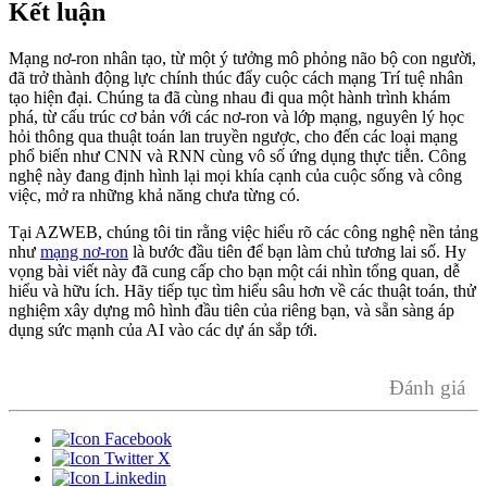
Kết luận
Mạng nơ-ron nhân tạo, từ một ý tưởng mô phỏng não bộ con người,
đã trở thành động lực chính thúc đẩy cuộc cách mạng Trí tuệ nhân
tạo hiện đại. Chúng ta đã cùng nhau đi qua một hành trình khám
phá, từ cấu trúc cơ bản với các nơ-ron và lớp mạng, nguyên lý học
hỏi thông qua thuật toán lan truyền ngược, cho đến các loại mạng
phổ biến như CNN và RNN cùng vô số ứng dụng thực tiễn. Công
nghệ này đang định hình lại mọi khía cạnh của cuộc sống và công
việc, mở ra những khả năng chưa từng có.
Tại AZWEB, chúng tôi tin rằng việc hiểu rõ các công nghệ nền tảng
như
mạng nơ-ron
là bước đầu tiên để bạn làm chủ tương lai số. Hy
vọng bài viết này đã cung cấp cho bạn một cái nhìn tổng quan, dễ
hiểu và hữu ích. Hãy tiếp tục tìm hiểu sâu hơn về các thuật toán, thử
nghiệm xây dựng mô hình đầu tiên của riêng bạn, và sẵn sàng áp
dụng sức mạnh của AI vào các dự án sắp tới.
Đánh giá