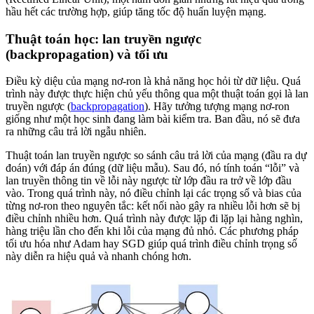
hầu hết các trường hợp, giúp tăng tốc độ huấn luyện mạng.
Thuật toán học: lan truyền ngược
(backpropagation) và tối ưu
Điều kỳ diệu của mạng nơ-ron là khả năng học hỏi từ dữ liệu. Quá
trình này được thực hiện chủ yếu thông qua một thuật toán gọi là lan
truyền ngược (
backpropagation
). Hãy tưởng tượng mạng nơ-ron
giống như một học sinh đang làm bài kiểm tra. Ban đầu, nó sẽ đưa
ra những câu trả lời ngẫu nhiên.
Thuật toán lan truyền ngược so sánh câu trả lời của mạng (đầu ra dự
đoán) với đáp án đúng (dữ liệu mẫu). Sau đó, nó tính toán “lỗi” và
lan truyền thông tin về lỗi này ngược từ lớp đầu ra trở về lớp đầu
vào. Trong quá trình này, nó điều chỉnh lại các trọng số và bias của
từng nơ-ron theo nguyên tắc: kết nối nào gây ra nhiều lỗi hơn sẽ bị
điều chỉnh nhiều hơn. Quá trình này được lặp đi lặp lại hàng nghìn,
hàng triệu lần cho đến khi lỗi của mạng đủ nhỏ. Các phương pháp
tối ưu hóa như Adam hay SGD giúp quá trình điều chỉnh trọng số
này diễn ra hiệu quả và nhanh chóng hơn.