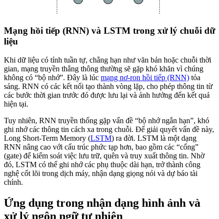
Mạng hồi tiếp (RNN) và LSTM trong xử lý chuỗi dữ
liệu
Khi dữ liệu có tính tuần tự, chẳng hạn như văn bản hoặc chuỗi thời
gian, mạng truyền thẳng thông thường sẽ gặp khó khăn vì chúng
không có “bộ nhớ”. Đây là lúc
mạng nơ-ron hồi tiếp (RNN)
tỏa
sáng. RNN có các kết nối tạo thành vòng lặp, cho phép thông tin từ
các bước thời gian trước đó được lưu lại và ảnh hưởng đến kết quả
hiện tại.
Tuy nhiên, RNN truyền thống gặp vấn đề “bộ nhớ ngắn hạn”, khó
ghi nhớ các thông tin cách xa trong chuỗi. Để giải quyết vấn đề này,
Long Short-Term Memory (
LSTM
) ra đời. LSTM là một dạng
RNN nâng cao với cấu trúc phức tạp hơn, bao gồm các “cổng”
(gate) để kiểm soát việc lưu trữ, quên và truy xuất thông tin. Nhờ
đó, LSTM có thể ghi nhớ các phụ thuộc dài hạn, trở thành công
nghệ cốt lõi trong dịch máy, nhận dạng giọng nói và dự báo tài
chính.
Ứng dụng trong nhận dạng hình ảnh và
xử lý ngôn ngữ tự nhiên