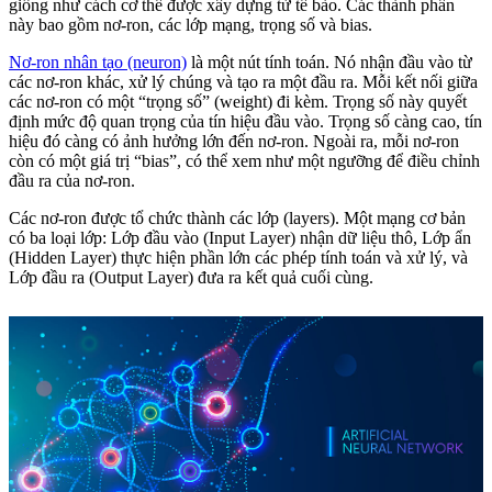
giống như cách cơ thể được xây dựng từ tế bào. Các thành phần
này bao gồm nơ-ron, các lớp mạng, trọng số và bias.
Nơ-ron nhân tạo (neuron)
là một nút tính toán. Nó nhận đầu vào từ
các nơ-ron khác, xử lý chúng và tạo ra một đầu ra. Mỗi kết nối giữa
các nơ-ron có một “trọng số” (weight) đi kèm. Trọng số này quyết
định mức độ quan trọng của tín hiệu đầu vào. Trọng số càng cao, tín
hiệu đó càng có ảnh hưởng lớn đến nơ-ron. Ngoài ra, mỗi nơ-ron
còn có một giá trị “bias”, có thể xem như một ngưỡng để điều chỉnh
đầu ra của nơ-ron.
Các nơ-ron được tổ chức thành các lớp (layers). Một mạng cơ bản
có ba loại lớp: Lớp đầu vào (Input Layer) nhận dữ liệu thô, Lớp ẩn
(Hidden Layer) thực hiện phần lớn các phép tính toán và xử lý, và
Lớp đầu ra (Output Layer) đưa ra kết quả cuối cùng.