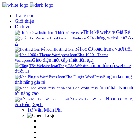
Trang chủ
Giới thiệu
Dịch vụ
Thiết kế website Giá Rẻ
Thiết kế website
Xây dựng website từ A-
Quản Trị Website
Z
Tốc độ load trang vượt trội
Hosting Giá Rẻ
Kho 1000+ Theme
Giao diện mới cập nhật liên tục
Wordpress
Tối ưu tốc độ website
Tăng Tốc Website
dưới 1s
Plugin đa dạng
Kho Plugin WordPress
tính năng giá rẻ
Từ cơ bản Nocode
Khóa Học WordPress
tới nâng cao
Nhanh chóng,
Xử Lý Mã Độc Website
An toàn, Sạch
Tư Vấn Miễn Phí