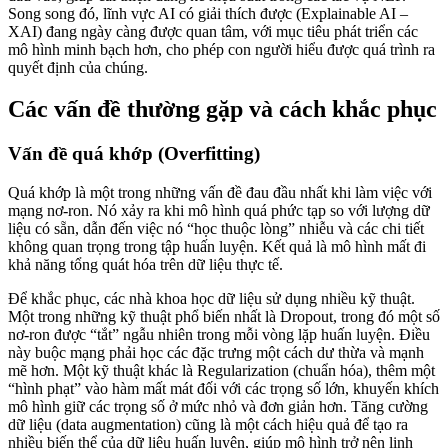
Song song đó, lĩnh vực AI có giải thích được (Explainable AI –
XAI) đang ngày càng được quan tâm, với mục tiêu phát triển các
mô hình minh bạch hơn, cho phép con người hiểu được quá trình ra
quyết định của chúng.
Các vấn đề thường gặp và cách khắc phục
Vấn đề quá khớp (Overfitting)
Quá khớp là một trong những vấn đề đau đầu nhất khi làm việc với
mạng nơ-ron. Nó xảy ra khi mô hình quá phức tạp so với lượng dữ
liệu có sẵn, dẫn đến việc nó “học thuộc lòng” nhiễu và các chi tiết
không quan trọng trong tập huấn luyện. Kết quả là mô hình mất đi
khả năng tổng quát hóa trên dữ liệu thực tế.
Để khắc phục, các nhà khoa học dữ liệu sử dụng nhiều kỹ thuật.
Một trong những kỹ thuật phổ biến nhất là Dropout, trong đó một số
nơ-ron được “tắt” ngẫu nhiên trong mỗi vòng lặp huấn luyện. Điều
này buộc mạng phải học các đặc trưng một cách dư thừa và mạnh
mẽ hơn. Một kỹ thuật khác là Regularization (chuẩn hóa), thêm một
“hình phạt” vào hàm mất mát đối với các trọng số lớn, khuyến khích
mô hình giữ các trọng số ở mức nhỏ và đơn giản hơn. Tăng cường
dữ liệu (data augmentation) cũng là một cách hiệu quả để tạo ra
nhiều biến thể của dữ liệu huấn luyện, giúp mô hình trở nên linh