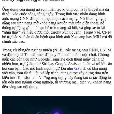
Ứng dụng của mạng nơ-ron nhân tạo không còn là lý thuyết mà đã
đi sâu vào cuộc sống hàng ngày. Trong lĩnh vực nhận dạng hình
ảnh, mạng CNN đã tạo ra một cuộc cách mạng. Nó là công nghệ
đằng sau tính năng mở khóa bằng khuôn mặt trên điện thoại, hệ
thống tự động gắn thẻ bạn bè trên mạng xã hội, và giúp xe tự lái
“nhìn thấy” và hiểu được môi trường xung quanh. Trong y tế, CNN
hỗ trợ bác sĩ chẩn đoán bệnh qua hình ảnh X-quang hay MRI với độ
chính xác cao.
Trong xử lý ngôn ngữ tự nhiên (NLP), các mạng như RNN, LSTM
và đặc biệt là Transformer đã thay đổi hoàn toàn cuộc chơi. Chúng
giúp các công cụ như Google Translate dịch thuật ngày càng tự
nhiên hơn, trợ lý ảo như Siri hay Google Assistant hiểu và trả lời câu
hỏi của bạn. Các mô hình ngôn ngữ lớn như
GPT-3
, có khả năng
viết văn, tóm tắt tài liệu và lập trình, cũng được xây dựng dựa trên
kiến trúc Transformer. Những ứng dụng này đang tạo ra tác động to
lớn đến mọi ngành công nghiệp, từ thương mại, dịch vụ khách hàng
đến sáng tạo nội dung.