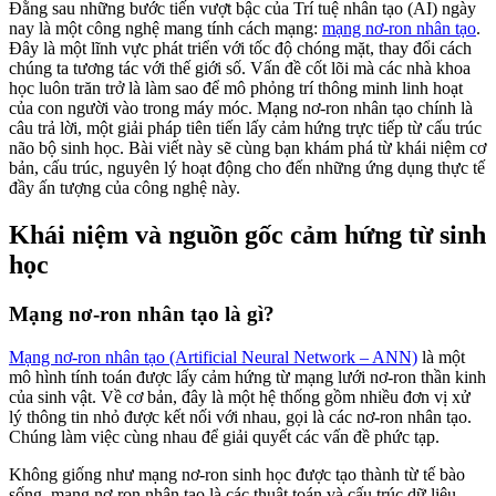
Đằng sau những bước tiến vượt bậc của Trí tuệ nhân tạo (AI) ngày
nay là một công nghệ mang tính cách mạng:
mạng nơ-ron nhân tạo
.
Đây là một lĩnh vực phát triển với tốc độ chóng mặt, thay đổi cách
chúng ta tương tác với thế giới số. Vấn đề cốt lõi mà các nhà khoa
học luôn trăn trở là làm sao để mô phỏng trí thông minh linh hoạt
của con người vào trong máy móc. Mạng nơ-ron nhân tạo chính là
câu trả lời, một giải pháp tiên tiến lấy cảm hứng trực tiếp từ cấu trúc
não bộ sinh học. Bài viết này sẽ cùng bạn khám phá từ khái niệm cơ
bản, cấu trúc, nguyên lý hoạt động cho đến những ứng dụng thực tế
đầy ấn tượng của công nghệ này.
Khái niệm và nguồn gốc cảm hứng từ sinh
học
Mạng nơ-ron nhân tạo là gì?
Mạng nơ-ron nhân tạo (Artificial Neural Network – ANN)
là một
mô hình tính toán được lấy cảm hứng từ mạng lưới nơ-ron thần kinh
của sinh vật. Về cơ bản, đây là một hệ thống gồm nhiều đơn vị xử
lý thông tin nhỏ được kết nối với nhau, gọi là các nơ-ron nhân tạo.
Chúng làm việc cùng nhau để giải quyết các vấn đề phức tạp.
Không giống như mạng nơ-ron sinh học được tạo thành từ tế bào
sống, mạng nơ-ron nhân tạo là các thuật toán và cấu trúc dữ liệu