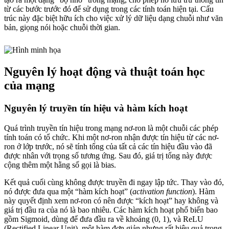
từ các bước trước đó để sử dụng trong các tính toán hiện tại. Cấu
trúc này đặc biệt hữu ích cho việc xử lý dữ liệu dạng chuỗi như văn
bản, giọng nói hoặc chuỗi thời gian.
Nguyên lý hoạt động và thuật toán học
của mạng
Nguyên lý truyền tín hiệu và hàm kích hoạt
Quá trình truyền tín hiệu trong mạng nơ-ron là một chuỗi các phép
tính toán có tổ chức. Khi một nơ-ron nhận được tín hiệu từ các nơ-
ron ở lớp trước, nó sẽ tính tổng của tất cả các tín hiệu đầu vào đã
được nhân với trọng số tương ứng. Sau đó, giá trị tổng này được
cộng thêm một hằng số gọi là bias.
Kết quả cuối cùng không được truyền đi ngay lập tức. Thay vào đó,
nó được đưa qua một “hàm kích hoạt” (
activation function
). Hàm
này quyết định xem nơ-ron có nên được “kích hoạt” hay không và
giá trị đầu ra của nó là bao nhiêu. Các hàm kích hoạt phổ biến bao
gồm Sigmoid, dùng để đưa đầu ra về khoảng (0, 1), và ReLU
(Rectified Linear Unit), một hàm đơn giản nhưng rất hiệu quả trong