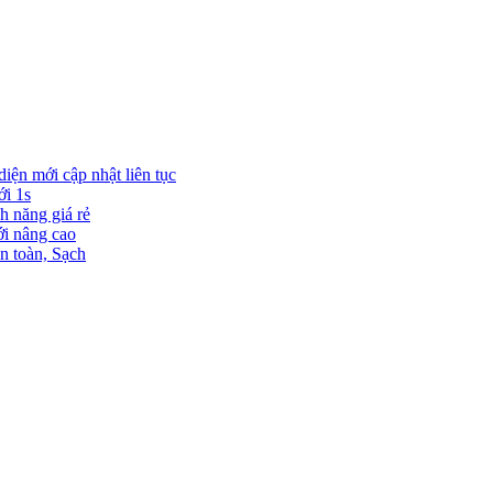
diện mới cập nhật liên tục
ới 1s
h năng giá rẻ
ới nâng cao
n toàn, Sạch