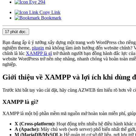
294
Copy Link
Bookmark
17 phút
đọc.
Bạn đang ấp ủ ý tưởng xây dựng một trang web WordPress cho riêng m
nghiệm theme,
plugin
mà không làm ảnh hưởng đến website chính? Việc
chính là lúc
XAMPP là gì
trở thành người bạn đồng hành đắc lực của 
website WordPress trở nên nhẹ nhàng, nhanh chóng và hoàn toàn miễn 
nghiệp.
Giới thiệu về XAMPP và lợi ích khi dùng 
Trước khi bắt tay vào cài đặt, hãy cùng AZWEB tìm hiểu rõ hơn về côn
XAMPP là gì?
XAMPP là một bộ phần mềm mã nguồn mở hoàn toàn miễn phí, giúp bạn
X (Cross-platform):
Hoạt động trên nhiều hệ điều hành khá
A (Apache):
Máy chủ web (web server) phổ biến nhất thế giới, 
M (MariaDB/MySQL):
Hệ quản trị cơ sở dữ liệu, nơi lưu trữ 