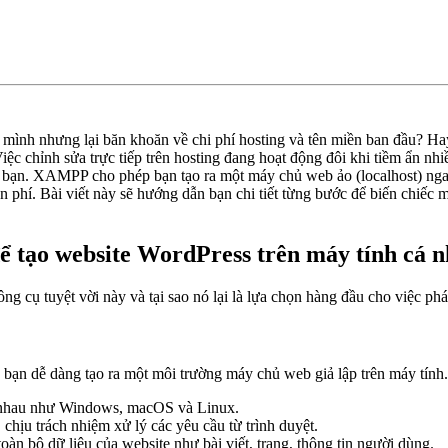
ình nhưng lại băn khoăn về chi phí hosting và tên miền ban đầu? Hay
 chỉnh sửa trực tiếp trên hosting đang hoạt động đôi khi tiềm ẩn nhiều
bạn. XAMPP cho phép bạn tạo ra một máy chủ web ảo (localhost) ngay tr
phí. Bài viết này sẽ hướng dẫn bạn chi tiết từng bước để biến chiếc 
để tạo website WordPress trên máy tính cá 
g cụ tuyệt vời này và tại sao nó lại là lựa chọn hàng đầu cho việc phá
 dễ dàng tạo ra một môi trường máy chủ web giả lập trên máy tính. 
c nhau như Windows, macOS và Linux.
chịu trách nhiệm xử lý các yêu cầu từ trình duyệt.
toàn bộ dữ liệu của website như bài viết, trang, thông tin người dùng.