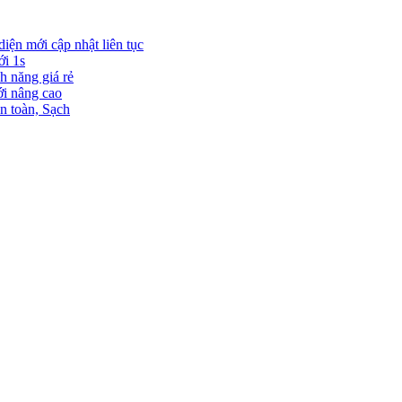
diện mới cập nhật liên tục
ới 1s
h năng giá rẻ
ới nâng cao
n toàn, Sạch