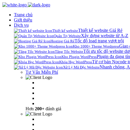
Trang chủ
Giới thiệu
Dịch vụ
Thiết kế website Giá Rẻ
Thiết kế website
Xây dựng website từ A-Z
Quản Trị Website
Tốc độ load trang vượt trội
Hosting Giá Rẻ
Giao 
Kho 1000+ Theme Wordpress
Tối ưu tốc độ website dư
Tăng Tốc Website
Plugin đa dạng tín
Kho Plugin WordPress
Từ cơ bản Nocode t
Khóa Học WordPress
Nhanh chóng, A
Xử Lý Mã Độc Website
Tư Vấn Miễn Phí
Hơn
200+
đánh giá