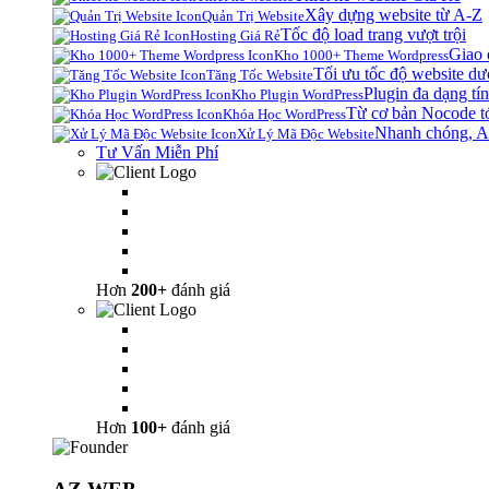
Xây dựng website từ A-Z
Quản Trị Website
Tốc độ load trang vượt trội
Hosting Giá Rẻ
Giao 
Kho 1000+ Theme Wordpress
Tối ưu tốc độ website dư
Tăng Tốc Website
Plugin đa dạng tín
Kho Plugin WordPress
Từ cơ bản Nocode t
Khóa Học WordPress
Nhanh chóng, A
Xử Lý Mã Độc Website
Tư Vấn Miễn Phí
Hơn
200+
đánh giá
Hơn
100+
đánh giá