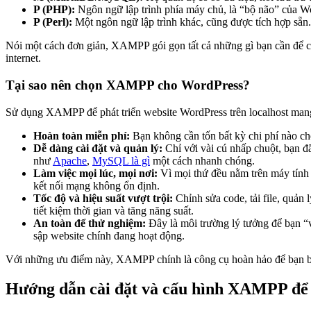
P (PHP):
Ngôn ngữ lập trình phía máy chủ, là “bộ não” của W
P (Perl):
Một ngôn ngữ lập trình khác, cũng được tích hợp sẵn.
Nói một cách đơn giản, XAMPP gói gọn tất cả những gì bạn cần để 
internet.
Tại sao nên chọn XAMPP cho WordPress?
Sử dụng XAMPP để phát triển website WordPress trên localhost mang l
Hoàn toàn miễn phí:
Bạn không cần tốn bất kỳ chi phí nào cho
Dễ dàng cài đặt và quản lý:
Chỉ với vài cú nhấp chuột, bạn đ
như
Apache
,
MySQL là gì
một cách nhanh chóng.
Làm việc mọi lúc, mọi nơi:
Vì mọi thứ đều nằm trên máy tính c
kết nối mạng không ổn định.
Tốc độ và hiệu suất vượt trội:
Chỉnh sửa code, tải file, quản 
tiết kiệm thời gian và tăng năng suất.
An toàn để thử nghiệm:
Đây là môi trường lý tưởng để bạn “v
sập website chính đang hoạt động.
Với những ưu điểm này, XAMPP chính là công cụ hoàn hảo để bạn bắt
Hướng dẫn cài đặt và cấu hình XAMPP để t