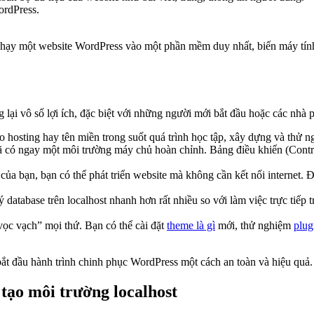
ordPress.
chạy một website WordPress vào một phần mềm duy nhất, biến máy tín
ại vô số lợi ích, đặc biệt với những người mới bắt đầu hoặc các nhà p
 hosting hay tên miền trong suốt quá trình học tập, xây dựng và thử n
ã có ngay một môi trường máy chủ hoàn chỉnh. Bảng điều khiển (Contro
ủa bạn, bạn có thể phát triển website mà không cần kết nối internet. 
lý database trên localhost nhanh hơn rất nhiều so với làm việc trực tiếp
ọc vạch” mọi thứ. Bạn có thể cài đặt
theme là gì
mới, thử nghiệm
plug
 đầu hành trình chinh phục WordPress một cách an toàn và hiệu quả.
ạo môi trường localhost