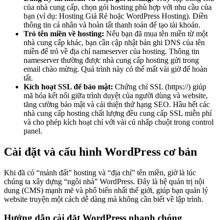
của nhà cung cấp, chọn gói hosting phù hợp với nhu cầu của
bạn (ví dụ: Hosting Giá Rẻ hoặc WordPress Hosting). Điền
thông tin cá nhân và hoàn tất thanh toán để tạo tài khoản.
Trỏ tên miền về hosting:
Nếu bạn đã mua tên miền từ một
nhà cung cấp khác, bạn cần cập nhật bản ghi DNS của tên
miền để trỏ về địa chỉ nameserver của hosting. Thông tin
nameserver thường được nhà cung cấp hosting gửi trong
email chào mừng. Quá trình này có thể mất vài giờ để hoàn
tất.
Kích hoạt SSL để bảo mật:
Chứng chỉ SSL (https://) giúp
mã hóa kết nối giữa trình duyệt của người dùng và website,
tăng cường bảo mật và cải thiện thứ hạng SEO. Hầu hết các
nhà cung cấp hosting chất lượng đều cung cấp SSL miễn phí
và cho phép kích hoạt chỉ với vài cú nhấp chuột trong control
panel.
Cài đặt và cấu hình WordPress cơ bản
Khi đã có “mảnh đất” hosting và “địa chỉ” tên miền, giờ là lúc
chúng ta xây dựng “ngôi nhà” WordPress. Đây là hệ quản trị nội
dung (CMS) mạnh mẽ và phổ biến nhất thế giới, giúp bạn quản lý
website truyện một cách dễ dàng mà không cần biết về lập trình.
Hướng dẫn cài đặt WordPress nhanh chóng