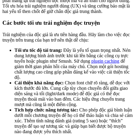
phải mang lại trải nghiệm đọc mượt mà và an toàn cho người dùng.
Tối ưu hóa trải nghiệm người dùng (UX) và tăng cường bảo mật là
hai yếu tố then chốt để giữ chân độc giả trung thành.
Các bước tối ưu trải nghiệm đọc truyện
Trải nghiệm của độc giả là ưu tiên hàng đầu. Hãy làm cho việc đọc
truyện trên trang của bạn trở nên thật dễ chịu:
Tối ưu tốc độ tải trang:
Đây là yếu tố quan trọng nhất. Nén
dung lượng hình ảnh trước khi tải lên bằng các công cụ trực
tuyến hoặc plugin như Smush. Sử dụng
plugin caching
để
giảm thời gian phản hồi của máy chủ. Chọn một gói hosting
chất lượng cao cũng góp phần đáng kể vào việc cải thiện tốc
độ.
Cải thiện khả năng đọc:
Chọn font chữ rõ ràng, dễ đọc với
kích thước đủ lớn. Cung cấp tùy chọn chuyển đổi giữa giao
diện sáng và tối (light/dark mode) để độc giả có thể đọc
truyện thoải mái vào ban đêm. Các hiệu ứng chuyển trang
mượt mà cũng là một điểm cộng.
Tích hợp chức năng tương tác:
Cho phép độc giả bình luận
dưới mỗi chương truyện để họ có thể thảo luận và chia sẻ cảm
xúc. Thêm tính năng đánh giá (rating 5 sao) hoặc “thích”
truyện để tạo sự tương tác và giúp bạn biết được bộ truyện
nào đang được yêu thích nhất.