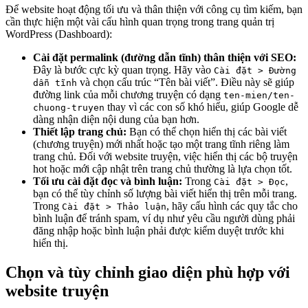
Để website hoạt động tối ưu và thân thiện với công cụ tìm kiếm, bạn
cần thực hiện một vài cấu hình quan trọng trong trang quản trị
WordPress (Dashboard):
Cài đặt permalink (đường dẫn tĩnh) thân thiện với SEO:
Đây là bước cực kỳ quan trọng. Hãy vào
Cài đặt > Đường
và chọn cấu trúc “Tên bài viết”. Điều này sẽ giúp
dẫn tĩnh
đường link của mỗi chương truyện có dạng
ten-mien/ten-
thay vì các con số khó hiểu, giúp Google dễ
chuong-truyen
dàng nhận diện nội dung của bạn hơn.
Thiết lập trang chủ:
Bạn có thể chọn hiển thị các bài viết
(chương truyện) mới nhất hoặc tạo một trang tĩnh riêng làm
trang chủ. Đối với website truyện, việc hiển thị các bộ truyện
hot hoặc mới cập nhật trên trang chủ thường là lựa chọn tốt.
Tối ưu cài đặt đọc và bình luận:
Trong
,
Cài đặt > Đọc
bạn có thể tùy chỉnh số lượng bài viết hiển thị trên mỗi trang.
Trong
, hãy cấu hình các quy tắc cho
Cài đặt > Thảo luận
bình luận để tránh spam, ví dụ như yêu cầu người dùng phải
đăng nhập hoặc bình luận phải được kiểm duyệt trước khi
hiển thị.
Chọn và tùy chỉnh giao diện phù hợp với
website truyện