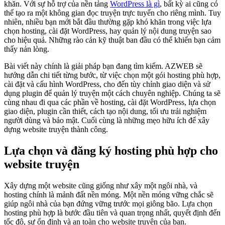
khăn. Với sự hỗ trợ của nền tảng
WordPress là gì
, bất kỳ ai cũng có
thể tạo ra một không gian đọc truyện trực tuyến cho riêng mình. Tuy
nhiên, nhiều bạn mới bắt đầu thường gặp khó khăn trong việc lựa
chọn hosting, cài đặt WordPress, hay quản lý nội dung truyện sao
cho hiệu quả. Những rào cản kỹ thuật ban đầu có thể khiến bạn cảm
thấy nản lòng.
Bài viết này chính là giải pháp bạn đang tìm kiếm. AZWEB sẽ
hướng dẫn chi tiết từng bước, từ việc chọn một gói hosting phù hợp,
cài đặt và cấu hình WordPress, cho đến tùy chỉnh giao diện và sử
dụng plugin để quản lý truyện một cách chuyên nghiệp. Chúng ta sẽ
cùng nhau đi qua các phần về hosting, cài đặt WordPress, lựa chọn
giao diện, plugin cần thiết, cách tạo nội dung, tối ưu trải nghiệm
người dùng và bảo mật. Cuối cùng là những mẹo hữu ích để xây
dựng website truyện thành công.
Lựa chọn và đăng ký hosting phù hợp cho
website truyện
Xây dựng một website cũng giống như xây một ngôi nhà, và
hosting chính là mảnh đất nền móng. Một nền móng vững chắc sẽ
giúp ngôi nhà của bạn đứng vững trước mọi giông bão. Lựa chọn
hosting phù hợp là bước đầu tiên và quan trọng nhất, quyết định đến
tốc độ, sự ổn định và an toàn cho website truyện của bạn.