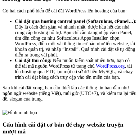
Có hai cách phổ biến để cài đặt WordPress lên hosting của bạn:
Cài đặt qua hosting control panel (Softaculous, cPanel…):
Đây là cách đơn giản và nhanh nhất, được hầu hết các nhà
cung cấp hosting hỗ trợ. Bạn chỉ cần đăng nhập vào cPanel,
tìm đến công cụ như Softaculous Apps Installer, chọn
WordPress, điền một vài thông tin cơ bản như tên website, tài
khoản quản trị, và nhấp “Install”. Quá trình cài đặt sẽ tự động
diễn ra trong vài phút.
Cài đặt thủ công:
Nếu muốn kiểm soát nhiều hơn, bạn có
thể tải mã nguồn WordPress từ trang chủ
WordPress.org
, tải
lên hosting qua FTP, tạo một cơ sở dữ liệu MySQL, và chạy
trình cài đặt bằng cách truy cập vào tên miền của bạn.
Sau khi cài đặt xong, bạn cần thiết lập các thông tin ban đầu như
ngôn ngữ website (tiếng Việt), múi giờ (UTC+7), và kiểm tra lại tiêu
đề, slogan của trang.
Cấu hình cài đặt cơ bản để chạy website truyện
mượt mà