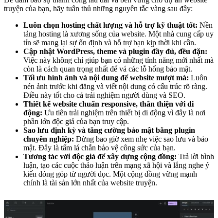
truyện của bạn, hãy tuân thủ những nguyên tắc vàng sau đây:
Luôn chọn hosting chất lượng và hỗ trợ kỹ thuật tốt:
Nền
tảng hosting là xương sống của website. Một nhà cung cấp uy
tín sẽ mang lại sự ổn định và hỗ trợ bạn kịp thời khi cần.
Cập nhật WordPress, theme và plugin đầy đủ, đều đặn:
Việc này không chỉ giúp bạn có những tính năng mới nhất mà
còn là cách quan trọng nhất để vá các lỗ hổng bảo mật.
Tối ưu hình ảnh và nội dung để website mượt mà:
Luôn
nén ảnh trước khi đăng và viết nội dung có cấu trúc rõ ràng.
Điều này tốt cho cả trải nghiệm người dùng và SEO.
Thiết kế website chuẩn responsive, thân thiện với di
động:
Ưu tiên trải nghiệm trên thiết bị di động vì đây là nơi
phần lớn độc giả của bạn truy cập.
Sao lưu định kỳ và tăng cường bảo mật bằng plugin
chuyên nghiệp:
Đừng bao giờ xem nhẹ việc sao lưu và bảo
mật. Đây là tấm lá chắn bảo vệ công sức của bạn.
Tương tác với độc giả để xây dựng cộng đồng:
Trả lời bình
luận, tạo các cuộc thảo luận trên mạng xã hội và lắng nghe ý
kiến đóng góp từ người đọc. Một cộng đồng vững mạnh
chính là tài sản lớn nhất của website truyện.