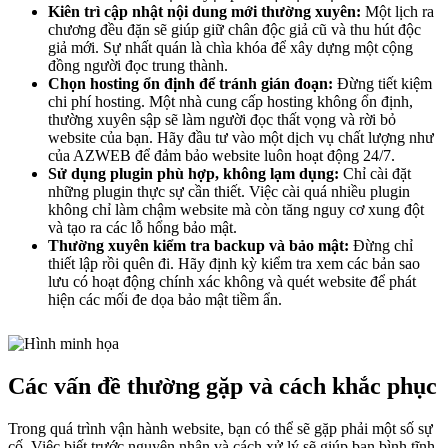
Kiên trì cập nhật nội dung mới thường xuyên:
Một lịch ra
chương đều đặn sẽ giúp giữ chân độc giả cũ và thu hút độc
giả mới. Sự nhất quán là chìa khóa để xây dựng một cộng
đồng người đọc trung thành.
Chọn hosting ổn định để tránh gián đoạn:
Đừng tiết kiệm
chi phí hosting. Một nhà cung cấp hosting không ổn định,
thường xuyên sập sẽ làm người đọc thất vọng và rời bỏ
website của bạn. Hãy đầu tư vào một dịch vụ chất lượng như
của AZWEB để đảm bảo website luôn hoạt động 24/7.
Sử dụng plugin phù hợp, không lạm dụng:
Chỉ cài đặt
những plugin thực sự cần thiết. Việc cài quá nhiều plugin
không chỉ làm chậm website mà còn tăng nguy cơ xung đột
và tạo ra các lỗ hổng bảo mật.
Thường xuyên kiểm tra backup và bảo mật:
Đừng chỉ
thiết lập rồi quên đi. Hãy định kỳ kiểm tra xem các bản sao
lưu có hoạt động chính xác không và quét website để phát
hiện các mối đe dọa bảo mật tiềm ẩn.
Các vấn đề thường gặp và cách khắc phục
Trong quá trình vận hành website, bạn có thể sẽ gặp phải một số sự
cố. Việc biết trước nguyên nhân và cách xử lý sẽ giúp bạn bình tĩnh