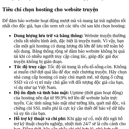
Tiêu chí chọn hosting cho website truyện
Để đảm bảo website hoạt động mượt mà và mang lại trải nghiệm tốt
nhất cho độc giả, bạn cần xem xét các tiêu chí sau khi chọn hosting:
Dung lượng lưu trữ và băng thông:
Website truyện thường
chứa rất nhiều hình ảnh, đặc biệt là truyện tranh. Vì vậy, bạn
cần một gói hosting có dung lượng đủ lớn để lưu trữ toàn bộ
nội dung. Băng thông rộng sẽ đảm bảo website không bị quá
tải khi có nhiều người truy cập cùng lúc, giúp độc giả đọc
truyện không bị gián đoạn.
Tốc độ truy cập:
Tốc độ tải trang là yếu-tố-sống-còn. Không
ai muốn chờ đợi quá lâu để đọc một chương truyện. Hãy chọn
nhà cung cấp hosting có máy chủ mạnh mẽ, sử dụng ổ cứng
SSD và có vị trí máy chủ gần với đối tượng độc giả của bạn,
ví dụ như tại Việt Nam.
Độ ổn định và tính bảo mật:
Uptime (thời gian hoạt động)
của hosting nên đạt từ 99.9% trở lên để website luôn trực
tuyến. Các tính năng bảo mật như tường lửa, quét mã độc, và
chứng chỉ SSL miễn phí là cực kỳ cần thiết để bảo vệ dữ liệu
và uy tín của bạn.
Hỗ trợ kỹ thuật và chi phí:
Khi gặp sự cố, một đội ngũ hỗ
trợ kỹ thuật chuyên nghiệp, nhiệt tình 24/7 sẽ là cứu cánh cho
bạn. Đồng thời, hãy cân nhắc chi phí hợp lý, phù hợp với