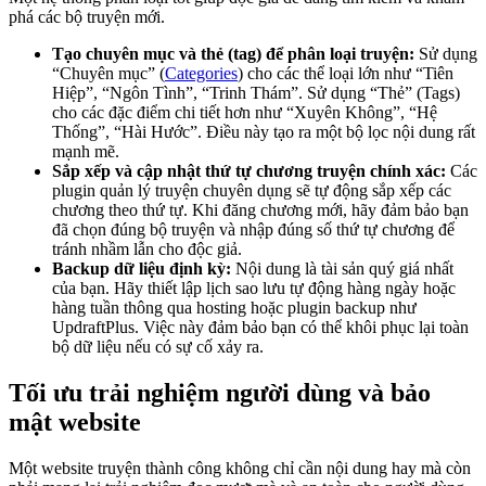
phá các bộ truyện mới.
Tạo chuyên mục và thẻ (tag) để phân loại truyện:
Sử dụng
“Chuyên mục” (
Categories
) cho các thể loại lớn như “Tiên
Hiệp”, “Ngôn Tình”, “Trinh Thám”. Sử dụng “Thẻ” (Tags)
cho các đặc điểm chi tiết hơn như “Xuyên Không”, “Hệ
Thống”, “Hài Hước”. Điều này tạo ra một bộ lọc nội dung rất
mạnh mẽ.
Sắp xếp và cập nhật thứ tự chương truyện chính xác:
Các
plugin quản lý truyện chuyên dụng sẽ tự động sắp xếp các
chương theo thứ tự. Khi đăng chương mới, hãy đảm bảo bạn
đã chọn đúng bộ truyện và nhập đúng số thứ tự chương để
tránh nhầm lẫn cho độc giả.
Backup dữ liệu định kỳ:
Nội dung là tài sản quý giá nhất
của bạn. Hãy thiết lập lịch sao lưu tự động hàng ngày hoặc
hàng tuần thông qua hosting hoặc plugin backup như
UpdraftPlus. Việc này đảm bảo bạn có thể khôi phục lại toàn
bộ dữ liệu nếu có sự cố xảy ra.
Tối ưu trải nghiệm người dùng và bảo
mật website
Một website truyện thành công không chỉ cần nội dung hay mà còn