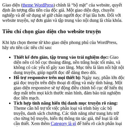
Giao diện (
theme WordPress
) chính là “bộ mặt” của website, quyết
định ấn tượng đầu tiên của độc giả. Một giao diện đẹp, chuyên
nghiệp và dễ sử dụng sẽ giữ chân người đọc ở lại lâu hơn. Đối với
website truyện, sự đơn giản và tập trung vào nội dung là chìa khóa.
Tiêu chí chọn giao diện cho website truyện
Khi lựa chọn theme từ kho giao diện phong phú của WordPress,
hãy ưu tiên các tiêu chí sau:
Thiết kế đơn giản, tập trung vào trải nghiệm đọc:
Giao
diện nên có bố cục thoáng đãng, nền trắng hoặc tối màu, và
không có các yếu tố gây xao lãng. Mục tiêu là làm nổi bật nội
dung truyện, giúp người đọc dễ dàng theo dõi.
Hỗ trợ responsive trên mọi thiết bị:
Ngày nay, phần lớn độc
giả đọc truyện trên điện thoại di động và máy tính bảng. Một
giao diện responsive sẽ tự động điều chỉnh bố cục để hiển thị
đẹp mắt trên mọi kích thước màn hình, đảm bảo trải nghiệm
đọc liền mạch.
Tích hợp tính năng hiển thị danh mục truyện rõ ràng:
Theme cần hỗ trợ tốt việc phân loại và trình bày các bộ
truyện, danh sách chương. Các tính năng như trang lưu trữ
cho từng bộ truyện, hiển thị thông tin tác giả, thể loại là rất
cần thiết. Xem thêm
Category là gì
để hiểu rõ cách phân loại