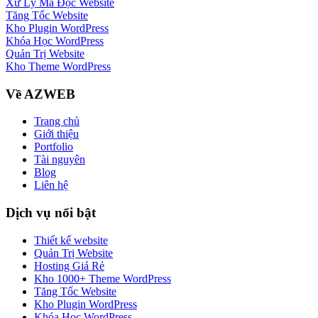
Xử Lý Mã Độc Website
Tăng Tốc Website
Kho Plugin WordPress
Khóa Học WordPress
Quản Trị Website
Kho Theme WordPress
Về AZWEB
Trang chủ
Giới thiệu
Portfolio
Tài nguyên
Blog
Liên hệ
Dịch vụ nổi bật
Thiết kế website
Quản Trị Website
Hosting Giá Rẻ
Kho 1000+ Theme WordPress
Tăng Tốc Website
Kho Plugin WordPress
Khóa Học WordPress