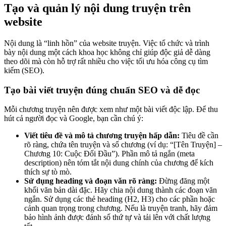
Tạo và quản lý nội dung truyện trên
website
Nội dung là “linh hồn” của website truyện. Việc tổ chức và trình
bày nội dung một cách khoa học không chỉ giúp độc giả dễ dàng
theo dõi mà còn hỗ trợ rất nhiều cho việc tối ưu hóa công cụ tìm
kiếm (SEO).
Tạo bài viết truyện đúng chuẩn SEO và dễ đọc
Mỗi chương truyện nên được xem như một bài viết độc lập. Để thu
hút cả người đọc và Google, bạn cần chú ý:
Viết tiêu đề và mô tả chương truyện hấp dẫn:
Tiêu đề cần
rõ ràng, chứa tên truyện và số chương (ví dụ: “[Tên Truyện] –
Chương 10: Cuộc Đối Đầu”). Phần mô tả ngắn (meta
description) nên tóm tắt nội dung chính của chương để kích
thích sự tò mò.
Sử dụng heading và đoạn văn rõ ràng:
Đừng đăng một
khối văn bản dài đặc. Hãy chia nội dung thành các đoạn văn
ngắn. Sử dụng các thẻ heading (H2, H3) cho các phần hoặc
cảnh quan trọng trong chương. Nếu là truyện tranh, hãy đảm
bảo hình ảnh được đánh số thứ tự và tải lên với chất lượng