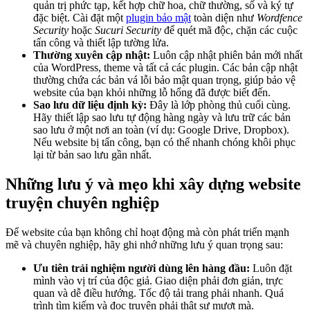
quản trị phức tạp, kết hợp chữ hoa, chữ thường, số và ký tự
đặc biệt. Cài đặt một
plugin bảo mật
toàn diện như
Wordfence
Security
hoặc
Sucuri Security
để quét mã độc, chặn các cuộc
tấn công và thiết lập tường lửa.
Thường xuyên cập nhật:
Luôn cập nhật phiên bản mới nhất
của WordPress, theme và tất cả các plugin. Các bản cập nhật
thường chứa các bản vá lỗi bảo mật quan trọng, giúp bảo vệ
website của bạn khỏi những lỗ hổng đã được biết đến.
Sao lưu dữ liệu định kỳ:
Đây là lớp phòng thủ cuối cùng.
Hãy thiết lập sao lưu tự động hàng ngày và lưu trữ các bản
sao lưu ở một nơi an toàn (ví dụ: Google Drive, Dropbox).
Nếu website bị tấn công, bạn có thể nhanh chóng khôi phục
lại từ bản sao lưu gần nhất.
Những lưu ý và mẹo khi xây dựng website
truyện chuyên nghiệp
Để website của bạn không chỉ hoạt động mà còn phát triển mạnh
mẽ và chuyên nghiệp, hãy ghi nhớ những lưu ý quan trọng sau:
Ưu tiên trải nghiệm người dùng lên hàng đầu:
Luôn đặt
mình vào vị trí của độc giả. Giao diện phải đơn giản, trực
quan và dễ điều hướng. Tốc độ tải trang phải nhanh. Quá
trình tìm kiếm và đọc truyện phải thật sự mượt mà.