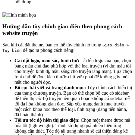
nội dung.
Hướng dẫn tùy chỉnh giao diện theo phong cách
website truyện
Sau khi cài đặt theme, bạn có thể tùy chỉnh nó trong
Giao diện >
để tạo ra phong cách riêng:
Tùy biến
Cài đặt logo, màu sắc, font chữ:
Tải lên logo của bạn, chọn
bảng màu chủ đạo phù hợp với thể loại truyện (ví dụ: màu tối
cho truyện kinh dị, màu sáng cho truyện lãng mạn). Lựa chọn
font chữ dễ đọc, kích thước chữ vừa phải để không gây mỏi
mắt cho người đọc.
Bố cục bài viết và trang danh mục:
Tùy chỉnh cách hiển thị
của trang chương truyện. Bạn có thể chọn bố cục có sidebar
để hiển thị các bộ truyện liên quan hoặc không có sidebar để
tối đa hóa không gian đọc. Sắp xếp trang danh mục truyện
một cách khoa học theo thể loại, tình trạng (đang tiến hành,
đã hoàn thành).
Tối ưu tốc độ hiển thị giao diện:
Chọn một theme được mã
hóa tốt (lightweight). Tránh sử dụng quá nhiều hiệu ứng
không cần thiết. Tốc độ tải trang nhanh sẽ cải thiện đáng kể