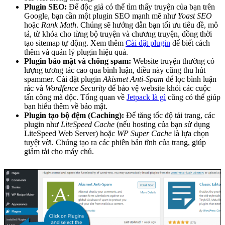
Plugin SEO:
Để độc giả có thể tìm thấy truyện của bạn trên
Google, bạn cần một plugin SEO mạnh mẽ như
Yoast SEO
hoặc
Rank Math
. Chúng sẽ hướng dẫn bạn tối ưu tiêu đề, mô
tả, từ khóa cho từng bộ truyện và chương truyện, đồng thời
tạo sitemap tự động. Xem thêm
Cài đặt plugin
để biết cách
thêm và quản lý plugin hiệu quả.
Plugin bảo mật và chống spam:
Website truyện thường có
lượng tương tác cao qua bình luận, điều này cũng thu hút
spammer. Cài đặt plugin
Akismet Anti-Spam
để lọc bình luận
rác và
Wordfence Security
để bảo vệ website khỏi các cuộc
tấn công mã độc. Tổng quan về
Jetpack là gì
cũng có thể giúp
bạn hiểu thêm về bảo mật.
Plugin tạo bộ đệm (Caching):
Để tăng tốc độ tải trang, các
plugin như
LiteSpeed Cache
(nếu hosting của bạn sử dụng
LiteSpeed Web Server) hoặc
WP Super Cache
là lựa chọn
tuyệt vời. Chúng tạo ra các phiên bản tĩnh của trang, giúp
giảm tải cho máy chủ.