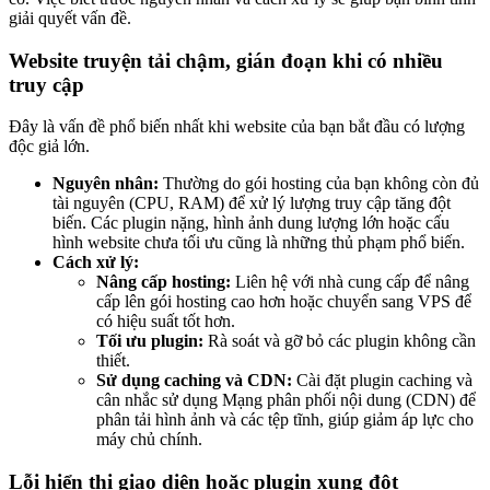
giải quyết vấn đề.
Website truyện tải chậm, gián đoạn khi có nhiều
truy cập
Đây là vấn đề phổ biến nhất khi website của bạn bắt đầu có lượng
độc giả lớn.
Nguyên nhân:
Thường do gói hosting của bạn không còn đủ
tài nguyên (CPU, RAM) để xử lý lượng truy cập tăng đột
biến. Các plugin nặng, hình ảnh dung lượng lớn hoặc cấu
hình website chưa tối ưu cũng là những thủ phạm phổ biến.
Cách xử lý:
Nâng cấp hosting:
Liên hệ với nhà cung cấp để nâng
cấp lên gói hosting cao hơn hoặc chuyển sang VPS để
có hiệu suất tốt hơn.
Tối ưu plugin:
Rà soát và gỡ bỏ các plugin không cần
thiết.
Sử dụng caching và CDN:
Cài đặt plugin caching và
cân nhắc sử dụng Mạng phân phối nội dung (CDN) để
phân tải hình ảnh và các tệp tĩnh, giúp giảm áp lực cho
máy chủ chính.
Lỗi hiển thị giao diện hoặc plugin xung đột