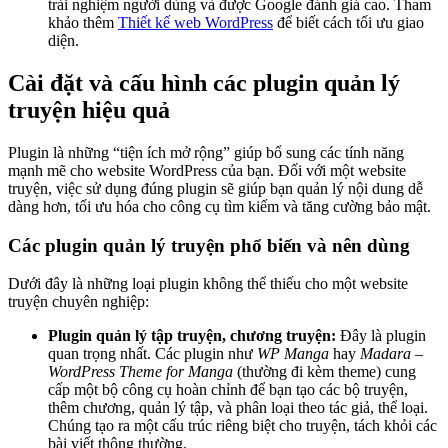
trải nghiệm người dùng và được Google đánh giá cao. Tham
khảo thêm
Thiết kế web WordPress
để biết cách tối ưu giao
diện.
Cài đặt và cấu hình các plugin quản lý
truyện hiệu quả
Plugin là những “tiện ích mở rộng” giúp bổ sung các tính năng
mạnh mẽ cho website WordPress của bạn. Đối với một website
truyện, việc sử dụng đúng plugin sẽ giúp bạn quản lý nội dung dễ
dàng hơn, tối ưu hóa cho công cụ tìm kiếm và tăng cường bảo mật.
Các plugin quản lý truyện phổ biến và nên dùng
Dưới đây là những loại plugin không thể thiếu cho một website
truyện chuyên nghiệp:
Plugin quản lý tập truyện, chương truyện:
Đây là plugin
quan trọng nhất. Các plugin như
WP Manga
hay
Madara –
WordPress Theme for Manga
(thường đi kèm theme) cung
cấp một bộ công cụ hoàn chỉnh để bạn tạo các bộ truyện,
thêm chương, quản lý tập, và phân loại theo tác giả, thể loại.
Chúng tạo ra một cấu trúc riêng biệt cho truyện, tách khỏi các
bài viết thông thường.