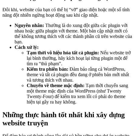
Đôi khi, website của bạn có thể bị “vỡ” giao diện hoặc một số tính
năng đột nhiên ngừng hoạt động sau khi cập nhật.
Nguyên nhân:
Thường là do xung đột giữa các plugin với
nhau hoặc giữa plugin với theme. Một bản cập nhật mới có
thể không tương thích với các thành phần cũ trên website của
bạn.
Cách xử lý:
Tạm thời vô hiệu hóa tất cả plugin:
Nếu website trở
lại bình thường, hãy kích hoạt lại từng plugin một để
tìm ra “thủ phạm”.
Kiểm tra phiên bản:
Đảm bảo rằng cả WordPress,
theme và tất cả plugin đều đang ở phiên bản mới nhất
và tương thích với nhau.
Chuyển về theme mặc định:
Tạm thời chuyển sang
một theme mặc định của WordPress (như Twenty
Twenty-Four) để kiểm tra xem lỗi có phải do theme
hiện tại gây ra hay không.
Những thực hành tốt nhất khi xây dựng
website truyện
Để đảm bảo sự thành công lâu dài và bền vững cho dự án website