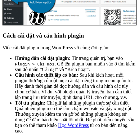
Cách cài đặt và cấu hình plugin
Việc cài đặt plugin trong WordPress vô cùng đơn giản:
Hướng dẫn cài đặt plugin:
Từ trang quản trị, bạn vào
. Gõ tên plugin bạn muốn vào ô tìm kiếm,
Plugin > Cài mới
sau đó nhấn “Cài đặt” và “Kích hoạt”.
Cấu hình các thiết lập cơ bản:
Sau khi kích hoạt, mỗi
plugin thường có một mục cài đặt riêng trong menu quản trị.
Hãy dành thời gian để đọc hướng dẫn và cấu hình các tùy
chọn cơ bản. Ví dụ, với plugin quản lý truyện, bạn cần thiết
lập trang lưu trữ truyện, định dạng URL cho chương, v.v.
Tối ưu plugin:
Chỉ giữ lại những plugin thực sự cần thiết.
Quá nhiều plugin có thể làm chậm website và gây xung đột.
Thường xuyên kiểm tra và gỡ bỏ những plugin không sử
dụng để đảm bảo hiệu suất tốt nhất. Để phát triển chuyên sâu,
bạn có thể tham khảo
Học WordPress
từ cơ bản đến nâng
cao.