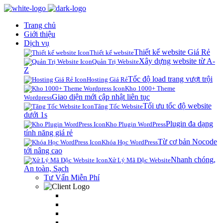
Trang chủ
Giới thiệu
Dịch vụ
Thiết kế website Giá Rẻ
Thiết kế website
Xây dựng website từ A-
Quản Trị Website
Z
Tốc độ load trang vượt trội
Hosting Giá Rẻ
Kho 1000+ Theme
Giao diện mới cập nhật liên tục
Wordpress
Tối ưu tốc độ website
Tăng Tốc Website
dưới 1s
Plugin đa dạng
Kho Plugin WordPress
tính năng giá rẻ
Từ cơ bản Nocode
Khóa Học WordPress
tới nâng cao
Nhanh chóng,
Xử Lý Mã Độc Website
An toàn, Sạch
Tư Vấn Miễn Phí