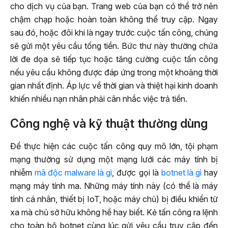
cho dịch vụ của bạn. Trang web của bạn có thể trở nên
chậm chạp hoặc hoàn toàn không thể truy cập. Ngay
sau đó, hoặc đôi khi là ngay trước cuộc tấn công, chúng
sẽ gửi một yêu cầu tống tiền. Bức thư này thường chứa
lời đe dọa sẽ tiếp tục hoặc tăng cường cuộc tấn công
nếu yêu cầu không được đáp ứng trong một khoảng thời
gian nhất định. Áp lực về thời gian và thiệt hại kinh doanh
khiến nhiều nạn nhân phải cân nhắc việc trả tiền.
Công nghệ và kỹ thuật thường dùng
Để thực hiện các cuộc tấn công quy mô lớn, tội phạm
mạng thường sử dụng một mạng lưới các máy tính bị
nhiễm
mã độc malware là gì
, được gọi là
botnet là gì
hay
mạng máy tính ma. Những máy tính này (có thể là máy
tính cá nhân, thiết bị IoT, hoặc máy chủ) bị điều khiển từ
xa mà chủ sở hữu không hề hay biết. Kẻ tấn công ra lệnh
cho toàn bộ botnet cùng lúc gửi yêu cầu truy cập đến