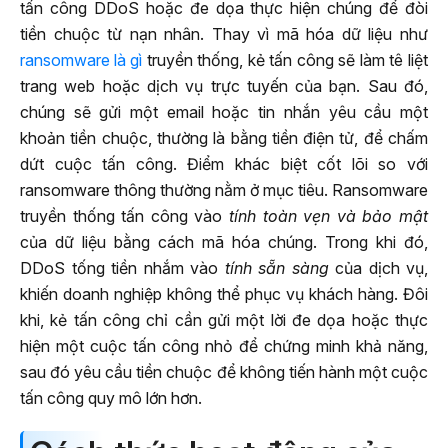
tấn công DDoS hoặc đe dọa thực hiện chúng để đòi
tiền chuộc từ nạn nhân. Thay vì mã hóa dữ liệu như
ransomware là gì
truyền thống, kẻ tấn công sẽ làm tê liệt
trang web hoặc dịch vụ trực tuyến của bạn. Sau đó,
chúng sẽ gửi một email hoặc tin nhắn yêu cầu một
khoản tiền chuộc, thường là bằng tiền điện tử, để chấm
dứt cuộc tấn công. Điểm khác biệt cốt lõi so với
ransomware thông thường nằm ở mục tiêu. Ransomware
truyền thống tấn công vào
tính toàn vẹn và bảo mật
của dữ liệu bằng cách mã hóa chúng. Trong khi đó,
DDoS tống tiền nhắm vào
tính sẵn sàng
của dịch vụ,
khiến doanh nghiệp không thể phục vụ khách hàng. Đôi
khi, kẻ tấn công chỉ cần gửi một lời đe dọa hoặc thực
hiện một cuộc tấn công nhỏ để chứng minh khả năng,
sau đó yêu cầu tiền chuộc để không tiến hành một cuộc
tấn công quy mô lớn hơn.