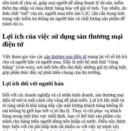
nền kinh tế chia sẻ, giúp mọi người dễ dàng thanh lý tài sản, kiếm
thêm thu nhập và mua được hàng hóa với giá rẻ hơn. Tuy nhiên, do
tính chất “mở” của nó, người mua trên sàn C2C cần cẩn trọng hơn
trong việc kiểm tra thông tin người bán và chất lượng sản phẩm để
tránh rủi ro.
Lợi ích của việc sử dụng sàn thương mại
điện tử
Việc tham gia vào các
sàn thương mại điện tử
mang lại vô số lợi ích
cho cả người bán và người mua. Đây là một hệ sinh thái “cùng
thắng” (win-win), nơi mỗi bên đều tìm thấy những giá trị riêng biệt,
góp phần thúc đẩy sự phát triển chung của thị trường.
Lợi ích đối với người bán
Đối với các doanh nghiệp và cá nhân kinh doanh, sàn thương mại
điện tử mở ra một cánh cửa vàng để phát triển. Lợi ích lớn nhất và
rõ ràng nhất là khả năng tiếp cận một lượng khách hàng khổng lồ
mà không bị giới hạn bởi vị trí địa lý. Thay vì chỉ phục vụ khách
hàng trong một khu vực nhất định, bạn có thể bán sản phẩm của
mình cho hàng triệu người dùng trên khắp cả nước. Điều này được
thực hiện với chi phí thấp hơn rất nhiều so với việc tự mình xây