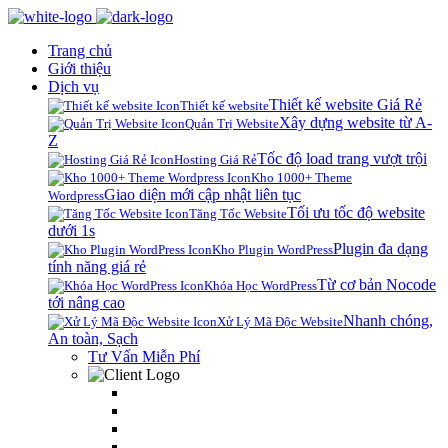
Trang chủ
Giới thiệu
Dịch vụ
Thiết kế website Giá Rẻ
Thiết kế website
Xây dựng website từ A-
Quản Trị Website
Z
Tốc độ load trang vượt trội
Hosting Giá Rẻ
Kho 1000+ Theme
Giao diện mới cập nhật liên tục
Wordpress
Tối ưu tốc độ website
Tăng Tốc Website
dưới 1s
Plugin đa dạng
Kho Plugin WordPress
tính năng giá rẻ
Từ cơ bản Nocode
Khóa Học WordPress
tới nâng cao
Nhanh chóng,
Xử Lý Mã Độc Website
An toàn, Sạch
Tư Vấn Miễn Phí