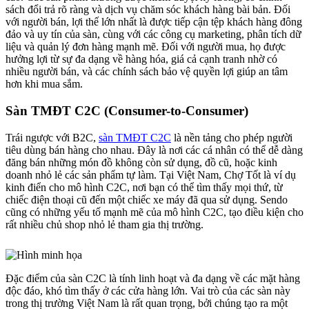
sách đổi trả rõ ràng và dịch vụ chăm sóc khách hàng bài bản. Đối
với người bán, lợi thế lớn nhất là được tiếp cận tệp khách hàng đông
đảo và uy tín của sàn, cùng với các công cụ marketing, phân tích dữ
liệu và quản lý đơn hàng mạnh mẽ. Đối với người mua, họ được
hưởng lợi từ sự đa dạng về hàng hóa, giá cả cạnh tranh nhờ có
nhiều người bán, và các chính sách bảo vệ quyền lợi giúp an tâm
hơn khi mua sắm.
Sàn TMĐT C2C (Consumer-to-Consumer)
Trái ngược với B2C,
sàn TMĐT C2C
là nền tảng cho phép người
tiêu dùng bán hàng cho nhau. Đây là nơi các cá nhân có thể dễ dàng
đăng bán những món đồ không còn sử dụng, đồ cũ, hoặc kinh
doanh nhỏ lẻ các sản phẩm tự làm. Tại Việt Nam, Chợ Tốt là ví dụ
kinh điển cho mô hình C2C, nơi bạn có thể tìm thấy mọi thứ, từ
chiếc điện thoại cũ đến một chiếc xe máy đã qua sử dụng. Sendo
cũng có những yếu tố mạnh mẽ của mô hình C2C, tạo điều kiện cho
rất nhiều chủ shop nhỏ lẻ tham gia thị trường.
Đặc điểm của sàn C2C là tính linh hoạt và đa dạng về các mặt hàng
độc đáo, khó tìm thấy ở các cửa hàng lớn. Vai trò của các sàn này
trong thị trường Việt Nam là rất quan trọng, bởi chúng tạo ra một