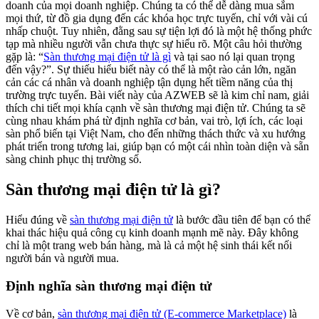
doanh của mọi doanh nghiệp. Chúng ta có thể dễ dàng mua sắm
mọi thứ, từ đồ gia dụng đến các khóa học trực tuyến, chỉ với vài cú
nhấp chuột. Tuy nhiên, đằng sau sự tiện lợi đó là một hệ thống phức
tạp mà nhiều người vẫn chưa thực sự hiểu rõ. Một câu hỏi thường
gặp là: “
Sàn thương mại điện tử là gì
và tại sao nó lại quan trọng
đến vậy?”. Sự thiếu hiểu biết này có thể là một rào cản lớn, ngăn
cản các cá nhân và doanh nghiệp tận dụng hết tiềm năng của thị
trường trực tuyến. Bài viết này của AZWEB sẽ là kim chỉ nam, giải
thích chi tiết mọi khía cạnh về sàn thương mại điện tử. Chúng ta sẽ
cùng nhau khám phá từ định nghĩa cơ bản, vai trò, lợi ích, các loại
sàn phổ biến tại Việt Nam, cho đến những thách thức và xu hướng
phát triển trong tương lai, giúp bạn có một cái nhìn toàn diện và sẵn
sàng chinh phục thị trường số.
Sàn thương mại điện tử là gì?
Hiểu đúng về
sàn thương mại điện tử
là bước đầu tiên để bạn có thể
khai thác hiệu quả công cụ kinh doanh mạnh mẽ này. Đây không
chỉ là một trang web bán hàng, mà là cả một hệ sinh thái kết nối
người bán và người mua.
Định nghĩa sàn thương mại điện tử
Về cơ bản,
sàn thương mại điện tử (E-commerce Marketplace)
là