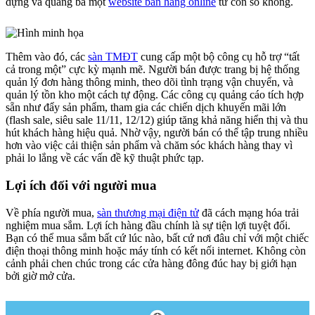
dựng và quảng bá một
website bán hàng online
từ con số không.
Thêm vào đó, các
sàn TMĐT
cung cấp một bộ công cụ hỗ trợ “tất
cả trong một” cực kỳ mạnh mẽ. Người bán được trang bị hệ thống
quản lý đơn hàng thông minh, theo dõi tình trạng vận chuyển, và
quản lý tồn kho một cách tự động. Các công cụ quảng cáo tích hợp
sẵn như đẩy sản phẩm, tham gia các chiến dịch khuyến mãi lớn
(flash sale, siêu sale 11/11, 12/12) giúp tăng khả năng hiển thị và thu
hút khách hàng hiệu quả. Nhờ vậy, người bán có thể tập trung nhiều
hơn vào việc cải thiện sản phẩm và chăm sóc khách hàng thay vì
phải lo lắng về các vấn đề kỹ thuật phức tạp.
Lợi ích đối với người mua
Về phía người mua,
sàn thương mại điện tử
đã cách mạng hóa trải
nghiệm mua sắm. Lợi ích hàng đầu chính là sự tiện lợi tuyệt đối.
Bạn có thể mua sắm bất cứ lúc nào, bất cứ nơi đâu chỉ với một chiếc
điện thoại thông minh hoặc máy tính có kết nối internet. Không còn
cảnh phải chen chúc trong các cửa hàng đông đúc hay bị giới hạn
bởi giờ mở cửa.