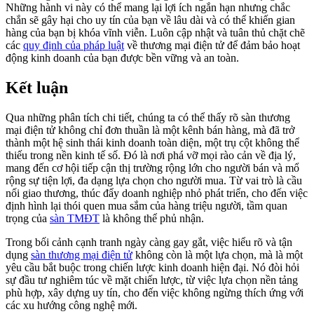
Những hành vi này có thể mang lại lợi ích ngắn hạn nhưng chắc
chắn sẽ gây hại cho uy tín của bạn về lâu dài và có thể khiến gian
hàng của bạn bị khóa vĩnh viễn. Luôn cập nhật và tuân thủ chặt chẽ
các
quy định của pháp luật
về thương mại điện tử để đảm bảo hoạt
động kinh doanh của bạn được bền vững và an toàn.
Kết luận
Qua những phân tích chi tiết, chúng ta có thể thấy rõ sàn thương
mại điện tử không chỉ đơn thuần là một kênh bán hàng, mà đã trở
thành một hệ sinh thái kinh doanh toàn diện, một trụ cột không thể
thiếu trong nền kinh tế số. Đó là nơi phá vỡ mọi rào cản về địa lý,
mang đến cơ hội tiếp cận thị trường rộng lớn cho người bán và mổ
rộng sự tiện lợi, đa dạng lựa chọn cho người mua. Từ vai trò là cầu
nối giao thương, thúc đẩy doanh nghiệp nhỏ phát triển, cho đến việc
định hình lại thói quen mua sắm của hàng triệu người, tầm quan
trọng của
sàn TMĐT
là không thể phủ nhận.
Trong bối cảnh cạnh tranh ngày càng gay gắt, việc hiểu rõ và tận
dụng
sàn thương mại điện tử
không còn là một lựa chọn, mà là một
yêu cầu bắt buộc trong chiến lược kinh doanh hiện đại. Nó đòi hỏi
sự đầu tư nghiêm túc về mặt chiến lược, từ việc lựa chọn nền tảng
phù hợp, xây dựng uy tín, cho đến việc không ngừng thích ứng với
các xu hướng công nghệ mới.