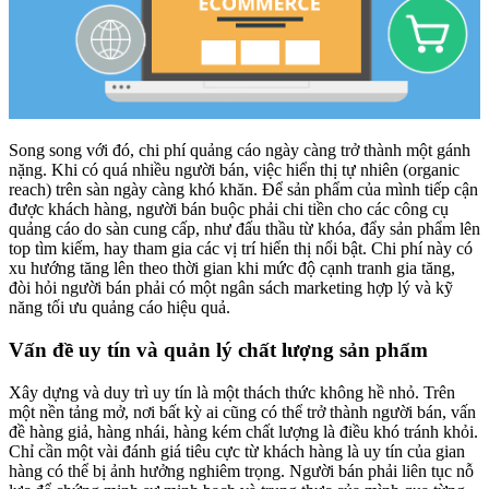
Song song với đó, chi phí quảng cáo ngày càng trở thành một gánh
nặng. Khi có quá nhiều người bán, việc hiển thị tự nhiên (organic
reach) trên sàn ngày càng khó khăn. Để sản phẩm của mình tiếp cận
được khách hàng, người bán buộc phải chi tiền cho các công cụ
quảng cáo do sàn cung cấp, như đấu thầu từ khóa, đẩy sản phẩm lên
top tìm kiếm, hay tham gia các vị trí hiển thị nổi bật. Chi phí này có
xu hướng tăng lên theo thời gian khi mức độ cạnh tranh gia tăng,
đòi hỏi người bán phải có một ngân sách marketing hợp lý và kỹ
năng tối ưu quảng cáo hiệu quả.
Vấn đề uy tín và quản lý chất lượng sản phẩm
Xây dựng và duy trì uy tín là một thách thức không hề nhỏ. Trên
một nền tảng mở, nơi bất kỳ ai cũng có thể trở thành người bán, vấn
đề hàng giả, hàng nhái, hàng kém chất lượng là điều khó tránh khỏi.
Chỉ cần một vài đánh giá tiêu cực từ khách hàng là uy tín của gian
hàng có thể bị ảnh hưởng nghiêm trọng. Người bán phải liên tục nỗ