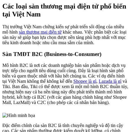
Các loại sàn thương mại điện tử phổ biến
tại Việt Nam
Thị trường Việt Nam chứng kiến sự phát triển sôi động của nhiều
mô hình
sàn thương mại điện tử
khác nhau. Việc phân biệt các loại
sàn này sẽ giúp bạn lựa chọn được nền tảng phù hợp nhất với mục
tiêu kinh doanh hoặc nhu cầu mua sắm của mình.
Sàn TMĐT B2C (Business-to-Consumer)
Mô hình B2C là nơi các doanh nghiệp bán sản phẩm hoặc dịch vụ
trực tiếp cho người tiêu dùng cuối cùng. Đây là loại hình sàn phổ
biến và quen thuộc nhất với hầu hết chúng ta. Các ví dụ điển hình
tại Việt Nam không thể không kể đến
Shopee là gì
,
Lazada là gì
và
Tiki. Ban đầu, Tiki có thể được xem là một mô hình B2C thuần túy,
nhưng hiện nay cả ba nền tảng này đều phát triển thành mô hình
hybrid, kết hợp cả B2C (với các gian hàng chính hãng như Shopee
Mall, LazMall) và C2C (cho phép các cá nhân bán hàng).
Đặc điểm chính của sàn B2C là tính chuyên nghiệp và độ tin cậy
cao. Các sản phẩm thường được kiểm duyệt kỹ lưỡng, có chính