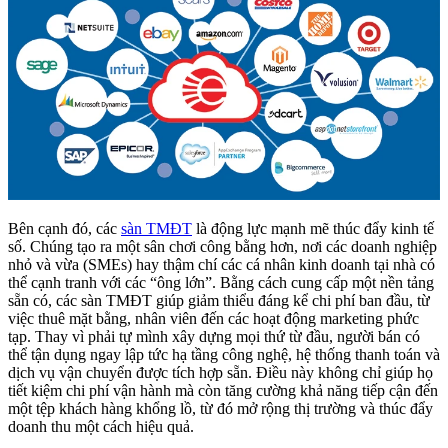
Bên cạnh đó, các
sàn TMĐT
là động lực mạnh mẽ thúc đẩy kinh tế
số. Chúng tạo ra một sân chơi công bằng hơn, nơi các doanh nghiệp
nhỏ và vừa (SMEs) hay thậm chí các cá nhân kinh doanh tại nhà có
thể cạnh tranh với các “ông lớn”. Bằng cách cung cấp một nền tảng
sẵn có, các sàn TMĐT giúp giảm thiểu đáng kể chi phí ban đầu, từ
việc thuê mặt bằng, nhân viên đến các hoạt động marketing phức
tạp. Thay vì phải tự mình xây dựng mọi thứ từ đầu, người bán có
thể tận dụng ngay lập tức hạ tầng công nghệ, hệ thống thanh toán và
dịch vụ vận chuyển được tích hợp sẵn. Điều này không chỉ giúp họ
tiết kiệm chi phí vận hành mà còn tăng cường khả năng tiếp cận đến
một tệp khách hàng khổng lồ, từ đó mở rộng thị trường và thúc đẩy
doanh thu một cách hiệu quả.