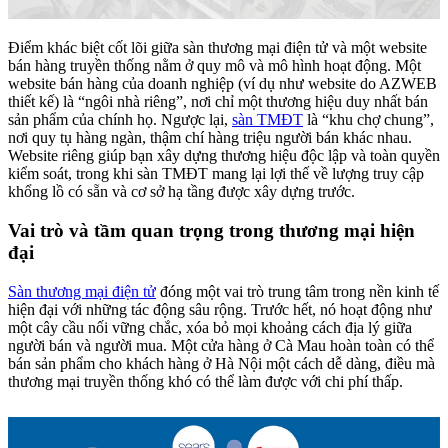
Điểm khác biệt cốt lõi giữa sàn thương mại điện tử và một website
bán hàng truyền thống nằm ở quy mô và mô hình hoạt động. Một
website bán hàng của doanh nghiệp (ví dụ như website do AZWEB
thiết kế) là “ngôi nhà riêng”, nơi chỉ một thương hiệu duy nhất bán
sản phẩm của chính họ. Ngược lại,
sàn TMĐT
là “khu chợ chung”,
nơi quy tụ hàng ngàn, thậm chí hàng triệu người bán khác nhau.
Website riêng giúp bạn xây dựng thương hiệu độc lập và toàn quyền
kiểm soát, trong khi sàn TMĐT mang lại lợi thế về lượng truy cập
khổng lồ có sẵn và cơ sở hạ tầng được xây dựng trước.
Vai trò và tầm quan trọng trong thương mại hiện
đại
Sàn thương mại điện tử
đóng một vai trò trung tâm trong nền kinh tế
hiện đại với những tác động sâu rộng. Trước hết, nó hoạt động như
một cây cầu nối vững chắc, xóa bỏ mọi khoảng cách địa lý giữa
người bán và người mua. Một cửa hàng ở Cà Mau hoàn toàn có thể
bán sản phẩm cho khách hàng ở Hà Nội một cách dễ dàng, điều mà
thương mại truyền thống khó có thể làm được với chi phí thấp.