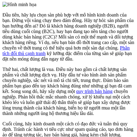
Đầu tiên, hãy lựa chọn sàn phù hợp với mô hình kinh doanh của
bạn. Đừng vội vàng chạy theo đám đông. Hãy tự hỏi: sản phẩm của
bạn hướng đến ai? Đó là khách hàng doanh nghiệp (B2B), người
tiêu dùng cuối cùng (B2C), hay bạn đang tạo nền tảng cho người
dùng khác bán hàng (C2C)? Mỗi sàn có một thế mạnh và đối tượng
khách hàng riêng. Ví dụ, nếu bạn bán đồ thời trang cao cấp, một sàn
chuyên về thời trang có thể hiệu quả hơn một sàn đại chúng.
Phân
tích đối thủ cạnh tranh
kỹ lưỡng đặc điểm của từng sàn sẽ giúp bạn
đặt nền móng đúng đắn ngay từ đầu.
Thứ hai, chất lượng là vua. Điều này bao gồm cả chất lượng sản
phẩm và chất lượng dịch vụ. Hãy đầu tư vào hình ảnh sản phẩm
chuyên nghiệp, sắc nét và mô tả chi tiết, trung thực. Đảm bảo sản
phẩm bạn giao đến tay khách hàng đúng như những gì bạn đã cam
kết. Song song đó, hãy xây dựng một
quy trình bán hàng
chuyên
nghiệp. Phản hồi thắc mắc nhanh chóng, xử lý khiếu nại một cách
khéo léo và luôn giữ thái độ thân thiện sẽ giúp bạn xây dựng được
lòng trung thành của khách hàng, biến họ từ người mua một lần
thành những người ủng hộ thương hiệu lâu dài.
Cuối cùng, hãy kinh doanh một cách có đạo đức và tuân thủ quy
định. Tránh các hành vi tiêu cực như spam quảng cáo, tạo đơn hàng
ảo để tăng tương tác, hay bán hàng giả, hàng kém chất lượng.