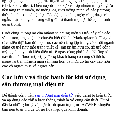
nghiệm, hoặc mua hàng trực tuyến và nhận tại cửa hàng gần nhất
(click-and-collect). Điều này đòi hỏi sự kết hợp nhuần nhuyễn giữa
nền tảng trực tuyến, hệ thống logistics thông minh và các phương
thức thanh toán số tiện lợi. Tốc độ giao hàng ngày càng được rút
ngắn, thậm chí giao trong vài giờ, trở thành một lợi thế cạnh tranh
quan trọng.
Cuối cùng, tương lai của ngành sẽ chứng kiến sự trỗi dậy của các
sàn thương mại điện tử chuyên biệt (Niche Marketplaces). Thay vì
các “siêu thị” bán đủ mọi thứ, các nền tảng tập trung vào một ngành
hàng cụ thể như thời trang thiết kế, sản phẩm hữu cơ, đồ thủ công
mỹ nghệ, hay linh kiện điện tử sẽ ngày càng phổ biến. Những sàn
này thu hút được một cộng đồng khách hàng có cùng sở thích,
mang lại trải nghiệm mua sắm sâu hơn và mức độ tin cậy cao hơn
cho cả người mua và người bán.
Các lưu ý và thực hành tốt khi sử dụng
sàn thương mại điện tử
Để thành công trên
sàn thương mại điện tử
, việc trang bị kiến thức
và áp dụng các chiến lược thông minh là vô cùng cần thiết. Dưới
đây là những lưu ý và thực hành quan trọng mà AZWEB khuyên
bạn nên tuân thủ để tối ưu hóa hiệu quả kinh doanh.