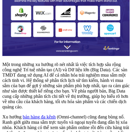
Một trong những xu hướng rõ nét nhất là việc tích hợp sâu rộng
công nghệ Trí tuệ nhân tạo (AI) và Dữ liệu lớn (Big Data). Các sàn
TMĐT đang sử dụng AI để cá nhân hóa trải nghiệm mua sắm một
cách tinh vi. Hệ thống sẽ phân tích lịch sử tìm kiếm, hành vi mua
sắm của bạn để gợi ý những sản phẩm phù hợp nhất, tạo ra cảm giác
như sàn được thiết kế riêng cho bạn. Về phía người bán, Big Data
cung cấp những phân tích chi tiết về thị trường, giúp họ hiểu rõ hơn
về nhu cầu của khách hàng, tối ưu hóa sản phẩm và các chiến dịch
quảng cáo.
Xu hướng
bán hàng đa kênh
(Omni-channel) cũng đang bùng nổ.
Ranh giới giữa mua sắm trực tuyến và ngoại tuyến đang dần bị xóa
nhòa. Khách hàng có thể xem sản phẩm online rồi đến cửa hàng trải