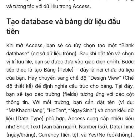
và tương tác với dữ liệu trong Access.
Tạo database và bảng dữ liệu đầu
tiên
Khi mở Access, bạn sẽ có tùy chọn tạo một “Blank
database” (cơ sở dữ liệu trống). Sau khi đặt tên và chọn
vị trí lưu file, bạn sẽ được đưa vào giao diện chính. Bước
tiếp theo là tạo Bảng (Table) – đây là nơi chứa dữ liệu
của bạn. Hãy chuyển sang chế độ “Design View” (Chế
độ thiết kế) để định nghĩa cấu trúc cho bảng. Tại đây,
bạn sẽ tạo các trường (fields) tương ứng với các cột
thông tin. Với mỗi trường, bạn cần đặt tên (ví dụ:
“MaKhachHang”, “HoTen”, “NgaySinh”) và chọn kiểu dữ
liệu (Data Type) phù hợp. Access cung cấp nhiều kiểu
như Short Text (văn bản ngắn), Number (số), Date/Time
(ngày/tháng), Currency (tiền tệ), và Yes/No (có/không).