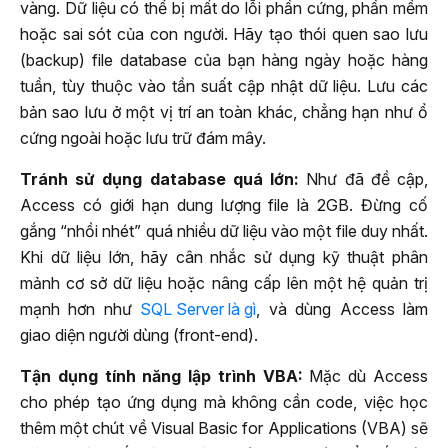
vàng. Dữ liệu có thể bị mất do lỗi phần cứng, phần mềm
hoặc sai sót của con người. Hãy tạo thói quen sao lưu
(backup) file database của bạn hàng ngày hoặc hàng
tuần, tùy thuộc vào tần suất cập nhật dữ liệu. Lưu các
bản sao lưu ở một vị trí an toàn khác, chẳng hạn như ổ
cứng ngoài hoặc lưu trữ đám mây.
Tránh sử dụng database quá lớn:
Như đã đề cập,
Access có giới hạn dung lượng file là 2GB. Đừng cố
gắng “nhồi nhét” quá nhiều dữ liệu vào một file duy nhất.
Khi dữ liệu lớn, hãy cân nhắc sử dụng kỹ thuật phân
mảnh cơ sở dữ liệu hoặc nâng cấp lên một hệ quản trị
mạnh hơn như
SQL Server là gì
, và dùng Access làm
giao diện người dùng (front-end).
Tận dụng tính năng lập trình VBA:
Mặc dù Access
cho phép tạo ứng dụng mà không cần code, việc học
thêm một chút về Visual Basic for Applications (VBA) sẽ