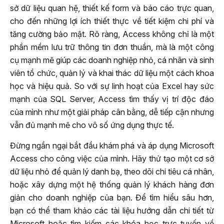
sở dữ liệu quan hệ, thiết kế form và báo cáo trực quan,
cho đến những lợi ích thiết thực về tiết kiệm chi phí và
tăng cường bảo mật. Rõ ràng, Access không chỉ là một
phần mềm lưu trữ thông tin đơn thuần, mà là một công
cụ mạnh mẽ giúp các doanh nghiệp nhỏ, cá nhân và sinh
viên tổ chức, quản lý và khai thác dữ liệu một cách khoa
học và hiệu quả. So với sự linh hoạt của Excel hay sức
mạnh của SQL Server, Access tìm thấy vị trí độc đáo
của mình như một giải pháp cân bằng, dễ tiếp cận nhưng
vẫn đủ mạnh mẽ cho vô số ứng dụng thực tế.
Đừng ngần ngại bắt đầu khám phá và áp dụng Microsoft
Access cho công việc của mình. Hãy thử tạo một cơ sở
dữ liệu nhỏ để quản lý danh bạ, theo dõi chi tiêu cá nhân,
hoặc xây dựng một hệ thống quản lý khách hàng đơn
giản cho doanh nghiệp của bạn. Để tìm hiểu sâu hơn,
bạn có thể tham khảo các tài liệu hướng dẫn chi tiết từ
Microsoft hoặc tìm kiếm các khóa học trực tuyến về