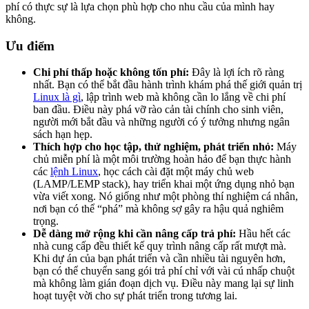
phí có thực sự là lựa chọn phù hợp cho nhu cầu của mình hay
không.
Ưu điểm
Chi phí thấp hoặc không tốn phí:
Đây là lợi ích rõ ràng
nhất. Bạn có thể bắt đầu hành trình khám phá thế giới quản trị
Linux là gì
, lập trình web mà không cần lo lắng về chi phí
ban đầu. Điều này phá vỡ rào cản tài chính cho sinh viên,
người mới bắt đầu và những người có ý tưởng nhưng ngân
sách hạn hẹp.
Thích hợp cho học tập, thử nghiệm, phát triển nhỏ:
Máy
chủ miễn phí là một môi trường hoàn hảo để bạn thực hành
các
lệnh Linux
, học cách cài đặt một máy chủ web
(LAMP/LEMP stack), hay triển khai một ứng dụng nhỏ bạn
vừa viết xong. Nó giống như một phòng thí nghiệm cá nhân,
nơi bạn có thể “phá” mà không sợ gây ra hậu quả nghiêm
trọng.
Dễ dàng mở rộng khi cần nâng cấp trả phí:
Hầu hết các
nhà cung cấp đều thiết kế quy trình nâng cấp rất mượt mà.
Khi dự án của bạn phát triển và cần nhiều tài nguyên hơn,
bạn có thể chuyển sang gói trả phí chỉ với vài cú nhấp chuột
mà không làm gián đoạn dịch vụ. Điều này mang lại sự linh
hoạt tuyệt vời cho sự phát triển trong tương lai.