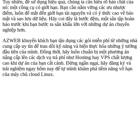
Tuy nhiên, để sử dụng hiệu quả, chúng ta cần hiểu rõ bản chất của
nó: một công cụ có giới hạn. Bạn cần nắm vững các ưu nhược
điểm, luôn để mắt đến giới hạn tài nguyên và có ý thức cao về bảo
mật và sao lưu dữ liệu. Hãy coi đây là bước đệm, một sân tập hoàn
hảo trước khi bạn bước ra sân khấu lớn với những dự án chuyên
nghiệp hơn.
AZWEB khuyến khích bạn tận dụng các gói miễn phí từ những nhà
cung cấp uy tín để trau dồi kỹ năng và hiện thực hóa những ý tưởng
đầu tiên của mình. Đồng thời, hãy luôn chuẩn bị một phương án
nâng cấp lên các dịch vụ trả phí như Hosting hay VPS chất lượng
cao khi dự án của bạn cất cánh. Đừng ngần ngại, hãy đăng ký và
trải nghiệm ngay hôm nay để tự mình khám phá tiềm năng vô hạn
của máy chủ cloud Linux.