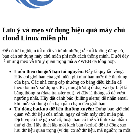
Lưu ý và mẹo sử dụng hiệu quả máy chủ
cloud Linux miễn phí
Để có trải nghiệm tốt nhất và tránh những rắc rối không đáng có,
bạn cần sử dụng máy chủ miễn phí một cách thông minh. Dưới đây
là những mẹo và lưu ý quan trọng mà AZWEB đã tổng hợp.
Luôn theo dõi giới hạn tài nguyên:
Đây là quy tắc vàng.
Hãy coi giới hạn của gói miễn phí như hạn mức thẻ tín dụng
của bạn. Các nhà cung cấp thường có bảng điều khiển để
theo dõi mức sử dụng CPU, dung lượng ổ đĩa, và đặc biệt là
băng thông ra (data transfer out), vì đây là thông số dễ vượt
ngưỡng nhất. Hãy đặt cảnh báo (billing alerts) để nhận email
khi mức sử dụng của bạn gần chạm đến giới hạn.
Tự động backup dữ liệu thường xuyên:
Đừng bao giờ chủ
quan với dữ liệu của mình, ngay cả trên máy chủ miễn phí.
Dịch vụ có thể gặp sự cố, hoặc bạn có thể vô tình xóa nhầm
thứ gì đó. Hãy thiết lập một kịch bản (script) để tự động sao
lưu dữ liệu quan trọng (ví dụ: cơ sở dữ liệu, mã nguồn) ra một