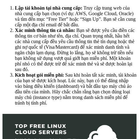
Lập tài khoản tại nhà cung cấp:
Truy cập trang web của
nhà cung cấp bạn chọn (ví dụ: AWS, Google Cloud, Oracle)
và tìm đến mục “Free Tier” hoặc “Sign Up”. Bạn sẽ cần cung
cấp một địa chỉ email để bắt đầu.
Xác minh thông tin cá nhân:
Bạn sẽ được yêu cầu điền các
thông tin cơ bản như tên, địa chỉ. Quan trọng nhất, hầu hết
các nhà cung cấp đều yêu cầu thông tin thẻ tín dụng hoặc thẻ
ghi nợ quốc tế (Visa/Mastercard) để xác minh danh tính và
ngăn chặn lạm dụng. Đừng lo lắng, họ sẽ không trừ tiền nếu
bạn không sử dụng vượt quá giới hạn miễn phí. Một khoản
phí nhỏ có thể được trừ để xác minh thẻ và sẽ được hoàn lại
sau đó.
Kích hoạt gói miễn phí:
Sau khi hoàn tất xác minh, tài khoản
của bạn sẽ được kích hoạt. Lúc này, bạn có thể đăng nhập
vào bảng điều khiển (dashboard) và bắt đầu tạo máy chủ ảo
đầu tiên của mình. Hãy chắc chắn rằng bạn chọn đúng loại
máy chủ (instance type) nằm trong danh sách miễn phí để
tránh bị tính phí.