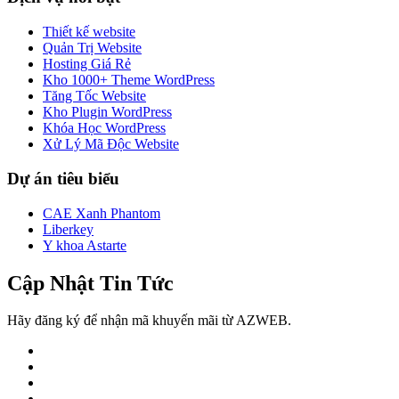
Thiết kế website
Quản Trị Website
Hosting Giá Rẻ
Kho 1000+ Theme WordPress
Tăng Tốc Website
Kho Plugin WordPress
Khóa Học WordPress
Xử Lý Mã Độc Website
Dự án tiêu biểu
CAE Xanh Phantom
Liberkey
Y khoa Astarte
Cập Nhật Tin Tức
Hãy đăng ký để nhận mã khuyến mãi từ AZWEB.