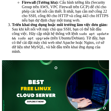
Firewall (Tường lửa):
Cấu hình tường lửa (Security
Group trên AWS, VPC Firewall trên GCP) để chỉ cho
phép các kết nối cần thiết. Ít nhất, bạn cần mở cổng 22
cho SSH, cổng 80 cho HTTP và cổng 443 cho HTTPS
nếu bạn dự định chạy một trang web.
Triển khai ứng dụng hoặc môi trường làm việc đơn giản:
Sau khi kết nối với máy chủ qua SSH, bạn có thể bắt đầu
công việc. Hãy cập nhật hệ thống với lệnh
sudo apt update
(trên Ubuntu/Debian). Từ đây, bạn
&& sudo apt upgrade
có thể cài đặt máy chủ web như Apache hoặc Nginx, cơ sở
dữ liệu như MySQL, và bắt đầu triển khai ứng dụng của
mình.