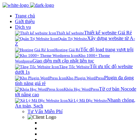
Trang chủ
Giới thiệu
Dịch vụ
Thiết kế website Giá Rẻ
Thiết kế website
Xây dựng website từ A-
Quản Trị Website
Z
Tốc độ load trang vượt trội
Hosting Giá Rẻ
Kho 1000+ Theme
Giao diện mới cập nhật liên tục
Wordpress
Tối ưu tốc độ website
Tăng Tốc Website
dưới 1s
Plugin đa dạng
Kho Plugin WordPress
tính năng giá rẻ
Từ cơ bản Nocode
Khóa Học WordPress
tới nâng cao
Nhanh chóng,
Xử Lý Mã Độc Website
An toàn, Sạch
Tư Vấn Miễn Phí