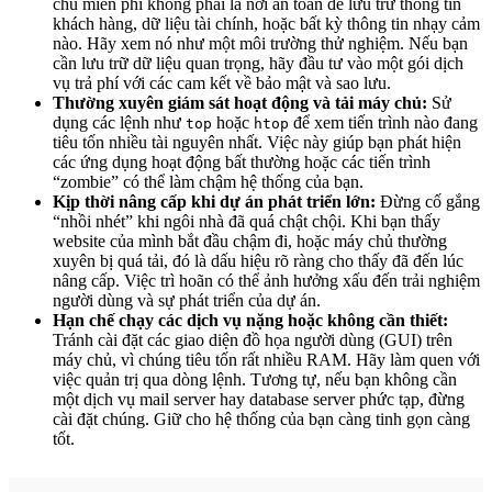
chủ miễn phí không phải là nơi an toàn để lưu trữ thông tin
khách hàng, dữ liệu tài chính, hoặc bất kỳ thông tin nhạy cảm
nào. Hãy xem nó như một môi trường thử nghiệm. Nếu bạn
cần lưu trữ dữ liệu quan trọng, hãy đầu tư vào một gói dịch
vụ trả phí với các cam kết về bảo mật và sao lưu.
Thường xuyên giám sát hoạt động và tải máy chủ:
Sử
dụng các lệnh như
hoặc
để xem tiến trình nào đang
top
htop
tiêu tốn nhiều tài nguyên nhất. Việc này giúp bạn phát hiện
các ứng dụng hoạt động bất thường hoặc các tiến trình
“zombie” có thể làm chậm hệ thống của bạn.
Kịp thời nâng cấp khi dự án phát triển lớn:
Đừng cố gắng
“nhồi nhét” khi ngôi nhà đã quá chật chội. Khi bạn thấy
website của mình bắt đầu chậm đi, hoặc máy chủ thường
xuyên bị quá tải, đó là dấu hiệu rõ ràng cho thấy đã đến lúc
nâng cấp. Việc trì hoãn có thể ảnh hưởng xấu đến trải nghiệm
người dùng và sự phát triển của dự án.
Hạn chế chạy các dịch vụ nặng hoặc không cần thiết:
Tránh cài đặt các giao diện đồ họa người dùng (GUI) trên
máy chủ, vì chúng tiêu tốn rất nhiều RAM. Hãy làm quen với
việc quản trị qua dòng lệnh. Tương tự, nếu bạn không cần
một dịch vụ mail server hay database server phức tạp, đừng
cài đặt chúng. Giữ cho hệ thống của bạn càng tinh gọn càng
tốt.