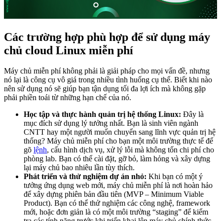
Các trường hợp phù hợp để sử dụng máy
chủ cloud Linux miễn phí
Máy chủ miễn phí không phải là giải pháp cho mọi vấn đề, nhưng
nó lại là công cụ vô giá trong nhiều tình huống cụ thể. Biết khi nào
nên sử dụng nó sẽ giúp bạn tận dụng tối đa lợi ích mà không gặp
phải phiền toái từ những hạn chế của nó.
Học tập và thực hành quản trị hệ thống Linux:
Đây là
mục đích sử dụng lý tưởng nhất. Bạn là sinh viên ngành
CNTT hay một người muốn chuyển sang lĩnh vực quản trị hệ
thống? Máy chủ miễn phí cho bạn một môi trường thực tế để
gõ
lệnh
, cấu hình dịch vụ, xử lý lỗi mà không tốn chi phí cho
phòng lab. Bạn có thể cài đặt, gỡ bỏ, làm hỏng và xây dựng
lại máy chủ bao nhiêu lần tùy thích.
Phát triển và thử nghiệm dự án nhỏ:
Khi bạn có một ý
tưởng ứng dụng web mới, máy chủ miễn phí là nơi hoàn hảo
để xây dựng phiên bản đầu tiên (MVP – Minimum Viable
Product). Bạn có thể thử nghiệm các công nghệ, framework
mới, hoặc đơn giản là có một môi trường “staging” để kiểm
tra các tính năng trước khi triển khai lên máy chủ chính thức.