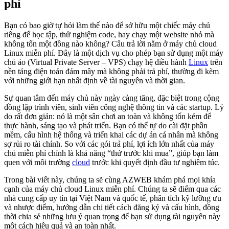
phí
Bạn có bao giờ tự hỏi làm thế nào để sở hữu một chiếc máy chủ
riêng để học tập, thử nghiệm code, hay chạy một website nhỏ mà
không tốn một đồng nào không? Câu trả lời nằm ở máy chủ cloud
Linux miễn phí. Đây là một dịch vụ cho phép bạn sử dụng một máy
chủ ảo (Virtual Private Server – VPS) chạy hệ điều hành
Linux
trên
nền tảng điện toán đám mây mà không phải trả phí, thường đi kèm
với những giới hạn nhất định về tài nguyên và thời gian.
Sự quan tâm đến máy chủ này ngày càng tăng, đặc biệt trong cộng
đồng lập trình viên, sinh viên công nghệ thông tin và các startup. Lý
do rất đơn giản: nó là một sân chơi an toàn và không tốn kém để
thực hành, sáng tạo và phát triển. Bạn có thể tự do cài đặt phần
mềm, cấu hình hệ thống và triển khai các dự án cá nhân mà không
sợ rủi ro tài chính. So với các gói trả phí, lợi ích lớn nhất của máy
chủ miễn phí chính là khả năng “thử trước khi mua”, giúp bạn làm
quen với môi trường
cloud
trước khi quyết định đầu tư nghiêm túc.
Trong bài viết này, chúng ta sẽ cùng AZWEB khám phá mọi khía
cạnh của máy chủ cloud Linux miễn phí. Chúng ta sẽ điểm qua các
nhà cung cấp uy tín tại Việt Nam và quốc tế, phân tích kỹ lưỡng ưu
và nhược điểm, hướng dẫn chi tiết cách đăng ký và cấu hình, đồng
thời chia sẻ những lưu ý quan trọng để bạn sử dụng tài nguyên này
một cách hiệu quả và an toàn nhất.