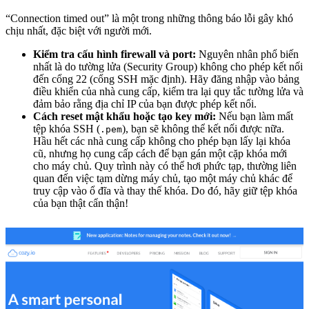
“Connection timed out” là một trong những thông báo lỗi gây khó
chịu nhất, đặc biệt với người mới.
Kiểm tra cấu hình firewall và port:
Nguyên nhân phổ biến
nhất là do tường lửa (Security Group) không cho phép kết nối
đến cổng 22 (cổng SSH mặc định). Hãy đăng nhập vào bảng
điều khiển của nhà cung cấp, kiểm tra lại quy tắc tường lửa và
đảm bảo rằng địa chỉ IP của bạn được phép kết nối.
Cách reset mật khẩu hoặc tạo key mới:
Nếu bạn làm mất
tệp khóa SSH (
), bạn sẽ không thể kết nối được nữa.
.pem
Hầu hết các nhà cung cấp không cho phép bạn lấy lại khóa
cũ, nhưng họ cung cấp cách để bạn gán một cặp khóa mới
cho máy chủ. Quy trình này có thể hơi phức tạp, thường liên
quan đến việc tạm dừng máy chủ, tạo một máy chủ khác để
truy cập vào ổ đĩa và thay thế khóa. Do đó, hãy giữ tệp khóa
của bạn thật cẩn thận!