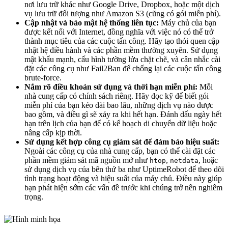
nơi lưu trữ khác như Google Drive, Dropbox, hoặc một dịch
vụ lưu trữ đối tượng như Amazon S3 (cũng có gói miễn phí).
Cập nhật và bảo mật hệ thống liên tục:
Máy chủ của bạn
được kết nối với Internet, đồng nghĩa với việc nó có thể trở
thành mục tiêu của các cuộc tấn công. Hãy tạo thói quen cập
nhật hệ điều hành và các phần mềm thường xuyên. Sử dụng
mật khẩu mạnh, cấu hình tường lửa chặt chẽ, và cân nhắc cài
đặt các công cụ như Fail2Ban để chống lại các cuộc tấn công
brute-force.
Nắm rõ điều khoản sử dụng và thời hạn miễn phí:
Mỗi
nhà cung cấp có chính sách riêng. Hãy đọc kỹ để biết gói
miễn phí của bạn kéo dài bao lâu, những dịch vụ nào được
bao gồm, và điều gì sẽ xảy ra khi hết hạn. Đánh dấu ngày hết
hạn trên lịch của bạn để có kế hoạch di chuyển dữ liệu hoặc
nâng cấp kịp thời.
Sử dụng kết hợp công cụ giám sát để đảm bảo hiệu suất:
Ngoài các công cụ của nhà cung cấp, bạn có thể cài đặt các
phần mềm giám sát mã nguồn mở như
,
, hoặc
htop
netdata
sử dụng dịch vụ của bên thứ ba như UptimeRobot để theo dõi
tình trạng hoạt động và hiệu suất của máy chủ. Điều này giúp
bạn phát hiện sớm các vấn đề trước khi chúng trở nên nghiêm
trọng.