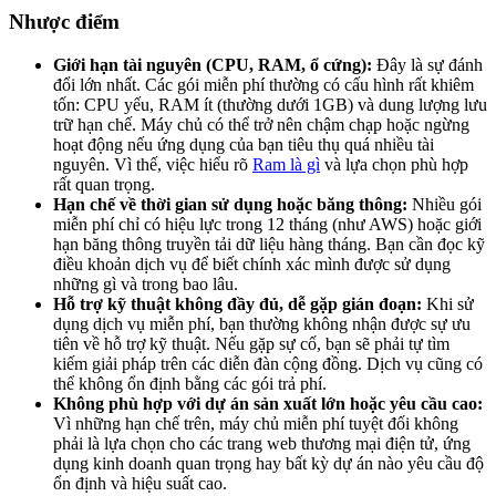
Nhược điểm
Giới hạn tài nguyên (CPU, RAM, ổ cứng):
Đây là sự đánh
đổi lớn nhất. Các gói miễn phí thường có cấu hình rất khiêm
tốn: CPU yếu, RAM ít (thường dưới 1GB) và dung lượng lưu
trữ hạn chế. Máy chủ có thể trở nên chậm chạp hoặc ngừng
hoạt động nếu ứng dụng của bạn tiêu thụ quá nhiều tài
nguyên. Vì thế, việc hiểu rõ
Ram là gì
và lựa chọn phù hợp
rất quan trọng.
Hạn chế về thời gian sử dụng hoặc băng thông:
Nhiều gói
miễn phí chỉ có hiệu lực trong 12 tháng (như AWS) hoặc giới
hạn băng thông truyền tải dữ liệu hàng tháng. Bạn cần đọc kỹ
điều khoản dịch vụ để biết chính xác mình được sử dụng
những gì và trong bao lâu.
Hỗ trợ kỹ thuật không đầy đủ, dễ gặp gián đoạn:
Khi sử
dụng dịch vụ miễn phí, bạn thường không nhận được sự ưu
tiên về hỗ trợ kỹ thuật. Nếu gặp sự cố, bạn sẽ phải tự tìm
kiếm giải pháp trên các diễn đàn cộng đồng. Dịch vụ cũng có
thể không ổn định bằng các gói trả phí.
Không phù hợp với dự án sản xuất lớn hoặc yêu cầu cao:
Vì những hạn chế trên, máy chủ miễn phí tuyệt đối không
phải là lựa chọn cho các trang web thương mại điện tử, ứng
dụng kinh doanh quan trọng hay bất kỳ dự án nào yêu cầu độ
ổn định và hiệu suất cao.