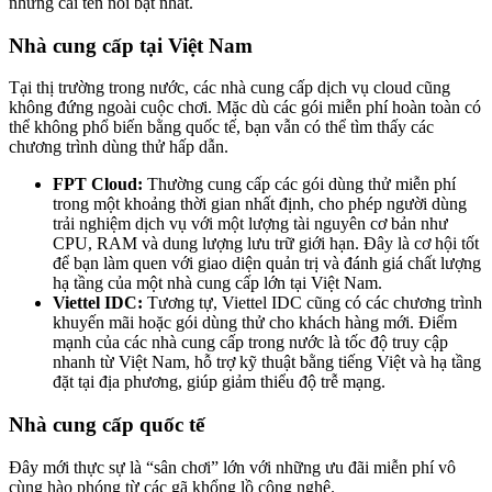
những cái tên nổi bật nhất.
Nhà cung cấp tại Việt Nam
Tại thị trường trong nước, các nhà cung cấp dịch vụ cloud cũng
không đứng ngoài cuộc chơi. Mặc dù các gói miễn phí hoàn toàn có
thể không phổ biến bằng quốc tế, bạn vẫn có thể tìm thấy các
chương trình dùng thử hấp dẫn.
FPT Cloud:
Thường cung cấp các gói dùng thử miễn phí
trong một khoảng thời gian nhất định, cho phép người dùng
trải nghiệm dịch vụ với một lượng tài nguyên cơ bản như
CPU, RAM và dung lượng lưu trữ giới hạn. Đây là cơ hội tốt
để bạn làm quen với giao diện quản trị và đánh giá chất lượng
hạ tầng của một nhà cung cấp lớn tại Việt Nam.
Viettel IDC:
Tương tự, Viettel IDC cũng có các chương trình
khuyến mãi hoặc gói dùng thử cho khách hàng mới. Điểm
mạnh của các nhà cung cấp trong nước là tốc độ truy cập
nhanh từ Việt Nam, hỗ trợ kỹ thuật bằng tiếng Việt và hạ tầng
đặt tại địa phương, giúp giảm thiểu độ trễ mạng.
Nhà cung cấp quốc tế
Đây mới thực sự là “sân chơi” lớn với những ưu đãi miễn phí vô
cùng hào phóng từ các gã khổng lồ công nghệ.