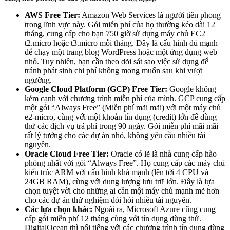
AWS Free Tier:
Amazon Web Services là người tiên phong
trong lĩnh vực này. Gói miễn phí của họ thường kéo dài 12
tháng, cung cấp cho bạn 750 giờ sử dụng máy chủ EC2
t2.micro hoặc t3.micro mỗi tháng. Đây là cấu hình đủ mạnh
để chạy một trang blog WordPress hoặc một ứng dụng web
nhỏ. Tuy nhiên, bạn cần theo dõi sát sao việc sử dụng để
tránh phát sinh chi phí không mong muốn sau khi vượt
ngưỡng.
Google Cloud Platform (GCP) Free Tier:
Google không
kém cạnh với chương trình miễn phí của mình. GCP cung cấp
một gói “Always Free” (Miễn phí mãi mãi) với một máy chủ
e2-micro, cùng với một khoản tín dụng (credit) lớn để dùng
thử các dịch vụ trả phí trong 90 ngày. Gói miễn phí mãi mãi
rất lý tưởng cho các dự án nhỏ, không yêu cầu nhiều tài
nguyên.
Oracle Cloud Free Tier:
Oracle có lẽ là nhà cung cấp hào
phóng nhất với gói “Always Free”. Họ cung cấp các máy chủ
kiến trúc ARM với cấu hình khá mạnh (lên tới 4 CPU và
24GB RAM), cùng với dung lượng lưu trữ lớn. Đây là lựa
chọn tuyệt vời cho những ai cần một máy chủ mạnh mẽ hơn
cho các dự án thử nghiệm đòi hỏi nhiều tài nguyên.
Các lựa chọn khác:
Ngoài ra, Microsoft Azure cũng cung
cấp gói miễn phí 12 tháng cùng với tín dụng dùng thử.
DigitalOcean thì nổi tiếng với các chương trình tín dụng dùng