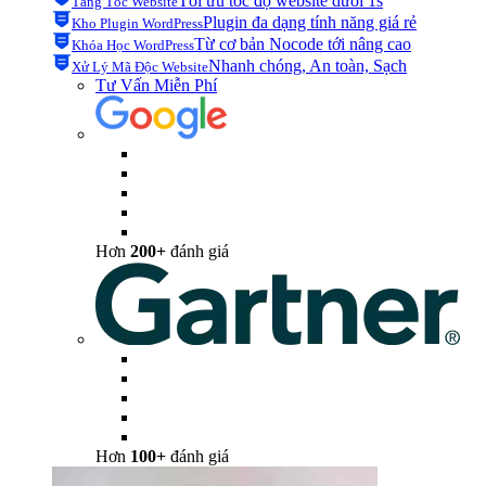
Tối ưu tốc độ website dưới 1s
Tăng Tốc Website
Plugin đa dạng tính năng giá rẻ
Kho Plugin WordPress
Từ cơ bản Nocode tới nâng cao
Khóa Học WordPress
Nhanh chóng, An toàn, Sạch
Xử Lý Mã Độc Website
Tư Vấn Miễn Phí
Hơn
200+
đánh giá
Hơn
100+
đánh giá