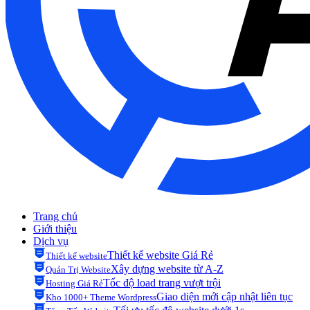
Trang chủ
Giới thiệu
Dịch vụ
Thiết kế website Giá Rẻ
Thiết kế website
Xây dựng website từ A-Z
Quản Trị Website
Tốc độ load trang vượt trội
Hosting Giá Rẻ
Giao diện mới cập nhật liên tục
Kho 1000+ Theme Wordpress