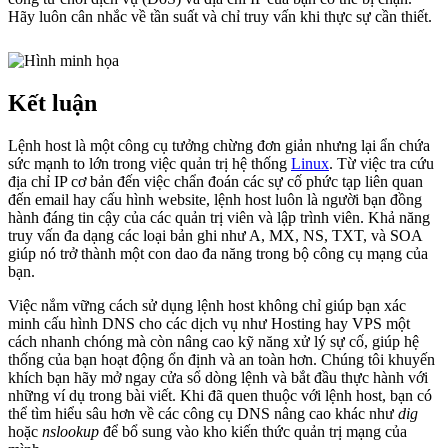
Hãy luôn cân nhắc về tần suất và chỉ truy vấn khi thực sự cần thiết.
Kết luận
Lệnh host là một công cụ tưởng chừng đơn giản nhưng lại ẩn chứa
sức mạnh to lớn trong việc quản trị hệ thống
Linux
. Từ việc tra cứu
địa chỉ IP cơ bản đến việc chẩn đoán các sự cố phức tạp liên quan
đến email hay cấu hình website, lệnh host luôn là người bạn đồng
hành đáng tin cậy của các quản trị viên và lập trình viên. Khả năng
truy vấn đa dạng các loại bản ghi như A, MX, NS, TXT, và SOA
giúp nó trở thành một con dao đa năng trong bộ công cụ mạng của
bạn.
Việc nắm vững cách sử dụng lệnh host không chỉ giúp bạn xác
minh cấu hình DNS cho các dịch vụ như Hosting hay VPS một
cách nhanh chóng mà còn nâng cao kỹ năng xử lý sự cố, giúp hệ
thống của bạn hoạt động ổn định và an toàn hơn. Chúng tôi khuyến
khích bạn hãy mở ngay cửa sổ dòng lệnh và bắt đầu thực hành với
những ví dụ trong bài viết. Khi đã quen thuộc với lệnh host, bạn có
thể tìm hiểu sâu hơn về các công cụ DNS nâng cao khác như
dig
hoặc
nslookup
để bổ sung vào kho kiến thức quản trị mạng của