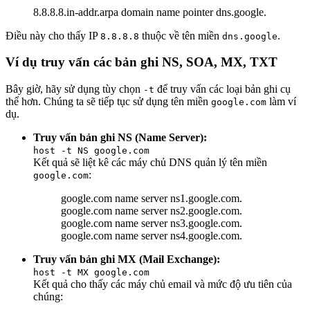
8.8.8.8.in-addr.arpa domain name pointer dns.google.
Điều này cho thấy IP
thuộc về tên miền
.
8.8.8.8
dns.google
Ví dụ truy vấn các bản ghi NS, SOA, MX, TXT
Bây giờ, hãy sử dụng tùy chọn
để truy vấn các loại bản ghi cụ
-t
thể hơn. Chúng ta sẽ tiếp tục sử dụng tên miền
làm ví
google.com
dụ.
Truy vấn bản ghi NS (Name Server):
host -t NS google.com
Kết quả sẽ liệt kê các máy chủ DNS quản lý tên miền
:
google.com
google.com name server ns1.google.com.
google.com name server ns2.google.com.
google.com name server ns3.google.com.
google.com name server ns4.google.com.
Truy vấn bản ghi MX (Mail Exchange):
host -t MX google.com
Kết quả cho thấy các máy chủ email và mức độ ưu tiên của
chúng: