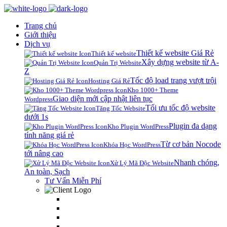
Trang chủ
Giới thiệu
Dịch vụ
Thiết kế website Giá Rẻ
Thiết kế website
Xây dựng website từ A-
Quản Trị Website
Z
Tốc độ load trang vượt trội
Hosting Giá Rẻ
Kho 1000+ Theme
Giao diện mới cập nhật liên tục
Wordpress
Tối ưu tốc độ website
Tăng Tốc Website
dưới 1s
Plugin đa dạng
Kho Plugin WordPress
tính năng giá rẻ
Từ cơ bản Nocode
Khóa Học WordPress
tới nâng cao
Nhanh chóng,
Xử Lý Mã Độc Website
An toàn, Sạch
Tư Vấn Miễn Phí