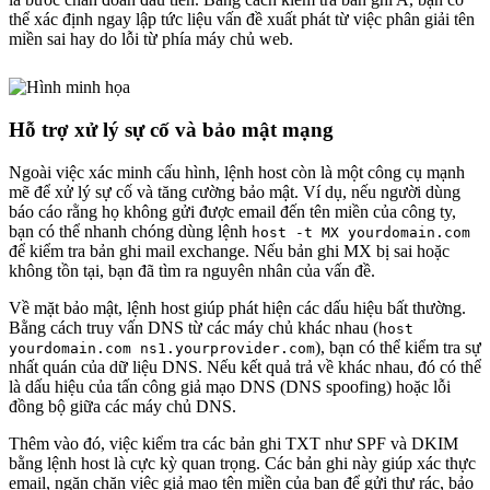
thể xác định ngay lập tức liệu vấn đề xuất phát từ việc phân giải tên
miền sai hay do lỗi từ phía máy chủ web.
Hỗ trợ xử lý sự cố và bảo mật mạng
Ngoài việc xác minh cấu hình, lệnh host còn là một công cụ mạnh
mẽ để xử lý sự cố và tăng cường bảo mật. Ví dụ, nếu người dùng
báo cáo rằng họ không gửi được email đến tên miền của công ty,
bạn có thể nhanh chóng dùng lệnh
host -t MX yourdomain.com
để kiểm tra bản ghi mail exchange. Nếu bản ghi MX bị sai hoặc
không tồn tại, bạn đã tìm ra nguyên nhân của vấn đề.
Về mặt bảo mật, lệnh host giúp phát hiện các dấu hiệu bất thường.
Bằng cách truy vấn DNS từ các máy chủ khác nhau (
host
), bạn có thể kiểm tra sự
yourdomain.com ns1.yourprovider.com
nhất quán của dữ liệu DNS. Nếu kết quả trả về khác nhau, đó có thể
là dấu hiệu của tấn công giả mạo DNS (DNS spoofing) hoặc lỗi
đồng bộ giữa các máy chủ DNS.
Thêm vào đó, việc kiểm tra các bản ghi TXT như SPF và DKIM
bằng lệnh host là cực kỳ quan trọng. Các bản ghi này giúp xác thực
email, ngăn chặn việc giả mạo tên miền của bạn để gửi thư rác, bảo