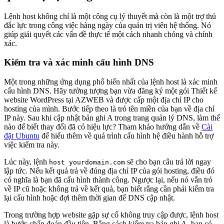
Lệnh host không chỉ là một công cụ lý thuyết mà còn là một trợ thủ
đắc lực trong công việc hàng ngày của quản trị viên hệ thống. Nó
giúp giải quyết các vấn đề thực tế một cách nhanh chóng và chính
xác.
Kiểm tra và xác minh cấu hình DNS
Một trong những ứng dụng phổ biến nhất của lệnh host là xác minh
cấu hình DNS. Hãy tưởng tượng bạn vừa đăng ký một gói Thiết kế
website WordPress tại AZWEB và được cấp một địa chỉ IP cho
hosting của mình. Bước tiếp theo là trỏ tên miền của bạn về địa chỉ
IP này. Sau khi cập nhật bản ghi A trong trang quản lý DNS, làm thế
nào để biết thay đổi đã có hiệu lực? Tham khảo hướng dẫn về
Cài
đặt Ubuntu
để hiểu thêm về quá trình cấu hình hệ điều hành hỗ trợ
việc kiểm tra này.
Lúc này, lệnh
sẽ cho bạn câu trả lời ngay
host yourdomain.com
lập tức. Nếu kết quả trả về đúng địa chỉ IP của gói hosting, điều đó
có nghĩa là bạn đã cấu hình thành công. Ngược lại, nếu nó vẫn trỏ
về IP cũ hoặc không trả về kết quả, bạn biết rằng cần phải kiểm tra
lại cấu hình hoặc đợi thêm thời gian để DNS cập nhật.
Trong trường hợp website gặp sự cố không truy cập được, lệnh host
là bước chẩn đoán đầu tiên. Bằng cách kiểm tra bản ghi A, bạn có