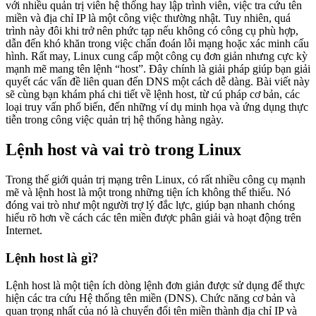
với nhiều quản trị viên hệ thống hay lập trình viên, việc tra cứu tên
miền và địa chỉ IP là một công việc thường nhật. Tuy nhiên, quá
trình này đôi khi trở nên phức tạp nếu không có công cụ phù hợp,
dẫn đến khó khăn trong việc chẩn đoán lỗi mạng hoặc xác minh cấu
hình. Rất may, Linux cung cấp một công cụ đơn giản nhưng cực kỳ
mạnh mẽ mang tên lệnh “host”. Đây chính là giải pháp giúp bạn giải
quyết các vấn đề liên quan đến DNS một cách dễ dàng. Bài viết này
sẽ cùng bạn khám phá chi tiết về lệnh host, từ cú pháp cơ bản, các
loại truy vấn phổ biến, đến những ví dụ minh họa và ứng dụng thực
tiễn trong công việc quản trị hệ thống hàng ngày.
Lệnh host và vai trò trong Linux
Trong thế giới quản trị mạng trên Linux, có rất nhiều công cụ mạnh
mẽ và lệnh host là một trong những tiện ích không thể thiếu. Nó
đóng vai trò như một người trợ lý đắc lực, giúp bạn nhanh chóng
hiểu rõ hơn về cách các tên miền được phân giải và hoạt động trên
Internet.
Lệnh host là gì?
Lệnh host là một tiện ích dòng lệnh đơn giản được sử dụng để thực
hiện các tra cứu Hệ thống tên miền (DNS). Chức năng cơ bản và
quan trọng nhất của nó là chuyển đổi tên miền thành địa chỉ IP và