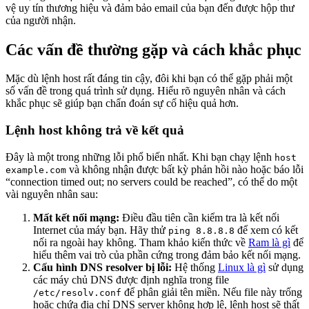
vệ uy tín thương hiệu và đảm bảo email của bạn đến được hộp thư
của người nhận.
Các vấn đề thường gặp và cách khắc phục
Mặc dù lệnh host rất đáng tin cậy, đôi khi bạn có thể gặp phải một
số vấn đề trong quá trình sử dụng. Hiểu rõ nguyên nhân và cách
khắc phục sẽ giúp bạn chẩn đoán sự cố hiệu quả hơn.
Lệnh host không trả về kết quả
Đây là một trong những lỗi phổ biến nhất. Khi bạn chạy lệnh
host
và không nhận được bất kỳ phản hồi nào hoặc báo lỗi
example.com
“connection timed out; no servers could be reached”, có thể do một
vài nguyên nhân sau:
Mất kết nối mạng:
Điều đầu tiên cần kiểm tra là kết nối
Internet của máy bạn. Hãy thử
để xem có kết
ping 8.8.8.8
nối ra ngoài hay không. Tham khảo kiến thức về
Ram là gì
để
hiểu thêm vai trò của phần cứng trong đảm bảo kết nối mạng.
Cấu hình DNS resolver bị lỗi:
Hệ thống
Linux là gì
sử dụng
các máy chủ DNS được định nghĩa trong file
để phân giải tên miền. Nếu file này trống
/etc/resolv.conf
hoặc chứa địa chỉ DNS server không hợp lệ, lệnh host sẽ thất