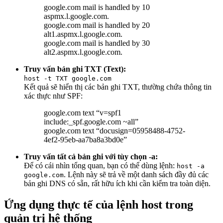
google.com mail is handled by 10
aspmx.l.google.com.
google.com mail is handled by 20
alt1.aspmx.l.google.com.
google.com mail is handled by 30
alt2.aspmx.l.google.com.
Truy vấn bản ghi TXT (Text):
host -t TXT google.com
Kết quả sẽ hiển thị các bản ghi TXT, thường chứa thông tin
xác thực như SPF:
google.com text “v=spf1
include:_spf.google.com ~all”
google.com text “docusign=05958488-4752-
4ef2-95eb-aa7ba8a3bd0e”
Truy vấn tất cả bản ghi với tùy chọn -a:
Để có cái nhìn tổng quan, bạn có thể dùng lệnh:
host -a
. Lệnh này sẽ trả về một danh sách đầy đủ các
google.com
bản ghi DNS có sẵn, rất hữu ích khi cần kiểm tra toàn diện.
Ứng dụng thực tế của lệnh host trong
quản trị hệ thống