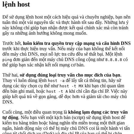
lệnh host
Để sử dụng lệnh host một cách hiệu quả và chuyên nghiệp, bạn nên
tuân thủ một vài nguyên tắc và thực hành tốt sau đây. Những lưu ý
này không chỉ giúp bạn nhận được kết quả chính xác mà còn tránh
gây ra những ảnh hưởng không mong muốn.
Trước hết,
luôn kiểm tra quyền truy cập mạng và cấu hình DNS
trước khi thực hiện truy vấn. Nếu máy của bạn không thể kết nối
đến máy chủ DNS, mọi nỗ lực tra cứu đều sẽ thất bại. Một lệnh
đơn giản đến một máy chủ DNS công cộng như
có
ping
8.8.8.8
thể giúp bạn xác nhận kết nối mạng cơ bản.
Thứ hai,
sử dụng đúng loại truy vấn cho mục đích của bạn
.
Thay vì luôn dùng lệnh
để lấy tất cả thông tin, hãy sử
host -a
dụng các tùy chọn cụ thể như
khi bạn chỉ quan tâm
host -t MX
đến bản ghi mail, hoặc
khi chỉ cần địa chỉ IP. Việc này
host -t A
giúp kết quả trả về gọn gàng, dễ đọc hơn và giảm tải cho máy chủ
DNS.
Cuối cùng, một điều quan trọng là
không lạm dụng các truy vấn
tự động
. Nếu bạn viết một kịch bản (script) sử dụng lệnh host để
kiểm tra hàng trăm hoặc hàng nghìn tên miền trong một thời gian
ngắn, hành động này có thể bị máy chủ DNS coi là một hành vi tấn
công từ chối dịch vụ (DoS) và địa chỉ IP của bạn có thể bị chặn.