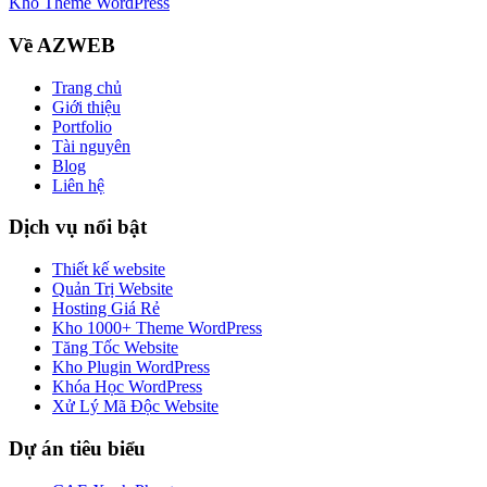
Kho Theme WordPress
Về AZWEB
Trang chủ
Giới thiệu
Portfolio
Tài nguyên
Blog
Liên hệ
Dịch vụ nổi bật
Thiết kế website
Quản Trị Website
Hosting Giá Rẻ
Kho 1000+ Theme WordPress
Tăng Tốc Website
Kho Plugin WordPress
Khóa Học WordPress
Xử Lý Mã Độc Website
Dự án tiêu biểu