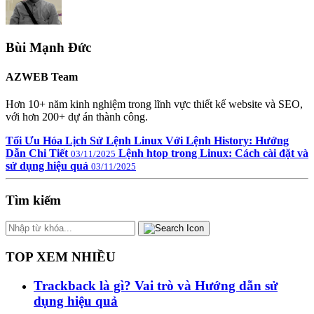
Bùi Mạnh Đức
AZWEB Team
Hơn 10+ năm kinh nghiệm trong lĩnh vực thiết kế website và SEO,
với hơn 200+ dự án thành công.
Tối Ưu Hóa Lịch Sử Lệnh Linux Với Lệnh History: Hướng
Dẫn Chi Tiết
Lệnh htop trong Linux: Cách cài đặt và
03/11/2025
sử dụng hiệu quả
03/11/2025
Tìm kiếm
TOP XEM NHIỀU
Trackback là gì? Vai trò và Hướng dẫn sử
dụng hiệu quả