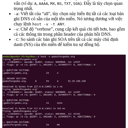
vấn (ví dụ:
,
,
,
,
,
). Đây là tùy chọn quan
A
AAAA
MX
NS
TXT
SOA
trọng nhất.
: Viết tắt của “all”, tùy chọn này hiển thị tất cả các loại bản
-a
ghi DNS có sẵn của một tên miền. Nó tương đương với việc
chạy lệnh
.
host -v -t ANY
: Chế độ “verbose”, cung cấp kết quả chi tiết hơn, bao gồm
-v
cả các thông tin trong phần header của phản hồi DNS.
: So sánh các bản ghi SOA trên tất cả các máy chủ định
-C
danh (NS) của tên miền để kiểm tra sự đồng bộ.