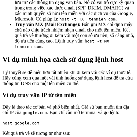
lưu trữ các thông tin dạng văn bản. Nó có vai trò cực kỳ quan
trọng trong việc xác thực email (SPF, DKIM, DMARC) và
xác minh quyền sở hữu tên miền với các dịch vụ của Google,
Microsoft. Cú pháp là:
.
host -t TXT tenmien.com
Truy vấn MX (Mail Exchange):
Bản ghi MX chỉ định máy
chủ nào chịu trách nhiệm nhận email cho một tên miền. Kết
quả trả về thường đi kèm với một con số ưu tiên; số càng nhỏ,
độ ưu tiên càng cao. Lệnh truy vấn:
host -t MX
.
tenmien.com
Ví dụ minh họa cách sử dụng lệnh host
Lý thuyết sẽ dễ hiểu hơn rất nhiều khi đi kèm với các ví dụ thực tế.
Hãy cùng xem qua một vài tình huống sử dụng lệnh host để tra cứu
thông tin DNS cho một tên miền cụ thể.
Ví dụ truy vấn IP từ tên miền
Đây là thao tác cơ bản và phổ biến nhất. Giả sử bạn muốn tìm địa
chỉ IP của
. Bạn chỉ cần mở terminal và gõ lệnh:
google.com
host google.com
Kết quả trả về sẽ tương tự như sau: