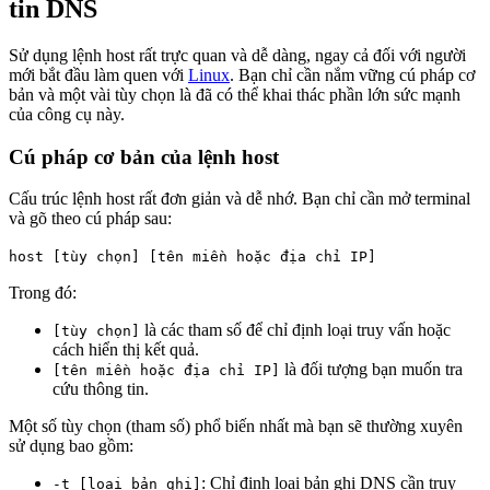
tin DNS
Sử dụng lệnh host rất trực quan và dễ dàng, ngay cả đối với người
mới bắt đầu làm quen với
Linux
. Bạn chỉ cần nắm vững cú pháp cơ
bản và một vài tùy chọn là đã có thể khai thác phần lớn sức mạnh
của công cụ này.
Cú pháp cơ bản của lệnh host
Cấu trúc lệnh host rất đơn giản và dễ nhớ. Bạn chỉ cần mở terminal
và gõ theo cú pháp sau:
host [tùy chọn] [tên miền hoặc địa chỉ IP]
Trong đó:
là các tham số để chỉ định loại truy vấn hoặc
[tùy chọn]
cách hiển thị kết quả.
là đối tượng bạn muốn tra
[tên miền hoặc địa chỉ IP]
cứu thông tin.
Một số tùy chọn (tham số) phổ biến nhất mà bạn sẽ thường xuyên
sử dụng bao gồm:
: Chỉ định loại bản ghi DNS cần truy
-t [loại bản ghi]