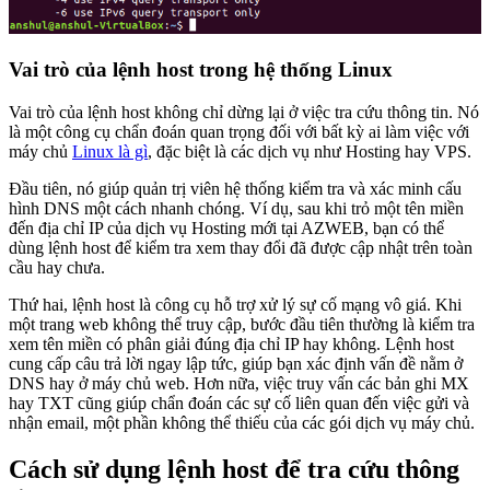
Vai trò của lệnh host trong hệ thống Linux
Vai trò của lệnh host không chỉ dừng lại ở việc tra cứu thông tin. Nó
là một công cụ chẩn đoán quan trọng đối với bất kỳ ai làm việc với
máy chủ
Linux là gì
, đặc biệt là các dịch vụ như Hosting hay VPS.
Đầu tiên, nó giúp quản trị viên hệ thống kiểm tra và xác minh cấu
hình DNS một cách nhanh chóng. Ví dụ, sau khi trỏ một tên miền
đến địa chỉ IP của dịch vụ Hosting mới tại AZWEB, bạn có thể
dùng lệnh host để kiểm tra xem thay đổi đã được cập nhật trên toàn
cầu hay chưa.
Thứ hai, lệnh host là công cụ hỗ trợ xử lý sự cố mạng vô giá. Khi
một trang web không thể truy cập, bước đầu tiên thường là kiểm tra
xem tên miền có phân giải đúng địa chỉ IP hay không. Lệnh host
cung cấp câu trả lời ngay lập tức, giúp bạn xác định vấn đề nằm ở
DNS hay ở máy chủ web. Hơn nữa, việc truy vấn các bản ghi MX
hay TXT cũng giúp chẩn đoán các sự cố liên quan đến việc gửi và
nhận email, một phần không thể thiếu của các gói dịch vụ máy chủ.
Cách sử dụng lệnh host để tra cứu thông