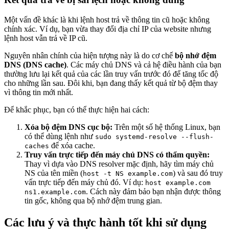
Một vấn đề khác là khi lệnh host trả về thông tin cũ hoặc không
chính xác. Ví dụ, bạn vừa thay đổi địa chỉ IP của website nhưng
lệnh host vẫn trả về IP cũ.
Nguyên nhân chính của hiện tượng này là do cơ chế
bộ nhớ đệm
DNS (DNS cache)
. Các máy chủ DNS và cả hệ điều hành của bạn
thường lưu lại kết quả của các lần truy vấn trước đó để tăng tốc độ
cho những lần sau. Đôi khi, bạn đang thấy kết quả từ bộ đệm thay
vì thông tin mới nhất.
Để khắc phục, bạn có thể thực hiện hai cách:
Xóa bộ đệm DNS cục bộ:
Trên một số hệ thống Linux, bạn
có thể dùng lệnh như
sudo systemd-resolve --flush-
để xóa cache.
caches
Truy vấn trực tiếp đến máy chủ DNS có thẩm quyền:
Thay vì dựa vào DNS resolver mặc định, hãy tìm máy chủ
NS của tên miền (
) và sau đó truy
host -t NS example.com
vấn trực tiếp đến máy chủ đó. Ví dụ:
host example.com
. Cách này đảm bảo bạn nhận được thông
ns1.example.com
tin gốc, không qua bộ nhớ đệm trung gian.
Các lưu ý và thực hành tốt khi sử dụng