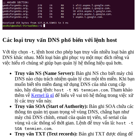
Các loại truy vấn DNS phổ biến với lệnh host
Với tùy chọn
, lệnh host cho phép bạn truy vấn nhiều loại bản ghi
-t
DNS khác nhau. Mỗi loại bản ghi phục vụ một mục đích riêng và
việc hiểu rõ chúng sẽ giúp bạn quản lý hệ thống hiệu quả hơn.
Truy vấn NS (Name Server):
Bản ghi NS cho biết máy chủ
DNS nào chịu trách nhiệm quản lý cho một tên miền. Khi bạn
muốn biết tên miền đang sử dụng DNS của nhà cung cấp
nào, hãy dùng lệnh:
. Tham khảo
host -t NS tenmien.com
thêm về
Kernel là gì
để hiểu về vai trò hệ thống trong việc xử
lý các truy vấn này.
Truy vấn SOA (Start of Authority):
Bản ghi SOA chứa các
thông tin quản trị quan trọng về vùng DNS, chẳng hạn như
máy chủ DNS chính, email của quản trị viên, số serial của
vùng và các thông số thời gian. Lệnh để truy vấn là:
host -t
.
SOA tenmien.com
Truy vấn TXT (Text records):
Bản ghi TXT được dùng để