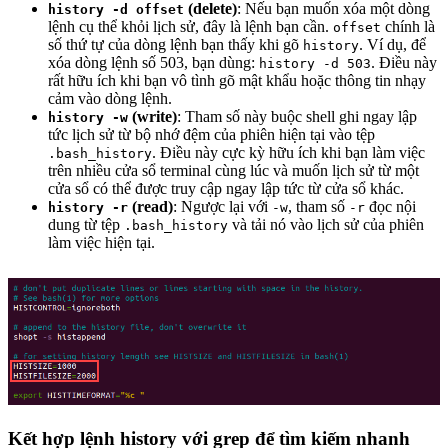
(delete)
: Nếu bạn muốn xóa một dòng
history -d offset
lệnh cụ thể khỏi lịch sử, đây là lệnh bạn cần.
chính là
offset
số thứ tự của dòng lệnh bạn thấy khi gõ
. Ví dụ, để
history
xóa dòng lệnh số 503, bạn dùng:
. Điều này
history -d 503
rất hữu ích khi bạn vô tình gõ mật khẩu hoặc thông tin nhạy
cảm vào dòng lệnh.
(write)
: Tham số này buộc shell ghi ngay lập
history -w
tức lịch sử từ bộ nhớ đệm của phiên hiện tại vào tệp
. Điều này cực kỳ hữu ích khi bạn làm việc
.bash_history
trên nhiều cửa sổ terminal cùng lúc và muốn lịch sử từ một
cửa sổ có thể được truy cập ngay lập tức từ cửa sổ khác.
(read)
: Ngược lại với
, tham số
đọc nội
history -r
-w
-r
dung từ tệp
và tải nó vào lịch sử của phiên
.bash_history
làm việc hiện tại.
Kết hợp lệnh history với grep để tìm kiếm nhanh