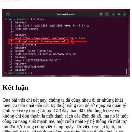
Kết luận
Qua bài viết chi tiết này, chúng ta đã cùng nhau đi từ những khái
niệm cơ bản nhất đến các kỹ thuật nâng cao để sử dụng và quản lý
lệnh
trong Linux. Giờ đây, bạn đã hiểu rằng
history
history
không chỉ đơn thuần là một danh sách các lệnh đã gõ, mà nó là một
công cụ năng suất mạnh mẽ, một cuốn nhật ký hệ thống và một trợ
thủ đắc lực trong công việc hàng ngày. Từ việc xem lại lệnh, tìm
kiếm với
, tái sử dụng bằng các phím tắt ma thuật như
và