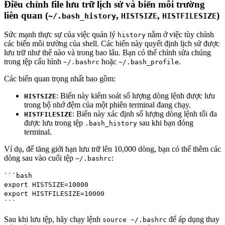
Điều chỉnh file lưu trữ lịch sử và biến môi trường
liên quan (
,
,
)
~/.bash_history
HISTSIZE
HISTFILESIZE
Sức mạnh thực sự của việc quản lý
nằm ở việc tùy chỉnh
history
các biến môi trường của shell. Các biến này quyết định lịch sử được
lưu trữ như thế nào và trong bao lâu. Bạn có thể chỉnh sửa chúng
trong tệp cấu hình
hoặc
.
~/.bashrc
~/.bash_profile
Các biến quan trọng nhất bao gồm:
: Biến này kiểm soát số lượng dòng lệnh được lưu
HISTSIZE
trong bộ nhớ đệm của một phiên terminal đang chạy.
: Biến này xác định số lượng dòng lệnh tối đa
HISTFILESIZE
được lưu trong tệp
sau khi bạn đóng
.bash_history
terminal.
Ví dụ, để tăng giới hạn lưu trữ lên 10,000 dòng, bạn có thể thêm các
dòng sau vào cuối tệp
:
~/.bashrc
```bash
export HISTSIZE=10000
export HISTFILESIZE=10000
```
Sau khi lưu tệp, hãy chạy lệnh
để áp dụng thay
source ~/.bashrc