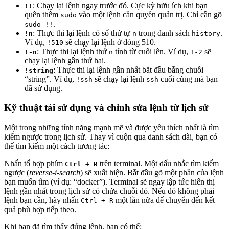
: Chạy lại lệnh ngay trước đó. Cực kỳ hữu ích khi bạn
!!
quên thêm
vào một lệnh cần quyền quản trị. Chỉ cần gõ
sudo
.
sudo !!
: Thực thi lại lệnh có số thứ tự
trong danh sách
.
!n
n
history
Ví dụ,
sẽ chạy lại lệnh ở dòng 510.
!510
: Thực thi lại lệnh thứ
tính từ cuối lên. Ví dụ,
sẽ
!-n
n
!-2
chạy lại lệnh gần thứ hai.
: Thực thi lại lệnh gần nhất bắt đầu bằng chuỗi
!string
“string”. Ví dụ,
sẽ chạy lại lệnh
cuối cùng mà bạn
!ssh
ssh
đã sử dụng.
Kỹ thuật tái sử dụng và chỉnh sửa lệnh từ lịch sử
Một trong những tính năng mạnh mẽ và được yêu thích nhất là tìm
kiếm ngược trong lịch sử. Thay vì cuộn qua danh sách dài, bạn có
thể tìm kiếm một cách tương tác:
Nhấn tổ hợp phím
trên terminal. Một dấu nhắc tìm kiếm
Ctrl + R
ngược (
reverse-i-search
) sẽ xuất hiện. Bắt đầu gõ một phần của lệnh
bạn muốn tìm (ví dụ: “docker”). Terminal sẽ ngay lập tức hiển thị
lệnh gần nhất trong lịch sử có chứa chuỗi đó. Nếu đó không phải
lệnh bạn cần, hãy nhấn
một lần nữa để chuyển đến kết
Ctrl + R
quả phù hợp tiếp theo.
Khi bạn đã tìm thấy đúng lệnh, bạn có thể: