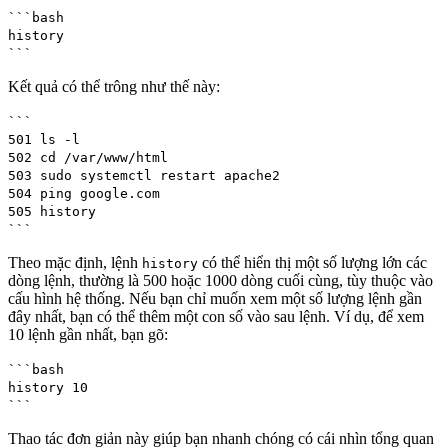
```bash
history
```
Kết quả có thể trông như thế này:
```
501 ls -l
502 cd /var/www/html
503 sudo systemctl restart apache2
504 ping google.com
505 history
```
Theo mặc định, lệnh
có thể hiển thị một số lượng lớn các
history
dòng lệnh, thường là 500 hoặc 1000 dòng cuối cùng, tùy thuộc vào
cấu hình hệ thống. Nếu bạn chỉ muốn xem một số lượng lệnh gần
đây nhất, bạn có thể thêm một con số vào sau lệnh. Ví dụ, để xem
10 lệnh gần nhất, bạn gõ:
```bash
history 10
```
Thao tác đơn giản này giúp bạn nhanh chóng có cái nhìn tổng quan