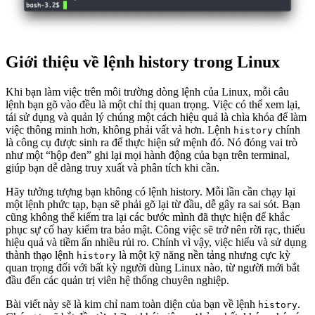
Giới thiệu về lệnh history trong Linux
Khi bạn làm việc trên môi trường dòng lệnh của Linux, mỗi câu
lệnh bạn gõ vào đều là một chỉ thị quan trọng. Việc có thể xem lại,
tái sử dụng và quản lý chúng một cách hiệu quả là chìa khóa để làm
việc thông minh hơn, không phải vất vả hơn. Lệnh
chính
history
là công cụ được sinh ra để thực hiện sứ mệnh đó. Nó đóng vai trò
như một “hộp đen” ghi lại mọi hành động của bạn trên terminal,
giúp bạn dễ dàng truy xuất và phân tích khi cần.
Hãy tưởng tượng bạn không có lệnh history. Mỗi lần cần chạy lại
một lệnh phức tạp, bạn sẽ phải gõ lại từ đầu, dễ gây ra sai sót. Bạn
cũng không thể kiểm tra lại các bước mình đã thực hiện để khắc
phục sự cố hay kiểm tra bảo mật. Công việc sẽ trở nên rời rạc, thiếu
hiệu quả và tiềm ẩn nhiều rủi ro. Chính vì vậy, việc hiểu và sử dụng
thành thạo lệnh
là một kỹ năng nền tảng nhưng cực kỳ
history
quan trọng đối với bất kỳ người dùng Linux nào, từ người mới bắt
đầu đến các quản trị viên hệ thống chuyên nghiệp.
Bài viết này sẽ là kim chỉ nam toàn diện của bạn về lệnh
.
history