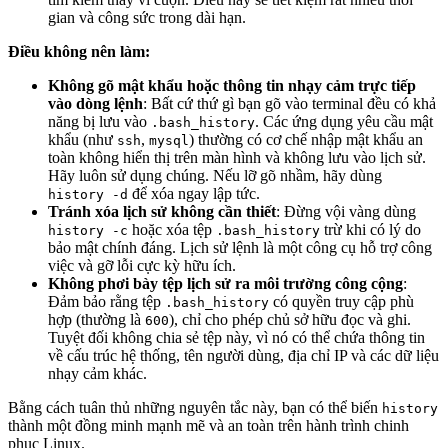
gian và công sức trong dài hạn.
Điều không nên làm:
Không gõ mật khẩu hoặc thông tin nhạy cảm trực tiếp
vào dòng lệnh
: Bất cứ thứ gì bạn gõ vào terminal đều có khả
năng bị lưu vào
. Các ứng dụng yêu cầu mật
.bash_history
khẩu (như
,
) thường có cơ chế nhập mật khẩu an
ssh
mysql
toàn không hiển thị trên màn hình và không lưu vào lịch sử.
Hãy luôn sử dụng chúng. Nếu lỡ gõ nhầm, hãy dùng
để xóa ngay lập tức.
history -d
Tránh xóa lịch sử không cần thiết
: Đừng vội vàng dùng
hoặc xóa tệp
trừ khi có lý do
history -c
.bash_history
bảo mật chính đáng. Lịch sử lệnh là một công cụ hỗ trợ công
việc và gỡ lỗi cực kỳ hữu ích.
Không phơi bày tệp lịch sử ra môi trường công cộng
:
Đảm bảo rằng tệp
có quyền truy cập phù
.bash_history
hợp (thường là
), chỉ cho phép chủ sở hữu đọc và ghi.
600
Tuyệt đối không chia sẻ tệp này, vì nó có thể chứa thông tin
về cấu trúc hệ thống, tên người dùng, địa chỉ IP và các dữ liệu
nhạy cảm khác.
Bằng cách tuân thủ những nguyên tắc này, bạn có thể biến
history
thành một đồng minh mạnh mẽ và an toàn trên hành trình chinh
phục Linux.