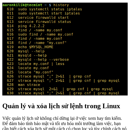
Quản lý và xóa lịch sử lệnh trong Linux
Việc quản lý lịch sử không chỉ dừng lại ở việc xem hay tìm kiếm.
Để đảm bảo tính bảo mật và tối ưu hóa môi trường làm việc, bạn
cần biết cách xóa lịch sử một cách có chọn lọc và tùy chỉnh cách nó