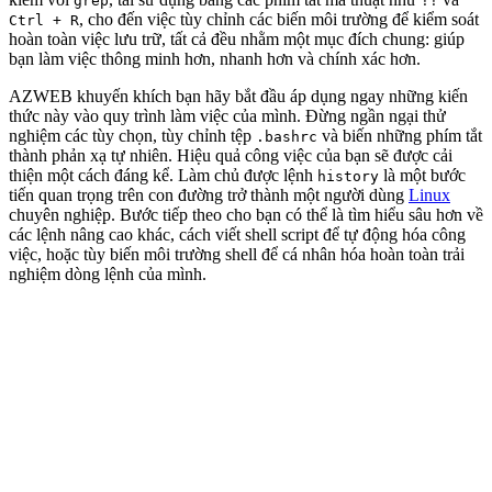
grep
!!
, cho đến việc tùy chỉnh các biến môi trường để kiểm soát
Ctrl + R
hoàn toàn việc lưu trữ, tất cả đều nhằm một mục đích chung: giúp
bạn làm việc thông minh hơn, nhanh hơn và chính xác hơn.
AZWEB khuyến khích bạn hãy bắt đầu áp dụng ngay những kiến
thức này vào quy trình làm việc của mình. Đừng ngần ngại thử
nghiệm các tùy chọn, tùy chỉnh tệp
và biến những phím tắt
.bashrc
thành phản xạ tự nhiên. Hiệu quả công việc của bạn sẽ được cải
thiện một cách đáng kể. Làm chủ được lệnh
là một bước
history
tiến quan trọng trên con đường trở thành một người dùng
Linux
chuyên nghiệp. Bước tiếp theo cho bạn có thể là tìm hiểu sâu hơn về
các lệnh nâng cao khác, cách viết shell script để tự động hóa công
việc, hoặc tùy biến môi trường shell để cá nhân hóa hoàn toàn trải
nghiệm dòng lệnh của mình.