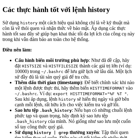
Các thực hành tốt với lệnh history
Sử dụng
một cách hiệu quả không chỉ là về kỹ thuật mà
history
còn là về thói quen và nhận thức về bảo mật. Áp dụng các thực
hành tốt sau đây sẽ giúp bạn khai thác tối đa lợi ích của công cụ này
trong khi vẫn đảm bảo an toàn cho hệ thống.
Điều nên làm:
Cấu hình biến môi trường phù hợp
: Như đã đề cập, hãy
đặt
và
thành các giá trị lớn (ví dụ:
HISTSIZE
HISTFILESIZE
10000) trong
để lưu giữ lịch sử lâu dài. Một lịch
~/.bashrc
sử đầy đủ là tài sản quý giá để tra cứu.
Thêm dấu thời gian (timestamp)
: Để biết chính xác khi nào
một lệnh được thực thi, hãy thêm biến
vào
HISTTIMEFORMAT
. Ví dụ:
.
~/.bashrc
export HISTTIMEFORMAT="%F %T "
Sau khi áp dụng, lệnh
sẽ hiển thị ngày và giờ bên
history
cạnh mỗi lệnh, rất hữu ích cho việc kiểm tra và gỡ lỗi.
Sao lưu tệp
: Nếu bạn có những chuỗi lệnh
.bash_history
phức tạp và quan trọng, hãy định kỳ sao lưu tệp
của mình. Nó giống như sao lưu một cuốn
.bash_history
sổ tay công thức quý giá.
Sử dụng
thường xuyên
: Tập thói quen
history | grep
tìm kiếm thay vì cuộn. Điều này sẽ tiết kiệm rất nhiều thời