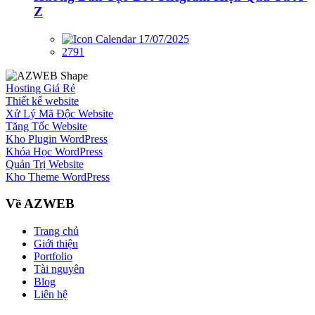
Z
17/07/2025
2791
Hosting Giá Rẻ
Thiết kế website
Xử Lý Mã Độc Website
Tăng Tốc Website
Kho Plugin WordPress
Khóa Học WordPress
Quản Trị Website
Kho Theme WordPress
Về AZWEB
Trang chủ
Giới thiệu
Portfolio
Tài nguyên
Blog
Liên hệ