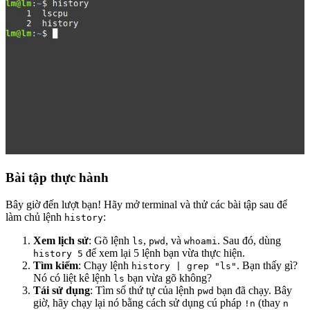
Bài tập thực hành
Bây giờ đến lượt bạn! Hãy mở terminal và thử các bài tập sau để
làm chủ lệnh
:
history
Xem lịch sử
: Gõ lệnh
,
, và
. Sau đó, dùng
ls
pwd
whoami
để xem lại 5 lệnh bạn vừa thực hiện.
history 5
Tìm kiếm
: Chạy lệnh
. Bạn thấy gì?
history | grep "ls"
Nó có liệt kê lệnh
bạn vừa gõ không?
ls
Tái sử dụng
: Tìm số thứ tự của lệnh
bạn đã chạy. Bây
pwd
giờ, hãy chạy lại nó bằng cách sử dụng cú pháp
(thay
!n
n