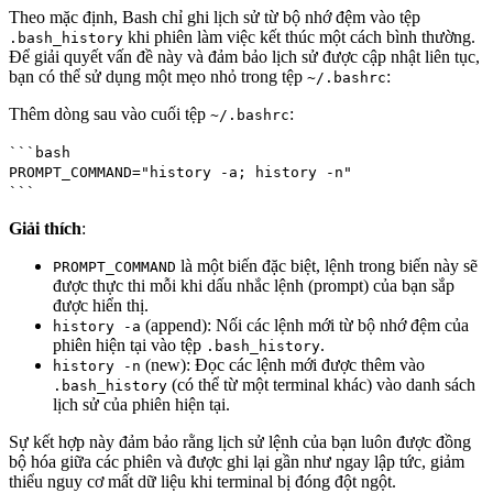
Theo mặc định, Bash chỉ ghi lịch sử từ bộ nhớ đệm vào tệp
khi phiên làm việc kết thúc một cách bình thường.
.bash_history
Để giải quyết vấn đề này và đảm bảo lịch sử được cập nhật liên tục,
bạn có thể sử dụng một mẹo nhỏ trong tệp
:
~/.bashrc
Thêm dòng sau vào cuối tệp
:
~/.bashrc
```bash
PROMPT_COMMAND="history -a; history -n"
```
Giải thích
:
là một biến đặc biệt, lệnh trong biến này sẽ
PROMPT_COMMAND
được thực thi mỗi khi dấu nhắc lệnh (prompt) của bạn sắp
được hiển thị.
(append): Nối các lệnh mới từ bộ nhớ đệm của
history -a
phiên hiện tại vào tệp
.
.bash_history
(new): Đọc các lệnh mới được thêm vào
history -n
(có thể từ một terminal khác) vào danh sách
.bash_history
lịch sử của phiên hiện tại.
Sự kết hợp này đảm bảo rằng lịch sử lệnh của bạn luôn được đồng
bộ hóa giữa các phiên và được ghi lại gần như ngay lập tức, giảm
thiểu nguy cơ mất dữ liệu khi terminal bị đóng đột ngột.