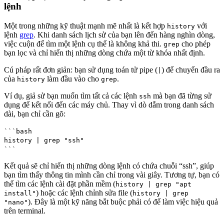
lệnh
Một trong những kỹ thuật mạnh mẽ nhất là kết hợp
với
history
lệnh
grep
. Khi danh sách lịch sử của bạn lên đến hàng nghìn dòng,
việc cuộn để tìm một lệnh cụ thể là không khả thi.
cho phép
grep
bạn lọc và chỉ hiển thị những dòng chứa một từ khóa nhất định.
Cú pháp rất đơn giản: bạn sử dụng toán tử pipe (
) để chuyển đầu ra
|
của
làm đầu vào cho
.
history
grep
Ví dụ, giả sử bạn muốn tìm tất cả các lệnh
mà bạn đã từng sử
ssh
dụng để kết nối đến các máy chủ. Thay vì dò dẫm trong danh sách
dài, bạn chỉ cần gõ:
```bash
history | grep "ssh"
```
Kết quả sẽ chỉ hiển thị những dòng lệnh có chứa chuỗi “ssh”, giúp
bạn tìm thấy thông tin mình cần chỉ trong vài giây. Tương tự, bạn có
thể tìm các lệnh cài đặt phần mềm (
history | grep "apt
) hoặc các lệnh chỉnh sửa file (
install"
history | grep
). Đây là một kỹ năng bắt buộc phải có để làm việc hiệu quả
"nano"
trên terminal.