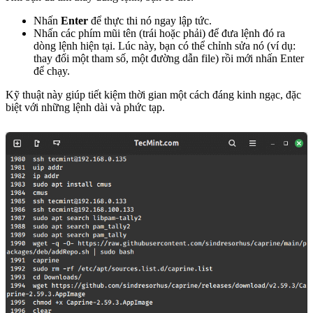
Nhấn
Enter
để thực thi nó ngay lập tức.
Nhấn các phím mũi tên (trái hoặc phải) để đưa lệnh đó ra
dòng lệnh hiện tại. Lúc này, bạn có thể chỉnh sửa nó (ví dụ:
thay đổi một tham số, một đường dẫn file) rồi mới nhấn Enter
để chạy.
Kỹ thuật này giúp tiết kiệm thời gian một cách đáng kinh ngạc, đặc
biệt với những lệnh dài và phức tạp.