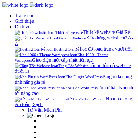
Trang chủ
Giới thiệu
Dịch vụ
Thiết kế website Giá Rẻ
Thiết kế website
Xây dựng website từ A-
Quản Trị Website
Z
Tốc độ load trang vượt trội
Hosting Giá Rẻ
Kho 1000+ Theme
Giao diện mới cập nhật liên tục
Wordpress
Tối ưu tốc độ website
Tăng Tốc Website
dưới 1s
Plugin đa dạng
Kho Plugin WordPress
tính năng giá rẻ
Từ cơ bản Nocode
Khóa Học WordPress
tới nâng cao
Nhanh chóng,
Xử Lý Mã Độc Website
An toàn, Sạch
Tư Vấn Miễn Phí