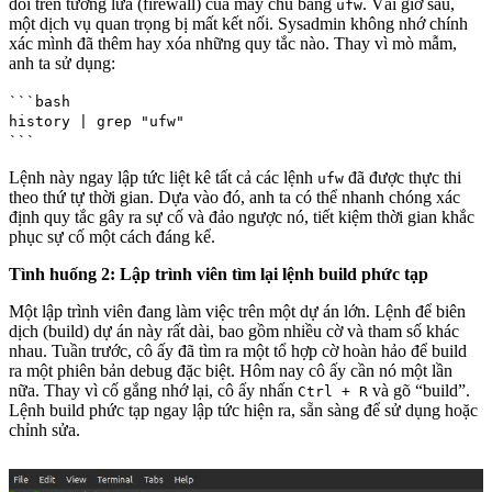
đổi trên tường lửa (firewall) của máy chủ bằng
. Vài giờ sau,
ufw
một dịch vụ quan trọng bị mất kết nối. Sysadmin không nhớ chính
xác mình đã thêm hay xóa những quy tắc nào. Thay vì mò mẫm,
anh ta sử dụng:
```bash
history | grep "ufw"
```
Lệnh này ngay lập tức liệt kê tất cả các lệnh
đã được thực thi
ufw
theo thứ tự thời gian. Dựa vào đó, anh ta có thể nhanh chóng xác
định quy tắc gây ra sự cố và đảo ngược nó, tiết kiệm thời gian khắc
phục sự cố một cách đáng kể.
Tình huống 2: Lập trình viên tìm lại lệnh build phức tạp
Một lập trình viên đang làm việc trên một dự án lớn. Lệnh để biên
dịch (build) dự án này rất dài, bao gồm nhiều cờ và tham số khác
nhau. Tuần trước, cô ấy đã tìm ra một tổ hợp cờ hoàn hảo để build
ra một phiên bản debug đặc biệt. Hôm nay cô ấy cần nó một lần
nữa. Thay vì cố gắng nhớ lại, cô ấy nhấn
và gõ “build”.
Ctrl + R
Lệnh build phức tạp ngay lập tức hiện ra, sẵn sàng để sử dụng hoặc
chỉnh sửa.