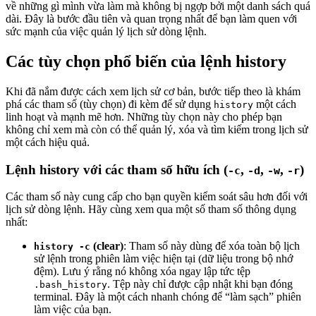
về những gì mình vừa làm mà không bị ngợp bởi một danh sách quá
dài. Đây là bước đầu tiên và quan trọng nhất để bạn làm quen với
sức mạnh của việc quản lý lịch sử dòng lệnh.
Các tùy chọn phổ biến của lệnh history
Khi đã nắm được cách xem lịch sử cơ bản, bước tiếp theo là khám
phá các tham số (tùy chọn) đi kèm để sử dụng
một cách
history
linh hoạt và mạnh mẽ hơn. Những tùy chọn này cho phép bạn
không chỉ xem mà còn có thể quản lý, xóa và tìm kiếm trong lịch sử
một cách hiệu quả.
Lệnh history với các tham số hữu ích (
,
,
,
)
-c
-d
-w
-r
Các tham số này cung cấp cho bạn quyền kiểm soát sâu hơn đối với
lịch sử dòng lệnh. Hãy cùng xem qua một số tham số thông dụng
nhất:
(clear)
: Tham số này dùng để xóa toàn bộ lịch
history -c
sử lệnh trong phiên làm việc hiện tại (dữ liệu trong bộ nhớ
đệm). Lưu ý rằng nó không xóa ngay lập tức tệp
. Tệp này chỉ được cập nhật khi bạn đóng
.bash_history
terminal. Đây là một cách nhanh chóng để “làm sạch” phiên
làm việc của bạn.