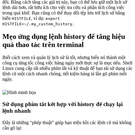
đổi. Bằng cách tăng các giá trị này, bạn có thể lưu giữ một lịch sử
lệnh dài hơn, rất hữu ích cho việc tra cứu và phân tích công việc
trong quá khứ. Bạn cũng có thể thay đổi tệp lưu trữ lịch sử bằng
biến
, ví dụ:
HISTFILE
export
.
HISTFILE=~/.my_custom_history
Mẹo ứng dụng lệnh history để tăng hiệu
quả thao tác trên terminal
Biết cách xem và quản lý lịch sử là tốt, nhưng biến nó thành một
công cụ tăng tốc công việc hàng ngày mới thực sự là mục tiêu. Shell
Linux cung cấp rất nhiều phím tắt và kỹ thuật để bạn tái sử dụng các
lệnh cũ một cách nhanh chóng, tiết kiệm hàng tá lần gõ phím mỗi
ngày.
Sử dụng phím tắt kết hợp với history để chạy lại
lệnh nhanh
Đây là những “phép thuật” giúp bạn triệu hồi các lệnh cũ mà không
cần gõ lại: