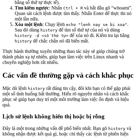
bằng số thứ tự thực tế).
Tìm kiếm ngược
: Nhấn
và bắt đầu gõ “whoami”.
Ctrl + R
Quan sát cách lệnh được tìm thấy. Nhấn Enter để thực thi nó
một lần nữa.
Xóa một lệnh
: Chạy lệnh
.
echo "lenh nay se bi xoa"
Sau đó dùng
để tìm số thứ tự của nó và dùng
history
để xóa nó đi. Kiểm tra lại bằng
history -d <số thứ tự>
để chắc chắn nó đã biến mất.
history
Thực hành thường xuyên những thao tác này sẽ giúp chúng trở
thành phản xạ tự nhiên, giúp bạn làm việc trên Linux nhanh và
chuyên nghiệp hơn rất nhiều.
Các vấn đề thường gặp và cách khắc phục
Mặc dù lệnh
rất đáng tin cậy, đôi khi bạn có thể gặp phải
history
một số tình huống bất thường. Hiểu rõ nguyên nhân và cách khắc
phục sẽ giúp bạn duy trì một môi trường làm việc ổn định và hiệu
quả.
Lịch sử lệnh không hiển thị hoặc bị rỗng
Đây là một trong những vấn đề phổ biến nhất. Bạn gõ
và
history
không nhận được kết quả gì, hoặc chỉ thấy các lệnh từ phiên hiện