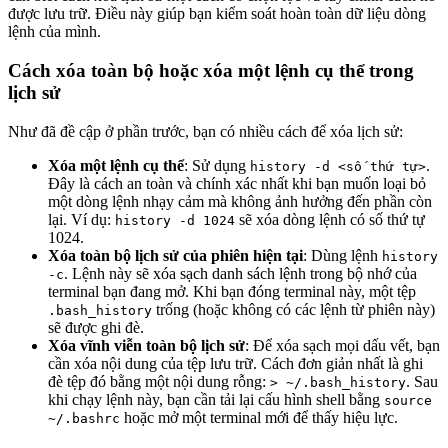
được lưu trữ. Điều này giúp bạn kiểm soát hoàn toàn dữ liệu dòng
lệnh của mình.
Cách xóa toàn bộ hoặc xóa một lệnh cụ thể trong
lịch sử
Như đã đề cập ở phần trước, bạn có nhiều cách để xóa lịch sử:
Xóa một lệnh cụ thể
: Sử dụng
.
history -d <số thứ tự>
Đây là cách an toàn và chính xác nhất khi bạn muốn loại bỏ
một dòng lệnh nhạy cảm mà không ảnh hưởng đến phần còn
lại. Ví dụ:
sẽ xóa dòng lệnh có số thứ tự
history -d 1024
1024.
Xóa toàn bộ lịch sử của phiên hiện tại
: Dùng lệnh
history
. Lệnh này sẽ xóa sạch danh sách lệnh trong bộ nhớ của
-c
terminal bạn đang mở. Khi bạn đóng terminal này, một tệp
trống (hoặc không có các lệnh từ phiên này)
.bash_history
sẽ được ghi đè.
Xóa vĩnh viễn toàn bộ lịch sử
: Để xóa sạch mọi dấu vết, bạn
cần xóa nội dung của tệp lưu trữ. Cách đơn giản nhất là ghi
đè tệp đó bằng một nội dung rỗng:
. Sau
> ~/.bash_history
khi chạy lệnh này, bạn cần tải lại cấu hình shell bằng
source
hoặc mở một terminal mới để thấy hiệu lực.
~/.bashrc