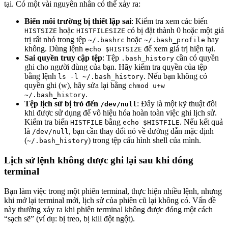
tại. Có một vài nguyên nhân có thể xảy ra:
Biến môi trường bị thiết lập sai
: Kiểm tra xem các biến
hoặc
có bị đặt thành 0 hoặc một giá
HISTSIZE
HISTFILESIZE
trị rất nhỏ trong tệp
hoặc
hay
~/.bashrc
~/.bash_profile
không. Dùng lệnh
để xem giá trị hiện tại.
echo $HISTSIZE
Sai quyền truy cập tệp
: Tệp
cần có quyền
.bash_history
ghi cho người dùng của bạn. Hãy kiểm tra quyền của tệp
bằng lệnh
. Nếu bạn không có
ls -l ~/.bash_history
quyền ghi (w), hãy sửa lại bằng
chmod u+w
.
~/.bash_history
Tệp lịch sử bị trỏ đến
: Đây là một kỹ thuật đôi
/dev/null
khi được sử dụng để vô hiệu hóa hoàn toàn việc ghi lịch sử.
Kiểm tra biến
bằng
. Nếu kết quả
HISTFILE
echo $HISTFILE
là
, bạn cần thay đổi nó về đường dẫn mặc định
/dev/null
(
) trong tệp cấu hình shell của mình.
~/.bash_history
Lịch sử lệnh không được ghi lại sau khi đóng
terminal
Bạn làm việc trong một phiên terminal, thực hiện nhiều lệnh, nhưng
khi mở lại terminal mới, lịch sử của phiên cũ lại không có. Vấn đề
này thường xảy ra khi phiên terminal không được đóng một cách
“sạch sẽ” (ví dụ: bị treo, bị kill đột ngột).