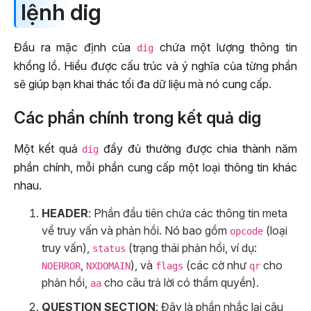
lệnh dig
Đầu ra mặc định của
chứa một lượng thông tin
dig
khổng lồ. Hiểu được cấu trúc và ý nghĩa của từng phần
sẽ giúp bạn khai thác tối đa dữ liệu mà nó cung cấp.
Các phần chính trong kết quả dig
Một kết quả
đầy đủ thường được chia thành năm
dig
phần chính, mỗi phần cung cấp một loại thông tin khác
nhau.
HEADER
: Phần đầu tiên chứa các thông tin meta
về truy vấn và phản hồi. Nó bao gồm
(loại
opcode
truy vấn),
(trạng thái phản hồi, ví dụ:
status
,
), và
(các cờ như
cho
NOERROR
NXDOMAIN
flags
qr
phản hồi,
cho câu trả lời có thẩm quyền).
aa
QUESTION SECTION
: Đây là phần nhắc lại câu