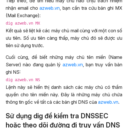
Tiếp theo, để tìm hiểu máy chủ nào chịu trách nhiệm
nhận email cho
azweb.vn
, bạn cần tra cứu bản ghi MX
(Mail Exchange):
dig azweb.vn MX
Kết quả sẽ liệt kê các máy chủ mail cùng với một con số
ưu tiên. Số ưu tiên càng thấp, máy chủ đó sẽ được ưu
tiên sử dụng trước.
Cuối cùng, để biết những máy chủ tên miền (Name
Server) nào đang quản lý
azweb.vn
, bạn truy vấn bản
ghi NS:
dig azweb.vn NS
Lệnh này sẽ hiển thị danh sách các máy chủ có thẩm
quyền cho tên miền này. Đây là những máy chủ chứa
thông tin gốc về tất cả các bản ghi DNS của
azweb.vn
.
Sử dụng dig để kiểm tra DNSSEC
hoặc theo dõi đường đi truy vấn DNS