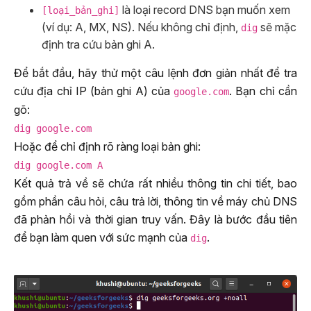
là loại record DNS bạn muốn xem
[loại_bản_ghi]
(ví dụ: A, MX, NS). Nếu không chỉ định,
sẽ mặc
dig
định tra cứu bản ghi A.
Để bắt đầu, hãy thử một câu lệnh đơn giản nhất để tra
cứu địa chỉ IP (bản ghi A) của
. Bạn chỉ cần
google.com
gõ:
dig google.com
Hoặc để chỉ định rõ ràng loại bản ghi:
dig google.com A
Kết quả trả về sẽ chứa rất nhiều thông tin chi tiết, bao
gồm phần câu hỏi, câu trả lời, thông tin về máy chủ DNS
đã phản hồi và thời gian truy vấn. Đây là bước đầu tiên
để bạn làm quen với sức mạnh của
.
dig