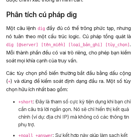
Phân tích cú pháp dig
Một câu lệnh
đầy đủ có thể trông phức tạp, nhưng
dig
nó tuân theo một cấu trúc logic. Cú pháp tổng quát là
.
dig [@server] [tên_miền] [loại_bản_ghi] [tùy_chọn]
Mỗi thành phần đều có vai trò riêng, cho phép bạn kiểm
soát mọi khía cạnh của truy vấn.
Các tùy chọn phổ biến thường bắt đầu bằng dấu cộng
(
) và dùng để kiểm soát định dạng đầu ra. Một số tùy
+
chọn hữu ích nhất bao gồm:
: Đây là tham số cực kỳ tiện dụng khi bạn chỉ
+short
cần câu trả lời ngắn gọn. Nó sẽ chỉ hiển thị kết quả
chính (ví dụ: địa chỉ IP) mà không có các thông tin
phụ trợ.
: Sự kết hợp này giúp làm sạch kết
+noall +answer