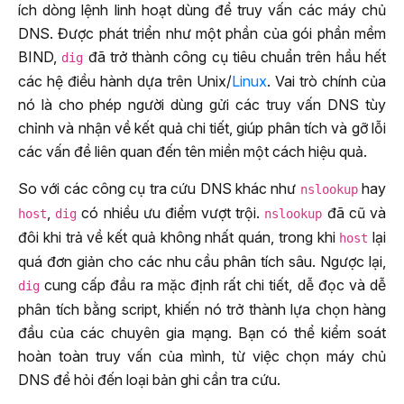
ích dòng lệnh linh hoạt dùng để truy vấn các máy chủ
DNS. Được phát triển như một phần của gói phần mềm
BIND,
đã trở thành công cụ tiêu chuẩn trên hầu hết
dig
các hệ điều hành dựa trên Unix/
Linux
. Vai trò chính của
nó là cho phép người dùng gửi các truy vấn DNS tùy
chỉnh và nhận về kết quả chi tiết, giúp phân tích và gỡ lỗi
các vấn đề liên quan đến tên miền một cách hiệu quả.
So với các công cụ tra cứu DNS khác như
hay
nslookup
,
có nhiều ưu điểm vượt trội.
đã cũ và
host
dig
nslookup
đôi khi trả về kết quả không nhất quán, trong khi
lại
host
quá đơn giản cho các nhu cầu phân tích sâu. Ngược lại,
cung cấp đầu ra mặc định rất chi tiết, dễ đọc và dễ
dig
phân tích bằng script, khiến nó trở thành lựa chọn hàng
đầu của các chuyên gia mạng. Bạn có thể kiểm soát
hoàn toàn truy vấn của mình, từ việc chọn máy chủ
DNS để hỏi đến loại bản ghi cần tra cứu.