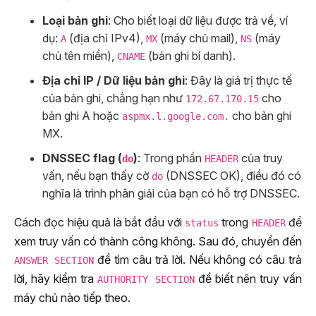
Loại bản ghi
: Cho biết loại dữ liệu được trả về, ví
dụ:
(địa chỉ IPv4),
(máy chủ mail),
(máy
A
MX
NS
chủ tên miền),
(bản ghi bí danh).
CNAME
Địa chỉ IP / Dữ liệu bản ghi
: Đây là giá trị thực tế
của bản ghi, chẳng hạn như
cho
172.67.170.15
bản ghi A hoặc
cho bản ghi
aspmx.l.google.com.
MX.
DNSSEC flag (
)
: Trong phần
của truy
do
HEADER
vấn, nếu bạn thấy cờ
(DNSSEC OK), điều đó có
do
nghĩa là trình phân giải của bạn có hỗ trợ DNSSEC.
Cách đọc hiệu quả là bắt đầu với
trong
để
status
HEADER
xem truy vấn có thành công không. Sau đó, chuyển đến
để tìm câu trả lời. Nếu không có câu trả
ANSWER SECTION
lời, hãy kiểm tra
để biết nên truy vấn
AUTHORITY SECTION
máy chủ nào tiếp theo.