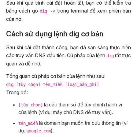
Sau khi quá trình cài đặt hoàn tất, bạn có thể kiểm tra
bằng cách gõ
trong terminal để xem phiên bản
dig -v
của nó.
Cách sử dụng lệnh dig cơ bản
Sau khi cài đặt thành công, bạn đã sẵn sàng thực hiện
các truy vấn DNS đầu tiên. Cú pháp của lệnh
rất trực
dig
quan và dễ nhớ.
Tổng quan cú pháp cơ bản của lệnh như sau:
dig [tùy chọn] tên_miền [loại_bản_ghi]
Trong đó:
là các tham số để tùy chỉnh hành vi
[tùy chọn]
của lệnh (ví dụ: máy chủ DNS để truy vấn).
là domain bạn muốn tra cứu thông tin (ví
tên_miền
dụ:
).
google.com