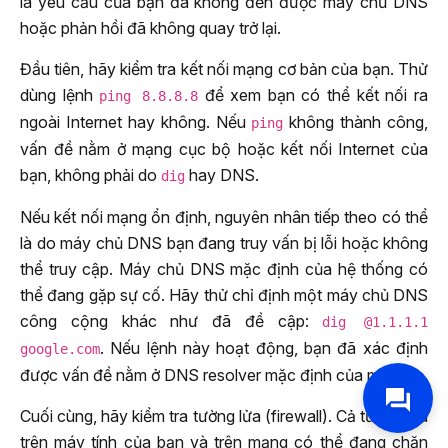
là yêu cầu của bạn đã không đến được máy chủ DNS
hoặc phản hồi đã không quay trở lại.
Đầu tiên, hãy kiểm tra kết nối mạng cơ bản của bạn. Thử
dùng lệnh
để xem bạn có thể kết nối ra
ping 8.8.8.8
ngoài Internet hay không. Nếu
không thành công,
ping
vấn đề nằm ở mạng cục bộ hoặc kết nối Internet của
bạn, không phải do
hay DNS.
dig
Nếu kết nối mạng ổn định, nguyên nhân tiếp theo có thể
là do máy chủ DNS bạn đang truy vấn bị lỗi hoặc không
thể truy cập. Máy chủ DNS mặc định của hệ thống có
thể đang gặp sự cố. Hãy thử chỉ định một máy chủ DNS
công cộng khác như đã đề cập:
dig @1.1.1.1
. Nếu lệnh này hoạt động, bạn đã xác định
google.com
được vấn đề nằm ở DNS resolver mặc định của mình.
Cuối cùng, hãy kiểm tra tường lửa (firewall). Cả tường lửa
trên máy tính của bạn và trên mạng có thể đang chặn