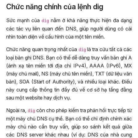
Chức năng chính của lệnh dig
Sức mạnh của
nằm ở khả năng thực hiện đa dạng
dig
các tác vụ liên quan đến DNS, giúp người dùng có cái
nhìn toàn diện về cấu hình của một tên miền.
Chức năng quan trọng nhất của
là tra cứu tất cả các
dig
loại bản ghi DNS. Bạn có thể dễ dàng truy vấn bản ghi A
(ánh xạ tên miền tới địa chỉ IPv4), AAAA (IPv6), MX
(máy chủ mail), NS (máy chủ tên miền), TXT (dữ liệu văn
bản), SOA (Start of Authority), và nhiều loại khác. Điều
này cung cấp thông tin đầy đủ về cơ sở hạ tầng đằng
sau một website hay dịch vụ.
Ngoài ra,
còn cho phép kiểm tra phản hồi trực tiếp từ
dig
một máy chủ DNS cụ thể. Bạn có thể chỉ định chính xác
máy chủ nào cần truy vấn, giúp so sánh kết quả giữa
các DNS server khác nhau (ví dụ: DNS của nhà cung