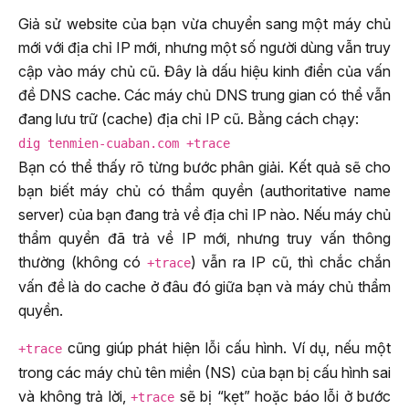
Giả sử website của bạn vừa chuyển sang một máy chủ
mới với địa chỉ IP mới, nhưng một số người dùng vẫn truy
cập vào máy chủ cũ. Đây là dấu hiệu kinh điển của vấn
đề DNS cache. Các máy chủ DNS trung gian có thể vẫn
đang lưu trữ (cache) địa chỉ IP cũ. Bằng cách chạy:
dig tenmien-cuaban.com +trace
Bạn có thể thấy rõ từng bước phân giải. Kết quả sẽ cho
bạn biết máy chủ có thẩm quyền (authoritative name
server) của bạn đang trả về địa chỉ IP nào. Nếu máy chủ
thẩm quyền đã trả về IP mới, nhưng truy vấn thông
thường (không có
) vẫn ra IP cũ, thì chắc chắn
+trace
vấn đề là do cache ở đâu đó giữa bạn và máy chủ thẩm
quyền.
cũng giúp phát hiện lỗi cấu hình. Ví dụ, nếu một
+trace
trong các máy chủ tên miền (NS) của bạn bị cấu hình sai
và không trả lời,
sẽ bị “kẹt” hoặc báo lỗi ở bước
+trace