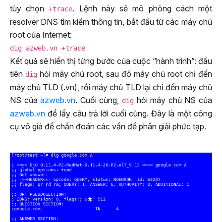
tùy chọn
. Lệnh này sẽ mô phỏng cách một
+trace
resolver DNS tìm kiếm thông tin, bắt đầu từ các máy chủ
root của Internet:
dig azweb.vn +trace
Kết quả sẽ hiển thị từng bước của cuộc “hành trình”: đầu
tiên
hỏi máy chủ root, sau đó máy chủ root chỉ đến
dig
máy chủ TLD (.vn), rồi máy chủ TLD lại chỉ đến máy chủ
NS của
azweb.vn
. Cuối cùng,
hỏi máy chủ NS của
dig
azweb.vn
để lấy câu trả lời cuối cùng. Đây là một công
cụ vô giá để chẩn đoán các vấn đề phân giải phức tạp.