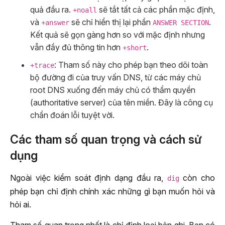
quả đầu ra.
sẽ tắt tất cả các phần mặc định,
+noall
và
sẽ chỉ hiển thị lại phần
.
+answer
ANSWER SECTION
Kết quả sẽ gọn gàng hơn so với mặc định nhưng
vẫn đầy đủ thông tin hơn
.
+short
: Tham số này cho phép bạn theo dõi toàn
+trace
bộ đường đi của truy vấn DNS, từ các máy chủ
root DNS xuống đến máy chủ có thẩm quyền
(authoritative server) của tên miền. Đây là công cụ
chẩn đoán lỗi tuyệt vời.
Các tham số quan trọng và cách sử
dụng
Ngoài việc kiểm soát định dạng đầu ra,
còn cho
dig
phép bạn chỉ định chính xác những gì bạn muốn hỏi và
hỏi ai.
Tham số quan trọng nhất là chỉ định loại bản ghi. Bạn có