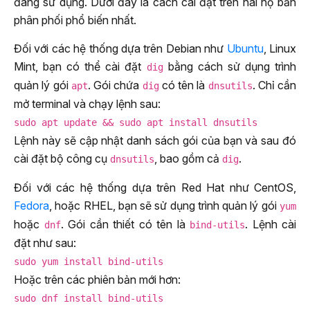
đang sử dụng. Dưới đây là cách cài đặt trên hai họ bản
phân phối phổ biến nhất.
Đối với các hệ thống dựa trên Debian như
Ubuntu
, Linux
Mint, bạn có thể cài đặt
bằng cách sử dụng trình
dig
quản lý gói
. Gói chứa
có tên là
. Chỉ cần
apt
dig
dnsutils
mở terminal và chạy lệnh sau:
sudo apt update && sudo apt install dnsutils
Lệnh này sẽ cập nhật danh sách gói của bạn và sau đó
cài đặt bộ công cụ
, bao gồm cả
.
dnsutils
dig
Đối với các hệ thống dựa trên Red Hat như CentOS,
Fedora
, hoặc RHEL, bạn sẽ sử dụng trình quản lý gói
yum
hoặc
. Gói cần thiết có tên là
. Lệnh cài
dnf
bind-utils
đặt như sau:
sudo yum install bind-utils
Hoặc trên các phiên bản mới hơn:
sudo dnf install bind-utils