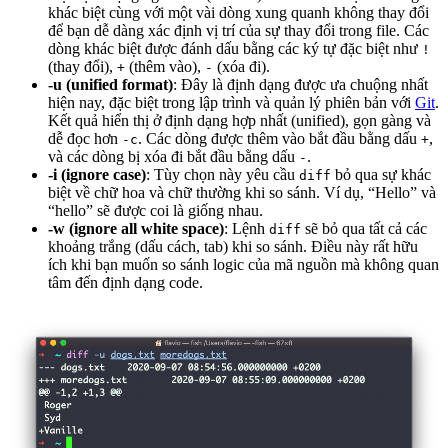
khác biệt cùng với một vài dòng xung quanh không thay đổi
để bạn dễ dàng xác định vị trí của sự thay đổi trong file. Các
dòng khác biệt được đánh dấu bằng các ký tự đặc biệt như
!
(thay đổi),
(thêm vào),
(xóa đi).
+
-
-u (unified format)
: Đây là định dạng được ưa chuộng nhất
hiện nay, đặc biệt trong lập trình và quản lý phiên bản với
Git
.
Kết quả hiển thị ở định dạng hợp nhất (unified), gọn gàng và
dễ đọc hơn
. Các dòng được thêm vào bắt đầu bằng dấu
,
-c
+
và các dòng bị xóa đi bắt đầu bằng dấu
.
-
-i (ignore case)
: Tùy chọn này yêu cầu
bỏ qua sự khác
diff
biệt về chữ hoa và chữ thường khi so sánh. Ví dụ, “Hello” và
“hello” sẽ được coi là giống nhau.
-w (ignore all white space)
: Lệnh
sẽ bỏ qua tất cả các
diff
khoảng trắng (dấu cách, tab) khi so sánh. Điều này rất hữu
ích khi bạn muốn so sánh logic của mã nguồn mà không quan
tâm đến định dạng code.