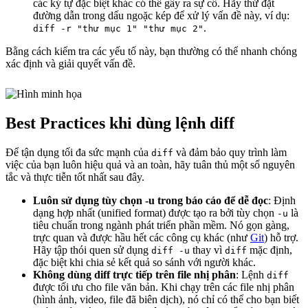
các ký tự đặc biệt khác có thể gây ra sự cố. Hãy thử đặt
đường dẫn trong dấu ngoặc kép để xử lý vấn đề này, ví dụ:
.
diff -r "thư mục 1" "thư mục 2"
Bằng cách kiểm tra các yếu tố này, bạn thường có thể nhanh chóng
xác định và giải quyết vấn đề.
Best Practices khi dùng lệnh diff
Để tận dụng tối đa sức mạnh của
và đảm bảo quy trình làm
diff
việc của bạn luôn hiệu quả và an toàn, hãy tuân thủ một số nguyên
tắc và thực tiễn tốt nhất sau đây.
Luôn sử dụng tùy chọn -u trong báo cáo để dễ đọc
: Định
dạng hợp nhất (unified format) được tạo ra bởi tùy chọn
là
-u
tiêu chuẩn trong ngành phát triển phần mềm. Nó gọn gàng,
trực quan và được hầu hết các công cụ khác (như
Git
) hỗ trợ.
Hãy tập thói quen sử dụng
thay vì
mặc định,
diff -u
diff
đặc biệt khi chia sẻ kết quả so sánh với người khác.
Không dùng diff trực tiếp trên file nhị phân
: Lệnh
diff
được tối ưu cho file văn bản. Khi chạy trên các file nhị phân
(hình ảnh, video, file đã biên dịch), nó chỉ có thể cho bạn biết