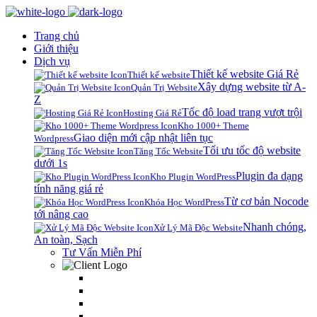
Trang chủ
Giới thiệu
Dịch vụ
Thiết kế website Giá Rẻ
Thiết kế website
Xây dựng website từ A-
Quản Trị Website
Z
Tốc độ load trang vượt trội
Hosting Giá Rẻ
Kho 1000+ Theme
Giao diện mới cập nhật liên tục
Wordpress
Tối ưu tốc độ website
Tăng Tốc Website
dưới 1s
Plugin đa dạng
Kho Plugin WordPress
tính năng giá rẻ
Từ cơ bản Nocode
Khóa Học WordPress
tới nâng cao
Nhanh chóng,
Xử Lý Mã Độc Website
An toàn, Sạch
Tư Vấn Miễn Phí