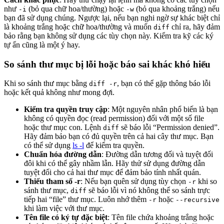
như
(bỏ qua chữ hoa/thường) hoặc
(bỏ qua khoảng trắng) nếu
-i
-w
bạn đã sử dụng chúng. Ngược lại, nếu bạn nghi ngờ sự khác biệt chỉ
là khoảng trắng hoặc chữ hoa/thường và muốn
chỉ ra, hãy đảm
diff
bảo rằng bạn không sử dụng các tùy chọn này. Kiểm tra kỹ các ký
tự ẩn cũng là một ý hay.
So sánh thư mục bị lỗi hoặc báo sai khác khó hiểu
Khi so sánh thư mục bằng
, bạn có thể gặp thông báo lỗi
diff -r
hoặc kết quả không như mong đợi.
Kiểm tra quyền truy cập
: Một nguyên nhân phổ biến là bạn
không có quyền đọc (read permission) đối với một số file
hoặc thư mục con. Lệnh
sẽ báo lỗi “Permission denied”.
diff
Hãy đảm bảo bạn có đủ quyền trên cả hai cây thư mục. Bạn
có thể sử dụng
ls -l
để kiểm tra quyền.
Chuẩn hóa đường dẫn
: Đường dẫn tương đối và tuyệt đối
đôi khi có thể gây nhầm lẫn. Hãy thử sử dụng đường dẫn
tuyệt đối cho cả hai thư mục để đảm bảo tính nhất quán.
Thiếu tham số -r
: Nếu bạn quên sử dụng tùy chọn
khi so
-r
sánh thư mục,
sẽ báo lỗi vì nó không thể so sánh trực
diff
tiếp hai “file” thư mục. Luôn nhớ thêm
hoặc
-r
--recursive
khi làm việc với thư mục.
Tên file có ký tự đặc biệt
: Tên file chứa khoảng trắng hoặc