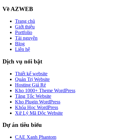
Về AZWEB
Trang chủ
Giới thiệu
Portfolio
Tài nguyên
Blog
Liên hệ
Dịch vụ nổi bật
Thiết kế website
Quản Trị Website
Hosting Giá Rẻ
Kho 1000+ Theme WordPress
Tăng Tốc Website
Kho Plugin WordPress
Khóa Học WordPress
Xử Lý Mã Độc Website
Dự án tiêu biểu
CAE Xanh Phantom