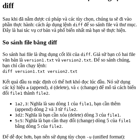
diff
Sau khi đã nắm được cú pháp và các tùy chọn, chúng ta sẽ đi vào
phần thực hành: cách áp dụng lệnh
để so sánh file và thư mục.
diff
Đây là hai tác vụ cơ bản và phổ biến nhất mà bạn sẽ thực hiện.
So sánh file bằng diff
So sánh hai file là ứng dụng cốt lõi của
. Giả sử bạn có hai file
diff
văn bản là
và
. Để so sánh chúng,
version1.txt
version2.txt
bạn chỉ cần chạy lệnh:
diff version1.txt version2.txt
Kết quả đầu ra mặc định có thể hơi khó đọc lúc đầu. Nó sử dụng
các ký hiệu
(append),
(delete), và
(change) để mô tả cách biến
a
d
c
đổi
thành
.
file1
file2
: Nghĩa là sau dòng 1 của
, bạn cần thêm
1a2,3
file1
(append) dòng 2 và 3 từ
.
file2
: Nghĩa là bạn cần xóa (delete) dòng 3 của
.
3d2
file1
: Nghĩa là bạn cần thay đổi (change) dòng 5 của
5c5
file1
bằng dòng 5 của
.
file2
Để dễ đọc hơn, bạn nên sử dụng tùy chọn
(unified format):
-u