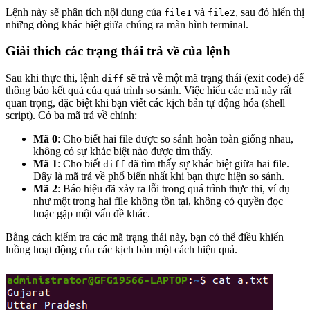
Lệnh này sẽ phân tích nội dung của
và
, sau đó hiển thị
file1
file2
những dòng khác biệt giữa chúng ra màn hình terminal.
Giải thích các trạng thái trả về của lệnh
Sau khi thực thi, lệnh
sẽ trả về một mã trạng thái (exit code) để
diff
thông báo kết quả của quá trình so sánh. Việc hiểu các mã này rất
quan trọng, đặc biệt khi bạn viết các kịch bản tự động hóa (shell
script). Có ba mã trả về chính:
Mã 0
: Cho biết hai file được so sánh hoàn toàn giống nhau,
không có sự khác biệt nào được tìm thấy.
Mã 1
: Cho biết
đã tìm thấy sự khác biệt giữa hai file.
diff
Đây là mã trả về phổ biến nhất khi bạn thực hiện so sánh.
Mã 2
: Báo hiệu đã xảy ra lỗi trong quá trình thực thi, ví dụ
như một trong hai file không tồn tại, không có quyền đọc
hoặc gặp một vấn đề khác.
Bằng cách kiểm tra các mã trạng thái này, bạn có thể điều khiển
luồng hoạt động của các kịch bản một cách hiệu quả.