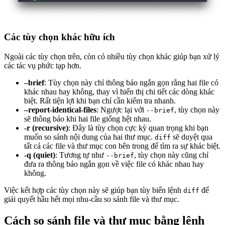
Các tùy chọn khác hữu ích
Ngoài các tùy chọn trên, còn có nhiều tùy chọn khác giúp bạn xử lý
các tác vụ phức tạp hơn.
–brief
: Tùy chọn này chỉ thông báo ngắn gọn rằng hai file có
khác nhau hay không, thay vì hiển thị chi tiết các dòng khác
biệt. Rất tiện lợi khi bạn chỉ cần kiểm tra nhanh.
–report-identical-files
: Ngược lại với
, tùy chọn này
--brief
sẽ thông báo khi hai file giống hệt nhau.
-r (recursive)
: Đây là tùy chọn cực kỳ quan trọng khi bạn
muốn so sánh nội dung của hai thư mục.
sẽ duyệt qua
diff
tất cả các file và thư mục con bên trong để tìm ra sự khác biệt.
-q (quiet)
: Tương tự như
, tùy chọn này cũng chỉ
--brief
đưa ra thông báo ngắn gọn về việc file có khác nhau hay
không.
Việc kết hợp các tùy chọn này sẽ giúp bạn tùy biến lệnh
để
diff
giải quyết hầu hết mọi nhu-cầu so sánh file và thư mục.
Cách so sánh file và thư mục bằng lệnh