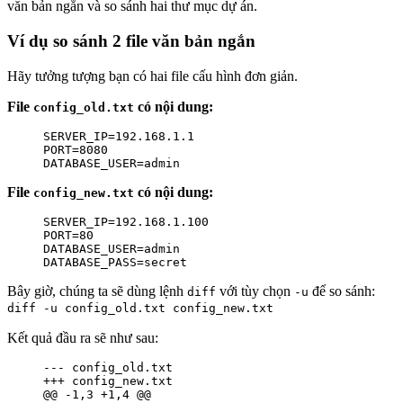
văn bản ngắn và so sánh hai thư mục dự án.
Ví dụ so sánh 2 file văn bản ngắn
Hãy tưởng tượng bạn có hai file cấu hình đơn giản.
File
có nội dung:
config_old.txt
SERVER_IP=192.168.1.1

PORT=8080

DATABASE_USER=admin
File
có nội dung:
config_new.txt
SERVER_IP=192.168.1.100

PORT=80

DATABASE_USER=admin

DATABASE_PASS=secret
Bây giờ, chúng ta sẽ dùng lệnh
với tùy chọn
để so sánh:
diff
-u
diff -u config_old.txt config_new.txt
Kết quả đầu ra sẽ như sau:
--- config_old.txt

+++ config_new.txt

@@ -1,3 +1,4 @@
