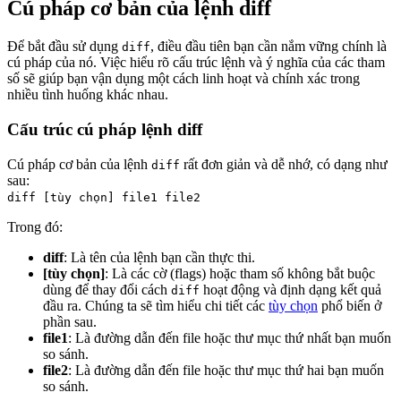
Cú pháp cơ bản của lệnh diff
Để bắt đầu sử dụng
, điều đầu tiên bạn cần nắm vững chính là
diff
cú pháp của nó. Việc hiểu rõ cấu trúc lệnh và ý nghĩa của các tham
số sẽ giúp bạn vận dụng một cách linh hoạt và chính xác trong
nhiều tình huống khác nhau.
Cấu trúc cú pháp lệnh diff
Cú pháp cơ bản của lệnh
rất đơn giản và dễ nhớ, có dạng như
diff
sau:
diff [tùy chọn] file1 file2
Trong đó:
diff
: Là tên của lệnh bạn cần thực thi.
[tùy chọn]
: Là các cờ (flags) hoặc tham số không bắt buộc
dùng để thay đổi cách
hoạt động và định dạng kết quả
diff
đầu ra. Chúng ta sẽ tìm hiểu chi tiết các
tùy chọn
phổ biến ở
phần sau.
file1
: Là đường dẫn đến file hoặc thư mục thứ nhất bạn muốn
so sánh.
file2
: Là đường dẫn đến file hoặc thư mục thứ hai bạn muốn
so sánh.