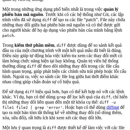
Một trong những ứng dụng phổ biến nhất là trong việc
quản lý
phiên bản mã nguồn
. Trước khi có các hệ thống như Git, các lập
trình viên đã sử dụng
để tạo ra các file “patch”. File này chứa
diff
những thay đổi giữa hai phiên bản mã nguồn và có thể được gửi
cho người khác để họ áp dụng vào phiên bản của mình bằng lệnh
.
patch
Trong
kiểm thử phần mềm
,
được dùng để so sánh kết quả
diff
đầu ra của một chương trình với một kết quả mẫu đã biết là đúng.
Điều này giúp tự động hóa việc kiểm tra xem các thay đổi mới có
làm hỏng chức năng hiện tại hay không. Quản trị viên hệ thống
thường dùng
để theo dõi những thay đổi trong các file cấu
diff
hình quan trọng, giúp phát hiện các chỉnh sửa trái phép hoặc lỗi cấu
hình. Ngoài ra, việc so sánh các file log giữa hai thời điểm khác
nhau cũng giúp chẩn đoán sự cố hiệu quả.
Để sử dụng
hiệu quả hơn, bạn có thể kết hợp nó với các lệnh
diff
khác. Ví dụ, bạn có thể dùng
để lọc kết quả của
, chỉ hiển
grep
diff
thị những thay đổi liên quan đến một từ khóa cụ thể:
diff -u
. Hoặc bạn có thể dùng
diffstat
để
file1 file2 | grep 'error'
tạo ra một bản tóm tắt thống kê về những thay đổi (số dòng thêm,
xóa, sửa đổi), rất hữu ích khi xem xét các thay đổi lớn.
Một lưu ý quan trọng là
được thiết kế để làm việc với các file
diff