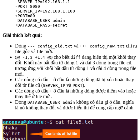
-SERVER_IP=192.168.1.1

-PORT=8080

+SERVER_IP=192.168.1.100

+PORT=80

 DATABASE_USER=admin

+DATABASE_PASS=secret
Giải thích kết quả:
Dòng
và
chỉ ra
--- config_old.txt
+++ config_new.txt
file gốc và file mới.
cho biết
đang hiển thị một khối thay
@@ -1,3 +1,4 @@
diff
đổi. Khối này bắt đầu từ dòng 1 và dài 3 dòng trong file cũ,
tương ứng với khối bắt đầu từ dòng 1 và dài 4 dòng trong file
mới.
Các dòng có dấu
ở đầu là những dòng đã bị xóa hoặc thay
-
đổi từ file cũ (
và
).
SERVER_IP
PORT
Các dòng có dấu
ở đầu là những dòng được thêm vào hoặc
+
thay thế ở file mới.
Dòng
không có dấu gì ở đầu, nghĩa
DATABASE_USER=admin
là nó không thay đổi và được hiển thị để cung cấp ngữ cảnh.