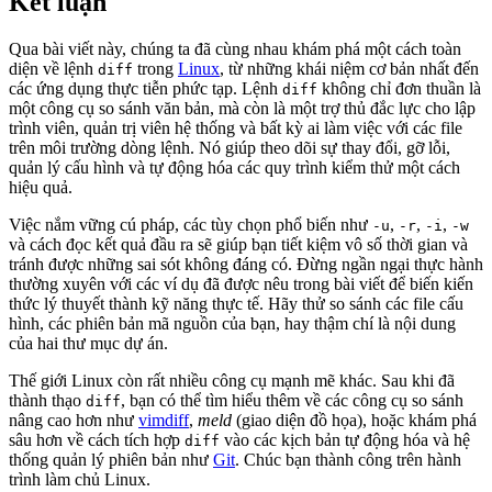
Kết luận
Qua bài viết này, chúng ta đã cùng nhau khám phá một cách toàn
diện về lệnh
trong
Linux
, từ những khái niệm cơ bản nhất đến
diff
các ứng dụng thực tiễn phức tạp. Lệnh
không chỉ đơn thuần là
diff
một công cụ so sánh văn bản, mà còn là một trợ thủ đắc lực cho lập
trình viên, quản trị viên hệ thống và bất kỳ ai làm việc với các file
trên môi trường dòng lệnh. Nó giúp theo dõi sự thay đổi, gỡ lỗi,
quản lý cấu hình và tự động hóa các quy trình kiểm thử một cách
hiệu quả.
Việc nắm vững cú pháp, các tùy chọn phổ biến như
,
,
,
-u
-r
-i
-w
và cách đọc kết quả đầu ra sẽ giúp bạn tiết kiệm vô số thời gian và
tránh được những sai sót không đáng có. Đừng ngần ngại thực hành
thường xuyên với các ví dụ đã được nêu trong bài viết để biến kiến
thức lý thuyết thành kỹ năng thực tế. Hãy thử so sánh các file cấu
hình, các phiên bản mã nguồn của bạn, hay thậm chí là nội dung
của hai thư mục dự án.
Thế giới Linux còn rất nhiều công cụ mạnh mẽ khác. Sau khi đã
thành thạo
, bạn có thể tìm hiểu thêm về các công cụ so sánh
diff
nâng cao hơn như
vimdiff
,
meld
(giao diện đồ họa), hoặc khám phá
sâu hơn về cách tích hợp
vào các kịch bản tự động hóa và hệ
diff
thống quản lý phiên bản như
Git
. Chúc bạn thành công trên hành
trình làm chủ Linux.