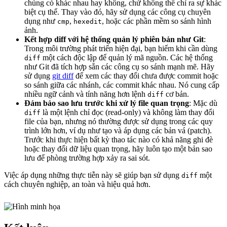
chúng có khác nhau hay không, chứ không thể chỉ ra sự khác
biệt cụ thể. Thay vào đó, hãy sử dụng các công cụ chuyên
dụng như
,
, hoặc các phần mềm so sánh hình
cmp
hexedit
ảnh.
Kết hợp diff với hệ thống quản lý phiên bản như Git
:
Trong môi trường phát triển hiện đại, bạn hiếm khi cần dùng
một cách độc lập để quản lý mã nguồn. Các hệ thống
diff
như Git đã tích hợp sẵn các công cụ so sánh mạnh mẽ. Hãy
sử dụng
git diff
để xem các thay đổi chưa được commit hoặc
so sánh giữa các nhánh, các commit khác nhau. Nó cung cấp
nhiều ngữ cảnh và tính năng hơn lệnh
cơ bản.
diff
Đảm bảo sao lưu trước khi xử lý file quan trọng
: Mặc dù
là một lệnh chỉ đọc (read-only) và không làm thay đổi
diff
file của bạn, nhưng nó thường được sử dụng trong các quy
trình lớn hơn, ví dụ như tạo và áp dụng các bản vá (patch).
Trước khi thực hiện bất kỳ thao tác nào có khả năng ghi đè
hoặc thay đổi dữ liệu quan trọng, hãy luôn tạo một bản sao
lưu để phòng trường hợp xảy ra sai sót.
Việc áp dụng những thực tiễn này sẽ giúp bạn sử dụng
một
diff
cách chuyên nghiệp, an toàn và hiệu quả hơn.