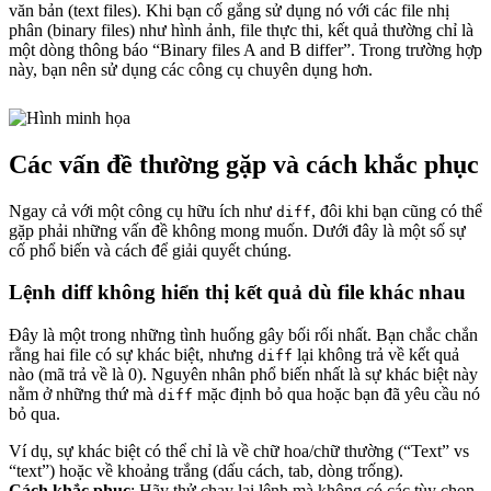
văn bản (text files). Khi bạn cố gắng sử dụng nó với các file nhị
phân (binary files) như hình ảnh, file thực thi, kết quả thường chỉ là
một dòng thông báo “Binary files A and B differ”. Trong trường hợp
này, bạn nên sử dụng các công cụ chuyên dụng hơn.
Các vấn đề thường gặp và cách khắc phục
Ngay cả với một công cụ hữu ích như
, đôi khi bạn cũng có thể
diff
gặp phải những vấn đề không mong muốn. Dưới đây là một số sự
cố phổ biến và cách để giải quyết chúng.
Lệnh diff không hiển thị kết quả dù file khác nhau
Đây là một trong những tình huống gây bối rối nhất. Bạn chắc chắn
rằng hai file có sự khác biệt, nhưng
lại không trả về kết quả
diff
nào (mã trả về là 0). Nguyên nhân phổ biến nhất là sự khác biệt này
nằm ở những thứ mà
mặc định bỏ qua hoặc bạn đã yêu cầu nó
diff
bỏ qua.
Ví dụ, sự khác biệt có thể chỉ là về chữ hoa/chữ thường (“Text” vs
“text”) hoặc về khoảng trắng (dấu cách, tab, dòng trống).
Cách khắc phục
: Hãy thử chạy lại lệnh mà không có các tùy chọn