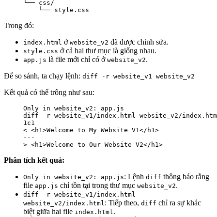
└── css/

    └── style.css
Trong đó:
ở
đã được chỉnh sửa.
index.html
website_v2
ở cả hai thư mục là giống nhau.
style.css
là file mới chỉ có ở
.
app.js
website_v2
Để so sánh, ta chạy lệnh:
diff -r website_v1 website_v2
Kết quả có thể trông như sau:
Only in website_v2: app.js

diff -r website_v1/index.html website_v2/index.htm
1c1

< <h1>Welcome to My Website V1</h1>

---

> <h1>Welcome to Our Website V2</h1>
Phân tích kết quả:
: Lệnh
thông báo rằng
Only in website_v2: app.js
diff
file
chỉ tồn tại trong thư mục
.
app.js
website_v2
diff -r website_v1/index.html
: Tiếp theo,
chỉ ra sự khác
website_v2/index.html
diff
biệt giữa hai file
.
index.html