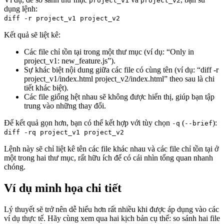
project_v1
project_v2
dụng lệnh:
diff -r project_v1 project_v2
Kết quả sẽ liệt kê:
Các file chỉ tồn tại trong một thư mục (ví dụ: “Only in
project_v1: new_feature.js”).
Sự khác biệt nội dung giữa các file có cùng tên (ví dụ: “diff -r
project_v1/index.html project_v2/index.html” theo sau là chi
tiết khác biệt).
Các file giống hệt nhau sẽ không được hiển thị, giúp bạn tập
trung vào những thay đổi.
Để kết quả gọn hơn, bạn có thể kết hợp với tùy chọn
(
):
-q
--brief
diff -rq project_v1 project_v2
Lệnh này sẽ chỉ liệt kê tên các file khác nhau và các file chỉ tồn tại ở
một trong hai thư mục, rất hữu ích để có cái nhìn tổng quan nhanh
chóng.
Ví dụ minh họa chi tiết
Lý thuyết sẽ trở nên dễ hiểu hơn rất nhiều khi được áp dụng vào các
ví dụ thực tế. Hãy cùng xem qua hai kịch bản cụ thể: so sánh hai file