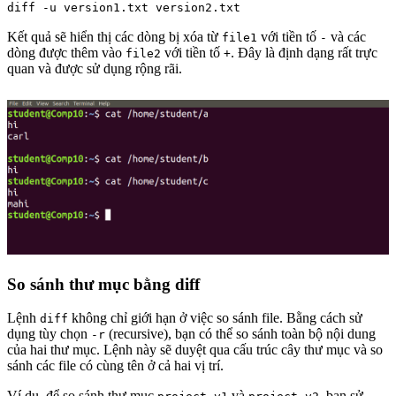
diff -u version1.txt version2.txt
Kết quả sẽ hiển thị các dòng bị xóa từ
với tiền tố
và các
file1
-
dòng được thêm vào
với tiền tố
. Đây là định dạng rất trực
file2
+
quan và được sử dụng rộng rãi.
So sánh thư mục bằng diff
Lệnh
không chỉ giới hạn ở việc so sánh file. Bằng cách sử
diff
dụng tùy chọn
(recursive), bạn có thể so sánh toàn bộ nội dung
-r
của hai thư mục. Lệnh này sẽ duyệt qua cấu trúc cây thư mục và so
sánh các file có cùng tên ở cả hai vị trí.
Ví dụ, để so sánh thư mục
và
, bạn sử