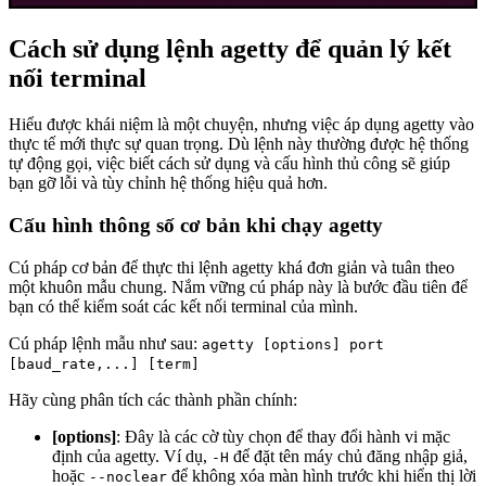
Cách sử dụng lệnh agetty để quản lý kết
nối terminal
Hiểu được khái niệm là một chuyện, nhưng việc áp dụng agetty vào
thực tế mới thực sự quan trọng. Dù lệnh này thường được hệ thống
tự động gọi, việc biết cách sử dụng và cấu hình thủ công sẽ giúp
bạn gỡ lỗi và tùy chỉnh hệ thống hiệu quả hơn.
Cấu hình thông số cơ bản khi chạy agetty
Cú pháp cơ bản để thực thi lệnh agetty khá đơn giản và tuân theo
một khuôn mẫu chung. Nắm vững cú pháp này là bước đầu tiên để
bạn có thể kiểm soát các kết nối terminal của mình.
Cú pháp lệnh mẫu như sau:
agetty [options] port
[baud_rate,...] [term]
Hãy cùng phân tích các thành phần chính:
[options]
: Đây là các cờ tùy chọn để thay đổi hành vi mặc
định của agetty. Ví dụ,
để đặt tên máy chủ đăng nhập giả,
-H
hoặc
để không xóa màn hình trước khi hiển thị lời
--noclear