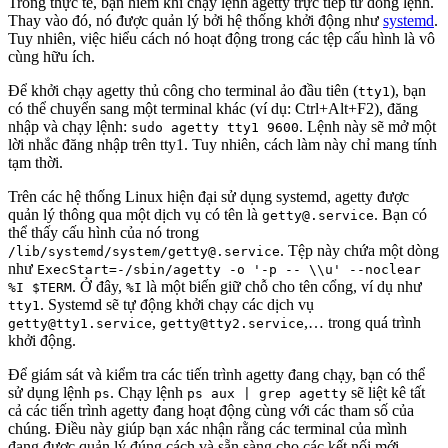
Trong thực tế, bạn hiếm khi chạy lệnh agetty trực tiếp từ dòng lệnh.
Thay vào đó, nó được quản lý bởi hệ thống khởi động như
systemd
.
Tuy nhiên, việc hiểu cách nó hoạt động trong các tệp cấu hình là vô
cùng hữu ích.
Để khởi chạy agetty thủ công cho terminal ảo đầu tiên (
), bạn
tty1
có thể chuyển sang một terminal khác (ví dụ: Ctrl+Alt+F2), đăng
nhập và chạy lệnh:
. Lệnh này sẽ mở một
sudo agetty tty1 9600
lời nhắc đăng nhập trên tty1. Tuy nhiên, cách làm này chỉ mang tính
tạm thời.
Trên các hệ thống Linux hiện đại sử dụng systemd, agetty được
quản lý thông qua một dịch vụ có tên là
. Bạn có
getty@.service
thể thấy cấu hình của nó trong
. Tệp này chứa một dòng
/lib/systemd/system/getty@.service
như
ExecStart=-/sbin/agetty -o '-p -- \\u' --noclear
. Ở đây,
là một biến giữ chỗ cho tên cổng, ví dụ như
%I $TERM
%I
. Systemd sẽ tự động khởi chạy các dịch vụ
tty1
,
,… trong quá trình
getty@tty1.service
getty@tty2.service
khởi động.
Để giám sát và kiểm tra các tiến trình agetty đang chạy, bạn có thể
sử dụng lệnh
. Chạy lệnh
sẽ liệt kê tất
ps
ps aux | grep agetty
cả các tiến trình agetty đang hoạt động cùng với các tham số của
chúng. Điều này giúp bạn xác nhận rằng các terminal của mình
đang được quản lý đúng cách và sẵn sàng cho các kết nối mới.