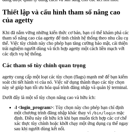
Thiết lập và cấu hình tham số nâng cao
của agetty
Khi đã nắm vững những kiến thức cơ bản, bạn có thể khám phá các
tham số nâng cao của agetty để tinh chỉnh hệ thống theo nhu cầu cụ
thể. Việc tùy chỉnh này cho phép bạn tăng cường bảo mật, cải thiện
trải nghiệm người dùng và tích hợp agetty một cách liền mạch với
các dịch vụ hệ thống.
Các tham số tùy chỉnh quan trọng
agetty cung cấp một loạt các tùy chọn (flags) mạnh mẽ để bạn kiểm
soát chi tiết hành vi của nó. Việc sử dụng thành thạo các tùy chọn
này sẽ giúp bạn tối ưu hóa quá trình đăng nhập và quản lý terminal.
Dưới đây là một số tùy chọn nâng cao và hữu ích:
-l <login_program>
: Tùy chọn này cho phép bạn chỉ định
một chương trình đăng nhập khác thay vì
mặc
/bin/login
định. Điều này rất hữu ích khi bạn muốn tích hợp các cơ chế
xác thực tùy chỉnh hoặc khởi chạy một ứng dụng cụ thể ngay
sau khi người dùng kết nối.