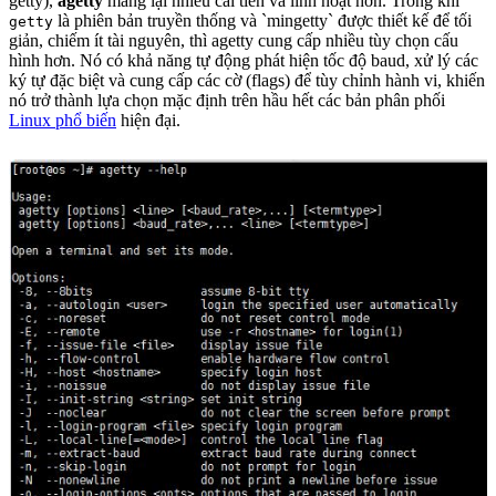
getty),
agetty
mang lại nhiều cải tiến và linh hoạt hơn. Trong khi
là phiên bản truyền thống và `mingetty` được thiết kế để tối
getty
giản, chiếm ít tài nguyên, thì agetty cung cấp nhiều tùy chọn cấu
hình hơn. Nó có khả năng tự động phát hiện tốc độ baud, xử lý các
ký tự đặc biệt và cung cấp các cờ (flags) để tùy chỉnh hành vi, khiến
nó trở thành lựa chọn mặc định trên hầu hết các bản phân phối
Linux phổ biến
hiện đại.