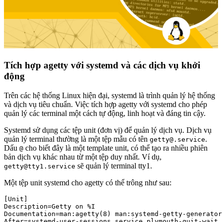
Tích hợp agetty với systemd và các dịch vụ khởi
động
Trên các hệ thống Linux hiện đại, systemd là trình quản lý hệ thống
và dịch vụ tiêu chuẩn. Việc tích hợp agetty với systemd cho phép
quản lý các terminal một cách tự động, linh hoạt và đáng tin cậy.
Systemd sử dụng các tệp unit (đơn vị) để quản lý dịch vụ. Dịch vụ
quản lý terminal thường là một tệp mẫu có tên
.
getty@.service
Dấu
cho biết đây là một template unit, có thể tạo ra nhiều phiên
@
bản dịch vụ khác nhau từ một tệp duy nhất. Ví dụ,
sẽ quản lý terminal tty1.
getty@tty1.service
Một tệp unit systemd cho agetty có thể trông như sau:
[Unit]

Description=Getty on %I

Documentation=man:agetty(8) man:systemd-getty-generator
After=systemd-user-sessions.service plymouth-quit-wait.