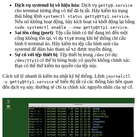
Dịch vụ systemd bị vô hiệu hóa
: Dịch vụ
getty@.service
cho terminal tương ứng có thể đã bị tắt. Hãy kiểm tra trạng
thái bằng lệnh
.
systemctl status getty@tty1.service
Nếu nó không hoạt động, hãy kích hoạt và khởi động lại bằng
.
sudo systemctl enable --now getty@tty1.service
Sai tên cổng (port)
: Tệp cấu hình có thể đang trỏ đến một
cổng không tồn tại, ví dụ
trong khi hệ thống chỉ cấu
tty8
hình 6 terminal ảo. Hãy kiểm tra tệp cấu hình unit của
systemd để đảm bảo tham số
được truyền đúng.
%I
Sự cố với tệp thiết bị
: Tệp thiết bị trong
(ví dụ:
/dev
) có thể bị hỏng hoặc có quyền không chính xác.
/dev/tty1
Bạn có thể thử kiểm tra quyền của tệp này.
Cách xử lý nhanh là kiểm tra nhật ký hệ thống. Lệnh
journalctl
sẽ hiển thị tất cả các thông báo liên quan
-u getty@tty1.service
đến dịch vụ này, thường sẽ chỉ ra chính xác nguyên nhân của sự cố.