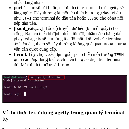
nhắc đăng nhập.
port
: Tham số bắt buộc, chỉ định cổng terminal mà agetty sẽ
lắng nghe. Đây thường là một tệp thiết bị trong
, ví dụ
/dev
như
cho terminal ảo đầu tiên hoặc
cho cổng nối
tty1
ttyS0
tiếp đầu tiên.
[baud_rate,…]
: Tốc độ truyền dữ liệu (bit mỗi giây) cho
cổng. Bạn có thể chỉ định nhiều tốc độ, phân cách bằng dấu
phẩy, và agetty sẽ thử từng tốc độ một. Đối với các terminal
ảo hiện đại, tham số này thường không quá quan trọng nhưng
vẫn cần được cung cấp.
[term]
: Tùy chọn, xác định giá trị cho biến môi trường
,
TERM
giúp các ứng dụng biết cách hiển thị giao diện trên terminal
đó. Mặc định thường là
.
linux
Ví dụ thực tế sử dụng agetty trong quản lý terminal
tty