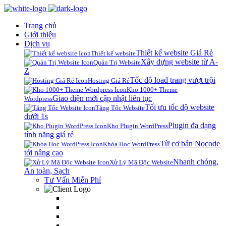
Trang chủ
Giới thiệu
Dịch vụ
Thiết kế website Giá Rẻ
Thiết kế website
Xây dựng website từ A-
Quản Trị Website
Z
Tốc độ load trang vượt trội
Hosting Giá Rẻ
Kho 1000+ Theme
Giao diện mới cập nhật liên tục
Wordpress
Tối ưu tốc độ website
Tăng Tốc Website
dưới 1s
Plugin đa dạng
Kho Plugin WordPress
tính năng giá rẻ
Từ cơ bản Nocode
Khóa Học WordPress
tới nâng cao
Nhanh chóng,
Xử Lý Mã Độc Website
An toàn, Sạch
Tư Vấn Miễn Phí