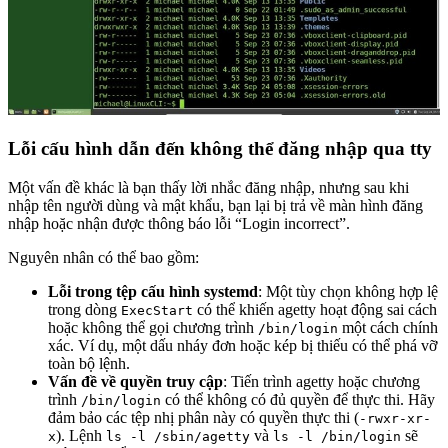
Lỗi cấu hình dẫn đến không thể đăng nhập qua tty
Một vấn đề khác là bạn thấy lời nhắc đăng nhập, nhưng sau khi
nhập tên người dùng và mật khẩu, bạn lại bị trả về màn hình đăng
nhập hoặc nhận được thông báo lỗi “Login incorrect”.
Nguyên nhân có thể bao gồm:
Lỗi trong tệp cấu hình systemd
: Một tùy chọn không hợp lệ
trong dòng
có thể khiến agetty hoạt động sai cách
ExecStart
hoặc không thể gọi chương trình
một cách chính
/bin/login
xác. Ví dụ, một dấu nháy đơn hoặc kép bị thiếu có thể phá vỡ
toàn bộ lệnh.
Vấn đề về quyền truy cập
: Tiến trình agetty hoặc chương
trình
có thể không có đủ quyền để thực thi. Hãy
/bin/login
đảm bảo các tệp nhị phân này có quyền thực thi (
-rwxr-xr-
). Lệnh
và
sẽ
x
ls -l /sbin/agetty
ls -l /bin/login