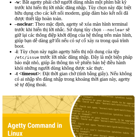
-w
: Bắt agetty phải chờ người dùng nhấn một phím bất kỳ
trước khi hiển thị lời nhắc đăng nhập. Tùy chọn này đặc biệt
hữu dụng cho các kết nối modem, giúp đảm bảo kết nối đã
được thiết lập hoàn toàn.
–noclear
: Theo mặc định, agetty sẽ xóa màn hình terminal
trước khi hiển thị lời nhắc. Sử dụng tùy chọn
sẽ
--noclear
giữ lại các thông điệp khởi động của hệ thống trên màn hình,
giúp bạn dễ dàng gỡ lỗi nếu có sự cố xảy ra trong quá trình
boot.
-i
: Tùy chọn này ngăn agetty hiển thị nội dung của tệp
trước lời nhắc đăng nhập. Đây là một biện pháp
/etc/issue
bảo mật nhỏ, giúp ẩn thông tin về phiên bản hệ điều hành
khỏi những người dùng không được xác thực.
-t <timeout>
: Đặt thời gian chờ (tính bằng giây). Nếu không
có ai nhập tên đăng nhập trong khoảng thời gian này, agetty
sẽ tự động thoát.