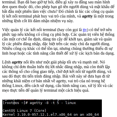
terminal. Bạn đã bao giờ tự hỏi, điều gì xảy ra đằng sau màn hình
đen quen thuộc đó, cho phép bạn gõ tên người dùng và mật khẩu để
bắt đầu một phiên làm việc chưa? Đó chính là lúc các công cụ quản
lý kết nối terminal phát huy vai trò của mình, và
agetty
là một trong
những lệnh cốt lõi đảm nhận nhiệm vụ này.
Việc quản lý các kết nối terminal (hay còn gọi là
tty
) có thể trở nên
phức tạp nếu không có công cụ phù hợp. Các quản trị viên hệ thống
cần một cơ chế ổn định, đáng tin cậy để khởi tạo, giám sát và quản
lý các phiên đăng nhập, đặc biệt trên các máy chủ đa người dùng.
Nhiều công cụ khác có thể tồn tại, nhưng chúng thường thiếu đi sự
linh hoạt hoặc các tính năng cần thiết để xử lý các kịch bản đa dạng.
Lệnh
agetty
nổi lên như một giải pháp tối ưu và mạnh mẽ. Nó
không chỉ đơn thuần hiển thị lời nhắc đăng nhập, mà còn thiết lập
các thông số cho cổng giao tiếp, chờ đợi kết nối từ người dùng, và
sau đó thực thi tiến trình đăng nhập. Bài viết này sẽ đưa bạn đi từ
những khái niệm cơ bản nhất về agetty, vai trò của nó trong hệ
thống Linux, đến cách sử dụng, cấu hình nâng cao, xử lý lỗi và các
mẹo thực tiễn để quản lý terminal một cách hiệu quả.