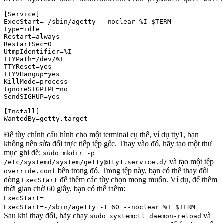
[Service]

ExecStart=-/sbin/agetty --noclear %I $TERM

Type=idle

Restart=always

RestartSec=0

UtmpIdentifier=%I

TTYPath=/dev/%I

TTYReset=yes

TTYVHangup=yes

KillMode=process

IgnoreSIGPIPE=no

SendSIGHUP=yes

[Install]

Để tùy chỉnh cấu hình cho một terminal cụ thể, ví dụ tty1, bạn
không nên sửa đổi trực tiếp tệp gốc. Thay vào đó, hãy tạo một thư
mục ghi đè:
sudo mkdir -p
và tạo một tệp
/etc/systemd/system/getty@tty1.service.d/
bên trong đó. Trong tệp này, bạn có thể thay đổi
override.conf
dòng
để thêm các tùy chọn mong muốn. Ví dụ, để thêm
ExecStart
thời gian chờ 60 giây, bạn có thể thêm:
ExecStart=
ExecStart=-/sbin/agetty -t 60 --noclear %I $TERM
Sau khi thay đổi, hãy chạy
và
sudo systemctl daemon-reload