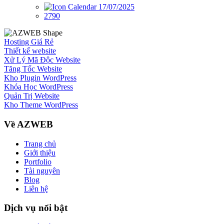
17/07/2025
2790
Hosting Giá Rẻ
Thiết kế website
Xử Lý Mã Độc Website
Tăng Tốc Website
Kho Plugin WordPress
Khóa Học WordPress
Quản Trị Website
Kho Theme WordPress
Về AZWEB
Trang chủ
Giới thiệu
Portfolio
Tài nguyên
Blog
Liên hệ
Dịch vụ nổi bật