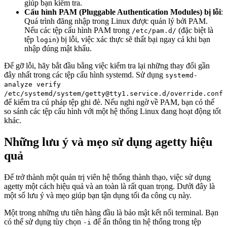
giúp bạn kiểm tra.
Cấu hình PAM (Pluggable Authentication Modules) bị lỗi
:
Quá trình đăng nhập trong Linux được quản lý bởi PAM.
Nếu các tệp cấu hình PAM trong
(đặc biệt là
/etc/pam.d/
tệp
) bị lỗi, việc xác thực sẽ thất bại ngay cả khi bạn
login
nhập đúng mật khẩu.
Để gỡ lỗi, hãy bắt đầu bằng việc kiểm tra lại những thay đổi gần
đây nhất trong các tệp cấu hình systemd. Sử dụng
systemd-
analyze verify
/etc/systemd/system/getty@tty1.service.d/override.conf
để kiểm tra cú pháp tệp ghi đè. Nếu nghi ngờ về PAM, bạn có thể
so sánh các tệp cấu hình với một hệ thống Linux đang hoạt động tốt
khác.
Những lưu ý và mẹo sử dụng agetty hiệu
quả
Để trở thành một quản trị viên hệ thống thành thạo, việc sử dụng
agetty một cách hiệu quả và an toàn là rất quan trọng. Dưới đây là
một số lưu ý và mẹo giúp bạn tận dụng tối đa công cụ này.
Một trong những ưu tiên hàng đầu là bảo mật kết nối terminal. Bạn
có thể sử dụng tùy chọn
để ẩn thông tin hệ thống trong tệp
-i