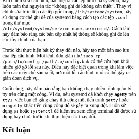
Khi chỉnh sửa cấu hình, đặc biệt là các tệp unit của systemd, hãy
luôn tuân thủ nguyên tắc “không ghi đè không cần thiết”. Thay vì
chỉnh sửa trực tiếp các tệp gốc trong
, hãy
/lib/systemd/system
sử dụng cơ chế ghi đè của systemd bằng cách tạo các tệp
.conf
trong thư mục
. Cách làm
/etc/systemd/system/service_name.service.d/
này đảm bảo rằng các bản cập nhật hệ thống sẽ không ghi đè lên
các tùy chỉnh của bạn.
Trước khi thực hiện bất kỳ thay đổi nào, hãy tạo một bản sao lưu
của tệp cấu hình. Một lệnh đơn giản như
sudo cp
có thể cứu bạn khỏi
/path/to/config /path/to/config.bak
nhiều giờ gỡ lỗi sau này. Điều này đặc biệt quan trọng khi làm việc
trên các máy chủ sản xuất, nơi một lỗi cấu hình nhỏ có thể gây ra
gián đoạn dịch vụ.
Cuối cùng, hãy đảm bảo rằng bạn không chạy nhiều trình quản lý
tty trên cùng một cổng. Ví dụ, nếu systemd đã khởi chạy
agetty
trên
, việc bạn cố gắng chạy thủ công một tiến trình
hoặc
tty1
getty
khác trên cùng cổng đó sẽ gây ra xung đột. Luôn sử
mingetty
dụng
hoặc
để kiểm tra xem cổng terminal đã được sử
ps
systemctl
dụng hay chưa trước khi thực hiện các thay đổi.
Kết luận