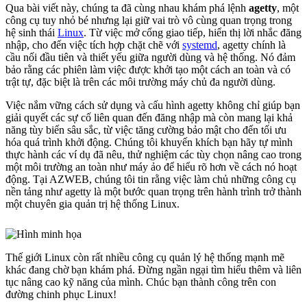
Qua bài viết này, chúng ta đã cùng nhau khám phá lệnh
agetty
, một
công cụ tuy nhỏ bé nhưng lại giữ vai trò vô cùng quan trọng trong
hệ sinh thái
Linux
. Từ việc mở cổng giao tiếp, hiển thị lời nhắc đăng
nhập, cho đến việc tích hợp chặt chẽ với
systemd
, agetty chính là
cầu nối đầu tiên và thiết yếu giữa người dùng và hệ thống. Nó đảm
bảo rằng các phiên làm việc được khởi tạo một cách an toàn và có
trật tự, đặc biệt là trên các môi trường máy chủ đa người dùng.
Việc nắm vững cách sử dụng và cấu hình agetty không chỉ giúp bạn
giải quyết các sự cố liên quan đến đăng nhập mà còn mang lại khả
năng tùy biến sâu sắc, từ việc tăng cường bảo mật cho đến tối ưu
hóa quá trình khởi động. Chúng tôi khuyến khích bạn hãy tự mình
thực hành các ví dụ đã nêu, thử nghiệm các tùy chọn nâng cao trong
một môi trường an toàn như máy ảo để hiểu rõ hơn về cách nó hoạt
động. Tại AZWEB, chúng tôi tin rằng việc làm chủ những công cụ
nền tảng như agetty là một bước quan trọng trên hành trình trở thành
một chuyên gia quản trị hệ thống Linux.
Thế giới Linux còn rất nhiều công cụ quản lý hệ thống mạnh mẽ
khác đang chờ bạn khám phá. Đừng ngần ngại tìm hiểu thêm và liên
tục nâng cao kỹ năng của mình. Chúc bạn thành công trên con
đường chinh phục Linux!