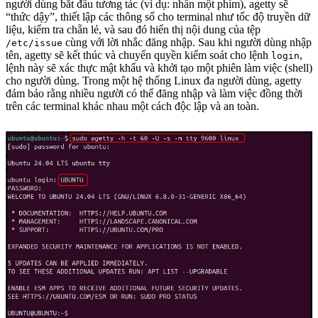
người dùng bắt đầu tương tác (ví dụ: nhấn một phím), agetty sẽ
“thức dậy”, thiết lập các thông số cho terminal như tốc độ truyền dữ
liệu, kiểm tra chẵn lẻ, và sau đó hiển thị nội dung của tệp
cùng với lời nhắc đăng nhập. Sau khi người dùng nhập
/etc/issue
tên, agetty sẽ kết thúc và chuyển quyền kiểm soát cho lệnh
,
login
lệnh này sẽ xác thực mật khẩu và khởi tạo một phiên làm việc (shell)
cho người dùng. Trong một hệ thống Linux đa người dùng, agetty
đảm bảo rằng nhiều người có thể đăng nhập và làm việc đồng thời
trên các terminal khác nhau một cách độc lập và an toàn.