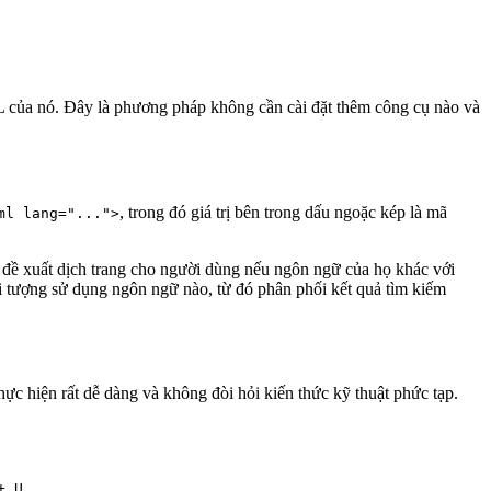
L của nó. Đây là phương pháp không cần cài đặt thêm công cụ nào và
, trong đó giá trị bên trong dấu ngoặc kép là mã
ml lang="...">
và đề xuất dịch trang cho người dùng nếu ngôn ngữ của họ khác với
 tượng sử dụng ngôn ngữ nào, từ đó phân phối kết quả tìm kiếm
hực hiện rất dễ dàng và không đòi hỏi kiến thức kỹ thuật phức tạp.
.
+ U