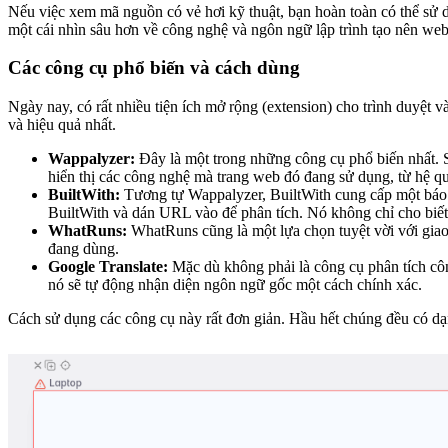
Nếu việc xem mã nguồn có vẻ hơi kỹ thuật, bạn hoàn toàn có thể sử 
một cái nhìn sâu hơn về công nghệ và ngôn ngữ lập trình tạo nên web
Các công cụ phổ biến và cách dùng
Ngày nay, có rất nhiều tiện ích mở rộng (extension) cho trình duyệt
và hiệu quả nhất.
Wappalyzer:
Đây là một trong những công cụ phổ biến nhất. Sa
hiển thị các công nghệ mà trang web đó đang sử dụng, từ hệ 
BuiltWith:
Tương tự Wappalyzer, BuiltWith cung cấp một báo cá
BuiltWith và dán URL vào để phân tích. Nó không chỉ cho biết 
WhatRuns:
WhatRuns cũng là một lựa chọn tuyệt vời với giao
đang dùng.
Google Translate:
Mặc dù không phải là công cụ phân tích côn
nó sẽ tự động nhận diện ngôn ngữ gốc một cách chính xác.
Cách sử dụng các công cụ này rất đơn giản. Hầu hết chúng đều có dạng