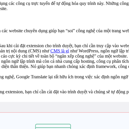
dụng các công cụ trực tuyến để tự động hóa quy trình này. Những công
site.
 và các website chuyên dụng giúp bạn “soi” công nghệ của một trang we
u khi cài đặt extension cho trình duyệt, bạn chỉ cần truy cập vào web
quản trị nội dung (CMS) như
CMS là gì
như WordPress, ngôn ngữ lập trì
o cực kỳ chi tiết về toàn bộ “ngăn xếp công nghệ” của một website. B
ngôn ngữ lập trình mà còn cả nhà cung cấp hosting, công cụ phân tích
 diện thân thiện. Nó giúp bạn nhanh chóng xác định framework, công 
g nghệ, Google Translate lại rất hữu ích trong việc xác định ngôn ng
 extension, bạn chỉ cần cài đặt vào trình duyệt và chúng sẽ tự động p