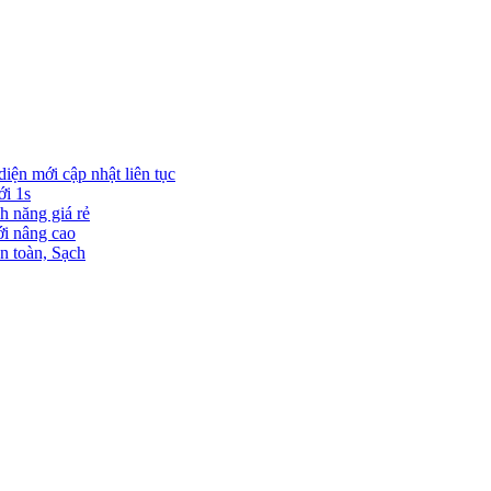
diện mới cập nhật liên tục
ới 1s
h năng giá rẻ
ới nâng cao
n toàn, Sạch