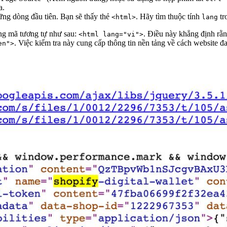
a.
ững dòng đầu tiên. Bạn sẽ thấy thẻ
. Hãy tìm thuộc tính
tr
<html>
lang
òng mã tương tự như sau:
. Điều này khẳng định rằn
<html lang="vi">
. Việc kiểm tra này cung cấp thông tin nền tảng về cách website đan
en">