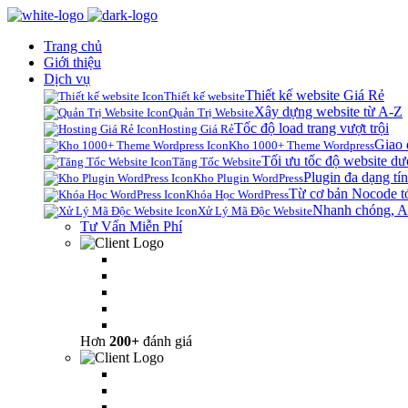
Trang chủ
Giới thiệu
Dịch vụ
Thiết kế website Giá Rẻ
Thiết kế website
Xây dựng website từ A-Z
Quản Trị Website
Tốc độ load trang vượt trội
Hosting Giá Rẻ
Giao 
Kho 1000+ Theme Wordpress
Tối ưu tốc độ website dư
Tăng Tốc Website
Plugin đa dạng tín
Kho Plugin WordPress
Từ cơ bản Nocode t
Khóa Học WordPress
Nhanh chóng, A
Xử Lý Mã Độc Website
Tư Vấn Miễn Phí
Hơn
200+
đánh giá