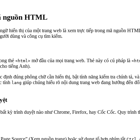
 mã nguồn HTML
ngữ hiển thị của một trang web là xem trực tiếp trong mã nguồn HTM
người dùng và công cụ tìm kiếm.
rong thẻ
mở đầu của mọi trang web. Thẻ này có cú pháp là
<html>
<ht
 cho tiếng Anh).
xác định đúng phông chữ cần hiển thị, bật tính năng kiểm tra chính tả, 
c tính
giúp chúng hiểu rõ nội dung trang web đang hướng đến đối
lang
yệt
n bất kỳ trình duyệt nào như Chrome, Firefox, hay Cốc Cốc. Quy trình t
ew Page Source” (Xem nguồn trang) hoặc sử dụng tổ hợp phím tắt
Ctrl 