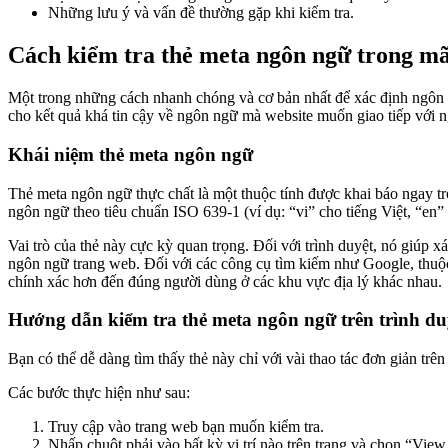
Những lưu ý và vấn đề thường gặp khi kiểm tra.
Cách kiểm tra thẻ meta ngôn ngữ trong
Một trong những cách nhanh chóng và cơ bản nhất để xác định ngôn 
cho kết quả khá tin cậy về ngôn ngữ mà website muốn giao tiếp với 
Khái niệm thẻ meta ngôn ngữ
Thẻ meta ngôn ngữ thực chất là một thuộc tính được khai báo ngay t
ngôn ngữ theo tiêu chuẩn ISO 639-1 (ví dụ: “vi” cho tiếng Việt, “en”
Vai trò của thẻ này cực kỳ quan trọng. Đối với trình duyệt, nó giúp 
ngôn ngữ trang web. Đối với các công cụ tìm kiếm như Google, thuộ
chính xác hơn đến đúng người dùng ở các khu vực địa lý khác nhau.
Hướng dẫn kiểm tra thẻ meta ngôn ngữ trên trình du
Bạn có thể dễ dàng tìm thấy thẻ này chỉ với vài thao tác đơn giản trê
Các bước thực hiện như sau:
Truy cập vào trang web bạn muốn kiểm tra.
Nhấp chuột phải vào bất kỳ vị trí nào trên trang và chọn “Vi